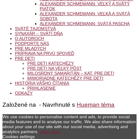
ALEXANDER SCHMEMANN: VEĽKÝ A SVÄTÝ
PIATOK
ALEXANDER SCHMEMANN: VEĽKÁ A SVÄTÁ
SOBOTA
ALEXANDER SCHMEMANN: SVÄTÁ PASCHA
SVÄTÉ TAJOMSTVÁ
SYNAXÁR – SVÄTÍ DŇA
O AUTOROCH
PODPORTE NÁS
PRE MLADÝCH
PRÍPRAVA NA PRVÚ SPOVEĎ
PRE DETI
PRE DETI KATECHÉZY
PRE DETI NA VEĽKÝ PÔST
MILOSRDNÝ SAMARITÁN – KAT. PRE DETI
MIMORIADNE KATECHÉZY PRE DETI
HISTÓRIA VÁŠHO ČÍTANIA
PRIHLASENIE
ODKAZY
Založené na
- Navrhnuté s
Hueman téma
We use cookies to personalise content and ads, to provide social
media features and to analyse our traffic. We also share information
about your use of our site with our social media, advertising and
analytics partners.
View more
Cookies settings