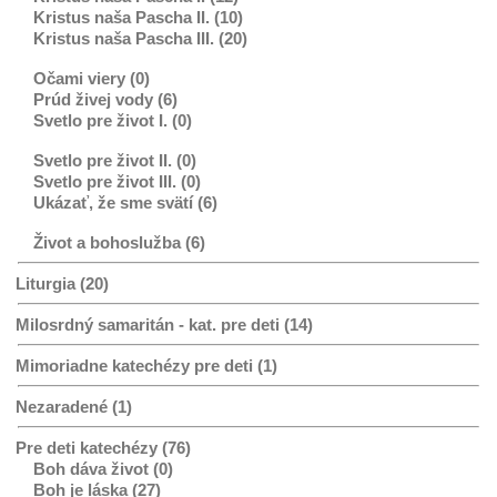
Kristus naša Pascha II. (10)
Kristus naša Pascha III. (20)
Očami viery (0)
Prúd živej vody (6)
Svetlo pre život I. (0)
Svetlo pre život II. (0)
Svetlo pre život III. (0)
Ukázať, že sme svätí (6)
Život a bohoslužba (6)
Liturgia (20)
Milosrdný samaritán - kat. pre deti (14)
Mimoriadne katechézy pre deti (1)
Nezaradené (1)
Pre deti katechézy (76)
Boh dáva život (0)
Boh je láska (27)