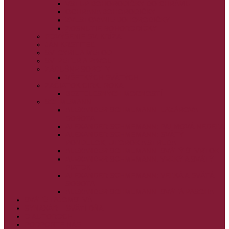
VSTUP BOHORODIČKY DO CHRÁMU
OCHRANA BOHORODIČKY
ZVESTOVANIE BOHORODIČKY
ZOSNUTIE BOHORODIČKY
POVÝŠENIE SV. KRÍŽA
JÁN KRSTITEĽ
SV. CYRIL A METOD
SV. PETER A PAVOL
ZÁDUŠNÉ SOBOTY
VŠETKÝCH SVÄTÝCH
ZAČIATOK CIRK. ROKA
BEZTELESNÝCH MOCNOSTÍ
SCHMEMANN
ALEXANDER SCHMEMANN: LAZÁROVA
SOBOTA
ALEXANDER SCHMEMANN: PALMOVÁ NEDEĽA
ALEXANDER SCHMEMANN: SVÄTÝ
PONDELOK, UTOROK A STREDA
ALEXANDER SCHMEMANN: SVÄTÝ ŠTVRTOK
ALEXANDER SCHMEMANN: VEĽKÝ A SVÄTÝ
PIATOK
ALEXANDER SCHMEMANN: VEĽKÁ A SVÄTÁ
SOBOTA
ALEXANDER SCHMEMANN: SVÄTÁ PASCHA
SVÄTÉ TAJOMSTVÁ
SYNAXÁR – SVÄTÍ DŇA
O AUTOROCH
PODPORTE NÁS