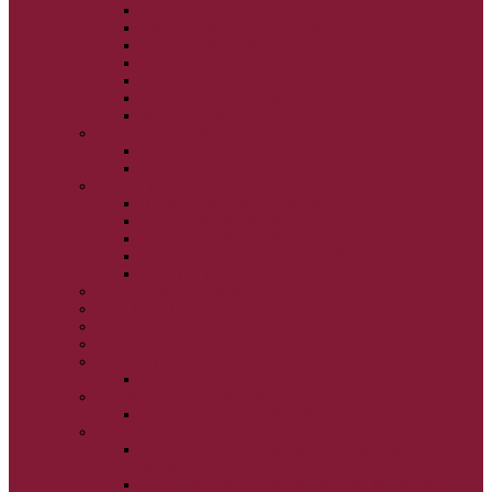
VEĽKÝ PÔST
SVÄTÝ A VEĽKÝ TÝŽDEŇ
LAZÁROVA SOBOTA
KVETNÁ NEDEĽA
PASCHA
NANEBOVSTÚPENIE PÁNA
ZOSTÚPENIE SVÄTÉHO DUCHA
STRETNUTIE PÁNA
PREMENENIE PÁNA
NAJSVÄTEJŠIA EUCHARISTIA
POČATIE BOHORODIČKY
NARODENIE BOHORODIČKY
VSTUP BOHORODIČKY DO CHRÁMU
OCHRANA BOHORODIČKY
ZVESTOVANIE BOHORODIČKY
ZOSNUTIE BOHORODIČKY
POVÝŠENIE SV. KRÍŽA
JÁN KRSTITEĽ
SV. CYRIL A METOD
SV. PETER A PAVOL
ZÁDUŠNÉ SOBOTY
VŠETKÝCH SVÄTÝCH
ZAČIATOK CIRK. ROKA
BEZTELESNÝCH MOCNOSTÍ
SCHMEMANN
ALEXANDER SCHMEMANN: LAZÁROVA
SOBOTA
ALEXANDER SCHMEMANN: PALMOVÁ NEDEĽA