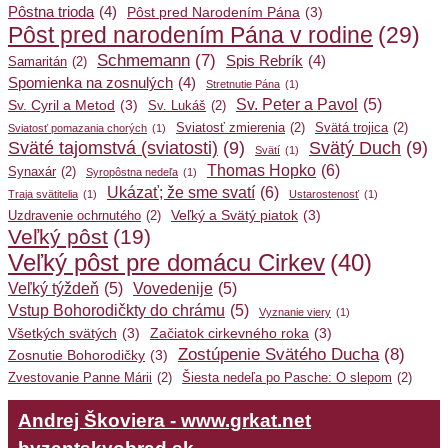
Pôstna trioda
(4)
Pôst pred Narodením Pána
(3)
Pôst pred narodením Pána v rodine
(29)
Schmemann
(7)
Spis Rebrík
(4)
Samaritán
(2)
Spomienka na zosnulých
(4)
Stretnutie Pána
(1)
Sv. Peter a Pavol
(5)
Sv. Cyril a Metod
(3)
Sv. Lukáš
(2)
Sviatosť zmierenia
(2)
Svätá trojica
(2)
Sviatosť pomazania chorých
(1)
Sväté tajomstvá (sviatosti)
(9)
Svätý Duch
(9)
Svätí
(1)
Thomas Hopko
(6)
Synaxár
(2)
Syropôstna nedeľa
(1)
Ukázať; že sme svatí
(6)
Traja svätitelia
(1)
Ustarostenosť
(1)
Veľký a Svätý piatok
(3)
Uzdravenie ochrnutého
(2)
Veľký pôst
(19)
Veľký pôst pre domácu Cirkev
(40)
Veľký týždeň
(5)
Vovedenije
(5)
Vstup Bohorodičkty do chrámu
(5)
Vyznanie viery
(1)
Všetkých svätých
(3)
Začiatok cirkevného roka
(3)
Zostúpenie Svätého Ducha
(8)
Zosnutie Bohorodičky
(3)
Zvestovanie Panne Márii
(2)
Šiesta nedeľa po Pasche: O slepom
(2)
Andrej Škoviera - www.grkat.net