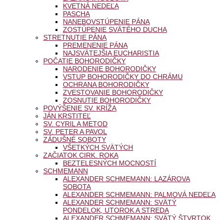
KVETNÁ NEDEĽA
PASCHA
NANEBOVSTÚPENIE PÁNA
ZOSTÚPENIE SVÄTÉHO DUCHA
STRETNUTIE PÁNA
PREMENENIE PÁNA
NAJSVÄTEJŠIA EUCHARISTIA
POČATIE BOHORODIČKY
NARODENIE BOHORODIČKY
VSTUP BOHORODIČKY DO CHRÁMU
OCHRANA BOHORODIČKY
ZVESTOVANIE BOHORODIČKY
ZOSNUTIE BOHORODIČKY
POVÝŠENIE SV. KRÍŽA
JÁN KRSTITEĽ
SV. CYRIL A METOD
SV. PETER A PAVOL
ZÁDUŠNÉ SOBOTY
VŠETKÝCH SVÄTÝCH
ZAČIATOK CIRK. ROKA
BEZTELESNÝCH MOCNOSTÍ
SCHMEMANN
ALEXANDER SCHMEMANN: LAZÁROVA
SOBOTA
ALEXANDER SCHMEMANN: PALMOVÁ NEDEĽA
ALEXANDER SCHMEMANN: SVÄTÝ
PONDELOK, UTOROK A STREDA
ALEXANDER SCHMEMANN: SVÄTÝ ŠTVRTOK