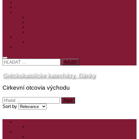
PRE MLADÝCH
PRÍPRAVA NA PRVÚ SPOVEĎ
PRE DETI
PRE DETI KATECHÉZY
PRE DETI NA VEĽKÝ PÔST
MILOSRDNÝ SAMARITÁN – KAT. PRE DETI
MIMORIADNE KATECHÉZY PRE DETI
HISTÓRIA VÁŠHO ČÍTANIA
PRIHLASENIE
ODKAZY
HĽADAŤ:
Gréckokatolícke katechézy, články
Cirkevní otcovia východu
Hľadať:
Sort by
ZOZNAM VŠETKÝCH ČLÁNKOV
NÁVŠTEVNOSŤ
CIRKEVNÍ OTCOVIA
ČÍTANIE – CIRKEVNÍ OTCOVIA