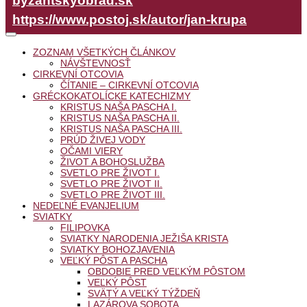
byzantskyobrad.sk
https://www.postoj.sk/autor/jan-krupa
ZOZNAM VŠETKÝCH ČLÁNKOV
NÁVŠTEVNOSŤ
CIRKEVNÍ OTCOVIA
ČÍTANIE – CIRKEVNÍ OTCOVIA
GRÉCKOKATOLÍCKE KATECHIZMY
KRISTUS NAŠA PASCHA I.
KRISTUS NAŠA PASCHA II.
KRISTUS NAŠA PASCHA III.
PRÚD ŽIVEJ VODY
OČAMI VIERY
ŽIVOT A BOHOSLUŽBA
SVETLO PRE ŽIVOT I.
SVETLO PRE ŽIVOT II.
SVETLO PRE ŽIVOT III.
NEDEĽNÉ EVANJELIUM
SVIATKY
FILIPOVKA
SVIATKY NARODENIA JEŽIŠA KRISTA
SVIATKY BOHOZJAVENIA
VEĽKÝ PÔST A PASCHA
OBDOBIE PRED VEĽKÝM PÔSTOM
VEĽKÝ PÔST
SVÄTÝ A VEĽKÝ TÝŽDEŇ
LAZÁROVA SOBOTA