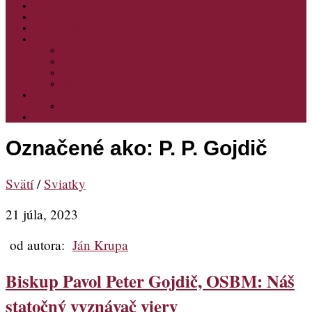
PODPORTE NÁS
PRE MLADÝCH
PRÍPRAVA NA PRVÚ SPOVEĎ
PRE DETI
PRE DETI KATECHÉZY
PRE DETI NA VEĽKÝ PÔST
MILOSRDNÝ SAMARITÁN – KAT. PRE DETI
MIMORIADNE KATECHÉZY PRE DETI
HISTÓRIA VÁŠHO ČÍTANIA
PRIHLASENIE
ODKAZY
Označené ako:
P. P. Gojdič
Svätí
/
Sviatky
21 júla, 2023
od autora:
Ján Krupa
Biskup Pavol Peter Gojdič, OSBM: Náš
statočný vyznávač viery