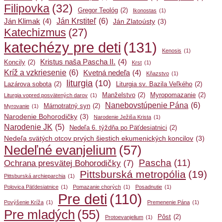
Filipovka
(32)
Gregor Teológ
(2)
Ikonostas
(1)
Ján Krstiteľ
(6)
Ján Klimak
(4)
Ján Zlatoústy
(3)
Katechizmus
(27)
katechézy pre deti
(131)
Kenosis
(1)
Kristus naša Pascha II.
(4)
Koncily
(2)
Krst
(1)
Kríž a vzkriesenie
(6)
Kvetná nedeľa
(4)
Kňazstvo
(1)
liturgia
(10)
Lazárova sobota
(2)
Liturgia sv. Bazila Veľkého
(2)
Manželstvo
(2)
Myropomazanie
(2)
Liturgia vopred posvätených darov
(1)
Nanebovstúpenie Pána
(6)
Márnotratný syn
(2)
Myrovanie
(1)
Narodenie Bohorodičky
(3)
Narodenie Ježiša Krista
(1)
Narodenie JK
(5)
Nedeľa 6. týždňa po Päťdesiatnici
(2)
Nedeľa svätých otcov prvých šiestich ekumenických koncilov
(3)
Nedeľné evanjelium
(57)
Pascha
(11)
Ochrana presvätej Bohorodičky
(7)
Pittsburská metropólia
(19)
Pittsburská archieparchia
(1)
Polovica Päťdesiatnice
(1)
Pomazanie chorých
(1)
Posadnutie
(1)
Pre deti
(110)
Povýšenie Kríža
(1)
Premenenie Pána
(1)
Pre mladých
(55)
Pôst
(2)
Protoevanjelium
(1)