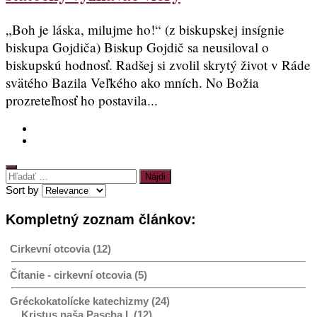
„Boh je láska, milujme ho!“ (z biskupskej insígnie
biskupa Gojdiča) Biskup Gojdič sa neusiloval o
biskupskú hodnosť. Radšej si zvolil skrytý život v Ráde
svätého Bazila Veľkého ako mních. No Božia
prozreteľnosť ho postavila...
Hľadať:
Sort by
Kompletný zoznam článkov:
Cirkevní otcovia (12)
Čítanie - cirkevní otcovia (5)
Gréckokatolícke katechizmy (24)
Kristus naša Pascha I. (12)