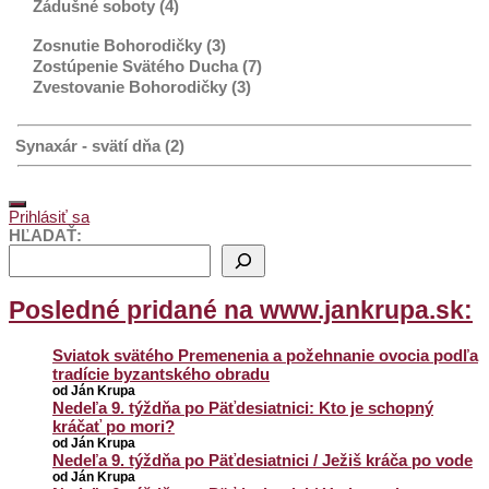
Zádušné soboty (4)
Zosnutie Bohorodičky (3)
Zostúpenie Svätého Ducha (7)
Zvestovanie Bohorodičky (3)
Synaxár - svätí dňa (2)
Prihlásiť sa
HĽADAŤ:
Posledné pridané na www.jankrupa.sk:
Sviatok svätého Premenenia a požehnanie ovocia podľa
tradície byzantského obradu
od Ján Krupa
Nedeľa 9. týždňa po Päťdesiatnici: Kto je schopný
kráčať po mori?
od Ján Krupa
Nedeľa 9. týždňa po Päťdesiatnici / Ježiš kráča po vode
od Ján Krupa