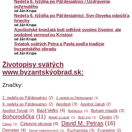
Nedeľa 6. týždňa po Päťdesiatnici / Uzdravenie
ochrnutého
od Ján Krupa
Nedeľa 6. týždňa po Päťdesiatnici: Syn človeka odpúšťa
hriechy
od Ján Krupa
Apoštolské kniežatá boli odlišné svojimi životmi, ale
podobné vernosťou Kristovi
od Ján Krupa
Sviatok svätých Petra a Pavla podľa tradície
byzantského obradu
od Ján Krupa
Životopisy svätých
www.byzantskýobrad.sk:
Značky:
2. nedeľa po Päťdesiatnici
(2)
3. nedeľa po Päťdesiatnici
(1)
Apoštoli
(3)
9. nedeľa po Päťdesiatnici
(2)
Apoštol Jakub
(2)
Bazil Veľký
(4)
Bohatý mladík
(3)
Apoštol Tomáš
(2)
Bohatstvo
(1)
Bohorodička
(11)
Chrám
(3)
Boháč a Lazár
(1)
Boží syn
(1)
David M. Petras
(16)
Cirkevní otcovia
(4)
Cirkev
(1)
Demeter
(4)
Eucharistia
(3)
Evanjelisti
(2)
Desať malomocných
(1)