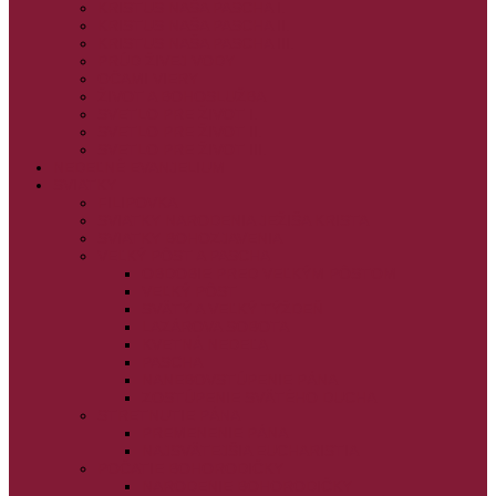
KRISTUS NAŠA PASCHA I.
KRISTUS NAŠA PASCHA II.
KRISTUS NAŠA PASCHA III.
PRÚD ŽIVEJ VODY
OČAMI VIERY
ŽIVOT A BOHOSLUŽBA
SVETLO PRE ŽIVOT I.
SVETLO PRE ŽIVOT II.
SVETLO PRE ŽIVOT III.
NEDEĽNÉ EVANJELIUM
SVIATKY
FILIPOVKA
SVIATKY NARODENIA JEŽIŠA KRISTA
SVIATKY BOHOZJAVENIA
VEĽKÝ PÔST A PASCHA
OBDOBIE PRED VEĽKÝM PÔSTOM
VEĽKÝ PÔST
SVÄTÝ A VEĽKÝ TÝŽDEŇ
LAZÁROVA SOBOTA
KVETNÁ NEDEĽA
PASCHA
NANEBOVSTÚPENIE PÁNA
ZOSTÚPENIE SVÄTÉHO DUCHA
STRETNUTIE PÁNA
PREMENENIE PÁNA
NAJSVÄTEJŠIA EUCHARISTIA
POČATIE BOHORODIČKY
NARODENIE BOHORODIČKY