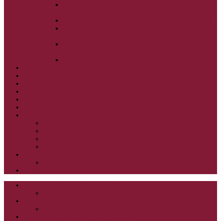
ALEXANDER SCHMEMANN: SVÄTÝ
PONDELOK, UTOROK A STREDA
ALEXANDER SCHMEMANN: SVÄTÝ ŠTVRTOK
ALEXANDER SCHMEMANN: VEĽKÝ A SVÄTÝ
PIATOK
ALEXANDER SCHMEMANN: VEĽKÁ A SVÄTÁ
SOBOTA
ALEXANDER SCHMEMANN: SVÄTÁ PASCHA
SVÄTÉ TAJOMSTVÁ
SYNAXÁR – SVÄTÍ DŇA
O AUTOROCH
PODPORTE NÁS
PRE MLADÝCH
PRÍPRAVA NA PRVÚ SPOVEĎ
PRE DETI
PRE DETI KATECHÉZY
PRE DETI NA VEĽKÝ PÔST
MILOSRDNÝ SAMARITÁN – KAT. PRE DETI
MIMORIADNE KATECHÉZY PRE DETI
HISTÓRIA VÁŠHO ČÍTANIA
PRIHLASENIE
ODKAZY
ZOZNAM VŠETKÝCH ČLÁNKOV
NÁVŠTEVNOSŤ
CIRKEVNÍ OTCOVIA
ČÍTANIE – CIRKEVNÍ OTCOVIA
GRÉCKOKATOLÍCKE KATECHIZMY