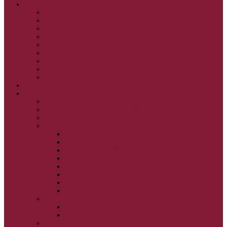
GRÉCKOKATOLÍCKE KATECHIZMY
KRISTUS NAŠA PASCHA I.
KRISTUS NAŠA PASCHA II.
KRISTUS NAŠA PASCHA III.
PRÚD ŽIVEJ VODY
OČAMI VIERY
ŽIVOT A BOHOSLUŽBA
SVETLO PRE ŽIVOT I.
SVETLO PRE ŽIVOT II.
SVETLO PRE ŽIVOT III.
NEDEĽNÉ EVANJELIUM
SVIATKY
FILIPOVKA
SVIATKY NARODENIA JEŽIŠA KRISTA
SVIATKY BOHOZJAVENIA
VEĽKÝ PÔST A PASCHA
OBDOBIE PRED VEĽKÝM PÔSTOM
VEĽKÝ PÔST
SVÄTÝ A VEĽKÝ TÝŽDEŇ
LAZÁROVA SOBOTA
KVETNÁ NEDEĽA
PASCHA
NANEBOVSTÚPENIE PÁNA
ZOSTÚPENIE SVÄTÉHO DUCHA
STRETNUTIE PÁNA
PREMENENIE PÁNA
NAJSVÄTEJŠIA EUCHARISTIA
POČATIE BOHORODIČKY