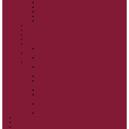
NARODENIE BOHORODIČKY
VSTUP BOHORODIČKY DO CHRÁMU
OCHRANA BOHORODIČKY
ZVESTOVANIE BOHORODIČKY
ZOSNUTIE BOHORODIČKY
POVÝŠENIE SV. KRÍŽA
JÁN KRSTITEĽ
SV. CYRIL A METOD
SV. PETER A PAVOL
ZÁDUŠNÉ SOBOTY
VŠETKÝCH SVÄTÝCH
ZAČIATOK CIRK. ROKA
BEZTELESNÝCH MOCNOSTÍ
SCHMEMANN
ALEXANDER SCHMEMANN: LAZÁROVA
SOBOTA
ALEXANDER SCHMEMANN: PALMOVÁ NEDEĽA
ALEXANDER SCHMEMANN: SVÄTÝ
PONDELOK, UTOROK A STREDA
ALEXANDER SCHMEMANN: SVÄTÝ ŠTVRTOK
ALEXANDER SCHMEMANN: VEĽKÝ A SVÄTÝ
PIATOK
ALEXANDER SCHMEMANN: VEĽKÁ A SVÄTÁ
SOBOTA
ALEXANDER SCHMEMANN: SVÄTÁ PASCHA
SVÄTÉ TAJOMSTVÁ
SYNAXÁR – SVÄTÍ DŇA
O AUTOROCH