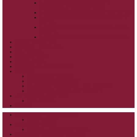
ALEXANDER SCHMEMANN: SVÄTÝ
PONDELOK, UTOROK A STREDA
ALEXANDER SCHMEMANN: SVÄTÝ ŠTVRTOK
ALEXANDER SCHMEMANN: VEĽKÝ A SVÄTÝ
PIATOK
ALEXANDER SCHMEMANN: VEĽKÁ A SVÄTÁ
SOBOTA
ALEXANDER SCHMEMANN: SVÄTÁ PASCHA
SVÄTÉ TAJOMSTVÁ
SYNAXÁR – SVÄTÍ DŇA
O AUTOROCH
PODPORTE NÁS
PRE MLADÝCH
PRÍPRAVA NA PRVÚ SPOVEĎ
PRE DETI
PRE DETI KATECHÉZY
PRE DETI NA VEĽKÝ PÔST
MILOSRDNÝ SAMARITÁN – KAT. PRE DETI
MIMORIADNE KATECHÉZY PRE DETI
HISTÓRIA VÁŠHO ČÍTANIA
PRIHLASENIE
ODKAZY
ZOZNAM VŠETKÝCH ČLÁNKOV
NÁVŠTEVNOSŤ
CIRKEVNÍ OTCOVIA
ČÍTANIE – CIRKEVNÍ OTCOVIA
GRÉCKOKATOLÍCKE KATECHIZMY