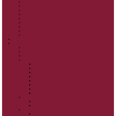
KRISTUS NAŠA PASCHA I.
KRISTUS NAŠA PASCHA II.
KRISTUS NAŠA PASCHA III.
PRÚD ŽIVEJ VODY
OČAMI VIERY
ŽIVOT A BOHOSLUŽBA
SVETLO PRE ŽIVOT I.
SVETLO PRE ŽIVOT II.
SVETLO PRE ŽIVOT III.
NEDEĽNÉ EVANJELIUM
SVIATKY
FILIPOVKA
SVIATKY NARODENIA JEŽIŠA KRISTA
SVIATKY BOHOZJAVENIA
VEĽKÝ PÔST A PASCHA
OBDOBIE PRED VEĽKÝM PÔSTOM
VEĽKÝ PÔST
SVÄTÝ A VEĽKÝ TÝŽDEŇ
LAZÁROVA SOBOTA
KVETNÁ NEDEĽA
PASCHA
NANEBOVSTÚPENIE PÁNA
ZOSTÚPENIE SVÄTÉHO DUCHA
STRETNUTIE PÁNA
PREMENENIE PÁNA
NAJSVÄTEJŠIA EUCHARISTIA
POČATIE BOHORODIČKY
NARODENIE BOHORODIČKY