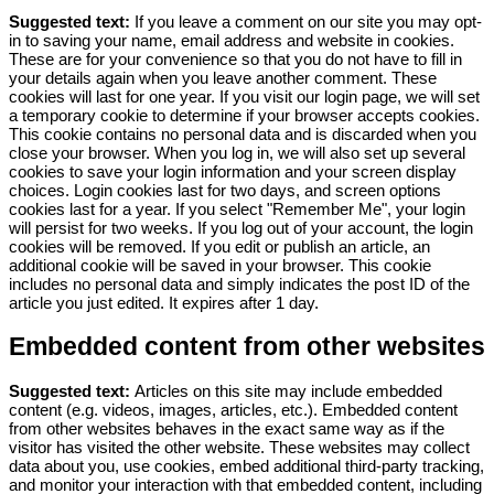
Suggested text:
If you leave a comment on our site you may opt-
in to saving your name, email address and website in cookies.
These are for your convenience so that you do not have to fill in
your details again when you leave another comment. These
cookies will last for one year.
If you visit our login page, we will set
a temporary cookie to determine if your browser accepts cookies.
This cookie contains no personal data and is discarded when you
close your browser.
When you log in, we will also set up several
cookies to save your login information and your screen display
choices. Login cookies last for two days, and screen options
cookies last for a year. If you select "Remember Me", your login
will persist for two weeks. If you log out of your account, the login
cookies will be removed.
If you edit or publish an article, an
additional cookie will be saved in your browser. This cookie
includes no personal data and simply indicates the post ID of the
article you just edited. It expires after 1 day.
Embedded content from other websites
Suggested text:
Articles on this site may include embedded
content (e.g. videos, images, articles, etc.). Embedded content
from other websites behaves in the exact same way as if the
visitor has visited the other website.
These websites may collect
data about you, use cookies, embed additional third-party tracking,
and monitor your interaction with that embedded content, including