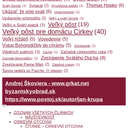
Thomas Hopko
(6)
Synaxár
(2)
Svätý štvrtok
(1)
Syropôstna nedeľa
(1)
Ukázať; že sme svatí
(6)
Ustarostenosť
(1)
Uzdravenie ochrnutého
(2)
Veľký a svätý štvrtok
(1)
Veľký pôst
(19)
Veľký a Svätý piatok
(3)
Veľký pôst pre domácu Cirkev
(40)
Veľký týždeň
(5)
Vovedenije
(5)
Vstup Bohorodičkty do chrámu
(5)
Vzkriesenie
(1)
Všetkých svätých
(3)
Začiatok cirkevného roka
(3)
Zachej
(1)
Zostúpenie Svätého Ducha
(8)
Zosnutie Bohorodičky
(1)
Zvestovanie Panne Márii
(2)
Zádušné soboty
(1)
Šiesta nedeľa po Pasche: O slepom
(2)
Andrej Škoviera - www.grkat.net
byzantskyobrad.sk
https://www.postoj.sk/autor/jan-krupa
ZOZNAM VŠETKÝCH ČLÁNKOV
NÁVŠTEVNOSŤ
CIRKEVNÍ OTCOVIA
ČÍTANIE – CIRKEVNÍ OTCOVIA