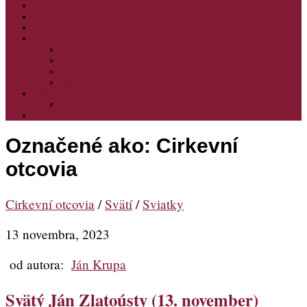
PODPORTE NÁS
PRE MLADÝCH
PRÍPRAVA NA PRVÚ SPOVEĎ
PRE DETI
PRE DETI KATECHÉZY
PRE DETI NA VEĽKÝ PÔST
MILOSRDNÝ SAMARITÁN – KAT. PRE DETI
MIMORIADNE KATECHÉZY PRE DETI
HISTÓRIA VÁŠHO ČÍTANIA
PRIHLASENIE
ODKAZY
Označené ako:
Cirkevní
otcovia
Cirkevní otcovia
/
Svätí
/
Sviatky
13 novembra, 2023
od autora:
Ján Krupa
Svätý Ján Zlatoústy (13. november)