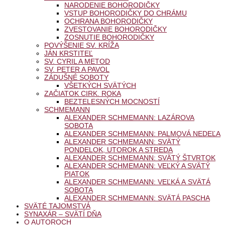
NARODENIE BOHORODIČKY
VSTUP BOHORODIČKY DO CHRÁMU
OCHRANA BOHORODIČKY
ZVESTOVANIE BOHORODIČKY
ZOSNUTIE BOHORODIČKY
POVÝŠENIE SV. KRÍŽA
JÁN KRSTITEĽ
SV. CYRIL A METOD
SV. PETER A PAVOL
ZÁDUŠNÉ SOBOTY
VŠETKÝCH SVÄTÝCH
ZAČIATOK CIRK. ROKA
BEZTELESNÝCH MOCNOSTÍ
SCHMEMANN
ALEXANDER SCHMEMANN: LAZÁROVA
SOBOTA
ALEXANDER SCHMEMANN: PALMOVÁ NEDEĽA
ALEXANDER SCHMEMANN: SVÄTÝ
PONDELOK, UTOROK A STREDA
ALEXANDER SCHMEMANN: SVÄTÝ ŠTVRTOK
ALEXANDER SCHMEMANN: VEĽKÝ A SVÄTÝ
PIATOK
ALEXANDER SCHMEMANN: VEĽKÁ A SVÄTÁ
SOBOTA
ALEXANDER SCHMEMANN: SVÄTÁ PASCHA
SVÄTÉ TAJOMSTVÁ
SYNAXÁR – SVÄTÍ DŇA
O AUTOROCH