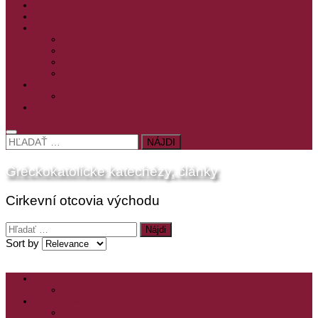
PRE MLADÝCH
PRÍPRAVA NA PRVÚ SPOVEĎ
PRE DETI
PRE DETI KATECHÉZY
PRE DETI NA VEĽKÝ PÔST
MILOSRDNÝ SAMARITÁN – KAT. PRE DETI
MIMORIADNE KATECHÉZY PRE DETI
HISTÓRIA VÁŠHO ČÍTANIA
PRIHLASENIE
ODKAZY
HĽADAŤ:
Gréckokatolícke katechézy, články
Cirkevní otcovia východu
Hľadať:
Sort by
ZOZNAM VŠETKÝCH ČLÁNKOV
NÁVŠTEVNOSŤ
CIRKEVNÍ OTCOVIA
ČÍTANIE – CIRKEVNÍ OTCOVIA