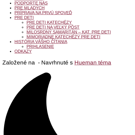
PODPORTE NÁS
PRE MLADÝCH
PRÍPRAVA NA PRVÚ SPOVEĎ
PRE DETI
PRE DETI KATECHÉZY
PRE DETI NA VEĽKÝ PÔST
MILOSRDNÝ SAMARITÁN – KAT. PRE DETI
MIMORIADNE KATECHÉZY PRE DETI
HISTÓRIA VÁŠHO ČÍTANIA
PRIHLASENIE
ODKAZY
Založené na
- Navrhnuté s
Hueman téma