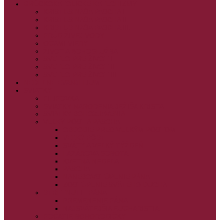
GRÉCKOKATOLÍCKE KATECHIZMY
KRISTUS NAŠA PASCHA I.
KRISTUS NAŠA PASCHA II.
KRISTUS NAŠA PASCHA III.
PRÚD ŽIVEJ VODY
OČAMI VIERY
ŽIVOT A BOHOSLUŽBA
SVETLO PRE ŽIVOT I.
SVETLO PRE ŽIVOT II.
SVETLO PRE ŽIVOT III.
NEDEĽNÉ EVANJELIUM
SVIATKY
FILIPOVKA
SVIATKY NARODENIA JEŽIŠA KRISTA
SVIATKY BOHOZJAVENIA
VEĽKÝ PÔST A PASCHA
OBDOBIE PRED VEĽKÝM PÔSTOM
VEĽKÝ PÔST
SVÄTÝ A VEĽKÝ TÝŽDEŇ
LAZÁROVA SOBOTA
KVETNÁ NEDEĽA
PASCHA
NANEBOVSTÚPENIE PÁNA
ZOSTÚPENIE SVÄTÉHO DUCHA
STRETNUTIE PÁNA
PREMENENIE PÁNA
NAJSVÄTEJŠIA EUCHARISTIA
POČATIE BOHORODIČKY