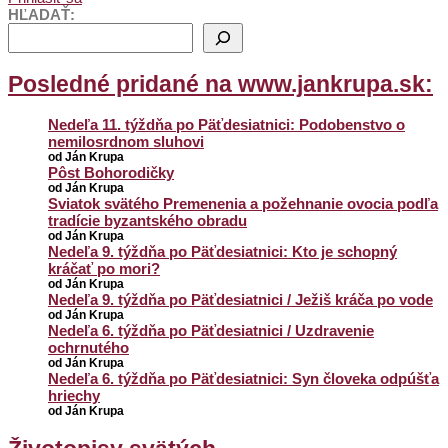
HĽADAŤ:
Posledné pridané na www.jankrupa.sk:
Nedeľa 11. týždňa po Päťdesiatnici: Podobenstvo o
nemilosrdnom sluhovi
od Ján Krupa
Pôst Bohorodičky
od Ján Krupa
Sviatok svätého Premenenia a požehnanie ovocia podľa
tradície byzantského obradu
od Ján Krupa
Nedeľa 9. týždňa po Päťdesiatnici: Kto je schopný
kráčať po mori?
od Ján Krupa
Nedeľa 9. týždňa po Päťdesiatnici / Ježiš kráča po vode
od Ján Krupa
Nedeľa 6. týždňa po Päťdesiatnici / Uzdravenie
ochrnutého
od Ján Krupa
Nedeľa 6. týždňa po Päťdesiatnici: Syn človeka odpúšťa
hriechy
od Ján Krupa