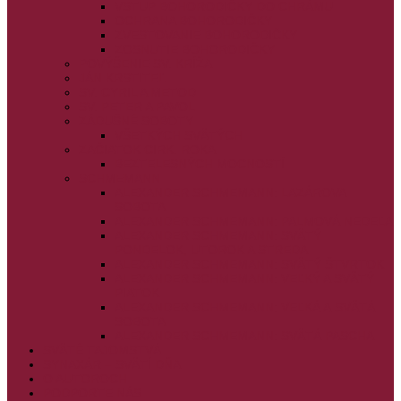
VSTUP BOHORODIČKY DO CHRÁMU
OCHRANA BOHORODIČKY
ZVESTOVANIE BOHORODIČKY
ZOSNUTIE BOHORODIČKY
POVÝŠENIE SV. KRÍŽA
JÁN KRSTITEĽ
SV. CYRIL A METOD
SV. PETER A PAVOL
ZÁDUŠNÉ SOBOTY
VŠETKÝCH SVÄTÝCH
ZAČIATOK CIRK. ROKA
BEZTELESNÝCH MOCNOSTÍ
SCHMEMANN
ALEXANDER SCHMEMANN: LAZÁROVA
SOBOTA
ALEXANDER SCHMEMANN: PALMOVÁ NEDEĽA
ALEXANDER SCHMEMANN: SVÄTÝ
PONDELOK, UTOROK A STREDA
ALEXANDER SCHMEMANN: SVÄTÝ ŠTVRTOK
ALEXANDER SCHMEMANN: VEĽKÝ A SVÄTÝ
PIATOK
ALEXANDER SCHMEMANN: VEĽKÁ A SVÄTÁ
SOBOTA
ALEXANDER SCHMEMANN: SVÄTÁ PASCHA
SVÄTÉ TAJOMSTVÁ
SYNAXÁR – SVÄTÍ DŇA
O AUTOROCH
PODPORTE NÁS