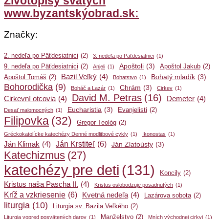
Životopisy svätých
www.byzantskýobrad.sk:
Značky:
2. nedeľa po Päťdesiatnici
(2)
3. nedeľa po Päťdesiatnici
(1)
Apoštoli
(3)
9. nedeľa po Päťdesiatnici
(2)
Apoštol Jakub
(2)
Anjeli
(1)
Bazil Veľký
(4)
Bohatý mladík
(3)
Apoštol Tomáš
(2)
Bohatstvo
(1)
Bohorodička
(9)
Chrám
(3)
Boháč a Lazár
(1)
Cirkev
(1)
David M. Petras
(16)
Cirkevní otcovia
(4)
Demeter
(4)
Eucharistia
(3)
Evanjelisti
(2)
Desať malomocných
(1)
Filipovka
(32)
Gregor Teológ
(2)
Gréckokatolícke katechézy Denné modlitbové cykly
(1)
Ikonostas
(1)
Ján Krstiteľ
(6)
Ján Klimak
(4)
Ján Zlatoústy
(3)
Katechizmus
(27)
katechézy pre deti
(131)
Koncily
(2)
Kristus naša Pascha II.
(4)
Kristus oslobodzuje posadnutých
(1)
Kríž a vzkriesenie
(6)
Kvetná nedeľa
(4)
Lazárova sobota
(2)
liturgia
(10)
Liturgia sv. Bazila Veľkého
(2)
Manželstvo
(2)
Liturgia vopred posvätených darov
(1)
Mních východnej cirkvi
(1)