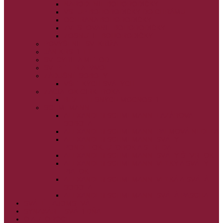
NARODENIE BOHORODIČKY
VSTUP BOHORODIČKY DO CHRÁMU
OCHRANA BOHORODIČKY
ZVESTOVANIE BOHORODIČKY
ZOSNUTIE BOHORODIČKY
POVÝŠENIE SV. KRÍŽA
JÁN KRSTITEĽ
SV. CYRIL A METOD
SV. PETER A PAVOL
ZÁDUŠNÉ SOBOTY
VŠETKÝCH SVÄTÝCH
ZAČIATOK CIRK. ROKA
BEZTELESNÝCH MOCNOSTÍ
SCHMEMANN
ALEXANDER SCHMEMANN: LAZÁROVA
SOBOTA
ALEXANDER SCHMEMANN: PALMOVÁ NEDEĽA
ALEXANDER SCHMEMANN: SVÄTÝ
PONDELOK, UTOROK A STREDA
ALEXANDER SCHMEMANN: SVÄTÝ ŠTVRTOK
ALEXANDER SCHMEMANN: VEĽKÝ A SVÄTÝ
PIATOK
ALEXANDER SCHMEMANN: VEĽKÁ A SVÄTÁ
SOBOTA
ALEXANDER SCHMEMANN: SVÄTÁ PASCHA
SVÄTÉ TAJOMSTVÁ
SYNAXÁR – SVÄTÍ DŇA
O AUTOROCH