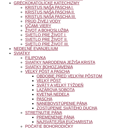
GRÉCKOKATOLÍCKE KATECHIZMY
KRISTUS NAŠA PASCHA I.
KRISTUS NAŠA PASCHA II.
KRISTUS NAŠA PASCHA III.
PRÚD ŽIVEJ VODY
OČAMI VIERY
ŽIVOT A BOHOSLUŽBA
SVETLO PRE ŽIVOT I.
SVETLO PRE ŽIVOT II.
SVETLO PRE ŽIVOT III.
NEDEĽNÉ EVANJELIUM
SVIATKY
FILIPOVKA
SVIATKY NARODENIA JEŽIŠA KRISTA
SVIATKY BOHOZJAVENIA
VEĽKÝ PÔST A PASCHA
OBDOBIE PRED VEĽKÝM PÔSTOM
VEĽKÝ PÔST
SVÄTÝ A VEĽKÝ TÝŽDEŇ
LAZÁROVA SOBOTA
KVETNÁ NEDEĽA
PASCHA
NANEBOVSTÚPENIE PÁNA
ZOSTÚPENIE SVÄTÉHO DUCHA
STRETNUTIE PÁNA
PREMENENIE PÁNA
NAJSVÄTEJŠIA EUCHARISTIA
POČATIE BOHORODIČKY