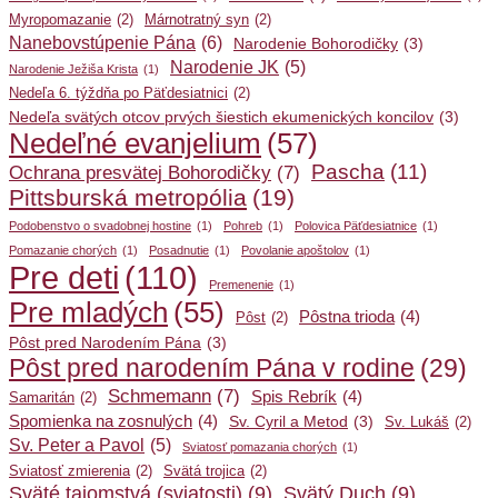
Myropomazanie
(2)
Márnotratný syn
(2)
Nanebovstúpenie Pána
(6)
Narodenie Bohorodičky
(3)
Narodenie JK
(5)
Narodenie Ježiša Krista
(1)
Nedeľa 6. týždňa po Päťdesiatnici
(2)
Nedeľa svätých otcov prvých šiestich ekumenických koncilov
(3)
Nedeľné evanjelium
(57)
Pascha
(11)
Ochrana presvätej Bohorodičky
(7)
Pittsburská metropólia
(19)
Podobenstvo o svadobnej hostine
(1)
Pohreb
(1)
Polovica Päťdesiatnice
(1)
Pomazanie chorých
(1)
Posadnutie
(1)
Povolanie apoštolov
(1)
Pre deti
(110)
Premenenie
(1)
Pre mladých
(55)
Pôstna trioda
(4)
Pôst
(2)
Pôst pred Narodením Pána
(3)
Pôst pred narodením Pána v rodine
(29)
Schmemann
(7)
Spis Rebrík
(4)
Samaritán
(2)
Spomienka na zosnulých
(4)
Sv. Cyril a Metod
(3)
Sv. Lukáš
(2)
Sv. Peter a Pavol
(5)
Sviatosť pomazania chorých
(1)
Sviatosť zmierenia
(2)
Svätá trojica
(2)
Sväté tajomstvá (sviatosti)
(9)
Svätý Duch
(9)