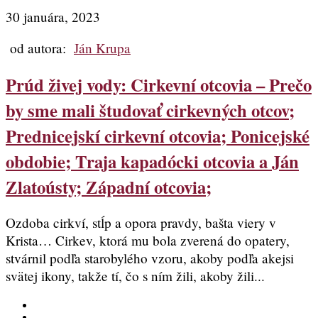
30 januára, 2023
od autora:
Ján Krupa
Prúd živej vody: Cirkevní otcovia – Prečo
by sme mali študovať cirkevných otcov;
Prednicejskí cirkevní otcovia; Ponicejské
obdobie; Traja kapadócki otcovia a Ján
Zlatoústy; Západní otcovia;
Ozdoba cirkví, stĺp a opora pravdy, bašta viery v
Krista… Cirkev, ktorá mu bola zverená do opatery,
stvárnil podľa starobylého vzoru, akoby podľa akejsi
svätej ikony, takže tí, čo s ním žili, akoby žili...