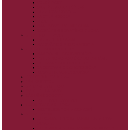
VEĽKÝ PÔST
SVÄTÝ A VEĽKÝ TÝŽDEŇ
LAZÁROVA SOBOTA
KVETNÁ NEDEĽA
PASCHA
NANEBOVSTÚPENIE PÁNA
ZOSTÚPENIE SVÄTÉHO DUCHA
STRETNUTIE PÁNA
PREMENENIE PÁNA
NAJSVÄTEJŠIA EUCHARISTIA
POČATIE BOHORODIČKY
NARODENIE BOHORODIČKY
VSTUP BOHORODIČKY DO CHRÁMU
OCHRANA BOHORODIČKY
ZVESTOVANIE BOHORODIČKY
ZOSNUTIE BOHORODIČKY
POVÝŠENIE SV. KRÍŽA
JÁN KRSTITEĽ
SV. CYRIL A METOD
SV. PETER A PAVOL
ZÁDUŠNÉ SOBOTY
VŠETKÝCH SVÄTÝCH
ZAČIATOK CIRK. ROKA
BEZTELESNÝCH MOCNOSTÍ
SCHMEMANN
ALEXANDER SCHMEMANN: LAZÁROVA
SOBOTA
ALEXANDER SCHMEMANN: PALMOVÁ NEDEĽA