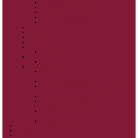
NARODENIE BOHORODIČKY
VSTUP BOHORODIČKY DO CHRÁMU
OCHRANA BOHORODIČKY
ZVESTOVANIE BOHORODIČKY
ZOSNUTIE BOHORODIČKY
POVÝŠENIE SV. KRÍŽA
JÁN KRSTITEĽ
SV. CYRIL A METOD
SV. PETER A PAVOL
ZÁDUŠNÉ SOBOTY
VŠETKÝCH SVÄTÝCH
ZAČIATOK CIRK. ROKA
BEZTELESNÝCH MOCNOSTÍ
SCHMEMANN
ALEXANDER SCHMEMANN: LAZÁROVA
SOBOTA
ALEXANDER SCHMEMANN: PALMOVÁ NEDEĽA
ALEXANDER SCHMEMANN: SVÄTÝ
PONDELOK, UTOROK A STREDA
ALEXANDER SCHMEMANN: SVÄTÝ ŠTVRTOK
ALEXANDER SCHMEMANN: VEĽKÝ A SVÄTÝ
PIATOK
ALEXANDER SCHMEMANN: VEĽKÁ A SVÄTÁ
SOBOTA
ALEXANDER SCHMEMANN: SVÄTÁ PASCHA
SVÄTÉ TAJOMSTVÁ
SYNAXÁR – SVÄTÍ DŇA
O AUTOROCH