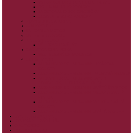
VSTUP BOHORODIČKY DO CHRÁMU
OCHRANA BOHORODIČKY
ZVESTOVANIE BOHORODIČKY
ZOSNUTIE BOHORODIČKY
POVÝŠENIE SV. KRÍŽA
JÁN KRSTITEĽ
SV. CYRIL A METOD
SV. PETER A PAVOL
ZÁDUŠNÉ SOBOTY
VŠETKÝCH SVÄTÝCH
ZAČIATOK CIRK. ROKA
BEZTELESNÝCH MOCNOSTÍ
SCHMEMANN
ALEXANDER SCHMEMANN: LAZÁROVA
SOBOTA
ALEXANDER SCHMEMANN: PALMOVÁ NEDEĽA
ALEXANDER SCHMEMANN: SVÄTÝ
PONDELOK, UTOROK A STREDA
ALEXANDER SCHMEMANN: SVÄTÝ ŠTVRTOK
ALEXANDER SCHMEMANN: VEĽKÝ A SVÄTÝ
PIATOK
ALEXANDER SCHMEMANN: VEĽKÁ A SVÄTÁ
SOBOTA
ALEXANDER SCHMEMANN: SVÄTÁ PASCHA
SVÄTÉ TAJOMSTVÁ
SYNAXÁR – SVÄTÍ DŇA
O AUTOROCH
PODPORTE NÁS