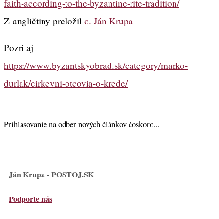
faith-according-to-the-byzantine-rite-tradition/
Z angličtiny preložil
o. Ján Krupa
Pozri aj
https://www.byzantskyobrad.sk/category/marko-
durlak/cirkevni-otcovia-o-krede/
Prihlasovanie na odber nových článkov čoskoro...
Ján Krupa - POSTOJ.SK
Podporte nás