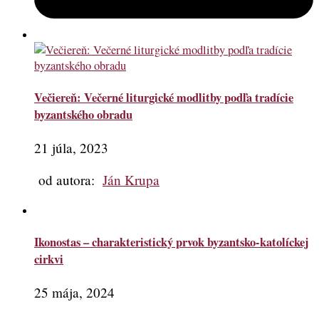
Večiereň: Večerné liturgické modlitby podľa tradície
byzantského obradu
21 júla, 2023
od autora:
Ján Krupa
Ikonostas – charakteristický prvok byzantsko-katolíckej
cirkvi
25 mája, 2024