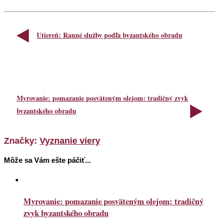
Utiereň: Ranné služby podľa byzantského obradu
Myrovanie: pomazanie posväteným olejom: tradičný zvyk
byzantského obradu
Značky:
Vyznanie viery
Môže sa Vám ešte páčiť...
Myrovanie: pomazanie posväteným olejom: tradičný
zvyk byzantského obradu