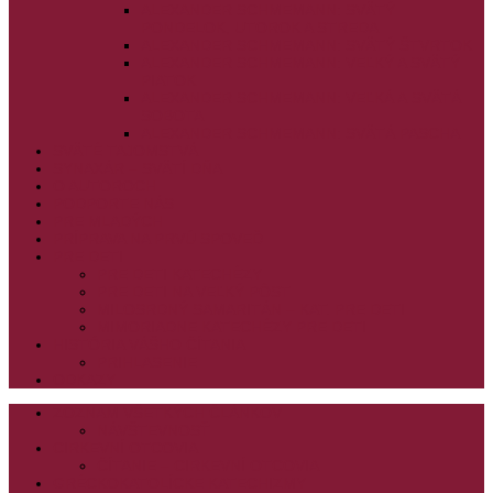
ALEXANDER SCHMEMANN: SVÄTÝ
PONDELOK, UTOROK A STREDA
ALEXANDER SCHMEMANN: SVÄTÝ ŠTVRTOK
ALEXANDER SCHMEMANN: VEĽKÝ A SVÄTÝ
PIATOK
ALEXANDER SCHMEMANN: VEĽKÁ A SVÄTÁ
SOBOTA
ALEXANDER SCHMEMANN: SVÄTÁ PASCHA
SVÄTÉ TAJOMSTVÁ
SYNAXÁR – SVÄTÍ DŇA
O AUTOROCH
PODPORTE NÁS
PRE MLADÝCH
PRÍPRAVA NA PRVÚ SPOVEĎ
PRE DETI
PRE DETI KATECHÉZY
PRE DETI NA VEĽKÝ PÔST
MILOSRDNÝ SAMARITÁN – KAT. PRE DETI
MIMORIADNE KATECHÉZY PRE DETI
HISTÓRIA VÁŠHO ČÍTANIA
PRIHLASENIE
ODKAZY
ZOZNAM VŠETKÝCH ČLÁNKOV
NÁVŠTEVNOSŤ
CIRKEVNÍ OTCOVIA
ČÍTANIE – CIRKEVNÍ OTCOVIA
GRÉCKOKATOLÍCKE KATECHIZMY