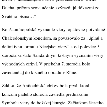
Ducha, pričom svoje učenie zvýrazňujú dôkazmi zo
Svätého písma…“
Konštantínopolské vyznanie viery, opätovne potvrdené
Chalcedónskym koncilom, sa považovalo za „úplnú a
definitívnu formulu Nicejskej viery“ a od polovice 5.
storočia sa stalo štandardným krstným vyznaním viery
východných cirkví. V priebehu 7. storočia bolo
zavedené aj do krstného obradu v Ríme.
Zdá sa, že Antiochijská cirkev bola prvá, ktorá
koncom piateho storočia zaviedla prednášanie
Symbolu viery do božskej liturgie. Začiatkom šiesteho