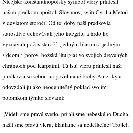
Nicejsko-konštantínopolský symbol viery priniesli
našim predkom apoštoli Slovanov, svätí Cyril a Metod
v deviatom storočí. Od tej doby naši predkovia
starostlivo uchovávali jeho integritu a hrdo ho
vyznávali počas stáročí „jedným hlasom a jedným
srdcom“ (porov. božská liturgia) vo svojich drevených
chrámoch pod Karpatmi. Tú istú vieru priniesli naši
predkovia so sebou na požehnané brehy Ameriky a
odovzdali ju ako neoceniteľný poklad svojim
potomkom týmito slovami:
„Videli sme pravé svetlo, prijali sme nebeského Ducha,
našli sme pravú vieru, klaniame sa nedeliteľnej Trojici,