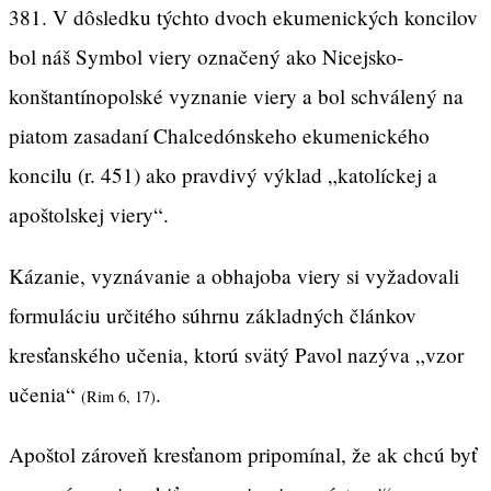
381. V dôsledku týchto dvoch ekumenických koncilov
bol náš Symbol viery označený ako Nicejsko-
konštantínopolské vyznanie viery a bol schválený na
piatom zasadaní Chalcedónskeho ekumenického
koncilu (r. 451) ako pravdivý výklad „katolíckej a
apoštolskej viery“.
Kázanie, vyznávanie a obhajoba viery si vyžadovali
formuláciu určitého súhrnu základných článkov
kresťanského učenia, ktorú svätý Pavol nazýva „vzor
učenia“
.
(Rim 6, 17)
Apoštol zároveň kresťanom pripomínal, že ak chcú byť