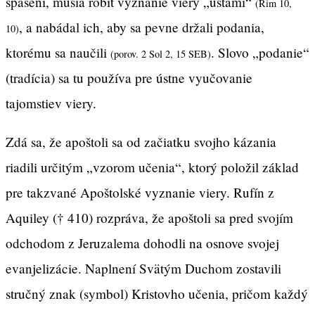
spasení, musia robiť vyznanie viery „ústami“
(Rim 10,
, a nabádal ich, aby sa pevne držali podania,
10)
ktorému sa naučili
. Slovo „podanie“
(porov. 2 Sol 2, 15 SEB)
(tradícia) sa tu používa pre ústne vyučovanie
tajomstiev viery.
Zdá sa, že apoštoli sa od začiatku svojho kázania
riadili určitým „vzorom učenia“, ktorý položil základ
pre takzvané Apoštolské vyznanie viery. Rufín z
Aquiley († 410) rozpráva, že apoštoli sa pred svojím
odchodom z Jeruzalema dohodli na osnove svojej
evanjelizácie. Naplnení Svätým Duchom zostavili
stručný znak (symbol) Kristovho učenia, pričom každý