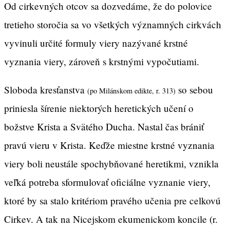
Od cirkevných otcov sa dozvedáme, že do polovice
tretieho storočia sa vo všetkých významných cirkvách
vyvinuli určité formuly viery nazývané krstné
vyznania viery, zároveň s krstnými vypočutiami.
Sloboda kresťanstva
so sebou
(po Milánskom edikte, r. 313)
priniesla šírenie niektorých heretických učení o
božstve Krista a Svätého Ducha. Nastal čas brániť
pravú vieru v Krista. Keďže miestne krstné vyznania
viery boli neustále spochybňované heretikmi, vznikla
veľká potreba sformulovať oficiálne vyznanie viery,
ktoré by sa stalo kritériom pravého učenia pre celkovú
Cirkev. A tak na Nicejskom ekumenickom koncile (r.