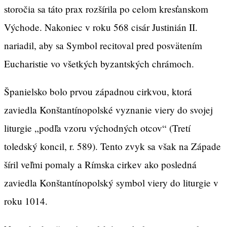
storočia sa táto prax rozšírila po celom kresťanskom
Východe. Nakoniec v roku 568 cisár Justinián II.
nariadil, aby sa Symbol recitoval pred posvätením
Eucharistie vo všetkých byzantských chrámoch.
Španielsko bolo prvou západnou cirkvou, ktorá
zaviedla Konštantínopolské vyznanie viery do svojej
liturgie „podľa vzoru východných otcov“ (Tretí
toledský koncil, r. 589). Tento zvyk sa však na Západe
šíril veľmi pomaly a Rímska cirkev ako posledná
zaviedla Konštantínopolský symbol viery do liturgie v
roku 1014.