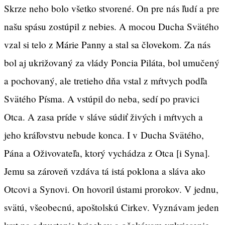
Skrze neho bolo všetko stvorené. On pre nás ľudí a pre
našu spásu zostúpil z nebies. A mocou Ducha Svätého
vzal si telo z Márie Panny a stal sa človekom. Za nás
bol aj ukrižovaný za vlády Poncia Piláta, bol umučený
a pochovaný, ale tretieho dňa vstal z mŕtvych podľa
Svätého Písma. A vstúpil do neba, sedí po pravici
Otca. A zasa príde v sláve súdiť živých i mŕtvych a
jeho kráľovstvu nebude konca. I v Ducha Svätého,
Pána a Oživovateľa, ktorý vychádza z Otca [i Syna].
Jemu sa zároveň vzdáva tá istá poklona a sláva ako
Otcovi a Synovi. On hovoril ústami prorokov. V jednu,
svätú, všeobecnú, apoštolskú Cirkev. Vyznávam jeden