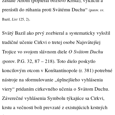
zasiate Áriom (popieral božstvo Krista), vyklíčili a
prerástli do rúhania proti Svätému Duchu“
(porov. sv.
.
Bazil,
List
125, 2)
Svätý Bazil ako prvý zozbieral a systematicky vyložil
tradičné učenie Cirkvi o tretej osobe Najsvätejšej
O Svätom Duchu
Trojice vo svojom slávnom diele
porov. P.G. 32, 87 – 218). Toto dielo poskytlo
(
koncilovým otcom v Konštantínopole (r. 381) potrebné
nástroje na sformulovanie „úplnejšieho vyhlásenia
viery“ pridaním cirkevného učenia o Svätom Duchu.
Záverečné vyhlásenia Symbolu týkajúce sa Cirkvi,
krstu a večnosti boli prevzaté z existujúcich krstných