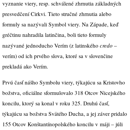
vyznanie viery, resp. schválené zhrnutia základných
presvedčení Cirkvi. Tieto stručné zhrnutia alebo
formuly sa nazývali Symbol viery. Na Západe, keď
gréčtinu nahradila latinčina, boli tieto formuly
credo
nazývané jednoducho Verím (z latinského
–
verím) od ich prvého slova, ktoré sa v slovenčine
prekladá ako Verím.
Prvú časť nášho Symbolu viery, týkajúcu sa Kristovho
božstva, oficiálne sformulovalo 318 Otcov Nicejského
koncilu, ktorý sa konal v roku 325. Druhú časť,
týkajúcu sa božstva Svätého Ducha, a jej záver pridalo
155 Otcov Konštantínopolského koncilu v máji – júli