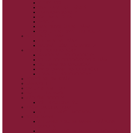
VEĽKÝ PÔST
SVÄTÝ A VEĽKÝ TÝŽDEŇ
LAZÁROVA SOBOTA
KVETNÁ NEDEĽA
PASCHA
NANEBOVSTÚPENIE PÁNA
ZOSTÚPENIE SVÄTÉHO DUCHA
STRETNUTIE PÁNA
PREMENENIE PÁNA
NAJSVÄTEJŠIA EUCHARISTIA
POČATIE BOHORODIČKY
NARODENIE BOHORODIČKY
VSTUP BOHORODIČKY DO CHRÁMU
OCHRANA BOHORODIČKY
ZVESTOVANIE BOHORODIČKY
ZOSNUTIE BOHORODIČKY
POVÝŠENIE SV. KRÍŽA
JÁN KRSTITEĽ
SV. CYRIL A METOD
SV. PETER A PAVOL
ZÁDUŠNÉ SOBOTY
VŠETKÝCH SVÄTÝCH
ZAČIATOK CIRK. ROKA
BEZTELESNÝCH MOCNOSTÍ
SCHMEMANN
ALEXANDER SCHMEMANN: LAZÁROVA
SOBOTA
ALEXANDER SCHMEMANN: PALMOVÁ NEDEĽA