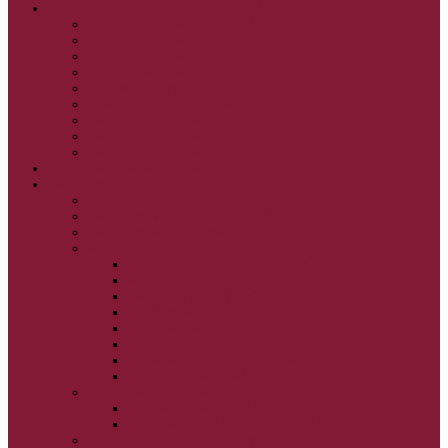
GRÉCKOKATOLÍCKE KATECHIZMY
KRISTUS NAŠA PASCHA I.
KRISTUS NAŠA PASCHA II.
KRISTUS NAŠA PASCHA III.
PRÚD ŽIVEJ VODY
OČAMI VIERY
ŽIVOT A BOHOSLUŽBA
SVETLO PRE ŽIVOT I.
SVETLO PRE ŽIVOT II.
SVETLO PRE ŽIVOT III.
NEDEĽNÉ EVANJELIUM
SVIATKY
FILIPOVKA
SVIATKY NARODENIA JEŽIŠA KRISTA
SVIATKY BOHOZJAVENIA
VEĽKÝ PÔST A PASCHA
OBDOBIE PRED VEĽKÝM PÔSTOM
VEĽKÝ PÔST
SVÄTÝ A VEĽKÝ TÝŽDEŇ
LAZÁROVA SOBOTA
KVETNÁ NEDEĽA
PASCHA
NANEBOVSTÚPENIE PÁNA
ZOSTÚPENIE SVÄTÉHO DUCHA
STRETNUTIE PÁNA
PREMENENIE PÁNA
NAJSVÄTEJŠIA EUCHARISTIA
POČATIE BOHORODIČKY