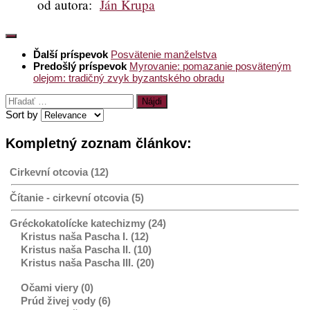
od autora:
Ján Krupa
Ďalší príspevok
Posvätenie manželstva
Predošlý príspevok
Myrovanie: pomazanie posväteným
olejom: tradičný zvyk byzantského obradu
Hľadať:
Sort by
Kompletný zoznam článkov:
Cirkevní otcovia (12)
Čítanie - cirkevní otcovia (5)
Gréckokatolícke katechizmy (24)
Kristus naša Pascha I. (12)
Kristus naša Pascha II. (10)
Kristus naša Pascha III. (20)
Očami viery (0)
Prúd živej vody (6)