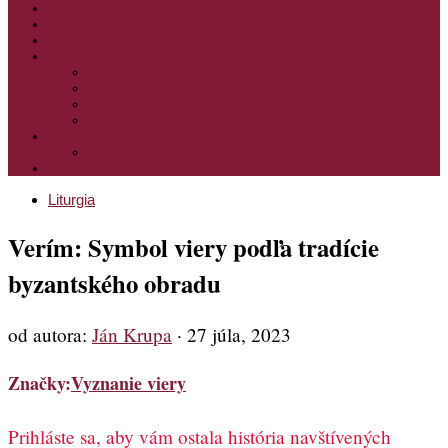
PODPORTE NÁS
PRE MLADÝCH
PRÍPRAVA NA PRVÚ SPOVEĎ
PRE DETI
PRE DETI KATECHÉZY
PRE DETI NA VEĽKÝ PÔST
MILOSRDNÝ SAMARITÁN – KAT. PRE DETI
MIMORIADNE KATECHÉZY PRE DETI
HISTÓRIA VÁŠHO ČÍTANIA
PRIHLASENIE
ODKAZY
Liturgia
Verím: Symbol viery podľa tradície
byzantského obradu
od autora:
Ján Krupa
·
27 júla, 2023
Značky:
Vyznanie viery
Prihláste sa, aby vám ostala história navštívených