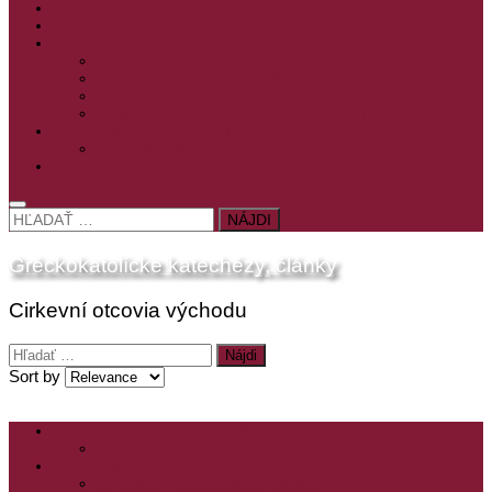
PRE MLADÝCH
PRÍPRAVA NA PRVÚ SPOVEĎ
PRE DETI
PRE DETI KATECHÉZY
PRE DETI NA VEĽKÝ PÔST
MILOSRDNÝ SAMARITÁN – KAT. PRE DETI
MIMORIADNE KATECHÉZY PRE DETI
HISTÓRIA VÁŠHO ČÍTANIA
PRIHLASENIE
ODKAZY
HĽADAŤ:
Gréckokatolícke katechézy, články
Cirkevní otcovia východu
Hľadať:
Sort by
ZOZNAM VŠETKÝCH ČLÁNKOV
NÁVŠTEVNOSŤ
CIRKEVNÍ OTCOVIA
ČÍTANIE – CIRKEVNÍ OTCOVIA