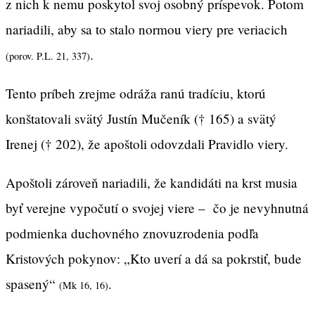
z nich k nemu poskytol svoj osobný príspevok. Potom
nariadili, aby sa to stalo normou viery pre veriacich
.
(porov. P.L. 21, 337)
Tento príbeh zrejme odráža ranú tradíciu, ktorú
konštatovali svätý Justín Mučeník († 165) a svätý
Irenej († 202), že apoštoli odovzdali Pravidlo viery.
Apoštoli zároveň nariadili, že kandidáti na krst musia
byť verejne vypočutí o svojej viere – čo je nevyhnutná
podmienka duchovného znovuzrodenia podľa
Kristových pokynov: „Kto uverí a dá sa pokrstiť, bude
spasený“
.
(Mk 16, 16)