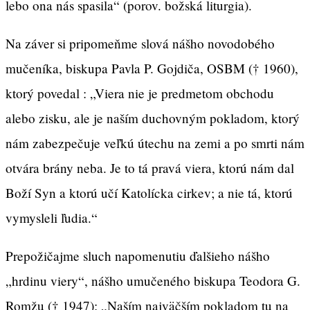
lebo ona nás spasila“ (porov. božská liturgia).
Na záver si pripomeňme slová nášho novodobého
mučeníka, biskupa Pavla P. Gojdiča, OSBM († 1960),
ktorý povedal : „Viera nie je predmetom obchodu
alebo zisku, ale je naším duchovným pokladom, ktorý
nám zabezpečuje veľkú útechu na zemi a po smrti nám
otvára brány neba. Je to tá pravá viera, ktorú nám dal
Boží Syn a ktorú učí Katolícka cirkev; a nie tá, ktorú
vymysleli ľudia.“
Prepožičajme sluch napomenutiu ďalšieho nášho
„hrdinu viery“, nášho umučeného biskupa Teodora G.
Romžu († 1947): „Naším najväčším pokladom tu na