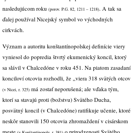
nasledujúcom roku
. A tak sa
(porov. P.G. 82, 1211 – 1218)
ďalej používal Nicejský symbol vo východných
cirkvách.
Význam a autoritu konštantínopolskej definície viery
vyniesol do popredia štvrtý ekumenický koncil, ktorý
sa slávil v Chalcedóne v roku 451. Na piatom zasadaní
konciloví otcovia rozhodli, že „viera 318 svätých otcov
má zostať neporušená; ale vďaka tým,
(v Nicei, r. 325)
ktorí sa stavajú proti (božstvu) Svätého Ducha,
posvätný koncil (v Chalcedóne) ratifikuje učenie, ktoré
neskôr stanovili 150 otcovia zhromaždení v cisárskom
meste
o prirodzenosti Svätého
(v Konštantínopole, r. 381)