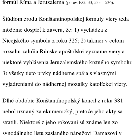
formúl Ríma a Jeruzalema
.
(porov. P.G. 33, 533 – 536)
Štúdiom zrodu Konštantínopolskej formuly viery teda
môžeme dospieť k záveru, že: 1) vychádza z
Nicejského symbolu z roku 325; 2) takmer v celom
rozsahu zahŕňa Rímske apoštolské vyznanie viery a
niektoré vyhlásenia Jeruzalemského krstného symbolu;
3) všetky tieto prvky nádherne spája s vlastnými
vyjadreniami do nádhernej mozaiky katolíckej viery.
Dlhé obdobie Konštantínopolský koncil z roku 381
nebol uznaný za ekumenický, pretože jeho akty sa
stratili. Niektoré z jeho rokovaní sú známe len zo
synodálneho listu zaslaného pápežovi Damazovi v