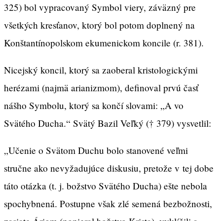
325) bol vypracovaný Symbol viery, záväzný pre
všetkých kresťanov, ktorý bol potom doplnený na
Konštantínopolskom ekumenickom koncile (r. 381).
Nicejský koncil, ktorý sa zaoberal kristologickými
herézami (najmä arianizmom), definoval prvú časť
nášho Symbolu, ktorý sa končí slovami: „A vo
Svätého Ducha.“ Svätý Bazil Veľký († 379) vysvetlil:
„Učenie o Svätom Duchu bolo stanovené veľmi
stručne ako nevyžadujúce diskusiu, pretože v tej dobe
táto otázka (t. j. božstvo Svätého Ducha) ešte nebola
spochybnená. Postupne však zlé semená bezbožnosti,