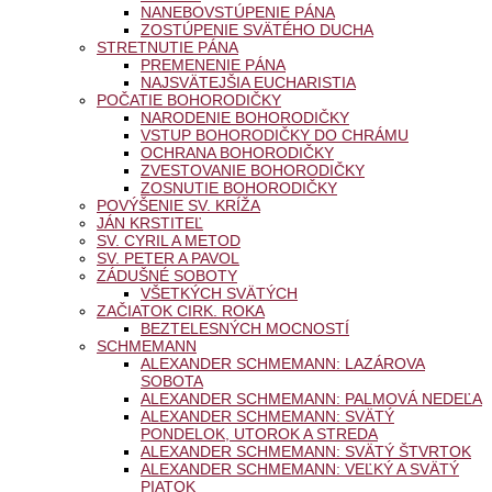
NANEBOVSTÚPENIE PÁNA
ZOSTÚPENIE SVÄTÉHO DUCHA
STRETNUTIE PÁNA
PREMENENIE PÁNA
NAJSVÄTEJŠIA EUCHARISTIA
POČATIE BOHORODIČKY
NARODENIE BOHORODIČKY
VSTUP BOHORODIČKY DO CHRÁMU
OCHRANA BOHORODIČKY
ZVESTOVANIE BOHORODIČKY
ZOSNUTIE BOHORODIČKY
POVÝŠENIE SV. KRÍŽA
JÁN KRSTITEĽ
SV. CYRIL A METOD
SV. PETER A PAVOL
ZÁDUŠNÉ SOBOTY
VŠETKÝCH SVÄTÝCH
ZAČIATOK CIRK. ROKA
BEZTELESNÝCH MOCNOSTÍ
SCHMEMANN
ALEXANDER SCHMEMANN: LAZÁROVA
SOBOTA
ALEXANDER SCHMEMANN: PALMOVÁ NEDEĽA
ALEXANDER SCHMEMANN: SVÄTÝ
PONDELOK, UTOROK A STREDA
ALEXANDER SCHMEMANN: SVÄTÝ ŠTVRTOK
ALEXANDER SCHMEMANN: VEĽKÝ A SVÄTÝ
PIATOK