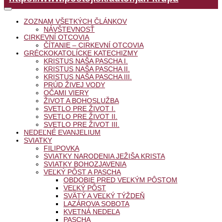
ZOZNAM VŠETKÝCH ČLÁNKOV
NÁVŠTEVNOSŤ
CIRKEVNÍ OTCOVIA
ČÍTANIE – CIRKEVNÍ OTCOVIA
GRÉCKOKATOLÍCKE KATECHIZMY
KRISTUS NAŠA PASCHA I.
KRISTUS NAŠA PASCHA II.
KRISTUS NAŠA PASCHA III.
PRÚD ŽIVEJ VODY
OČAMI VIERY
ŽIVOT A BOHOSLUŽBA
SVETLO PRE ŽIVOT I.
SVETLO PRE ŽIVOT II.
SVETLO PRE ŽIVOT III.
NEDEĽNÉ EVANJELIUM
SVIATKY
FILIPOVKA
SVIATKY NARODENIA JEŽIŠA KRISTA
SVIATKY BOHOZJAVENIA
VEĽKÝ PÔST A PASCHA
OBDOBIE PRED VEĽKÝM PÔSTOM
VEĽKÝ PÔST
SVÄTÝ A VEĽKÝ TÝŽDEŇ
LAZÁROVA SOBOTA
KVETNÁ NEDEĽA
PASCHA