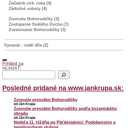
Začiatok cirk. roka (4)
Zádušné soboty (4)
Zosnutie Bohorodičky (3)
Zostúpenie Svätého Ducha (7)
Zvestovanie Bohorodičky (3)
Synaxár - svätí dňa (2)
Prihlásiť sa
HĽADAŤ:
Posledné pridané na www.jankrupa.sk:
Zosnutie presvätej Bohorodičky
od Ján Krupa
Zosnutie presvätej Bohorodičky podľa byzantského
obradu
od Ján Krupa
Nedeľa 11. týždňa po Päťdesiatnici: Podobenstvo o
nemilosrdnom sluhovi