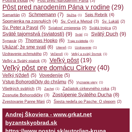
Pôstna trioda
(4)
Pôst pred Narodením Pána
(3)
Pôst pred narodením Pána v rodine
(29)
Schmemann
(7)
Spis Rebrík
(4)
Samaritán
(2)
Služba
(1)
Spomienka na zosnulých
(4)
Sv. Cyril a Metod
(3)
Sv. Lukáš
(2)
Sv. Peter a Pavol
(5)
Sviatosť zmierenia
(2)
Svätá trojica
(2)
Sväté tajomstvá (sviatosti)
(9)
Svätý Duch
(9)
Svätí
(1)
Thomas Hopko
(6)
Synaxár
(2)
Traja svätitelia
(1)
Ukázať; že sme svatí
(6)
Utiereň
(1)
Uzdravenie
(1)
Uzdravenie ochrnutého
(2)
Večiereň
(1)
Veľký a svätý štvrtok
(1)
Veľký pôst
(19)
Veľký a Svätý piatok
(3)
Veľký pôst pre domácu Cirkev
(40)
Veľký týždeň
(5)
Vovedenije
(5)
Vstup Bohorodičkty do chrámu
(5)
Vyznanie viery
(1)
Všetkých svätých
(3)
Začiatok cirkevného roka
(3)
Zachej
(1)
Zostúpenie Svätého Ducha
(8)
Zosnutie Bohorodičky
(3)
Zvestovanie Panne Márii
(2)
Šiesta nedeľa po Pasche: O slepom
(2)
Andrej Škoviera - www.grkat.net
byzantskyobrad.sk
https://www.postoj.sk/autor/jan-krupa