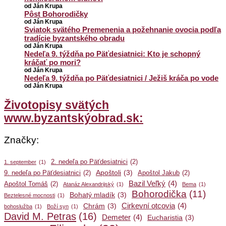
od Ján Krupa
Pôst Bohorodičky
od Ján Krupa
Sviatok svätého Premenenia a požehnanie ovocia podľa
tradície byzantského obradu
od Ján Krupa
Nedeľa 9. týždňa po Päťdesiatnici: Kto je schopný
kráčať po mori?
od Ján Krupa
Nedeľa 9. týždňa po Päťdesiatnici / Ježiš kráča po vode
od Ján Krupa
Životopisy svätých
www.byzantskýobrad.sk:
Značky:
2. nedeľa po Päťdesiatnici
(2)
1. september
(1)
Apoštoli
(3)
9. nedeľa po Päťdesiatnici
(2)
Apoštol Jakub
(2)
Bazil Veľký
(4)
Apoštol Tomáš
(2)
Atanáz Alexandrijský
(1)
Bema
(1)
Bohorodička
(11)
Bohatý mladík
(3)
Beztelesné mocnosti
(1)
Cirkevní otcovia
(4)
Chrám
(3)
bohoslužba
(1)
Boží syn
(1)
David M. Petras
(16)
Demeter
(4)
Eucharistia
(3)