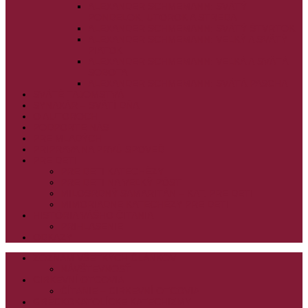
ALEXANDER SCHMEMANN: SVÄTÝ
PONDELOK, UTOROK A STREDA
ALEXANDER SCHMEMANN: SVÄTÝ ŠTVRTOK
ALEXANDER SCHMEMANN: VEĽKÝ A SVÄTÝ
PIATOK
ALEXANDER SCHMEMANN: VEĽKÁ A SVÄTÁ
SOBOTA
ALEXANDER SCHMEMANN: SVÄTÁ PASCHA
SVÄTÉ TAJOMSTVÁ
SYNAXÁR – SVÄTÍ DŇA
O AUTOROCH
PODPORTE NÁS
PRE MLADÝCH
PRÍPRAVA NA PRVÚ SPOVEĎ
PRE DETI
PRE DETI KATECHÉZY
PRE DETI NA VEĽKÝ PÔST
MILOSRDNÝ SAMARITÁN – KAT. PRE DETI
MIMORIADNE KATECHÉZY PRE DETI
HISTÓRIA VÁŠHO ČÍTANIA
PRIHLASENIE
ODKAZY
ZOZNAM VŠETKÝCH ČLÁNKOV
NÁVŠTEVNOSŤ
CIRKEVNÍ OTCOVIA
ČÍTANIE – CIRKEVNÍ OTCOVIA
GRÉCKOKATOLÍCKE KATECHIZMY