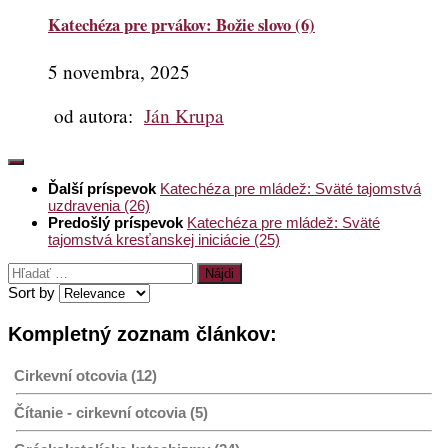
Katechéza pre prvákov: Božie slovo (6)
5 novembra, 2025
od autora:
Ján Krupa
Ďalší príspevok
Katechéza pre mládež: Sväté tajomstvá
uzdravenia (26)
Predošlý príspevok
Katechéza pre mládež: Sväté
tajomstvá kresťanskej iniciácie (25)
Hľadať:
Sort by
Kompletný zoznam článkov:
Cirkevní otcovia (12)
Čítanie - cirkevní otcovia (5)