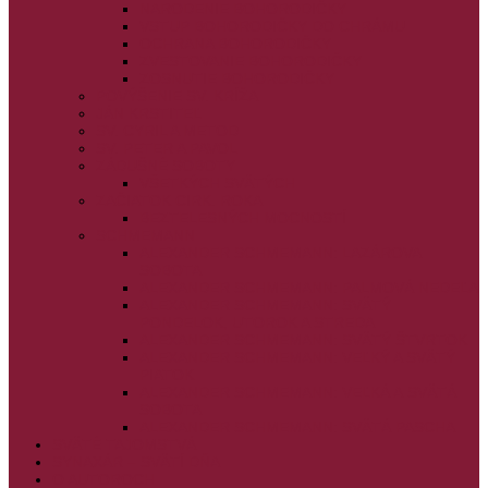
NARODENIE BOHORODIČKY
VSTUP BOHORODIČKY DO CHRÁMU
OCHRANA BOHORODIČKY
ZVESTOVANIE BOHORODIČKY
ZOSNUTIE BOHORODIČKY
POVÝŠENIE SV. KRÍŽA
JÁN KRSTITEĽ
SV. CYRIL A METOD
SV. PETER A PAVOL
ZÁDUŠNÉ SOBOTY
VŠETKÝCH SVÄTÝCH
ZAČIATOK CIRK. ROKA
BEZTELESNÝCH MOCNOSTÍ
SCHMEMANN
ALEXANDER SCHMEMANN: LAZÁROVA
SOBOTA
ALEXANDER SCHMEMANN: PALMOVÁ NEDEĽA
ALEXANDER SCHMEMANN: SVÄTÝ
PONDELOK, UTOROK A STREDA
ALEXANDER SCHMEMANN: SVÄTÝ ŠTVRTOK
ALEXANDER SCHMEMANN: VEĽKÝ A SVÄTÝ
PIATOK
ALEXANDER SCHMEMANN: VEĽKÁ A SVÄTÁ
SOBOTA
ALEXANDER SCHMEMANN: SVÄTÁ PASCHA
SVÄTÉ TAJOMSTVÁ
SYNAXÁR – SVÄTÍ DŇA
O AUTOROCH