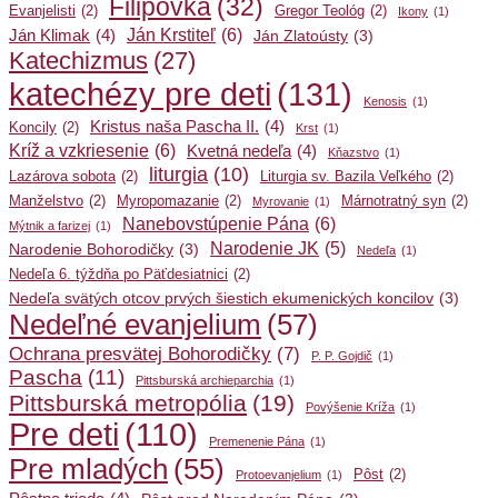
Filipovka
(32)
Evanjelisti
(2)
Gregor Teológ
(2)
Ikony
(1)
Ján Krstiteľ
(6)
Ján Klimak
(4)
Ján Zlatoústy
(3)
Katechizmus
(27)
katechézy pre deti
(131)
Kenosis
(1)
Kristus naša Pascha II.
(4)
Koncily
(2)
Krst
(1)
Kríž a vzkriesenie
(6)
Kvetná nedeľa
(4)
Kňazstvo
(1)
liturgia
(10)
Lazárova sobota
(2)
Liturgia sv. Bazila Veľkého
(2)
Manželstvo
(2)
Myropomazanie
(2)
Márnotratný syn
(2)
Myrovanie
(1)
Nanebovstúpenie Pána
(6)
Mýtnik a farizej
(1)
Narodenie JK
(5)
Narodenie Bohorodičky
(3)
Nedeľa
(1)
Nedeľa 6. týždňa po Päťdesiatnici
(2)
Nedeľa svätých otcov prvých šiestich ekumenických koncilov
(3)
Nedeľné evanjelium
(57)
Ochrana presvätej Bohorodičky
(7)
P. P. Gojdič
(1)
Pascha
(11)
Pittsburská archieparchia
(1)
Pittsburská metropólia
(19)
Povýšenie Kríža
(1)
Pre deti
(110)
Premenenie Pána
(1)
Pre mladých
(55)
Pôst
(2)
Protoevanjelium
(1)