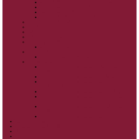
VSTUP BOHORODIČKY DO CHRÁMU
OCHRANA BOHORODIČKY
ZVESTOVANIE BOHORODIČKY
ZOSNUTIE BOHORODIČKY
POVÝŠENIE SV. KRÍŽA
JÁN KRSTITEĽ
SV. CYRIL A METOD
SV. PETER A PAVOL
ZÁDUŠNÉ SOBOTY
VŠETKÝCH SVÄTÝCH
ZAČIATOK CIRK. ROKA
BEZTELESNÝCH MOCNOSTÍ
SCHMEMANN
ALEXANDER SCHMEMANN: LAZÁROVA
SOBOTA
ALEXANDER SCHMEMANN: PALMOVÁ NEDEĽA
ALEXANDER SCHMEMANN: SVÄTÝ
PONDELOK, UTOROK A STREDA
ALEXANDER SCHMEMANN: SVÄTÝ ŠTVRTOK
ALEXANDER SCHMEMANN: VEĽKÝ A SVÄTÝ
PIATOK
ALEXANDER SCHMEMANN: VEĽKÁ A SVÄTÁ
SOBOTA
ALEXANDER SCHMEMANN: SVÄTÁ PASCHA
SVÄTÉ TAJOMSTVÁ
SYNAXÁR – SVÄTÍ DŇA
O AUTOROCH
PODPORTE NÁS