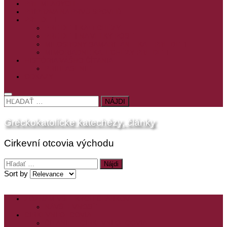
PRE MLADÝCH
PRÍPRAVA NA PRVÚ SPOVEĎ
PRE DETI
PRE DETI KATECHÉZY
PRE DETI NA VEĽKÝ PÔST
MILOSRDNÝ SAMARITÁN – KAT. PRE DETI
MIMORIADNE KATECHÉZY PRE DETI
HISTÓRIA VÁŠHO ČÍTANIA
PRIHLASENIE
ODKAZY
HĽADAŤ:
Gréckokatolícke katechézy, články
Cirkevní otcovia východu
Hľadať:
Sort by
ZOZNAM VŠETKÝCH ČLÁNKOV
NÁVŠTEVNOSŤ
CIRKEVNÍ OTCOVIA
ČÍTANIE – CIRKEVNÍ OTCOVIA