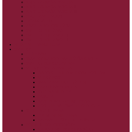
KRISTUS NAŠA PASCHA I.
KRISTUS NAŠA PASCHA II.
KRISTUS NAŠA PASCHA III.
PRÚD ŽIVEJ VODY
OČAMI VIERY
ŽIVOT A BOHOSLUŽBA
SVETLO PRE ŽIVOT I.
SVETLO PRE ŽIVOT II.
SVETLO PRE ŽIVOT III.
NEDEĽNÉ EVANJELIUM
SVIATKY
FILIPOVKA
SVIATKY NARODENIA JEŽIŠA KRISTA
SVIATKY BOHOZJAVENIA
VEĽKÝ PÔST A PASCHA
OBDOBIE PRED VEĽKÝM PÔSTOM
VEĽKÝ PÔST
SVÄTÝ A VEĽKÝ TÝŽDEŇ
LAZÁROVA SOBOTA
KVETNÁ NEDEĽA
PASCHA
NANEBOVSTÚPENIE PÁNA
ZOSTÚPENIE SVÄTÉHO DUCHA
STRETNUTIE PÁNA
PREMENENIE PÁNA
NAJSVÄTEJŠIA EUCHARISTIA
POČATIE BOHORODIČKY
NARODENIE BOHORODIČKY