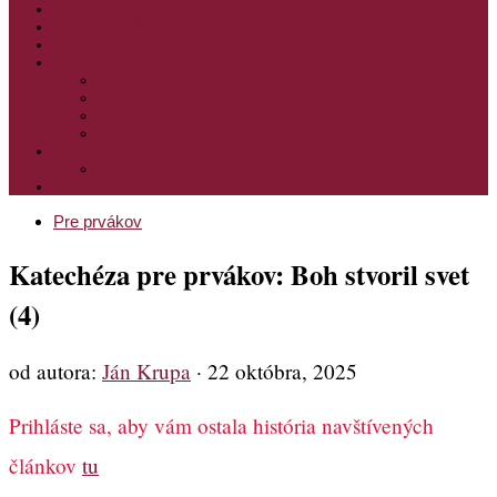
PODPORTE NÁS
PRE MLADÝCH
PRÍPRAVA NA PRVÚ SPOVEĎ
PRE DETI
PRE DETI KATECHÉZY
PRE DETI NA VEĽKÝ PÔST
MILOSRDNÝ SAMARITÁN – KAT. PRE DETI
MIMORIADNE KATECHÉZY PRE DETI
HISTÓRIA VÁŠHO ČÍTANIA
PRIHLASENIE
ODKAZY
Pre prvákov
Katechéza pre prvákov: Boh stvoril svet
(4)
od autora:
Ján Krupa
·
22 októbra, 2025
Prihláste sa, aby vám ostala história navštívených
článkov
tu