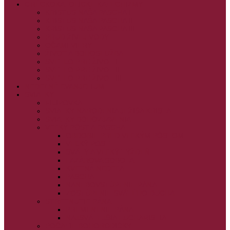
GRÉCKOKATOLÍCKE KATECHIZMY
KRISTUS NAŠA PASCHA I.
KRISTUS NAŠA PASCHA II.
KRISTUS NAŠA PASCHA III.
PRÚD ŽIVEJ VODY
OČAMI VIERY
ŽIVOT A BOHOSLUŽBA
SVETLO PRE ŽIVOT I.
SVETLO PRE ŽIVOT II.
SVETLO PRE ŽIVOT III.
NEDEĽNÉ EVANJELIUM
SVIATKY
FILIPOVKA
SVIATKY NARODENIA JEŽIŠA KRISTA
SVIATKY BOHOZJAVENIA
VEĽKÝ PÔST A PASCHA
OBDOBIE PRED VEĽKÝM PÔSTOM
VEĽKÝ PÔST
SVÄTÝ A VEĽKÝ TÝŽDEŇ
LAZÁROVA SOBOTA
KVETNÁ NEDEĽA
PASCHA
NANEBOVSTÚPENIE PÁNA
ZOSTÚPENIE SVÄTÉHO DUCHA
STRETNUTIE PÁNA
PREMENENIE PÁNA
NAJSVÄTEJŠIA EUCHARISTIA
POČATIE BOHORODIČKY