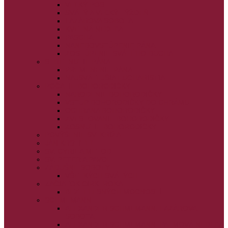
VEĽKÝ PÔST
SVÄTÝ A VEĽKÝ TÝŽDEŇ
LAZÁROVA SOBOTA
KVETNÁ NEDEĽA
PASCHA
NANEBOVSTÚPENIE PÁNA
ZOSTÚPENIE SVÄTÉHO DUCHA
STRETNUTIE PÁNA
PREMENENIE PÁNA
NAJSVÄTEJŠIA EUCHARISTIA
POČATIE BOHORODIČKY
NARODENIE BOHORODIČKY
VSTUP BOHORODIČKY DO CHRÁMU
OCHRANA BOHORODIČKY
ZVESTOVANIE BOHORODIČKY
ZOSNUTIE BOHORODIČKY
POVÝŠENIE SV. KRÍŽA
JÁN KRSTITEĽ
SV. CYRIL A METOD
SV. PETER A PAVOL
ZÁDUŠNÉ SOBOTY
VŠETKÝCH SVÄTÝCH
ZAČIATOK CIRK. ROKA
BEZTELESNÝCH MOCNOSTÍ
SCHMEMANN
ALEXANDER SCHMEMANN: LAZÁROVA
SOBOTA
ALEXANDER SCHMEMANN: PALMOVÁ NEDEĽA