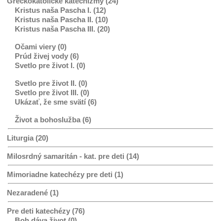
Gréckokatolícke katechizmy (24)
Kristus naša Pascha I. (12)
Kristus naša Pascha II. (10)
Kristus naša Pascha III. (20)
Očami viery (0)
Prúd živej vody (6)
Svetlo pre život I. (0)
Svetlo pre život II. (0)
Svetlo pre život III. (0)
Ukázať, že sme svätí (6)
Život a bohoslužba (6)
Liturgia (20)
Milosrdný samaritán - kat. pre deti (14)
Mimoriadne katechézy pre deti (1)
Nezaradené (1)
Pre deti katechézy (76)
Boh dáva život (0)