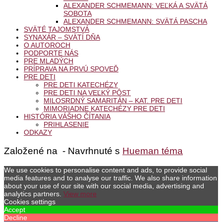
ALEXANDER SCHMEMANN: VEĽKÁ A SVÄTÁ
SOBOTA
ALEXANDER SCHMEMANN: SVÄTÁ PASCHA
SVÄTÉ TAJOMSTVÁ
SYNAXÁR – SVÄTÍ DŇA
O AUTOROCH
PODPORTE NÁS
PRE MLADÝCH
PRÍPRAVA NA PRVÚ SPOVEĎ
PRE DETI
PRE DETI KATECHÉZY
PRE DETI NA VEĽKÝ PÔST
MILOSRDNÝ SAMARITÁN – KAT. PRE DETI
MIMORIADNE KATECHÉZY PRE DETI
HISTÓRIA VÁŠHO ČÍTANIA
PRIHLASENIE
ODKAZY
Založené na
- Navrhnuté s
Hueman téma
We use cookies to personalise content and ads, to provide social
media features and to analyse our traffic. We also share information
about your use of our site with our social media, advertising and
analytics partners.
View more
Cookies settings
Accept
Decline