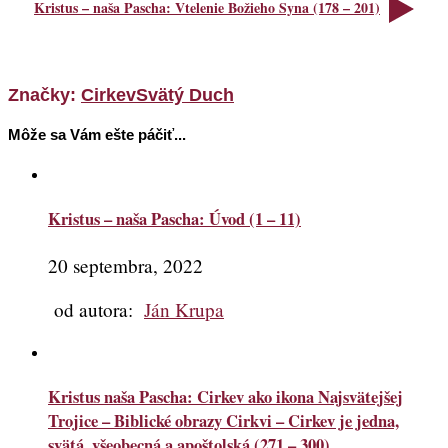
Kristus – naša Pascha: Vtelenie Božieho Syna (178 – 201)
Značky:
Cirkev
Svätý Duch
Môže sa Vám ešte páčiť...
Kristus – naša Pascha: Úvod (1 – 11)
20 septembra, 2022
od autora:
Ján Krupa
Kristus naša Pascha: Cirkev ako ikona Najsvätejšej
Trojice – Biblické obrazy Cirkvi – Cirkev je jedna,
svätá, všeobecná a apoštolská (271 – 300)