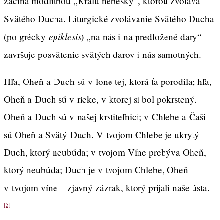
začína modlitbou „Kráľu nebeský“, ktorou zvoláva
Svätého Ducha. Liturgické zvolávanie Svätého Ducha
epiklesis
(po grécky
) „na nás i na predložené dary“
završuje posvätenie svätých darov i nás samotných.
Hľa, Oheň a Duch sú v lone tej, ktorá ťa porodila; hľa,
Oheň a Duch sú v rieke, v ktorej si bol pokrstený.
Oheň a Duch sú v našej krstiteľnici; v Chlebe a Čaši
sú Oheň a Svätý Duch. V tvojom Chlebe je ukrytý
Duch, ktorý neubúda; v tvojom Víne prebýva Oheň,
ktorý neubúda; Duch je v tvojom Chlebe, Oheň
v tvojom víne – zjavný zázrak, ktorý prijali naše ústa.
[5]