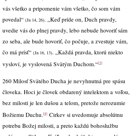
vás všetko a pripomenie vám všetko, čo som vám
povedal“
. „Keď príde on, Duch pravdy,
(Jn 14, 26)
uvedie vás do plnej pravdy, lebo nebude hovoriť sám
zo seba, ale bude hovoriť, čo počuje, a zvestuje vám,
čo má prísť“
. „Každá pravda, ktorú niekto
(Jn 16, 13)
vysloví, je vyslovená Svätým Duchom.“
[3]
260 Milosť Svätého Ducha je nevyhnutná pre spásu
človeka. Hoci je človek obdarený intelektom a voľou,
bez milosti je len dušou a telom, pretože nerozumie
Božiemu Duchu.
Cirkev si uvedomuje absolútnu
[4]
potrebu Božej milosti, a preto každú bohoslužbu