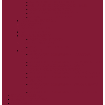
NARODENIE BOHORODIČKY
VSTUP BOHORODIČKY DO CHRÁMU
OCHRANA BOHORODIČKY
ZVESTOVANIE BOHORODIČKY
ZOSNUTIE BOHORODIČKY
POVÝŠENIE SV. KRÍŽA
JÁN KRSTITEĽ
SV. CYRIL A METOD
SV. PETER A PAVOL
ZÁDUŠNÉ SOBOTY
VŠETKÝCH SVÄTÝCH
ZAČIATOK CIRK. ROKA
BEZTELESNÝCH MOCNOSTÍ
SCHMEMANN
ALEXANDER SCHMEMANN: LAZÁROVA
SOBOTA
ALEXANDER SCHMEMANN: PALMOVÁ NEDEĽA
ALEXANDER SCHMEMANN: SVÄTÝ
PONDELOK, UTOROK A STREDA
ALEXANDER SCHMEMANN: SVÄTÝ ŠTVRTOK
ALEXANDER SCHMEMANN: VEĽKÝ A SVÄTÝ
PIATOK
ALEXANDER SCHMEMANN: VEĽKÁ A SVÄTÁ
SOBOTA
ALEXANDER SCHMEMANN: SVÄTÁ PASCHA
SVÄTÉ TAJOMSTVÁ
SYNAXÁR – SVÄTÍ DŇA
O AUTOROCH