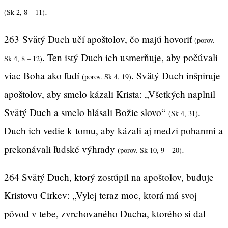
.
(Sk 2, 8 – 11)
263
Svätý Duch učí apoštolov, čo majú hovoriť
(porov.
. Ten istý Duch ich usmerňuje, aby počúvali
Sk 4, 8 – 12)
viac Boha ako ľudí
. Svätý Duch inšpiruje
(porov. Sk 4, 19)
apoštolov, aby smelo kázali Krista: „Všetkých naplnil
Svätý Duch a smelo hlásali Božie slovo“
.
(Sk 4, 31)
Duch ich vedie k tomu, aby kázali aj medzi pohanmi a
prekonávali ľudské výhrady
.
(porov. Sk 10, 9 – 20)
264 Svätý Duch, ktorý zostúpil na apoštolov, buduje
Kristovu Cirkev: „Vylej teraz moc, ktorá má svoj
pôvod v tebe, zvrchovaného Ducha, ktorého si dal