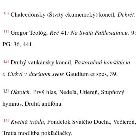
Dekrét.
Chalcedónsky (Štvrtý ekumenický) koncil,
[10]
Reč
: Na Svätú Päťdesiatnicu,
Gregor Teológ,
41
9:
[11]
PG: 36, 441.
Pastoračná konštitúcia
Druhý vatikánsky koncil,
[12]
o Cirkvi v dnešnom svete
Gaudium et spes,
39.
Oktoich,
Prvý hlas, Nedeľa, Utiereň, Stupňový
[13]
hymnus, Druhá antifóna.
Kvetná trióda
, Pondelok Svätého Ducha, Večiereň,
[14]
Tretia modlitba pokľačiačky.