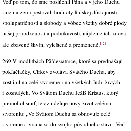
Veď po tom, čo sme poslúchli Pána a v jeho Duchu
sme na zemi pestovali hodnoty ľudskej dôstojnosti,
spolupatričnosti a slobody a vôbec všetky dobré plody
našej prirodzenosti a podnikavosti, nájdeme ich znova,
ale zbavené škvŕn, vyleštené a premenené.
[12]
269 V modlitbách Päťdesiatnice, ktoré sa prednášajú
pokľačiačky, Cirkev zvoláva Svätého Ducha, aby
zostúpil na celé stvorenie i na všetkých ľudí, živých
i zosnulých. Vo Svätom Duchu Ježiš Kristus, ktorý
premohol smrť, teraz udeľuje nový život celému
stvoreniu: „Vo Svätom Duchu sa obnovuje celé
stvorenie a vracia sa do svojho pôvodného stavu. Veď