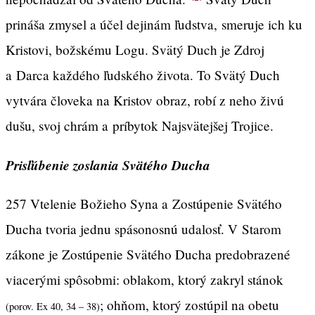
prináša zmysel a účel dejinám ľudstva, smeruje ich ku
Kristovi, božskému Logu. Svätý Duch je Zdroj
a Darca každého ľudského života. To Svätý Duch
vytvára človeka na Kristov obraz, robí z neho živú
dušu, svoj chrám a príbytok Najsvätejšej Trojice.
Prisľúbenie zoslania Svätého Ducha
257 Vtelenie Božieho Syna a Zostúpenie Svätého
Ducha tvoria jednu spásonosnú udalosť. V Starom
zákone je Zostúpenie Svätého Ducha predobrazené
viacerými spôsobmi: oblakom, ktorý zakryl stánok
; ohňom, ktorý zostúpil na obetu
(porov. Ex 40, 34 – 38)