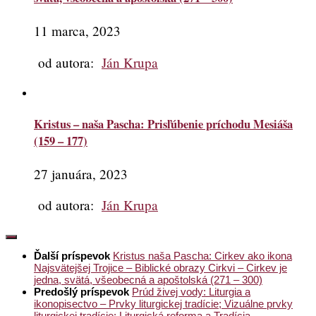
11 marca, 2023
od autora:
Ján Krupa
Kristus – naša Pascha: Prisľúbenie príchodu Mesiáša
(159 – 177)
27 januára, 2023
od autora:
Ján Krupa
Ďalší príspevok
Kristus naša Pascha: Cirkev ako ikona
Najsvätejšej Trojice – Biblické obrazy Cirkvi – Cirkev je
jedna, svätá, všeobecná a apoštolská (271 – 300)
Predošlý príspevok
Prúd živej vody: Liturgia a
ikonopisectvo – Prvky liturgickej tradície; Vizuálne prvky
liturgickej tradície; Liturgická reforma a Tradícia