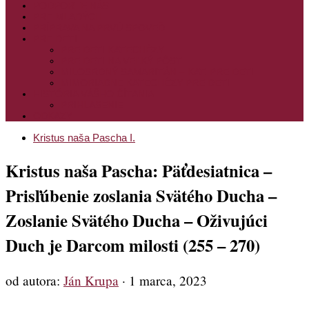
PODPORTE NÁS
PRE MLADÝCH
PRÍPRAVA NA PRVÚ SPOVEĎ
PRE DETI
PRE DETI KATECHÉZY
PRE DETI NA VEĽKÝ PÔST
MILOSRDNÝ SAMARITÁN – KAT. PRE DETI
MIMORIADNE KATECHÉZY PRE DETI
HISTÓRIA VÁŠHO ČÍTANIA
PRIHLASENIE
ODKAZY
Kristus naša Pascha I.
Kristus naša Pascha: Päťdesiatnica –
Prisľúbenie zoslania Svätého Ducha –
Zoslanie Svätého Ducha – Oživujúci
Duch je Darcom milosti (255 – 270)
od autora:
Ján Krupa
·
1 marca, 2023