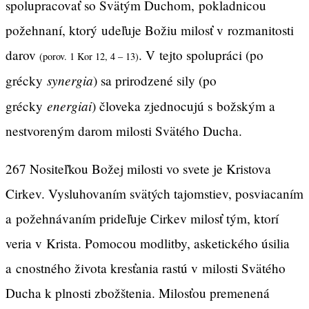
spolupracovať so Svätým Duchom, pokladnicou
požehnaní, ktorý udeľuje Božiu milosť v rozmanitosti
darov
. V tejto spolupráci (po
(porov. 1 Kor 12, 4 – 13)
synergia
grécky
) sa prirodzené sily (po
energiai
grécky
) človeka zjednocujú s božským a
nestvoreným darom milosti Svätého Ducha.
267 Nositeľkou Božej milosti vo svete je Kristova
Cirkev. Vysluhovaním svätých tajomstiev, posviacaním
a požehnávaním prideľuje Cirkev milosť tým, ktorí
veria v Krista. Pomocou modlitby, asketického úsilia
a cnostného života kresťania rastú v milosti Svätého
Ducha k plnosti zbožštenia. Milosťou premenená