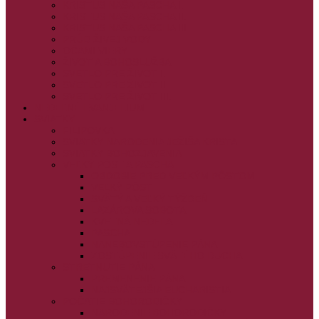
KRISTUS NAŠA PASCHA I.
KRISTUS NAŠA PASCHA II.
KRISTUS NAŠA PASCHA III.
PRÚD ŽIVEJ VODY
OČAMI VIERY
ŽIVOT A BOHOSLUŽBA
SVETLO PRE ŽIVOT I.
SVETLO PRE ŽIVOT II.
SVETLO PRE ŽIVOT III.
NEDEĽNÉ EVANJELIUM
SVIATKY
FILIPOVKA
SVIATKY NARODENIA JEŽIŠA KRISTA
SVIATKY BOHOZJAVENIA
VEĽKÝ PÔST A PASCHA
OBDOBIE PRED VEĽKÝM PÔSTOM
VEĽKÝ PÔST
SVÄTÝ A VEĽKÝ TÝŽDEŇ
LAZÁROVA SOBOTA
KVETNÁ NEDEĽA
PASCHA
NANEBOVSTÚPENIE PÁNA
ZOSTÚPENIE SVÄTÉHO DUCHA
STRETNUTIE PÁNA
PREMENENIE PÁNA
NAJSVÄTEJŠIA EUCHARISTIA
POČATIE BOHORODIČKY
NARODENIE BOHORODIČKY