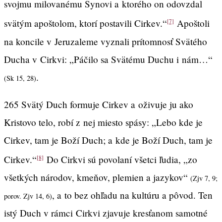
svojmu milovanému Synovi a ktorého on odovzdal
svätým apoštolom, ktorí postavili Cirkev.“
Apoštoli
[7]
na koncile v Jeruzaleme vyznali prítomnosť Svätého
Ducha v Cirkvi: „Páčilo sa Svätému Duchu i nám…“
.
(Sk 15, 28)
265 Svätý Duch formuje Cirkev a oživuje ju ako
Kristovo telo, robí z nej miesto spásy: „Lebo kde je
Cirkev, tam je Boží Duch; a kde je Boží Duch, tam je
Cirkev.“
Do Cirkvi sú povolaní všetci ľudia, „zo
[8]
všetkých národov, kmeňov, plemien a jazykov“
(Zjv 7, 9;
, a to bez ohľadu na kultúru a pôvod. Ten
porov. Zjv 14, 6)
istý Duch v rámci Cirkvi zjavuje kresťanom samotné