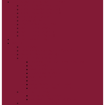
GRÉCKOKATOLÍCKE KATECHIZMY
KRISTUS NAŠA PASCHA I.
KRISTUS NAŠA PASCHA II.
KRISTUS NAŠA PASCHA III.
PRÚD ŽIVEJ VODY
OČAMI VIERY
ŽIVOT A BOHOSLUŽBA
SVETLO PRE ŽIVOT I.
SVETLO PRE ŽIVOT II.
SVETLO PRE ŽIVOT III.
NEDEĽNÉ EVANJELIUM
SVIATKY
FILIPOVKA
SVIATKY NARODENIA JEŽIŠA KRISTA
SVIATKY BOHOZJAVENIA
VEĽKÝ PÔST A PASCHA
OBDOBIE PRED VEĽKÝM PÔSTOM
VEĽKÝ PÔST
SVÄTÝ A VEĽKÝ TÝŽDEŇ
LAZÁROVA SOBOTA
KVETNÁ NEDEĽA
PASCHA
NANEBOVSTÚPENIE PÁNA
ZOSTÚPENIE SVÄTÉHO DUCHA
STRETNUTIE PÁNA
PREMENENIE PÁNA
NAJSVÄTEJŠIA EUCHARISTIA
POČATIE BOHORODIČKY