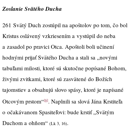
Zoslanie Svätého Ducha
261
Svätý Duch zostúpil na apoštolov po tom, čo bol
Kristus oslávený vzkriesením a vystúpil do neba
a zasadol po pravici Otca. Apoštoli boli učinení
hodnými prijať Svätého Ducha a stali sa „novými
tabuľami milosti, ktoré sú skutočne popísané Bohom,
živými zvitkami, ktoré sú zasvätené do Božích
tajomstiev a obsahujú slovo spásy, ktoré je napísané
Otcovým prstom“
. Naplnili sa slová Jána Krstiteľa
[6]
o očakávanom Spasiteľovi: bude krstiť „Svätým
Duchom a ohňom“
.
(Lk 3, 16)