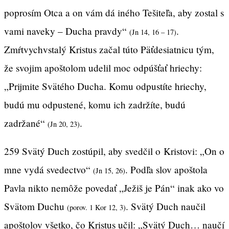
poprosím Otca a on vám dá iného Tešiteľa, aby zostal s
vami naveky – Ducha pravdy“
.
(Jn 14, 16 – 17)
Zmŕtvychvstalý Kristus začal túto Päťdesiatnicu tým,
že svojim apoštolom udelil moc odpúšťať hriechy:
„Prijmite Svätého Ducha. Komu odpustíte hriechy,
budú mu odpustené, komu ich zadržíte, budú
zadržané“
.
(Jn 20, 23)
259 Svätý Duch zostúpil, aby svedčil o Kristovi: „On o
mne vydá svedectvo“
. Podľa slov apoštola
(Jn 15, 26)
Pavla nikto nemôže povedať „Ježiš je Pán“ inak ako vo
Svätom Duchu
. Svätý Duch naučil
(porov. 1 Kor 12, 3)
apoštolov všetko, čo Kristus učil: „Svätý Duch… naučí