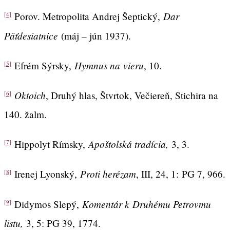
Dar
Porov. Metropolita Andrej Šeptický,
[4]
Päťdesiatnice
(máj – jún 1937).
Hymnus na vieru
Efrém Sýrsky,
, 10.
[5]
Oktoich
, Druhý hlas, Štvrtok, Večiereň, Stichira na
[6]
140. žalm.
Apoštolská tradícia,
Hippolyt Rímsky,
3, 3.
[7]
Proti herézam
Irenej Lyonský,
, III, 24, 1: PG 7, 966.
[8]
Komentár k Druhému Petrovmu
Didymos Slepý,
[9]
listu,
3, 5: PG 39, 1774.