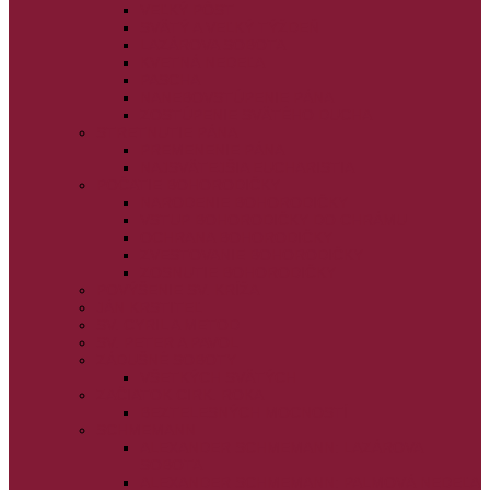
VEĽKÝ PÔST
SVÄTÝ A VEĽKÝ TÝŽDEŇ
LAZÁROVA SOBOTA
KVETNÁ NEDEĽA
PASCHA
NANEBOVSTÚPENIE PÁNA
ZOSTÚPENIE SVÄTÉHO DUCHA
STRETNUTIE PÁNA
PREMENENIE PÁNA
NAJSVÄTEJŠIA EUCHARISTIA
POČATIE BOHORODIČKY
NARODENIE BOHORODIČKY
VSTUP BOHORODIČKY DO CHRÁMU
OCHRANA BOHORODIČKY
ZVESTOVANIE BOHORODIČKY
ZOSNUTIE BOHORODIČKY
POVÝŠENIE SV. KRÍŽA
JÁN KRSTITEĽ
SV. CYRIL A METOD
SV. PETER A PAVOL
ZÁDUŠNÉ SOBOTY
VŠETKÝCH SVÄTÝCH
ZAČIATOK CIRK. ROKA
BEZTELESNÝCH MOCNOSTÍ
SCHMEMANN
ALEXANDER SCHMEMANN: LAZÁROVA
SOBOTA
ALEXANDER SCHMEMANN: PALMOVÁ NEDEĽA