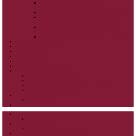
ALEXANDER SCHMEMANN: SVÄTÝ
PONDELOK, UTOROK A STREDA
ALEXANDER SCHMEMANN: SVÄTÝ ŠTVRTOK
ALEXANDER SCHMEMANN: VEĽKÝ A SVÄTÝ
PIATOK
ALEXANDER SCHMEMANN: VEĽKÁ A SVÄTÁ
SOBOTA
ALEXANDER SCHMEMANN: SVÄTÁ PASCHA
SVÄTÉ TAJOMSTVÁ
SYNAXÁR – SVÄTÍ DŇA
O AUTOROCH
PODPORTE NÁS
PRE MLADÝCH
PRÍPRAVA NA PRVÚ SPOVEĎ
PRE DETI
PRE DETI KATECHÉZY
PRE DETI NA VEĽKÝ PÔST
MILOSRDNÝ SAMARITÁN – KAT. PRE DETI
MIMORIADNE KATECHÉZY PRE DETI
HISTÓRIA VÁŠHO ČÍTANIA
PRIHLASENIE
ODKAZY
ZOZNAM VŠETKÝCH ČLÁNKOV
NÁVŠTEVNOSŤ
CIRKEVNÍ OTCOVIA
ČÍTANIE – CIRKEVNÍ OTCOVIA
GRÉCKOKATOLÍCKE KATECHIZMY