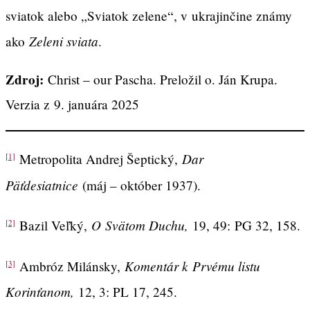
sviatok alebo „Sviatok zelene“, v ukrajinčine známy
Zeleni sviata
ako
.
Zdroj:
Christ – our Pascha. Preložil o. Ján Krupa.
Verzia z 9. januára 2025
Dar
Metropolita Andrej Šeptický,
[1]
Päťdesiatnice
(máj – október 1937).
O Svätom Duchu,
Bazil Veľký,
19, 49:
PG 32, 158.
[2]
Komentár k Prvému listu
Ambróz Milánsky,
[3]
Korinťanom,
12, 3: PL 17, 245.