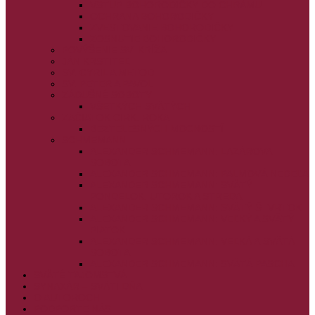
VSTUP BOHORODIČKY DO CHRÁMU
OCHRANA BOHORODIČKY
ZVESTOVANIE BOHORODIČKY
ZOSNUTIE BOHORODIČKY
POVÝŠENIE SV. KRÍŽA
JÁN KRSTITEĽ
SV. CYRIL A METOD
SV. PETER A PAVOL
ZÁDUŠNÉ SOBOTY
VŠETKÝCH SVÄTÝCH
ZAČIATOK CIRK. ROKA
BEZTELESNÝCH MOCNOSTÍ
SCHMEMANN
ALEXANDER SCHMEMANN: LAZÁROVA
SOBOTA
ALEXANDER SCHMEMANN: PALMOVÁ NEDEĽA
ALEXANDER SCHMEMANN: SVÄTÝ
PONDELOK, UTOROK A STREDA
ALEXANDER SCHMEMANN: SVÄTÝ ŠTVRTOK
ALEXANDER SCHMEMANN: VEĽKÝ A SVÄTÝ
PIATOK
ALEXANDER SCHMEMANN: VEĽKÁ A SVÄTÁ
SOBOTA
ALEXANDER SCHMEMANN: SVÄTÁ PASCHA
SVÄTÉ TAJOMSTVÁ
SYNAXÁR – SVÄTÍ DŇA
O AUTOROCH
PODPORTE NÁS