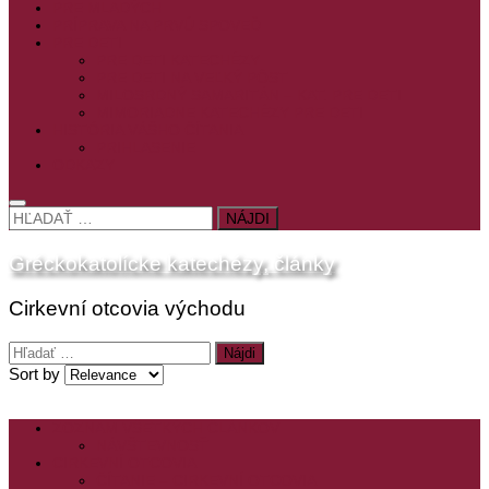
PRE MLADÝCH
PRÍPRAVA NA PRVÚ SPOVEĎ
PRE DETI
PRE DETI KATECHÉZY
PRE DETI NA VEĽKÝ PÔST
MILOSRDNÝ SAMARITÁN – KAT. PRE DETI
MIMORIADNE KATECHÉZY PRE DETI
HISTÓRIA VÁŠHO ČÍTANIA
PRIHLASENIE
ODKAZY
HĽADAŤ:
Gréckokatolícke katechézy, články
Cirkevní otcovia východu
Hľadať:
Sort by
ZOZNAM VŠETKÝCH ČLÁNKOV
NÁVŠTEVNOSŤ
CIRKEVNÍ OTCOVIA
ČÍTANIE – CIRKEVNÍ OTCOVIA