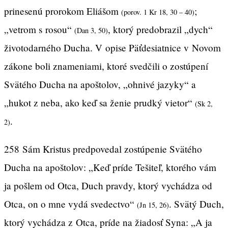
prinesenú prorokom Eliášom
;
(porov. 1 Kr 18, 30 – 40)
„vetrom s rosou“
, ktorý predobrazil „dych“
(Dan 3, 50)
životodarného Ducha. V opise Päťdesiatnice v Novom
zákone boli znameniami, ktoré svedčili o zostúpení
Svätého Ducha na apoštolov, „ohnivé jazyky“ a
„hukot z neba, ako keď sa ženie prudký vietor“
(Sk 2,
.
2)
258
Sám Kristus predpovedal zostúpenie Svätého
Ducha na apoštolov: „Keď príde Tešiteľ, ktorého vám
ja pošlem od Otca, Duch pravdy, ktorý vychádza od
Otca, on o mne vydá svedectvo“
. Svätý Duch,
(Jn 15, 26)
ktorý vychádza z Otca, príde na žiadosť Syna: „A ja