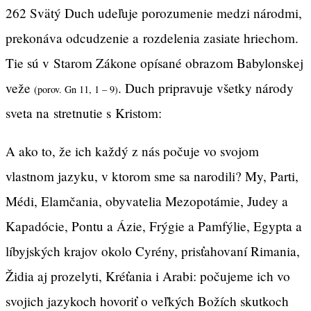
262 Svätý Duch udeľuje porozumenie medzi národmi,
prekonáva odcudzenie a rozdelenia zasiate hriechom.
Tie sú v Starom Zákone opísané obrazom Babylonskej
veže
. Duch pripravuje všetky národy
(porov. Gn 11, 1 – 9)
sveta na stretnutie s Kristom:
A ako to, že ich každý z nás počuje vo svojom
vlastnom jazyku, v ktorom sme sa narodili? My, Parti,
Médi, Elamčania, obyvatelia Mezopotámie, Judey a
Kapadócie, Pontu a Ázie, Frýgie a Pamfýlie, Egypta a
líbyjských krajov okolo Cyrény, prisťahovaní Rimania,
Židia aj prozelyti, Kréťania i Arabi: počujeme ich vo
svojich jazykoch hovoriť o veľkých Božích skutkoch