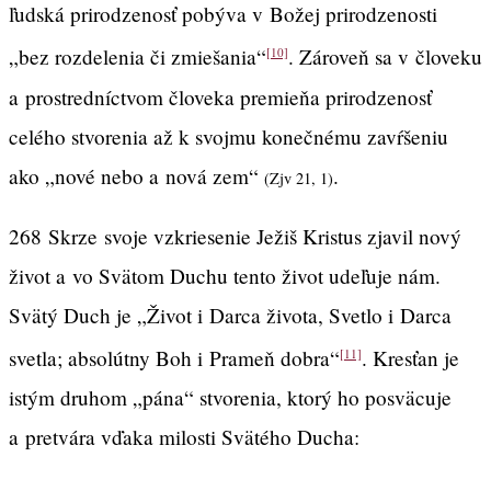
ľudská prirodzenosť pobýva v Božej prirodzenosti
„bez rozdelenia či zmiešania“
. Zároveň sa v človeku
[10]
a prostredníctvom človeka premieňa prirodzenosť
celého stvorenia až k svojmu konečnému zavŕšeniu
ako „nové nebo a nová zem“
.
(Zjv 21, 1)
268
Skrze
svoje vzkriesenie Ježiš Kristus zjavil nový
život a vo Svätom Duchu tento život udeľuje nám.
Svätý Duch je „Život i Darca života, Svetlo i Darca
svetla; absolútny Boh i Prameň dobra“
. Kresťan je
[11]
istým druhom „pána“ stvorenia, ktorý ho posväcuje
a pretvára vďaka milosti Svätého Ducha: