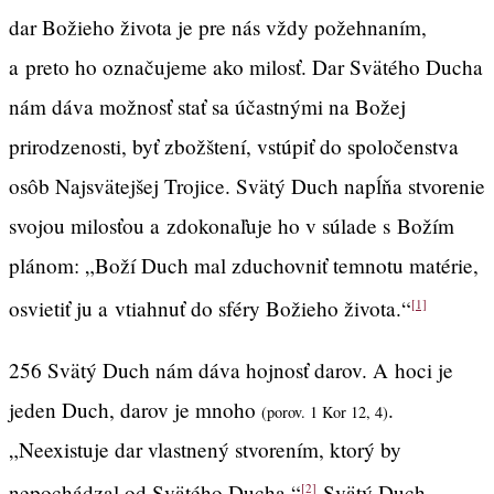
dar Božieho života je pre nás vždy požehnaním,
a preto ho označujeme ako milosť. Dar Svätého Ducha
nám dáva možnosť stať sa účastnými na Božej
prirodzenosti, byť zbožštení, vstúpiť do spoločenstva
osôb Najsvätejšej Trojice. Svätý Duch napĺňa stvorenie
svojou milosťou a zdokonaľuje ho v súlade s Božím
plánom: „Boží Duch mal zduchovniť temnotu matérie,
osvietiť ju a vtiahnuť do sféry Božieho života.“
[1]
256 Svätý Duch nám dáva hojnosť darov. A hoci je
jeden Duch, darov je mnoho
.
(porov. 1 Kor 12, 4)
„Neexistuje dar vlastnený stvorením, ktorý by
nepochádzal od Svätého Ducha.“
Svätý Duch
[2]