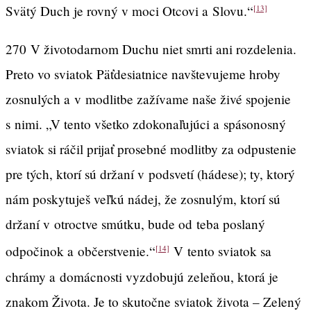
Svätý Duch je rovný v moci Otcovi a Slovu.“
[13]
270
V životodarnom Duchu niet smrti ani rozdelenia.
Preto vo sviatok Päťdesiatnice navštevujeme hroby
zosnulých a v modlitbe zažívame naše živé spojenie
s nimi. „V tento všetko zdokonaľujúci a spásonosný
sviatok si ráčil prijať prosebné modlitby za odpustenie
pre tých, ktorí sú držaní v podsvetí (hádese); ty, ktorý
nám poskytuješ veľkú nádej, že zosnulým, ktorí sú
držaní v otroctve smútku, bude od teba poslaný
odpočinok a občerstvenie.“
V tento sviatok sa
[14]
chrámy a domácnosti vyzdobujú zeleňou, ktorá je
znakom Života. Je to skutočne sviatok života – Zelený