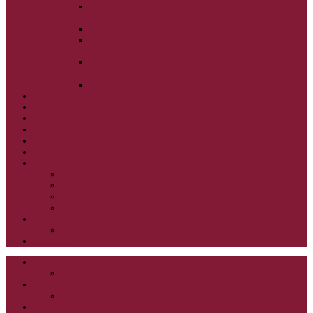
ALEXANDER SCHMEMANN: SVÄTÝ
PONDELOK, UTOROK A STREDA
ALEXANDER SCHMEMANN: SVÄTÝ ŠTVRTOK
ALEXANDER SCHMEMANN: VEĽKÝ A SVÄTÝ
PIATOK
ALEXANDER SCHMEMANN: VEĽKÁ A SVÄTÁ
SOBOTA
ALEXANDER SCHMEMANN: SVÄTÁ PASCHA
SVÄTÉ TAJOMSTVÁ
SYNAXÁR – SVÄTÍ DŇA
O AUTOROCH
PODPORTE NÁS
PRE MLADÝCH
PRÍPRAVA NA PRVÚ SPOVEĎ
PRE DETI
PRE DETI KATECHÉZY
PRE DETI NA VEĽKÝ PÔST
MILOSRDNÝ SAMARITÁN – KAT. PRE DETI
MIMORIADNE KATECHÉZY PRE DETI
HISTÓRIA VÁŠHO ČÍTANIA
PRIHLASENIE
ODKAZY
ZOZNAM VŠETKÝCH ČLÁNKOV
NÁVŠTEVNOSŤ
CIRKEVNÍ OTCOVIA
ČÍTANIE – CIRKEVNÍ OTCOVIA
GRÉCKOKATOLÍCKE KATECHIZMY