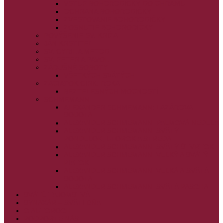
VSTUP BOHORODIČKY DO CHRÁMU
OCHRANA BOHORODIČKY
ZVESTOVANIE BOHORODIČKY
ZOSNUTIE BOHORODIČKY
POVÝŠENIE SV. KRÍŽA
JÁN KRSTITEĽ
SV. CYRIL A METOD
SV. PETER A PAVOL
ZÁDUŠNÉ SOBOTY
VŠETKÝCH SVÄTÝCH
ZAČIATOK CIRK. ROKA
BEZTELESNÝCH MOCNOSTÍ
SCHMEMANN
ALEXANDER SCHMEMANN: LAZÁROVA
SOBOTA
ALEXANDER SCHMEMANN: PALMOVÁ NEDEĽA
ALEXANDER SCHMEMANN: SVÄTÝ
PONDELOK, UTOROK A STREDA
ALEXANDER SCHMEMANN: SVÄTÝ ŠTVRTOK
ALEXANDER SCHMEMANN: VEĽKÝ A SVÄTÝ
PIATOK
ALEXANDER SCHMEMANN: VEĽKÁ A SVÄTÁ
SOBOTA
ALEXANDER SCHMEMANN: SVÄTÁ PASCHA
SVÄTÉ TAJOMSTVÁ
SYNAXÁR – SVÄTÍ DŇA
O AUTOROCH
PODPORTE NÁS