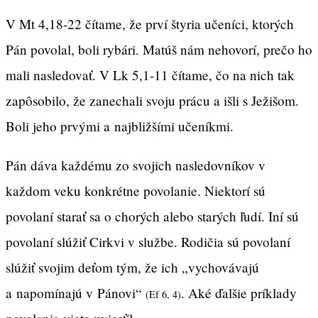
V Mt 4,18-22 čítame, že prví štyria učeníci, ktorých
Pán povolal, boli rybári. Matúš nám nehovorí, prečo ho
mali nasledovať. V Lk 5,1-11 čítame, čo na nich tak
zapôsobilo, že zanechali svoju prácu a išli s Ježišom.
Boli jeho prvými a najbližšími učeníkmi.
Pán dáva každému zo svojich nasledovníkov v
každom veku konkrétne povolanie. Niektorí sú
povolaní starať sa o chorých alebo starých ľudí. Iní sú
povolaní slúžiť Cirkvi v službe. Rodičia sú povolaní
slúžiť svojim deťom tým, že ich „vychovávajú
a napomínajú v Pánovi“
. Aké ďalšie príklady
(Ef 6, 4)