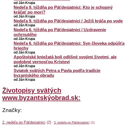
od Ján Krupa
Nedeľa 9. týždňa po Päťdesiatnici: Kto je schopný
kráčať po mori?
od Ján Krupa
Nedeľa 9. týždňa po Päťdesiatnici / Ježiš kráča po vode
od Ján Krupa
Nedeľa 6. týždňa po Päťdesiatnici / Uzdravenie
ochrnutého
od Ján Krupa
Nedeľa 6. týždňa po Päťdesiatnici: Syn človeka odpúšťa
hriechy
od Ján Krupa
Apoštolské kniežatá boli odlišné svojimi životmi, ale
podobné vernosťou Kristovi
od Ján Krupa
Sviatok svätých Petra a Pavla podľa tradície
byzantského obradu
od Ján Krupa
Životopisy svätých
www.byzantskýobrad.sk:
Značky:
2. nedeľa po Päťdesiatnici
(2)
3. nedeľa po Päťdesiatnici
(1)