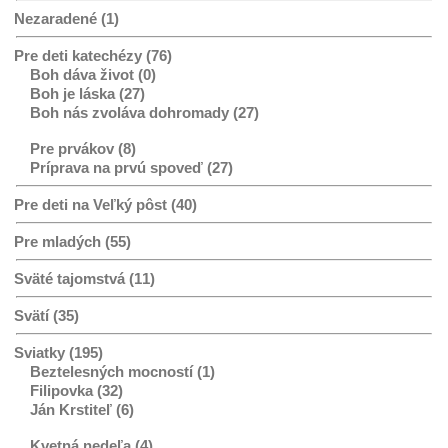
Nezaradené (1)
Pre deti katechézy (76)
Boh dáva život (0)
Boh je láska (27)
Boh nás zvoláva dohromady (27)
Pre prvákov (8)
Príprava na prvú spoveď (27)
Pre deti na Veľký pôst (40)
Pre mladých (55)
Sväté tajomstvá (11)
Svätí (35)
Sviatky (195)
Beztelesných mocností (1)
Filipovka (32)
Ján Krstiteľ (6)
Kvetná nedeľa (4)