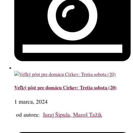
Veľký pôst pre domácu Cirkev: Tretia sobota (20)
1 marca, 2024
od autora:
Juraj Šipula, Maroš Tažik