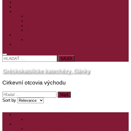
PRE MLADÝCH
PRÍPRAVA NA PRVÚ SPOVEĎ
PRE DETI
PRE DETI KATECHÉZY
PRE DETI NA VEĽKÝ PÔST
MILOSRDNÝ SAMARITÁN – KAT. PRE DETI
MIMORIADNE KATECHÉZY PRE DETI
HISTÓRIA VÁŠHO ČÍTANIA
PRIHLASENIE
ODKAZY
HĽADAŤ:
Gréckokatolícke katechézy, články
Cirkevní otcovia východu
Hľadať:
Sort by
ZOZNAM VŠETKÝCH ČLÁNKOV
NÁVŠTEVNOSŤ
CIRKEVNÍ OTCOVIA
ČÍTANIE – CIRKEVNÍ OTCOVIA