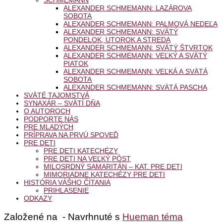
ALEXANDER SCHMEMANN: LAZÁROVA
SOBOTA
ALEXANDER SCHMEMANN: PALMOVÁ NEDEĽA
ALEXANDER SCHMEMANN: SVÄTÝ
PONDELOK, UTOROK A STREDA
ALEXANDER SCHMEMANN: SVÄTÝ ŠTVRTOK
ALEXANDER SCHMEMANN: VEĽKÝ A SVÄTÝ
PIATOK
ALEXANDER SCHMEMANN: VEĽKÁ A SVÄTÁ
SOBOTA
ALEXANDER SCHMEMANN: SVÄTÁ PASCHA
SVÄTÉ TAJOMSTVÁ
SYNAXÁR – SVÄTÍ DŇA
O AUTOROCH
PODPORTE NÁS
PRE MLADÝCH
PRÍPRAVA NA PRVÚ SPOVEĎ
PRE DETI
PRE DETI KATECHÉZY
PRE DETI NA VEĽKÝ PÔST
MILOSRDNÝ SAMARITÁN – KAT. PRE DETI
MIMORIADNE KATECHÉZY PRE DETI
HISTÓRIA VÁŠHO ČÍTANIA
PRIHLASENIE
ODKAZY
Založené na
- Navrhnuté s
Hueman téma