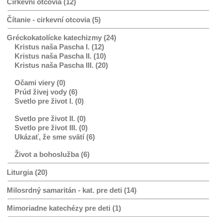
Cirkevní otcovia (12)
Čítanie - cirkevní otcovia (5)
Gréckokatolícke katechizmy (24)
Kristus naša Pascha I. (12)
Kristus naša Pascha II. (10)
Kristus naša Pascha III. (20)
Očami viery (0)
Prúd živej vody (6)
Svetlo pre život I. (0)
Svetlo pre život II. (0)
Svetlo pre život III. (0)
Ukázať, že sme svätí (6)
Život a bohoslužba (6)
Liturgia (20)
Milosrdný samaritán - kat. pre deti (14)
Mimoriadne katechézy pre deti (1)