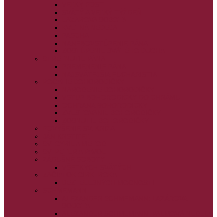
VEĽKÝ PÔST
SVÄTÝ A VEĽKÝ TÝŽDEŇ
LAZÁROVA SOBOTA
KVETNÁ NEDEĽA
PASCHA
NANEBOVSTÚPENIE PÁNA
ZOSTÚPENIE SVÄTÉHO DUCHA
STRETNUTIE PÁNA
PREMENENIE PÁNA
NAJSVÄTEJŠIA EUCHARISTIA
POČATIE BOHORODIČKY
NARODENIE BOHORODIČKY
VSTUP BOHORODIČKY DO CHRÁMU
OCHRANA BOHORODIČKY
ZVESTOVANIE BOHORODIČKY
ZOSNUTIE BOHORODIČKY
POVÝŠENIE SV. KRÍŽA
JÁN KRSTITEĽ
SV. CYRIL A METOD
SV. PETER A PAVOL
ZÁDUŠNÉ SOBOTY
VŠETKÝCH SVÄTÝCH
ZAČIATOK CIRK. ROKA
BEZTELESNÝCH MOCNOSTÍ
SCHMEMANN
ALEXANDER SCHMEMANN: LAZÁROVA
SOBOTA
ALEXANDER SCHMEMANN: PALMOVÁ NEDEĽA