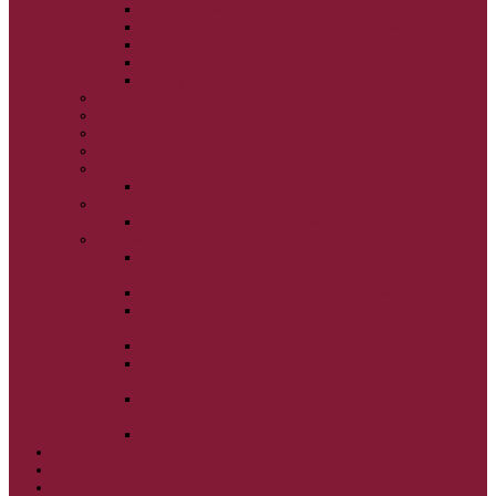
NARODENIE BOHORODIČKY
VSTUP BOHORODIČKY DO CHRÁMU
OCHRANA BOHORODIČKY
ZVESTOVANIE BOHORODIČKY
ZOSNUTIE BOHORODIČKY
POVÝŠENIE SV. KRÍŽA
JÁN KRSTITEĽ
SV. CYRIL A METOD
SV. PETER A PAVOL
ZÁDUŠNÉ SOBOTY
VŠETKÝCH SVÄTÝCH
ZAČIATOK CIRK. ROKA
BEZTELESNÝCH MOCNOSTÍ
SCHMEMANN
ALEXANDER SCHMEMANN: LAZÁROVA
SOBOTA
ALEXANDER SCHMEMANN: PALMOVÁ NEDEĽA
ALEXANDER SCHMEMANN: SVÄTÝ
PONDELOK, UTOROK A STREDA
ALEXANDER SCHMEMANN: SVÄTÝ ŠTVRTOK
ALEXANDER SCHMEMANN: VEĽKÝ A SVÄTÝ
PIATOK
ALEXANDER SCHMEMANN: VEĽKÁ A SVÄTÁ
SOBOTA
ALEXANDER SCHMEMANN: SVÄTÁ PASCHA
SVÄTÉ TAJOMSTVÁ
SYNAXÁR – SVÄTÍ DŇA
O AUTOROCH