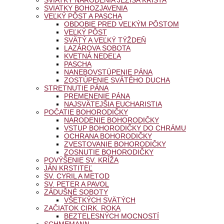
SVIATKY BOHOZJAVENIA
VEĽKÝ PÔST A PASCHA
OBDOBIE PRED VEĽKÝM PÔSTOM
VEĽKÝ PÔST
SVÄTÝ A VEĽKÝ TÝŽDEŇ
LAZÁROVA SOBOTA
KVETNÁ NEDEĽA
PASCHA
NANEBOVSTÚPENIE PÁNA
ZOSTÚPENIE SVÄTÉHO DUCHA
STRETNUTIE PÁNA
PREMENENIE PÁNA
NAJSVÄTEJŠIA EUCHARISTIA
POČATIE BOHORODIČKY
NARODENIE BOHORODIČKY
VSTUP BOHORODIČKY DO CHRÁMU
OCHRANA BOHORODIČKY
ZVESTOVANIE BOHORODIČKY
ZOSNUTIE BOHORODIČKY
POVÝŠENIE SV. KRÍŽA
JÁN KRSTITEĽ
SV. CYRIL A METOD
SV. PETER A PAVOL
ZÁDUŠNÉ SOBOTY
VŠETKÝCH SVÄTÝCH
ZAČIATOK CIRK. ROKA
BEZTELESNÝCH MOCNOSTÍ
SCHMEMANN