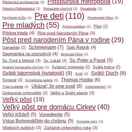
Pittsburská metropólia
(19)
Pittsburská archieparchia
(1)
Polovica Päťdesiatnice
(1)
Pomazanie chorých
(1)
Posadnutie
(1)
Pre deti
(110)
Povýšenie Kríža
(1)
Premenenie Pána
(1)
Pre mladých
(55)
Pôst
(2)
Protoevanjelium
(1)
Pôstna trioda
(4)
Pôst pred Narodením Pána
(3)
Pôst pred narodením Pána v rodine
(29)
Schmemann
(7)
Spis Rebrík
(4)
Samaritán
(2)
Spomienka na zosnulých
(4)
Stretnutie Pána
(1)
Sv. Peter a Pavol
(5)
Sv. Cyril a Metod
(3)
Sv. Lukáš
(2)
Sviatosť zmierenia
(2)
Svätá trojica
(2)
Sviatosť pomazania chorých
(1)
Sväté tajomstvá (sviatosti)
(9)
Svätý Duch
(9)
Svätí
(1)
Thomas Hopko
(6)
Synaxár
(2)
Syropôstna nedeľa
(1)
Ukázať; že sme svatí
(6)
Traja svätitelia
(1)
Ustarostenosť
(1)
Veľký a Svätý piatok
(3)
Uzdravenie ochrnutého
(2)
Veľký pôst
(19)
Veľký pôst pre domácu Cirkev
(40)
Veľký týždeň
(5)
Vovedenije
(5)
Vstup Bohorodičkty do chrámu
(5)
Vyznanie viery
(1)
Všetkých svätých
(3)
Začiatok cirkevného roka
(3)