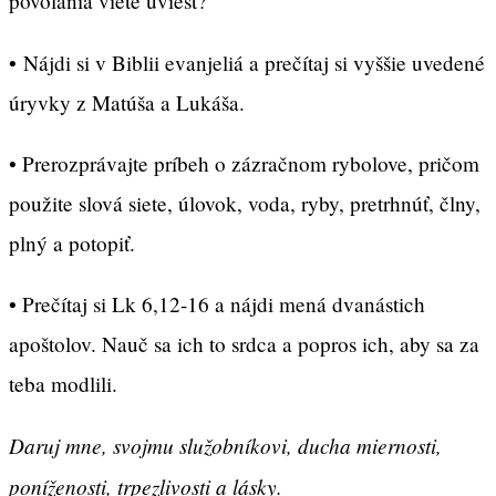
povolania viete uviesť?
• Nájdi si v Biblii evanjeliá a prečítaj si vyššie uvedené
úryvky z Matúša a Lukáša.
• Prerozprávajte príbeh o zázračnom rybolove, pričom
použite slová siete, úlovok, voda, ryby, pretrhnúť, člny,
plný a potopiť.
• Prečítaj si Lk 6,12-16 a nájdi mená dvanástich
apoštolov. Nauč sa ich to srdca a popros ich, aby sa za
teba modlili.
Daruj mne, svojmu služobníkovi, ducha miernosti,
poníženosti, trpezlivosti a lásky.