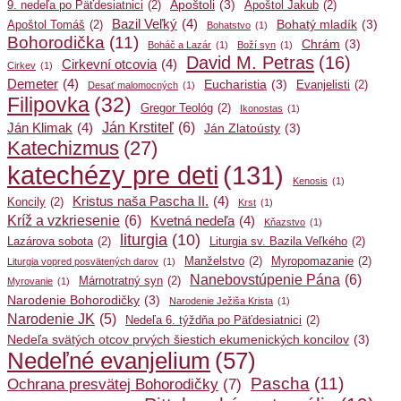
Apoštoli
(3)
9. nedeľa po Päťdesiatnici
(2)
Apoštol Jakub
(2)
Bazil Veľký
(4)
Bohatý mladík
(3)
Apoštol Tomáš
(2)
Bohatstvo
(1)
Bohorodička
(11)
Chrám
(3)
Boháč a Lazár
(1)
Boží syn
(1)
David M. Petras
(16)
Cirkevní otcovia
(4)
Cirkev
(1)
Demeter
(4)
Eucharistia
(3)
Evanjelisti
(2)
Desať malomocných
(1)
Filipovka
(32)
Gregor Teológ
(2)
Ikonostas
(1)
Ján Krstiteľ
(6)
Ján Klimak
(4)
Ján Zlatoústy
(3)
Katechizmus
(27)
katechézy pre deti
(131)
Kenosis
(1)
Kristus naša Pascha II.
(4)
Koncily
(2)
Krst
(1)
Kríž a vzkriesenie
(6)
Kvetná nedeľa
(4)
Kňazstvo
(1)
liturgia
(10)
Lazárova sobota
(2)
Liturgia sv. Bazila Veľkého
(2)
Manželstvo
(2)
Myropomazanie
(2)
Liturgia vopred posvätených darov
(1)
Nanebovstúpenie Pána
(6)
Márnotratný syn
(2)
Myrovanie
(1)
Narodenie Bohorodičky
(3)
Narodenie Ježiša Krista
(1)
Narodenie JK
(5)
Nedeľa 6. týždňa po Päťdesiatnici
(2)
Nedeľa svätých otcov prvých šiestich ekumenických koncilov
(3)
Nedeľné evanjelium
(57)
Pascha
(11)
Ochrana presvätej Bohorodičky
(7)