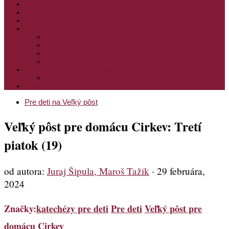
PODPORTE NÁS
PRE MLADÝCH
PRÍPRAVA NA PRVÚ SPOVEĎ
PRE DETI
PRE DETI KATECHÉZY
PRE DETI NA VEĽKÝ PÔST
MILOSRDNÝ SAMARITÁN – KAT. PRE DETI
MIMORIADNE KATECHÉZY PRE DETI
HISTÓRIA VÁŠHO ČÍTANIA
PRIHLASENIE
ODKAZY
Pre deti na Veľký pôst
Veľký pôst pre domácu Cirkev: Tretí
piatok (19)
od autora:
Juraj Šipula, Maroš Tažik
·
29 februára,
2024
Značky:
katechézy pre deti
Pre deti
Veľký pôst pre
domácu Cirkev