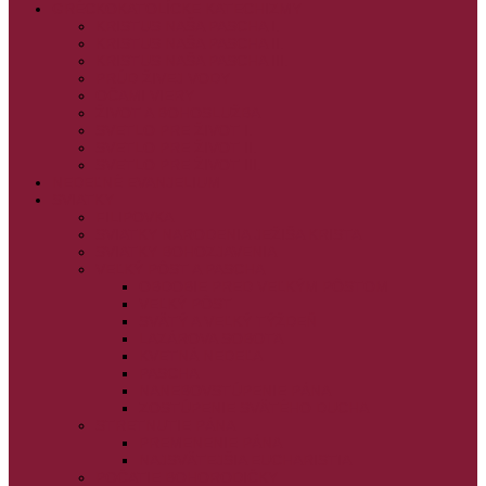
GRÉCKOKATOLÍCKE KATECHIZMY
KRISTUS NAŠA PASCHA I.
KRISTUS NAŠA PASCHA II.
KRISTUS NAŠA PASCHA III.
PRÚD ŽIVEJ VODY
OČAMI VIERY
ŽIVOT A BOHOSLUŽBA
SVETLO PRE ŽIVOT I.
SVETLO PRE ŽIVOT II.
SVETLO PRE ŽIVOT III.
NEDEĽNÉ EVANJELIUM
SVIATKY
FILIPOVKA
SVIATKY NARODENIA JEŽIŠA KRISTA
SVIATKY BOHOZJAVENIA
VEĽKÝ PÔST A PASCHA
OBDOBIE PRED VEĽKÝM PÔSTOM
VEĽKÝ PÔST
SVÄTÝ A VEĽKÝ TÝŽDEŇ
LAZÁROVA SOBOTA
KVETNÁ NEDEĽA
PASCHA
NANEBOVSTÚPENIE PÁNA
ZOSTÚPENIE SVÄTÉHO DUCHA
STRETNUTIE PÁNA
PREMENENIE PÁNA
NAJSVÄTEJŠIA EUCHARISTIA
POČATIE BOHORODIČKY