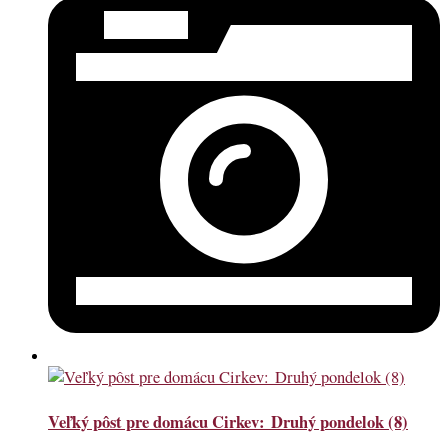
Veľký pôst pre domácu Cirkev: Druhý pondelok (8)