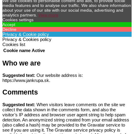
We use cookies to personalise content and ads, to provide social
media features and to analyse our traffic. We also share information
about your use of our site with our social media, advertising and
analytics partners.
View more
Cookies settings
Accept
Decline
Privacy & Cookie policy
Privacy & Cookies policy
Cookies list
Cookie name
Active
Who we are
Suggested text:
Our website address is:
https://www.jankrupa.sk.
Comments
Suggested text:
When visitors leave comments on the site we
collect the data shown in the comments form, and also the
visitor’s IP address and browser user agent string to help spam
detection.
An anonymized string created from your email address
(also called a hash) may be provided to the Gravatar service to
see if you are using it. The Gravatar service privacy policy is