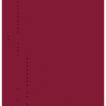
KRISTUS NAŠA PASCHA I.
KRISTUS NAŠA PASCHA II.
KRISTUS NAŠA PASCHA III.
PRÚD ŽIVEJ VODY
OČAMI VIERY
ŽIVOT A BOHOSLUŽBA
SVETLO PRE ŽIVOT I.
SVETLO PRE ŽIVOT II.
SVETLO PRE ŽIVOT III.
NEDEĽNÉ EVANJELIUM
SVIATKY
FILIPOVKA
SVIATKY NARODENIA JEŽIŠA KRISTA
SVIATKY BOHOZJAVENIA
VEĽKÝ PÔST A PASCHA
OBDOBIE PRED VEĽKÝM PÔSTOM
VEĽKÝ PÔST
SVÄTÝ A VEĽKÝ TÝŽDEŇ
LAZÁROVA SOBOTA
KVETNÁ NEDEĽA
PASCHA
NANEBOVSTÚPENIE PÁNA
ZOSTÚPENIE SVÄTÉHO DUCHA
STRETNUTIE PÁNA
PREMENENIE PÁNA
NAJSVÄTEJŠIA EUCHARISTIA
POČATIE BOHORODIČKY
NARODENIE BOHORODIČKY