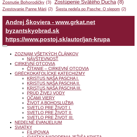
Zostúpenie Svätého Ducha
(8)
Zosnutie Bohorodičky
(3)
Zvestovanie Panne Márii
(2)
Šiesta nedeľa po Pasche: O slepom
(2)
Andrej Škoviera - www.grkat.net
byzantskyobrad.sk
https://www.postoj.sk/autor/jan-krupa
ZOZNAM VŠETKÝCH ČLÁNKOV
NÁVŠTEVNOSŤ
CIRKEVNÍ OTCOVIA
ČÍTANIE – CIRKEVNÍ OTCOVIA
GRÉCKOKATOLÍCKE KATECHIZMY
KRISTUS NAŠA PASCHA I.
KRISTUS NAŠA PASCHA II.
KRISTUS NAŠA PASCHA III.
PRÚD ŽIVEJ VODY
OČAMI VIERY
ŽIVOT A BOHOSLUŽBA
SVETLO PRE ŽIVOT I.
SVETLO PRE ŽIVOT II.
SVETLO PRE ŽIVOT III.
NEDEĽNÉ EVANJELIUM
SVIATKY
FILIPOVKA
SVIATKY NARODENIA JEŽIŠA KRISTA