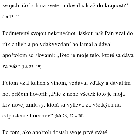
svojich, čo boli na svete, miloval ich až do krajnosti“
.
(Jn 13, 1)
Podnietený svojou nekonečnou láskou náš Pán vzal do
rúk chlieb a po vďakyvzdaní ho lámal a dával
apoštolom so slovami: „Toto je moje telo, ktoré sa dáva
za vás“
(Lk 22, 19)
Potom vzal kalich s vínom, vzdával vďaky a dával im
ho, pričom hovoril: „Pite z neho všetci: toto je moja
krv novej zmluvy, ktorá sa vylieva za všetkých na
odpustenie hriechov“
.
(Mt 26, 27 – 28)
Po tom, ako apoštoli dostali svoje prvé sväté