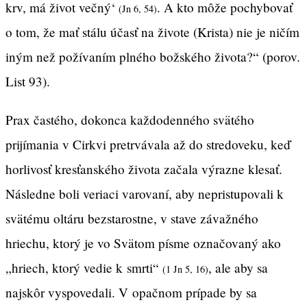
krv, má život večný‘
. A kto môže pochybovať
(Jn 6, 54)
o tom, že mať stálu účasť na živote (Krista) nie je ničím
iným než požívaním plného božského života?“ (porov.
List 93).
Prax častého, dokonca každodenného svätého
prijímania v Cirkvi pretrvávala až do stredoveku, keď
horlivosť kresťanského života začala výrazne klesať.
Následne boli veriaci varovaní, aby nepristupovali k
svätému oltáru bezstarostne, v stave závažného
hriechu, ktorý je vo Svätom písme označovaný ako
„hriech, ktorý vedie k smrti“
, ale aby sa
(1 Jn 5, 16)
najskôr vyspovedali. V opačnom prípade by sa