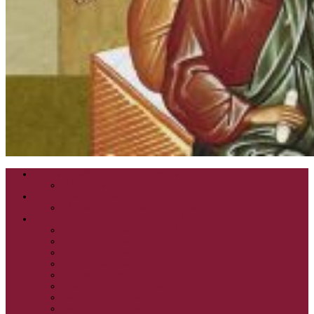
ZOZNAM VŠETKÝCH ČLÁNKOV
NÁVŠTEVNOSŤ
CIRKEVNÍ OTCOVIA
ČÍTANIE – CIRKEVNÍ OTCOVIA
GRÉCKOKATOLÍCKE KATECHIZMY
KRISTUS NAŠA PASCHA I.
KRISTUS NAŠA PASCHA II.
KRISTUS NAŠA PASCHA III.
PRÚD ŽIVEJ VODY
OČAMI VIERY
ŽIVOT A BOHOSLUŽBA
SVETLO PRE ŽIVOT I.
SVETLO PRE ŽIVOT II.