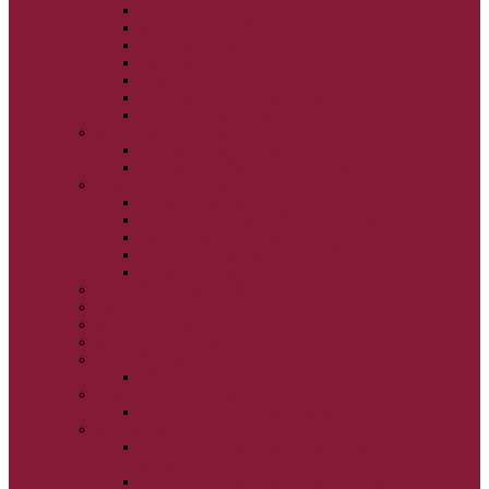
VEĽKÝ PÔST
SVÄTÝ A VEĽKÝ TÝŽDEŇ
LAZÁROVA SOBOTA
KVETNÁ NEDEĽA
PASCHA
NANEBOVSTÚPENIE PÁNA
ZOSTÚPENIE SVÄTÉHO DUCHA
STRETNUTIE PÁNA
PREMENENIE PÁNA
NAJSVÄTEJŠIA EUCHARISTIA
POČATIE BOHORODIČKY
NARODENIE BOHORODIČKY
VSTUP BOHORODIČKY DO CHRÁMU
OCHRANA BOHORODIČKY
ZVESTOVANIE BOHORODIČKY
ZOSNUTIE BOHORODIČKY
POVÝŠENIE SV. KRÍŽA
JÁN KRSTITEĽ
SV. CYRIL A METOD
SV. PETER A PAVOL
ZÁDUŠNÉ SOBOTY
VŠETKÝCH SVÄTÝCH
ZAČIATOK CIRK. ROKA
BEZTELESNÝCH MOCNOSTÍ
SCHMEMANN
ALEXANDER SCHMEMANN: LAZÁROVA
SOBOTA
ALEXANDER SCHMEMANN: PALMOVÁ NEDEĽA