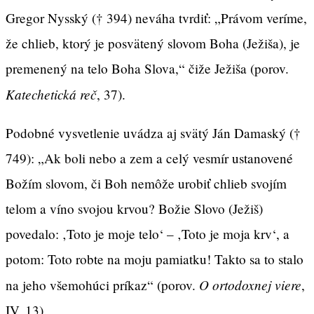
Gregor Nysský († 394) neváha tvrdiť: „Právom veríme,
že chlieb, ktorý je posvätený slovom Boha (Ježiša), je
premenený na telo Boha Slova,“ čiže Ježiša (porov.
Katechetická reč
, 37).
Podobné vysvetlenie uvádza aj svätý Ján Damaský (†
749): „Ak boli nebo a zem a celý vesmír ustanovené
Božím slovom, či Boh nemôže urobiť chlieb svojím
telom a víno svojou krvou? Božie Slovo (Ježiš)
povedalo: ‚Toto je moje telo‘ – ‚Toto je moja krv‘, a
potom: Toto robte na moju pamiatku! Takto sa to stalo
O ortodoxnej viere
na jeho všemohúci príkaz“ (porov.
,
IV, 13).