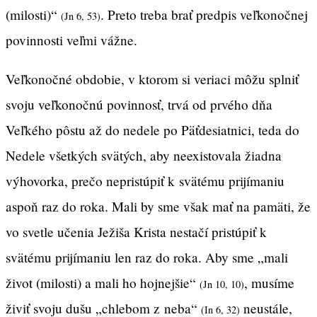
(milosti)“
. Preto treba brať predpis veľkonočnej
(Jn 6, 53)
povinnosti veľmi vážne.
Veľkonočné obdobie, v ktorom si veriaci môžu splniť
svoju veľkonočnú povinnosť, trvá od prvého dňa
Veľkého pôstu až do nedele po Päťdesiatnici, teda do
Nedele všetkých svätých, aby neexistovala žiadna
výhovorka, prečo nepristúpiť k svätému prijímaniu
aspoň raz do roka. Mali by sme však mať na pamäti, že
vo svetle učenia Ježiša Krista nestačí pristúpiť k
svätému prijímaniu len raz do roka. Aby sme „mali
život (milosti) a mali ho hojnejšie“
, musíme
(Jn 10, 10)
živiť svoju dušu „chlebom z neba“
neustále,
(In 6, 32)