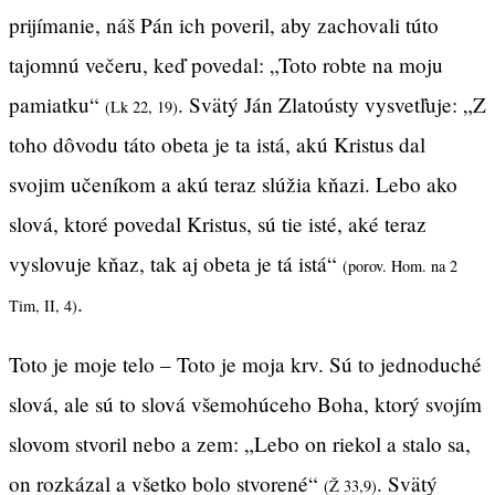
prijímanie, náš Pán ich poveril, aby zachovali túto
tajomnú večeru, keď povedal: „Toto robte na moju
pamiatku“
. Svätý Ján Zlatoústy vysvetľuje: „Z
(Lk 22, 19)
toho dôvodu táto obeta je ta istá, akú Kristus dal
svojim učeníkom a akú teraz slúžia kňazi. Lebo ako
slová, ktoré povedal Kristus, sú tie isté, aké teraz
vyslovuje kňaz, tak aj obeta je tá istá“
(porov. Hom. na 2
.
Tim, II, 4)
Toto je moje telo – Toto je moja krv. Sú to jednoduché
slová, ale sú to slová všemohúceho Boha, ktorý svojím
slovom stvoril nebo a zem: „Lebo on riekol a stalo sa,
on rozkázal a všetko bolo stvorené“
. Svätý
(Ž 33,9)