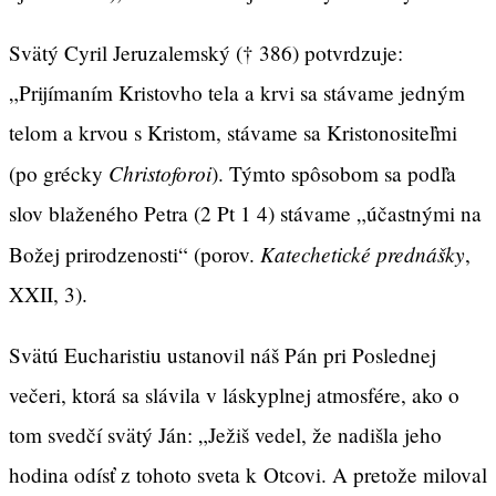
Svätý Cyril Jeruzalemský († 386) potvrdzuje:
„Prijímaním Kristovho tela a krvi sa stávame jedným
telom a krvou s Kristom, stávame sa Kristonositeľmi
Christoforoi
(po grécky
). Týmto spôsobom sa podľa
slov blaženého Petra (2 Pt 1 4) stávame „účastnými na
Katechetické prednášky
Božej prirodzenosti“ (porov.
,
XXII, 3).
Svätú Eucharistiu ustanovil náš Pán pri Poslednej
večeri, ktorá sa slávila v láskyplnej atmosfére, ako o
tom svedčí svätý Ján: „Ježiš vedel, že nadišla jeho
hodina odísť z tohoto sveta k Otcovi. A pretože miloval