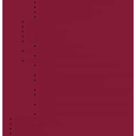
VSTUP BOHORODIČKY DO CHRÁMU
OCHRANA BOHORODIČKY
ZVESTOVANIE BOHORODIČKY
ZOSNUTIE BOHORODIČKY
POVÝŠENIE SV. KRÍŽA
JÁN KRSTITEĽ
SV. CYRIL A METOD
SV. PETER A PAVOL
ZÁDUŠNÉ SOBOTY
VŠETKÝCH SVÄTÝCH
ZAČIATOK CIRK. ROKA
BEZTELESNÝCH MOCNOSTÍ
SCHMEMANN
ALEXANDER SCHMEMANN: LAZÁROVA
SOBOTA
ALEXANDER SCHMEMANN: PALMOVÁ NEDEĽA
ALEXANDER SCHMEMANN: SVÄTÝ
PONDELOK, UTOROK A STREDA
ALEXANDER SCHMEMANN: SVÄTÝ ŠTVRTOK
ALEXANDER SCHMEMANN: VEĽKÝ A SVÄTÝ
PIATOK
ALEXANDER SCHMEMANN: VEĽKÁ A SVÄTÁ
SOBOTA
ALEXANDER SCHMEMANN: SVÄTÁ PASCHA
SVÄTÉ TAJOMSTVÁ
SYNAXÁR – SVÄTÍ DŇA
O AUTOROCH
PODPORTE NÁS