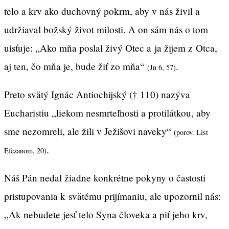
telo a krv ako duchovný pokrm, aby v nás živil a
udržiaval božský život milosti. A on sám nás o tom
uisťuje: „Ako mňa poslal živý Otec a ja žijem z Otca,
aj ten, čo mňa je, bude žiť zo mňa“
.
(Jn 6, 57)
Preto svätý Ignác Antiochijský († 110) nazýva
Eucharistiu „liekom nesmrteľnosti a protilátkou, aby
sme nezomreli, ale žili v Ježišovi naveky“
(porov. List
.
Efezanom, 20)
Náš Pán nedal žiadne konkrétne pokyny o častosti
pristupovania k svätému prijímaniu, ale upozornil nás:
„Ak nebudete jesť telo Syna človeka a piť jeho krv,