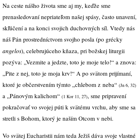
Na ceste nášho života sme aj my, keďže sme
prenasledovaní nepriateľom našej spásy, často unavení,
skľúčení a na konci svojich duchovných síl. Vtedy nás
náš Pán prostredníctvom svojho posla (po grécky
angelos
), celebrujúceho kňaza, pri božskej liturgii
pozýva: „Vezmite a jedzte, toto je moje telo!“ a znova:
„Pite z nej, toto je moja krv!“ A po svätom prijímaní,
ktoré je občerstvením týmto „chlebom z neba“
(Jn 6, 32)
a „Pánovým kalichom“
, sme pripravení
(1 Kor 11, 27)
pokračovať vo svojej púti k svätému vrchu, aby sme sa
stretli s Bohom, ktorý je naším Otcom v nebi.
Vo svätej Eucharistii nám teda Ježiš dáva svoje vlastné