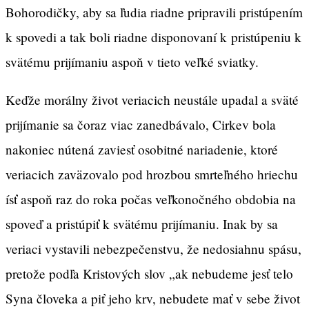
Bohorodičky, aby sa ľudia riadne pripravili pristúpením
k spovedi a tak boli riadne disponovaní k pristúpeniu k
svätému prijímaniu aspoň v tieto veľké sviatky.
Keďže morálny život veriacich neustále upadal a sväté
prijímanie sa čoraz viac zanedbávalo, Cirkev bola
nakoniec nútená zaviesť osobitné nariadenie, ktoré
veriacich zaväzovalo pod hrozbou smrteľného hriechu
ísť aspoň raz do roka počas veľkonočného obdobia na
spoveď a pristúpiť k svätému prijímaniu. Inak by sa
veriaci vystavili nebezpečenstvu, že nedosiahnu spásu,
pretože podľa Kristových slov „ak nebudeme jesť telo
Syna človeka a piť jeho krv, nebudete mať v sebe život