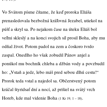
Vo Svätom písme čítame, že keď proroka Eliáša
prenasledovala bezbožná kráľovná Jezabel, utiekol na
púšť a skryl sa. Po nejakom čase na úteku Eliáš bol
veľmi skleslý a na konci svojich síl prosil Boha, aby mu
odňal život. Potom padol na zem a čoskoro tvrdo
zaspal. Onedlho ho však zobudil Pánov anjel a
ponúkol mu bochník chleba a džbán vody a povzbudil
ho: „Vstaň a jedz, lebo máš pred sebou dlhú cestu!“
Prorok teda vstal a najedol sa. Občerstvený potom
kráčal štyridsať dní a nocí, až prišiel na svätý vrch
Horeb, kde mal videnie Boha
.
(1 Kr 19, 1 – 18)