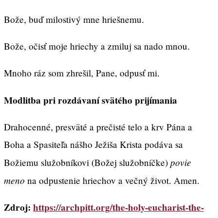
Bože, buď milostivý mne hriešnemu.
Bože, očisť moje hriechy a zmiluj sa nado mnou.
Mnoho ráz som zhrešil, Pane, odpusť mi.
Modlitba pri rozdávaní svätého prijímania
Drahocenné, presväté a prečisté telo a krv Pána a
Boha a Spasiteľa nášho Ježiša Krista podáva sa
povie
Božiemu služobníkovi (Božej služobníčke)
meno
na odpustenie hriechov a večný život. Amen.
Zdroj:
https://archpitt.org/the-holy-eucharist-the-