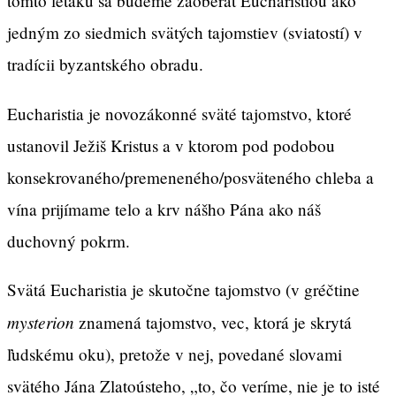
tomto letáku sa budeme zaoberať Eucharistiou ako
jedným zo siedmich svätých tajomstiev (sviatostí) v
tradícii byzantského obradu.
Eucharistia je novozákonné sväté tajomstvo, ktoré
ustanovil Ježiš Kristus a v ktorom pod podobou
konsekrovaného/premeneného/posväteného chleba a
vína prijímame telo a krv nášho Pána ako náš
duchovný pokrm.
Svätá Eucharistia je skutočne tajomstvo (v gréčtine
mysterion
znamená tajomstvo, vec, ktorá je skrytá
ľudskému oku), pretože v nej, povedané slovami
svätého Jána Zlatoústeho, „to, čo veríme, nie je to isté