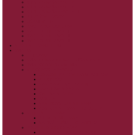
KRISTUS NAŠA PASCHA I.
KRISTUS NAŠA PASCHA II.
KRISTUS NAŠA PASCHA III.
PRÚD ŽIVEJ VODY
OČAMI VIERY
ŽIVOT A BOHOSLUŽBA
SVETLO PRE ŽIVOT I.
SVETLO PRE ŽIVOT II.
SVETLO PRE ŽIVOT III.
NEDEĽNÉ EVANJELIUM
SVIATKY
FILIPOVKA
SVIATKY NARODENIA JEŽIŠA KRISTA
SVIATKY BOHOZJAVENIA
VEĽKÝ PÔST A PASCHA
OBDOBIE PRED VEĽKÝM PÔSTOM
VEĽKÝ PÔST
SVÄTÝ A VEĽKÝ TÝŽDEŇ
LAZÁROVA SOBOTA
KVETNÁ NEDEĽA
PASCHA
NANEBOVSTÚPENIE PÁNA
ZOSTÚPENIE SVÄTÉHO DUCHA
STRETNUTIE PÁNA
PREMENENIE PÁNA
NAJSVÄTEJŠIA EUCHARISTIA
POČATIE BOHORODIČKY
NARODENIE BOHORODIČKY