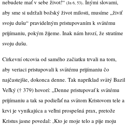
nebudete mať v sebe život!“
. Inými slovami,
(Jn 6, 53)
aby sme si udržali božský život milosti, musíme „živiť
svoju dušu“ pravidelným pristupovaním k svätému
prijímaniu, pokým žijeme. Inak nám hrozí, že stratíme
svoju dušu.
Cirkevní otcovia od samého začiatku trvali na tom,
aby veriaci pristupovali k svätému prijímaniu čo
najčastejšie, dokonca denne. Tak napríklad svätý Bazil
Veľký († 379) hovorí: „Denne pristupovať k svätému
prijímaniu a tak sa podieľať na svätom Kristovom tele a
krvi je vynikajúca a veľmi prospešná prax, pretože
Kristus jasne povedal: ‚Kto je moje telo a pije moju