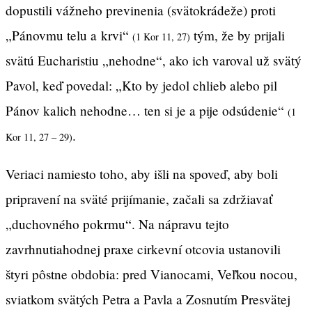
dopustili vážneho previnenia (svätokrádeže) proti
„Pánovmu telu a krvi“
tým, že by prijali
(1 Kor 11, 27)
svätú Eucharistiu „nehodne“, ako ich varoval už svätý
Pavol, keď povedal: „Kto by jedol chlieb alebo pil
Pánov kalich nehodne… ten si je a pije odsúdenie“
(1
.
Kor 11, 27 – 29)
Veriaci namiesto toho, aby išli na spoveď, aby boli
pripravení na sväté prijímanie, začali sa zdržiavať
„duchovného pokrmu“. Na nápravu tejto
zavrhnutiahodnej praxe cirkevní otcovia ustanovili
štyri pôstne obdobia: pred Vianocami, Veľkou nocou,
sviatkom svätých Petra a Pavla a Zosnutím Presvätej