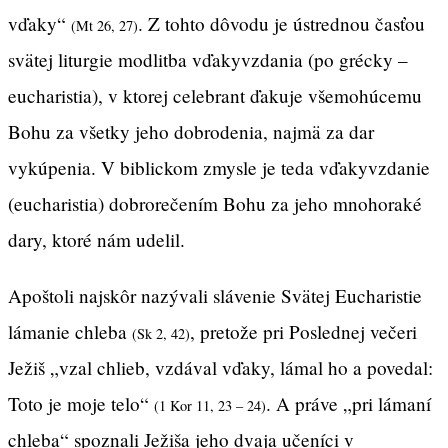
vďaky“
. Z tohto dôvodu je ústrednou časťou
(Mt 26, 27)
svätej liturgie modlitba vďakyvzdania (po grécky –
eucharistia), v ktorej celebrant ďakuje všemohúcemu
Bohu za všetky jeho dobrodenia, najmä za dar
vykúpenia. V biblickom zmysle je teda vďakyvzdanie
(eucharistia) dobrorečením Bohu za jeho mnohoraké
dary, ktoré nám udelil.
Apoštoli najskôr nazývali slávenie Svätej Eucharistie
lámanie chleba
, pretože pri Poslednej večeri
(Sk 2, 42)
Ježiš „vzal chlieb, vzdával vďaky, lámal ho a povedal:
Toto je moje telo“
. A práve „pri lámaní
(1 Kor 11, 23 – 24)
chleba“ spoznali Ježiša jeho dvaja učeníci v