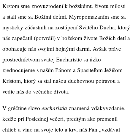
Krstom sme znovuzrodení k božskému životu milosti
a stali sme sa Božími deťmi. Myropomazaním sme sa
mysticky zúčastnili na zostúpení Svätého Ducha, ktorý
nás zapečatil (potvrdil) v božskom živote Božích detí a
obohacuje nás svojimi hojnými darmi. Avšak práve
prostredníctvom svätej Eucharistie sa úzko
zjednocujeme s naším Pánom a Spasiteľom Ježišom
Kristom, ktorý sa stal našou duchovnou potravou a
vedie nás do večného života.
eucharistia
V gréčtine slovo
znamená vďakyvzdanie,
keďže pri Poslednej večeri, predtým ako premenil
chlieb a víno na svoje telo a krv, náš Pán „vzdával