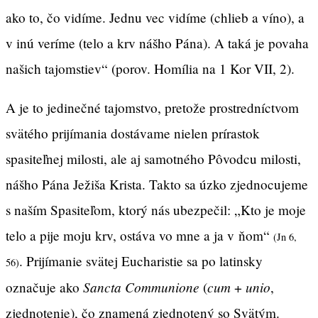
ako to, čo vidíme. Jednu vec vidíme (chlieb a víno), a
v inú veríme (telo a krv nášho Pána). A taká je povaha
našich tajomstiev“ (porov. Homília na 1 Kor VII, 2).
A je to jedinečné tajomstvo, pretože prostredníctvom
svätého prijímania dostávame nielen prírastok
spasiteľnej milosti, ale aj samotného Pôvodcu milosti,
nášho Pána Ježiša Krista. Takto sa úzko zjednocujeme
s naším Spasiteľom, ktorý nás ubezpečil: „Kto je moje
telo a pije moju krv, ostáva vo mne a ja v ňom“
(Jn 6,
. Prijímanie svätej Eucharistie sa po latinsky
56)
Sancta Communione
cum
unio
označuje ako
(
+
,
zjednotenie), čo znamená zjednotený so Svätým.