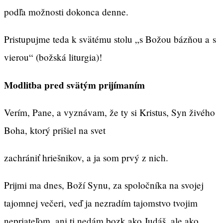
podľa možnosti dokonca denne.
Pristupujme teda k svätému stolu „s Božou bázňou a s
vierou“ (božská liturgia)!
Modlitba pred svätým prijímaním
Verím, Pane, a vyznávam, že ty si Kristus, Syn živého
Boha, ktorý prišiel na svet
zachrániť hriešnikov, a ja som prvý z nich.
Prijmi ma dnes, Boží Synu, za spoločníka na svojej
tajomnej večeri, veď ja nezradím tajomstvo tvojim
nepriateľom, ani ti nedám bozk ako Judáš, ale ako