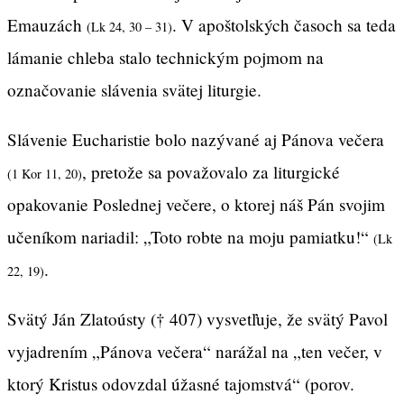
Emauzách
. V apoštolských časoch sa teda
(Lk 24, 30 – 31)
lámanie chleba stalo technickým pojmom na
označovanie slávenia svätej liturgie.
Slávenie Eucharistie bolo nazývané aj Pánova večera
, pretože sa považovalo za liturgické
(1 Kor 11, 20)
opakovanie Poslednej večere, o ktorej náš Pán svojim
učeníkom nariadil: „Toto robte na moju pamiatku!“
(Lk
.
22, 19)
Svätý Ján Zlatoústy († 407) vysvetľuje, že svätý Pavol
vyjadrením „Pánova večera“ narážal na „ten večer, v
ktorý Kristus odovzdal úžasné tajomstvá“ (porov.