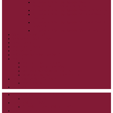
ALEXANDER SCHMEMANN: SVÄTÝ
PONDELOK, UTOROK A STREDA
ALEXANDER SCHMEMANN: SVÄTÝ ŠTVRTOK
ALEXANDER SCHMEMANN: VEĽKÝ A SVÄTÝ
PIATOK
ALEXANDER SCHMEMANN: VEĽKÁ A SVÄTÁ
SOBOTA
ALEXANDER SCHMEMANN: SVÄTÁ PASCHA
SVÄTÉ TAJOMSTVÁ
SYNAXÁR – SVÄTÍ DŇA
O AUTOROCH
PODPORTE NÁS
PRE MLADÝCH
PRÍPRAVA NA PRVÚ SPOVEĎ
PRE DETI
PRE DETI KATECHÉZY
PRE DETI NA VEĽKÝ PÔST
MILOSRDNÝ SAMARITÁN – KAT. PRE DETI
MIMORIADNE KATECHÉZY PRE DETI
HISTÓRIA VÁŠHO ČÍTANIA
PRIHLASENIE
ODKAZY
ZOZNAM VŠETKÝCH ČLÁNKOV
NÁVŠTEVNOSŤ
CIRKEVNÍ OTCOVIA
ČÍTANIE – CIRKEVNÍ OTCOVIA
GRÉCKOKATOLÍCKE KATECHIZMY