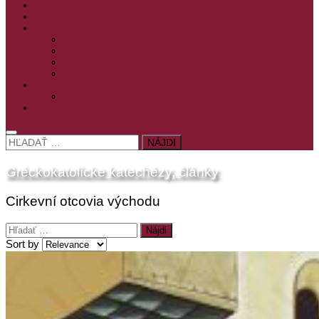
PRE MLADÝCH
PRÍPRAVA NA PRVÚ SPOVEĎ
PRE DETI
PRE DETI KATECHÉZY
PRE DETI NA VEĽKÝ PÔST
MILOSRDNÝ SAMARITÁN – KAT. PRE DETI
MIMORIADNE KATECHÉZY PRE DETI
HISTÓRIA VÁŠHO ČÍTANIA
PRIHLASENIE
ODKAZY
HĽADAŤ:
Gréckokatolícke katechézy, články
Cirkevní otcovia východu
Hľadať:
Sort by