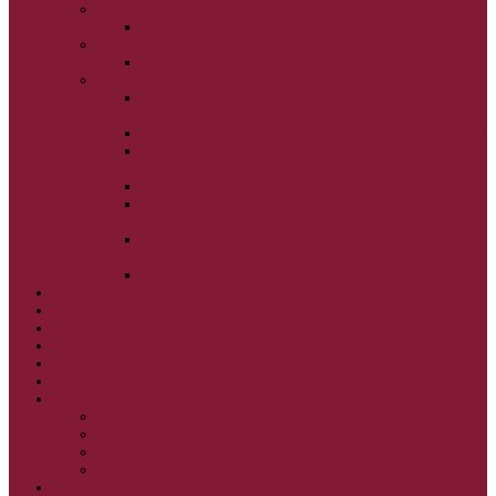
ZÁDUŠNÉ SOBOTY
VŠETKÝCH SVÄTÝCH
ZAČIATOK CIRK. ROKA
BEZTELESNÝCH MOCNOSTÍ
SCHMEMANN
ALEXANDER SCHMEMANN: LAZÁROVA
SOBOTA
ALEXANDER SCHMEMANN: PALMOVÁ NEDEĽA
ALEXANDER SCHMEMANN: SVÄTÝ
PONDELOK, UTOROK A STREDA
ALEXANDER SCHMEMANN: SVÄTÝ ŠTVRTOK
ALEXANDER SCHMEMANN: VEĽKÝ A SVÄTÝ
PIATOK
ALEXANDER SCHMEMANN: VEĽKÁ A SVÄTÁ
SOBOTA
ALEXANDER SCHMEMANN: SVÄTÁ PASCHA
SVÄTÉ TAJOMSTVÁ
SYNAXÁR – SVÄTÍ DŇA
O AUTOROCH
PODPORTE NÁS
PRE MLADÝCH
PRÍPRAVA NA PRVÚ SPOVEĎ
PRE DETI
PRE DETI KATECHÉZY
PRE DETI NA VEĽKÝ PÔST
MILOSRDNÝ SAMARITÁN – KAT. PRE DETI
MIMORIADNE KATECHÉZY PRE DETI
HISTÓRIA VÁŠHO ČÍTANIA