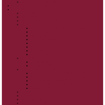
SVETLO PRE ŽIVOT III.
NEDEĽNÉ EVANJELIUM
SVIATKY
FILIPOVKA
SVIATKY NARODENIA JEŽIŠA KRISTA
SVIATKY BOHOZJAVENIA
VEĽKÝ PÔST A PASCHA
OBDOBIE PRED VEĽKÝM PÔSTOM
VEĽKÝ PÔST
SVÄTÝ A VEĽKÝ TÝŽDEŇ
LAZÁROVA SOBOTA
KVETNÁ NEDEĽA
PASCHA
NANEBOVSTÚPENIE PÁNA
ZOSTÚPENIE SVÄTÉHO DUCHA
STRETNUTIE PÁNA
PREMENENIE PÁNA
NAJSVÄTEJŠIA EUCHARISTIA
POČATIE BOHORODIČKY
NARODENIE BOHORODIČKY
VSTUP BOHORODIČKY DO CHRÁMU
OCHRANA BOHORODIČKY
ZVESTOVANIE BOHORODIČKY
ZOSNUTIE BOHORODIČKY
POVÝŠENIE SV. KRÍŽA
JÁN KRSTITEĽ
SV. CYRIL A METOD
SV. PETER A PAVOL