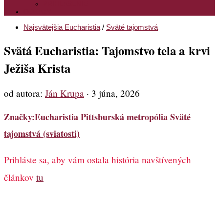
PRIHLASENIE
ODKAZY
Najsvätejšia Eucharistia
/
Sväté tajomstvá
Svätá Eucharistia: Tajomstvo tela a krvi
Ježiša Krista
od autora:
Ján Krupa
·
3 júna, 2026
Značky:
Eucharistia
Pittsburská metropólia
Sväté
tajomstvá (sviatosti)
Prihláste sa, aby vám ostala história navštívených
článkov
tu