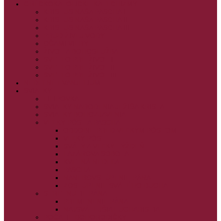
GRÉCKOKATOLÍCKE KATECHIZMY
KRISTUS NAŠA PASCHA I.
KRISTUS NAŠA PASCHA II.
KRISTUS NAŠA PASCHA III.
PRÚD ŽIVEJ VODY
OČAMI VIERY
ŽIVOT A BOHOSLUŽBA
SVETLO PRE ŽIVOT I.
SVETLO PRE ŽIVOT II.
SVETLO PRE ŽIVOT III.
NEDEĽNÉ EVANJELIUM
SVIATKY
FILIPOVKA
SVIATKY NARODENIA JEŽIŠA KRISTA
SVIATKY BOHOZJAVENIA
VEĽKÝ PÔST A PASCHA
OBDOBIE PRED VEĽKÝM PÔSTOM
VEĽKÝ PÔST
SVÄTÝ A VEĽKÝ TÝŽDEŇ
LAZÁROVA SOBOTA
KVETNÁ NEDEĽA
PASCHA
NANEBOVSTÚPENIE PÁNA
ZOSTÚPENIE SVÄTÉHO DUCHA
STRETNUTIE PÁNA
PREMENENIE PÁNA
NAJSVÄTEJŠIA EUCHARISTIA
POČATIE BOHORODIČKY