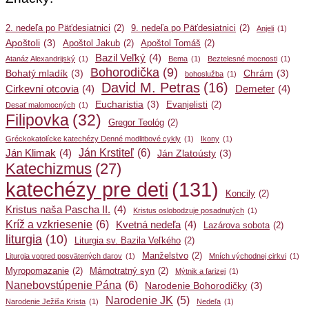
2. nedeľa po Päťdesiatnici
(2)
9. nedeľa po Päťdesiatnici
(2)
Anjeli
(1)
Apoštoli
(3)
Apoštol Jakub
(2)
Apoštol Tomáš
(2)
Bazil Veľký
(4)
Atanáz Alexandrijský
(1)
Bema
(1)
Beztelesné mocnosti
(1)
Bohorodička
(9)
Bohatý mladík
(3)
Chrám
(3)
bohoslužba
(1)
David M. Petras
(16)
Cirkevní otcovia
(4)
Demeter
(4)
Eucharistia
(3)
Evanjelisti
(2)
Desať malomocných
(1)
Filipovka
(32)
Gregor Teológ
(2)
Gréckokatolícke katechézy Denné modlitbové cykly
(1)
Ikony
(1)
Ján Krstiteľ
(6)
Ján Klimak
(4)
Ján Zlatoústy
(3)
Katechizmus
(27)
katechézy pre deti
(131)
Koncily
(2)
Kristus naša Pascha II.
(4)
Kristus oslobodzuje posadnutých
(1)
Kríž a vzkriesenie
(6)
Kvetná nedeľa
(4)
Lazárova sobota
(2)
liturgia
(10)
Liturgia sv. Bazila Veľkého
(2)
Manželstvo
(2)
Liturgia vopred posvätených darov
(1)
Mních východnej cirkvi
(1)
Myropomazanie
(2)
Márnotratný syn
(2)
Mýtnik a farizej
(1)
Nanebovstúpenie Pána
(6)
Narodenie Bohorodičky
(3)
Narodenie JK
(5)
Narodenie Ježiša Krista
(1)
Nedeľa
(1)