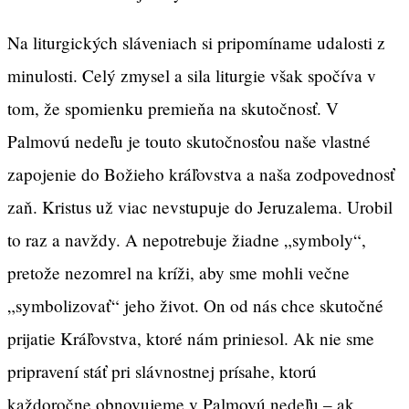
Na liturgických sláveniach si pripomíname udalosti z
minulosti. Celý zmysel a sila liturgie však spočíva v
tom, že spomienku premieňa na skutočnosť. V
Palmovú nedeľu je touto skutočnosťou naše vlastné
zapojenie do Božieho kráľovstva a naša zodpovednosť
zaň. Kristus už viac nevstupuje do Jeruzalema. Urobil
to raz a navždy. A nepotrebuje žiadne „symboly“,
pretože nezomrel na kríži, aby sme mohli večne
„symbolizovať“ jeho život. On od nás chce skutočné
prijatie Kráľovstva, ktoré nám priniesol. Ak nie sme
pripravení stáť pri slávnostnej prísahe, ktorú
každoročne obnovujeme v Palmovú nedeľu – ak