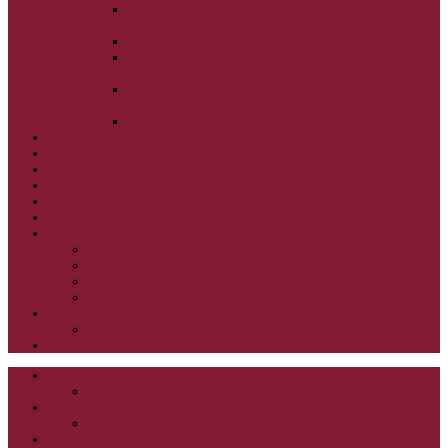
ALEXANDER SCHMEMANN: SVÄTÝ
PONDELOK, UTOROK A STREDA
ALEXANDER SCHMEMANN: SVÄTÝ ŠTVRTOK
ALEXANDER SCHMEMANN: VEĽKÝ A SVÄTÝ
PIATOK
ALEXANDER SCHMEMANN: VEĽKÁ A SVÄTÁ
SOBOTA
ALEXANDER SCHMEMANN: SVÄTÁ PASCHA
SVÄTÉ TAJOMSTVÁ
SYNAXÁR – SVÄTÍ DŇA
O AUTOROCH
PODPORTE NÁS
PRE MLADÝCH
PRÍPRAVA NA PRVÚ SPOVEĎ
PRE DETI
PRE DETI KATECHÉZY
PRE DETI NA VEĽKÝ PÔST
MILOSRDNÝ SAMARITÁN – KAT. PRE DETI
MIMORIADNE KATECHÉZY PRE DETI
HISTÓRIA VÁŠHO ČÍTANIA
PRIHLASENIE
ODKAZY
ZOZNAM VŠETKÝCH ČLÁNKOV
NÁVŠTEVNOSŤ
CIRKEVNÍ OTCOVIA
ČÍTANIE – CIRKEVNÍ OTCOVIA
GRÉCKOKATOLÍCKE KATECHIZMY