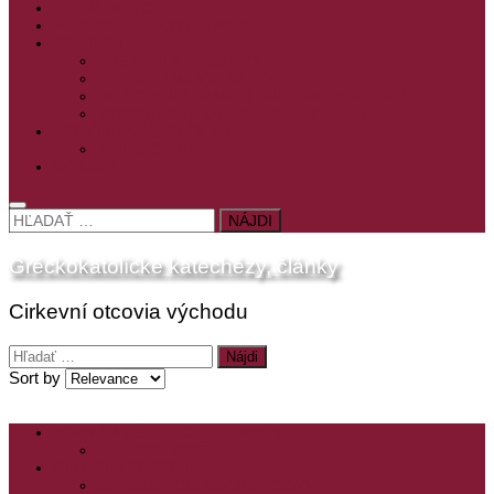
PRE MLADÝCH
PRÍPRAVA NA PRVÚ SPOVEĎ
PRE DETI
PRE DETI KATECHÉZY
PRE DETI NA VEĽKÝ PÔST
MILOSRDNÝ SAMARITÁN – KAT. PRE DETI
MIMORIADNE KATECHÉZY PRE DETI
HISTÓRIA VÁŠHO ČÍTANIA
PRIHLASENIE
ODKAZY
HĽADAŤ:
Gréckokatolícke katechézy, články
Cirkevní otcovia východu
Hľadať:
Sort by
ZOZNAM VŠETKÝCH ČLÁNKOV
NÁVŠTEVNOSŤ
CIRKEVNÍ OTCOVIA
ČÍTANIE – CIRKEVNÍ OTCOVIA