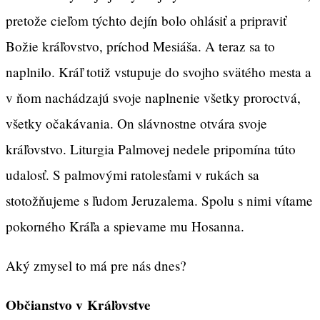
pretože cieľom týchto dejín bolo ohlásiť a pripraviť
Božie kráľovstvo, príchod Mesiáša. A teraz sa to
naplnilo. Kráľ totiž vstupuje do svojho svätého mesta a
v ňom nachádzajú svoje naplnenie všetky proroctvá,
všetky očakávania. On slávnostne otvára svoje
kráľovstvo. Liturgia Palmovej nedele pripomína túto
udalosť. S palmovými ratolesťami v rukách sa
stotožňujeme s ľudom Jeruzalema. Spolu s nimi vítame
pokorného Kráľa a spievame mu Hosanna.
Aký zmysel to má pre nás dnes?
Občianstvo v Kráľovstve