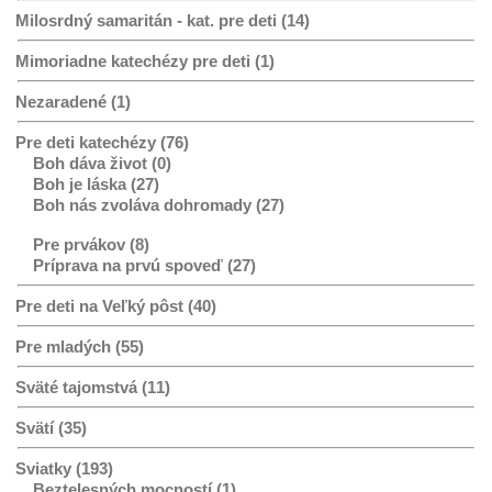
Milosrdný samaritán - kat. pre deti (14)
Mimoriadne katechézy pre deti (1)
Nezaradené (1)
Pre deti katechézy (76)
Boh dáva život (0)
Boh je láska (27)
Boh nás zvoláva dohromady (27)
Pre prvákov (8)
Príprava na prvú spoveď (27)
Pre deti na Veľký pôst (40)
Pre mladých (55)
Sväté tajomstvá (11)
Svätí (35)
Sviatky (193)
Beztelesných mocností (1)