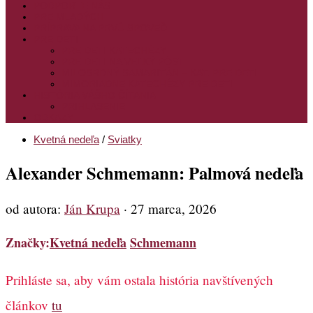
PODPORTE NÁS
PRE MLADÝCH
PRÍPRAVA NA PRVÚ SPOVEĎ
PRE DETI
PRE DETI KATECHÉZY
PRE DETI NA VEĽKÝ PÔST
MILOSRDNÝ SAMARITÁN – KAT. PRE DETI
MIMORIADNE KATECHÉZY PRE DETI
HISTÓRIA VÁŠHO ČÍTANIA
PRIHLASENIE
ODKAZY
Kvetná nedeľa
/
Sviatky
Alexander Schmemann: Palmová nedeľa
od autora:
Ján Krupa
·
27 marca, 2026
Značky:
Kvetná nedeľa
Schmemann
Prihláste sa, aby vám ostala história navštívených
článkov
tu