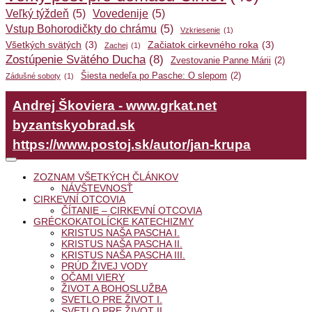
Veľký týždeň
(5)
Vovedenije
(5)
Vstup Bohorodičkty do chrámu
(5)
Vzkriesenie
(1)
Všetkých svätých
(3)
Začiatok cirkevného roka
(3)
Zachej
(1)
Zostúpenie Svätého Ducha
(8)
Zvestovanie Panne Márii
(2)
Šiesta nedeľa po Pasche: O slepom
(2)
Zádušné soboty
(1)
Andrej Škoviera - www.grkat.net
byzantskyobrad.sk
https://www.postoj.sk/autor/jan-krupa
ZOZNAM VŠETKÝCH ČLÁNKOV
NÁVŠTEVNOSŤ
CIRKEVNÍ OTCOVIA
ČÍTANIE – CIRKEVNÍ OTCOVIA
GRÉCKOKATOLÍCKE KATECHIZMY
KRISTUS NAŠA PASCHA I.
KRISTUS NAŠA PASCHA II.
KRISTUS NAŠA PASCHA III.
PRÚD ŽIVEJ VODY
OČAMI VIERY
ŽIVOT A BOHOSLUŽBA
SVETLO PRE ŽIVOT I.
SVETLO PRE ŽIVOT II.