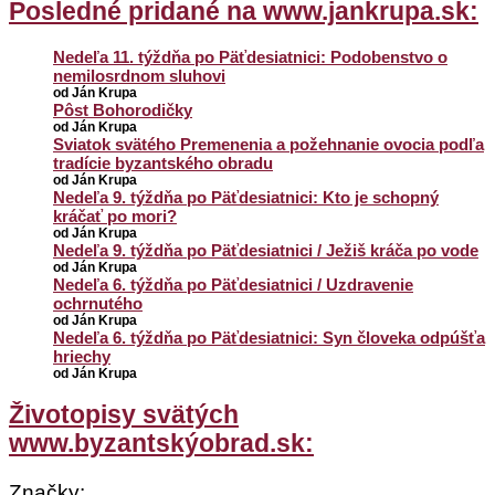
Posledné pridané na www.jankrupa.sk:
Nedeľa 11. týždňa po Päťdesiatnici: Podobenstvo o
nemilosrdnom sluhovi
od Ján Krupa
Pôst Bohorodičky
od Ján Krupa
Sviatok svätého Premenenia a požehnanie ovocia podľa
tradície byzantského obradu
od Ján Krupa
Nedeľa 9. týždňa po Päťdesiatnici: Kto je schopný
kráčať po mori?
od Ján Krupa
Nedeľa 9. týždňa po Päťdesiatnici / Ježiš kráča po vode
od Ján Krupa
Nedeľa 6. týždňa po Päťdesiatnici / Uzdravenie
ochrnutého
od Ján Krupa
Nedeľa 6. týždňa po Päťdesiatnici: Syn človeka odpúšťa
hriechy
od Ján Krupa
Životopisy svätých
www.byzantskýobrad.sk:
Značky: