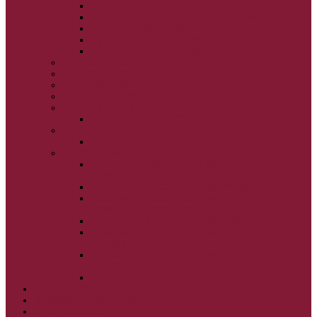
NARODENIE BOHORODIČKY
VSTUP BOHORODIČKY DO CHRÁMU
OCHRANA BOHORODIČKY
ZVESTOVANIE BOHORODIČKY
ZOSNUTIE BOHORODIČKY
POVÝŠENIE SV. KRÍŽA
JÁN KRSTITEĽ
SV. CYRIL A METOD
SV. PETER A PAVOL
ZÁDUŠNÉ SOBOTY
VŠETKÝCH SVÄTÝCH
ZAČIATOK CIRK. ROKA
BEZTELESNÝCH MOCNOSTÍ
SCHMEMANN
ALEXANDER SCHMEMANN: LAZÁROVA
SOBOTA
ALEXANDER SCHMEMANN: PALMOVÁ NEDEĽA
ALEXANDER SCHMEMANN: SVÄTÝ
PONDELOK, UTOROK A STREDA
ALEXANDER SCHMEMANN: SVÄTÝ ŠTVRTOK
ALEXANDER SCHMEMANN: VEĽKÝ A SVÄTÝ
PIATOK
ALEXANDER SCHMEMANN: VEĽKÁ A SVÄTÁ
SOBOTA
ALEXANDER SCHMEMANN: SVÄTÁ PASCHA
SVÄTÉ TAJOMSTVÁ
SYNAXÁR – SVÄTÍ DŇA
O AUTOROCH