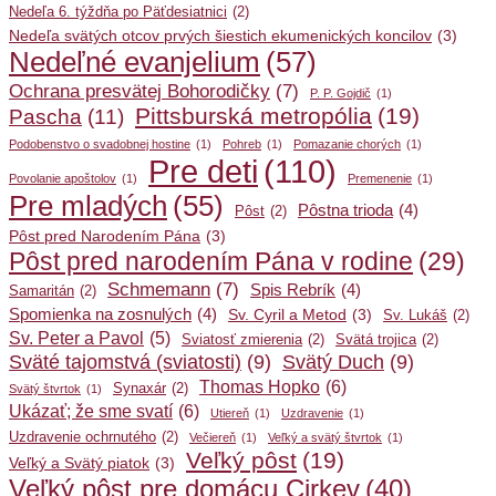
Nedeľa 6. týždňa po Päťdesiatnici
(2)
Nedeľa svätých otcov prvých šiestich ekumenických koncilov
(3)
Nedeľné evanjelium
(57)
Ochrana presvätej Bohorodičky
(7)
P. P. Gojdič
(1)
Pittsburská metropólia
(19)
Pascha
(11)
Podobenstvo o svadobnej hostine
(1)
Pohreb
(1)
Pomazanie chorých
(1)
Pre deti
(110)
Povolanie apoštolov
(1)
Premenenie
(1)
Pre mladých
(55)
Pôstna trioda
(4)
Pôst
(2)
Pôst pred Narodením Pána
(3)
Pôst pred narodením Pána v rodine
(29)
Schmemann
(7)
Spis Rebrík
(4)
Samaritán
(2)
Spomienka na zosnulých
(4)
Sv. Cyril a Metod
(3)
Sv. Lukáš
(2)
Sv. Peter a Pavol
(5)
Sviatosť zmierenia
(2)
Svätá trojica
(2)
Sväté tajomstvá (sviatosti)
(9)
Svätý Duch
(9)
Thomas Hopko
(6)
Synaxár
(2)
Svätý štvrtok
(1)
Ukázať; že sme svatí
(6)
Utiereň
(1)
Uzdravenie
(1)
Uzdravenie ochrnutého
(2)
Večiereň
(1)
Veľký a svätý štvrtok
(1)
Veľký pôst
(19)
Veľký a Svätý piatok
(3)
Veľký pôst pre domácu Cirkev
(40)