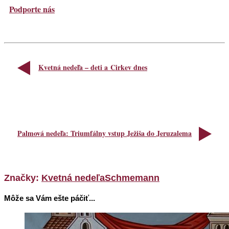
Podporte nás
Kvetná nedeľa – deti a Cirkev dnes
Palmová nedeľa: Triumfálny vstup Ježiša do Jeruzalema
Značky:
Kvetná nedeľa
Schmemann
Môže sa Vám ešte páčiť...