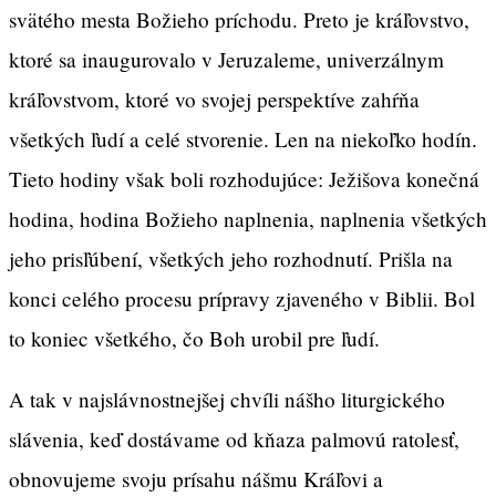
svätého mesta Božieho príchodu. Preto je kráľovstvo,
ktoré sa inaugurovalo v Jeruzaleme, univerzálnym
kráľovstvom, ktoré vo svojej perspektíve zahŕňa
všetkých ľudí a celé stvorenie. Len na niekoľko hodín.
Tieto hodiny však boli rozhodujúce: Ježišova konečná
hodina, hodina Božieho naplnenia, naplnenia všetkých
jeho prisľúbení, všetkých jeho rozhodnutí. Prišla na
konci celého procesu prípravy zjaveného v Biblii. Bol
to koniec všetkého, čo Boh urobil pre ľudí.
A tak v najslávnostnejšej chvíli nášho liturgického
slávenia, keď dostávame od kňaza palmovú ratolesť,
obnovujeme svoju prísahu nášmu Kráľovi a