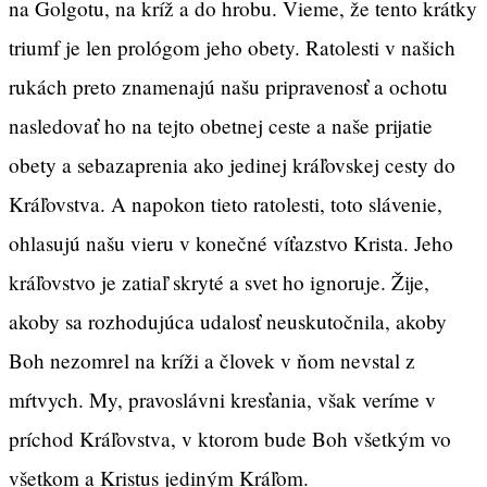
na Golgotu, na kríž a do hrobu. Vieme, že tento krátky
triumf je len prológom jeho obety. Ratolesti v našich
rukách preto znamenajú našu pripravenosť a ochotu
nasledovať ho na tejto obetnej ceste a naše prijatie
obety a sebazaprenia ako jedinej kráľovskej cesty do
Kráľovstva. A napokon tieto ratolesti, toto slávenie,
ohlasujú našu vieru v konečné víťazstvo Krista. Jeho
kráľovstvo je zatiaľ skryté a svet ho ignoruje. Žije,
akoby sa rozhodujúca udalosť neuskutočnila, akoby
Boh nezomrel na kríži a človek v ňom nevstal z
mŕtvych. My, pravoslávni kresťania, však veríme v
príchod Kráľovstva, v ktorom bude Boh všetkým vo
všetkom a Kristus jediným Kráľom.