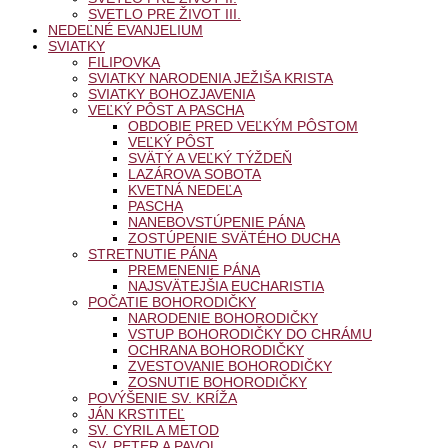
SVETLO PRE ŽIVOT III.
NEDEĽNÉ EVANJELIUM
SVIATKY
FILIPOVKA
SVIATKY NARODENIA JEŽIŠA KRISTA
SVIATKY BOHOZJAVENIA
VEĽKÝ PÔST A PASCHA
OBDOBIE PRED VEĽKÝM PÔSTOM
VEĽKÝ PÔST
SVÄTÝ A VEĽKÝ TÝŽDEŇ
LAZÁROVA SOBOTA
KVETNÁ NEDEĽA
PASCHA
NANEBOVSTÚPENIE PÁNA
ZOSTÚPENIE SVÄTÉHO DUCHA
STRETNUTIE PÁNA
PREMENENIE PÁNA
NAJSVÄTEJŠIA EUCHARISTIA
POČATIE BOHORODIČKY
NARODENIE BOHORODIČKY
VSTUP BOHORODIČKY DO CHRÁMU
OCHRANA BOHORODIČKY
ZVESTOVANIE BOHORODIČKY
ZOSNUTIE BOHORODIČKY
POVÝŠENIE SV. KRÍŽA
JÁN KRSTITEĽ
SV. CYRIL A METOD
SV. PETER A PAVOL