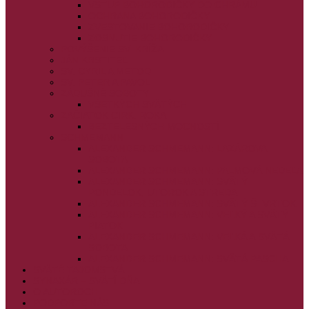
VSTUP BOHORODIČKY DO CHRÁMU
OCHRANA BOHORODIČKY
ZVESTOVANIE BOHORODIČKY
ZOSNUTIE BOHORODIČKY
POVÝŠENIE SV. KRÍŽA
JÁN KRSTITEĽ
SV. CYRIL A METOD
SV. PETER A PAVOL
ZÁDUŠNÉ SOBOTY
VŠETKÝCH SVÄTÝCH
ZAČIATOK CIRK. ROKA
BEZTELESNÝCH MOCNOSTÍ
SCHMEMANN
ALEXANDER SCHMEMANN: LAZÁROVA
SOBOTA
ALEXANDER SCHMEMANN: PALMOVÁ NEDEĽA
ALEXANDER SCHMEMANN: SVÄTÝ
PONDELOK, UTOROK A STREDA
ALEXANDER SCHMEMANN: SVÄTÝ ŠTVRTOK
ALEXANDER SCHMEMANN: VEĽKÝ A SVÄTÝ
PIATOK
ALEXANDER SCHMEMANN: VEĽKÁ A SVÄTÁ
SOBOTA
ALEXANDER SCHMEMANN: SVÄTÁ PASCHA
SVÄTÉ TAJOMSTVÁ
SYNAXÁR – SVÄTÍ DŇA
O AUTOROCH
PODPORTE NÁS