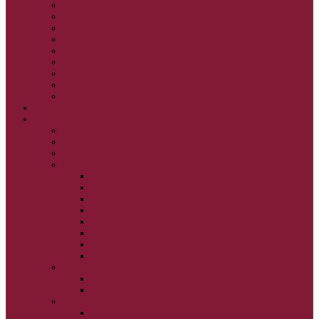
KRISTUS NAŠA PASCHA I.
KRISTUS NAŠA PASCHA II.
KRISTUS NAŠA PASCHA III.
PRÚD ŽIVEJ VODY
OČAMI VIERY
ŽIVOT A BOHOSLUŽBA
SVETLO PRE ŽIVOT I.
SVETLO PRE ŽIVOT II.
SVETLO PRE ŽIVOT III.
NEDEĽNÉ EVANJELIUM
SVIATKY
FILIPOVKA
SVIATKY NARODENIA JEŽIŠA KRISTA
SVIATKY BOHOZJAVENIA
VEĽKÝ PÔST A PASCHA
OBDOBIE PRED VEĽKÝM PÔSTOM
VEĽKÝ PÔST
SVÄTÝ A VEĽKÝ TÝŽDEŇ
LAZÁROVA SOBOTA
KVETNÁ NEDEĽA
PASCHA
NANEBOVSTÚPENIE PÁNA
ZOSTÚPENIE SVÄTÉHO DUCHA
STRETNUTIE PÁNA
PREMENENIE PÁNA
NAJSVÄTEJŠIA EUCHARISTIA
POČATIE BOHORODIČKY
NARODENIE BOHORODIČKY