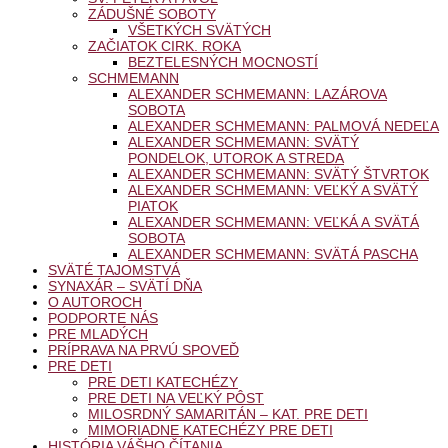
ZÁDUŠNÉ SOBOTY
VŠETKÝCH SVÄTÝCH
ZAČIATOK CIRK. ROKA
BEZTELESNÝCH MOCNOSTÍ
SCHMEMANN
ALEXANDER SCHMEMANN: LAZÁROVA
SOBOTA
ALEXANDER SCHMEMANN: PALMOVÁ NEDEĽA
ALEXANDER SCHMEMANN: SVÄTÝ
PONDELOK, UTOROK A STREDA
ALEXANDER SCHMEMANN: SVÄTÝ ŠTVRTOK
ALEXANDER SCHMEMANN: VEĽKÝ A SVÄTÝ
PIATOK
ALEXANDER SCHMEMANN: VEĽKÁ A SVÄTÁ
SOBOTA
ALEXANDER SCHMEMANN: SVÄTÁ PASCHA
SVÄTÉ TAJOMSTVÁ
SYNAXÁR – SVÄTÍ DŇA
O AUTOROCH
PODPORTE NÁS
PRE MLADÝCH
PRÍPRAVA NA PRVÚ SPOVEĎ
PRE DETI
PRE DETI KATECHÉZY
PRE DETI NA VEĽKÝ PÔST
MILOSRDNÝ SAMARITÁN – KAT. PRE DETI
MIMORIADNE KATECHÉZY PRE DETI
HISTÓRIA VÁŠHO ČÍTANIA