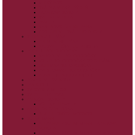
VEĽKÝ PÔST
SVÄTÝ A VEĽKÝ TÝŽDEŇ
LAZÁROVA SOBOTA
KVETNÁ NEDEĽA
PASCHA
NANEBOVSTÚPENIE PÁNA
ZOSTÚPENIE SVÄTÉHO DUCHA
STRETNUTIE PÁNA
PREMENENIE PÁNA
NAJSVÄTEJŠIA EUCHARISTIA
POČATIE BOHORODIČKY
NARODENIE BOHORODIČKY
VSTUP BOHORODIČKY DO CHRÁMU
OCHRANA BOHORODIČKY
ZVESTOVANIE BOHORODIČKY
ZOSNUTIE BOHORODIČKY
POVÝŠENIE SV. KRÍŽA
JÁN KRSTITEĽ
SV. CYRIL A METOD
SV. PETER A PAVOL
ZÁDUŠNÉ SOBOTY
VŠETKÝCH SVÄTÝCH
ZAČIATOK CIRK. ROKA
BEZTELESNÝCH MOCNOSTÍ
SCHMEMANN
ALEXANDER SCHMEMANN: LAZÁROVA
SOBOTA
ALEXANDER SCHMEMANN: PALMOVÁ NEDEĽA