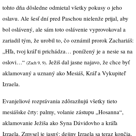
tohto dňa dôsledne odmietal všetky pokusy o jeho
oslavu. Ale šesť dní pred Paschou nielenže prijal, aby
bol oslávený, ale sám toto oslávenie vyprovokoval a
zariadil tým, že urobil to, čo oznámil prorok Zachariáš:
„Hľa, tvoj kráľ ti prichádza… ponížený je a nesie sa na
oslovi…“
. Ježiš dal jasne najavo, že chce byť
(Zach 9, 9)
aklamovaný a uznaný ako Mesiáš, Kráľ a Vykupiteľ
Izraela.
Evanjeliové rozprávania zdôrazňujú všetky tieto
mesiášske črty: palmy, volanie zástupu „Hosanna“,
aklamovanie Ježiša ako Syna Dávidovho a kráľa
Izraela. Zmysel je jasný: dejiny Izraela sa teraz končia,