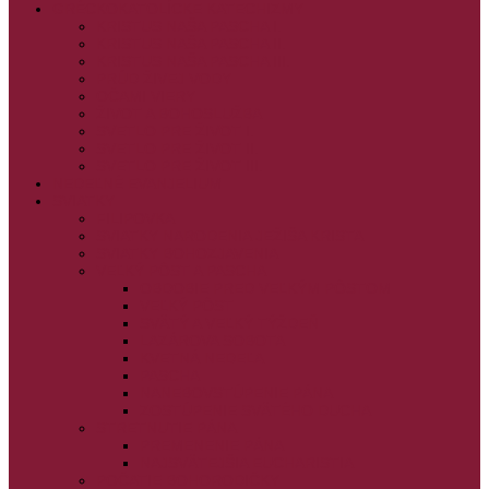
GRÉCKOKATOLÍCKE KATECHIZMY
KRISTUS NAŠA PASCHA I.
KRISTUS NAŠA PASCHA II.
KRISTUS NAŠA PASCHA III.
PRÚD ŽIVEJ VODY
OČAMI VIERY
ŽIVOT A BOHOSLUŽBA
SVETLO PRE ŽIVOT I.
SVETLO PRE ŽIVOT II.
SVETLO PRE ŽIVOT III.
NEDEĽNÉ EVANJELIUM
SVIATKY
FILIPOVKA
SVIATKY NARODENIA JEŽIŠA KRISTA
SVIATKY BOHOZJAVENIA
VEĽKÝ PÔST A PASCHA
OBDOBIE PRED VEĽKÝM PÔSTOM
VEĽKÝ PÔST
SVÄTÝ A VEĽKÝ TÝŽDEŇ
LAZÁROVA SOBOTA
KVETNÁ NEDEĽA
PASCHA
NANEBOVSTÚPENIE PÁNA
ZOSTÚPENIE SVÄTÉHO DUCHA
STRETNUTIE PÁNA
PREMENENIE PÁNA
NAJSVÄTEJŠIA EUCHARISTIA
POČATIE BOHORODIČKY