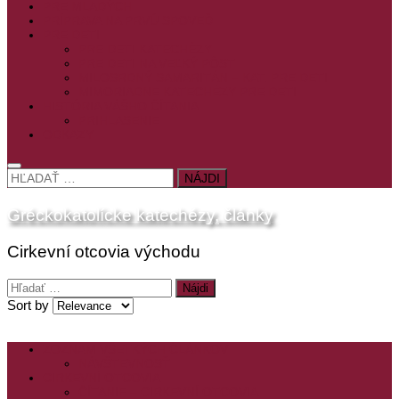
PRE MLADÝCH
PRÍPRAVA NA PRVÚ SPOVEĎ
PRE DETI
PRE DETI KATECHÉZY
PRE DETI NA VEĽKÝ PÔST
MILOSRDNÝ SAMARITÁN – KAT. PRE DETI
MIMORIADNE KATECHÉZY PRE DETI
HISTÓRIA VÁŠHO ČÍTANIA
PRIHLASENIE
ODKAZY
HĽADAŤ:
Gréckokatolícke katechézy, články
Cirkevní otcovia východu
Hľadať:
Sort by
ZOZNAM VŠETKÝCH ČLÁNKOV
NÁVŠTEVNOSŤ
CIRKEVNÍ OTCOVIA
ČÍTANIE – CIRKEVNÍ OTCOVIA