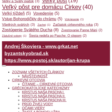
Veľký pôst
(19)
Veľký a Svätý piatok
(3)
Veľký pôst pre domácu Cirkev
(40)
Veľký týždeň
(5)
Vovedenije
(5)
Vstup Bohorodičkty do chrámu
(5)
Vzkriesenie
(1)
Všetkých svätých
(3)
Začiatok cirkevného roka
(3)
Zachej
(1)
Zostúpenie Svätého Ducha
(8)
Zvestovanie Panne Márii
(2)
Šiesta nedeľa po Pasche: O slepom
(2)
Zádušné soboty
(1)
Andrej Škoviera - www.grkat.net
byzantskyobrad.sk
https://www.postoj.sk/autor/jan-krupa
ZOZNAM VŠETKÝCH ČLÁNKOV
NÁVŠTEVNOSŤ
CIRKEVNÍ OTCOVIA
ČÍTANIE – CIRKEVNÍ OTCOVIA
GRÉCKOKATOLÍCKE KATECHIZMY
KRISTUS NAŠA PASCHA I.
KRISTUS NAŠA PASCHA II.
KRISTUS NAŠA PASCHA III.
PRÚD ŽIVEJ VODY
OČAMI VIERY