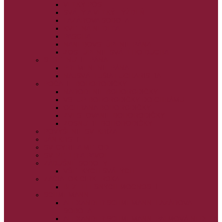
VEĽKÝ PÔST
SVÄTÝ A VEĽKÝ TÝŽDEŇ
LAZÁROVA SOBOTA
KVETNÁ NEDEĽA
PASCHA
NANEBOVSTÚPENIE PÁNA
ZOSTÚPENIE SVÄTÉHO DUCHA
STRETNUTIE PÁNA
PREMENENIE PÁNA
NAJSVÄTEJŠIA EUCHARISTIA
POČATIE BOHORODIČKY
NARODENIE BOHORODIČKY
VSTUP BOHORODIČKY DO CHRÁMU
OCHRANA BOHORODIČKY
ZVESTOVANIE BOHORODIČKY
ZOSNUTIE BOHORODIČKY
POVÝŠENIE SV. KRÍŽA
JÁN KRSTITEĽ
SV. CYRIL A METOD
SV. PETER A PAVOL
ZÁDUŠNÉ SOBOTY
VŠETKÝCH SVÄTÝCH
ZAČIATOK CIRK. ROKA
BEZTELESNÝCH MOCNOSTÍ
SCHMEMANN
ALEXANDER SCHMEMANN: LAZÁROVA
SOBOTA
ALEXANDER SCHMEMANN: PALMOVÁ NEDEĽA