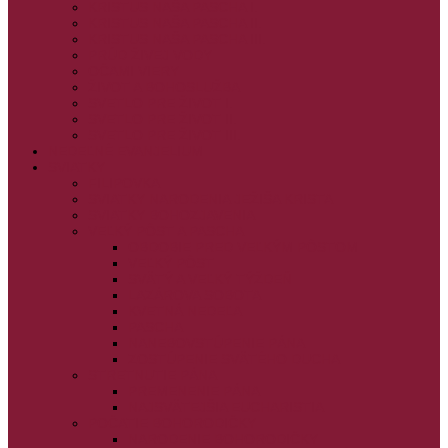
KRISTUS NAŠA PASCHA I.
KRISTUS NAŠA PASCHA II.
KRISTUS NAŠA PASCHA III.
PRÚD ŽIVEJ VODY
OČAMI VIERY
ŽIVOT A BOHOSLUŽBA
SVETLO PRE ŽIVOT I.
SVETLO PRE ŽIVOT II.
SVETLO PRE ŽIVOT III.
NEDEĽNÉ EVANJELIUM
SVIATKY
FILIPOVKA
SVIATKY NARODENIA JEŽIŠA KRISTA
SVIATKY BOHOZJAVENIA
VEĽKÝ PÔST A PASCHA
OBDOBIE PRED VEĽKÝM PÔSTOM
VEĽKÝ PÔST
SVÄTÝ A VEĽKÝ TÝŽDEŇ
LAZÁROVA SOBOTA
KVETNÁ NEDEĽA
PASCHA
NANEBOVSTÚPENIE PÁNA
ZOSTÚPENIE SVÄTÉHO DUCHA
STRETNUTIE PÁNA
PREMENENIE PÁNA
NAJSVÄTEJŠIA EUCHARISTIA
POČATIE BOHORODIČKY
NARODENIE BOHORODIČKY