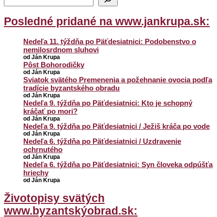
Posledné pridané na www.jankrupa.sk:
Nedeľa 11. týždňa po Päťdesiatnici: Podobenstvo o
nemilosrdnom sluhovi
od Ján Krupa
Pôst Bohorodičky
od Ján Krupa
Sviatok svätého Premenenia a požehnanie ovocia podľa
tradície byzantského obradu
od Ján Krupa
Nedeľa 9. týždňa po Päťdesiatnici: Kto je schopný
kráčať po mori?
od Ján Krupa
Nedeľa 9. týždňa po Päťdesiatnici / Ježiš kráča po vode
od Ján Krupa
Nedeľa 6. týždňa po Päťdesiatnici / Uzdravenie
ochrnutého
od Ján Krupa
Nedeľa 6. týždňa po Päťdesiatnici: Syn človeka odpúšťa
hriechy
od Ján Krupa
Životopisy svätých
www.byzantskýobrad.sk: