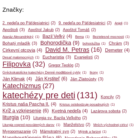
Značky:
2. nedeľa po Päťdesiatnici
(2)
9. nedeľa po Päťdesiatnici
(2)
Anjeli
(1)
Apoštoli
(3)
Apoštol Jakub
(2)
Apoštol Tomáš
(2)
Bazil Veľký
(4)
Atanáz Alexandrijský
(1)
Bema
(1)
Beztelesné mocnosti
(1)
Bohorodička
(9)
Bohatý mladík
(3)
Chrám
(3)
bohoslužba
(1)
David M. Petras
(16)
Cirkevní otcovia
(4)
Demeter
(4)
Eucharistia
(3)
Evanjelisti
(2)
Desať malomocných
(1)
Filipovka
(32)
Gregor Teológ
(2)
Gréckokatolícke katechézy Denné modlitbové cykly
(1)
Ikony
(1)
Ján Krstiteľ
(6)
Ján Klimak
(4)
Ján Zlatoústy
(3)
Katechizmus
(27)
katechézy pre deti
(131)
Koncily
(2)
Kristus naša Pascha II.
(4)
Kristus oslobodzuje posadnutých
(1)
Kríž a vzkriesenie
(6)
Kvetná nedeľa
(4)
Lazárova sobota
(2)
liturgia
(10)
Liturgia sv. Bazila Veľkého
(2)
Manželstvo
(2)
Liturgia vopred posvätených darov
(1)
Mních východnej cirkvi
(1)
Myropomazanie
(2)
Márnotratný syn
(2)
Mýtnik a farizej
(1)
Nanebovstúpenie Pána
(6)