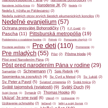
Narodenie Bohorodičky
(3)
Narodenie JK
(5)
Narodenie Ježiša Krista
(1)
Nedeľa
(1)
Nedeľa 6. týždňa po Päťdesiatnici
(2)
Nedeľa svätých otcov prvých šiestich ekumenických koncilov
(3)
Nedeľné evanjelium
(57)
Ochrana presvätej Bohorodičky
(7)
P. P. Gojdič
(1)
Pittsburská metropólia
(19)
Pascha
(11)
Podobenstvo o svadobnej hostine
(1)
Pohreb
(1)
Pomazanie chorých
(1)
Pre deti
(110)
Povolanie apoštolov
(1)
Premenenie
(1)
Pre mladých
(55)
Pôstna trioda
(4)
Pôst
(2)
Pôst pred Narodením Pána
(3)
Pôst pred narodením Pána v rodine
(29)
Schmemann
(7)
Spis Rebrík
(4)
Samaritán
(2)
Spomienka na zosnulých
(4)
Sv. Cyril a Metod
(3)
Sv. Lukáš
(2)
Sv. Peter a Pavol
(5)
Sviatosť zmierenia
(2)
Svätá trojica
(2)
Sväté tajomstvá (sviatosti)
(9)
Svätý Duch
(9)
Thomas Hopko
(6)
Synaxár
(2)
Svätý štvrtok
(1)
Ukázať; že sme svatí
(6)
Utiereň
(1)
Uzdravenie
(1)
Uzdravenie ochrnutého
(2)
Večiereň
(1)
Veľký a svätý štvrtok
(1)