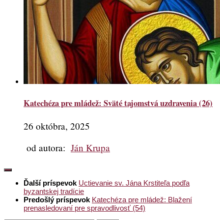
Katechéza pre mládež: Sväté tajomstvá uzdravenia (26)
26 októbra, 2025
od autora:
Ján Krupa
Ďalší príspevok
Uctievanie sv. Jána Krstiteľa podľa
byzantskej tradície
Predošlý príspevok
Katechéza pre mládež: Blažení
prenasledovaní pre spravodlivosť (54)