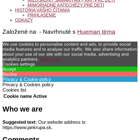
MILOSRDNÝ SAMARITÁN – KAT. PRE DETI
MIMORIADNE KATECHÉZY PRE DETI
HISTÓRIA VÁŠHO ČÍTANIA
PRIHLASENIE
ODKAZY
Založené na
- Navrhnuté s
Hueman téma
We use cookies to personalise content and ads, to provide social
media features and to analyse our traffic. We also share information
about your use of our site with our social media, advertising and
analytics partners.
View more
Cookies settings
Accept
Decline
Privacy & Cookie policy
Privacy & Cookies policy
Cookies list
Cookie name
Active
Who we are
Suggested text:
Our website address is:
https://www.jankrupa.sk.
Comments