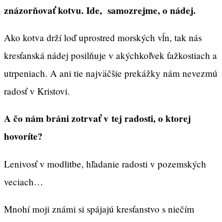
znázorňovať kotvu. Ide, samozrejme, o nádej.
Ako kotva drží loď uprostred morských vĺn, tak nás
kresťanská nádej posilňuje v akýchkoľvek ťažkostiach a
utrpeniach. A ani tie najväčšie prekážky nám nevezmú
radosť v Kristovi.
A čo nám bráni zotrvať v tej radosti, o ktorej
hovoríte?
Lenivosť v modlitbe, hľadanie radosti v pozemských
veciach…
Mnohí moji známi si spájajú kresťanstvo s niečím