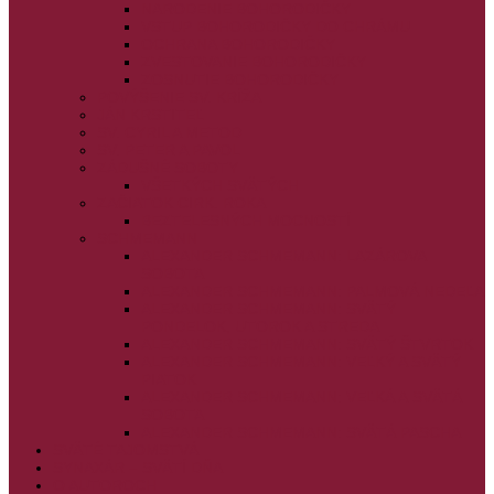
NARODENIE BOHORODIČKY
VSTUP BOHORODIČKY DO CHRÁMU
OCHRANA BOHORODIČKY
ZVESTOVANIE BOHORODIČKY
ZOSNUTIE BOHORODIČKY
POVÝŠENIE SV. KRÍŽA
JÁN KRSTITEĽ
SV. CYRIL A METOD
SV. PETER A PAVOL
ZÁDUŠNÉ SOBOTY
VŠETKÝCH SVÄTÝCH
ZAČIATOK CIRK. ROKA
BEZTELESNÝCH MOCNOSTÍ
SCHMEMANN
ALEXANDER SCHMEMANN: LAZÁROVA
SOBOTA
ALEXANDER SCHMEMANN: PALMOVÁ NEDEĽA
ALEXANDER SCHMEMANN: SVÄTÝ
PONDELOK, UTOROK A STREDA
ALEXANDER SCHMEMANN: SVÄTÝ ŠTVRTOK
ALEXANDER SCHMEMANN: VEĽKÝ A SVÄTÝ
PIATOK
ALEXANDER SCHMEMANN: VEĽKÁ A SVÄTÁ
SOBOTA
ALEXANDER SCHMEMANN: SVÄTÁ PASCHA
SVÄTÉ TAJOMSTVÁ
SYNAXÁR – SVÄTÍ DŇA
O AUTOROCH