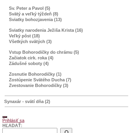
Sv. Peter a Pavol (5)
Svätý a veľký týždeň (8)
Sviatky bohozjavenia (13)
Sviatky narodenia Ježiša Krista (16)
Veľký pôst (18)
Všetkých svätých (3)
Vstup Bohorodičky do chrámu (5)
Začiatok cirk. roka (4)
Zádušné soboty (4)
Zosnutie Bohorodičky (1)
Zostúpenie Svätého Ducha (7)
Zvestovanie Bohorodičky (3)
Synaxár - svätí dňa (2)
Prihlásiť sa
HĽADAŤ: