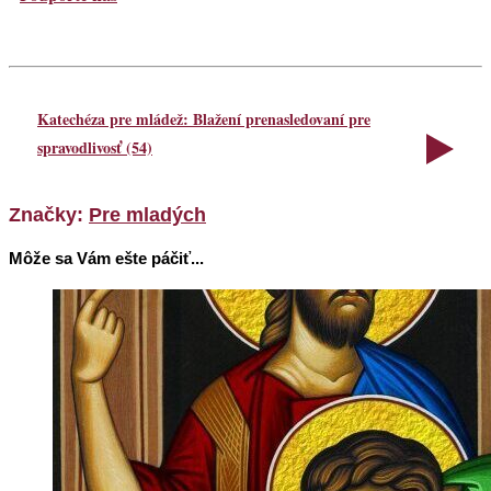
Katechéza pre mládež: Blažení prenasledovaní pre
spravodlivosť (54)
Značky:
Pre mladých
Môže sa Vám ešte páčiť...