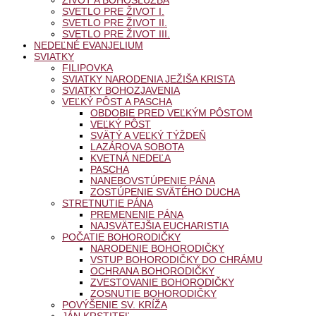
ŽIVOT A BOHOSLUŽBA
SVETLO PRE ŽIVOT I.
SVETLO PRE ŽIVOT II.
SVETLO PRE ŽIVOT III.
NEDEĽNÉ EVANJELIUM
SVIATKY
FILIPOVKA
SVIATKY NARODENIA JEŽIŠA KRISTA
SVIATKY BOHOZJAVENIA
VEĽKÝ PÔST A PASCHA
OBDOBIE PRED VEĽKÝM PÔSTOM
VEĽKÝ PÔST
SVÄTÝ A VEĽKÝ TÝŽDEŇ
LAZÁROVA SOBOTA
KVETNÁ NEDEĽA
PASCHA
NANEBOVSTÚPENIE PÁNA
ZOSTÚPENIE SVÄTÉHO DUCHA
STRETNUTIE PÁNA
PREMENENIE PÁNA
NAJSVÄTEJŠIA EUCHARISTIA
POČATIE BOHORODIČKY
NARODENIE BOHORODIČKY
VSTUP BOHORODIČKY DO CHRÁMU
OCHRANA BOHORODIČKY
ZVESTOVANIE BOHORODIČKY
ZOSNUTIE BOHORODIČKY
POVÝŠENIE SV. KRÍŽA