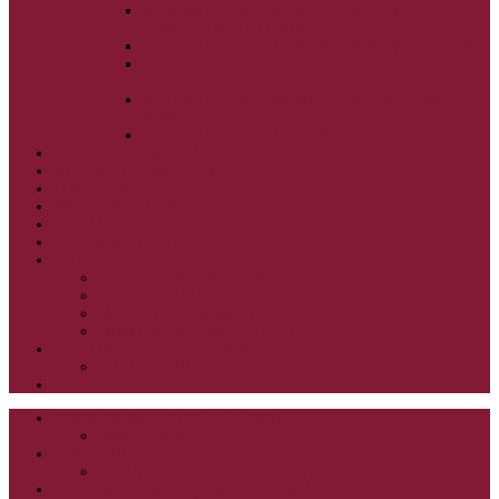
ALEXANDER SCHMEMANN: SVÄTÝ
PONDELOK, UTOROK A STREDA
ALEXANDER SCHMEMANN: SVÄTÝ ŠTVRTOK
ALEXANDER SCHMEMANN: VEĽKÝ A SVÄTÝ
PIATOK
ALEXANDER SCHMEMANN: VEĽKÁ A SVÄTÁ
SOBOTA
ALEXANDER SCHMEMANN: SVÄTÁ PASCHA
SVÄTÉ TAJOMSTVÁ
SYNAXÁR – SVÄTÍ DŇA
O AUTOROCH
PODPORTE NÁS
PRE MLADÝCH
PRÍPRAVA NA PRVÚ SPOVEĎ
PRE DETI
PRE DETI KATECHÉZY
PRE DETI NA VEĽKÝ PÔST
MILOSRDNÝ SAMARITÁN – KAT. PRE DETI
MIMORIADNE KATECHÉZY PRE DETI
HISTÓRIA VÁŠHO ČÍTANIA
PRIHLASENIE
ODKAZY
ZOZNAM VŠETKÝCH ČLÁNKOV
NÁVŠTEVNOSŤ
CIRKEVNÍ OTCOVIA
ČÍTANIE – CIRKEVNÍ OTCOVIA
GRÉCKOKATOLÍCKE KATECHIZMY