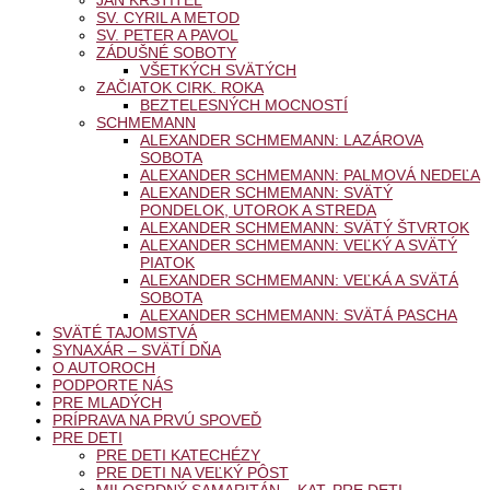
JÁN KRSTITEĽ
SV. CYRIL A METOD
SV. PETER A PAVOL
ZÁDUŠNÉ SOBOTY
VŠETKÝCH SVÄTÝCH
ZAČIATOK CIRK. ROKA
BEZTELESNÝCH MOCNOSTÍ
SCHMEMANN
ALEXANDER SCHMEMANN: LAZÁROVA
SOBOTA
ALEXANDER SCHMEMANN: PALMOVÁ NEDEĽA
ALEXANDER SCHMEMANN: SVÄTÝ
PONDELOK, UTOROK A STREDA
ALEXANDER SCHMEMANN: SVÄTÝ ŠTVRTOK
ALEXANDER SCHMEMANN: VEĽKÝ A SVÄTÝ
PIATOK
ALEXANDER SCHMEMANN: VEĽKÁ A SVÄTÁ
SOBOTA
ALEXANDER SCHMEMANN: SVÄTÁ PASCHA
SVÄTÉ TAJOMSTVÁ
SYNAXÁR – SVÄTÍ DŇA
O AUTOROCH
PODPORTE NÁS
PRE MLADÝCH
PRÍPRAVA NA PRVÚ SPOVEĎ
PRE DETI
PRE DETI KATECHÉZY
PRE DETI NA VEĽKÝ PÔST