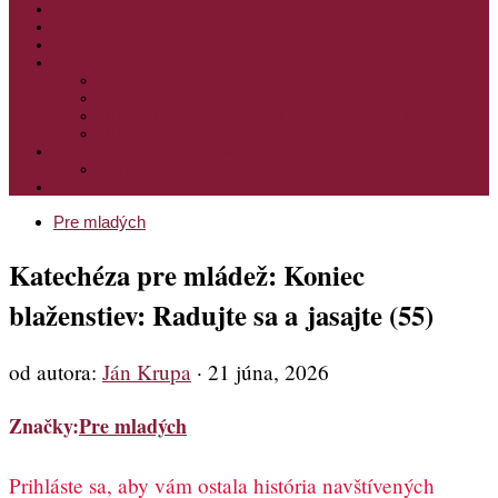
PODPORTE NÁS
PRE MLADÝCH
PRÍPRAVA NA PRVÚ SPOVEĎ
PRE DETI
PRE DETI KATECHÉZY
PRE DETI NA VEĽKÝ PÔST
MILOSRDNÝ SAMARITÁN – KAT. PRE DETI
MIMORIADNE KATECHÉZY PRE DETI
HISTÓRIA VÁŠHO ČÍTANIA
PRIHLASENIE
ODKAZY
Pre mladých
Katechéza pre mládež: Koniec
blaženstiev: Radujte sa a jasajte (55)
od autora:
Ján Krupa
·
21 júna, 2026
Značky:
Pre mladých
Prihláste sa, aby vám ostala história navštívených