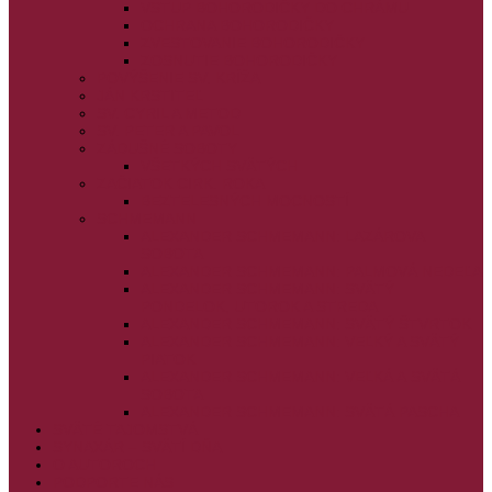
VSTUP BOHORODIČKY DO CHRÁMU
OCHRANA BOHORODIČKY
ZVESTOVANIE BOHORODIČKY
ZOSNUTIE BOHORODIČKY
POVÝŠENIE SV. KRÍŽA
JÁN KRSTITEĽ
SV. CYRIL A METOD
SV. PETER A PAVOL
ZÁDUŠNÉ SOBOTY
VŠETKÝCH SVÄTÝCH
ZAČIATOK CIRK. ROKA
BEZTELESNÝCH MOCNOSTÍ
SCHMEMANN
ALEXANDER SCHMEMANN: LAZÁROVA
SOBOTA
ALEXANDER SCHMEMANN: PALMOVÁ NEDEĽA
ALEXANDER SCHMEMANN: SVÄTÝ
PONDELOK, UTOROK A STREDA
ALEXANDER SCHMEMANN: SVÄTÝ ŠTVRTOK
ALEXANDER SCHMEMANN: VEĽKÝ A SVÄTÝ
PIATOK
ALEXANDER SCHMEMANN: VEĽKÁ A SVÄTÁ
SOBOTA
ALEXANDER SCHMEMANN: SVÄTÁ PASCHA
SVÄTÉ TAJOMSTVÁ
SYNAXÁR – SVÄTÍ DŇA
O AUTOROCH
PODPORTE NÁS