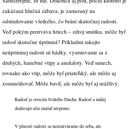
Samozrejme, že nie. Dokonca aj pôst, počas ktorého je
zakázaná hlučná zábava, je zameraný na
odstraňovanie všetkého, čo bráni skutočnej radosti.
Veď pokým pretrváva hriech – zdroj smútku, môže byť
radosť skutočne úprimná? Príkladmi takejto
neúprimnej radosti sú hádky, vysmievanie sa z
druhých, hanebné vtipy a anekdoty. Veď smiech,
rovnako ako vtip, môže byť priateľský, ale môže aj
zosmiešňovať. Môže baviť, ale môže byť aj urážlivý.
Radosť je ovocím Svätého Ducha. Radosť a nádej
dodávajú silu znášať utrpenie.
V plnosti radosti sa neuzatvárame do seba, ale