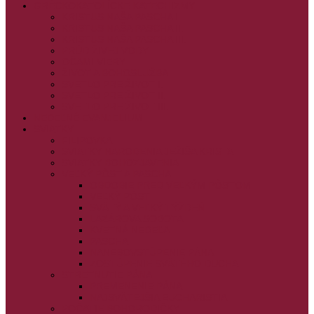
GRÉCKOKATOLÍCKE KATECHIZMY
KRISTUS NAŠA PASCHA I.
KRISTUS NAŠA PASCHA II.
KRISTUS NAŠA PASCHA III.
PRÚD ŽIVEJ VODY
OČAMI VIERY
ŽIVOT A BOHOSLUŽBA
SVETLO PRE ŽIVOT I.
SVETLO PRE ŽIVOT II.
SVETLO PRE ŽIVOT III.
NEDEĽNÉ EVANJELIUM
SVIATKY
FILIPOVKA
SVIATKY NARODENIA JEŽIŠA KRISTA
SVIATKY BOHOZJAVENIA
VEĽKÝ PÔST A PASCHA
OBDOBIE PRED VEĽKÝM PÔSTOM
VEĽKÝ PÔST
SVÄTÝ A VEĽKÝ TÝŽDEŇ
LAZÁROVA SOBOTA
KVETNÁ NEDEĽA
PASCHA
NANEBOVSTÚPENIE PÁNA
ZOSTÚPENIE SVÄTÉHO DUCHA
STRETNUTIE PÁNA
PREMENENIE PÁNA
NAJSVÄTEJŠIA EUCHARISTIA
POČATIE BOHORODIČKY