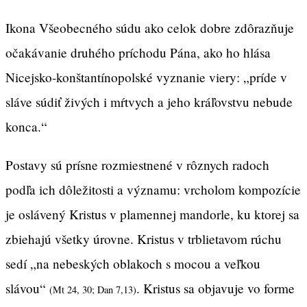
Ikona Všeobecného súdu ako celok dobre zdôrazňuje
očakávanie druhého príchodu Pána, ako ho hlása
Nicejsko-konštantínopolské vyznanie viery: „príde v
sláve súdiť živých i mŕtvych a jeho kráľovstvu nebude
konca.“
Postavy sú prísne rozmiestnené v rôznych radoch
podľa ich dôležitosti a významu: vrcholom kompozície
je oslávený Kristus v plamennej mandorle, ku ktorej sa
zbiehajú všetky úrovne. Kristus v trblietavom rúchu
sedí „na nebeských oblakoch s mocou a veľkou
slávou“
. Kristus sa objavuje vo forme
(Mt 24, 30; Dan 7,13)