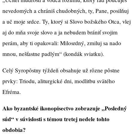
nevedomých a chrániš chudobných, ty, Pane, posilňuj
a uč moje srdce. Ty, ktorý si Slovo božského Otca, vlej
aj do mňa svoje slovo a ja nebudem brániť svojim
perám, aby ti opakovali: Milosrdný, zmiluj sa nado
mnou, nešťastne padlým“ (kondák sviatku).
Celý Syropôstny týždeň obsahuje už rôzne pôstne
prvky: Triodu, aliturgické dni, modlitbu svätého
Efréma.
Ako byzantské ikonopisectvo zobrazuje „Posledný
súd“ v súvislosti s témou tretej nedele tohto
obdobia?