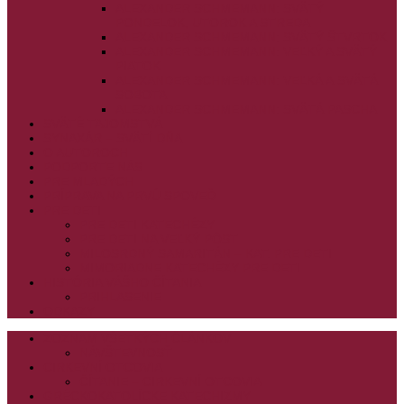
ALEXANDER SCHMEMANN: SVÄTÝ
PONDELOK, UTOROK A STREDA
ALEXANDER SCHMEMANN: SVÄTÝ ŠTVRTOK
ALEXANDER SCHMEMANN: VEĽKÝ A SVÄTÝ
PIATOK
ALEXANDER SCHMEMANN: VEĽKÁ A SVÄTÁ
SOBOTA
ALEXANDER SCHMEMANN: SVÄTÁ PASCHA
SVÄTÉ TAJOMSTVÁ
SYNAXÁR – SVÄTÍ DŇA
O AUTOROCH
PODPORTE NÁS
PRE MLADÝCH
PRÍPRAVA NA PRVÚ SPOVEĎ
PRE DETI
PRE DETI KATECHÉZY
PRE DETI NA VEĽKÝ PÔST
MILOSRDNÝ SAMARITÁN – KAT. PRE DETI
MIMORIADNE KATECHÉZY PRE DETI
HISTÓRIA VÁŠHO ČÍTANIA
PRIHLASENIE
ODKAZY
ZOZNAM VŠETKÝCH ČLÁNKOV
NÁVŠTEVNOSŤ
CIRKEVNÍ OTCOVIA
ČÍTANIE – CIRKEVNÍ OTCOVIA
GRÉCKOKATOLÍCKE KATECHIZMY