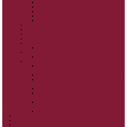
NARODENIE BOHORODIČKY
VSTUP BOHORODIČKY DO CHRÁMU
OCHRANA BOHORODIČKY
ZVESTOVANIE BOHORODIČKY
ZOSNUTIE BOHORODIČKY
POVÝŠENIE SV. KRÍŽA
JÁN KRSTITEĽ
SV. CYRIL A METOD
SV. PETER A PAVOL
ZÁDUŠNÉ SOBOTY
VŠETKÝCH SVÄTÝCH
ZAČIATOK CIRK. ROKA
BEZTELESNÝCH MOCNOSTÍ
SCHMEMANN
ALEXANDER SCHMEMANN: LAZÁROVA
SOBOTA
ALEXANDER SCHMEMANN: PALMOVÁ NEDEĽA
ALEXANDER SCHMEMANN: SVÄTÝ
PONDELOK, UTOROK A STREDA
ALEXANDER SCHMEMANN: SVÄTÝ ŠTVRTOK
ALEXANDER SCHMEMANN: VEĽKÝ A SVÄTÝ
PIATOK
ALEXANDER SCHMEMANN: VEĽKÁ A SVÄTÁ
SOBOTA
ALEXANDER SCHMEMANN: SVÄTÁ PASCHA
SVÄTÉ TAJOMSTVÁ
SYNAXÁR – SVÄTÍ DŇA
O AUTOROCH