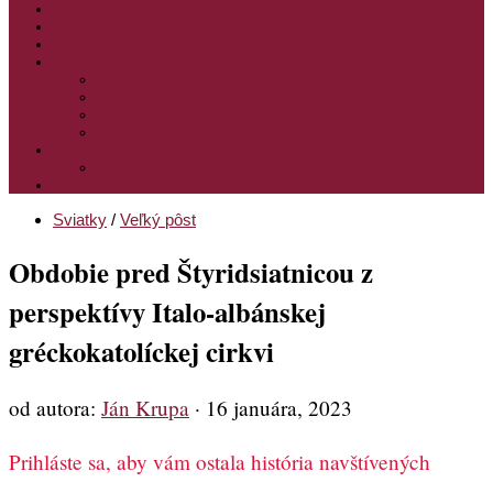
PODPORTE NÁS
PRE MLADÝCH
PRÍPRAVA NA PRVÚ SPOVEĎ
PRE DETI
PRE DETI KATECHÉZY
PRE DETI NA VEĽKÝ PÔST
MILOSRDNÝ SAMARITÁN – KAT. PRE DETI
MIMORIADNE KATECHÉZY PRE DETI
HISTÓRIA VÁŠHO ČÍTANIA
PRIHLASENIE
ODKAZY
Sviatky
/
Veľký pôst
Obdobie pred Štyridsiatnicou z
perspektívy Italo-albánskej
gréckokatolíckej cirkvi
od autora:
Ján Krupa
·
16 januára, 2023
Prihláste sa, aby vám ostala história navštívených