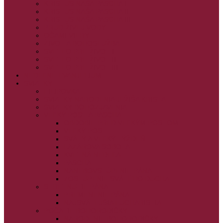
KRISTUS NAŠA PASCHA I.
KRISTUS NAŠA PASCHA II.
KRISTUS NAŠA PASCHA III.
PRÚD ŽIVEJ VODY
OČAMI VIERY
ŽIVOT A BOHOSLUŽBA
SVETLO PRE ŽIVOT I.
SVETLO PRE ŽIVOT II.
SVETLO PRE ŽIVOT III.
NEDEĽNÉ EVANJELIUM
SVIATKY
FILIPOVKA
SVIATKY NARODENIA JEŽIŠA KRISTA
SVIATKY BOHOZJAVENIA
VEĽKÝ PÔST A PASCHA
OBDOBIE PRED VEĽKÝM PÔSTOM
VEĽKÝ PÔST
SVÄTÝ A VEĽKÝ TÝŽDEŇ
LAZÁROVA SOBOTA
KVETNÁ NEDEĽA
PASCHA
NANEBOVSTÚPENIE PÁNA
ZOSTÚPENIE SVÄTÉHO DUCHA
STRETNUTIE PÁNA
PREMENENIE PÁNA
NAJSVÄTEJŠIA EUCHARISTIA
POČATIE BOHORODIČKY
NARODENIE BOHORODIČKY