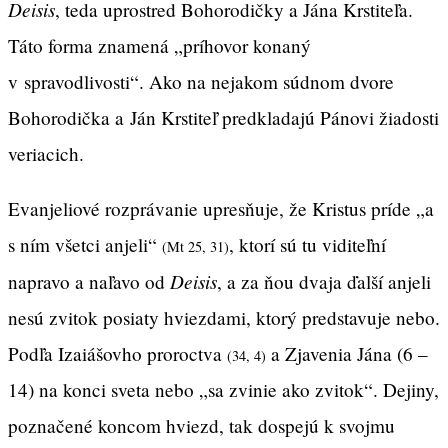
Deisis
, teda uprostred Bohorodičky a Jána Krstiteľa.
Táto forma znamená „príhovor konaný
v spravodlivosti“. Ako na nejakom súdnom dvore
Bohorodička a Ján Krstiteľ predkladajú Pánovi žiadosti
veriacich.
Evanjeliové rozprávanie upresňuje, že Kristus príde „a
s ním všetci anjeli“
, ktorí sú tu viditeľní
(Mt 25, 31)
Deisis
napravo a naľavo od
, a za ňou dvaja ďalší anjeli
nesú zvitok posiaty hviezdami, ktorý predstavuje nebo.
Podľa Izaiášovho proroctva
a Zjavenia Jána (6 –
(34, 4)
14) na konci sveta nebo „sa zvinie ako zvitok“. Dejiny,
poznačené koncom hviezd, tak dospejú k svojmu