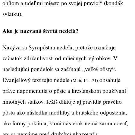
ohňom a udeľ mi miesto po svojej pravici“ (kondák
sviatku).
Ako je nazvaná štvrtá nedeľa?
Nazýva sa Syropôstna nedeľa, pretože označuje
začiatok zdržanlivosti od mliečnych výrobkov. V
nasledujúci pondelok sa začínajú „veľké pôsty“.
Evanjeliový text tejto nedele
obsahuje
(Mt 6, 14 – 21)
práve napomenutia o pôste a kresťanskom používaní
hmotných statkov. Ježiš diktuje aj pravidlá pravého
pôstu ako následku modlitby a bratského odpustenia,
ako formy pokánia, ktorá nás však nemá zarmucovať,
ani sa nemáme pred druhými ukazovať s