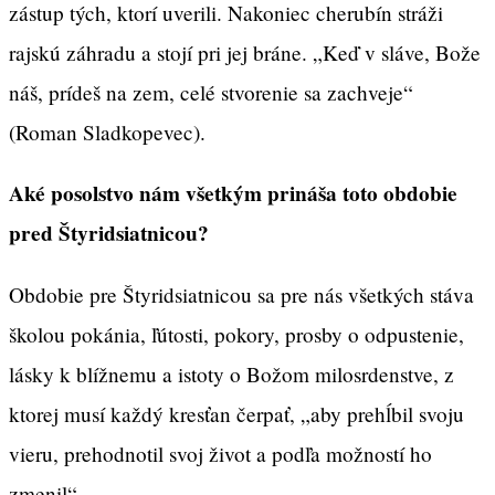
zástup tých, ktorí uverili. Nakoniec cherubín stráži
rajskú záhradu a stojí pri jej bráne. „Keď v sláve, Bože
náš, prídeš na zem, celé stvorenie sa zachveje“
(Roman Sladkopevec).
Aké posolstvo nám všetkým prináša toto obdobie
pred Štyridsiatnicou?
Obdobie pre Štyridsiatnicou sa pre nás všetkých stáva
školou pokánia, ľútosti, pokory, prosby o odpustenie,
lásky k blížnemu a istoty o Božom milosrdenstve, z
ktorej musí každý kresťan čerpať, „aby prehĺbil svoju
vieru, prehodnotil svoj život a podľa možností ho
zmenil“.