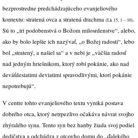
bezprostredne predchádzajúceho evanjeliového
kontextu: stratená ovca a stratená drachma
.
(Lk 15, 1 – 10)
Sú to „tri podobenstvá o Božom milosrdenstve“, alebo,
ako by bolo lepšie ich nazývať, „o Božej radosti“, lebo
bol „stratený, a našiel sa“ a v nebi je „väčšia radosť
nad jedným hriešnikom, ktorý robí pokánie, ako nad
deväťdesiatimi deviatimi spravodlivými, ktorí pokánie
nepotrebujú“.
V centre tohto evanjeliového textu vyniká postava
dobrého otca, ktorý netrpezlivo očakáva návrat svojho
zhýralého syna. Tento syn bez hanby žiada svoj podiel
dedičstva a odchádza z otcovho domu do „ďalekého