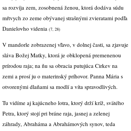
sa rozvíja zem, zosobnená ženou, ktorá dodáva súdu
mŕtvych zo zeme obývanej strašnými zvieratami podľa
Danielovho videnia
(7, 28)
V mandorle zobrazenej vľavo, v dolnej časti, sa zjavuje
sláva Božej Matky, ktorá je obklopená premenenou
prírodou raja; na ňu sa obracia putujúca Cirkev na
zemi a prosí ju o materinský príhovor. Panna Mária s
otvorenými dlaňami sa modlí a víta spravodlivých.
Tu vidíme aj kajúcneho lotra, ktorý drží kríž, svätého
Petra, ktorý stojí pri bráne raja, jasnej a zelenej
záhrady, Abraháma a Abrahámových synov, teda