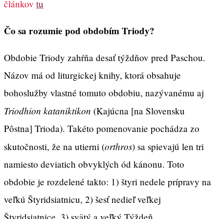
článkov
tu
Čo sa rozumie pod obdobím Triody?
Obdobie Triody zahŕňa desať týždňov pred Paschou.
Názov má od liturgickej knihy, ktorá obsahuje
bohoslužby vlastné tomuto obdobiu, nazývanému aj
Triodhion kataniktikon
(Kajúcna [na Slovensku
Pôstna] Trioda). Takéto pomenovanie pochádza zo
orthros
skutočnosti, že na utierni (
) sa spievajú len tri
namiesto deviatich obvyklých ód kánonu. Toto
obdobie je rozdelené takto: 1) štyri nedele prípravy na
veľkú Štyridsiatnicu, 2) šesť nedieľ veľkej
Štyridsiatnice, 3) svätý a veľký Týždeň.