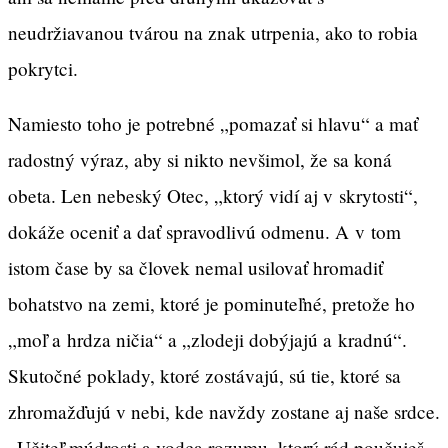
neudržiavanou tvárou na znak utrpenia, ako to robia
pokrytci.
Namiesto toho je potrebné „pomazať si hlavu“ a mať
radostný výraz, aby si nikto nevšimol, že sa koná
obeta. Len nebeský Otec, „ktorý vidí aj v skrytosti“,
dokáže oceniť a dať spravodlivú odmenu. A v tom
istom čase by sa človek nemal usilovať hromadiť
bohatstvo na zemi, ktoré je pominuteľné, pretože ho
„moľ a hrdza ničia“ a „zlodeji dobýjajú a kradnú“.
Skutočné poklady, ktoré zostávajú, sú tie, ktoré sa
zhromažďujú v nebi, kde navždy zostane aj naše srdce.
„Učiteľ múdrosti a vodca rozumu, ktorý rád poučuješ