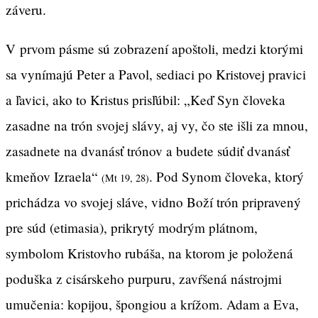
záveru.
V prvom pásme sú zobrazení apoštoli, medzi ktorými
sa vynímajú Peter a Pavol, sediaci po Kristovej pravici
a ľavici, ako to Kristus prisľúbil: „Keď Syn človeka
zasadne na trón svojej slávy, aj vy, čo ste išli za mnou,
zasadnete na dvanásť trónov a budete súdiť dvanásť
kmeňov Izraela“
. Pod Synom človeka, ktorý
(Mt 19, 28)
prichádza vo svojej sláve, vidno Boží trón pripravený
pre súd (etimasia), prikrytý modrým plátnom,
symbolom Kristovho rubáša, na ktorom je položená
poduška z cisárskeho purpuru, zavŕšená nástrojmi
umučenia: kopijou, špongiou a krížom. Adam a Eva,