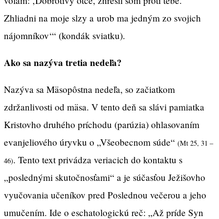
volám: ‚Dobrotivý otče, zhrešil som proti tebe.
Zhliadni na moje slzy a urob ma jedným zo svojich
nájomníkov‘“ (kondák sviatku).
Ako sa nazýva tretia nedeľa?
Nazýva sa Mäsopôstna nedeľa, so začiatkom
zdržanlivosti od mäsa. V tento deň sa slávi pamiatka
Kristovho druhého príchodu (parúzia) ohlasovaním
evanjeliového úryvku o „Všeobecnom súde“
(Mt 25, 31 –
. Tento text privádza veriacich do kontaktu s
46)
„poslednými skutočnosťami“ a je súčasťou Ježišovho
vyučovania učeníkov pred Poslednou večerou a jeho
umučením. Ide o eschatologickú reč: „Až príde Syn