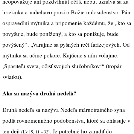
neopovažuje ani pozdvihnúť oči k nebu, uznáva sa za
hriešnika a naliehavo prosí o Božie milosrdenstvo. Pán
ospravedlní mýtnika a pripomenie každému, že „kto sa
povyšuje, bude ponížený, a kto sa ponižuje, bude
povýšený“. „Varujme sa pyšných rečí farizejových. Od
mýtnika sa učme pokore. Kajúcne s ním volajme:
‚Spasiteľu sveta, očisť svojich služobníkov‘“ (tropár
sviatku).
Ako sa nazýva druhá nedeľa?
Druhá nedeľa sa nazýva Nedeľa márnotratného syna
podľa rovnomenného podobenstva, ktoré sa ohlasuje v
ten deň
. Je potrebné ho zaradiť do
(Lk 15, 11 – 32)