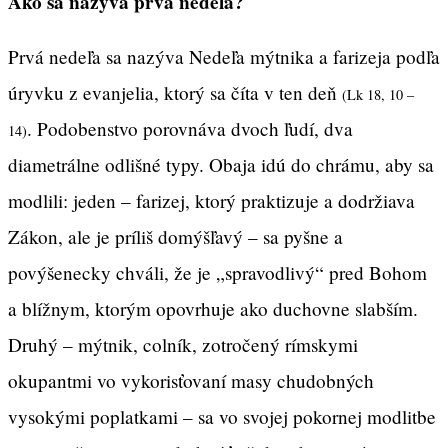
Ako sa nazýva prvá nedeľa?
Prvá nedeľa sa nazýva Nedeľa mýtnika a farizeja podľa
úryvku z evanjelia, ktorý sa číta v ten deň
(Lk 18, 10 –
. Podobenstvo porovnáva dvoch ľudí, dva
14)
diametrálne odlišné typy. Obaja idú do chrámu, aby sa
modlili: jeden – farizej, ktorý praktizuje a dodržiava
Zákon, ale je príliš domýšľavý – sa pyšne a
povýšenecky chváli, že je „spravodlivý“ pred Bohom
a blížnym, ktorým opovrhuje ako duchovne slabším.
Druhý – mýtnik, colník, zotročený rímskymi
okupantmi vo vykorisťovaní masy chudobných
vysokými poplatkami – sa vo svojej pokornej modlitbe