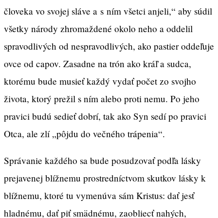
človeka vo svojej sláve a s ním všetci anjeli,“ aby súdil
všetky národy zhromaždené okolo neho a oddelil
spravodlivých od nespravodlivých, ako pastier oddeľuje
ovce od capov. Zasadne na trón ako kráľ a sudca,
ktorému bude musieť každý vydať počet zo svojho
života, ktorý prežil s ním alebo proti nemu. Po jeho
pravici budú sedieť dobrí, tak ako Syn sedí po pravici
Otca, ale zlí „pôjdu do večného trápenia“.
Správanie každého sa bude posudzovať podľa lásky
prejavenej blížnemu prostredníctvom skutkov lásky k
blížnemu, ktoré tu vymenúva sám Kristus: dať jesť
hladnému, dať piť smädnému, zaobliecť nahých,