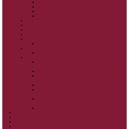
VSTUP BOHORODIČKY DO CHRÁMU
OCHRANA BOHORODIČKY
ZVESTOVANIE BOHORODIČKY
ZOSNUTIE BOHORODIČKY
POVÝŠENIE SV. KRÍŽA
JÁN KRSTITEĽ
SV. CYRIL A METOD
SV. PETER A PAVOL
ZÁDUŠNÉ SOBOTY
VŠETKÝCH SVÄTÝCH
ZAČIATOK CIRK. ROKA
BEZTELESNÝCH MOCNOSTÍ
SCHMEMANN
ALEXANDER SCHMEMANN: LAZÁROVA
SOBOTA
ALEXANDER SCHMEMANN: PALMOVÁ NEDEĽA
ALEXANDER SCHMEMANN: SVÄTÝ
PONDELOK, UTOROK A STREDA
ALEXANDER SCHMEMANN: SVÄTÝ ŠTVRTOK
ALEXANDER SCHMEMANN: VEĽKÝ A SVÄTÝ
PIATOK
ALEXANDER SCHMEMANN: VEĽKÁ A SVÄTÁ
SOBOTA
ALEXANDER SCHMEMANN: SVÄTÁ PASCHA
SVÄTÉ TAJOMSTVÁ
SYNAXÁR – SVÄTÍ DŇA
O AUTOROCH
PODPORTE NÁS