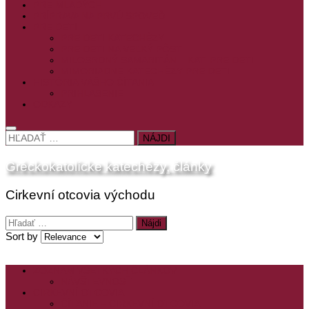
PRE MLADÝCH
PRÍPRAVA NA PRVÚ SPOVEĎ
PRE DETI
PRE DETI KATECHÉZY
PRE DETI NA VEĽKÝ PÔST
MILOSRDNÝ SAMARITÁN – KAT. PRE DETI
MIMORIADNE KATECHÉZY PRE DETI
HISTÓRIA VÁŠHO ČÍTANIA
PRIHLASENIE
ODKAZY
HĽADAŤ:
Gréckokatolícke katechézy, články
Cirkevní otcovia východu
Hľadať:
Sort by
ZOZNAM VŠETKÝCH ČLÁNKOV
NÁVŠTEVNOSŤ
CIRKEVNÍ OTCOVIA
ČÍTANIE – CIRKEVNÍ OTCOVIA