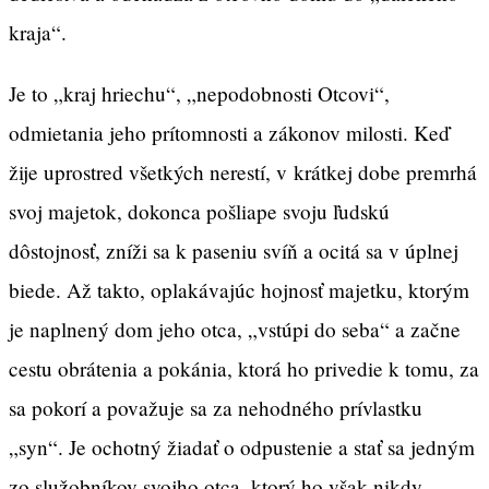
kraja“.
Je to „kraj hriechu“, „nepodobnosti Otcovi“,
odmietania jeho prítomnosti a zákonov milosti. Keď
žije uprostred všetkých nerestí, v krátkej dobe premrhá
svoj majetok, dokonca pošliape svoju ľudskú
dôstojnosť, zníži sa k paseniu svíň a ocitá sa v úplnej
biede. Až takto, oplakávajúc hojnosť majetku, ktorým
je naplnený dom jeho otca, „vstúpi do seba“ a začne
cestu obrátenia a pokánia, ktorá ho privedie k tomu, za
sa pokorí a považuje sa za nehodného prívlastku
„syn“. Je ochotný žiadať o odpustenie a stať sa jedným
zo služobníkov svojho otca, ktorý ho však nikdy