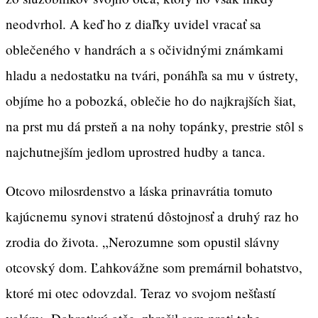
neodvrhol. A keď ho z diaľky uvidel vracať sa
oblečeného v handrách a s očividnými známkami
hladu a nedostatku na tvári, ponáhľa sa mu v ústrety,
objíme ho a pobozká, oblečie ho do najkrajších šiat,
na prst mu dá prsteň a na nohy topánky, prestrie stôl s
najchutnejším jedlom uprostred hudby a tanca.
Otcovo milosrdenstvo a láska prinavrátia tomuto
kajúcnemu synovi stratenú dôstojnosť a druhý raz ho
zrodia do života. „Nerozumne som opustil slávny
otcovský dom. Ľahkovážne som premárnil bohatstvo,
ktoré mi otec odovzdal. Teraz vo svojom nešťastí