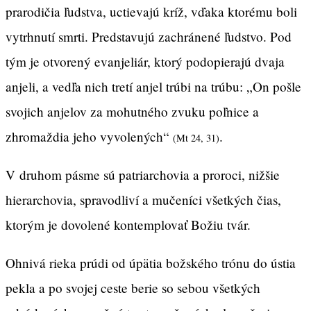
prarodičia ľudstva, uctievajú kríž, vďaka ktorému boli
vytrhnutí smrti. Predstavujú zachránené ľudstvo. Pod
tým je otvorený evanjeliár, ktorý podopierajú dvaja
anjeli, a vedľa nich tretí anjel trúbi na trúbu: „On pošle
svojich anjelov za mohutného zvuku poľnice a
zhromaždia jeho vyvolených“
.
(Mt 24, 31)
V druhom pásme sú patriarchovia a proroci, nižšie
hierarchovia, spravodliví a mučeníci všetkých čias,
ktorým je dovolené kontemplovať Božiu tvár.
Ohnivá rieka prúdi od úpätia božského trónu do ústia
pekla a po svojej ceste berie so sebou všetkých