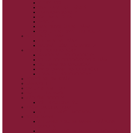
VEĽKÝ PÔST
SVÄTÝ A VEĽKÝ TÝŽDEŇ
LAZÁROVA SOBOTA
KVETNÁ NEDEĽA
PASCHA
NANEBOVSTÚPENIE PÁNA
ZOSTÚPENIE SVÄTÉHO DUCHA
STRETNUTIE PÁNA
PREMENENIE PÁNA
NAJSVÄTEJŠIA EUCHARISTIA
POČATIE BOHORODIČKY
NARODENIE BOHORODIČKY
VSTUP BOHORODIČKY DO CHRÁMU
OCHRANA BOHORODIČKY
ZVESTOVANIE BOHORODIČKY
ZOSNUTIE BOHORODIČKY
POVÝŠENIE SV. KRÍŽA
JÁN KRSTITEĽ
SV. CYRIL A METOD
SV. PETER A PAVOL
ZÁDUŠNÉ SOBOTY
VŠETKÝCH SVÄTÝCH
ZAČIATOK CIRK. ROKA
BEZTELESNÝCH MOCNOSTÍ
SCHMEMANN
ALEXANDER SCHMEMANN: LAZÁROVA
SOBOTA
ALEXANDER SCHMEMANN: PALMOVÁ NEDEĽA