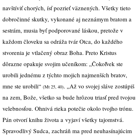
navštíviť chorých, ísť pozrieť väznených. Všetky tieto
dobročinné skutky, vykonané aj neznámym bratom a
sestrám, musia byť podporované láskou, pretože v
každom človeku sa odráža tvár Otca, do každého
stvorenia je vtlačený obraz Boha. Preto Kristus
dôrazne opakuje svojim učeníkom: „Čokoľvek ste
urobili jednému z týchto mojich najmenších bratov,
mne ste urobili“
. „Až vo svojej sláve zostúpiš
(Mt 25, 40)
na zem, Bože, všetko sa bude hrôzou triasť pred tvojou
velebnosťou. Ohnivá rieka potečie okolo tvojho trónu.
Pán otvorí knihu života a vyjaví všetky tajomstvá.
Spravodlivý Sudca, zachráň ma pred neuhasínajúcim