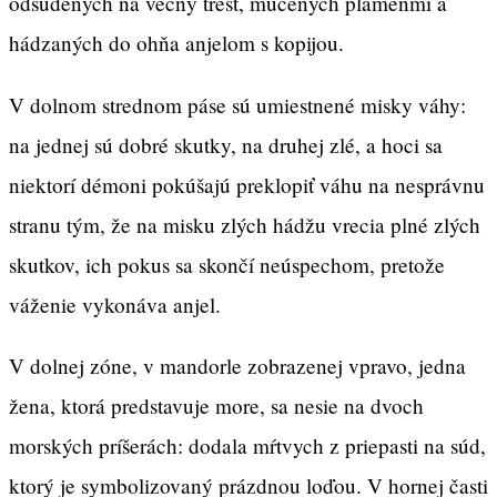
odsúdených na večný trest, mučených plameňmi a
hádzaných do ohňa anjelom s kopijou.
V dolnom strednom páse sú umiestnené misky váhy:
na jednej sú dobré skutky, na druhej zlé, a hoci sa
niektorí démoni pokúšajú preklopiť váhu na nesprávnu
stranu tým, že na misku zlých hádžu vrecia plné zlých
skutkov, ich pokus sa skončí neúspechom, pretože
váženie vykonáva anjel.
V dolnej zóne, v mandorle zobrazenej vpravo, jedna
žena, ktorá predstavuje more, sa nesie na dvoch
morských príšerách: dodala mŕtvych z priepasti na súd,
ktorý je symbolizovaný prázdnou loďou. V hornej časti