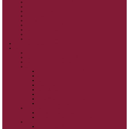
KRISTUS NAŠA PASCHA I.
KRISTUS NAŠA PASCHA II.
KRISTUS NAŠA PASCHA III.
PRÚD ŽIVEJ VODY
OČAMI VIERY
ŽIVOT A BOHOSLUŽBA
SVETLO PRE ŽIVOT I.
SVETLO PRE ŽIVOT II.
SVETLO PRE ŽIVOT III.
NEDEĽNÉ EVANJELIUM
SVIATKY
FILIPOVKA
SVIATKY NARODENIA JEŽIŠA KRISTA
SVIATKY BOHOZJAVENIA
VEĽKÝ PÔST A PASCHA
OBDOBIE PRED VEĽKÝM PÔSTOM
VEĽKÝ PÔST
SVÄTÝ A VEĽKÝ TÝŽDEŇ
LAZÁROVA SOBOTA
KVETNÁ NEDEĽA
PASCHA
NANEBOVSTÚPENIE PÁNA
ZOSTÚPENIE SVÄTÉHO DUCHA
STRETNUTIE PÁNA
PREMENENIE PÁNA
NAJSVÄTEJŠIA EUCHARISTIA
POČATIE BOHORODIČKY
NARODENIE BOHORODIČKY