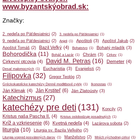
www.byzantskýobrad.sk:
Značky:
2. nedeľa po Päťdesiatnici
(2)
3. nedeľa po Päťdesiatnici
(1)
Apoštoli
(3)
9. nedeľa po Päťdesiatnici
(2)
Apoštol Jakub
(2)
Anjeli
(1)
Bazil Veľký
(4)
Bohatý mladík
(3)
Apoštol Tomáš
(2)
Bohatstvo
(1)
Bohorodička
(11)
Chrám
(3)
Boháč a Lazár
(1)
Cirkev
(1)
David M. Petras
(16)
Cirkevní otcovia
(4)
Demeter
(4)
Eucharistia
(3)
Evanjelisti
(2)
Desať malomocných
(1)
Filipovka
(32)
Gregor Teológ
(2)
Gréckokatolícke katechézy Denné modlitbové cykly
(1)
Ikonostas
(1)
Ján Krstiteľ
(6)
Ján Klimak
(4)
Ján Zlatoústy
(3)
Katechizmus
(27)
katechézy pre deti
(131)
Koncily
(2)
Kristus naša Pascha II.
(4)
Kristus oslobodzuje posadnutých
(1)
Kríž a vzkriesenie
(6)
Kvetná nedeľa
(4)
Lazárova sobota
(2)
liturgia
(10)
Liturgia sv. Bazila Veľkého
(2)
Manželstvo
(2)
Liturgia vopred posvätených darov
(1)
Mních východnej cirkvi
(1)