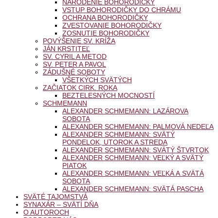
NARODENIE BOHORODIČKY
VSTUP BOHORODIČKY DO CHRÁMU
OCHRANA BOHORODIČKY
ZVESTOVANIE BOHORODIČKY
ZOSNUTIE BOHORODIČKY
POVÝŠENIE SV. KRÍŽA
JÁN KRSTITEĽ
SV. CYRIL A METOD
SV. PETER A PAVOL
ZÁDUŠNÉ SOBOTY
VŠETKÝCH SVÄTÝCH
ZAČIATOK CIRK. ROKA
BEZTELESNÝCH MOCNOSTÍ
SCHMEMANN
ALEXANDER SCHMEMANN: LAZÁROVA
SOBOTA
ALEXANDER SCHMEMANN: PALMOVÁ NEDEĽA
ALEXANDER SCHMEMANN: SVÄTÝ
PONDELOK, UTOROK A STREDA
ALEXANDER SCHMEMANN: SVÄTÝ ŠTVRTOK
ALEXANDER SCHMEMANN: VEĽKÝ A SVÄTÝ
PIATOK
ALEXANDER SCHMEMANN: VEĽKÁ A SVÄTÁ
SOBOTA
ALEXANDER SCHMEMANN: SVÄTÁ PASCHA
SVÄTÉ TAJOMSTVÁ
SYNAXÁR – SVÄTÍ DŇA
O AUTOROCH