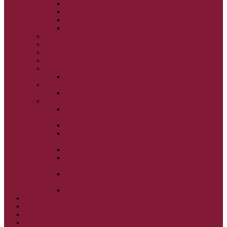
VSTUP BOHORODIČKY DO CHRÁMU
OCHRANA BOHORODIČKY
ZVESTOVANIE BOHORODIČKY
ZOSNUTIE BOHORODIČKY
POVÝŠENIE SV. KRÍŽA
JÁN KRSTITEĽ
SV. CYRIL A METOD
SV. PETER A PAVOL
ZÁDUŠNÉ SOBOTY
VŠETKÝCH SVÄTÝCH
ZAČIATOK CIRK. ROKA
BEZTELESNÝCH MOCNOSTÍ
SCHMEMANN
ALEXANDER SCHMEMANN: LAZÁROVA
SOBOTA
ALEXANDER SCHMEMANN: PALMOVÁ NEDEĽA
ALEXANDER SCHMEMANN: SVÄTÝ
PONDELOK, UTOROK A STREDA
ALEXANDER SCHMEMANN: SVÄTÝ ŠTVRTOK
ALEXANDER SCHMEMANN: VEĽKÝ A SVÄTÝ
PIATOK
ALEXANDER SCHMEMANN: VEĽKÁ A SVÄTÁ
SOBOTA
ALEXANDER SCHMEMANN: SVÄTÁ PASCHA
SVÄTÉ TAJOMSTVÁ
SYNAXÁR – SVÄTÍ DŇA
O AUTOROCH
PODPORTE NÁS