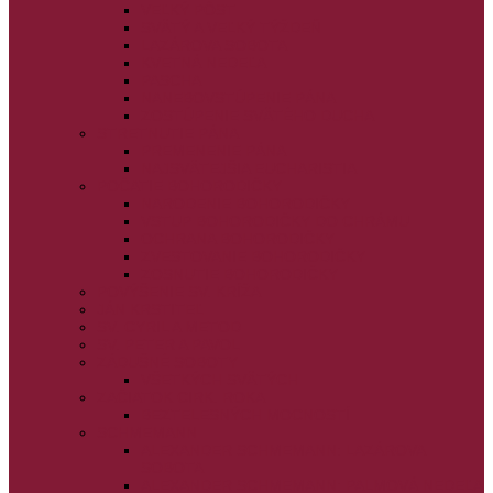
VEĽKÝ PÔST
SVÄTÝ A VEĽKÝ TÝŽDEŇ
LAZÁROVA SOBOTA
KVETNÁ NEDEĽA
PASCHA
NANEBOVSTÚPENIE PÁNA
ZOSTÚPENIE SVÄTÉHO DUCHA
STRETNUTIE PÁNA
PREMENENIE PÁNA
NAJSVÄTEJŠIA EUCHARISTIA
POČATIE BOHORODIČKY
NARODENIE BOHORODIČKY
VSTUP BOHORODIČKY DO CHRÁMU
OCHRANA BOHORODIČKY
ZVESTOVANIE BOHORODIČKY
ZOSNUTIE BOHORODIČKY
POVÝŠENIE SV. KRÍŽA
JÁN KRSTITEĽ
SV. CYRIL A METOD
SV. PETER A PAVOL
ZÁDUŠNÉ SOBOTY
VŠETKÝCH SVÄTÝCH
ZAČIATOK CIRK. ROKA
BEZTELESNÝCH MOCNOSTÍ
SCHMEMANN
ALEXANDER SCHMEMANN: LAZÁROVA
SOBOTA
ALEXANDER SCHMEMANN: PALMOVÁ NEDEĽA