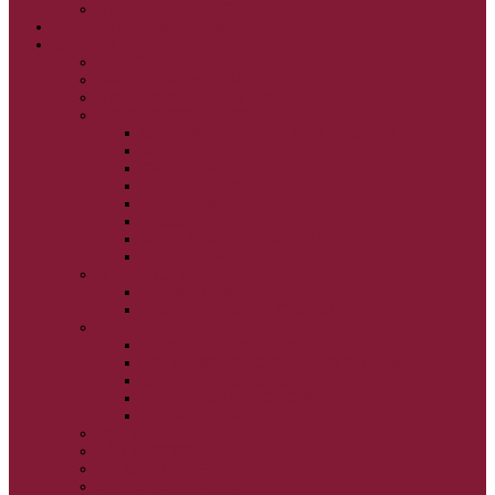
SVETLO PRE ŽIVOT III.
NEDEĽNÉ EVANJELIUM
SVIATKY
FILIPOVKA
SVIATKY NARODENIA JEŽIŠA KRISTA
SVIATKY BOHOZJAVENIA
VEĽKÝ PÔST A PASCHA
OBDOBIE PRED VEĽKÝM PÔSTOM
VEĽKÝ PÔST
SVÄTÝ A VEĽKÝ TÝŽDEŇ
LAZÁROVA SOBOTA
KVETNÁ NEDEĽA
PASCHA
NANEBOVSTÚPENIE PÁNA
ZOSTÚPENIE SVÄTÉHO DUCHA
STRETNUTIE PÁNA
PREMENENIE PÁNA
NAJSVÄTEJŠIA EUCHARISTIA
POČATIE BOHORODIČKY
NARODENIE BOHORODIČKY
VSTUP BOHORODIČKY DO CHRÁMU
OCHRANA BOHORODIČKY
ZVESTOVANIE BOHORODIČKY
ZOSNUTIE BOHORODIČKY
POVÝŠENIE SV. KRÍŽA
JÁN KRSTITEĽ
SV. CYRIL A METOD
SV. PETER A PAVOL