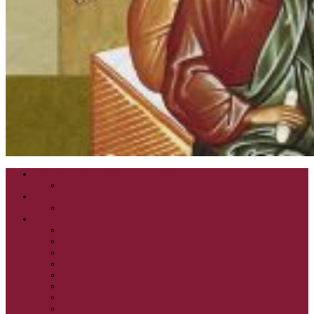
ZOZNAM VŠETKÝCH ČLÁNKOV
NÁVŠTEVNOSŤ
CIRKEVNÍ OTCOVIA
ČÍTANIE – CIRKEVNÍ OTCOVIA
GRÉCKOKATOLÍCKE KATECHIZMY
KRISTUS NAŠA PASCHA I.
KRISTUS NAŠA PASCHA II.
KRISTUS NAŠA PASCHA III.
PRÚD ŽIVEJ VODY
OČAMI VIERY
ŽIVOT A BOHOSLUŽBA
SVETLO PRE ŽIVOT I.
SVETLO PRE ŽIVOT II.