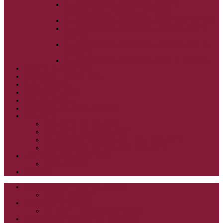
ALEXANDER SCHMEMANN: SVÄTÝ
PONDELOK, UTOROK A STREDA
ALEXANDER SCHMEMANN: SVÄTÝ ŠTVRTOK
ALEXANDER SCHMEMANN: VEĽKÝ A SVÄTÝ
PIATOK
ALEXANDER SCHMEMANN: VEĽKÁ A SVÄTÁ
SOBOTA
ALEXANDER SCHMEMANN: SVÄTÁ PASCHA
SVÄTÉ TAJOMSTVÁ
SYNAXÁR – SVÄTÍ DŇA
O AUTOROCH
PODPORTE NÁS
PRE MLADÝCH
PRÍPRAVA NA PRVÚ SPOVEĎ
PRE DETI
PRE DETI KATECHÉZY
PRE DETI NA VEĽKÝ PÔST
MILOSRDNÝ SAMARITÁN – KAT. PRE DETI
MIMORIADNE KATECHÉZY PRE DETI
HISTÓRIA VÁŠHO ČÍTANIA
PRIHLASENIE
ODKAZY
ZOZNAM VŠETKÝCH ČLÁNKOV
NÁVŠTEVNOSŤ
CIRKEVNÍ OTCOVIA
ČÍTANIE – CIRKEVNÍ OTCOVIA
GRÉCKOKATOLÍCKE KATECHIZMY