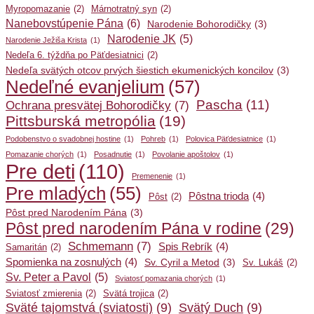
Myropomazanie
(2)
Márnotratný syn
(2)
Nanebovstúpenie Pána
(6)
Narodenie Bohorodičky
(3)
Narodenie JK
(5)
Narodenie Ježiša Krista
(1)
Nedeľa 6. týždňa po Päťdesiatnici
(2)
Nedeľa svätých otcov prvých šiestich ekumenických koncilov
(3)
Nedeľné evanjelium
(57)
Pascha
(11)
Ochrana presvätej Bohorodičky
(7)
Pittsburská metropólia
(19)
Podobenstvo o svadobnej hostine
(1)
Pohreb
(1)
Polovica Päťdesiatnice
(1)
Pomazanie chorých
(1)
Posadnutie
(1)
Povolanie apoštolov
(1)
Pre deti
(110)
Premenenie
(1)
Pre mladých
(55)
Pôstna trioda
(4)
Pôst
(2)
Pôst pred Narodením Pána
(3)
Pôst pred narodením Pána v rodine
(29)
Schmemann
(7)
Spis Rebrík
(4)
Samaritán
(2)
Spomienka na zosnulých
(4)
Sv. Cyril a Metod
(3)
Sv. Lukáš
(2)
Sv. Peter a Pavol
(5)
Sviatosť pomazania chorých
(1)
Sviatosť zmierenia
(2)
Svätá trojica
(2)
Sväté tajomstvá (sviatosti)
(9)
Svätý Duch
(9)