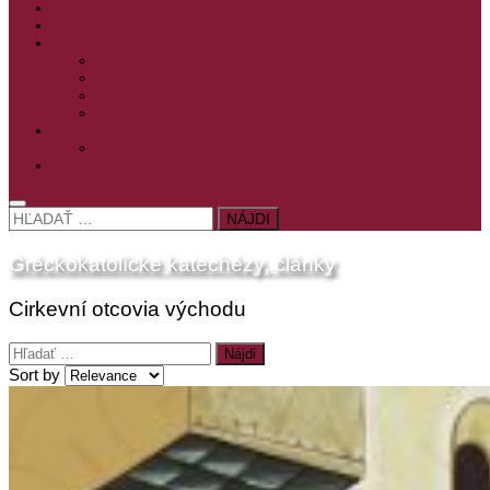
PRE MLADÝCH
PRÍPRAVA NA PRVÚ SPOVEĎ
PRE DETI
PRE DETI KATECHÉZY
PRE DETI NA VEĽKÝ PÔST
MILOSRDNÝ SAMARITÁN – KAT. PRE DETI
MIMORIADNE KATECHÉZY PRE DETI
HISTÓRIA VÁŠHO ČÍTANIA
PRIHLASENIE
ODKAZY
HĽADAŤ:
Gréckokatolícke katechézy, články
Cirkevní otcovia východu
Hľadať:
Sort by