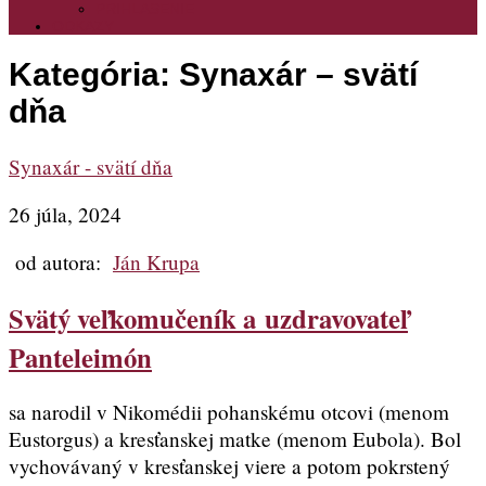
PRIHLASENIE
ODKAZY
Kategória:
Synaxár – svätí
dňa
Synaxár - svätí dňa
26 júla, 2024
od autora:
Ján Krupa
Svätý veľkomučeník a uzdravovateľ
Panteleimón
sa narodil v Nikomédii pohanskému otcovi (menom
Eustorgus) a kresťanskej matke (menom Eubola). Bol
vychovávaný v kresťanskej viere a potom pokrstený