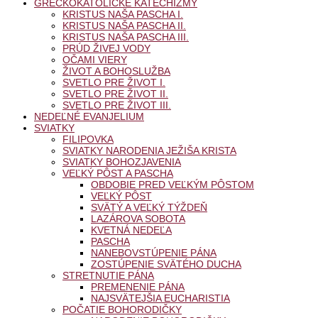
GRÉCKOKATOLÍCKE KATECHIZMY
KRISTUS NAŠA PASCHA I.
KRISTUS NAŠA PASCHA II.
KRISTUS NAŠA PASCHA III.
PRÚD ŽIVEJ VODY
OČAMI VIERY
ŽIVOT A BOHOSLUŽBA
SVETLO PRE ŽIVOT I.
SVETLO PRE ŽIVOT II.
SVETLO PRE ŽIVOT III.
NEDEĽNÉ EVANJELIUM
SVIATKY
FILIPOVKA
SVIATKY NARODENIA JEŽIŠA KRISTA
SVIATKY BOHOZJAVENIA
VEĽKÝ PÔST A PASCHA
OBDOBIE PRED VEĽKÝM PÔSTOM
VEĽKÝ PÔST
SVÄTÝ A VEĽKÝ TÝŽDEŇ
LAZÁROVA SOBOTA
KVETNÁ NEDEĽA
PASCHA
NANEBOVSTÚPENIE PÁNA
ZOSTÚPENIE SVÄTÉHO DUCHA
STRETNUTIE PÁNA
PREMENENIE PÁNA
NAJSVÄTEJŠIA EUCHARISTIA
POČATIE BOHORODIČKY