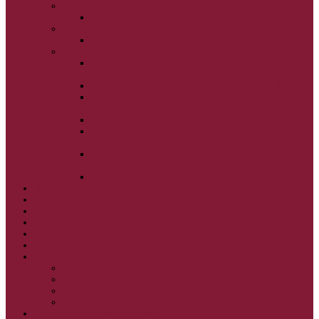
ZÁDUŠNÉ SOBOTY
VŠETKÝCH SVÄTÝCH
ZAČIATOK CIRK. ROKA
BEZTELESNÝCH MOCNOSTÍ
SCHMEMANN
ALEXANDER SCHMEMANN: LAZÁROVA
SOBOTA
ALEXANDER SCHMEMANN: PALMOVÁ NEDEĽA
ALEXANDER SCHMEMANN: SVÄTÝ
PONDELOK, UTOROK A STREDA
ALEXANDER SCHMEMANN: SVÄTÝ ŠTVRTOK
ALEXANDER SCHMEMANN: VEĽKÝ A SVÄTÝ
PIATOK
ALEXANDER SCHMEMANN: VEĽKÁ A SVÄTÁ
SOBOTA
ALEXANDER SCHMEMANN: SVÄTÁ PASCHA
SVÄTÉ TAJOMSTVÁ
SYNAXÁR – SVÄTÍ DŇA
O AUTOROCH
PODPORTE NÁS
PRE MLADÝCH
PRÍPRAVA NA PRVÚ SPOVEĎ
PRE DETI
PRE DETI KATECHÉZY
PRE DETI NA VEĽKÝ PÔST
MILOSRDNÝ SAMARITÁN – KAT. PRE DETI
MIMORIADNE KATECHÉZY PRE DETI
HISTÓRIA VÁŠHO ČÍTANIA