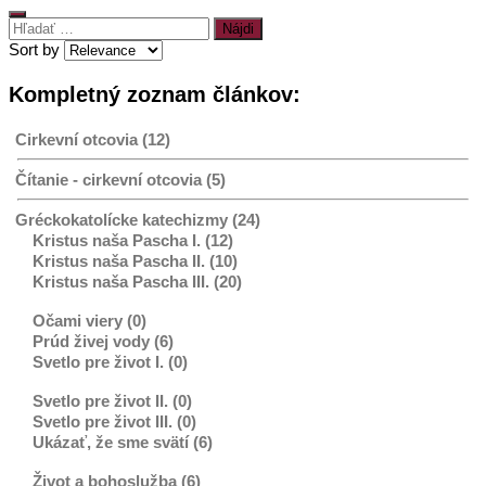
Hľadať:
Sort by
Kompletný zoznam článkov:
Cirkevní otcovia (12)
Čítanie - cirkevní otcovia (5)
Gréckokatolícke katechizmy (24)
Kristus naša Pascha I. (12)
Kristus naša Pascha II. (10)
Kristus naša Pascha III. (20)
Očami viery (0)
Prúd živej vody (6)
Svetlo pre život I. (0)
Svetlo pre život II. (0)
Svetlo pre život III. (0)
Ukázať, že sme svätí (6)
Život a bohoslužba (6)