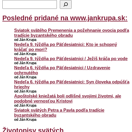
Posledné pridané na www.jankrupa.sk:
Sviatok svätého Premenenia a požehnanie ovocia podľa
tradície byzantského obradu
od Ján Krupa
Nedeľa 9. týždňa po Päťdesiatnici: Kto je schopný
kráčať po mori?
od Ján Krupa
Nedeľa 9. týždňa po Päťdesiatnici / Ježiš kráča po vode
od Ján Krupa
Nedeľa 6. týždňa po Päťdesiatnici / Uzdravenie
ochrnutého
od Ján Krupa
Nedeľa 6. týždňa po Päťdesiatnici: Syn človeka odpúšťa
hriechy
od Ján Krupa
Apoštolské kniežatá boli odlišné svojimi životmi, ale
podobné vernosťou Kristovi
od Ján Krupa
Sviatok svätých Petra a Pavla podľa tradície
byzantského obradu
od Ján Krupa
Životopisy svätých