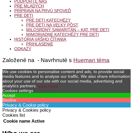
PODPORTE NÁS
PRE MLADÝCH
PRÍPRAVA NA PRVÚ SPOVEĎ
PRE DETI
PRE DETI KATECHÉZY
PRE DETI NA VEĽKÝ PÔST
MILOSRDNÝ SAMARITÁN – KAT. PRE DETI
MIMORIADNE KATECHÉZY PRE DETI
HISTÓRIA VÁŠHO ČÍTANIA
PRIHLASENIE
ODKAZY
Založené na
- Navrhnuté s
Hueman téma
We use cookies to personalise content and ads, to provide social
media features and to analyse our traffic. We also share information
about your use of our site with our social media, advertising and
analytics partners.
View more
Cookies settings
Accept
Decline
Privacy & Cookie policy
Privacy & Cookies policy
Cookies list
Cookie name
Active