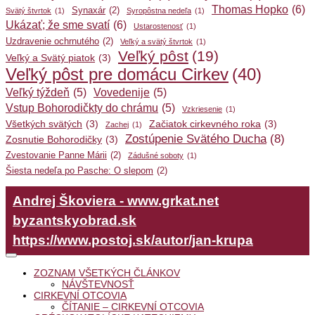
Thomas Hopko
(6)
Synaxár
(2)
Svätý štvrtok
(1)
Syropôstna nedeľa
(1)
Ukázať; že sme svatí
(6)
Ustarostenosť
(1)
Uzdravenie ochrnutého
(2)
Veľký a svätý štvrtok
(1)
Veľký pôst
(19)
Veľký a Svätý piatok
(3)
Veľký pôst pre domácu Cirkev
(40)
Veľký týždeň
(5)
Vovedenije
(5)
Vstup Bohorodičkty do chrámu
(5)
Vzkriesenie
(1)
Všetkých svätých
(3)
Začiatok cirkevného roka
(3)
Zachej
(1)
Zostúpenie Svätého Ducha
(8)
Zosnutie Bohorodičky
(3)
Zvestovanie Panne Márii
(2)
Zádušné soboty
(1)
Šiesta nedeľa po Pasche: O slepom
(2)
Andrej Škoviera - www.grkat.net
byzantskyobrad.sk
https://www.postoj.sk/autor/jan-krupa
ZOZNAM VŠETKÝCH ČLÁNKOV
NÁVŠTEVNOSŤ
CIRKEVNÍ OTCOVIA
ČÍTANIE – CIRKEVNÍ OTCOVIA