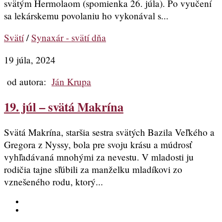
svätým Hermolaom (spomienka 26. júla). Po vyučení
sa lekárskemu povolaniu ho vykonával s...
Svätí
/
Synaxár - svätí dňa
19 júla, 2024
od autora:
Ján Krupa
19. júl – svätá Makrína
Svätá Makrína, staršia sestra svätých Bazila Veľkého a
Gregora z Nyssy, bola pre svoju krásu a múdrosť
vyhľadávaná mnohými za nevestu. V mladosti ju
rodičia tajne sľúbili za manželku mladíkovi zo
vznešeného rodu, ktorý...