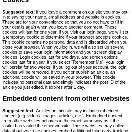
Suggested text:
If you leave a comment on our site you may opt-
in to saving your name, email address and website in cookies.
These are for your convenience so that you do not have to fill in
your details again when you leave another comment. These
cookies will last for one year.
If you visit our login page, we will set
a temporary cookie to determine if your browser accepts cookies.
This cookie contains no personal data and is discarded when you
close your browser.
When you log in, we will also set up several
cookies to save your login information and your screen display
choices. Login cookies last for two days, and screen options
cookies last for a year. If you select "Remember Me", your login
will persist for two weeks. If you log out of your account, the login
cookies will be removed.
If you edit or publish an article, an
additional cookie will be saved in your browser. This cookie
includes no personal data and simply indicates the post ID of the
article you just edited. It expires after 1 day.
Embedded content from other websites
Suggested text:
Articles on this site may include embedded
content (e.g. videos, images, articles, etc.). Embedded content
from other websites behaves in the exact same way as if the
visitor has visited the other website.
These websites may collect
data about you, use cookies, embed additional third-party tracking,