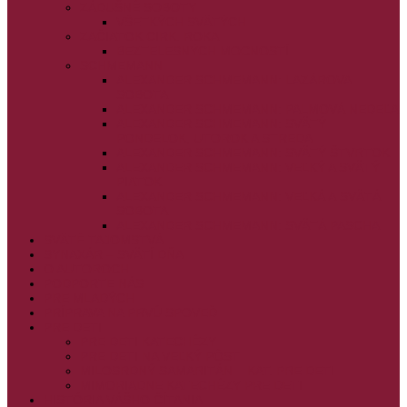
ZÁDUŠNÉ SOBOTY
VŠETKÝCH SVÄTÝCH
ZAČIATOK CIRK. ROKA
BEZTELESNÝCH MOCNOSTÍ
SCHMEMANN
ALEXANDER SCHMEMANN: LAZÁROVA
SOBOTA
ALEXANDER SCHMEMANN: PALMOVÁ NEDEĽA
ALEXANDER SCHMEMANN: SVÄTÝ
PONDELOK, UTOROK A STREDA
ALEXANDER SCHMEMANN: SVÄTÝ ŠTVRTOK
ALEXANDER SCHMEMANN: VEĽKÝ A SVÄTÝ
PIATOK
ALEXANDER SCHMEMANN: VEĽKÁ A SVÄTÁ
SOBOTA
ALEXANDER SCHMEMANN: SVÄTÁ PASCHA
SVÄTÉ TAJOMSTVÁ
SYNAXÁR – SVÄTÍ DŇA
O AUTOROCH
PODPORTE NÁS
PRE MLADÝCH
PRÍPRAVA NA PRVÚ SPOVEĎ
PRE DETI
PRE DETI KATECHÉZY
PRE DETI NA VEĽKÝ PÔST
MILOSRDNÝ SAMARITÁN – KAT. PRE DETI
MIMORIADNE KATECHÉZY PRE DETI
HISTÓRIA VÁŠHO ČÍTANIA