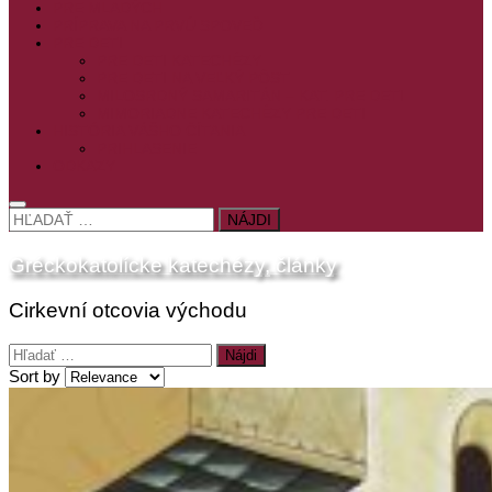
PRE MLADÝCH
PRÍPRAVA NA PRVÚ SPOVEĎ
PRE DETI
PRE DETI KATECHÉZY
PRE DETI NA VEĽKÝ PÔST
MILOSRDNÝ SAMARITÁN – KAT. PRE DETI
MIMORIADNE KATECHÉZY PRE DETI
HISTÓRIA VÁŠHO ČÍTANIA
PRIHLASENIE
ODKAZY
HĽADAŤ:
Gréckokatolícke katechézy, články
Cirkevní otcovia východu
Hľadať:
Sort by