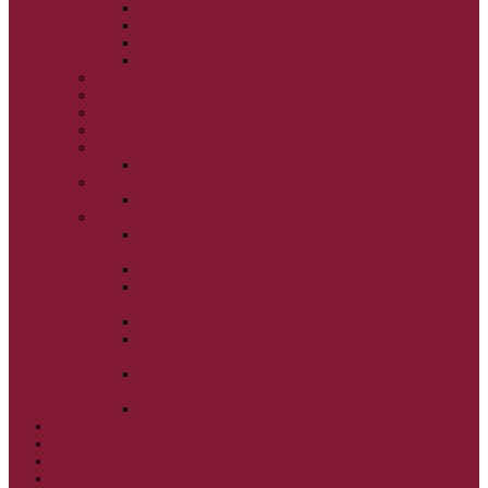
VSTUP BOHORODIČKY DO CHRÁMU
OCHRANA BOHORODIČKY
ZVESTOVANIE BOHORODIČKY
ZOSNUTIE BOHORODIČKY
POVÝŠENIE SV. KRÍŽA
JÁN KRSTITEĽ
SV. CYRIL A METOD
SV. PETER A PAVOL
ZÁDUŠNÉ SOBOTY
VŠETKÝCH SVÄTÝCH
ZAČIATOK CIRK. ROKA
BEZTELESNÝCH MOCNOSTÍ
SCHMEMANN
ALEXANDER SCHMEMANN: LAZÁROVA
SOBOTA
ALEXANDER SCHMEMANN: PALMOVÁ NEDEĽA
ALEXANDER SCHMEMANN: SVÄTÝ
PONDELOK, UTOROK A STREDA
ALEXANDER SCHMEMANN: SVÄTÝ ŠTVRTOK
ALEXANDER SCHMEMANN: VEĽKÝ A SVÄTÝ
PIATOK
ALEXANDER SCHMEMANN: VEĽKÁ A SVÄTÁ
SOBOTA
ALEXANDER SCHMEMANN: SVÄTÁ PASCHA
SVÄTÉ TAJOMSTVÁ
SYNAXÁR – SVÄTÍ DŇA
O AUTOROCH
PODPORTE NÁS