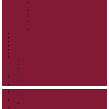
ALEXANDER SCHMEMANN: SVÄTÝ
PONDELOK, UTOROK A STREDA
ALEXANDER SCHMEMANN: SVÄTÝ ŠTVRTOK
ALEXANDER SCHMEMANN: VEĽKÝ A SVÄTÝ
PIATOK
ALEXANDER SCHMEMANN: VEĽKÁ A SVÄTÁ
SOBOTA
ALEXANDER SCHMEMANN: SVÄTÁ PASCHA
SVÄTÉ TAJOMSTVÁ
SYNAXÁR – SVÄTÍ DŇA
O AUTOROCH
PODPORTE NÁS
PRE MLADÝCH
PRÍPRAVA NA PRVÚ SPOVEĎ
PRE DETI
PRE DETI KATECHÉZY
PRE DETI NA VEĽKÝ PÔST
MILOSRDNÝ SAMARITÁN – KAT. PRE DETI
MIMORIADNE KATECHÉZY PRE DETI
HISTÓRIA VÁŠHO ČÍTANIA
PRIHLASENIE
ODKAZY
ZOZNAM VŠETKÝCH ČLÁNKOV
NÁVŠTEVNOSŤ
CIRKEVNÍ OTCOVIA
ČÍTANIE – CIRKEVNÍ OTCOVIA
GRÉCKOKATOLÍCKE KATECHIZMY