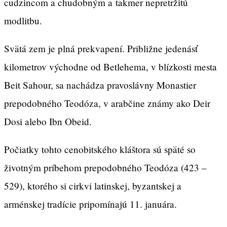
cudzincom a chudobným a takmer nepretržitú
modlitbu.
Svätá zem je plná prekvapení. Približne jedenásť
kilometrov východne od Betlehema, v blízkosti mesta
Beit Sahour, sa nachádza pravoslávny Monastier
prepodobného Teodóza, v arabčine známy ako Deir
Dosi alebo Ibn Obeid.
Počiatky tohto cenobitského kláštora sú späté so
životným príbehom prepodobného Teodóza (423 –
529), ktorého si cirkvi latinskej, byzantskej a
arménskej tradície pripomínajú 11. januára.