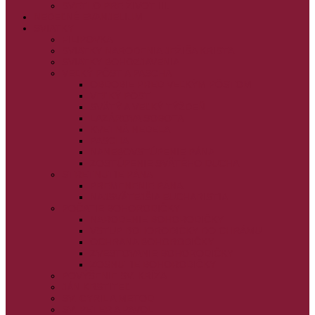
SVETLO PRE ŽIVOT III.
NEDEĽNÉ EVANJELIUM
SVIATKY
FILIPOVKA
SVIATKY NARODENIA JEŽIŠA KRISTA
SVIATKY BOHOZJAVENIA
VEĽKÝ PÔST A PASCHA
OBDOBIE PRED VEĽKÝM PÔSTOM
VEĽKÝ PÔST
SVÄTÝ A VEĽKÝ TÝŽDEŇ
LAZÁROVA SOBOTA
KVETNÁ NEDEĽA
PASCHA
NANEBOVSTÚPENIE PÁNA
ZOSTÚPENIE SVÄTÉHO DUCHA
STRETNUTIE PÁNA
PREMENENIE PÁNA
NAJSVÄTEJŠIA EUCHARISTIA
POČATIE BOHORODIČKY
NARODENIE BOHORODIČKY
VSTUP BOHORODIČKY DO CHRÁMU
OCHRANA BOHORODIČKY
ZVESTOVANIE BOHORODIČKY
ZOSNUTIE BOHORODIČKY
POVÝŠENIE SV. KRÍŽA
JÁN KRSTITEĽ
SV. CYRIL A METOD
SV. PETER A PAVOL