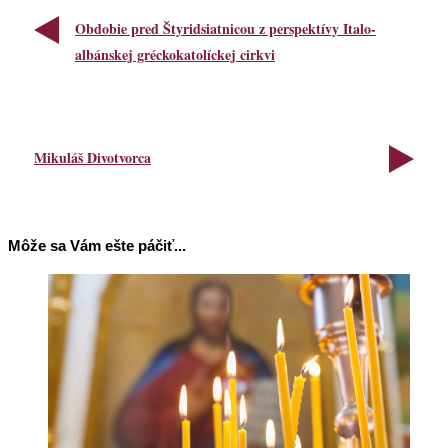
Obdobie pred Štyridsiatnicou z perspektívy Italo-
albánskej gréckokatolíckej cirkvi
Mikuláš Divotvorca
Môže sa Vám ešte páčiť...