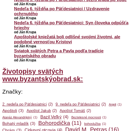
od Ján Krupa
Nedeľa 6. týždňa po Päťdesiatnici / Uzdravenie
ochrnutého
od Ján Krupa
Nedeľa 6. týždňa po Päťdesiatnici: Syn človeka odpúšťa
hriechy
od Ján Krupa
Apoštolské kniežatá boli odlišné svojimi životmi, ale
podobné vernosťou Kristovi
od Ján Krupa
Sviatok svätých Petra a Pavla podľa tradície
byzantského obradu
od Ján Krupa
Životopisy svätých
www.byzantskýobrad.sk:
Značky:
2. nedeľa po Päťdesiatnici
(2)
9. nedeľa po Päťdesiatnici
(2)
Anjeli
(1)
Apoštoli
(3)
Apoštol Jakub
(2)
Apoštol Tomáš
(2)
Bazil Veľký
(4)
Atanáz Alexandrijský
(1)
Beztelesné mocnosti
(1)
Bohorodička
(11)
Bohatý mladík
(3)
bohoslužba
(1)
David M. Petras
(16)
Cirkevní otcovia
(4)
Chrám
(3)