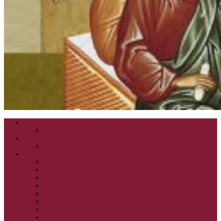
ZOZNAM VŠETKÝCH ČLÁNKOV
NÁVŠTEVNOSŤ
CIRKEVNÍ OTCOVIA
ČÍTANIE – CIRKEVNÍ OTCOVIA
GRÉCKOKATOLÍCKE KATECHIZMY
KRISTUS NAŠA PASCHA I.
KRISTUS NAŠA PASCHA II.
KRISTUS NAŠA PASCHA III.
PRÚD ŽIVEJ VODY
OČAMI VIERY
ŽIVOT A BOHOSLUŽBA
SVETLO PRE ŽIVOT I.
SVETLO PRE ŽIVOT II.