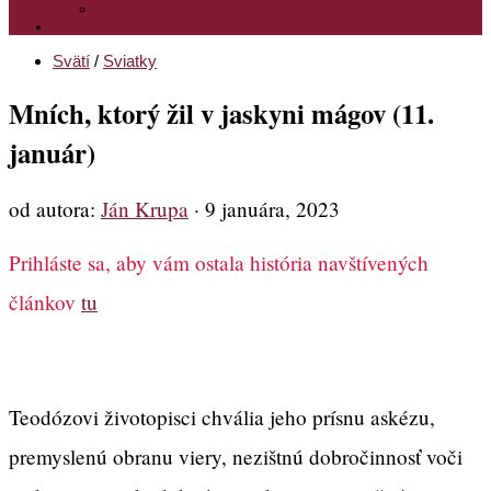
PRIHLASENIE
ODKAZY
Svätí
/
Sviatky
Mních, ktorý žil v jaskyni mágov (11.
január)
od autora:
Ján Krupa
·
9 januára, 2023
Prihláste sa, aby vám ostala história navštívených
článkov
tu
Teodózovi životopisci chvália jeho prísnu askézu,
premyslenú obranu viery, nezištnú dobročinnosť voči