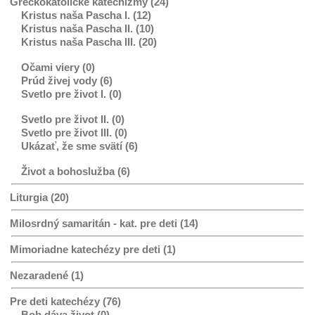
Gréckokatolícke katechizmy (24)
Kristus naša Pascha I. (12)
Kristus naša Pascha II. (10)
Kristus naša Pascha III. (20)
Očami viery (0)
Prúd živej vody (6)
Svetlo pre život I. (0)
Svetlo pre život II. (0)
Svetlo pre život III. (0)
Ukázať, že sme svätí (6)
Život a bohoslužba (6)
Liturgia (20)
Milosrdný samaritán - kat. pre deti (14)
Mimoriadne katechézy pre deti (1)
Nezaradené (1)
Pre deti katechézy (76)
Boh dáva život (0)