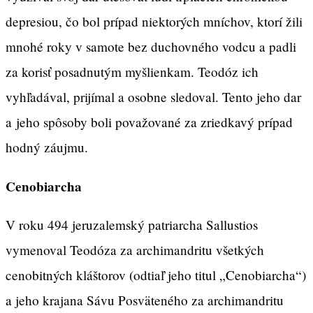
depresiou, čo bol prípad niektorých mníchov, ktorí žili
mnohé roky v samote bez duchovného vodcu a padli
za korisť posadnutým myšlienkam. Teodóz ich
vyhľadával, prijímal a osobne sledoval. Tento jeho dar
a jeho spôsoby boli považované za zriedkavý prípad
hodný záujmu.
Cenobiarcha
V roku 494 jeruzalemský patriarcha Sallustios
vymenoval Teodóza za archimandritu všetkých
cenobitných kláštorov (odtiaľ jeho titul „Cenobiarcha“)
a jeho krajana Sávu Posväteného za archimandritu