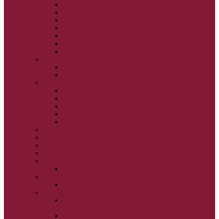
VEĽKÝ PÔST
SVÄTÝ A VEĽKÝ TÝŽDEŇ
LAZÁROVA SOBOTA
KVETNÁ NEDEĽA
PASCHA
NANEBOVSTÚPENIE PÁNA
ZOSTÚPENIE SVÄTÉHO DUCHA
STRETNUTIE PÁNA
PREMENENIE PÁNA
NAJSVÄTEJŠIA EUCHARISTIA
POČATIE BOHORODIČKY
NARODENIE BOHORODIČKY
VSTUP BOHORODIČKY DO CHRÁMU
OCHRANA BOHORODIČKY
ZVESTOVANIE BOHORODIČKY
ZOSNUTIE BOHORODIČKY
POVÝŠENIE SV. KRÍŽA
JÁN KRSTITEĽ
SV. CYRIL A METOD
SV. PETER A PAVOL
ZÁDUŠNÉ SOBOTY
VŠETKÝCH SVÄTÝCH
ZAČIATOK CIRK. ROKA
BEZTELESNÝCH MOCNOSTÍ
SCHMEMANN
ALEXANDER SCHMEMANN: LAZÁROVA
SOBOTA
ALEXANDER SCHMEMANN: PALMOVÁ NEDEĽA