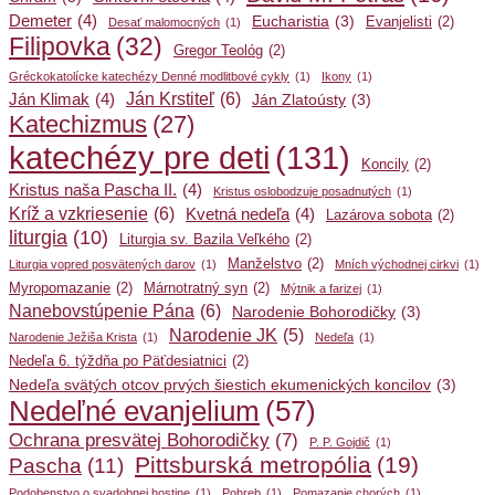
Demeter
(4)
Eucharistia
(3)
Evanjelisti
(2)
Desať malomocných
(1)
Filipovka
(32)
Gregor Teológ
(2)
Gréckokatolícke katechézy Denné modlitbové cykly
(1)
Ikony
(1)
Ján Krstiteľ
(6)
Ján Klimak
(4)
Ján Zlatoústy
(3)
Katechizmus
(27)
katechézy pre deti
(131)
Koncily
(2)
Kristus naša Pascha II.
(4)
Kristus oslobodzuje posadnutých
(1)
Kríž a vzkriesenie
(6)
Kvetná nedeľa
(4)
Lazárova sobota
(2)
liturgia
(10)
Liturgia sv. Bazila Veľkého
(2)
Manželstvo
(2)
Liturgia vopred posvätených darov
(1)
Mních východnej cirkvi
(1)
Myropomazanie
(2)
Márnotratný syn
(2)
Mýtnik a farizej
(1)
Nanebovstúpenie Pána
(6)
Narodenie Bohorodičky
(3)
Narodenie JK
(5)
Narodenie Ježiša Krista
(1)
Nedeľa
(1)
Nedeľa 6. týždňa po Päťdesiatnici
(2)
Nedeľa svätých otcov prvých šiestich ekumenických koncilov
(3)
Nedeľné evanjelium
(57)
Ochrana presvätej Bohorodičky
(7)
P. P. Gojdič
(1)
Pittsburská metropólia
(19)
Pascha
(11)
Podobenstvo o svadobnej hostine
(1)
Pohreb
(1)
Pomazanie chorých
(1)