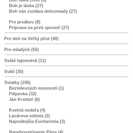
Boh je láska (27)
Boh nás zvoláva dohromady (27)
Pre prvákov (8)
Príprava na prvú spoveď (27)
Pre deti na Veľký pôst (40)
Pre mladých (55)
Sväté tajomstvá (11)
Svätí (35)
Sviatky (195)
Beztelesných mocností (1)
Filipovka (32)
Ján Krstiteľ (6)
Kvetná nedeľa (4)
Lazárova sobota (2)
Najsvätejšia Eucharistia (3)
Nanebovstúpenie Pána (4)