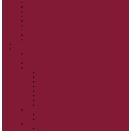
KRISTUS NAŠA PASCHA I.
KRISTUS NAŠA PASCHA II.
KRISTUS NAŠA PASCHA III.
PRÚD ŽIVEJ VODY
OČAMI VIERY
ŽIVOT A BOHOSLUŽBA
SVETLO PRE ŽIVOT I.
SVETLO PRE ŽIVOT II.
SVETLO PRE ŽIVOT III.
NEDEĽNÉ EVANJELIUM
SVIATKY
FILIPOVKA
SVIATKY NARODENIA JEŽIŠA KRISTA
SVIATKY BOHOZJAVENIA
VEĽKÝ PÔST A PASCHA
OBDOBIE PRED VEĽKÝM PÔSTOM
VEĽKÝ PÔST
SVÄTÝ A VEĽKÝ TÝŽDEŇ
LAZÁROVA SOBOTA
KVETNÁ NEDEĽA
PASCHA
NANEBOVSTÚPENIE PÁNA
ZOSTÚPENIE SVÄTÉHO DUCHA
STRETNUTIE PÁNA
PREMENENIE PÁNA
NAJSVÄTEJŠIA EUCHARISTIA
POČATIE BOHORODIČKY
NARODENIE BOHORODIČKY