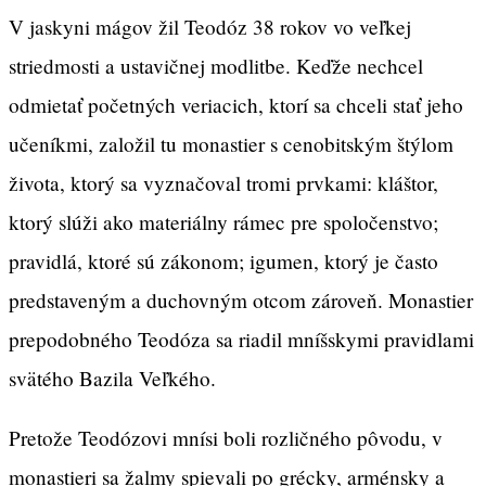
V jaskyni mágov žil Teodóz 38 rokov vo veľkej
striedmosti a ustavičnej modlitbe. Keďže nechcel
odmietať početných veriacich, ktorí sa chceli stať jeho
učeníkmi, založil tu monastier s cenobitským štýlom
života, ktorý sa vyznačoval tromi prvkami: kláštor,
ktorý slúži ako materiálny rámec pre spoločenstvo;
pravidlá, ktoré sú zákonom; igumen, ktorý je často
predstaveným a duchovným otcom zároveň. Monastier
prepodobného Teodóza sa riadil mníšskymi pravidlami
svätého Bazila Veľkého.
Pretože Teodózovi mnísi boli rozličného pôvodu, v
monastieri sa žalmy spievali po grécky, arménsky a