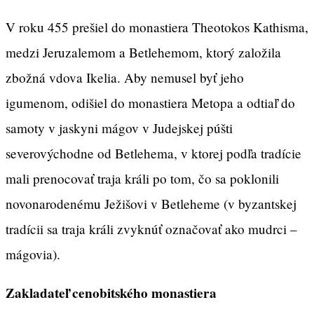
V roku 455 prešiel do monastiera Theotokos Kathisma,
medzi Jeruzalemom a Betlehemom, ktorý založila
zbožná vdova Ikelia. Aby nemusel byť jeho
igumenom, odišiel do monastiera Metopa a odtiaľ do
samoty v jaskyni mágov v Judejskej púšti
severovýchodne od Betlehema, v ktorej podľa tradície
mali prenocovať traja králi po tom, čo sa poklonili
novonarodenému Ježišovi v Betleheme (v byzantskej
tradícii sa traja králi zvyknúť označovať ako mudrci –
mágovia).
Zakladateľ cenobitského monastiera