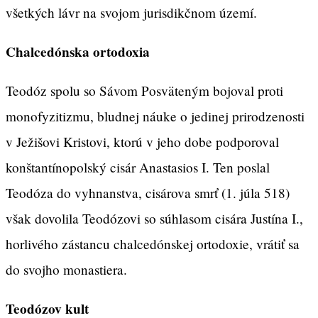
všetkých lávr na svojom jurisdikčnom území.
Chalcedónska ortodoxia
Teodóz spolu so Sávom Posväteným bojoval proti
monofyzitizmu, bludnej náuke o jedinej prirodzenosti
v Ježišovi Kristovi, ktorú v jeho dobe podporoval
konštantínopolský cisár Anastasios I. Ten poslal
Teodóza do vyhnanstva, cisárova smrť (1. júla 518)
však dovolila Teodózovi so súhlasom cisára Justína I.,
horlivého zástancu chalcedónskej ortodoxie, vrátiť sa
do svojho monastiera.
Teodózov kult