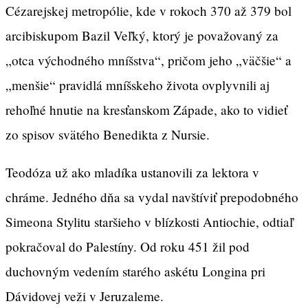
Cézarejskej metropólie, kde v rokoch 370 až 379 bol
arcibiskupom Bazil Veľký, ktorý je považovaný za
„otca východného mníšstva“, pričom jeho „väčšie“ a
„menšie“ pravidlá mníšskeho života ovplyvnili aj
rehoľné hnutie na kresťanskom Západe, ako to vidieť
zo spisov svätého Benedikta z Nursie.
Teodóza už ako mladíka ustanovili za lektora v
chráme. Jedného dňa sa vydal navštíviť prepodobného
Simeona Stylitu staršieho v blízkosti Antiochie, odtiaľ
pokračoval do Palestíny. Od roku 451 žil pod
duchovným vedením starého askétu Longina pri
Dávidovej veži v Jeruzaleme.