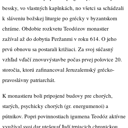
bessky, vo vlastných kaplnkách, no všetci sa schádzali
k sláveniu božskej liturgie po grécky v byzantskom
chráme. Obdobie rozkvetu Teodózov monastier
zažíval až do dobytia Peržanmi v roku 614. O jeho
prvú obnovu sa postarali križiaci. Za svoj súčasný
vzhľad vďačí znovuvýstavbe počas prvej polovice 20.
storočia, ktorú zafinancoval Jeruzalemský grécko-
pravoslávny patriarchát.
K monastieru boli pripojené budovy pre chorých,
starých, psychicky chorých (gr. energumenoi) a
pútnikov. Popri povinnostiach igumena Teodóz aktívne
využíval svoj dar utešovať ľudí trpiacich chronickou