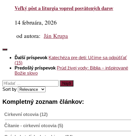
Veľký pôst a liturgia vopred posvätených darov
14 februára, 2026
od autora:
Ján Krupa
Ďalší príspevok
Katechéza pre deti: Učíme sa odpúšťať
(15)
Predošlý príspevok
Prúd živej vody: Biblia – inšpirované
Božie slovo
Hľadať:
Sort by
Kompletný zoznam článkov:
Cirkevní otcovia (12)
Čítanie - cirkevní otcovia (5)