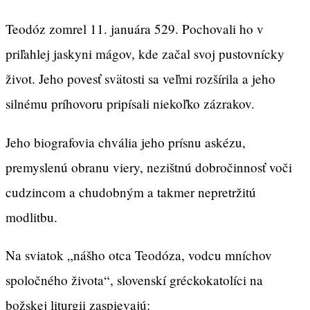
Teodóz zomrel 11. januára 529. Pochovali ho v
priľahlej jaskyni mágov, kde začal svoj pustovnícky
život. Jeho povesť svätosti sa veľmi rozšírila a jeho
silnému príhovoru pripísali niekoľko zázrakov.
Jeho biografovia chvália jeho prísnu askézu,
premyslenú obranu viery, nezištnú dobročinnosť voči
cudzincom a chudobným a takmer nepretržitú
modlitbu.
Na sviatok „nášho otca Teodóza, vodcu mníchov
spoločného života“, slovenskí gréckokatolíci na
božskej liturgii zaspievajú: