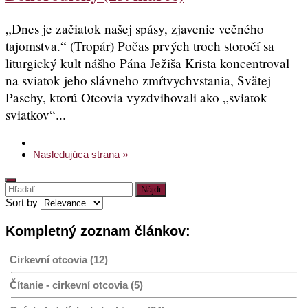
„Dnes je začiatok našej spásy, zjavenie večného
tajomstva.“ (Tropár) Počas prvých troch storočí sa
liturgický kult nášho Pána Ježiša Krista koncentroval
na sviatok jeho slávneho zmŕtvychvstania, Svätej
Paschy, ktorú Otcovia vyzdvihovali ako „sviatok
sviatkov“...
Nasledujúca strana »
Hľadať:
Sort by
Kompletný zoznam článkov:
Cirkevní otcovia (12)
Čítanie - cirkevní otcovia (5)