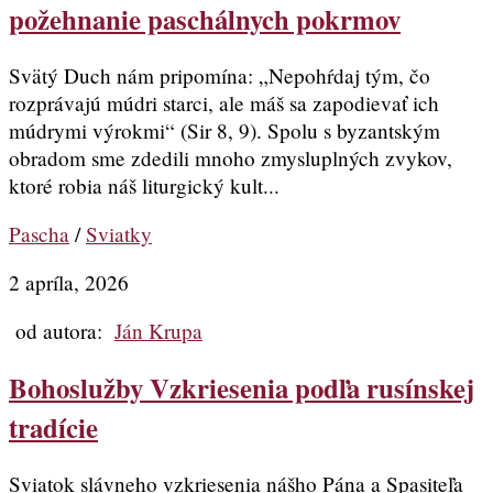
požehnanie paschálnych pokrmov
Svätý Duch nám pripomína: „Nepohŕdaj tým, čo
rozprávajú múdri starci, ale máš sa zapodievať ich
múdrymi výrokmi“ (Sir 8, 9). Spolu s byzantským
obradom sme zdedili mnoho zmysluplných zvykov,
ktoré robia náš liturgický kult...
Pascha
/
Sviatky
2 apríla, 2026
od autora:
Ján Krupa
Bohoslužby Vzkriesenia podľa rusínskej
tradície
Sviatok slávneho vzkriesenia nášho Pána a Spasiteľa