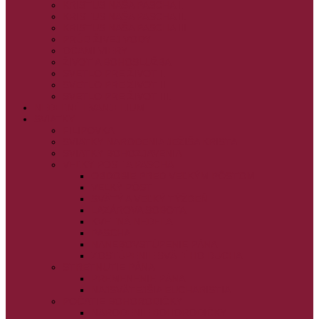
KRISTUS NAŠA PASCHA I.
KRISTUS NAŠA PASCHA II.
KRISTUS NAŠA PASCHA III.
PRÚD ŽIVEJ VODY
OČAMI VIERY
ŽIVOT A BOHOSLUŽBA
SVETLO PRE ŽIVOT I.
SVETLO PRE ŽIVOT II.
SVETLO PRE ŽIVOT III.
NEDEĽNÉ EVANJELIUM
SVIATKY
FILIPOVKA
SVIATKY NARODENIA JEŽIŠA KRISTA
SVIATKY BOHOZJAVENIA
VEĽKÝ PÔST A PASCHA
OBDOBIE PRED VEĽKÝM PÔSTOM
VEĽKÝ PÔST
SVÄTÝ A VEĽKÝ TÝŽDEŇ
LAZÁROVA SOBOTA
KVETNÁ NEDEĽA
PASCHA
NANEBOVSTÚPENIE PÁNA
ZOSTÚPENIE SVÄTÉHO DUCHA
STRETNUTIE PÁNA
PREMENENIE PÁNA
NAJSVÄTEJŠIA EUCHARISTIA
POČATIE BOHORODIČKY
NARODENIE BOHORODIČKY