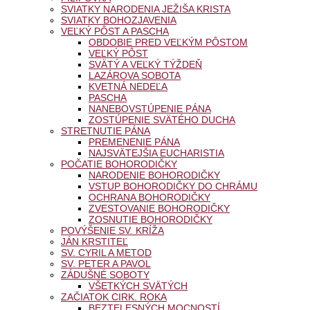
SVIATKY NARODENIA JEŽIŠA KRISTA
SVIATKY BOHOZJAVENIA
VEĽKÝ PÔST A PASCHA
OBDOBIE PRED VEĽKÝM PÔSTOM
VEĽKÝ PÔST
SVÄTÝ A VEĽKÝ TÝŽDEŇ
LAZÁROVA SOBOTA
KVETNÁ NEDEĽA
PASCHA
NANEBOVSTÚPENIE PÁNA
ZOSTÚPENIE SVÄTÉHO DUCHA
STRETNUTIE PÁNA
PREMENENIE PÁNA
NAJSVÄTEJŠIA EUCHARISTIA
POČATIE BOHORODIČKY
NARODENIE BOHORODIČKY
VSTUP BOHORODIČKY DO CHRÁMU
OCHRANA BOHORODIČKY
ZVESTOVANIE BOHORODIČKY
ZOSNUTIE BOHORODIČKY
POVÝŠENIE SV. KRÍŽA
JÁN KRSTITEĽ
SV. CYRIL A METOD
SV. PETER A PAVOL
ZÁDUŠNÉ SOBOTY
VŠETKÝCH SVÄTÝCH
ZAČIATOK CIRK. ROKA
BEZTELESNÝCH MOCNOSTÍ