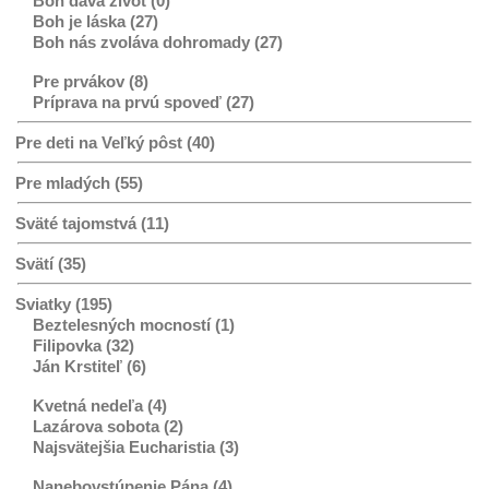
Boh dáva život (0)
Boh je láska (27)
Boh nás zvoláva dohromady (27)
Pre prvákov (8)
Príprava na prvú spoveď (27)
Pre deti na Veľký pôst (40)
Pre mladých (55)
Sväté tajomstvá (11)
Svätí (35)
Sviatky (195)
Beztelesných mocností (1)
Filipovka (32)
Ján Krstiteľ (6)
Kvetná nedeľa (4)
Lazárova sobota (2)
Najsvätejšia Eucharistia (3)
Nanebovstúpenie Pána (4)