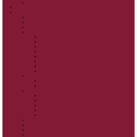
SVETLO PRE ŽIVOT III.
NEDEĽNÉ EVANJELIUM
SVIATKY
FILIPOVKA
SVIATKY NARODENIA JEŽIŠA KRISTA
SVIATKY BOHOZJAVENIA
VEĽKÝ PÔST A PASCHA
OBDOBIE PRED VEĽKÝM PÔSTOM
VEĽKÝ PÔST
SVÄTÝ A VEĽKÝ TÝŽDEŇ
LAZÁROVA SOBOTA
KVETNÁ NEDEĽA
PASCHA
NANEBOVSTÚPENIE PÁNA
ZOSTÚPENIE SVÄTÉHO DUCHA
STRETNUTIE PÁNA
PREMENENIE PÁNA
NAJSVÄTEJŠIA EUCHARISTIA
POČATIE BOHORODIČKY
NARODENIE BOHORODIČKY
VSTUP BOHORODIČKY DO CHRÁMU
OCHRANA BOHORODIČKY
ZVESTOVANIE BOHORODIČKY
ZOSNUTIE BOHORODIČKY
POVÝŠENIE SV. KRÍŽA
JÁN KRSTITEĽ
SV. CYRIL A METOD
SV. PETER A PAVOL