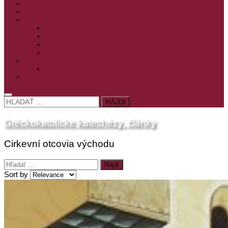
PRE MLADÝCH
PRÍPRAVA NA PRVÚ SPOVEĎ
PRE DETI
PRE DETI KATECHÉZY
PRE DETI NA VEĽKÝ PÔST
MILOSRDNÝ SAMARITÁN – KAT. PRE DETI
MIMORIADNE KATECHÉZY PRE DETI
HISTÓRIA VÁŠHO ČÍTANIA
PRIHLASENIE
ODKAZY
HĽADAŤ:
Gréckokatolícke katechézy, články
Cirkevní otcovia východu
Hľadať:
Sort by