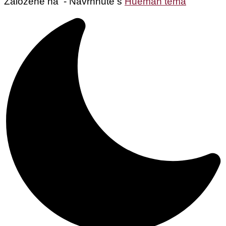
Založené na
- Navrhnuté s
Hueman téma