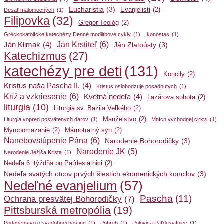
Eucharistia
(3)
Evanjelisti
(2)
Desať malomocných
(1)
Filipovka
(32)
Gregor Teológ
(2)
Gréckokatolícke katechézy Denné modlitbové cykly
(1)
Ikonostas
(1)
Ján Krstiteľ
(6)
Ján Klimak
(4)
Ján Zlatoústy
(3)
Katechizmus
(27)
katechézy pre deti
(131)
Koncily
(2)
Kristus naša Pascha II.
(4)
Kristus oslobodzuje posadnutých
(1)
Kríž a vzkriesenie
(6)
Kvetná nedeľa
(4)
Lazárova sobota
(2)
liturgia
(10)
Liturgia sv. Bazila Veľkého
(2)
Manželstvo
(2)
Liturgia vopred posvätených darov
(1)
Mních východnej cirkvi
(1)
Myropomazanie
(2)
Márnotratný syn
(2)
Nanebovstúpenie Pána
(6)
Narodenie Bohorodičky
(3)
Narodenie JK
(5)
Narodenie Ježiša Krista
(1)
Nedeľa 6. týždňa po Päťdesiatnici
(2)
Nedeľa svätých otcov prvých šiestich ekumenických koncilov
(3)
Nedeľné evanjelium
(57)
Pascha
(11)
Ochrana presvätej Bohorodičky
(7)
Pittsburská metropólia
(19)
Podobenstvo o svadobnej hostine
(1)
Pohreb
(1)
Polovica Päťdesiatnice
(1)