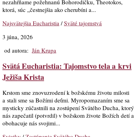
nezahŕňame požehnanú Bohorodičku, Theotokos,
ktorá, súc „čestnejšia ako cherubíni a...
Najsvätejšia Eucharistia
/
Sväté tajomstvá
3 júna, 2026
od autora:
Ján Krupa
Svätá Eucharistia: Tajomstvo tela a krvi
Ježiša Krista
Krstom sme znovuzrodení k božskému životu milosti
a stali sme sa Božími deťmi. Myropomazaním sme sa
mysticky zúčastnili na zostúpení Svätého Ducha, ktorý
nás zapečatil (potvrdil) v božskom živote Božích detí a
obohacuje nás svojimi...
Sviatky
/
Zostúpenie Svätého Ducha