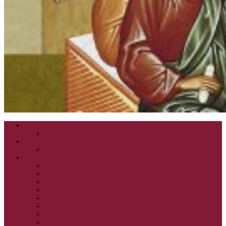
ZOZNAM VŠETKÝCH ČLÁNKOV
NÁVŠTEVNOSŤ
CIRKEVNÍ OTCOVIA
ČÍTANIE – CIRKEVNÍ OTCOVIA
GRÉCKOKATOLÍCKE KATECHIZMY
KRISTUS NAŠA PASCHA I.
KRISTUS NAŠA PASCHA II.
KRISTUS NAŠA PASCHA III.
PRÚD ŽIVEJ VODY
OČAMI VIERY
ŽIVOT A BOHOSLUŽBA
SVETLO PRE ŽIVOT I.
SVETLO PRE ŽIVOT II.