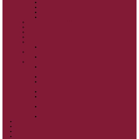
VSTUP BOHORODIČKY DO CHRÁMU
OCHRANA BOHORODIČKY
ZVESTOVANIE BOHORODIČKY
ZOSNUTIE BOHORODIČKY
POVÝŠENIE SV. KRÍŽA
JÁN KRSTITEĽ
SV. CYRIL A METOD
SV. PETER A PAVOL
ZÁDUŠNÉ SOBOTY
VŠETKÝCH SVÄTÝCH
ZAČIATOK CIRK. ROKA
BEZTELESNÝCH MOCNOSTÍ
SCHMEMANN
ALEXANDER SCHMEMANN: LAZÁROVA
SOBOTA
ALEXANDER SCHMEMANN: PALMOVÁ NEDEĽA
ALEXANDER SCHMEMANN: SVÄTÝ
PONDELOK, UTOROK A STREDA
ALEXANDER SCHMEMANN: SVÄTÝ ŠTVRTOK
ALEXANDER SCHMEMANN: VEĽKÝ A SVÄTÝ
PIATOK
ALEXANDER SCHMEMANN: VEĽKÁ A SVÄTÁ
SOBOTA
ALEXANDER SCHMEMANN: SVÄTÁ PASCHA
SVÄTÉ TAJOMSTVÁ
SYNAXÁR – SVÄTÍ DŇA
O AUTOROCH
PODPORTE NÁS