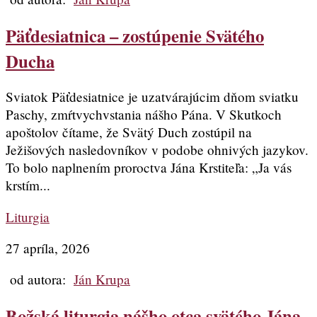
Päťdesiatnica – zostúpenie Svätého
Ducha
Sviatok Päťdesiatnice je uzatvárajúcim dňom sviatku
Paschy, zmŕtvychvstania nášho Pána. V Skutkoch
apoštolov čítame, že Svätý Duch zostúpil na
Ježišových nasledovníkov v podobe ohnivých jazykov.
To bolo naplnením proroctva Jána Krstiteľa: „Ja vás
krstím...
Liturgia
27 apríla, 2026
od autora:
Ján Krupa
Božská liturgia nášho otca svätého Jána