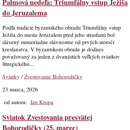
Palmová nedeľa: Triumfálny vstup Ježiša
do Jeruzalema
Podľa tradície byzantského obradu Triumfálny vstup
Ježiša do mesta Jeruzalem pred jeho strasťami bol
slávený mimoriadne slávnostne od prvých storočí
kresťanstva. V byzantskom obrade je dodnes
považovaný za jeden z dvanástich veľkých sviatkov
liturgického...
Sviatky
/
Zvestovanie Bohorodičky
23 marca, 2026
od autora:
Ján Krupa
Sviatok Zvestovania presvätej
Bohorodičky (25. marec)