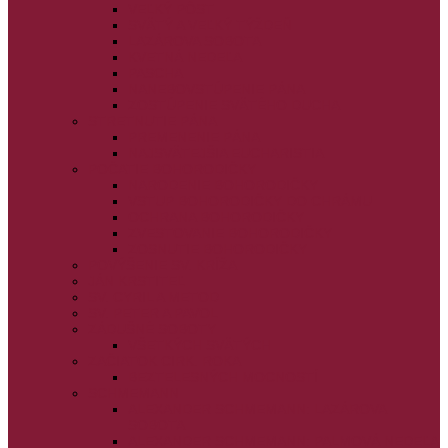
VEĽKÝ PÔST
SVÄTÝ A VEĽKÝ TÝŽDEŇ
LAZÁROVA SOBOTA
KVETNÁ NEDEĽA
PASCHA
NANEBOVSTÚPENIE PÁNA
ZOSTÚPENIE SVÄTÉHO DUCHA
STRETNUTIE PÁNA
PREMENENIE PÁNA
NAJSVÄTEJŠIA EUCHARISTIA
POČATIE BOHORODIČKY
NARODENIE BOHORODIČKY
VSTUP BOHORODIČKY DO CHRÁMU
OCHRANA BOHORODIČKY
ZVESTOVANIE BOHORODIČKY
ZOSNUTIE BOHORODIČKY
POVÝŠENIE SV. KRÍŽA
JÁN KRSTITEĽ
SV. CYRIL A METOD
SV. PETER A PAVOL
ZÁDUŠNÉ SOBOTY
VŠETKÝCH SVÄTÝCH
ZAČIATOK CIRK. ROKA
BEZTELESNÝCH MOCNOSTÍ
SCHMEMANN
ALEXANDER SCHMEMANN: LAZÁROVA
SOBOTA
ALEXANDER SCHMEMANN: PALMOVÁ NEDEĽA