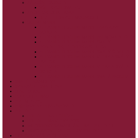
ZÁDUŠNÉ SOBOTY
VŠETKÝCH SVÄTÝCH
ZAČIATOK CIRK. ROKA
BEZTELESNÝCH MOCNOSTÍ
SCHMEMANN
ALEXANDER SCHMEMANN: LAZÁROVA
SOBOTA
ALEXANDER SCHMEMANN: PALMOVÁ NEDEĽA
ALEXANDER SCHMEMANN: SVÄTÝ
PONDELOK, UTOROK A STREDA
ALEXANDER SCHMEMANN: SVÄTÝ ŠTVRTOK
ALEXANDER SCHMEMANN: VEĽKÝ A SVÄTÝ
PIATOK
ALEXANDER SCHMEMANN: VEĽKÁ A SVÄTÁ
SOBOTA
ALEXANDER SCHMEMANN: SVÄTÁ PASCHA
SVÄTÉ TAJOMSTVÁ
SYNAXÁR – SVÄTÍ DŇA
O AUTOROCH
PODPORTE NÁS
PRE MLADÝCH
PRÍPRAVA NA PRVÚ SPOVEĎ
PRE DETI
PRE DETI KATECHÉZY
PRE DETI NA VEĽKÝ PÔST
MILOSRDNÝ SAMARITÁN – KAT. PRE DETI
MIMORIADNE KATECHÉZY PRE DETI
HISTÓRIA VÁŠHO ČÍTANIA