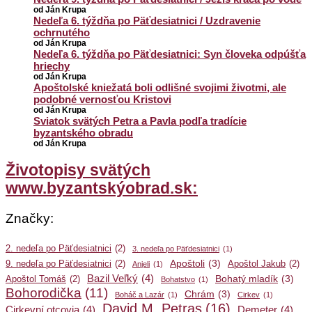
od Ján Krupa
Nedeľa 6. týždňa po Päťdesiatnici / Uzdravenie
ochrnutého
od Ján Krupa
Nedeľa 6. týždňa po Päťdesiatnici: Syn človeka odpúšťa
hriechy
od Ján Krupa
Apoštolské kniežatá boli odlišné svojimi životmi, ale
podobné vernosťou Kristovi
od Ján Krupa
Sviatok svätých Petra a Pavla podľa tradície
byzantského obradu
od Ján Krupa
Životopisy svätých
www.byzantskýobrad.sk:
Značky:
2. nedeľa po Päťdesiatnici
(2)
3. nedeľa po Päťdesiatnici
(1)
Apoštoli
(3)
9. nedeľa po Päťdesiatnici
(2)
Apoštol Jakub
(2)
Anjeli
(1)
Bazil Veľký
(4)
Bohatý mladík
(3)
Apoštol Tomáš
(2)
Bohatstvo
(1)
Bohorodička
(11)
Chrám
(3)
Boháč a Lazár
(1)
Cirkev
(1)
David M. Petras
(16)
Cirkevní otcovia
(4)
Demeter
(4)