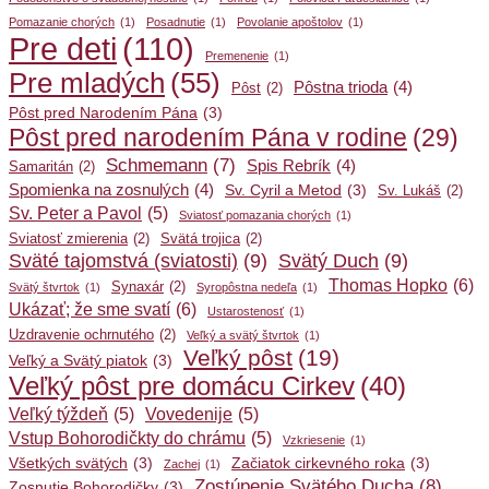
Pomazanie chorých
(1)
Posadnutie
(1)
Povolanie apoštolov
(1)
Pre deti
(110)
Premenenie
(1)
Pre mladých
(55)
Pôstna trioda
(4)
Pôst
(2)
Pôst pred Narodením Pána
(3)
Pôst pred narodením Pána v rodine
(29)
Schmemann
(7)
Spis Rebrík
(4)
Samaritán
(2)
Spomienka na zosnulých
(4)
Sv. Cyril a Metod
(3)
Sv. Lukáš
(2)
Sv. Peter a Pavol
(5)
Sviatosť pomazania chorých
(1)
Sviatosť zmierenia
(2)
Svätá trojica
(2)
Sväté tajomstvá (sviatosti)
(9)
Svätý Duch
(9)
Thomas Hopko
(6)
Synaxár
(2)
Svätý štvrtok
(1)
Syropôstna nedeľa
(1)
Ukázať; že sme svatí
(6)
Ustarostenosť
(1)
Uzdravenie ochrnutého
(2)
Veľký a svätý štvrtok
(1)
Veľký pôst
(19)
Veľký a Svätý piatok
(3)
Veľký pôst pre domácu Cirkev
(40)
Veľký týždeň
(5)
Vovedenije
(5)
Vstup Bohorodičkty do chrámu
(5)
Vzkriesenie
(1)
Všetkých svätých
(3)
Začiatok cirkevného roka
(3)
Zachej
(1)
Zostúpenie Svätého Ducha
(8)
Zosnutie Bohorodičky
(3)