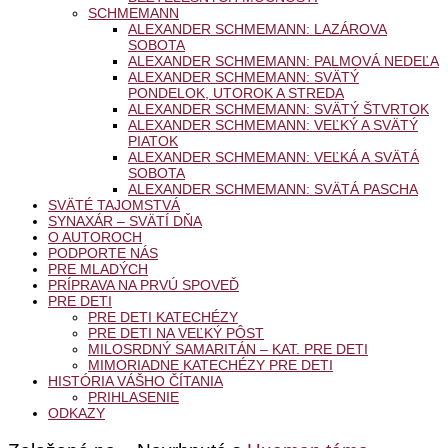
SCHMEMANN
ALEXANDER SCHMEMANN: LAZÁROVA
SOBOTA
ALEXANDER SCHMEMANN: PALMOVÁ NEDEĽA
ALEXANDER SCHMEMANN: SVÄTÝ
PONDELOK, UTOROK A STREDA
ALEXANDER SCHMEMANN: SVÄTÝ ŠTVRTOK
ALEXANDER SCHMEMANN: VEĽKÝ A SVÄTÝ
PIATOK
ALEXANDER SCHMEMANN: VEĽKÁ A SVÄTÁ
SOBOTA
ALEXANDER SCHMEMANN: SVÄTÁ PASCHA
SVÄTÉ TAJOMSTVÁ
SYNAXÁR – SVÄTÍ DŇA
O AUTOROCH
PODPORTE NÁS
PRE MLADÝCH
PRÍPRAVA NA PRVÚ SPOVEĎ
PRE DETI
PRE DETI KATECHÉZY
PRE DETI NA VEĽKÝ PÔST
MILOSRDNÝ SAMARITÁN – KAT. PRE DETI
MIMORIADNE KATECHÉZY PRE DETI
HISTÓRIA VÁŠHO ČÍTANIA
PRIHLASENIE
ODKAZY