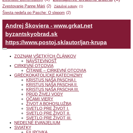
Zvestovanie Panne Márii
(2)
Zádušné soboty
(1)
Šiesta nedeľa po Pasche: O slepom
(2)
Andrej Škoviera - www.grkat.net
byzantskyobrad.sk
https://www.postoj.sk/autor/jan-krupa
ZOZNAM VŠETKÝCH ČLÁNKOV
NÁVŠTEVNOSŤ
CIRKEVNÍ OTCOVIA
ČÍTANIE – CIRKEVNÍ OTCOVIA
GRÉCKOKATOLÍCKE KATECHIZMY
KRISTUS NAŠA PASCHA I.
KRISTUS NAŠA PASCHA II.
KRISTUS NAŠA PASCHA III.
PRÚD ŽIVEJ VODY
OČAMI VIERY
ŽIVOT A BOHOSLUŽBA
SVETLO PRE ŽIVOT I.
SVETLO PRE ŽIVOT II.
SVETLO PRE ŽIVOT III.
NEDEĽNÉ EVANJELIUM
SVIATKY
FILIPOVKA