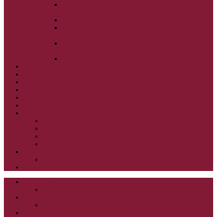
ALEXANDER SCHMEMANN: SVÄTÝ
PONDELOK, UTOROK A STREDA
ALEXANDER SCHMEMANN: SVÄTÝ ŠTVRTOK
ALEXANDER SCHMEMANN: VEĽKÝ A SVÄTÝ
PIATOK
ALEXANDER SCHMEMANN: VEĽKÁ A SVÄTÁ
SOBOTA
ALEXANDER SCHMEMANN: SVÄTÁ PASCHA
SVÄTÉ TAJOMSTVÁ
SYNAXÁR – SVÄTÍ DŇA
O AUTOROCH
PODPORTE NÁS
PRE MLADÝCH
PRÍPRAVA NA PRVÚ SPOVEĎ
PRE DETI
PRE DETI KATECHÉZY
PRE DETI NA VEĽKÝ PÔST
MILOSRDNÝ SAMARITÁN – KAT. PRE DETI
MIMORIADNE KATECHÉZY PRE DETI
HISTÓRIA VÁŠHO ČÍTANIA
PRIHLASENIE
ODKAZY
ZOZNAM VŠETKÝCH ČLÁNKOV
NÁVŠTEVNOSŤ
CIRKEVNÍ OTCOVIA
ČÍTANIE – CIRKEVNÍ OTCOVIA
GRÉCKOKATOLÍCKE KATECHIZMY