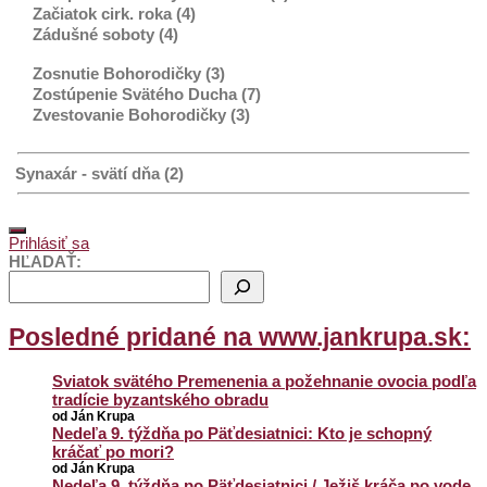
Začiatok cirk. roka (4)
Zádušné soboty (4)
Zosnutie Bohorodičky (3)
Zostúpenie Svätého Ducha (7)
Zvestovanie Bohorodičky (3)
Synaxár - svätí dňa (2)
Prihlásiť sa
HĽADAŤ:
Posledné pridané na www.jankrupa.sk:
Sviatok svätého Premenenia a požehnanie ovocia podľa
tradície byzantského obradu
od Ján Krupa
Nedeľa 9. týždňa po Päťdesiatnici: Kto je schopný
kráčať po mori?
od Ján Krupa
Nedeľa 9. týždňa po Päťdesiatnici / Ježiš kráča po vode