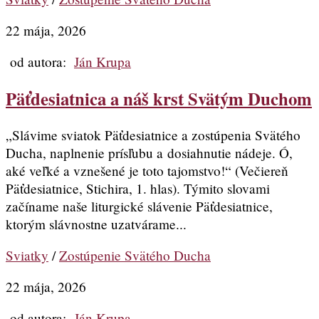
22 mája, 2026
od autora:
Ján Krupa
Päťdesiatnica a náš krst Svätým Duchom
„Slávime sviatok Päťdesiatnice a zostúpenia Svätého
Ducha, naplnenie prísľubu a dosiahnutie nádeje. Ó,
aké veľké a vznešené je toto tajomstvo!“ (Večiereň
Päťdesiatnice, Stichira, 1. hlas). Týmito slovami
začíname naše liturgické slávenie Päťdesiatnice,
ktorým slávnostne uzatvárame...
Sviatky
/
Zostúpenie Svätého Ducha
22 mája, 2026
od autora:
Ján Krupa