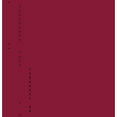
GRÉCKOKATOLÍCKE KATECHIZMY
KRISTUS NAŠA PASCHA I.
KRISTUS NAŠA PASCHA II.
KRISTUS NAŠA PASCHA III.
PRÚD ŽIVEJ VODY
OČAMI VIERY
ŽIVOT A BOHOSLUŽBA
SVETLO PRE ŽIVOT I.
SVETLO PRE ŽIVOT II.
SVETLO PRE ŽIVOT III.
NEDEĽNÉ EVANJELIUM
SVIATKY
FILIPOVKA
SVIATKY NARODENIA JEŽIŠA KRISTA
SVIATKY BOHOZJAVENIA
VEĽKÝ PÔST A PASCHA
OBDOBIE PRED VEĽKÝM PÔSTOM
VEĽKÝ PÔST
SVÄTÝ A VEĽKÝ TÝŽDEŇ
LAZÁROVA SOBOTA
KVETNÁ NEDEĽA
PASCHA
NANEBOVSTÚPENIE PÁNA
ZOSTÚPENIE SVÄTÉHO DUCHA
STRETNUTIE PÁNA
PREMENENIE PÁNA
NAJSVÄTEJŠIA EUCHARISTIA
POČATIE BOHORODIČKY