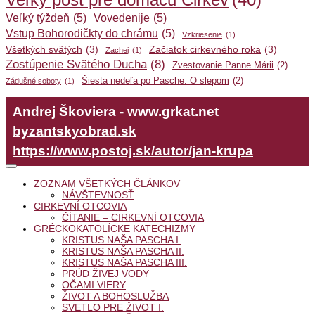
Veľký týždeň
(5)
Vovedenije
(5)
Vstup Bohorodičkty do chrámu
(5)
Vzkriesenie
(1)
Všetkých svätých
(3)
Začiatok cirkevného roka
(3)
Zachej
(1)
Zostúpenie Svätého Ducha
(8)
Zvestovanie Panne Márii
(2)
Šiesta nedeľa po Pasche: O slepom
(2)
Zádušné soboty
(1)
Andrej Škoviera - www.grkat.net
byzantskyobrad.sk
https://www.postoj.sk/autor/jan-krupa
ZOZNAM VŠETKÝCH ČLÁNKOV
NÁVŠTEVNOSŤ
CIRKEVNÍ OTCOVIA
ČÍTANIE – CIRKEVNÍ OTCOVIA
GRÉCKOKATOLÍCKE KATECHIZMY
KRISTUS NAŠA PASCHA I.
KRISTUS NAŠA PASCHA II.
KRISTUS NAŠA PASCHA III.
PRÚD ŽIVEJ VODY
OČAMI VIERY
ŽIVOT A BOHOSLUŽBA
SVETLO PRE ŽIVOT I.