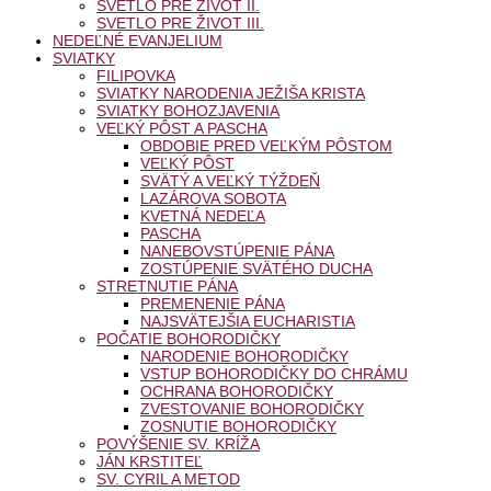
SVETLO PRE ŽIVOT II.
SVETLO PRE ŽIVOT III.
NEDEĽNÉ EVANJELIUM
SVIATKY
FILIPOVKA
SVIATKY NARODENIA JEŽIŠA KRISTA
SVIATKY BOHOZJAVENIA
VEĽKÝ PÔST A PASCHA
OBDOBIE PRED VEĽKÝM PÔSTOM
VEĽKÝ PÔST
SVÄTÝ A VEĽKÝ TÝŽDEŇ
LAZÁROVA SOBOTA
KVETNÁ NEDEĽA
PASCHA
NANEBOVSTÚPENIE PÁNA
ZOSTÚPENIE SVÄTÉHO DUCHA
STRETNUTIE PÁNA
PREMENENIE PÁNA
NAJSVÄTEJŠIA EUCHARISTIA
POČATIE BOHORODIČKY
NARODENIE BOHORODIČKY
VSTUP BOHORODIČKY DO CHRÁMU
OCHRANA BOHORODIČKY
ZVESTOVANIE BOHORODIČKY
ZOSNUTIE BOHORODIČKY
POVÝŠENIE SV. KRÍŽA
JÁN KRSTITEĽ
SV. CYRIL A METOD