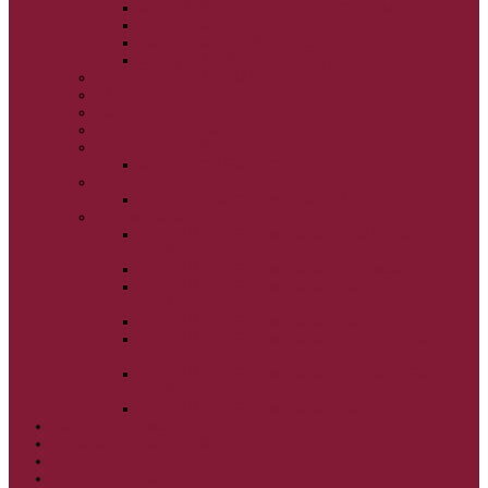
VSTUP BOHORODIČKY DO CHRÁMU
OCHRANA BOHORODIČKY
ZVESTOVANIE BOHORODIČKY
ZOSNUTIE BOHORODIČKY
POVÝŠENIE SV. KRÍŽA
JÁN KRSTITEĽ
SV. CYRIL A METOD
SV. PETER A PAVOL
ZÁDUŠNÉ SOBOTY
VŠETKÝCH SVÄTÝCH
ZAČIATOK CIRK. ROKA
BEZTELESNÝCH MOCNOSTÍ
SCHMEMANN
ALEXANDER SCHMEMANN: LAZÁROVA
SOBOTA
ALEXANDER SCHMEMANN: PALMOVÁ NEDEĽA
ALEXANDER SCHMEMANN: SVÄTÝ
PONDELOK, UTOROK A STREDA
ALEXANDER SCHMEMANN: SVÄTÝ ŠTVRTOK
ALEXANDER SCHMEMANN: VEĽKÝ A SVÄTÝ
PIATOK
ALEXANDER SCHMEMANN: VEĽKÁ A SVÄTÁ
SOBOTA
ALEXANDER SCHMEMANN: SVÄTÁ PASCHA
SVÄTÉ TAJOMSTVÁ
SYNAXÁR – SVÄTÍ DŇA
O AUTOROCH
PODPORTE NÁS