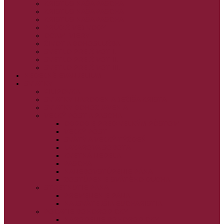
KRISTUS NAŠA PASCHA I.
KRISTUS NAŠA PASCHA II.
KRISTUS NAŠA PASCHA III.
PRÚD ŽIVEJ VODY
OČAMI VIERY
ŽIVOT A BOHOSLUŽBA
SVETLO PRE ŽIVOT I.
SVETLO PRE ŽIVOT II.
SVETLO PRE ŽIVOT III.
NEDEĽNÉ EVANJELIUM
SVIATKY
FILIPOVKA
SVIATKY NARODENIA JEŽIŠA KRISTA
SVIATKY BOHOZJAVENIA
VEĽKÝ PÔST A PASCHA
OBDOBIE PRED VEĽKÝM PÔSTOM
VEĽKÝ PÔST
SVÄTÝ A VEĽKÝ TÝŽDEŇ
LAZÁROVA SOBOTA
KVETNÁ NEDEĽA
PASCHA
NANEBOVSTÚPENIE PÁNA
ZOSTÚPENIE SVÄTÉHO DUCHA
STRETNUTIE PÁNA
PREMENENIE PÁNA
NAJSVÄTEJŠIA EUCHARISTIA
POČATIE BOHORODIČKY
NARODENIE BOHORODIČKY