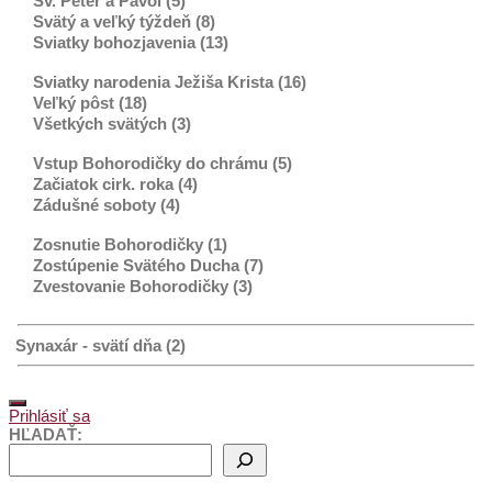
Sv. Peter a Pavol (5)
Svätý a veľký týždeň (8)
Sviatky bohozjavenia (13)
Sviatky narodenia Ježiša Krista (16)
Veľký pôst (18)
Všetkých svätých (3)
Vstup Bohorodičky do chrámu (5)
Začiatok cirk. roka (4)
Zádušné soboty (4)
Zosnutie Bohorodičky (1)
Zostúpenie Svätého Ducha (7)
Zvestovanie Bohorodičky (3)
Synaxár - svätí dňa (2)
Prihlásiť sa
HĽADAŤ: