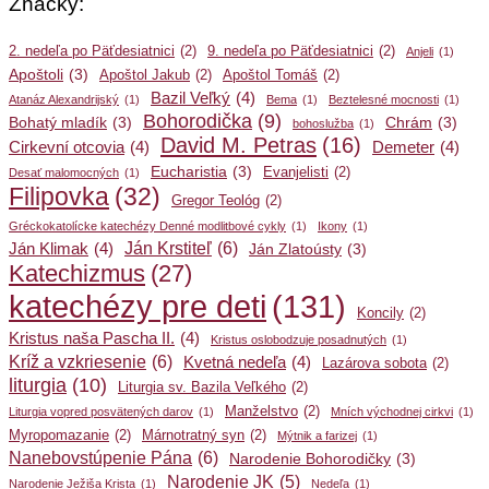
Značky:
2. nedeľa po Päťdesiatnici
(2)
9. nedeľa po Päťdesiatnici
(2)
Anjeli
(1)
Apoštoli
(3)
Apoštol Jakub
(2)
Apoštol Tomáš
(2)
Bazil Veľký
(4)
Atanáz Alexandrijský
(1)
Bema
(1)
Beztelesné mocnosti
(1)
Bohorodička
(9)
Bohatý mladík
(3)
Chrám
(3)
bohoslužba
(1)
David M. Petras
(16)
Cirkevní otcovia
(4)
Demeter
(4)
Eucharistia
(3)
Evanjelisti
(2)
Desať malomocných
(1)
Filipovka
(32)
Gregor Teológ
(2)
Gréckokatolícke katechézy Denné modlitbové cykly
(1)
Ikony
(1)
Ján Krstiteľ
(6)
Ján Klimak
(4)
Ján Zlatoústy
(3)
Katechizmus
(27)
katechézy pre deti
(131)
Koncily
(2)
Kristus naša Pascha II.
(4)
Kristus oslobodzuje posadnutých
(1)
Kríž a vzkriesenie
(6)
Kvetná nedeľa
(4)
Lazárova sobota
(2)
liturgia
(10)
Liturgia sv. Bazila Veľkého
(2)
Manželstvo
(2)
Liturgia vopred posvätených darov
(1)
Mních východnej cirkvi
(1)
Myropomazanie
(2)
Márnotratný syn
(2)
Mýtnik a farizej
(1)
Nanebovstúpenie Pána
(6)
Narodenie Bohorodičky
(3)
Narodenie JK
(5)
Narodenie Ježiša Krista
(1)
Nedeľa
(1)