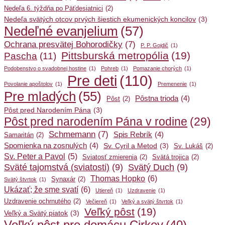
Nedeľa 6. týždňa po Päťdesiatnici
(2)
Nedeľa svätých otcov prvých šiestich ekumenických koncilov
(3)
Nedeľné evanjelium
(57)
Ochrana presvätej Bohorodičky
(7)
P. P. Gojdič
(1)
Pittsburská metropólia
(19)
Pascha
(11)
Podobenstvo o svadobnej hostine
(1)
Pohreb
(1)
Pomazanie chorých
(1)
Pre deti
(110)
Povolanie apoštolov
(1)
Premenenie
(1)
Pre mladých
(55)
Pôstna trioda
(4)
Pôst
(2)
Pôst pred Narodením Pána
(3)
Pôst pred narodením Pána v rodine
(29)
Schmemann
(7)
Spis Rebrík
(4)
Samaritán
(2)
Spomienka na zosnulých
(4)
Sv. Cyril a Metod
(3)
Sv. Lukáš
(2)
Sv. Peter a Pavol
(5)
Sviatosť zmierenia
(2)
Svätá trojica
(2)
Sväté tajomstvá (sviatosti)
(9)
Svätý Duch
(9)
Thomas Hopko
(6)
Synaxár
(2)
Svätý štvrtok
(1)
Ukázať; že sme svatí
(6)
Utiereň
(1)
Uzdravenie
(1)
Uzdravenie ochrnutého
(2)
Večiereň
(1)
Veľký a svätý štvrtok
(1)
Veľký pôst
(19)
Veľký a Svätý piatok
(3)
Veľký pôst pre domácu Cirkev
(40)