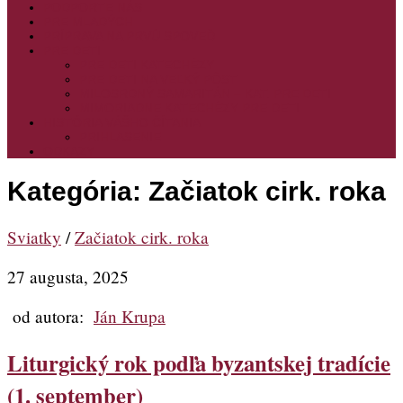
PODPORTE NÁS
PRE MLADÝCH
PRÍPRAVA NA PRVÚ SPOVEĎ
PRE DETI
PRE DETI KATECHÉZY
PRE DETI NA VEĽKÝ PÔST
MILOSRDNÝ SAMARITÁN – KAT. PRE DETI
MIMORIADNE KATECHÉZY PRE DETI
HISTÓRIA VÁŠHO ČÍTANIA
PRIHLASENIE
ODKAZY
Kategória:
Začiatok cirk. roka
Sviatky
/
Začiatok cirk. roka
27 augusta, 2025
od autora:
Ján Krupa
Liturgický rok podľa byzantskej tradície
(1. september)