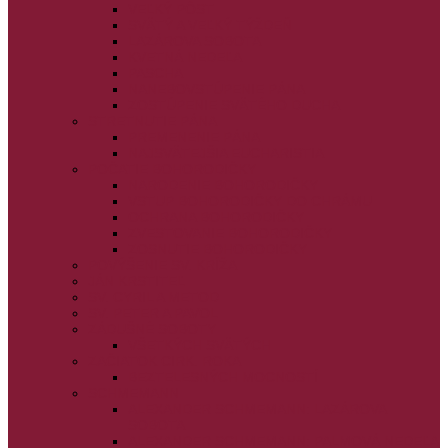
VEĽKÝ PÔST
SVÄTÝ A VEĽKÝ TÝŽDEŇ
LAZÁROVA SOBOTA
KVETNÁ NEDEĽA
PASCHA
NANEBOVSTÚPENIE PÁNA
ZOSTÚPENIE SVÄTÉHO DUCHA
STRETNUTIE PÁNA
PREMENENIE PÁNA
NAJSVÄTEJŠIA EUCHARISTIA
POČATIE BOHORODIČKY
NARODENIE BOHORODIČKY
VSTUP BOHORODIČKY DO CHRÁMU
OCHRANA BOHORODIČKY
ZVESTOVANIE BOHORODIČKY
ZOSNUTIE BOHORODIČKY
POVÝŠENIE SV. KRÍŽA
JÁN KRSTITEĽ
SV. CYRIL A METOD
SV. PETER A PAVOL
ZÁDUŠNÉ SOBOTY
VŠETKÝCH SVÄTÝCH
ZAČIATOK CIRK. ROKA
BEZTELESNÝCH MOCNOSTÍ
SCHMEMANN
ALEXANDER SCHMEMANN: LAZÁROVA
SOBOTA
ALEXANDER SCHMEMANN: PALMOVÁ NEDEĽA