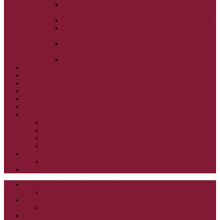
ALEXANDER SCHMEMANN: SVÄTÝ
PONDELOK, UTOROK A STREDA
ALEXANDER SCHMEMANN: SVÄTÝ ŠTVRTOK
ALEXANDER SCHMEMANN: VEĽKÝ A SVÄTÝ
PIATOK
ALEXANDER SCHMEMANN: VEĽKÁ A SVÄTÁ
SOBOTA
ALEXANDER SCHMEMANN: SVÄTÁ PASCHA
SVÄTÉ TAJOMSTVÁ
SYNAXÁR – SVÄTÍ DŇA
O AUTOROCH
PODPORTE NÁS
PRE MLADÝCH
PRÍPRAVA NA PRVÚ SPOVEĎ
PRE DETI
PRE DETI KATECHÉZY
PRE DETI NA VEĽKÝ PÔST
MILOSRDNÝ SAMARITÁN – KAT. PRE DETI
MIMORIADNE KATECHÉZY PRE DETI
HISTÓRIA VÁŠHO ČÍTANIA
PRIHLASENIE
ODKAZY
ZOZNAM VŠETKÝCH ČLÁNKOV
NÁVŠTEVNOSŤ
CIRKEVNÍ OTCOVIA
ČÍTANIE – CIRKEVNÍ OTCOVIA
GRÉCKOKATOLÍCKE KATECHIZMY