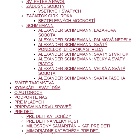
SV. PETER A PAVOL
ZÁDUŠNÉ SOBOTY
VŠETKÝCH SVÄTÝCH
ZAČIATOK CIRK. ROKA
BEZTELESNÝCH MOCNOSTÍ
SCHMEMANN
ALEXANDER SCHMEMANN: LAZÁROVA
SOBOTA
ALEXANDER SCHMEMANN: PALMOVÁ NEDEĽA
ALEXANDER SCHMEMANN: SVÄTÝ
PONDELOK, UTOROK A STREDA
ALEXANDER SCHMEMANN: SVÄTÝ ŠTVRTOK
ALEXANDER SCHMEMANN: VEĽKÝ A SVÄTÝ
PIATOK
ALEXANDER SCHMEMANN: VEĽKÁ A SVÄTÁ
SOBOTA
ALEXANDER SCHMEMANN: SVÄTÁ PASCHA
SVÄTÉ TAJOMSTVÁ
SYNAXÁR – SVÄTÍ DŇA
O AUTOROCH
PODPORTE NÁS
PRE MLADÝCH
PRÍPRAVA NA PRVÚ SPOVEĎ
PRE DETI
PRE DETI KATECHÉZY
PRE DETI NA VEĽKÝ PÔST
MILOSRDNÝ SAMARITÁN – KAT. PRE DETI
MIMORIADNE KATECHÉZY PRE DETI