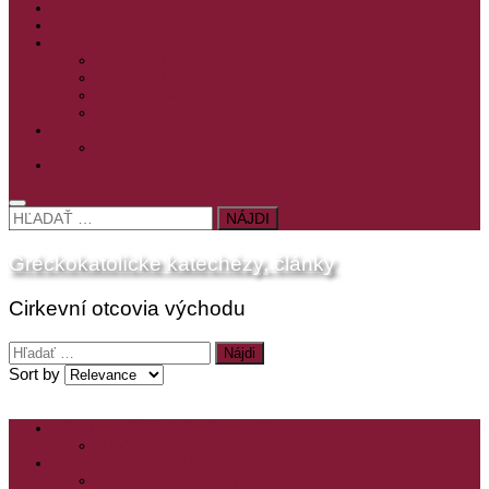
PRE MLADÝCH
PRÍPRAVA NA PRVÚ SPOVEĎ
PRE DETI
PRE DETI KATECHÉZY
PRE DETI NA VEĽKÝ PÔST
MILOSRDNÝ SAMARITÁN – KAT. PRE DETI
MIMORIADNE KATECHÉZY PRE DETI
HISTÓRIA VÁŠHO ČÍTANIA
PRIHLASENIE
ODKAZY
HĽADAŤ:
Gréckokatolícke katechézy, články
Cirkevní otcovia východu
Hľadať:
Sort by
ZOZNAM VŠETKÝCH ČLÁNKOV
NÁVŠTEVNOSŤ
CIRKEVNÍ OTCOVIA
ČÍTANIE – CIRKEVNÍ OTCOVIA