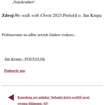
„Nepokradneš“.
Zdroj:
We walk with Christ
2023.Preložil o. Ján Krupa
Prihlasovanie na odber nových článkov čoskoro...
Ján Krupa - POSTOJ.SK
Podporte nás
Katechéza pre mládež: Nebudeš krivo svedčiť proti
svojmu blížnemu (43)