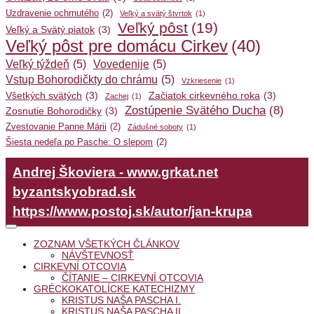
Uzdravenie ochrnutého
(2)
Veľký a svätý štvrtok
(1)
Veľký pôst
(19)
Veľký a Svätý piatok
(3)
Veľký pôst pre domácu Cirkev
(40)
Veľký týždeň
(5)
Vovedenije
(5)
Vstup Bohorodičkty do chrámu
(5)
Vzkriesenie
(1)
Všetkých svätých
(3)
Začiatok cirkevného roka
(3)
Zachej
(1)
Zostúpenie Svätého Ducha
(8)
Zosnutie Bohorodičky
(3)
Zvestovanie Panne Márii
(2)
Zádušné soboty
(1)
Šiesta nedeľa po Pasche: O slepom
(2)
Andrej Škoviera - www.grkat.net
byzantskyobrad.sk
https://www.postoj.sk/autor/jan-krupa
ZOZNAM VŠETKÝCH ČLÁNKOV
NÁVŠTEVNOSŤ
CIRKEVNÍ OTCOVIA
ČÍTANIE – CIRKEVNÍ OTCOVIA
GRÉCKOKATOLÍCKE KATECHIZMY
KRISTUS NAŠA PASCHA I.
KRISTUS NAŠA PASCHA II.