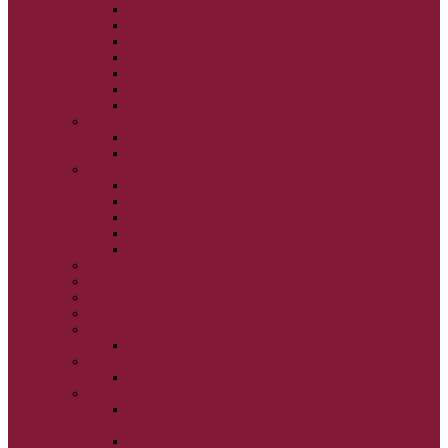
VEĽKÝ PÔST
SVÄTÝ A VEĽKÝ TÝŽDEŇ
LAZÁROVA SOBOTA
KVETNÁ NEDEĽA
PASCHA
NANEBOVSTÚPENIE PÁNA
ZOSTÚPENIE SVÄTÉHO DUCHA
STRETNUTIE PÁNA
PREMENENIE PÁNA
NAJSVÄTEJŠIA EUCHARISTIA
POČATIE BOHORODIČKY
NARODENIE BOHORODIČKY
VSTUP BOHORODIČKY DO CHRÁMU
OCHRANA BOHORODIČKY
ZVESTOVANIE BOHORODIČKY
ZOSNUTIE BOHORODIČKY
POVÝŠENIE SV. KRÍŽA
JÁN KRSTITEĽ
SV. CYRIL A METOD
SV. PETER A PAVOL
ZÁDUŠNÉ SOBOTY
VŠETKÝCH SVÄTÝCH
ZAČIATOK CIRK. ROKA
BEZTELESNÝCH MOCNOSTÍ
SCHMEMANN
ALEXANDER SCHMEMANN: LAZÁROVA
SOBOTA
ALEXANDER SCHMEMANN: PALMOVÁ NEDEĽA