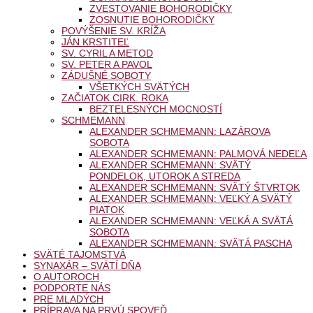
ZVESTOVANIE BOHORODIČKY
ZOSNUTIE BOHORODIČKY
POVÝŠENIE SV. KRÍŽA
JÁN KRSTITEĽ
SV. CYRIL A METOD
SV. PETER A PAVOL
ZÁDUŠNÉ SOBOTY
VŠETKÝCH SVÄTÝCH
ZAČIATOK CIRK. ROKA
BEZTELESNÝCH MOCNOSTÍ
SCHMEMANN
ALEXANDER SCHMEMANN: LAZÁROVA
SOBOTA
ALEXANDER SCHMEMANN: PALMOVÁ NEDEĽA
ALEXANDER SCHMEMANN: SVÄTÝ
PONDELOK, UTOROK A STREDA
ALEXANDER SCHMEMANN: SVÄTÝ ŠTVRTOK
ALEXANDER SCHMEMANN: VEĽKÝ A SVÄTÝ
PIATOK
ALEXANDER SCHMEMANN: VEĽKÁ A SVÄTÁ
SOBOTA
ALEXANDER SCHMEMANN: SVÄTÁ PASCHA
SVÄTÉ TAJOMSTVÁ
SYNAXÁR – SVÄTÍ DŇA
O AUTOROCH
PODPORTE NÁS
PRE MLADÝCH
PRÍPRAVA NA PRVÚ SPOVEĎ