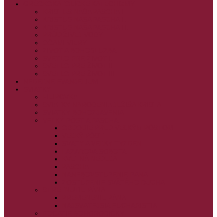
GRÉCKOKATOLÍCKE KATECHIZMY
KRISTUS NAŠA PASCHA I.
KRISTUS NAŠA PASCHA II.
KRISTUS NAŠA PASCHA III.
PRÚD ŽIVEJ VODY
OČAMI VIERY
ŽIVOT A BOHOSLUŽBA
SVETLO PRE ŽIVOT I.
SVETLO PRE ŽIVOT II.
SVETLO PRE ŽIVOT III.
NEDEĽNÉ EVANJELIUM
SVIATKY
FILIPOVKA
SVIATKY NARODENIA JEŽIŠA KRISTA
SVIATKY BOHOZJAVENIA
VEĽKÝ PÔST A PASCHA
OBDOBIE PRED VEĽKÝM PÔSTOM
VEĽKÝ PÔST
SVÄTÝ A VEĽKÝ TÝŽDEŇ
LAZÁROVA SOBOTA
KVETNÁ NEDEĽA
PASCHA
NANEBOVSTÚPENIE PÁNA
ZOSTÚPENIE SVÄTÉHO DUCHA
STRETNUTIE PÁNA
PREMENENIE PÁNA
NAJSVÄTEJŠIA EUCHARISTIA
POČATIE BOHORODIČKY