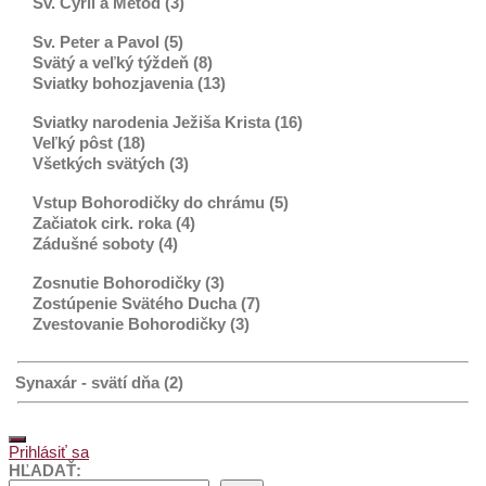
Sv. Cyril a Metod (3)
Sv. Peter a Pavol (5)
Svätý a veľký týždeň (8)
Sviatky bohozjavenia (13)
Sviatky narodenia Ježiša Krista (16)
Veľký pôst (18)
Všetkých svätých (3)
Vstup Bohorodičky do chrámu (5)
Začiatok cirk. roka (4)
Zádušné soboty (4)
Zosnutie Bohorodičky (3)
Zostúpenie Svätého Ducha (7)
Zvestovanie Bohorodičky (3)
Synaxár - svätí dňa (2)
Prihlásiť sa
HĽADAŤ: