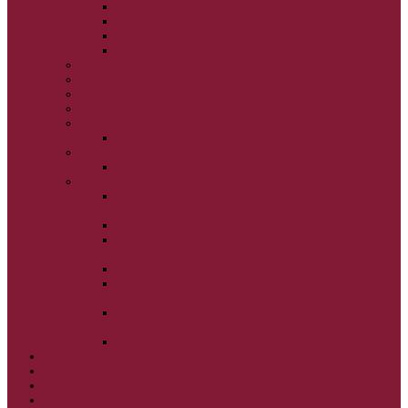
VSTUP BOHORODIČKY DO CHRÁMU
OCHRANA BOHORODIČKY
ZVESTOVANIE BOHORODIČKY
ZOSNUTIE BOHORODIČKY
POVÝŠENIE SV. KRÍŽA
JÁN KRSTITEĽ
SV. CYRIL A METOD
SV. PETER A PAVOL
ZÁDUŠNÉ SOBOTY
VŠETKÝCH SVÄTÝCH
ZAČIATOK CIRK. ROKA
BEZTELESNÝCH MOCNOSTÍ
SCHMEMANN
ALEXANDER SCHMEMANN: LAZÁROVA
SOBOTA
ALEXANDER SCHMEMANN: PALMOVÁ NEDEĽA
ALEXANDER SCHMEMANN: SVÄTÝ
PONDELOK, UTOROK A STREDA
ALEXANDER SCHMEMANN: SVÄTÝ ŠTVRTOK
ALEXANDER SCHMEMANN: VEĽKÝ A SVÄTÝ
PIATOK
ALEXANDER SCHMEMANN: VEĽKÁ A SVÄTÁ
SOBOTA
ALEXANDER SCHMEMANN: SVÄTÁ PASCHA
SVÄTÉ TAJOMSTVÁ
SYNAXÁR – SVÄTÍ DŇA
O AUTOROCH
PODPORTE NÁS