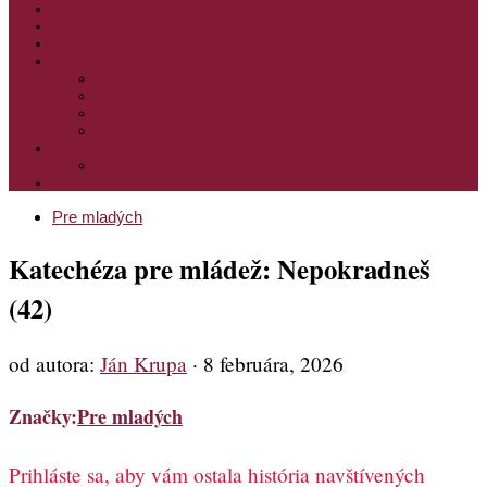
PODPORTE NÁS
PRE MLADÝCH
PRÍPRAVA NA PRVÚ SPOVEĎ
PRE DETI
PRE DETI KATECHÉZY
PRE DETI NA VEĽKÝ PÔST
MILOSRDNÝ SAMARITÁN – KAT. PRE DETI
MIMORIADNE KATECHÉZY PRE DETI
HISTÓRIA VÁŠHO ČÍTANIA
PRIHLASENIE
ODKAZY
Pre mladých
Katechéza pre mládež: Nepokradneš
(42)
od autora:
Ján Krupa
·
8 februára, 2026
Značky:
Pre mladých
Prihláste sa, aby vám ostala história navštívených