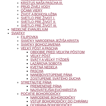
KRISTUS NAŠA PASCHA III.
PRÚD ŽIVEJ VODY
OČAMI VIERY
ŽIVOT A BOHOSLUŽBA
SVETLO PRE ŽIVOT I.
SVETLO PRE ŽIVOT II.
SVETLO PRE ŽIVOT III.
NEDEĽNÉ EVANJELIUM
SVIATKY
FILIPOVKA
SVIATKY NARODENIA JEŽIŠA KRISTA
SVIATKY BOHOZJAVENIA
VEĽKÝ PÔST A PASCHA
OBDOBIE PRED VEĽKÝM PÔSTOM
VEĽKÝ PÔST
SVÄTÝ A VEĽKÝ TÝŽDEŇ
LAZÁROVA SOBOTA
KVETNÁ NEDEĽA
PASCHA
NANEBOVSTÚPENIE PÁNA
ZOSTÚPENIE SVÄTÉHO DUCHA
STRETNUTIE PÁNA
PREMENENIE PÁNA
NAJSVÄTEJŠIA EUCHARISTIA
POČATIE BOHORODIČKY
NARODENIE BOHORODIČKY
VSTUP BOHORODIČKY DO CHRÁMU
OCHRANA BOHORODIČKY