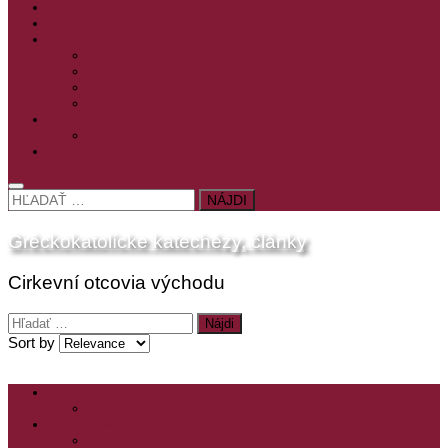
PRE MLADÝCH
PRÍPRAVA NA PRVÚ SPOVEĎ
PRE DETI
PRE DETI KATECHÉZY
PRE DETI NA VEĽKÝ PÔST
MILOSRDNÝ SAMARITÁN – KAT. PRE DETI
MIMORIADNE KATECHÉZY PRE DETI
HISTÓRIA VÁŠHO ČÍTANIA
PRIHLASENIE
ODKAZY
HĽADAŤ:
Gréckokatolícke katechézy, články
Cirkevní otcovia východu
Hľadať:
Sort by
ZOZNAM VŠETKÝCH ČLÁNKOV
NÁVŠTEVNOSŤ
CIRKEVNÍ OTCOVIA
ČÍTANIE – CIRKEVNÍ OTCOVIA