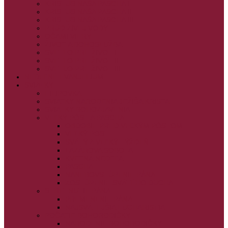
KRISTUS NAŠA PASCHA I.
KRISTUS NAŠA PASCHA II.
KRISTUS NAŠA PASCHA III.
PRÚD ŽIVEJ VODY
OČAMI VIERY
ŽIVOT A BOHOSLUŽBA
SVETLO PRE ŽIVOT I.
SVETLO PRE ŽIVOT II.
SVETLO PRE ŽIVOT III.
NEDEĽNÉ EVANJELIUM
SVIATKY
FILIPOVKA
SVIATKY NARODENIA JEŽIŠA KRISTA
SVIATKY BOHOZJAVENIA
VEĽKÝ PÔST A PASCHA
OBDOBIE PRED VEĽKÝM PÔSTOM
VEĽKÝ PÔST
SVÄTÝ A VEĽKÝ TÝŽDEŇ
LAZÁROVA SOBOTA
KVETNÁ NEDEĽA
PASCHA
NANEBOVSTÚPENIE PÁNA
ZOSTÚPENIE SVÄTÉHO DUCHA
STRETNUTIE PÁNA
PREMENENIE PÁNA
NAJSVÄTEJŠIA EUCHARISTIA
POČATIE BOHORODIČKY
NARODENIE BOHORODIČKY