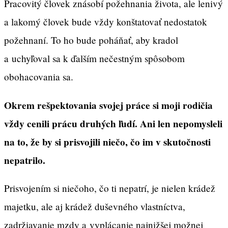
Pracovitý človek znásobí požehnania života, ale lenivý
a lakomý človek bude vždy konštatovať nedostatok
požehnaní. To ho bude poháňať, aby kradol
a uchyľoval sa k ďalším nečestným spôsobom
obohacovania sa.
Okrem rešpektovania svojej práce si moji rodičia
vždy cenili prácu druhých ľudí. Ani len nepomysleli
na to, že by si prisvojili niečo, čo im v skutočnosti
nepatrilo.
Prisvojením si niečoho, čo ti nepatrí, je nielen krádež
majetku, ale aj krádež duševného vlastníctva,
zadržiavanie mzdy a vyplácanie najnižšej možnej