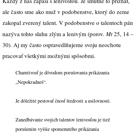
Každý z nás zápasí s lenivosťou. Je smutné to priznať,
ale často sme ako muž v podobenstve, ktorý do zeme
zakopal zverený talent. V podobenstve o talentoch pán
Mt
nazýva tohto sluhu zlým a lenivým (porov.
25, 14 –
30). Aj my často ospravedlňujeme svoju neochotu
pracovať všetkými možnými spôsobmi.
Chamtivosť je dôvodom porušovania prikázania
„Nepokradneš“.
Je dôležité pestovať čnosť štedrosti a usilovnosti.
Zanedbávanie svojich talentov lenivosťou je tiež
porušením vyššie spomenutého prikázania