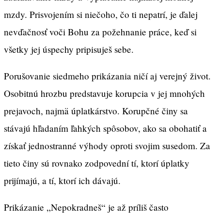
mzdy. Prisvojením si niečoho, čo ti nepatrí, je ďalej
nevďačnosť voči Bohu za požehnanie práce, keď si
všetky jej úspechy pripisuješ sebe.
Porušovanie siedmeho prikázania ničí aj verejný život.
Osobitnú hrozbu predstavuje korupcia v jej mnohých
prejavoch, najmä úplatkárstvo. Korupčné činy sa
stávajú hľadaním ľahkých spôsobov, ako sa obohatiť a
získať jednostranné výhody oproti svojim susedom. Za
tieto činy sú rovnako zodpovední tí, ktorí úplatky
prijímajú, a tí, ktorí ich dávajú.
Prikázanie „Nepokradneš“ je až príliš často