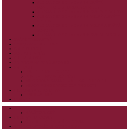
ALEXANDER SCHMEMANN: SVÄTÝ
PONDELOK, UTOROK A STREDA
ALEXANDER SCHMEMANN: SVÄTÝ ŠTVRTOK
ALEXANDER SCHMEMANN: VEĽKÝ A SVÄTÝ
PIATOK
ALEXANDER SCHMEMANN: VEĽKÁ A SVÄTÁ
SOBOTA
ALEXANDER SCHMEMANN: SVÄTÁ PASCHA
SVÄTÉ TAJOMSTVÁ
SYNAXÁR – SVÄTÍ DŇA
O AUTOROCH
PODPORTE NÁS
PRE MLADÝCH
PRÍPRAVA NA PRVÚ SPOVEĎ
PRE DETI
PRE DETI KATECHÉZY
PRE DETI NA VEĽKÝ PÔST
MILOSRDNÝ SAMARITÁN – KAT. PRE DETI
MIMORIADNE KATECHÉZY PRE DETI
HISTÓRIA VÁŠHO ČÍTANIA
PRIHLASENIE
ODKAZY
ZOZNAM VŠETKÝCH ČLÁNKOV
NÁVŠTEVNOSŤ
CIRKEVNÍ OTCOVIA
ČÍTANIE – CIRKEVNÍ OTCOVIA
GRÉCKOKATOLÍCKE KATECHIZMY