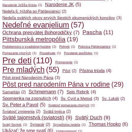
Narodenie JK
(5)
Narodenie Ježiša Krista
(1)
Nedeľa 6. týždňa po Päťdesiatnici
(2)
Nedeľa svätých otcov prvých šiestich ekumenických koncilov
(3)
Nedeľné evanjelium
(57)
Pascha
(11)
Ochrana presvätej Bohorodičky
(7)
Pittsburská metropólia
(19)
Podobenstvo o svadobnej hostine
(1)
Pohreb
(1)
Polovica Päťdesiatnice
(1)
Pomazanie chorých
(1)
Posadnutie
(1)
Povolanie apoštolov
(1)
Pre deti
(110)
Premenenie
(1)
Pre mladých
(55)
Pôstna trioda
(4)
Pôst
(2)
Pôst pred Narodením Pána
(3)
Pôst pred narodením Pána v rodine
(29)
Schmemann
(7)
Spis Rebrík
(4)
Samaritán
(2)
Spomienka na zosnulých
(4)
Sv. Cyril a Metod
(3)
Sv. Lukáš
(2)
Sv. Peter a Pavol
(5)
Sviatosť pomazania chorých
(1)
Sviatosť zmierenia
(2)
Svätá trojica
(2)
Sväté tajomstvá (sviatosti)
(9)
Svätý Duch
(9)
Thomas Hopko
(6)
Synaxár
(2)
Svätý štvrtok
(1)
Syropôstna nedeľa
(1)
Ukázať; že sme svatí
(6)
Ustarostenosť
(1)