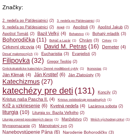
Značky:
2. nedeľa po Päťdesiatnici
(2)
3. nedeľa po Päťdesiatnici
(1)
Apoštoli
(3)
9. nedeľa po Päťdesiatnici
(2)
Apoštol Jakub
(2)
Anjeli
(1)
Bazil Veľký
(4)
Bohatý mladík
(3)
Apoštol Tomáš
(2)
Bohatstvo
(1)
Bohorodička
(11)
Chrám
(3)
Boháč a Lazár
(1)
Cirkev
(1)
David M. Petras
(16)
Cirkevní otcovia
(4)
Demeter
(4)
Eucharistia
(3)
Evanjelisti
(2)
Desať malomocných
(1)
Filipovka
(32)
Gregor Teológ
(2)
Gréckokatolícke katechézy Denné modlitbové cykly
(1)
Ikonostas
(1)
Ján Krstiteľ
(6)
Ján Klimak
(4)
Ján Zlatoústy
(3)
Katechizmus
(27)
katechézy pre deti
(131)
Koncily
(2)
Kristus naša Pascha II.
(4)
Kristus oslobodzuje posadnutých
(1)
Kríž a vzkriesenie
(6)
Kvetná nedeľa
(4)
Lazárova sobota
(2)
liturgia
(10)
Liturgia sv. Bazila Veľkého
(2)
Manželstvo
(2)
Liturgia vopred posvätených darov
(1)
Mních východnej cirkvi
(1)
Myropomazanie
(2)
Márnotratný syn
(2)
Nanebovstúpenie Pána
(6)
Narodenie Bohorodičky
(3)