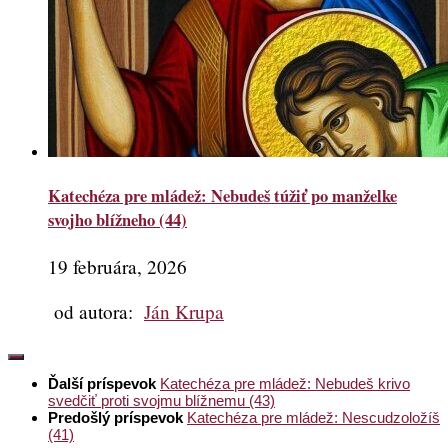
Katechéza pre mládež: Nebudeš túžiť po manželke
svojho blížneho (44)
19 februára, 2026
od autora:
Ján Krupa
Ďalší príspevok
Katechéza pre mládež: Nebudeš krivo
svedčiť proti svojmu blížnemu (43)
Predošlý príspevok
Katechéza pre mládež: Nescudzoložíš
(41)