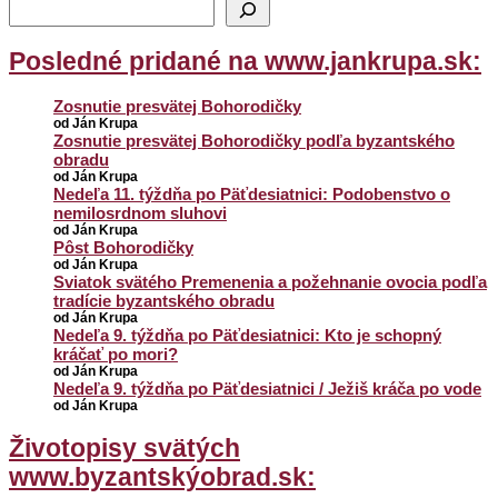
Posledné pridané na www.jankrupa.sk:
Zosnutie presvätej Bohorodičky
od Ján Krupa
Zosnutie presvätej Bohorodičky podľa byzantského
obradu
od Ján Krupa
Nedeľa 11. týždňa po Päťdesiatnici: Podobenstvo o
nemilosrdnom sluhovi
od Ján Krupa
Pôst Bohorodičky
od Ján Krupa
Sviatok svätého Premenenia a požehnanie ovocia podľa
tradície byzantského obradu
od Ján Krupa
Nedeľa 9. týždňa po Päťdesiatnici: Kto je schopný
kráčať po mori?
od Ján Krupa
Nedeľa 9. týždňa po Päťdesiatnici / Ježiš kráča po vode
od Ján Krupa
Životopisy svätých
www.byzantskýobrad.sk: