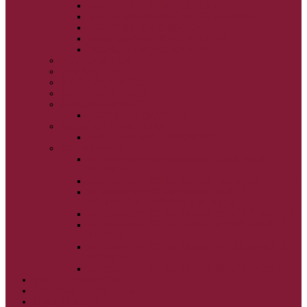
NARODENIE BOHORODIČKY
VSTUP BOHORODIČKY DO CHRÁMU
OCHRANA BOHORODIČKY
ZVESTOVANIE BOHORODIČKY
ZOSNUTIE BOHORODIČKY
POVÝŠENIE SV. KRÍŽA
JÁN KRSTITEĽ
SV. CYRIL A METOD
SV. PETER A PAVOL
ZÁDUŠNÉ SOBOTY
VŠETKÝCH SVÄTÝCH
ZAČIATOK CIRK. ROKA
BEZTELESNÝCH MOCNOSTÍ
SCHMEMANN
ALEXANDER SCHMEMANN: LAZÁROVA
SOBOTA
ALEXANDER SCHMEMANN: PALMOVÁ NEDEĽA
ALEXANDER SCHMEMANN: SVÄTÝ
PONDELOK, UTOROK A STREDA
ALEXANDER SCHMEMANN: SVÄTÝ ŠTVRTOK
ALEXANDER SCHMEMANN: VEĽKÝ A SVÄTÝ
PIATOK
ALEXANDER SCHMEMANN: VEĽKÁ A SVÄTÁ
SOBOTA
ALEXANDER SCHMEMANN: SVÄTÁ PASCHA
SVÄTÉ TAJOMSTVÁ
SYNAXÁR – SVÄTÍ DŇA
O AUTOROCH