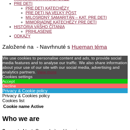
PRE DETI
PRE DETI KATECHÉZY
PRE DETI NA VEĽKÝ PÔST
MILOSRDNÝ SAMARITÁN – KAT. PRE DETI
MIMORIADNE KATECHÉZY PRE DETI
HISTÓRIA VÁŠHO ČÍTANIA
PRIHLASENIE
ODKAZY
Založené na
- Navrhnuté s
Hueman téma
We use cookies to personalise content and ads, to provide social
media features and to analyse our traffic. We also share information
about your use of our site with our social media, advertising and
analytics partners.
View more
Cookies settings
Accept
Decline
Privacy & Cookie policy
Privacy & Cookies policy
Cookies list
Cookie name
Active
Who we are