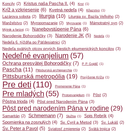
Kristus naša Pascha II.
(4)
Koncily
(2)
Krst
(1)
Kríž a vzkriesenie
(6)
Kvetná nedeľa
(4)
Kňazstvo
(1)
liturgia
(10)
Lazárova sobota
(2)
Liturgia sv. Bazila Veľkého
(2)
Manželstvo
(2)
Myropomazanie
(2)
Márnotratný syn
(2)
Myrovanie
(1)
Nanebovstúpenie Pána
(6)
Mýtnik a farizej
(1)
Narodenie JK
(5)
Narodenie Bohorodičky
(3)
Nedeľa
(1)
Nedeľa 6. týždňa po Päťdesiatnici
(2)
Nedeľa svätých otcov prvých šiestich ekumenických koncilov
(3)
Nedeľné evanjelium
(57)
Ochrana presvätej Bohorodičky
(7)
P. P. Gojdič
(1)
Pascha
(11)
Pittsburská archieparchia
(1)
Pittsburská metropólia
(19)
Povýšenie Kríža
(1)
Pre deti
(110)
Premenenie Pána
(1)
Pre mladých
(55)
Pôst
(2)
Protoevanjelium
(1)
Pôstna trioda
(4)
Pôst pred Narodením Pána
(3)
Pôst pred narodením Pána v rodine
(29)
Schmemann
(7)
Spis Rebrík
(4)
Samaritán
(2)
Služba
(1)
Spomienka na zosnulých
(4)
Sv. Cyril a Metod
(3)
Sv. Lukáš
(2)
Sv. Peter a Pavol
(5)
Sviatosť zmierenia
(2)
Svätá trojica
(2)