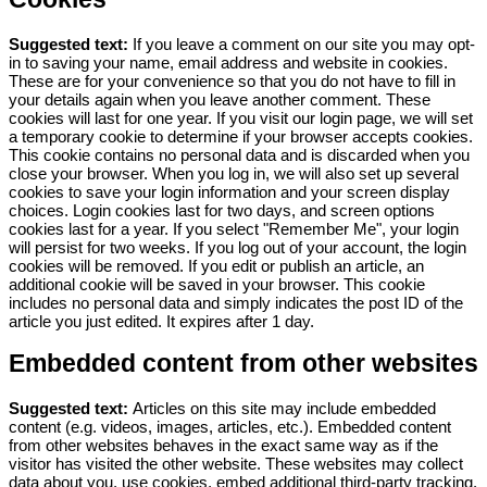
Suggested text:
If you leave a comment on our site you may opt-
in to saving your name, email address and website in cookies.
These are for your convenience so that you do not have to fill in
your details again when you leave another comment. These
cookies will last for one year.
If you visit our login page, we will set
a temporary cookie to determine if your browser accepts cookies.
This cookie contains no personal data and is discarded when you
close your browser.
When you log in, we will also set up several
cookies to save your login information and your screen display
choices. Login cookies last for two days, and screen options
cookies last for a year. If you select "Remember Me", your login
will persist for two weeks. If you log out of your account, the login
cookies will be removed.
If you edit or publish an article, an
additional cookie will be saved in your browser. This cookie
includes no personal data and simply indicates the post ID of the
article you just edited. It expires after 1 day.
Embedded content from other websites
Suggested text:
Articles on this site may include embedded
content (e.g. videos, images, articles, etc.). Embedded content
from other websites behaves in the exact same way as if the
visitor has visited the other website.
These websites may collect
data about you, use cookies, embed additional third-party tracking,