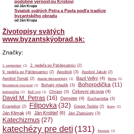
podobné vernosťou Kristovi
od Ján Krupa
Sviatok svätých Petra a Pavla podľa tradície
byzantského obradu
od Ján Krupa
Životopisy svätých
www.byzantskýobrad.sk:
Značky:
2. nedeľa po Päťdesiatnici
(2)
1. september
(1)
Apoštoli
(3)
9. nedeľa po Päťdesiatnici
(2)
Apoštol Jakub
(2)
Bazil Veľký
(4)
Apoštol Tomáš
(2)
Atanáz Alexandrijský
(1)
Bema
(1)
Bohorodička
(11)
Bohatý mladík
(3)
Beztelesné mocnosti
(1)
Cirkevní otcovia
(4)
Chrám
(3)
bohoslužba
(1)
Boží syn
(1)
David M. Petras
(16)
Demeter
(4)
Eucharistia
(3)
Filipovka
(32)
Evanjelisti
(2)
Gregor Teológ
(2)
Ikony
(1)
Ján Krstiteľ
(6)
Ján Klimak
(4)
Ján Zlatoústy
(3)
Katechizmus
(27)
katechézy pre deti
(131)
Kenosis
(1)