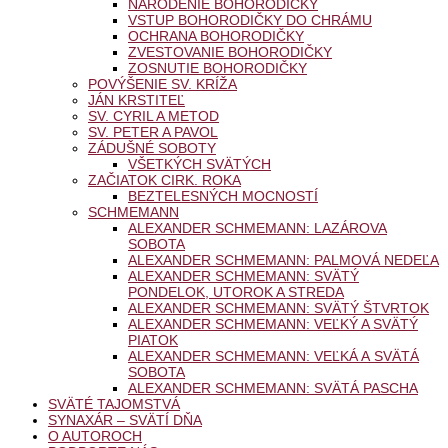
NARODENIE BOHORODIČKY
VSTUP BOHORODIČKY DO CHRÁMU
OCHRANA BOHORODIČKY
ZVESTOVANIE BOHORODIČKY
ZOSNUTIE BOHORODIČKY
POVÝŠENIE SV. KRÍŽA
JÁN KRSTITEĽ
SV. CYRIL A METOD
SV. PETER A PAVOL
ZÁDUŠNÉ SOBOTY
VŠETKÝCH SVÄTÝCH
ZAČIATOK CIRK. ROKA
BEZTELESNÝCH MOCNOSTÍ
SCHMEMANN
ALEXANDER SCHMEMANN: LAZÁROVA
SOBOTA
ALEXANDER SCHMEMANN: PALMOVÁ NEDEĽA
ALEXANDER SCHMEMANN: SVÄTÝ
PONDELOK, UTOROK A STREDA
ALEXANDER SCHMEMANN: SVÄTÝ ŠTVRTOK
ALEXANDER SCHMEMANN: VEĽKÝ A SVÄTÝ
PIATOK
ALEXANDER SCHMEMANN: VEĽKÁ A SVÄTÁ
SOBOTA
ALEXANDER SCHMEMANN: SVÄTÁ PASCHA
SVÄTÉ TAJOMSTVÁ
SYNAXÁR – SVÄTÍ DŇA
O AUTOROCH