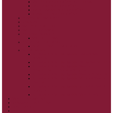
VSTUP BOHORODIČKY DO CHRÁMU
OCHRANA BOHORODIČKY
ZVESTOVANIE BOHORODIČKY
ZOSNUTIE BOHORODIČKY
POVÝŠENIE SV. KRÍŽA
JÁN KRSTITEĽ
SV. CYRIL A METOD
SV. PETER A PAVOL
ZÁDUŠNÉ SOBOTY
VŠETKÝCH SVÄTÝCH
ZAČIATOK CIRK. ROKA
BEZTELESNÝCH MOCNOSTÍ
SCHMEMANN
ALEXANDER SCHMEMANN: LAZÁROVA
SOBOTA
ALEXANDER SCHMEMANN: PALMOVÁ NEDEĽA
ALEXANDER SCHMEMANN: SVÄTÝ
PONDELOK, UTOROK A STREDA
ALEXANDER SCHMEMANN: SVÄTÝ ŠTVRTOK
ALEXANDER SCHMEMANN: VEĽKÝ A SVÄTÝ
PIATOK
ALEXANDER SCHMEMANN: VEĽKÁ A SVÄTÁ
SOBOTA
ALEXANDER SCHMEMANN: SVÄTÁ PASCHA
SVÄTÉ TAJOMSTVÁ
SYNAXÁR – SVÄTÍ DŇA
O AUTOROCH
PODPORTE NÁS