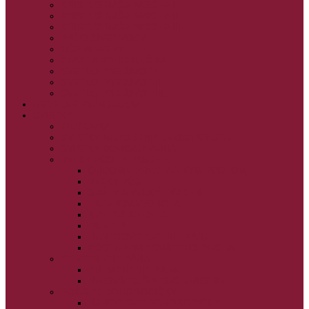
KRISTUS NAŠA PASCHA I.
KRISTUS NAŠA PASCHA II.
KRISTUS NAŠA PASCHA III.
PRÚD ŽIVEJ VODY
OČAMI VIERY
ŽIVOT A BOHOSLUŽBA
SVETLO PRE ŽIVOT I.
SVETLO PRE ŽIVOT II.
SVETLO PRE ŽIVOT III.
NEDEĽNÉ EVANJELIUM
SVIATKY
FILIPOVKA
SVIATKY NARODENIA JEŽIŠA KRISTA
SVIATKY BOHOZJAVENIA
VEĽKÝ PÔST A PASCHA
OBDOBIE PRED VEĽKÝM PÔSTOM
VEĽKÝ PÔST
SVÄTÝ A VEĽKÝ TÝŽDEŇ
LAZÁROVA SOBOTA
KVETNÁ NEDEĽA
PASCHA
NANEBOVSTÚPENIE PÁNA
ZOSTÚPENIE SVÄTÉHO DUCHA
STRETNUTIE PÁNA
PREMENENIE PÁNA
NAJSVÄTEJŠIA EUCHARISTIA
POČATIE BOHORODIČKY
NARODENIE BOHORODIČKY