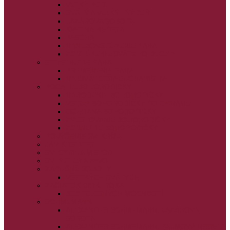
VEĽKÝ PÔST
SVÄTÝ A VEĽKÝ TÝŽDEŇ
LAZÁROVA SOBOTA
KVETNÁ NEDEĽA
PASCHA
NANEBOVSTÚPENIE PÁNA
ZOSTÚPENIE SVÄTÉHO DUCHA
STRETNUTIE PÁNA
PREMENENIE PÁNA
NAJSVÄTEJŠIA EUCHARISTIA
POČATIE BOHORODIČKY
NARODENIE BOHORODIČKY
VSTUP BOHORODIČKY DO CHRÁMU
OCHRANA BOHORODIČKY
ZVESTOVANIE BOHORODIČKY
ZOSNUTIE BOHORODIČKY
POVÝŠENIE SV. KRÍŽA
JÁN KRSTITEĽ
SV. CYRIL A METOD
SV. PETER A PAVOL
ZÁDUŠNÉ SOBOTY
VŠETKÝCH SVÄTÝCH
ZAČIATOK CIRK. ROKA
BEZTELESNÝCH MOCNOSTÍ
SCHMEMANN
ALEXANDER SCHMEMANN: LAZÁROVA
SOBOTA
ALEXANDER SCHMEMANN: PALMOVÁ NEDEĽA