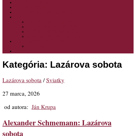
PODPORTE NÁS
PRE MLADÝCH
PRÍPRAVA NA PRVÚ SPOVEĎ
PRE DETI
PRE DETI KATECHÉZY
PRE DETI NA VEĽKÝ PÔST
MILOSRDNÝ SAMARITÁN – KAT. PRE DETI
MIMORIADNE KATECHÉZY PRE DETI
HISTÓRIA VÁŠHO ČÍTANIA
PRIHLASENIE
ODKAZY
Kategória:
Lazárova sobota
Lazárova sobota
/
Sviatky
27 marca, 2026
od autora:
Ján Krupa
Alexander Schmemann: Lazárova
sobota