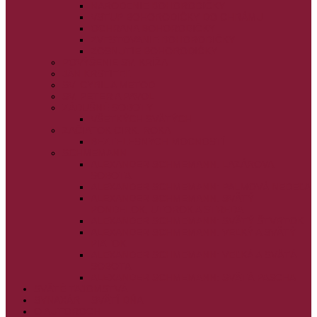
NARODENIE BOHORODIČKY
VSTUP BOHORODIČKY DO CHRÁMU
OCHRANA BOHORODIČKY
ZVESTOVANIE BOHORODIČKY
ZOSNUTIE BOHORODIČKY
POVÝŠENIE SV. KRÍŽA
JÁN KRSTITEĽ
SV. CYRIL A METOD
SV. PETER A PAVOL
ZÁDUŠNÉ SOBOTY
VŠETKÝCH SVÄTÝCH
ZAČIATOK CIRK. ROKA
BEZTELESNÝCH MOCNOSTÍ
SCHMEMANN
ALEXANDER SCHMEMANN: LAZÁROVA
SOBOTA
ALEXANDER SCHMEMANN: PALMOVÁ NEDEĽA
ALEXANDER SCHMEMANN: SVÄTÝ
PONDELOK, UTOROK A STREDA
ALEXANDER SCHMEMANN: SVÄTÝ ŠTVRTOK
ALEXANDER SCHMEMANN: VEĽKÝ A SVÄTÝ
PIATOK
ALEXANDER SCHMEMANN: VEĽKÁ A SVÄTÁ
SOBOTA
ALEXANDER SCHMEMANN: SVÄTÁ PASCHA
SVÄTÉ TAJOMSTVÁ
SYNAXÁR – SVÄTÍ DŇA
O AUTOROCH