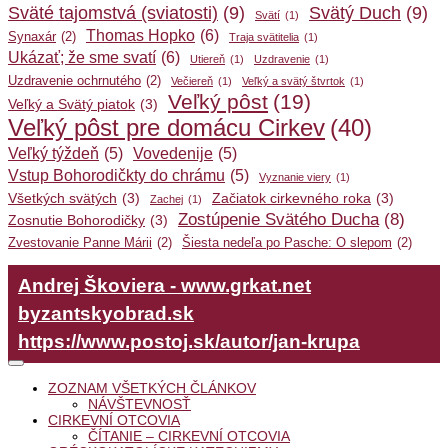
Sväté tajomstvá (sviatosti)
(9)
Svätý Duch
(9)
Svätí
(1)
Thomas Hopko
(6)
Synaxár
(2)
Traja svätitelia
(1)
Ukázať; že sme svatí
(6)
Utiereň
(1)
Uzdravenie
(1)
Uzdravenie ochrnutého
(2)
Večiereň
(1)
Veľký a svätý štvrtok
(1)
Veľký pôst
(19)
Veľký a Svätý piatok
(3)
Veľký pôst pre domácu Cirkev
(40)
Veľký týždeň
(5)
Vovedenije
(5)
Vstup Bohorodičkty do chrámu
(5)
Vyznanie viery
(1)
Všetkých svätých
(3)
Začiatok cirkevného roka
(3)
Zachej
(1)
Zostúpenie Svätého Ducha
(8)
Zosnutie Bohorodičky
(3)
Zvestovanie Panne Márii
(2)
Šiesta nedeľa po Pasche: O slepom
(2)
Andrej Škoviera - www.grkat.net
byzantskyobrad.sk
https://www.postoj.sk/autor/jan-krupa
ZOZNAM VŠETKÝCH ČLÁNKOV
NÁVŠTEVNOSŤ
CIRKEVNÍ OTCOVIA
ČÍTANIE – CIRKEVNÍ OTCOVIA