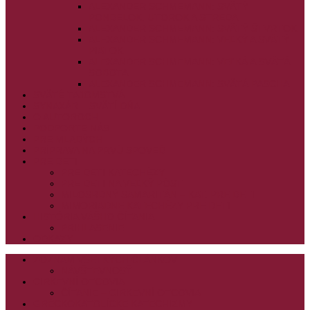
ALEXANDER SCHMEMANN: SVÄTÝ
PONDELOK, UTOROK A STREDA
ALEXANDER SCHMEMANN: SVÄTÝ ŠTVRTOK
ALEXANDER SCHMEMANN: VEĽKÝ A SVÄTÝ
PIATOK
ALEXANDER SCHMEMANN: VEĽKÁ A SVÄTÁ
SOBOTA
ALEXANDER SCHMEMANN: SVÄTÁ PASCHA
SVÄTÉ TAJOMSTVÁ
SYNAXÁR – SVÄTÍ DŇA
O AUTOROCH
PODPORTE NÁS
PRE MLADÝCH
PRÍPRAVA NA PRVÚ SPOVEĎ
PRE DETI
PRE DETI KATECHÉZY
PRE DETI NA VEĽKÝ PÔST
MILOSRDNÝ SAMARITÁN – KAT. PRE DETI
MIMORIADNE KATECHÉZY PRE DETI
HISTÓRIA VÁŠHO ČÍTANIA
PRIHLASENIE
ODKAZY
ZOZNAM VŠETKÝCH ČLÁNKOV
NÁVŠTEVNOSŤ
CIRKEVNÍ OTCOVIA
ČÍTANIE – CIRKEVNÍ OTCOVIA
GRÉCKOKATOLÍCKE KATECHIZMY