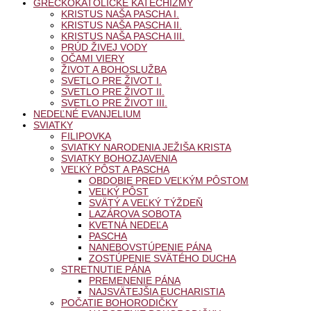
GRÉCKOKATOLÍCKE KATECHIZMY
KRISTUS NAŠA PASCHA I.
KRISTUS NAŠA PASCHA II.
KRISTUS NAŠA PASCHA III.
PRÚD ŽIVEJ VODY
OČAMI VIERY
ŽIVOT A BOHOSLUŽBA
SVETLO PRE ŽIVOT I.
SVETLO PRE ŽIVOT II.
SVETLO PRE ŽIVOT III.
NEDEĽNÉ EVANJELIUM
SVIATKY
FILIPOVKA
SVIATKY NARODENIA JEŽIŠA KRISTA
SVIATKY BOHOZJAVENIA
VEĽKÝ PÔST A PASCHA
OBDOBIE PRED VEĽKÝM PÔSTOM
VEĽKÝ PÔST
SVÄTÝ A VEĽKÝ TÝŽDEŇ
LAZÁROVA SOBOTA
KVETNÁ NEDEĽA
PASCHA
NANEBOVSTÚPENIE PÁNA
ZOSTÚPENIE SVÄTÉHO DUCHA
STRETNUTIE PÁNA
PREMENENIE PÁNA
NAJSVÄTEJŠIA EUCHARISTIA
POČATIE BOHORODIČKY