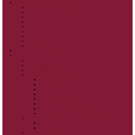
GRÉCKOKATOLÍCKE KATECHIZMY
KRISTUS NAŠA PASCHA I.
KRISTUS NAŠA PASCHA II.
KRISTUS NAŠA PASCHA III.
PRÚD ŽIVEJ VODY
OČAMI VIERY
ŽIVOT A BOHOSLUŽBA
SVETLO PRE ŽIVOT I.
SVETLO PRE ŽIVOT II.
SVETLO PRE ŽIVOT III.
NEDEĽNÉ EVANJELIUM
SVIATKY
FILIPOVKA
SVIATKY NARODENIA JEŽIŠA KRISTA
SVIATKY BOHOZJAVENIA
VEĽKÝ PÔST A PASCHA
OBDOBIE PRED VEĽKÝM PÔSTOM
VEĽKÝ PÔST
SVÄTÝ A VEĽKÝ TÝŽDEŇ
LAZÁROVA SOBOTA
KVETNÁ NEDEĽA
PASCHA
NANEBOVSTÚPENIE PÁNA
ZOSTÚPENIE SVÄTÉHO DUCHA
STRETNUTIE PÁNA
PREMENENIE PÁNA
NAJSVÄTEJŠIA EUCHARISTIA
POČATIE BOHORODIČKY