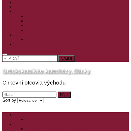
PRE MLADÝCH
PRÍPRAVA NA PRVÚ SPOVEĎ
PRE DETI
PRE DETI KATECHÉZY
PRE DETI NA VEĽKÝ PÔST
MILOSRDNÝ SAMARITÁN – KAT. PRE DETI
MIMORIADNE KATECHÉZY PRE DETI
HISTÓRIA VÁŠHO ČÍTANIA
PRIHLASENIE
ODKAZY
HĽADAŤ:
Gréckokatolícke katechézy, články
Cirkevní otcovia východu
Hľadať:
Sort by
ZOZNAM VŠETKÝCH ČLÁNKOV
NÁVŠTEVNOSŤ
CIRKEVNÍ OTCOVIA
ČÍTANIE – CIRKEVNÍ OTCOVIA