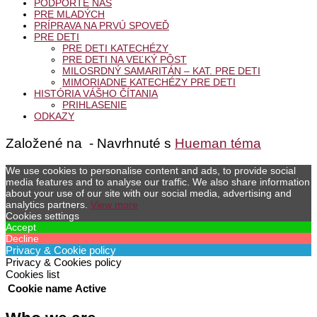
PODPORTE NÁS
PRE MLADÝCH
PRÍPRAVA NA PRVÚ SPOVEĎ
PRE DETI
PRE DETI KATECHÉZY
PRE DETI NA VEĽKÝ PÔST
MILOSRDNÝ SAMARITÁN – KAT. PRE DETI
MIMORIADNE KATECHÉZY PRE DETI
HISTÓRIA VÁŠHO ČÍTANIA
PRIHLASENIE
ODKAZY
Založené na
- Navrhnuté s
Hueman téma
We use cookies to personalise content and ads, to provide social
media features and to analyse our traffic. We also share information
about your use of our site with our social media, advertising and
analytics partners.
View more
Cookies settings
Accept
Decline
Privacy & Cookie policy
Privacy & Cookies policy
Cookies list
Cookie name
Active