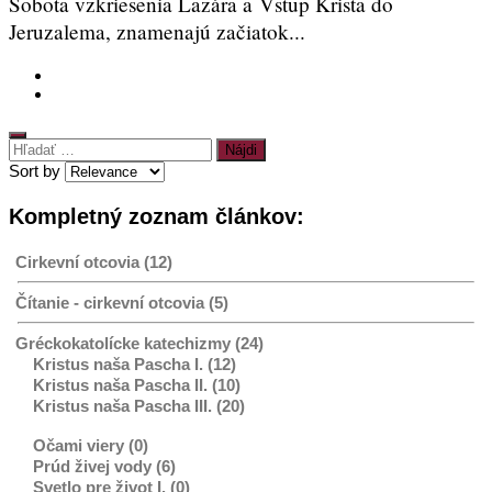
Sobota vzkriesenia Lazára a Vstup Krista do
Jeruzalema, znamenajú začiatok...
Hľadať:
Sort by
Kompletný zoznam článkov:
Cirkevní otcovia (12)
Čítanie - cirkevní otcovia (5)
Gréckokatolícke katechizmy (24)
Kristus naša Pascha I. (12)
Kristus naša Pascha II. (10)
Kristus naša Pascha III. (20)
Očami viery (0)
Prúd živej vody (6)
Svetlo pre život I. (0)