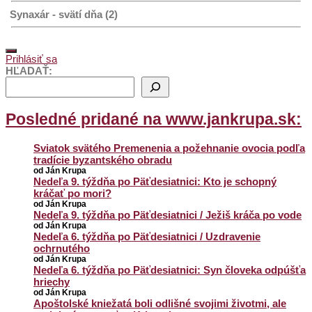
Synaxár - svätí dňa (2)
Prihlásiť sa
HĽADAŤ:
Posledné pridané na www.jankrupa.sk:
Sviatok svätého Premenenia a požehnanie ovocia podľa
tradície byzantského obradu
od Ján Krupa
Nedeľa 9. týždňa po Päťdesiatnici: Kto je schopný
kráčať po mori?
od Ján Krupa
Nedeľa 9. týždňa po Päťdesiatnici / Ježiš kráča po vode
od Ján Krupa
Nedeľa 6. týždňa po Päťdesiatnici / Uzdravenie
ochrnutého
od Ján Krupa
Nedeľa 6. týždňa po Päťdesiatnici: Syn človeka odpúšťa
hriechy
od Ján Krupa
Apoštolské kniežatá boli odlišné svojimi životmi, ale