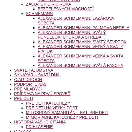
ZAČIATOK CIRK. ROKA
BEZTELESNÝCH MOCNOSTÍ
SCHMEMANN
ALEXANDER SCHMEMANN: LAZÁROVA
SOBOTA
ALEXANDER SCHMEMANN: PALMOVÁ NEDEĽA
ALEXANDER SCHMEMANN: SVÄTÝ
PONDELOK, UTOROK A STREDA
ALEXANDER SCHMEMANN: SVÄTÝ ŠTVRTOK
ALEXANDER SCHMEMANN: VEĽKÝ A SVÄTÝ
PIATOK
ALEXANDER SCHMEMANN: VEĽKÁ A SVÄTÁ
SOBOTA
ALEXANDER SCHMEMANN: SVÄTÁ PASCHA
SVÄTÉ TAJOMSTVÁ
SYNAXÁR – SVÄTÍ DŇA
O AUTOROCH
PODPORTE NÁS
PRE MLADÝCH
PRÍPRAVA NA PRVÚ SPOVEĎ
PRE DETI
PRE DETI KATECHÉZY
PRE DETI NA VEĽKÝ PÔST
MILOSRDNÝ SAMARITÁN – KAT. PRE DETI
MIMORIADNE KATECHÉZY PRE DETI
HISTÓRIA VÁŠHO ČÍTANIA
PRIHLASENIE
ODKAZY