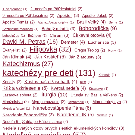
2. nedeľa po Päťdesiatnici
(2)
1. september
(1)
Apoštoli
(3)
9. nedeľa po Päťdesiatnici
(2)
Apoštol Jakub
(2)
Bazil Veľký
(4)
Apoštol Tomáš
(2)
Atanáz Alexandrijský
(1)
Bema
(1)
Bohorodička
(9)
Bohatý mladík
(3)
Beztelesné mocnosti
(1)
Cirkevní otcovia
(4)
Chrám
(3)
bohoslužba
(1)
Boží syn
(1)
David M. Petras
(16)
Demeter
(4)
Eucharistia
(3)
Filipovka
(32)
Evanjelisti
(2)
Gregor Teológ
(2)
Ikony
(1)
Ján Krstiteľ
(6)
Ján Klimak
(4)
Ján Zlatoústy
(3)
Katechizmus
(27)
katechézy pre deti
(131)
Kenosis
(1)
Kristus naša Pascha II.
(4)
Koncily
(2)
Krst
(1)
Kríž a vzkriesenie
(6)
Kvetná nedeľa
(4)
Kňazstvo
(1)
liturgia
(10)
Lazárova sobota
(2)
Liturgia sv. Bazila Veľkého
(2)
Manželstvo
(2)
Myropomazanie
(2)
Márnotratný syn
(2)
Myrovanie
(1)
Nanebovstúpenie Pána
(6)
Mýtnik a farizej
(1)
Narodenie JK
(5)
Narodenie Bohorodičky
(3)
Nedeľa
(1)
Nedeľa 6. týždňa po Päťdesiatnici
(2)
Nedeľa svätých otcov prvých šiestich ekumenických koncilov
(3)