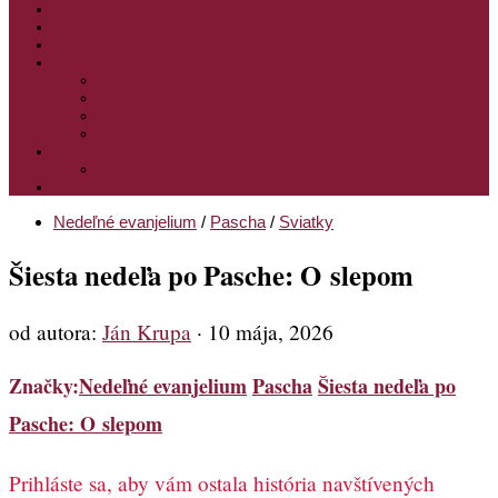
PODPORTE NÁS
PRE MLADÝCH
PRÍPRAVA NA PRVÚ SPOVEĎ
PRE DETI
PRE DETI KATECHÉZY
PRE DETI NA VEĽKÝ PÔST
MILOSRDNÝ SAMARITÁN – KAT. PRE DETI
MIMORIADNE KATECHÉZY PRE DETI
HISTÓRIA VÁŠHO ČÍTANIA
PRIHLASENIE
ODKAZY
Nedeľné evanjelium
/
Pascha
/
Sviatky
Šiesta nedeľa po Pasche: O slepom
od autora:
Ján Krupa
·
10 mája, 2026
Značky:
Nedeľné evanjelium
Pascha
Šiesta nedeľa po
Pasche: O slepom
Prihláste sa, aby vám ostala história navštívených