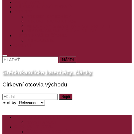
PRE MLADÝCH
PRÍPRAVA NA PRVÚ SPOVEĎ
PRE DETI
PRE DETI KATECHÉZY
PRE DETI NA VEĽKÝ PÔST
MILOSRDNÝ SAMARITÁN – KAT. PRE DETI
MIMORIADNE KATECHÉZY PRE DETI
HISTÓRIA VÁŠHO ČÍTANIA
PRIHLASENIE
ODKAZY
HĽADAŤ:
Gréckokatolícke katechézy, články
Cirkevní otcovia východu
Hľadať:
Sort by
ZOZNAM VŠETKÝCH ČLÁNKOV
NÁVŠTEVNOSŤ
CIRKEVNÍ OTCOVIA
ČÍTANIE – CIRKEVNÍ OTCOVIA