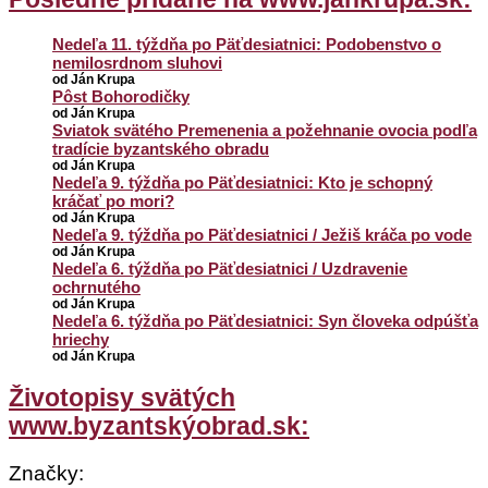
Nedeľa 11. týždňa po Päťdesiatnici: Podobenstvo o
nemilosrdnom sluhovi
od Ján Krupa
Pôst Bohorodičky
od Ján Krupa
Sviatok svätého Premenenia a požehnanie ovocia podľa
tradície byzantského obradu
od Ján Krupa
Nedeľa 9. týždňa po Päťdesiatnici: Kto je schopný
kráčať po mori?
od Ján Krupa
Nedeľa 9. týždňa po Päťdesiatnici / Ježiš kráča po vode
od Ján Krupa
Nedeľa 6. týždňa po Päťdesiatnici / Uzdravenie
ochrnutého
od Ján Krupa
Nedeľa 6. týždňa po Päťdesiatnici: Syn človeka odpúšťa
hriechy
od Ján Krupa
Životopisy svätých
www.byzantskýobrad.sk:
Značky: