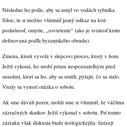
Následne ho pošle, aby sa umyl vo vodách rybníka
Siloe; tu si možno všimnúť jasný odkaz na krst:
poslušnosť, omytie, „osvietenie“ (ako je sviatosť krstu
definovaná podľa byzantského obradu).
Zmena, ktorú vyvolá v slepcovi proces, ktorý v ňom
Ježiš vykoná, ho urobí priam nespoznateľným pred
susedmi, ktorí sa ho, aby sa uistili, pýtajú, čo sa stalo.
Vtedy sa vynorí otázka o sobote.
Ak sme dávali pozor, mohli sme si všimnúť, že väčšinu
zázračných skutkov Ježiš vykonal v sobotu. Pri tomto
zázraku však diskusia bude teologickejšia: farizeji