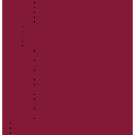
NARODENIE BOHORODIČKY
VSTUP BOHORODIČKY DO CHRÁMU
OCHRANA BOHORODIČKY
ZVESTOVANIE BOHORODIČKY
ZOSNUTIE BOHORODIČKY
POVÝŠENIE SV. KRÍŽA
JÁN KRSTITEĽ
SV. CYRIL A METOD
SV. PETER A PAVOL
ZÁDUŠNÉ SOBOTY
VŠETKÝCH SVÄTÝCH
ZAČIATOK CIRK. ROKA
BEZTELESNÝCH MOCNOSTÍ
SCHMEMANN
ALEXANDER SCHMEMANN: LAZÁROVA
SOBOTA
ALEXANDER SCHMEMANN: PALMOVÁ NEDEĽA
ALEXANDER SCHMEMANN: SVÄTÝ
PONDELOK, UTOROK A STREDA
ALEXANDER SCHMEMANN: SVÄTÝ ŠTVRTOK
ALEXANDER SCHMEMANN: VEĽKÝ A SVÄTÝ
PIATOK
ALEXANDER SCHMEMANN: VEĽKÁ A SVÄTÁ
SOBOTA
ALEXANDER SCHMEMANN: SVÄTÁ PASCHA
SVÄTÉ TAJOMSTVÁ
SYNAXÁR – SVÄTÍ DŇA
O AUTOROCH