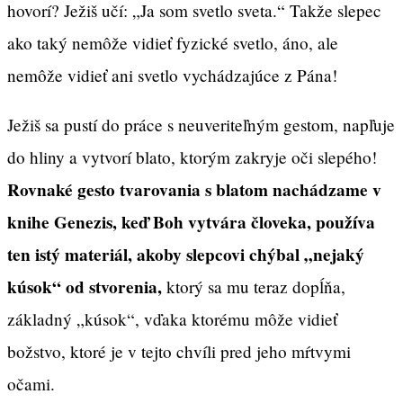
hovorí? Ježiš učí: „Ja som svetlo sveta.“ Takže slepec
ako taký nemôže vidieť fyzické svetlo, áno, ale
nemôže vidieť ani svetlo vychádzajúce z Pána!
Ježiš sa pustí do práce s neuveriteľným gestom, napľuje
do hliny a vytvorí blato, ktorým zakryje oči slepého!
Rovnaké gesto tvarovania s blatom nachádzame v
knihe Genezis, keď Boh vytvára človeka, používa
ten istý materiál, akoby slepcovi chýbal „nejaký
kúsok“ od stvorenia,
ktorý sa mu teraz dopĺňa,
základný „kúsok“, vďaka ktorému môže vidieť
božstvo, ktoré je v tejto chvíli pred jeho mŕtvymi
očami.