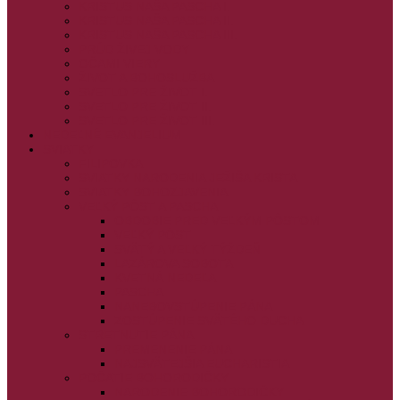
KRISTUS NAŠA PASCHA I.
KRISTUS NAŠA PASCHA II.
KRISTUS NAŠA PASCHA III.
PRÚD ŽIVEJ VODY
OČAMI VIERY
ŽIVOT A BOHOSLUŽBA
SVETLO PRE ŽIVOT I.
SVETLO PRE ŽIVOT II.
SVETLO PRE ŽIVOT III.
NEDEĽNÉ EVANJELIUM
SVIATKY
FILIPOVKA
SVIATKY NARODENIA JEŽIŠA KRISTA
SVIATKY BOHOZJAVENIA
VEĽKÝ PÔST A PASCHA
OBDOBIE PRED VEĽKÝM PÔSTOM
VEĽKÝ PÔST
SVÄTÝ A VEĽKÝ TÝŽDEŇ
LAZÁROVA SOBOTA
KVETNÁ NEDEĽA
PASCHA
NANEBOVSTÚPENIE PÁNA
ZOSTÚPENIE SVÄTÉHO DUCHA
STRETNUTIE PÁNA
PREMENENIE PÁNA
NAJSVÄTEJŠIA EUCHARISTIA
POČATIE BOHORODIČKY
NARODENIE BOHORODIČKY