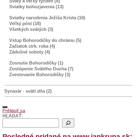
Svätý a veľký týždeň (8)
Sviatky bohozjavenia (13)
Sviatky narodenia Ježiša Krista (16)
Veľký pôst (18)
Všetkých svätých (3)
Vstup Bohorodičky do chrámu (5)
Začiatok cirk. roka (4)
Zádušné soboty (4)
Zosnutie Bohorodičky (1)
Zostúpenie Svätého Ducha (7)
Zvestovanie Bohorodičky (3)
Synaxár - svätí dňa (2)
Prihlásiť sa
HĽADAŤ:
Posledné pridané na www.jankrupa.sk: