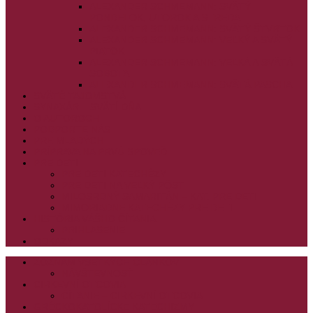
ALEXANDER SCHMEMANN: SVÄTÝ
PONDELOK, UTOROK A STREDA
ALEXANDER SCHMEMANN: SVÄTÝ ŠTVRTOK
ALEXANDER SCHMEMANN: VEĽKÝ A SVÄTÝ
PIATOK
ALEXANDER SCHMEMANN: VEĽKÁ A SVÄTÁ
SOBOTA
ALEXANDER SCHMEMANN: SVÄTÁ PASCHA
SVÄTÉ TAJOMSTVÁ
SYNAXÁR – SVÄTÍ DŇA
O AUTOROCH
PODPORTE NÁS
PRE MLADÝCH
PRÍPRAVA NA PRVÚ SPOVEĎ
PRE DETI
PRE DETI KATECHÉZY
PRE DETI NA VEĽKÝ PÔST
MILOSRDNÝ SAMARITÁN – KAT. PRE DETI
MIMORIADNE KATECHÉZY PRE DETI
HISTÓRIA VÁŠHO ČÍTANIA
PRIHLASENIE
ODKAZY
ZOZNAM VŠETKÝCH ČLÁNKOV
NÁVŠTEVNOSŤ
CIRKEVNÍ OTCOVIA
ČÍTANIE – CIRKEVNÍ OTCOVIA
GRÉCKOKATOLÍCKE KATECHIZMY