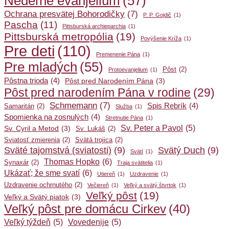
Nedeľné evanjelium
(57)
Ochrana presvätej Bohorodičky
(7)
P. P. Gojdič
(1)
Pascha
(11)
Pittsburská archieparchia
(1)
Pittsburská metropólia
(19)
Povýšenie Kríža
(1)
Pre deti
(110)
Premenenie Pána
(1)
Pre mladých
(55)
Pôst
(2)
Protoevanjelium
(1)
Pôstna trioda
(4)
Pôst pred Narodením Pána
(3)
Pôst pred narodením Pána v rodine
(29)
Schmemann
(7)
Spis Rebrík
(4)
Samaritán
(2)
Služba
(1)
Spomienka na zosnulých
(4)
Stretnutie Pána
(1)
Sv. Peter a Pavol
(5)
Sv. Cyril a Metod
(3)
Sv. Lukáš
(2)
Sviatosť zmierenia
(2)
Svätá trojica
(2)
Sväté tajomstvá (sviatosti)
(9)
Svätý Duch
(9)
Svätí
(1)
Thomas Hopko
(6)
Synaxár
(2)
Traja svätitelia
(1)
Ukázať; že sme svatí
(6)
Utiereň
(1)
Uzdravenie
(1)
Uzdravenie ochrnutého
(2)
Večiereň
(1)
Veľký a svätý štvrtok
(1)
Veľký pôst
(19)
Veľký a Svätý piatok
(3)
Veľký pôst pre domácu Cirkev
(40)
Veľký týždeň
(5)
Vovedenije
(5)