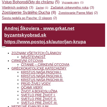
Vstup Bohorodičkty do chrámu
(5)
Vyznanie viery
(1)
Všetkých svätých
(3)
Začiatok cirkevného roka
(3)
Zachej
(1)
Zostúpenie Svätého Ducha
(8)
Zvestovanie Panne Márii
(2)
Šiesta nedeľa po Pasche: O slepom
(2)
Andrej Škoviera - www.grkat.net
byzantskyobrad.sk
https://www.postoj.sk/autor/jan-krupa
ZOZNAM VŠETKÝCH ČLÁNKOV
NÁVŠTEVNOSŤ
CIRKEVNÍ OTCOVIA
ČÍTANIE – CIRKEVNÍ OTCOVIA
GRÉCKOKATOLÍCKE KATECHIZMY
KRISTUS NAŠA PASCHA I.
KRISTUS NAŠA PASCHA II.
KRISTUS NAŠA PASCHA III.
PRÚD ŽIVEJ VODY
OČAMI VIERY
ŽIVOT A BOHOSLUŽBA
SVETLO PRE ŽIVOT I.
SVETLO PRE ŽIVOT II.
SVETLO PRE ŽIVOT III.
NEDEĽNÉ EVANJELIUM