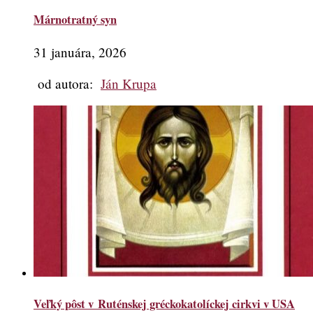
Márnotratný syn
31 januára, 2026
od autora:
Ján Krupa
Veľký pôst v Ruténskej gréckokatolíckej cirkvi v USA