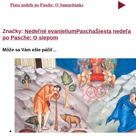
Piata nedeľa po Pasche: O Samaritánke
Značky:
Nedeľné evanjelium
Pascha
Šiesta nedeľa
po Pasche: O slepom
Môže sa Vám ešte páčiť...