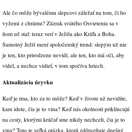
Ale čo môže bývalému slepcovi záležať na tom, či ho
vyženú z chrámu? Zázrak svätého Osvietenia sa v
ňom už stal: teraz verí v Ježiša ako Kráľa a Boha.
Samotný Ježiš mení spoločenský trend: slepým už nie
je ten, kto prirodzene nevidí, ale ten, kto má oči, aby
videl, a nechce vidieť, v tom spočíva hriech.
Aktualizácia úryvku
Keď je tma, kto za to môže? Keď v živote už nevidíte,
kam idete, čia je to vina? Keď nás okolnosti priklincujú
na cesty, ktorými kráčať sme nikdy nechceli, čia je to
vina? Toto je veľká otázka, ktorú zdôrazňuje dnešný