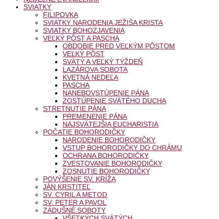
SVIATKY
FILIPOVKA
SVIATKY NARODENIA JEŽIŠA KRISTA
SVIATKY BOHOZJAVENIA
VEĽKÝ PÔST A PASCHA
OBDOBIE PRED VEĽKÝM PÔSTOM
VEĽKÝ PÔST
SVÄTÝ A VEĽKÝ TÝŽDEŇ
LAZÁROVA SOBOTA
KVETNÁ NEDEĽA
PASCHA
NANEBOVSTÚPENIE PÁNA
ZOSTÚPENIE SVÄTÉHO DUCHA
STRETNUTIE PÁNA
PREMENENIE PÁNA
NAJSVÄTEJŠIA EUCHARISTIA
POČATIE BOHORODIČKY
NARODENIE BOHORODIČKY
VSTUP BOHORODIČKY DO CHRÁMU
OCHRANA BOHORODIČKY
ZVESTOVANIE BOHORODIČKY
ZOSNUTIE BOHORODIČKY
POVÝŠENIE SV. KRÍŽA
JÁN KRSTITEĽ
SV. CYRIL A METOD
SV. PETER A PAVOL
ZÁDUŠNÉ SOBOTY
VŠETKÝCH SVÄTÝCH