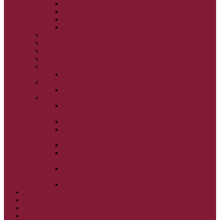
VSTUP BOHORODIČKY DO CHRÁMU
OCHRANA BOHORODIČKY
ZVESTOVANIE BOHORODIČKY
ZOSNUTIE BOHORODIČKY
POVÝŠENIE SV. KRÍŽA
JÁN KRSTITEĽ
SV. CYRIL A METOD
SV. PETER A PAVOL
ZÁDUŠNÉ SOBOTY
VŠETKÝCH SVÄTÝCH
ZAČIATOK CIRK. ROKA
BEZTELESNÝCH MOCNOSTÍ
SCHMEMANN
ALEXANDER SCHMEMANN: LAZÁROVA
SOBOTA
ALEXANDER SCHMEMANN: PALMOVÁ NEDEĽA
ALEXANDER SCHMEMANN: SVÄTÝ
PONDELOK, UTOROK A STREDA
ALEXANDER SCHMEMANN: SVÄTÝ ŠTVRTOK
ALEXANDER SCHMEMANN: VEĽKÝ A SVÄTÝ
PIATOK
ALEXANDER SCHMEMANN: VEĽKÁ A SVÄTÁ
SOBOTA
ALEXANDER SCHMEMANN: SVÄTÁ PASCHA
SVÄTÉ TAJOMSTVÁ
SYNAXÁR – SVÄTÍ DŇA
O AUTOROCH
PODPORTE NÁS