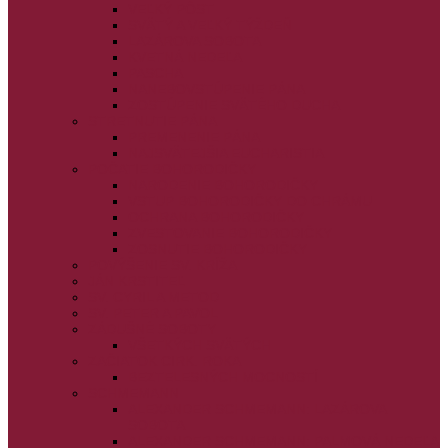
VEĽKÝ PÔST
SVÄTÝ A VEĽKÝ TÝŽDEŇ
LAZÁROVA SOBOTA
KVETNÁ NEDEĽA
PASCHA
NANEBOVSTÚPENIE PÁNA
ZOSTÚPENIE SVÄTÉHO DUCHA
STRETNUTIE PÁNA
PREMENENIE PÁNA
NAJSVÄTEJŠIA EUCHARISTIA
POČATIE BOHORODIČKY
NARODENIE BOHORODIČKY
VSTUP BOHORODIČKY DO CHRÁMU
OCHRANA BOHORODIČKY
ZVESTOVANIE BOHORODIČKY
ZOSNUTIE BOHORODIČKY
POVÝŠENIE SV. KRÍŽA
JÁN KRSTITEĽ
SV. CYRIL A METOD
SV. PETER A PAVOL
ZÁDUŠNÉ SOBOTY
VŠETKÝCH SVÄTÝCH
ZAČIATOK CIRK. ROKA
BEZTELESNÝCH MOCNOSTÍ
SCHMEMANN
ALEXANDER SCHMEMANN: LAZÁROVA
SOBOTA
ALEXANDER SCHMEMANN: PALMOVÁ NEDEĽA