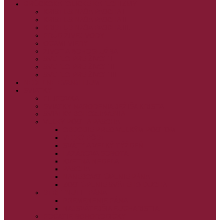
GRÉCKOKATOLÍCKE KATECHIZMY
KRISTUS NAŠA PASCHA I.
KRISTUS NAŠA PASCHA II.
KRISTUS NAŠA PASCHA III.
PRÚD ŽIVEJ VODY
OČAMI VIERY
ŽIVOT A BOHOSLUŽBA
SVETLO PRE ŽIVOT I.
SVETLO PRE ŽIVOT II.
SVETLO PRE ŽIVOT III.
NEDEĽNÉ EVANJELIUM
SVIATKY
FILIPOVKA
SVIATKY NARODENIA JEŽIŠA KRISTA
SVIATKY BOHOZJAVENIA
VEĽKÝ PÔST A PASCHA
OBDOBIE PRED VEĽKÝM PÔSTOM
VEĽKÝ PÔST
SVÄTÝ A VEĽKÝ TÝŽDEŇ
LAZÁROVA SOBOTA
KVETNÁ NEDEĽA
PASCHA
NANEBOVSTÚPENIE PÁNA
ZOSTÚPENIE SVÄTÉHO DUCHA
STRETNUTIE PÁNA
PREMENENIE PÁNA
NAJSVÄTEJŠIA EUCHARISTIA
POČATIE BOHORODIČKY