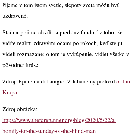
žijeme v tom istom svetle, slepoty sveta môžu byť
uzdravené.
Stačí aspoň na chvíľu si predstaviť radosť z toho, že
vidíte realitu zdravými očami po rokoch, keď ste ju
videli rozmazane: o tom je vykúpenie, vidieť všetko v
pôvodnej kráse.
Zdroj: Eparchia di Lungro. Z taliančiny preložil
o. Ján
Krupa.
Zdroj obrázka:
https://www.theforerunner.org/blog/2020/5/22/a-
homily-for-the-sunday-of-the-blind-man