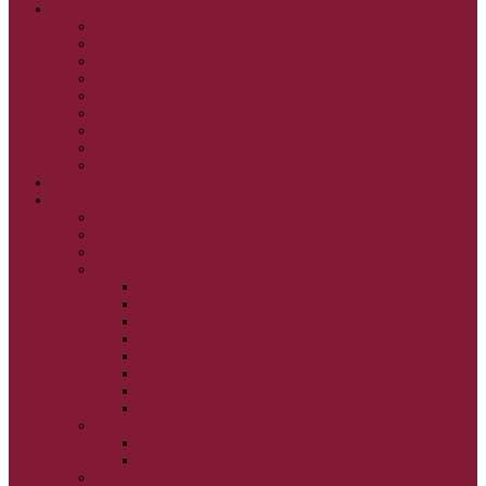
GRÉCKOKATOLÍCKE KATECHIZMY
KRISTUS NAŠA PASCHA I.
KRISTUS NAŠA PASCHA II.
KRISTUS NAŠA PASCHA III.
PRÚD ŽIVEJ VODY
OČAMI VIERY
ŽIVOT A BOHOSLUŽBA
SVETLO PRE ŽIVOT I.
SVETLO PRE ŽIVOT II.
SVETLO PRE ŽIVOT III.
NEDEĽNÉ EVANJELIUM
SVIATKY
FILIPOVKA
SVIATKY NARODENIA JEŽIŠA KRISTA
SVIATKY BOHOZJAVENIA
VEĽKÝ PÔST A PASCHA
OBDOBIE PRED VEĽKÝM PÔSTOM
VEĽKÝ PÔST
SVÄTÝ A VEĽKÝ TÝŽDEŇ
LAZÁROVA SOBOTA
KVETNÁ NEDEĽA
PASCHA
NANEBOVSTÚPENIE PÁNA
ZOSTÚPENIE SVÄTÉHO DUCHA
STRETNUTIE PÁNA
PREMENENIE PÁNA
NAJSVÄTEJŠIA EUCHARISTIA
POČATIE BOHORODIČKY