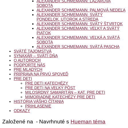
ALEXANDER SCHMEMANN: LAZÁROVA
SOBOTA
ALEXANDER SCHMEMANN: PALMOVÁ NEDEĽA
ALEXANDER SCHMEMANN: SVÄTÝ
PONDELOK, UTOROK A STREDA
ALEXANDER SCHMEMANN: SVÄTÝ ŠTVRTOK
ALEXANDER SCHMEMANN: VEĽKÝ A SVÄTÝ
PIATOK
ALEXANDER SCHMEMANN: VEĽKÁ A SVÄTÁ
SOBOTA
ALEXANDER SCHMEMANN: SVÄTÁ PASCHA
SVÄTÉ TAJOMSTVÁ
SYNAXÁR – SVÄTÍ DŇA
O AUTOROCH
PODPORTE NÁS
PRE MLADÝCH
PRÍPRAVA NA PRVÚ SPOVEĎ
PRE DETI
PRE DETI KATECHÉZY
PRE DETI NA VEĽKÝ PÔST
MILOSRDNÝ SAMARITÁN – KAT. PRE DETI
MIMORIADNE KATECHÉZY PRE DETI
HISTÓRIA VÁŠHO ČÍTANIA
PRIHLASENIE
ODKAZY
Založené na
- Navrhnuté s
Hueman téma