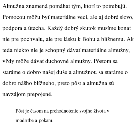
Almužna znamená pomáhať tým, ktorí to potrebujú.
Pomocou môžu byť materiálne veci, ale aj dobré slovo,
podpora a útecha. Každý dobrý skutok musíme konať
nie pre pochvalu, ale pre lásku k Bohu a blížnemu. Ak
teda niekto nie je schopný dávať materiálne almužny,
vždy môže dávať duchovné almužny. Pôstom sa
staráme o dobro našej duše a almužnou sa staráme o
dobro nášho blížneho, preto pôst a almužna sú
navzájom prepojené.
Pôst je časom na prehodnotenie svojho života v
modlitbe a pokání.