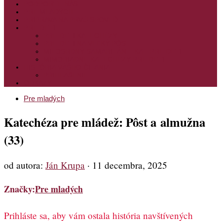
PODPORTE NÁS
PRE MLADÝCH
PRÍPRAVA NA PRVÚ SPOVEĎ
PRE DETI
PRE DETI KATECHÉZY
PRE DETI NA VEĽKÝ PÔST
MILOSRDNÝ SAMARITÁN – KAT. PRE DETI
MIMORIADNE KATECHÉZY PRE DETI
HISTÓRIA VÁŠHO ČÍTANIA
PRIHLASENIE
ODKAZY
Pre mladých
Katechéza pre mládež: Pôst a almužna
(33)
od autora:
Ján Krupa
·
11 decembra, 2025
Značky:
Pre mladých
Prihláste sa, aby vám ostala história navštívených