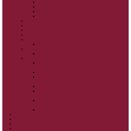
VSTUP BOHORODIČKY DO CHRÁMU
OCHRANA BOHORODIČKY
ZVESTOVANIE BOHORODIČKY
ZOSNUTIE BOHORODIČKY
POVÝŠENIE SV. KRÍŽA
JÁN KRSTITEĽ
SV. CYRIL A METOD
SV. PETER A PAVOL
ZÁDUŠNÉ SOBOTY
VŠETKÝCH SVÄTÝCH
ZAČIATOK CIRK. ROKA
BEZTELESNÝCH MOCNOSTÍ
SCHMEMANN
ALEXANDER SCHMEMANN: LAZÁROVA
SOBOTA
ALEXANDER SCHMEMANN: PALMOVÁ NEDEĽA
ALEXANDER SCHMEMANN: SVÄTÝ
PONDELOK, UTOROK A STREDA
ALEXANDER SCHMEMANN: SVÄTÝ ŠTVRTOK
ALEXANDER SCHMEMANN: VEĽKÝ A SVÄTÝ
PIATOK
ALEXANDER SCHMEMANN: VEĽKÁ A SVÄTÁ
SOBOTA
ALEXANDER SCHMEMANN: SVÄTÁ PASCHA
SVÄTÉ TAJOMSTVÁ
SYNAXÁR – SVÄTÍ DŇA
O AUTOROCH
PODPORTE NÁS