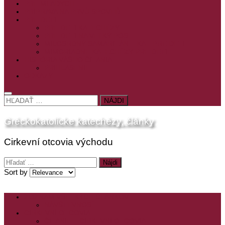
PRE MLADÝCH
PRÍPRAVA NA PRVÚ SPOVEĎ
PRE DETI
PRE DETI KATECHÉZY
PRE DETI NA VEĽKÝ PÔST
MILOSRDNÝ SAMARITÁN – KAT. PRE DETI
MIMORIADNE KATECHÉZY PRE DETI
HISTÓRIA VÁŠHO ČÍTANIA
PRIHLASENIE
ODKAZY
HĽADAŤ:
Gréckokatolícke katechézy, články
Cirkevní otcovia východu
Hľadať:
Sort by
ZOZNAM VŠETKÝCH ČLÁNKOV
NÁVŠTEVNOSŤ
CIRKEVNÍ OTCOVIA
ČÍTANIE – CIRKEVNÍ OTCOVIA