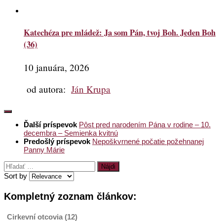
Katechéza pre mládež: Ja som Pán, tvoj Boh. Jeden Boh
(36)
10 januára, 2026
od autora:
Ján Krupa
Ďalší príspevok
Pôst pred narodením Pána v rodine – 10.
decembra – Semienka kvitnú
Predošlý príspevok
Nepoškvrnené počatie požehnanej
Panny Márie
Hľadať:
Sort by
Kompletný zoznam článkov:
Cirkevní otcovia (12)