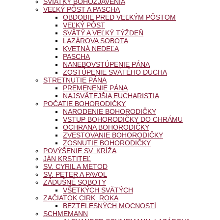
SVIATKY BOHOZJAVENIA
VEĽKÝ PÔST A PASCHA
OBDOBIE PRED VEĽKÝM PÔSTOM
VEĽKÝ PÔST
SVÄTÝ A VEĽKÝ TÝŽDEŇ
LAZÁROVA SOBOTA
KVETNÁ NEDEĽA
PASCHA
NANEBOVSTÚPENIE PÁNA
ZOSTÚPENIE SVÄTÉHO DUCHA
STRETNUTIE PÁNA
PREMENENIE PÁNA
NAJSVÄTEJŠIA EUCHARISTIA
POČATIE BOHORODIČKY
NARODENIE BOHORODIČKY
VSTUP BOHORODIČKY DO CHRÁMU
OCHRANA BOHORODIČKY
ZVESTOVANIE BOHORODIČKY
ZOSNUTIE BOHORODIČKY
POVÝŠENIE SV. KRÍŽA
JÁN KRSTITEĽ
SV. CYRIL A METOD
SV. PETER A PAVOL
ZÁDUŠNÉ SOBOTY
VŠETKÝCH SVÄTÝCH
ZAČIATOK CIRK. ROKA
BEZTELESNÝCH MOCNOSTÍ
SCHMEMANN