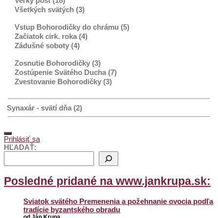
Veľký pôst (18)
Všetkých svätých (3)
Vstup Bohorodičky do chrámu (5)
Začiatok cirk. roka (4)
Zádušné soboty (4)
Zosnutie Bohorodičky (3)
Zostúpenie Svätého Ducha (7)
Zvestovanie Bohorodičky (3)
Synaxár - svätí dňa (2)
Prihlásiť sa
HĽADAŤ:
Posledné pridané na www.jankrupa.sk:
Sviatok svätého Premenenia a požehnanie ovocia podľa
tradície byzantského obradu
od Ján Krupa