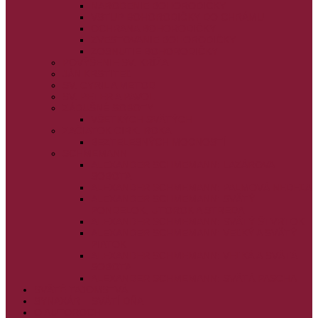
NARODENIE BOHORODIČKY
VSTUP BOHORODIČKY DO CHRÁMU
OCHRANA BOHORODIČKY
ZVESTOVANIE BOHORODIČKY
ZOSNUTIE BOHORODIČKY
POVÝŠENIE SV. KRÍŽA
JÁN KRSTITEĽ
SV. CYRIL A METOD
SV. PETER A PAVOL
ZÁDUŠNÉ SOBOTY
VŠETKÝCH SVÄTÝCH
ZAČIATOK CIRK. ROKA
BEZTELESNÝCH MOCNOSTÍ
SCHMEMANN
ALEXANDER SCHMEMANN: LAZÁROVA
SOBOTA
ALEXANDER SCHMEMANN: PALMOVÁ NEDEĽA
ALEXANDER SCHMEMANN: SVÄTÝ
PONDELOK, UTOROK A STREDA
ALEXANDER SCHMEMANN: SVÄTÝ ŠTVRTOK
ALEXANDER SCHMEMANN: VEĽKÝ A SVÄTÝ
PIATOK
ALEXANDER SCHMEMANN: VEĽKÁ A SVÄTÁ
SOBOTA
ALEXANDER SCHMEMANN: SVÄTÁ PASCHA
SVÄTÉ TAJOMSTVÁ
SYNAXÁR – SVÄTÍ DŇA
O AUTOROCH