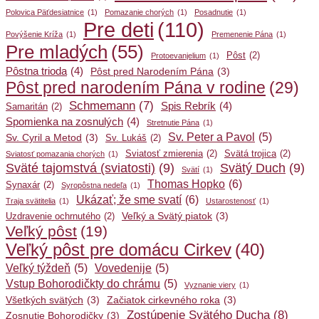
Polovica Päťdesiatnice
(1)
Pomazanie chorých
(1)
Posadnutie
(1)
Pre deti
(110)
Povýšenie Kríža
(1)
Premenenie Pána
(1)
Pre mladých
(55)
Pôst
(2)
Protoevanjelium
(1)
Pôstna trioda
(4)
Pôst pred Narodením Pána
(3)
Pôst pred narodením Pána v rodine
(29)
Schmemann
(7)
Spis Rebrík
(4)
Samaritán
(2)
Spomienka na zosnulých
(4)
Stretnutie Pána
(1)
Sv. Peter a Pavol
(5)
Sv. Cyril a Metod
(3)
Sv. Lukáš
(2)
Sviatosť zmierenia
(2)
Svätá trojica
(2)
Sviatosť pomazania chorých
(1)
Sväté tajomstvá (sviatosti)
(9)
Svätý Duch
(9)
Svätí
(1)
Thomas Hopko
(6)
Synaxár
(2)
Syropôstna nedeľa
(1)
Ukázať; že sme svatí
(6)
Traja svätitelia
(1)
Ustarostenosť
(1)
Veľký a Svätý piatok
(3)
Uzdravenie ochrnutého
(2)
Veľký pôst
(19)
Veľký pôst pre domácu Cirkev
(40)
Veľký týždeň
(5)
Vovedenije
(5)
Vstup Bohorodičkty do chrámu
(5)
Vyznanie viery
(1)
Všetkých svätých
(3)
Začiatok cirkevného roka
(3)
Zostúpenie Svätého Ducha
(8)
Zosnutie Bohorodičky
(3)