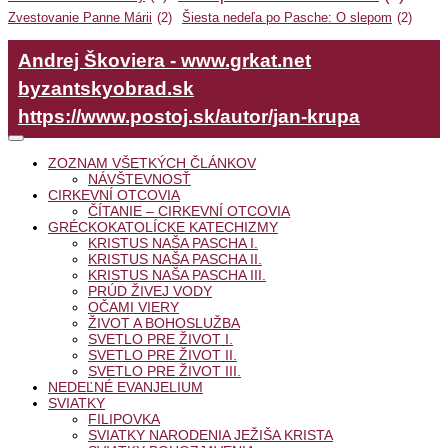
Zvestovanie Panne Márii
(2)
Šiesta nedeľa po Pasche: O slepom
(2)
Andrej Škoviera - www.grkat.net
byzantskyobrad.sk
https://www.postoj.sk/autor/jan-krupa
ZOZNAM VŠETKÝCH ČLÁNKOV
NÁVŠTEVNOSŤ
CIRKEVNÍ OTCOVIA
ČÍTANIE – CIRKEVNÍ OTCOVIA
GRÉCKOKATOLÍCKE KATECHIZMY
KRISTUS NAŠA PASCHA I.
KRISTUS NAŠA PASCHA II.
KRISTUS NAŠA PASCHA III.
PRÚD ŽIVEJ VODY
OČAMI VIERY
ŽIVOT A BOHOSLUŽBA
SVETLO PRE ŽIVOT I.
SVETLO PRE ŽIVOT II.
SVETLO PRE ŽIVOT III.
NEDEĽNÉ EVANJELIUM
SVIATKY
FILIPOVKA
SVIATKY NARODENIA JEŽIŠA KRISTA