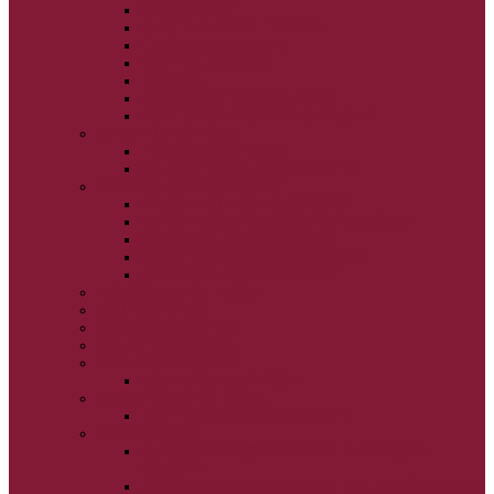
VEĽKÝ PÔST
SVÄTÝ A VEĽKÝ TÝŽDEŇ
LAZÁROVA SOBOTA
KVETNÁ NEDEĽA
PASCHA
NANEBOVSTÚPENIE PÁNA
ZOSTÚPENIE SVÄTÉHO DUCHA
STRETNUTIE PÁNA
PREMENENIE PÁNA
NAJSVÄTEJŠIA EUCHARISTIA
POČATIE BOHORODIČKY
NARODENIE BOHORODIČKY
VSTUP BOHORODIČKY DO CHRÁMU
OCHRANA BOHORODIČKY
ZVESTOVANIE BOHORODIČKY
ZOSNUTIE BOHORODIČKY
POVÝŠENIE SV. KRÍŽA
JÁN KRSTITEĽ
SV. CYRIL A METOD
SV. PETER A PAVOL
ZÁDUŠNÉ SOBOTY
VŠETKÝCH SVÄTÝCH
ZAČIATOK CIRK. ROKA
BEZTELESNÝCH MOCNOSTÍ
SCHMEMANN
ALEXANDER SCHMEMANN: LAZÁROVA
SOBOTA
ALEXANDER SCHMEMANN: PALMOVÁ NEDEĽA