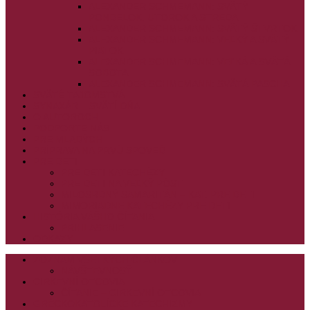
ALEXANDER SCHMEMANN: SVÄTÝ
PONDELOK, UTOROK A STREDA
ALEXANDER SCHMEMANN: SVÄTÝ ŠTVRTOK
ALEXANDER SCHMEMANN: VEĽKÝ A SVÄTÝ
PIATOK
ALEXANDER SCHMEMANN: VEĽKÁ A SVÄTÁ
SOBOTA
ALEXANDER SCHMEMANN: SVÄTÁ PASCHA
SVÄTÉ TAJOMSTVÁ
SYNAXÁR – SVÄTÍ DŇA
O AUTOROCH
PODPORTE NÁS
PRE MLADÝCH
PRÍPRAVA NA PRVÚ SPOVEĎ
PRE DETI
PRE DETI KATECHÉZY
PRE DETI NA VEĽKÝ PÔST
MILOSRDNÝ SAMARITÁN – KAT. PRE DETI
MIMORIADNE KATECHÉZY PRE DETI
HISTÓRIA VÁŠHO ČÍTANIA
PRIHLASENIE
ODKAZY
ZOZNAM VŠETKÝCH ČLÁNKOV
NÁVŠTEVNOSŤ
CIRKEVNÍ OTCOVIA
ČÍTANIE – CIRKEVNÍ OTCOVIA
GRÉCKOKATOLÍCKE KATECHIZMY