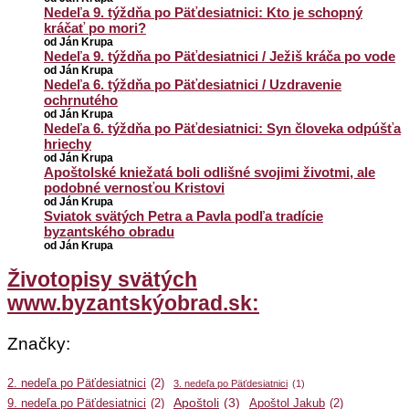
Nedeľa 9. týždňa po Päťdesiatnici: Kto je schopný
kráčať po mori?
od Ján Krupa
Nedeľa 9. týždňa po Päťdesiatnici / Ježiš kráča po vode
od Ján Krupa
Nedeľa 6. týždňa po Päťdesiatnici / Uzdravenie
ochrnutého
od Ján Krupa
Nedeľa 6. týždňa po Päťdesiatnici: Syn človeka odpúšťa
hriechy
od Ján Krupa
Apoštolské kniežatá boli odlišné svojimi životmi, ale
podobné vernosťou Kristovi
od Ján Krupa
Sviatok svätých Petra a Pavla podľa tradície
byzantského obradu
od Ján Krupa
Životopisy svätých
www.byzantskýobrad.sk:
Značky:
2. nedeľa po Päťdesiatnici
(2)
3. nedeľa po Päťdesiatnici
(1)
Apoštoli
(3)
9. nedeľa po Päťdesiatnici
(2)
Apoštol Jakub
(2)