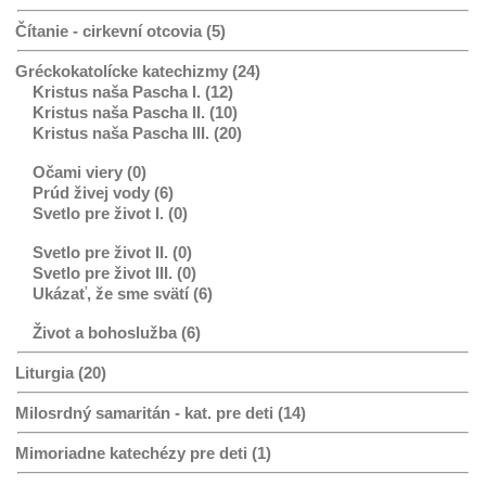
Čítanie - cirkevní otcovia (5)
Gréckokatolícke katechizmy (24)
Kristus naša Pascha I. (12)
Kristus naša Pascha II. (10)
Kristus naša Pascha III. (20)
Očami viery (0)
Prúd živej vody (6)
Svetlo pre život I. (0)
Svetlo pre život II. (0)
Svetlo pre život III. (0)
Ukázať, že sme svätí (6)
Život a bohoslužba (6)
Liturgia (20)
Milosrdný samaritán - kat. pre deti (14)
Mimoriadne katechézy pre deti (1)