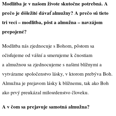
Modlitba je v našom živote skutočne potrebná. A
prečo je dôležité dávať almužny? A prečo sú tieto
tri veci – modlitba, pôst a almužna – navzájom
prepojené?
Modlitba nás zjednocuje s Bohom, pôstom sa
očisťujeme od vášní a smerujeme k čnostiam
a almužnou sa zjednocujeme s našimi blížnymi a
vytvárame spoločenstvo lásky, v ktorom prebýva Boh.
Almužna je prejavom lásky k blížnemu, tak ako Boh
ako prvý preukázal milosrdenstvo človeku.
A v čom sa prejavuje samotná almužna?