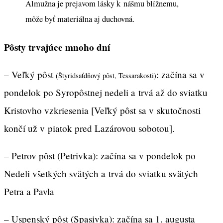
Almužna je prejavom lásky k nášmu blížnemu,
môže byť materiálna aj duchovná.
Pôsty trvajúce mnoho dní
– Veľký pôst
: začína sa v
(Štyridsaťdňový pôst, Tessarakosti)
pondelok po Syropôstnej nedeli a trvá až do sviatku
Kristovho vzkriesenia [Veľký pôst sa v skutočnosti
končí už v piatok pred Lazárovou sobotou].
– Petrov pôst (Petrivka): začína sa v pondelok po
Nedeli všetkých svätých a trvá do sviatku svätých
Petra a Pavla
– Uspenský pôst (Spasivka): začína sa 1. augusta