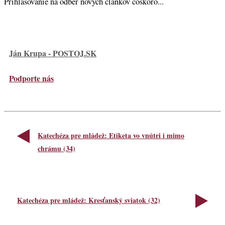
Prihlasovanie na odber nových článkov čoskoro...
Ján Krupa - POSTOJ.SK
Podporte nás
Katechéza pre mládež: Etiketa vo vnútri i mimo
chrámu (34)
Katechéza pre mládež: Kresťanský sviatok (32)