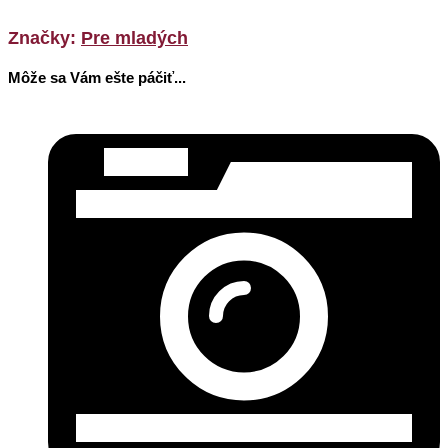
Značky:
Pre mladých
Môže sa Vám ešte páčiť...