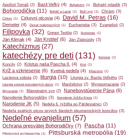
Bazil Veľký
(4)
Bohatý mladík
(3)
Apoštol Tomáš
(2)
Bohatstvo
(1)
Bohorodička
(11)
Chrám
(3)
Boháč a Lazár
(1)
Boží syn
(1)
David M. Petras
(16)
Cirkevní otcovia
(4)
Cirkev
(1)
Demeter
(4)
Eucharistia
(3)
Evanjelisti
(2)
Desať malomocných
(1)
Filipovka
(32)
Gregor Teológ
(2)
Ikonostas
(1)
Ján Krstiteľ
(6)
Ján Klimak
(4)
Ján Zlatoústy
(3)
Katechizmus
(27)
katechézy pre deti
(131)
Kenosis
(1)
Kristus naša Pascha II.
(4)
Koncily
(2)
Krst
(1)
Kríž a vzkriesenie
(6)
Kvetná nedeľa
(4)
Kňazstvo
(1)
liturgia
(10)
Lazárova sobota
(2)
Liturgia sv. Bazila Veľkého
(2)
Manželstvo
(2)
Myropomazanie
(2)
Liturgia vopred posvätených darov
(1)
Nanebovstúpenie Pána
(6)
Márnotratný syn
(2)
Myrovanie
(1)
Narodenie Bohorodičky
(3)
Narodenie Ježiša Krista
(1)
Narodenie JK
(5)
Nedeľa 6. týždňa po Päťdesiatnici
(2)
Nedeľa svätých otcov prvých šiestich ekumenických koncilov
(3)
Nedeľné evanjelium
(57)
Pascha
(11)
Ochrana presvätej Bohorodičky
(7)
Pittsburská metropólia
(19)
Pittsburská archieparchia
(1)