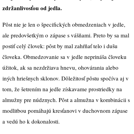
zdržanlivosťou od jedla.
Pôst nie je len o špecifických obmedzeniach v jedle,
ale predovšetkým o zápase s vášňami. Preto by sa mal
postiť celý človek: pôst by mal zahŕňať telo i dušu
človeka. Obmedzovanie sa v jedle neprináša človeku
úžitok, ak sa nezdržiava hnevu, ohovárania alebo
iných hriešnych sklonov. Dôležitosť pôstu spočíva aj v
tom, že šetrením na jedle získavame prostriedky na
almužny pre núdznych. Pôst a almužna v kombinácii s
modlitbou pomáhajú kresťanovi v duchovnom zápase
a vedú ho k dokonalosti.