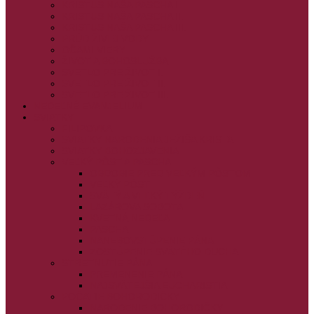
KRISTUS NAŠA PASCHA I.
KRISTUS NAŠA PASCHA II.
KRISTUS NAŠA PASCHA III.
PRÚD ŽIVEJ VODY
OČAMI VIERY
ŽIVOT A BOHOSLUŽBA
SVETLO PRE ŽIVOT I.
SVETLO PRE ŽIVOT II.
SVETLO PRE ŽIVOT III.
NEDEĽNÉ EVANJELIUM
SVIATKY
FILIPOVKA
SVIATKY NARODENIA JEŽIŠA KRISTA
SVIATKY BOHOZJAVENIA
VEĽKÝ PÔST A PASCHA
OBDOBIE PRED VEĽKÝM PÔSTOM
VEĽKÝ PÔST
SVÄTÝ A VEĽKÝ TÝŽDEŇ
LAZÁROVA SOBOTA
KVETNÁ NEDEĽA
PASCHA
NANEBOVSTÚPENIE PÁNA
ZOSTÚPENIE SVÄTÉHO DUCHA
STRETNUTIE PÁNA
PREMENENIE PÁNA
NAJSVÄTEJŠIA EUCHARISTIA
POČATIE BOHORODIČKY
NARODENIE BOHORODIČKY