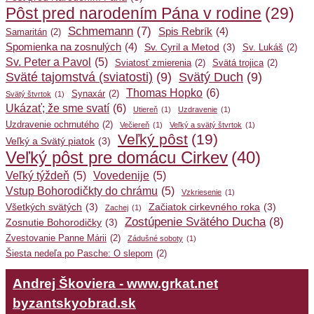
Pôst pred narodením Pána v rodine
(29)
Schmemann
(7)
Spis Rebrík
(4)
Samaritán
(2)
Spomienka na zosnulých
(4)
Sv. Cyril a Metod
(3)
Sv. Lukáš
(2)
Sv. Peter a Pavol
(5)
Sviatosť zmierenia
(2)
Svätá trojica
(2)
Sväté tajomstvá (sviatosti)
(9)
Svätý Duch
(9)
Thomas Hopko
(6)
Synaxár
(2)
Svätý štvrtok
(1)
Ukázať; že sme svatí
(6)
Utiereň
(1)
Uzdravenie
(1)
Uzdravenie ochrnutého
(2)
Večiereň
(1)
Veľký a svätý štvrtok
(1)
Veľký pôst
(19)
Veľký a Svätý piatok
(3)
Veľký pôst pre domácu Cirkev
(40)
Veľký týždeň
(5)
Vovedenije
(5)
Vstup Bohorodičkty do chrámu
(5)
Vzkriesenie
(1)
Všetkých svätých
(3)
Začiatok cirkevného roka
(3)
Zachej
(1)
Zostúpenie Svätého Ducha
(8)
Zosnutie Bohorodičky
(3)
Zvestovanie Panne Márii
(2)
Zádušné soboty
(1)
Šiesta nedeľa po Pasche: O slepom
(2)
Andrej Škoviera - www.grkat.net
byzantskyobrad.sk