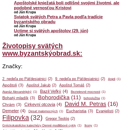
Apoštolské kniežatá boli odlišné svojimi životmi, ale
podobné vernosťou Kristovi
od Ján Krupa
Sviatok svätých Petra a Pavla podľa tradície
byzantského obradu
od Ján Krupa
Uctime si svätých apoštolov (29. jún)
od Ján Krupa
Životopisy svätých
www.byzantskýobrad.sk:
Značky:
2. nedeľa po Päťdesiatnici
(2)
9. nedeľa po Päťdesiatnici
(2)
Anjeli
(1)
Apoštoli
(3)
Apoštol Jakub
(2)
Apoštol Tomáš
(2)
Bazil Veľký
(4)
Atanáz Alexandrijský
(1)
Beztelesné mocnosti
(1)
Bohorodička
(11)
Bohatý mladík
(3)
bohoslužba
(1)
David M. Petras
(16)
Cirkevní otcovia
(4)
Chrám
(3)
Demeter
(4)
Eucharistia
(3)
Evanjelisti
(2)
Desať malomocných
(1)
Filipovka
(32)
Gregor Teológ
(2)
Gréckokatolícke katechézy Denné modlitbové cykly
(1)
Ikony
(1)