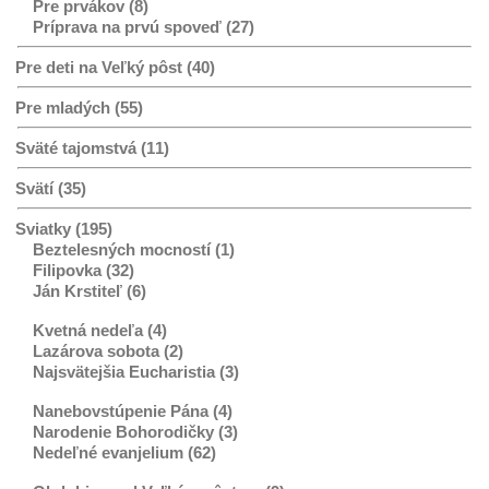
Pre prvákov (8)
Príprava na prvú spoveď (27)
Pre deti na Veľký pôst (40)
Pre mladých (55)
Sväté tajomstvá (11)
Svätí (35)
Sviatky (195)
Beztelesných mocností (1)
Filipovka (32)
Ján Krstiteľ (6)
Kvetná nedeľa (4)
Lazárova sobota (2)
Najsvätejšia Eucharistia (3)
Nanebovstúpenie Pána (4)
Narodenie Bohorodičky (3)
Nedeľné evanjelium (62)