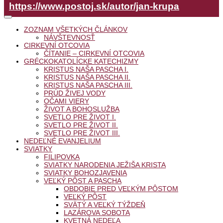
https://www.postoj.sk/autor/jan-krupa
ZOZNAM VŠETKÝCH ČLÁNKOV
NÁVŠTEVNOSŤ
CIRKEVNÍ OTCOVIA
ČÍTANIE – CIRKEVNÍ OTCOVIA
GRÉCKOKATOLÍCKE KATECHIZMY
KRISTUS NAŠA PASCHA I.
KRISTUS NAŠA PASCHA II.
KRISTUS NAŠA PASCHA III.
PRÚD ŽIVEJ VODY
OČAMI VIERY
ŽIVOT A BOHOSLUŽBA
SVETLO PRE ŽIVOT I.
SVETLO PRE ŽIVOT II.
SVETLO PRE ŽIVOT III.
NEDEĽNÉ EVANJELIUM
SVIATKY
FILIPOVKA
SVIATKY NARODENIA JEŽIŠA KRISTA
SVIATKY BOHOZJAVENIA
VEĽKÝ PÔST A PASCHA
OBDOBIE PRED VEĽKÝM PÔSTOM
VEĽKÝ PÔST
SVÄTÝ A VEĽKÝ TÝŽDEŇ
LAZÁROVA SOBOTA
KVETNÁ NEDEĽA