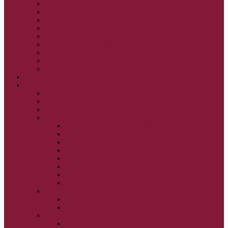
KRISTUS NAŠA PASCHA I.
KRISTUS NAŠA PASCHA II.
KRISTUS NAŠA PASCHA III.
PRÚD ŽIVEJ VODY
OČAMI VIERY
ŽIVOT A BOHOSLUŽBA
SVETLO PRE ŽIVOT I.
SVETLO PRE ŽIVOT II.
SVETLO PRE ŽIVOT III.
NEDEĽNÉ EVANJELIUM
SVIATKY
FILIPOVKA
SVIATKY NARODENIA JEŽIŠA KRISTA
SVIATKY BOHOZJAVENIA
VEĽKÝ PÔST A PASCHA
OBDOBIE PRED VEĽKÝM PÔSTOM
VEĽKÝ PÔST
SVÄTÝ A VEĽKÝ TÝŽDEŇ
LAZÁROVA SOBOTA
KVETNÁ NEDEĽA
PASCHA
NANEBOVSTÚPENIE PÁNA
ZOSTÚPENIE SVÄTÉHO DUCHA
STRETNUTIE PÁNA
PREMENENIE PÁNA
NAJSVÄTEJŠIA EUCHARISTIA
POČATIE BOHORODIČKY
NARODENIE BOHORODIČKY