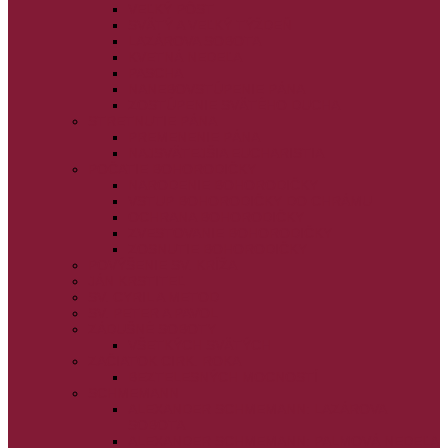
VEĽKÝ PÔST
SVÄTÝ A VEĽKÝ TÝŽDEŇ
LAZÁROVA SOBOTA
KVETNÁ NEDEĽA
PASCHA
NANEBOVSTÚPENIE PÁNA
ZOSTÚPENIE SVÄTÉHO DUCHA
STRETNUTIE PÁNA
PREMENENIE PÁNA
NAJSVÄTEJŠIA EUCHARISTIA
POČATIE BOHORODIČKY
NARODENIE BOHORODIČKY
VSTUP BOHORODIČKY DO CHRÁMU
OCHRANA BOHORODIČKY
ZVESTOVANIE BOHORODIČKY
ZOSNUTIE BOHORODIČKY
POVÝŠENIE SV. KRÍŽA
JÁN KRSTITEĽ
SV. CYRIL A METOD
SV. PETER A PAVOL
ZÁDUŠNÉ SOBOTY
VŠETKÝCH SVÄTÝCH
ZAČIATOK CIRK. ROKA
BEZTELESNÝCH MOCNOSTÍ
SCHMEMANN
ALEXANDER SCHMEMANN: LAZÁROVA
SOBOTA
ALEXANDER SCHMEMANN: PALMOVÁ NEDEĽA