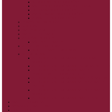
NARODENIE BOHORODIČKY
VSTUP BOHORODIČKY DO CHRÁMU
OCHRANA BOHORODIČKY
ZVESTOVANIE BOHORODIČKY
ZOSNUTIE BOHORODIČKY
POVÝŠENIE SV. KRÍŽA
JÁN KRSTITEĽ
SV. CYRIL A METOD
SV. PETER A PAVOL
ZÁDUŠNÉ SOBOTY
VŠETKÝCH SVÄTÝCH
ZAČIATOK CIRK. ROKA
BEZTELESNÝCH MOCNOSTÍ
SCHMEMANN
ALEXANDER SCHMEMANN: LAZÁROVA
SOBOTA
ALEXANDER SCHMEMANN: PALMOVÁ NEDEĽA
ALEXANDER SCHMEMANN: SVÄTÝ
PONDELOK, UTOROK A STREDA
ALEXANDER SCHMEMANN: SVÄTÝ ŠTVRTOK
ALEXANDER SCHMEMANN: VEĽKÝ A SVÄTÝ
PIATOK
ALEXANDER SCHMEMANN: VEĽKÁ A SVÄTÁ
SOBOTA
ALEXANDER SCHMEMANN: SVÄTÁ PASCHA
SVÄTÉ TAJOMSTVÁ
SYNAXÁR – SVÄTÍ DŇA
O AUTOROCH