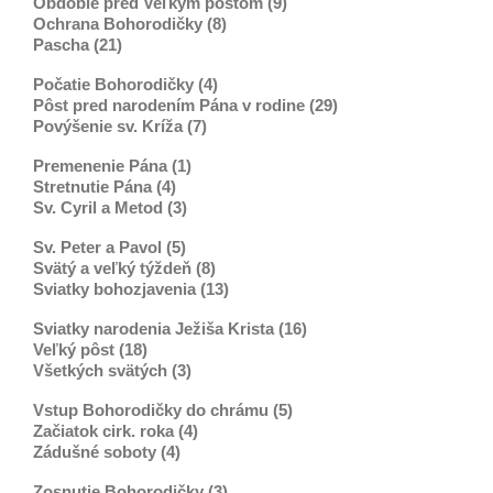
Obdobie pred Veľkým pôstom (9)
Ochrana Bohorodičky (8)
Pascha (21)
Počatie Bohorodičky (4)
Pôst pred narodením Pána v rodine (29)
Povýšenie sv. Kríža (7)
Premenenie Pána (1)
Stretnutie Pána (4)
Sv. Cyril a Metod (3)
Sv. Peter a Pavol (5)
Svätý a veľký týždeň (8)
Sviatky bohozjavenia (13)
Sviatky narodenia Ježiša Krista (16)
Veľký pôst (18)
Všetkých svätých (3)
Vstup Bohorodičky do chrámu (5)
Začiatok cirk. roka (4)
Zádušné soboty (4)
Zosnutie Bohorodičky (3)