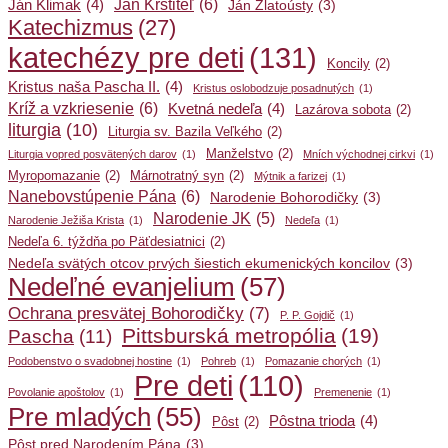
Ján Krstiteľ
(6)
Ján Klimak
(4)
Ján Zlatoústy
(3)
Katechizmus
(27)
katechézy pre deti
(131)
Koncily
(2)
Kristus naša Pascha II.
(4)
Kristus oslobodzuje posadnutých
(1)
Kríž a vzkriesenie
(6)
Kvetná nedeľa
(4)
Lazárova sobota
(2)
liturgia
(10)
Liturgia sv. Bazila Veľkého
(2)
Manželstvo
(2)
Liturgia vopred posvätených darov
(1)
Mních východnej cirkvi
(1)
Myropomazanie
(2)
Márnotratný syn
(2)
Mýtnik a farizej
(1)
Nanebovstúpenie Pána
(6)
Narodenie Bohorodičky
(3)
Narodenie JK
(5)
Narodenie Ježiša Krista
(1)
Nedeľa
(1)
Nedeľa 6. týždňa po Päťdesiatnici
(2)
Nedeľa svätých otcov prvých šiestich ekumenických koncilov
(3)
Nedeľné evanjelium
(57)
Ochrana presvätej Bohorodičky
(7)
P. P. Gojdič
(1)
Pittsburská metropólia
(19)
Pascha
(11)
Podobenstvo o svadobnej hostine
(1)
Pohreb
(1)
Pomazanie chorých
(1)
Pre deti
(110)
Povolanie apoštolov
(1)
Premenenie
(1)
Pre mladých
(55)
Pôstna trioda
(4)
Pôst
(2)
Pôst pred Narodením Pána
(3)