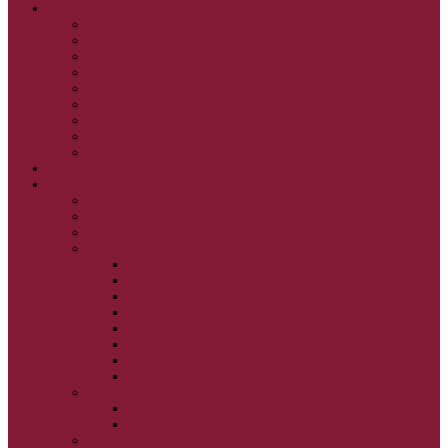
GRÉCKOKATOLÍCKE KATECHIZMY
KRISTUS NAŠA PASCHA I.
KRISTUS NAŠA PASCHA II.
KRISTUS NAŠA PASCHA III.
PRÚD ŽIVEJ VODY
OČAMI VIERY
ŽIVOT A BOHOSLUŽBA
SVETLO PRE ŽIVOT I.
SVETLO PRE ŽIVOT II.
SVETLO PRE ŽIVOT III.
NEDEĽNÉ EVANJELIUM
SVIATKY
FILIPOVKA
SVIATKY NARODENIA JEŽIŠA KRISTA
SVIATKY BOHOZJAVENIA
VEĽKÝ PÔST A PASCHA
OBDOBIE PRED VEĽKÝM PÔSTOM
VEĽKÝ PÔST
SVÄTÝ A VEĽKÝ TÝŽDEŇ
LAZÁROVA SOBOTA
KVETNÁ NEDEĽA
PASCHA
NANEBOVSTÚPENIE PÁNA
ZOSTÚPENIE SVÄTÉHO DUCHA
STRETNUTIE PÁNA
PREMENENIE PÁNA
NAJSVÄTEJŠIA EUCHARISTIA
POČATIE BOHORODIČKY