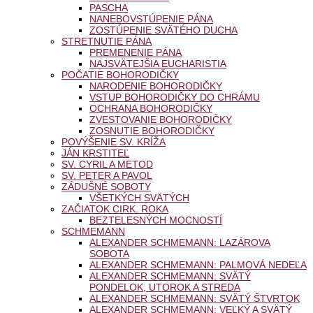
PASCHA
NANEBOVSTÚPENIE PÁNA
ZOSTÚPENIE SVÄTÉHO DUCHA
STRETNUTIE PÁNA
PREMENENIE PÁNA
NAJSVÄTEJŠIA EUCHARISTIA
POČATIE BOHORODIČKY
NARODENIE BOHORODIČKY
VSTUP BOHORODIČKY DO CHRÁMU
OCHRANA BOHORODIČKY
ZVESTOVANIE BOHORODIČKY
ZOSNUTIE BOHORODIČKY
POVÝŠENIE SV. KRÍŽA
JÁN KRSTITEĽ
SV. CYRIL A METOD
SV. PETER A PAVOL
ZÁDUŠNÉ SOBOTY
VŠETKÝCH SVÄTÝCH
ZAČIATOK CIRK. ROKA
BEZTELESNÝCH MOCNOSTÍ
SCHMEMANN
ALEXANDER SCHMEMANN: LAZÁROVA
SOBOTA
ALEXANDER SCHMEMANN: PALMOVÁ NEDEĽA
ALEXANDER SCHMEMANN: SVÄTÝ
PONDELOK, UTOROK A STREDA
ALEXANDER SCHMEMANN: SVÄTÝ ŠTVRTOK
ALEXANDER SCHMEMANN: VEĽKÝ A SVÄTÝ