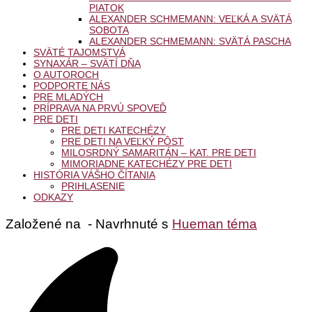
PIATOK
ALEXANDER SCHMEMANN: VEĽKÁ A SVÄTÁ
SOBOTA
ALEXANDER SCHMEMANN: SVÄTÁ PASCHA
SVÄTÉ TAJOMSTVÁ
SYNAXÁR – SVÄTÍ DŇA
O AUTOROCH
PODPORTE NÁS
PRE MLADÝCH
PRÍPRAVA NA PRVÚ SPOVEĎ
PRE DETI
PRE DETI KATECHÉZY
PRE DETI NA VEĽKÝ PÔST
MILOSRDNÝ SAMARITÁN – KAT. PRE DETI
MIMORIADNE KATECHÉZY PRE DETI
HISTÓRIA VÁŠHO ČÍTANIA
PRIHLASENIE
ODKAZY
Založené na
- Navrhnuté s
Hueman téma