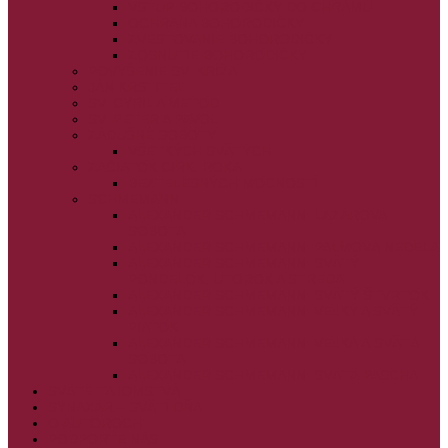
VSTUP BOHORODIČKY DO CHRÁMU
OCHRANA BOHORODIČKY
ZVESTOVANIE BOHORODIČKY
ZOSNUTIE BOHORODIČKY
POVÝŠENIE SV. KRÍŽA
JÁN KRSTITEĽ
SV. CYRIL A METOD
SV. PETER A PAVOL
ZÁDUŠNÉ SOBOTY
VŠETKÝCH SVÄTÝCH
ZAČIATOK CIRK. ROKA
BEZTELESNÝCH MOCNOSTÍ
SCHMEMANN
ALEXANDER SCHMEMANN: LAZÁROVA
SOBOTA
ALEXANDER SCHMEMANN: PALMOVÁ NEDEĽA
ALEXANDER SCHMEMANN: SVÄTÝ
PONDELOK, UTOROK A STREDA
ALEXANDER SCHMEMANN: SVÄTÝ ŠTVRTOK
ALEXANDER SCHMEMANN: VEĽKÝ A SVÄTÝ
PIATOK
ALEXANDER SCHMEMANN: VEĽKÁ A SVÄTÁ
SOBOTA
ALEXANDER SCHMEMANN: SVÄTÁ PASCHA
SVÄTÉ TAJOMSTVÁ
SYNAXÁR – SVÄTÍ DŇA
O AUTOROCH
PODPORTE NÁS