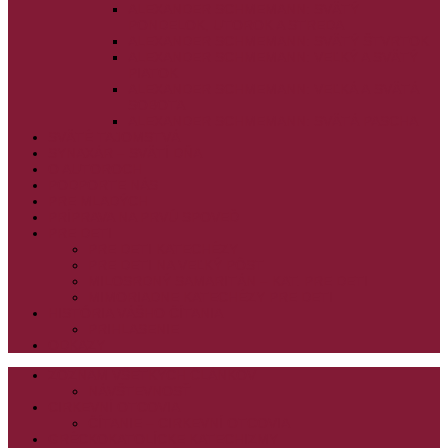
ALEXANDER SCHMEMANN: SVÄTÝ
PONDELOK, UTOROK A STREDA
ALEXANDER SCHMEMANN: SVÄTÝ ŠTVRTOK
ALEXANDER SCHMEMANN: VEĽKÝ A SVÄTÝ
PIATOK
ALEXANDER SCHMEMANN: VEĽKÁ A SVÄTÁ
SOBOTA
ALEXANDER SCHMEMANN: SVÄTÁ PASCHA
SVÄTÉ TAJOMSTVÁ
SYNAXÁR – SVÄTÍ DŇA
O AUTOROCH
PODPORTE NÁS
PRE MLADÝCH
PRÍPRAVA NA PRVÚ SPOVEĎ
PRE DETI
PRE DETI KATECHÉZY
PRE DETI NA VEĽKÝ PÔST
MILOSRDNÝ SAMARITÁN – KAT. PRE DETI
MIMORIADNE KATECHÉZY PRE DETI
HISTÓRIA VÁŠHO ČÍTANIA
PRIHLASENIE
ODKAZY
ZOZNAM VŠETKÝCH ČLÁNKOV
NÁVŠTEVNOSŤ
CIRKEVNÍ OTCOVIA
ČÍTANIE – CIRKEVNÍ OTCOVIA
GRÉCKOKATOLÍCKE KATECHIZMY