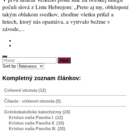
počuli slová z Listu Hebrejom: „Preto aj my, obklopení
takým oblakom svedkov, zhoďme všetku príťaž a
hriech, ktorý nás opantáva, a vytrvalo bežme v
závode,...
Hľadať:
Sort by
Kompletný zoznam článkov:
Cirkevní otcovia (12)
Čítanie - cirkevní otcovia (5)
Gréckokatolícke katechizmy (24)
Kristus naša Pascha I. (12)
Kristus naša Pascha II. (10)
Kristus naša Pascha III. (20)