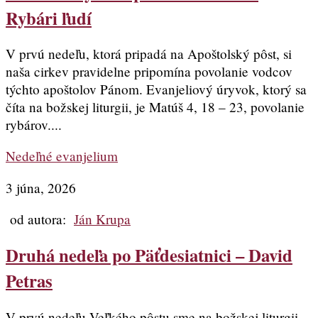
Rybári ľudí
V prvú nedeľu, ktorá pripadá na Apoštolský pôst, si
naša cirkev pravidelne pripomína povolanie vodcov
týchto apoštolov Pánom. Evanjeliový úryvok, ktorý sa
číta na božskej liturgii, je Matúš 4, 18 – 23, povolanie
rybárov....
Nedeľné evanjelium
3 júna, 2026
od autora:
Ján Krupa
Druhá nedeľa po Päťdesiatnici – David
Petras
V prvú nedeľu Veľkého pôstu sme na božskej liturgii