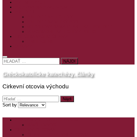
PRE MLADÝCH
PRÍPRAVA NA PRVÚ SPOVEĎ
PRE DETI
PRE DETI KATECHÉZY
PRE DETI NA VEĽKÝ PÔST
MILOSRDNÝ SAMARITÁN – KAT. PRE DETI
MIMORIADNE KATECHÉZY PRE DETI
HISTÓRIA VÁŠHO ČÍTANIA
PRIHLASENIE
ODKAZY
HĽADAŤ:
Gréckokatolícke katechézy, články
Cirkevní otcovia východu
Hľadať:
Sort by
ZOZNAM VŠETKÝCH ČLÁNKOV
NÁVŠTEVNOSŤ
CIRKEVNÍ OTCOVIA
ČÍTANIE – CIRKEVNÍ OTCOVIA