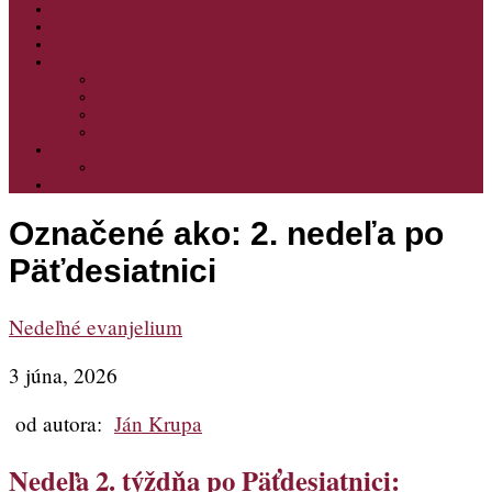
PODPORTE NÁS
PRE MLADÝCH
PRÍPRAVA NA PRVÚ SPOVEĎ
PRE DETI
PRE DETI KATECHÉZY
PRE DETI NA VEĽKÝ PÔST
MILOSRDNÝ SAMARITÁN – KAT. PRE DETI
MIMORIADNE KATECHÉZY PRE DETI
HISTÓRIA VÁŠHO ČÍTANIA
PRIHLASENIE
ODKAZY
Označené ako:
2. nedeľa po
Päťdesiatnici
Nedeľné evanjelium
3 júna, 2026
od autora:
Ján Krupa
Nedeľa 2. týždňa po Päťdesiatnici: