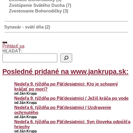
Zostúpenie Svätého Ducha (7)
Zvestovanie Bohorodičky (3)
Synaxár - svätí dňa (2)
Prihlásiť sa
HĽADAŤ:
Posledné pridané na www.jankrupa.sk:
Nedeľa 9. týždňa po Päťdesiatnici: Kto je schopný
kráčať po mori?
od Ján Krupa
Nedeľa 9. týždňa po Päťdesiatnici / Ježiš kráča po vode
od Ján Krupa
Nedeľa 6. týždňa po Päťdesiatnici / Uzdravenie
ochrnutého
od Ján Krupa
Nedeľa 6. týždňa po Päťdesiatnici: Syn človeka odpúšťa
hriechy
od Ján Krupa