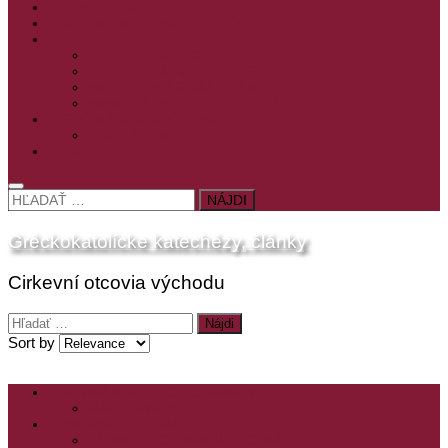
PRE MLADÝCH
PRÍPRAVA NA PRVÚ SPOVEĎ
PRE DETI
PRE DETI KATECHÉZY
PRE DETI NA VEĽKÝ PÔST
MILOSRDNÝ SAMARITÁN – KAT. PRE DETI
MIMORIADNE KATECHÉZY PRE DETI
HISTÓRIA VÁŠHO ČÍTANIA
PRIHLASENIE
ODKAZY
HĽADAŤ:
Gréckokatolícke katechézy, články
Cirkevní otcovia východu
Hľadať:
Sort by
ZOZNAM VŠETKÝCH ČLÁNKOV
NÁVŠTEVNOSŤ
CIRKEVNÍ OTCOVIA
ČÍTANIE – CIRKEVNÍ OTCOVIA