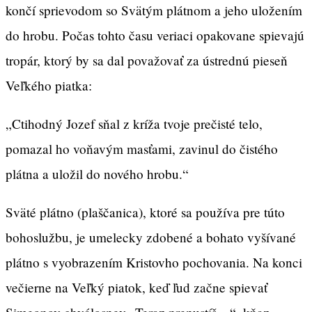
končí sprievodom so Svätým plátnom a jeho uložením
do hrobu. Počas tohto času veriaci opakovane spievajú
tropár, ktorý by sa dal považovať za ústrednú pieseň
Veľkého piatka:
„Ctihodný Jozef sňal z kríža tvoje prečisté telo,
pomazal ho voňavým masťami, zavinul do čistého
plátna a uložil do nového hrobu.“
Sväté plátno (plaščanica), ktoré sa používa pre túto
bohoslužbu, je umelecky zdobené a bohato vyšívané
plátno s vyobrazením Kristovho pochovania. Na konci
večierne na Veľký piatok, keď ľud začne spievať