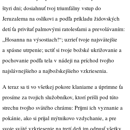
štyri dni; dosiahnuť tvoj triumfálny vstup do
Jeruzalema na oslíkovi a podľa príkladu židovských
detí ťa privítať palmovými ratolesťami a prevolávaním:
„Hosanna na výsostiach!“; uzrieť tvoje najsvätejšie
a spásne utrpenie; uctiť si tvoje božské ukrižovanie a
pochovanie podľa tela v nádeji na príchod tvojho
najslávnejšieho a najbožskejšieho vzkriesenia.
A teraz sa ti vo všetkej pokore klaniame a úprimne ťa
prosíme za tvojich služobníkov, ktorí prišli pod túto
strechu tvojho svätého chrámu: Prijmi ich vyznanie a
pokánie, ako si prijal mýtnikovo vzdychanie, a pre
svoje sväté vzkriesenie na tretí deň im odpusť všetky