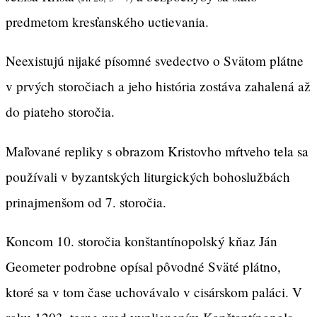
predmetom kresťanského uctievania.
Neexistujú nijaké písomné svedectvo o Svätom plátne
v prvých storočiach a jeho história zostáva zahalená až
do piateho storočia.
Maľované repliky s obrazom Kristovho mŕtveho tela sa
používali v byzantských liturgických bohoslužbách
prinajmenšom od 7. storočia.
Koncom 10. storočia konštantínopolský kňaz Ján
Geometer podrobne opísal pôvodné Sväté plátno,
ktoré sa v tom čase uchovávalo v cisárskom paláci. V