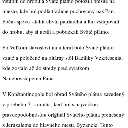
vstúpili do hrobu a Sväté plátno položili presne na
miesto, kde bol podľa tradície pochovaný náš Pán.
Počas spevu stichír chvál patriarcha a ľud vstúpovali
do hrobu, aby si uctili a pobozkali Sväté plátno.
Po Veľkom slávosloví na utierni bolo Sväté plátno
vzaté a položené na oltárny stôl Baziliky Vzkriesenia,
kde zostalo až do stredy pred sviatkom
Nanebovstúpenia Pána.
V Konštantínopole bol obrad Svätého plátna zavedený
v priebehu 7. storočia, keď bol s najväčšou
pravdepodobnosťou originál Svätého plátna prenesený
z Jeruzalema do hlavného mesta Byzancie. Tento