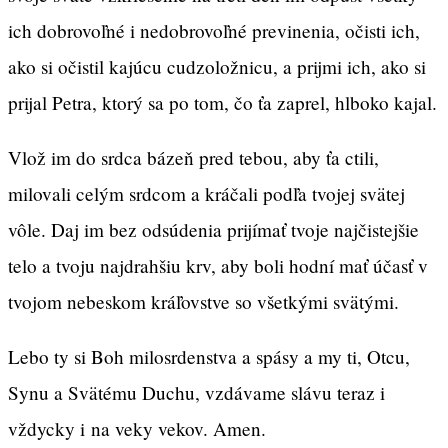
ich dobrovoľné i nedobrovoľné previnenia, očisti ich,
ako si očistil kajúcu cudzoložnicu, a prijmi ich, ako si
prijal Petra, ktorý sa po tom, čo ťa zaprel, hlboko kajal.
Vlož im do srdca bázeň pred tebou, aby ťa ctili,
milovali celým srdcom a kráčali podľa tvojej svätej
vôle. Daj im bez odsúdenia prijímať tvoje najčistejšie
telo a tvoju najdrahšiu krv, aby boli hodní mať účasť v
tvojom nebeskom kráľovstve so všetkými svätými.
Lebo ty si Boh milosrdenstva a spásy a my ti, Otcu,
Synu a Svätému Duchu, vzdávame slávu teraz i
vždycky i na veky vekov. Amen.