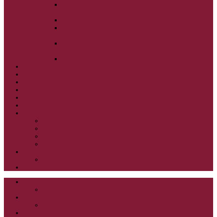
ALEXANDER SCHMEMANN: SVÄTÝ
PONDELOK, UTOROK A STREDA
ALEXANDER SCHMEMANN: SVÄTÝ ŠTVRTOK
ALEXANDER SCHMEMANN: VEĽKÝ A SVÄTÝ
PIATOK
ALEXANDER SCHMEMANN: VEĽKÁ A SVÄTÁ
SOBOTA
ALEXANDER SCHMEMANN: SVÄTÁ PASCHA
SVÄTÉ TAJOMSTVÁ
SYNAXÁR – SVÄTÍ DŇA
O AUTOROCH
PODPORTE NÁS
PRE MLADÝCH
PRÍPRAVA NA PRVÚ SPOVEĎ
PRE DETI
PRE DETI KATECHÉZY
PRE DETI NA VEĽKÝ PÔST
MILOSRDNÝ SAMARITÁN – KAT. PRE DETI
MIMORIADNE KATECHÉZY PRE DETI
HISTÓRIA VÁŠHO ČÍTANIA
PRIHLASENIE
ODKAZY
ZOZNAM VŠETKÝCH ČLÁNKOV
NÁVŠTEVNOSŤ
CIRKEVNÍ OTCOVIA
ČÍTANIE – CIRKEVNÍ OTCOVIA
GRÉCKOKATOLÍCKE KATECHIZMY