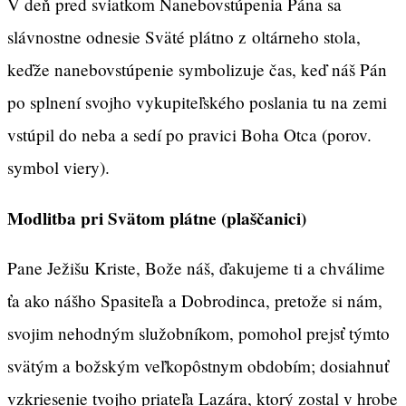
V deň pred sviatkom Nanebovstúpenia Pána sa
slávnostne odnesie Sväté plátno z oltárneho stola,
keďže nanebovstúpenie symbolizuje čas, keď náš Pán
po splnení svojho vykupiteľského poslania tu na zemi
vstúpil do neba a sedí po pravici Boha Otca (porov.
symbol viery).
Modlitba pri Svätom plátne (plaščanici)
Pane Ježišu Kriste, Bože náš, ďakujeme ti a chválime
ťa ako nášho Spasiteľa a Dobrodinca, pretože si nám,
svojim nehodným služobníkom, pomohol prejsť týmto
svätým a božským veľkopôstnym obdobím; dosiahnuť
vzkriesenie tvojho priateľa Lazára, ktorý zostal v hrobe