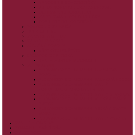
NARODENIE BOHORODIČKY
VSTUP BOHORODIČKY DO CHRÁMU
OCHRANA BOHORODIČKY
ZVESTOVANIE BOHORODIČKY
ZOSNUTIE BOHORODIČKY
POVÝŠENIE SV. KRÍŽA
JÁN KRSTITEĽ
SV. CYRIL A METOD
SV. PETER A PAVOL
ZÁDUŠNÉ SOBOTY
VŠETKÝCH SVÄTÝCH
ZAČIATOK CIRK. ROKA
BEZTELESNÝCH MOCNOSTÍ
SCHMEMANN
ALEXANDER SCHMEMANN: LAZÁROVA
SOBOTA
ALEXANDER SCHMEMANN: PALMOVÁ NEDEĽA
ALEXANDER SCHMEMANN: SVÄTÝ
PONDELOK, UTOROK A STREDA
ALEXANDER SCHMEMANN: SVÄTÝ ŠTVRTOK
ALEXANDER SCHMEMANN: VEĽKÝ A SVÄTÝ
PIATOK
ALEXANDER SCHMEMANN: VEĽKÁ A SVÄTÁ
SOBOTA
ALEXANDER SCHMEMANN: SVÄTÁ PASCHA
SVÄTÉ TAJOMSTVÁ
SYNAXÁR – SVÄTÍ DŇA
O AUTOROCH