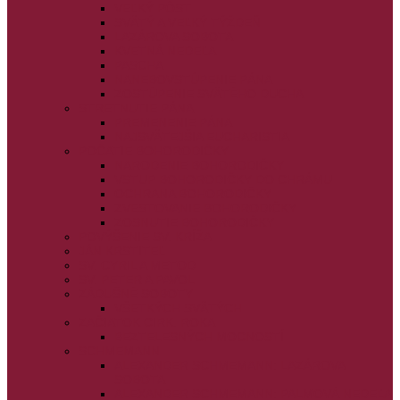
VEĽKÝ PÔST
SVÄTÝ A VEĽKÝ TÝŽDEŇ
LAZÁROVA SOBOTA
KVETNÁ NEDEĽA
PASCHA
NANEBOVSTÚPENIE PÁNA
ZOSTÚPENIE SVÄTÉHO DUCHA
STRETNUTIE PÁNA
PREMENENIE PÁNA
NAJSVÄTEJŠIA EUCHARISTIA
POČATIE BOHORODIČKY
NARODENIE BOHORODIČKY
VSTUP BOHORODIČKY DO CHRÁMU
OCHRANA BOHORODIČKY
ZVESTOVANIE BOHORODIČKY
ZOSNUTIE BOHORODIČKY
POVÝŠENIE SV. KRÍŽA
JÁN KRSTITEĽ
SV. CYRIL A METOD
SV. PETER A PAVOL
ZÁDUŠNÉ SOBOTY
VŠETKÝCH SVÄTÝCH
ZAČIATOK CIRK. ROKA
BEZTELESNÝCH MOCNOSTÍ
SCHMEMANN
ALEXANDER SCHMEMANN: LAZÁROVA
SOBOTA
ALEXANDER SCHMEMANN: PALMOVÁ NEDEĽA