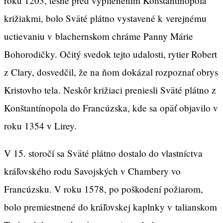
roku 1203, tesne pred vyplienením Konštantínopola
križiakmi, bolo Sväté plátno vystavené k verejnému
uctievaniu v blachernskom chráme Panny Márie
Bohorodičky. Očitý svedok tejto udalosti, rytier Robert
z Clary, dosvedčil, že na ňom dokázal rozpoznať obrys
Kristovho tela. Neskôr križiaci preniesli Sväté plátno z
Konštantínopola do Francúzska, kde sa opäť objavilo v
roku 1354 v Lirey.
V 15. storočí sa Sväté plátno dostalo do vlastníctva
kráľovského rodu Savojských v Chambery vo
Francúzsku. V roku 1578, po poškodení požiarom,
bolo premiestnené do kráľovskej kaplnky v talianskom