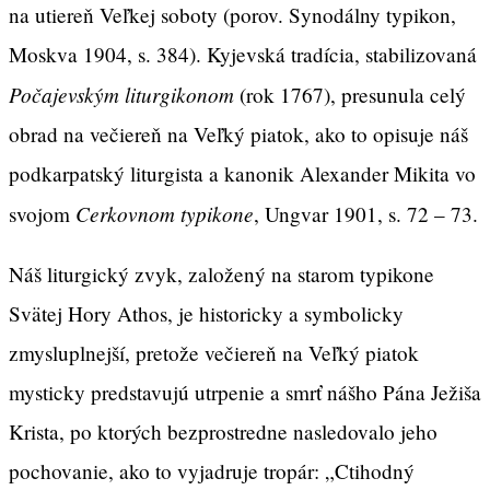
na utiereň Veľkej soboty (porov. Synodálny typikon,
Moskva 1904, s. 384). Kyjevská tradícia, stabilizovaná
Počajevským liturgikonom
(rok 1767), presunula celý
obrad na večiereň na Veľký piatok, ako to opisuje náš
podkarpatský liturgista a kanonik Alexander Mikita vo
Cerkovnom typikone
svojom
, Ungvar 1901, s. 72 – 73.
Náš liturgický zvyk, založený na starom typikone
Svätej Hory Athos, je historicky a symbolicky
zmysluplnejší, pretože večiereň na Veľký piatok
mysticky predstavujú utrpenie a smrť nášho Pána Ježiša
Krista, po ktorých bezprostredne nasledovalo jeho
pochovanie, ako to vyjadruje tropár: „Ctihodný