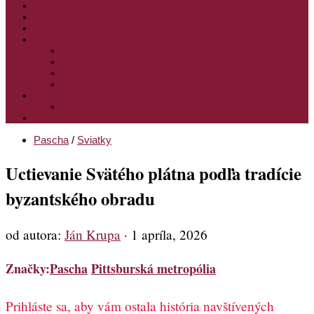
PODPORTE NÁS
PRE MLADÝCH
PRÍPRAVA NA PRVÚ SPOVEĎ
PRE DETI
PRE DETI KATECHÉZY
PRE DETI NA VEĽKÝ PÔST
MILOSRDNÝ SAMARITÁN – KAT. PRE DETI
MIMORIADNE KATECHÉZY PRE DETI
HISTÓRIA VÁŠHO ČÍTANIA
PRIHLASENIE
ODKAZY
Pascha
/
Sviatky
Uctievanie Svätého plátna podľa tradície
byzantského obradu
od autora:
Ján Krupa
·
1 apríla, 2026
Značky:
Pascha
Pittsburská metropólia
Prihláste sa, aby vám ostala história navštívených