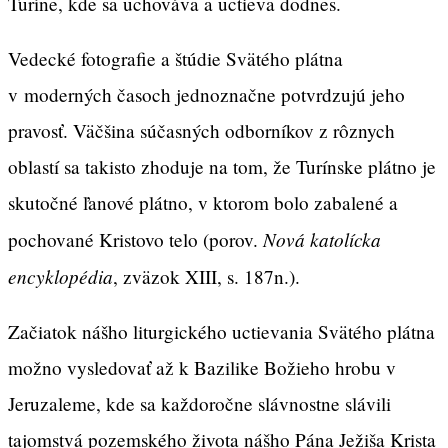
Turíne, kde sa uchováva a uctieva dodnes.
Vedecké fotografie a štúdie Svätého plátna
v moderných časoch jednoznačne potvrdzujú jeho
pravosť. Väčšina súčasných odborníkov z rôznych
oblastí sa takisto zhoduje na tom, že Turínske plátno je
skutočné ľanové plátno, v ktorom bolo zabalené a
Nová katolícka
pochované Kristovo telo (porov.
encyklopédia
, zväzok XIII, s. 187n.).
Začiatok nášho liturgického uctievania Svätého plátna
možno vysledovať až k Bazilike Božieho hrobu v
Jeruzaleme, kde sa každoročne slávnostne slávili
tajomstvá pozemského života nášho Pána Ježiša Krista