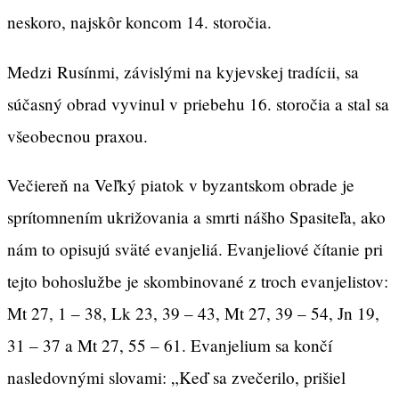
neskoro, najskôr koncom 14. storočia.
Medzi Rusínmi, závislými na kyjevskej tradícii, sa
súčasný obrad vyvinul v priebehu 16. storočia a stal sa
všeobecnou praxou.
Večiereň na Veľký piatok v byzantskom obrade je
sprítomnením ukrižovania a smrti nášho Spasiteľa, ako
nám to opisujú sväté evanjeliá. Evanjeliové čítanie pri
tejto bohoslužbe je skombinované z troch evanjelistov:
Mt 27, 1 – 38, Lk 23, 39 – 43, Mt 27, 39 – 54, Jn 19,
31 – 37 a Mt 27, 55 – 61. Evanjelium sa končí
nasledovnými slovami: „Keď sa zvečerilo, prišiel