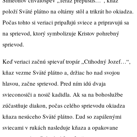
Simeonov chválospev „Teraz prepustíš…“, kňaz
položí Sväté plátno na oltárny stôl a trikrát ho okiadza.
Počas tohto si veriaci pripaľujú sviece a pripravujú sa
na sprievod, ktorý symbolizuje Kristov pohrebný
sprievod.
Keď veriaci začnú spievať tropár „Ctihodný Jozef…“,
kňaz vezme Sväté plátno a, držiac ho nad svojou
hlavou, začne sprievod. Pred ním idú dvaja
svieconosiči a nosič kadidla. Ak sa na bohoslužbe
zúčastňuje diakon, počas celého sprievodu okiadza
kňaza nesúceho Sväté plátno. Ľud so zapálenými
sviecami v rukách nasleduje kňaza a opakovane