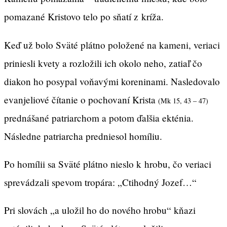
pomazané Kristovo telo po sňatí z kríža.
Keď už bolo Sväté plátno položené na kameni, veriaci
priniesli kvety a rozložili ich okolo neho, zatiaľ čo
diakon ho posypal voňavými koreninami. Nasledovalo
evanjeliové čítanie o pochovaní Krista
(Mk 15, 43 – 47)
prednášané patriarchom a potom ďalšia ekténia.
Následne patriarcha predniesol homíliu.
Po homílii sa Sväté plátno nieslo k hrobu, čo veriaci
sprevádzali spevom tropára: „Ctihodný Jozef…“
Pri slovách „a uložil ho do nového hrobu“ kňazi