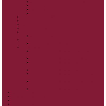
VSTUP BOHORODIČKY DO CHRÁMU
OCHRANA BOHORODIČKY
ZVESTOVANIE BOHORODIČKY
ZOSNUTIE BOHORODIČKY
POVÝŠENIE SV. KRÍŽA
JÁN KRSTITEĽ
SV. CYRIL A METOD
SV. PETER A PAVOL
ZÁDUŠNÉ SOBOTY
VŠETKÝCH SVÄTÝCH
ZAČIATOK CIRK. ROKA
BEZTELESNÝCH MOCNOSTÍ
SCHMEMANN
ALEXANDER SCHMEMANN: LAZÁROVA
SOBOTA
ALEXANDER SCHMEMANN: PALMOVÁ NEDEĽA
ALEXANDER SCHMEMANN: SVÄTÝ
PONDELOK, UTOROK A STREDA
ALEXANDER SCHMEMANN: SVÄTÝ ŠTVRTOK
ALEXANDER SCHMEMANN: VEĽKÝ A SVÄTÝ
PIATOK
ALEXANDER SCHMEMANN: VEĽKÁ A SVÄTÁ
SOBOTA
ALEXANDER SCHMEMANN: SVÄTÁ PASCHA
SVÄTÉ TAJOMSTVÁ
SYNAXÁR – SVÄTÍ DŇA
O AUTOROCH
PODPORTE NÁS