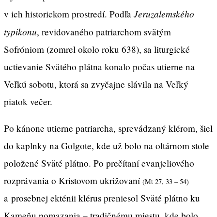
Jeruzalemského
v ich historickom prostredí. Podľa
typikonu
, revidovaného patriarchom svätým
Sofróniom (zomrel okolo roku 638), sa liturgické
uctievanie Svätého plátna konalo počas utierne na
Veľkú sobotu, ktorá sa zvyčajne slávila na Veľký
piatok večer.
Po kánone utierne patriarcha, sprevádzaný klérom, šiel
do kaplnky na Golgote, kde už bolo na oltárnom stole
položené Sväté plátno. Po prečítaní evanjeliového
rozprávania o Kristovom ukrižovaní
(Mt 27, 33 – 54)
a prosebnej ekténii klérus preniesol Sväté plátno ku
Kameňu pomazania – tradičnému miestu, kde bolo