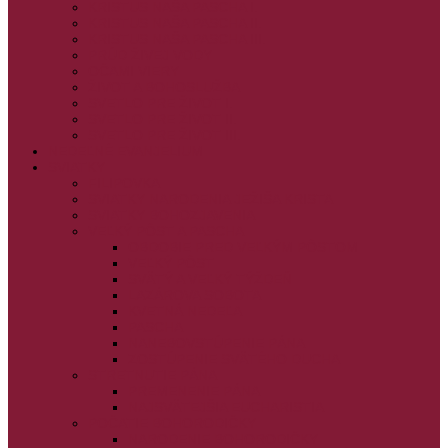
KRISTUS NAŠA PASCHA I.
KRISTUS NAŠA PASCHA II.
KRISTUS NAŠA PASCHA III.
PRÚD ŽIVEJ VODY
OČAMI VIERY
ŽIVOT A BOHOSLUŽBA
SVETLO PRE ŽIVOT I.
SVETLO PRE ŽIVOT II.
SVETLO PRE ŽIVOT III.
NEDEĽNÉ EVANJELIUM
SVIATKY
FILIPOVKA
SVIATKY NARODENIA JEŽIŠA KRISTA
SVIATKY BOHOZJAVENIA
VEĽKÝ PÔST A PASCHA
OBDOBIE PRED VEĽKÝM PÔSTOM
VEĽKÝ PÔST
SVÄTÝ A VEĽKÝ TÝŽDEŇ
LAZÁROVA SOBOTA
KVETNÁ NEDEĽA
PASCHA
NANEBOVSTÚPENIE PÁNA
ZOSTÚPENIE SVÄTÉHO DUCHA
STRETNUTIE PÁNA
PREMENENIE PÁNA
NAJSVÄTEJŠIA EUCHARISTIA
POČATIE BOHORODIČKY
NARODENIE BOHORODIČKY