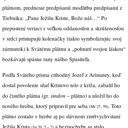
plátnom, prednesie predpísanú modlitbu predpísanú z
Trebnika: „Pane Ježišu Kriste, Bože náš…“ Po
prepustení veriaci s veľkou oddanosťou a skrúšenosťou
v srdci pristupujú kolenačky (takto symbolizujúc svoj
zármutok) k Svätému plátnu a „pohnutí svojou láskou“
bozkávajú spásne rany nášho Spasiteľa.
Podľa Svätého písma ctihodný Jozef z Arimatey, keď
dostal povolenie sňať Kristovo telo z kríža, zabalil ho
sindon
do čistého plátna (gr.
– plátno) a uložil ho do
nového hrobu, ktorý pripravil pre seba
. Toto
(Mt 27, 59)
plátno zostalo v hrobe aj po slávnom zmŕtvychvstaní
Ježiša Krista
a bezpochyby sa stalo
(Jn 20, 5 – 7)