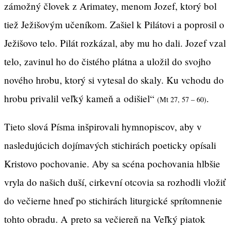
zámožný človek z Arimatey, menom Jozef, ktorý bol
tiež Ježišovým učeníkom. Zašiel k Pilátovi a poprosil o
Ježišovo telo. Pilát rozkázal, aby mu ho dali. Jozef vzal
telo, zavinul ho do čistého plátna a uložil do svojho
nového hrobu, ktorý si vytesal do skaly. Ku vchodu do
hrobu privalil veľký kameň a odišiel“
.
(Mt 27, 57 – 60)
Tieto slová Písma inšpirovali hymnopiscov, aby v
nasledujúcich dojímavých stichirách poeticky opísali
Kristovo pochovanie. Aby sa scéna pochovania hlbšie
vryla do našich duší, cirkevní otcovia sa rozhodli vložiť
do večierne hneď po stichirách liturgické sprítomnenie
tohto obradu. A preto sa večiereň na Veľký piatok