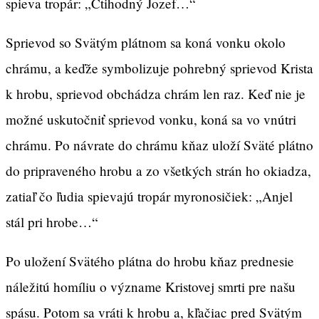
spieva tropár: „Ctihodný Jozef…“
Sprievod so Svätým plátnom sa koná vonku okolo
chrámu, a keďže symbolizuje pohrebný sprievod Krista
k hrobu, sprievod obchádza chrám len raz. Keď nie je
možné uskutočniť sprievod vonku, koná sa vo vnútri
chrámu. Po návrate do chrámu kňaz uloží Sväté plátno
do pripraveného hrobu a zo všetkých strán ho okiadza,
zatiaľ čo ľudia spievajú tropár myronosičiek: „Anjel
stál pri hrobe…“
Po uložení Svätého plátna do hrobu kňaz prednesie
náležitú homíliu o význame Kristovej smrti pre našu
spásu. Potom sa vráti k hrobu a, kľačiac pred Svätým