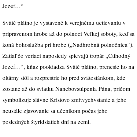
Jozef…“
Sväté plátno je vystavené k verejnému uctievaniu v
pripravenom hrobe až do polnoci Veľkej soboty, keď sa
koná bohoslužba pri hrobe („Nadhrobná polnočnica“).
Zatiaľ čo veriaci naposledy spievajú tropár „Ctihodný
Jozef…“, kňaz pookiadza Sväté plátno, prenesie ho na
oltárny stôl a rozprestrie ho pred svätostánkom, kde
zostane až do sviatku Nanebovstúpenia Pána, pričom
symbolizuje slávne Kristovo zmŕtvychvstanie a jeho
neustále zjavovanie sa učeníkom počas jeho
posledných štyridsiatich dní na zemi.