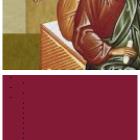
ZOZNAM VŠETKÝCH ČLÁNKOV
NÁVŠTEVNOSŤ
CIRKEVNÍ OTCOVIA
ČÍTANIE – CIRKEVNÍ OTCOVIA
GRÉCKOKATOLÍCKE KATECHIZMY
KRISTUS NAŠA PASCHA I.
KRISTUS NAŠA PASCHA II.
KRISTUS NAŠA PASCHA III.
PRÚD ŽIVEJ VODY
OČAMI VIERY
ŽIVOT A BOHOSLUŽBA
SVETLO PRE ŽIVOT I.
SVETLO PRE ŽIVOT II.