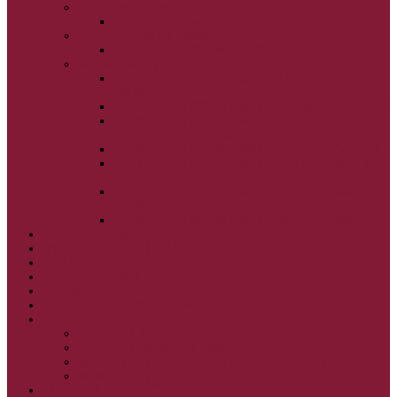
ZÁDUŠNÉ SOBOTY
VŠETKÝCH SVÄTÝCH
ZAČIATOK CIRK. ROKA
BEZTELESNÝCH MOCNOSTÍ
SCHMEMANN
ALEXANDER SCHMEMANN: LAZÁROVA
SOBOTA
ALEXANDER SCHMEMANN: PALMOVÁ NEDEĽA
ALEXANDER SCHMEMANN: SVÄTÝ
PONDELOK, UTOROK A STREDA
ALEXANDER SCHMEMANN: SVÄTÝ ŠTVRTOK
ALEXANDER SCHMEMANN: VEĽKÝ A SVÄTÝ
PIATOK
ALEXANDER SCHMEMANN: VEĽKÁ A SVÄTÁ
SOBOTA
ALEXANDER SCHMEMANN: SVÄTÁ PASCHA
SVÄTÉ TAJOMSTVÁ
SYNAXÁR – SVÄTÍ DŇA
O AUTOROCH
PODPORTE NÁS
PRE MLADÝCH
PRÍPRAVA NA PRVÚ SPOVEĎ
PRE DETI
PRE DETI KATECHÉZY
PRE DETI NA VEĽKÝ PÔST
MILOSRDNÝ SAMARITÁN – KAT. PRE DETI
MIMORIADNE KATECHÉZY PRE DETI
HISTÓRIA VÁŠHO ČÍTANIA