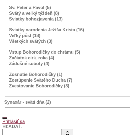
Sv. Peter a Pavol (5)
Svätý a veľký týždeň (8)
Sviatky bohozjavenia (13)
Sviatky narodenia Ježiša Krista (16)
Veľký pôst (18)
Všetkých svätých (3)
Vstup Bohorodičky do chrámu (5)
Začiatok cirk. roka (4)
Zádušné soboty (4)
Zosnutie Bohorodičky (1)
Zostúpenie Svätého Ducha (7)
Zvestovanie Bohorodičky (3)
Synaxár - svätí dňa (2)
Prihlásiť sa
HĽADAŤ: