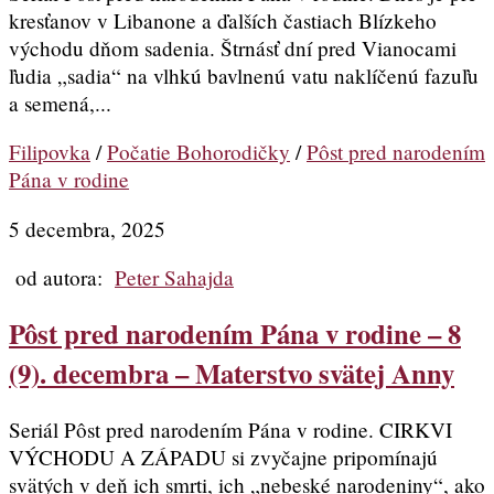
kresťanov v Libanone a ďalších častiach Blízkeho
východu dňom sadenia. Štrnásť dní pred Vianocami
ľudia „sadia“ na vlhkú bavlnenú vatu naklíčenú fazuľu
a semená,...
Filipovka
/
Počatie Bohorodičky
/
Pôst pred narodením
Pána v rodine
5 decembra, 2025
od autora:
Peter Sahajda
Pôst pred narodením Pána v rodine – 8
(9). decembra – Materstvo svätej Anny
Seriál Pôst pred narodením Pána v rodine. CIRKVI
VÝCHODU A ZÁPADU si zvyčajne pripomínajú
svätých v deň ich smrti, ich „nebeské narodeniny“, ako