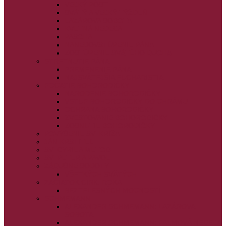
VEĽKÝ PÔST
SVÄTÝ A VEĽKÝ TÝŽDEŇ
LAZÁROVA SOBOTA
KVETNÁ NEDEĽA
PASCHA
NANEBOVSTÚPENIE PÁNA
ZOSTÚPENIE SVÄTÉHO DUCHA
STRETNUTIE PÁNA
PREMENENIE PÁNA
NAJSVÄTEJŠIA EUCHARISTIA
POČATIE BOHORODIČKY
NARODENIE BOHORODIČKY
VSTUP BOHORODIČKY DO CHRÁMU
OCHRANA BOHORODIČKY
ZVESTOVANIE BOHORODIČKY
ZOSNUTIE BOHORODIČKY
POVÝŠENIE SV. KRÍŽA
JÁN KRSTITEĽ
SV. CYRIL A METOD
SV. PETER A PAVOL
ZÁDUŠNÉ SOBOTY
VŠETKÝCH SVÄTÝCH
ZAČIATOK CIRK. ROKA
BEZTELESNÝCH MOCNOSTÍ
SCHMEMANN
ALEXANDER SCHMEMANN: LAZÁROVA
SOBOTA
ALEXANDER SCHMEMANN: PALMOVÁ NEDEĽA