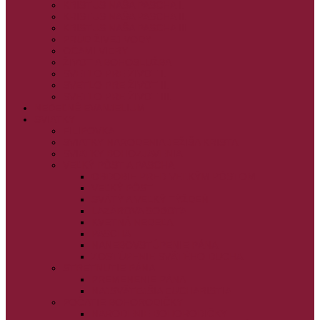
KRISTUS NAŠA PASCHA I.
KRISTUS NAŠA PASCHA II.
KRISTUS NAŠA PASCHA III.
PRÚD ŽIVEJ VODY
OČAMI VIERY
ŽIVOT A BOHOSLUŽBA
SVETLO PRE ŽIVOT I.
SVETLO PRE ŽIVOT II.
SVETLO PRE ŽIVOT III.
NEDEĽNÉ EVANJELIUM
SVIATKY
FILIPOVKA
SVIATKY NARODENIA JEŽIŠA KRISTA
SVIATKY BOHOZJAVENIA
VEĽKÝ PÔST A PASCHA
OBDOBIE PRED VEĽKÝM PÔSTOM
VEĽKÝ PÔST
SVÄTÝ A VEĽKÝ TÝŽDEŇ
LAZÁROVA SOBOTA
KVETNÁ NEDEĽA
PASCHA
NANEBOVSTÚPENIE PÁNA
ZOSTÚPENIE SVÄTÉHO DUCHA
STRETNUTIE PÁNA
PREMENENIE PÁNA
NAJSVÄTEJŠIA EUCHARISTIA
POČATIE BOHORODIČKY
NARODENIE BOHORODIČKY