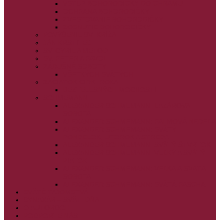
VSTUP BOHORODIČKY DO CHRÁMU
OCHRANA BOHORODIČKY
ZVESTOVANIE BOHORODIČKY
ZOSNUTIE BOHORODIČKY
POVÝŠENIE SV. KRÍŽA
JÁN KRSTITEĽ
SV. CYRIL A METOD
SV. PETER A PAVOL
ZÁDUŠNÉ SOBOTY
VŠETKÝCH SVÄTÝCH
ZAČIATOK CIRK. ROKA
BEZTELESNÝCH MOCNOSTÍ
SCHMEMANN
ALEXANDER SCHMEMANN: LAZÁROVA
SOBOTA
ALEXANDER SCHMEMANN: PALMOVÁ NEDEĽA
ALEXANDER SCHMEMANN: SVÄTÝ
PONDELOK, UTOROK A STREDA
ALEXANDER SCHMEMANN: SVÄTÝ ŠTVRTOK
ALEXANDER SCHMEMANN: VEĽKÝ A SVÄTÝ
PIATOK
ALEXANDER SCHMEMANN: VEĽKÁ A SVÄTÁ
SOBOTA
ALEXANDER SCHMEMANN: SVÄTÁ PASCHA
SVÄTÉ TAJOMSTVÁ
SYNAXÁR – SVÄTÍ DŇA
O AUTOROCH
PODPORTE NÁS