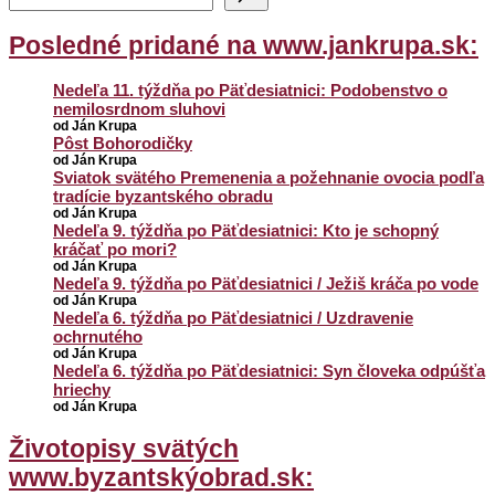
Posledné pridané na www.jankrupa.sk:
Nedeľa 11. týždňa po Päťdesiatnici: Podobenstvo o
nemilosrdnom sluhovi
od Ján Krupa
Pôst Bohorodičky
od Ján Krupa
Sviatok svätého Premenenia a požehnanie ovocia podľa
tradície byzantského obradu
od Ján Krupa
Nedeľa 9. týždňa po Päťdesiatnici: Kto je schopný
kráčať po mori?
od Ján Krupa
Nedeľa 9. týždňa po Päťdesiatnici / Ježiš kráča po vode
od Ján Krupa
Nedeľa 6. týždňa po Päťdesiatnici / Uzdravenie
ochrnutého
od Ján Krupa
Nedeľa 6. týždňa po Päťdesiatnici: Syn človeka odpúšťa
hriechy
od Ján Krupa
Životopisy svätých
www.byzantskýobrad.sk: