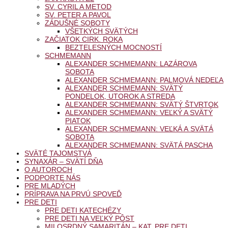
SV. CYRIL A METOD
SV. PETER A PAVOL
ZÁDUŠNÉ SOBOTY
VŠETKÝCH SVÄTÝCH
ZAČIATOK CIRK. ROKA
BEZTELESNÝCH MOCNOSTÍ
SCHMEMANN
ALEXANDER SCHMEMANN: LAZÁROVA
SOBOTA
ALEXANDER SCHMEMANN: PALMOVÁ NEDEĽA
ALEXANDER SCHMEMANN: SVÄTÝ
PONDELOK, UTOROK A STREDA
ALEXANDER SCHMEMANN: SVÄTÝ ŠTVRTOK
ALEXANDER SCHMEMANN: VEĽKÝ A SVÄTÝ
PIATOK
ALEXANDER SCHMEMANN: VEĽKÁ A SVÄTÁ
SOBOTA
ALEXANDER SCHMEMANN: SVÄTÁ PASCHA
SVÄTÉ TAJOMSTVÁ
SYNAXÁR – SVÄTÍ DŇA
O AUTOROCH
PODPORTE NÁS
PRE MLADÝCH
PRÍPRAVA NA PRVÚ SPOVEĎ
PRE DETI
PRE DETI KATECHÉZY
PRE DETI NA VEĽKÝ PÔST
MILOSRDNÝ SAMARITÁN – KAT. PRE DETI