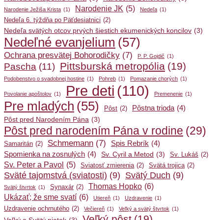
Narodenie JK
(5)
Narodenie Ježiša Krista
(1)
Nedeľa
(1)
Nedeľa 6. týždňa po Päťdesiatnici
(2)
Nedeľa svätých otcov prvých šiestich ekumenických koncilov
(3)
Nedeľné evanjelium
(57)
Ochrana presvätej Bohorodičky
(7)
P. P. Gojdič
(1)
Pittsburská metropólia
(19)
Pascha
(11)
Podobenstvo o svadobnej hostine
(1)
Pohreb
(1)
Pomazanie chorých
(1)
Pre deti
(110)
Povolanie apoštolov
(1)
Premenenie
(1)
Pre mladých
(55)
Pôstna trioda
(4)
Pôst
(2)
Pôst pred Narodením Pána
(3)
Pôst pred narodením Pána v rodine
(29)
Schmemann
(7)
Spis Rebrík
(4)
Samaritán
(2)
Spomienka na zosnulých
(4)
Sv. Cyril a Metod
(3)
Sv. Lukáš
(2)
Sv. Peter a Pavol
(5)
Sviatosť zmierenia
(2)
Svätá trojica
(2)
Sväté tajomstvá (sviatosti)
(9)
Svätý Duch
(9)
Thomas Hopko
(6)
Synaxár
(2)
Svätý štvrtok
(1)
Ukázať; že sme svatí
(6)
Utiereň
(1)
Uzdravenie
(1)
Uzdravenie ochrnutého
(2)
Večiereň
(1)
Veľký a svätý štvrtok
(1)
Veľký pôst
(19)