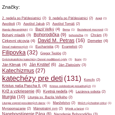
Značky:
2. nedeľa po Päťdesiatnici
(2)
9. nedeľa po Päťdesiatnici
(2)
Anjeli
(1)
Apoštoli
(3)
Apoštol Jakub
(2)
Apoštol Tomáš
(2)
Bazil Veľký
(4)
Atanáz Alexandrijský
(1)
Bema
(1)
Beztelesné mocnosti
(1)
Bohorodička
(9)
Bohatý mladík
(3)
Chrám
(3)
bohoslužba
(1)
David M. Petras
(16)
Cirkevní otcovia
(4)
Demeter
(4)
Eucharistia
(3)
Evanjelisti
(2)
Desať malomocných
(1)
Filipovka
(32)
Gregor Teológ
(2)
Gréckokatolícke katechézy Denné modlitbové cykly
(1)
Ikony
(1)
Ján Krstiteľ
(6)
Ján Klimak
(4)
Ján Zlatoústy
(3)
Katechizmus
(27)
katechézy pre deti
(131)
Koncily
(2)
Kristus naša Pascha II.
(4)
Kristus oslobodzuje posadnutých
(1)
Kríž a vzkriesenie
(6)
Kvetná nedeľa
(4)
Lazárova sobota
(2)
liturgia
(10)
Liturgia sv. Bazila Veľkého
(2)
Manželstvo
(2)
Liturgia vopred posvätených darov
(1)
Mních východnej cirkvi
(1)
Myropomazanie
(2)
Márnotratný syn
(2)
Mýtnik a farizej
(1)
Nanebovstúpenie Pána
(6)
Narodenie Bohorodičky
(3)