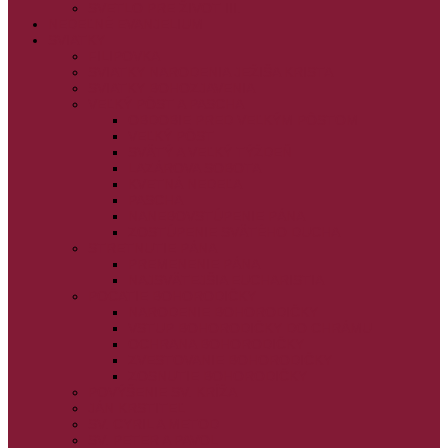
SVETLO PRE ŽIVOT III.
NEDEĽNÉ EVANJELIUM
SVIATKY
FILIPOVKA
SVIATKY NARODENIA JEŽIŠA KRISTA
SVIATKY BOHOZJAVENIA
VEĽKÝ PÔST A PASCHA
OBDOBIE PRED VEĽKÝM PÔSTOM
VEĽKÝ PÔST
SVÄTÝ A VEĽKÝ TÝŽDEŇ
LAZÁROVA SOBOTA
KVETNÁ NEDEĽA
PASCHA
NANEBOVSTÚPENIE PÁNA
ZOSTÚPENIE SVÄTÉHO DUCHA
STRETNUTIE PÁNA
PREMENENIE PÁNA
NAJSVÄTEJŠIA EUCHARISTIA
POČATIE BOHORODIČKY
NARODENIE BOHORODIČKY
VSTUP BOHORODIČKY DO CHRÁMU
OCHRANA BOHORODIČKY
ZVESTOVANIE BOHORODIČKY
ZOSNUTIE BOHORODIČKY
POVÝŠENIE SV. KRÍŽA
JÁN KRSTITEĽ
SV. CYRIL A METOD
SV. PETER A PAVOL