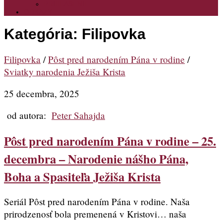
PRIHLASENIE
ODKAZY
Kategória:
Filipovka
Filipovka
/
Pôst pred narodením Pána v rodine
/
Sviatky narodenia Ježiša Krista
25 decembra, 2025
od autora:
Peter Sahajda
Pôst pred narodením Pána v rodine – 25.
decembra – Narodenie nášho Pána,
Boha a Spasiteľa Ježiša Krista
Seriál Pôst pred narodením Pána v rodine. Naša
prirodzenosť bola premenená v Kristovi… naša