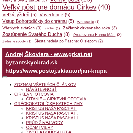
Veľký a Svätý piatok
(3)
Veľký pôst pre domácu Cirkev
(40)
Veľký týždeň
(5)
Vovedenije
(5)
Vstup Bohorodičkty do chrámu
(5)
Vzkriesenie
(1)
Všetkých svätých
(3)
Začiatok cirkevného roka
(3)
Zachej
(1)
Zostúpenie Svätého Ducha
(8)
Zvestovanie Panne Márii
(2)
Šiesta nedeľa po Pasche: O slepom
(2)
Zádušné soboty
(1)
Andrej Škoviera - www.grkat.net
byzantskyobrad.sk
https://www.postoj.sk/autor/jan-krupa
ZOZNAM VŠETKÝCH ČLÁNKOV
NÁVŠTEVNOSŤ
CIRKEVNÍ OTCOVIA
ČÍTANIE – CIRKEVNÍ OTCOVIA
GRÉCKOKATOLÍCKE KATECHIZMY
KRISTUS NAŠA PASCHA I.
KRISTUS NAŠA PASCHA II.
KRISTUS NAŠA PASCHA III.
PRÚD ŽIVEJ VODY
OČAMI VIERY
ŽIVOT A BOHOSLUŽBA