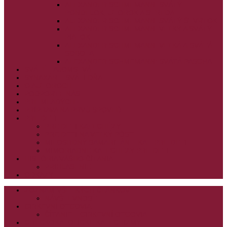
ALEXANDER SCHMEMANN: SVÄTÝ
PONDELOK, UTOROK A STREDA
ALEXANDER SCHMEMANN: SVÄTÝ ŠTVRTOK
ALEXANDER SCHMEMANN: VEĽKÝ A SVÄTÝ
PIATOK
ALEXANDER SCHMEMANN: VEĽKÁ A SVÄTÁ
SOBOTA
ALEXANDER SCHMEMANN: SVÄTÁ PASCHA
SVÄTÉ TAJOMSTVÁ
SYNAXÁR – SVÄTÍ DŇA
O AUTOROCH
PODPORTE NÁS
PRE MLADÝCH
PRÍPRAVA NA PRVÚ SPOVEĎ
PRE DETI
PRE DETI KATECHÉZY
PRE DETI NA VEĽKÝ PÔST
MILOSRDNÝ SAMARITÁN – KAT. PRE DETI
MIMORIADNE KATECHÉZY PRE DETI
HISTÓRIA VÁŠHO ČÍTANIA
PRIHLASENIE
ODKAZY
ZOZNAM VŠETKÝCH ČLÁNKOV
NÁVŠTEVNOSŤ
CIRKEVNÍ OTCOVIA
ČÍTANIE – CIRKEVNÍ OTCOVIA
GRÉCKOKATOLÍCKE KATECHIZMY