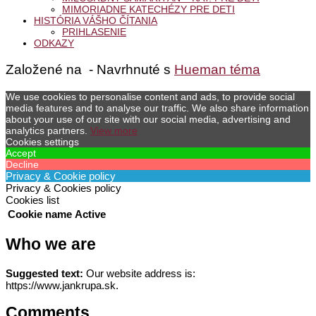
MIMORIADNE KATECHÉZY PRE DETI
HISTÓRIA VÁŠHO ČÍTANIA
PRIHLASENIE
ODKAZY
Založené na
- Navrhnuté s
Hueman téma
We use cookies to personalise content and ads, to provide social
media features and to analyse our traffic. We also share information
about your use of our site with our social media, advertising and
analytics partners.
View more
Cookies settings
Accept
Decline
Privacy & Cookie policy
Privacy & Cookies policy
Cookies list
Cookie name
Active
Who we are
Suggested text:
Our website address is:
https://www.jankrupa.sk.
Comments