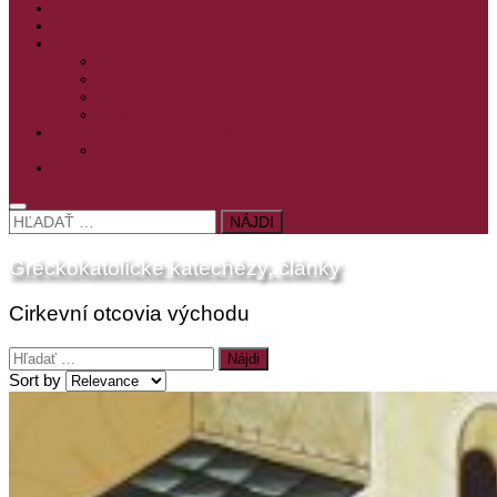
PRE MLADÝCH
PRÍPRAVA NA PRVÚ SPOVEĎ
PRE DETI
PRE DETI KATECHÉZY
PRE DETI NA VEĽKÝ PÔST
MILOSRDNÝ SAMARITÁN – KAT. PRE DETI
MIMORIADNE KATECHÉZY PRE DETI
HISTÓRIA VÁŠHO ČÍTANIA
PRIHLASENIE
ODKAZY
HĽADAŤ:
Gréckokatolícke katechézy, články
Cirkevní otcovia východu
Hľadať:
Sort by