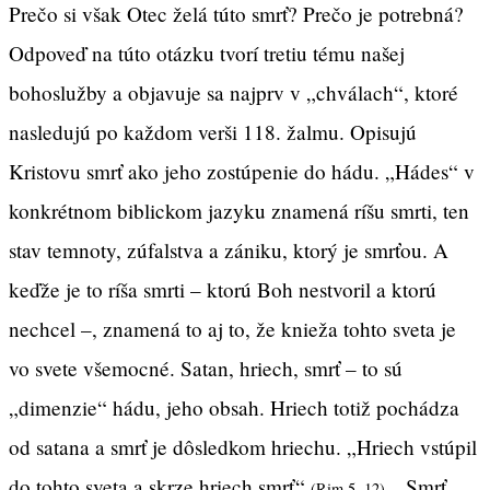
Prečo si však Otec želá túto smrť? Prečo je potrebná?
Odpoveď na túto otázku tvorí tretiu tému našej
bohoslužby a objavuje sa najprv v „chválach“, ktoré
nasledujú po každom verši 118. žalmu. Opisujú
Kristovu smrť ako jeho zostúpenie do hádu. „Hádes“ v
konkrétnom biblickom jazyku znamená ríšu smrti, ten
stav temnoty, zúfalstva a zániku, ktorý je smrťou. A
keďže je to ríša smrti – ktorú Boh nestvoril a ktorú
nechcel –, znamená to aj to, že knieža tohto sveta je
vo svete všemocné. Satan, hriech, smrť – to sú
„dimenzie“ hádu, jeho obsah. Hriech totiž pochádza
od satana a smrť je dôsledkom hriechu. „Hriech vstúpil
do tohto sveta a skrze hriech smrť“
. „Smrť
(Rim 5, 12)