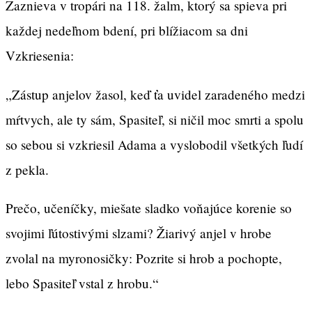
Zaznieva v tropári na 118. žalm, ktorý sa spieva pri
každej nedeľnom bdení, pri blížiacom sa dni
Vzkriesenia:
„Zástup anjelov žasol, keď ťa uvidel zaradeného medzi
mŕtvych, ale ty sám, Spasiteľ, si ničil moc smrti a spolu
so sebou si vzkriesil Adama a vyslobodil všetkých ľudí
z pekla.
Prečo, učeníčky, miešate sladko voňajúce korenie so
svojimi ľútostivými slzami? Žiarivý anjel v hrobe
zvolal na myronosičky: Pozrite si hrob a pochopte,
lebo Spasiteľ vstal z hrobu.“