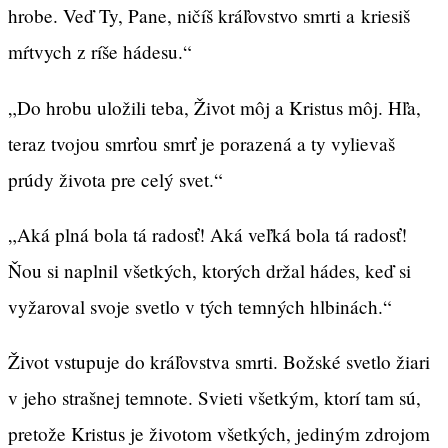
hrobe. Veď Ty, Pane, ničíš kráľovstvo smrti a kriesiš
mŕtvych z ríše hádesu.“
„Do hrobu uložili teba, Život môj a Kristus môj. Hľa,
teraz tvojou smrťou smrť je porazená a ty vylievaš
prúdy života pre celý svet.“
„Aká plná bola tá radosť! Aká veľká bola tá radosť!
Ňou si naplnil všetkých, ktorých držal hádes, keď si
vyžaroval svoje svetlo v tých temných hlbinách.“
Život vstupuje do kráľovstva smrti. Božské svetlo žiari
v jeho strašnej temnote. Svieti všetkým, ktorí tam sú,
pretože Kristus je životom všetkých, jediným zdrojom