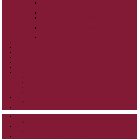
ALEXANDER SCHMEMANN: SVÄTÝ
PONDELOK, UTOROK A STREDA
ALEXANDER SCHMEMANN: SVÄTÝ ŠTVRTOK
ALEXANDER SCHMEMANN: VEĽKÝ A SVÄTÝ
PIATOK
ALEXANDER SCHMEMANN: VEĽKÁ A SVÄTÁ
SOBOTA
ALEXANDER SCHMEMANN: SVÄTÁ PASCHA
SVÄTÉ TAJOMSTVÁ
SYNAXÁR – SVÄTÍ DŇA
O AUTOROCH
PODPORTE NÁS
PRE MLADÝCH
PRÍPRAVA NA PRVÚ SPOVEĎ
PRE DETI
PRE DETI KATECHÉZY
PRE DETI NA VEĽKÝ PÔST
MILOSRDNÝ SAMARITÁN – KAT. PRE DETI
MIMORIADNE KATECHÉZY PRE DETI
HISTÓRIA VÁŠHO ČÍTANIA
PRIHLASENIE
ODKAZY
ZOZNAM VŠETKÝCH ČLÁNKOV
NÁVŠTEVNOSŤ
CIRKEVNÍ OTCOVIA
ČÍTANIE – CIRKEVNÍ OTCOVIA
GRÉCKOKATOLÍCKE KATECHIZMY