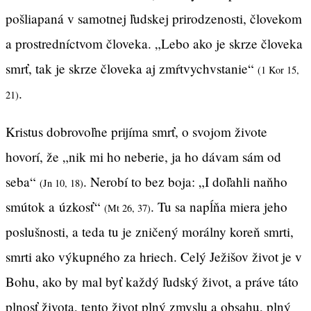
pošliapaná v samotnej ľudskej prirodzenosti, človekom
a prostredníctvom človeka. „Lebo ako je skrze človeka
smrť, tak je skrze človeka aj zmŕtvychvstanie“
(1 Kor 15,
.
21)
Kristus dobrovoľne prijíma smrť, o svojom živote
hovorí, že „nik mi ho neberie, ja ho dávam sám od
seba“
. Nerobí to bez boja: „I doľahli naňho
(Jn 10, 18)
smútok a úzkosť“
. Tu sa napĺňa miera jeho
(Mt 26, 37)
poslušnosti, a teda tu je zničený morálny koreň smrti,
smrti ako výkupného za hriech. Celý Ježišov život je v
Bohu, ako by mal byť každý ľudský život, a práve táto
plnosť života, tento život plný zmyslu a obsahu, plný