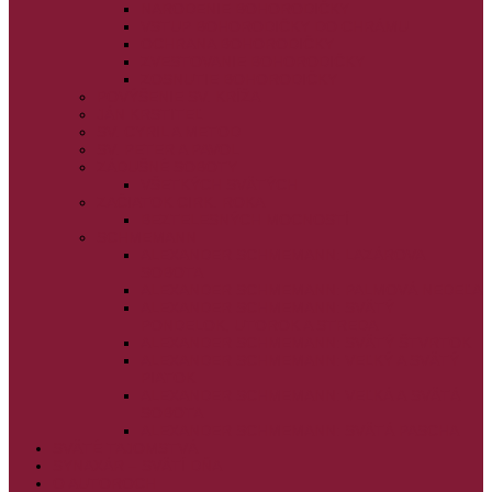
NARODENIE BOHORODIČKY
VSTUP BOHORODIČKY DO CHRÁMU
OCHRANA BOHORODIČKY
ZVESTOVANIE BOHORODIČKY
ZOSNUTIE BOHORODIČKY
POVÝŠENIE SV. KRÍŽA
JÁN KRSTITEĽ
SV. CYRIL A METOD
SV. PETER A PAVOL
ZÁDUŠNÉ SOBOTY
VŠETKÝCH SVÄTÝCH
ZAČIATOK CIRK. ROKA
BEZTELESNÝCH MOCNOSTÍ
SCHMEMANN
ALEXANDER SCHMEMANN: LAZÁROVA
SOBOTA
ALEXANDER SCHMEMANN: PALMOVÁ NEDEĽA
ALEXANDER SCHMEMANN: SVÄTÝ
PONDELOK, UTOROK A STREDA
ALEXANDER SCHMEMANN: SVÄTÝ ŠTVRTOK
ALEXANDER SCHMEMANN: VEĽKÝ A SVÄTÝ
PIATOK
ALEXANDER SCHMEMANN: VEĽKÁ A SVÄTÁ
SOBOTA
ALEXANDER SCHMEMANN: SVÄTÁ PASCHA
SVÄTÉ TAJOMSTVÁ
SYNAXÁR – SVÄTÍ DŇA
O AUTOROCH