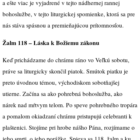
a ešte viac je vyjadrené v tejto nádhernej rannej
bohoslužbe, v tejto liturgickej spomienke, ktorá sa pre
nás stáva spásnou a premieňajúcou prítomnosťou.
Žalm 118 – Láska k Božiemu zákonu
Keď prichádzame do chrámu ráno vo Veľkú sobotu,
práve sa liturgicky skončil piatok. Smútok piatku je
preto úvodnou témou, východiskom sobotňajšej
utierne. Začína sa ako pohrebná bohoslužba, ako
nárek nad mŕtvym telom. Po speve pohrebného tropára
a pomalom okiadzaní chrámu pristupujú celebranti k
plaštenici. Stojíme pri hrobe nášho Pána, rozjímame o
jeho smrti, o jeho porážke. Spieva sa 118. žalm a ku