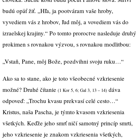
budú opäť žiť. „Hľa, ja pootváram vaše hroby,
vyvediem vás z hrobov, ľud môj, a vovediem vás do
izraelskej krajiny.“ Po tomto proroctve nasleduje druhý
prokimen s rovnakou výzvou, s rovnakou modlitbou:
„Vstaň, Pane, môj Bože, pozdvihni svoju ruku…“
Ako sa to stane, ako je toto všeobecné vzkriesenie
možné? Druhé čítanie
dáva
(1 Kor 5, 6; Gal 3, 13 – 14)
odpoveď: „Trochu kvasu prekvasí celé cesto…“
Kristus, naša Pascha, je týmto kvasom vzkriesenia
všetkých. Keďže jeho smrť ničí samotný princíp smrti,
jeho vzkriesenie je znakom vzkriesenia všetkých,