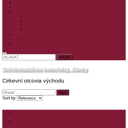
PRE MLADÝCH
PRÍPRAVA NA PRVÚ SPOVEĎ
PRE DETI
PRE DETI KATECHÉZY
PRE DETI NA VEĽKÝ PÔST
MILOSRDNÝ SAMARITÁN – KAT. PRE DETI
MIMORIADNE KATECHÉZY PRE DETI
HISTÓRIA VÁŠHO ČÍTANIA
PRIHLASENIE
ODKAZY
HĽADAŤ:
Gréckokatolícke katechézy, články
Cirkevní otcovia východu
Hľadať:
Sort by
ZOZNAM VŠETKÝCH ČLÁNKOV
NÁVŠTEVNOSŤ
CIRKEVNÍ OTCOVIA
ČÍTANIE – CIRKEVNÍ OTCOVIA