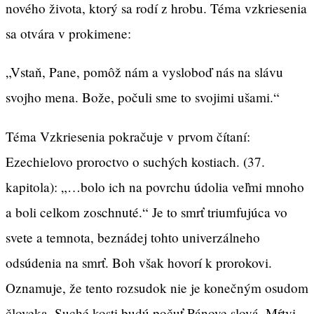
nového života, ktorý sa rodí z hrobu. Téma vzkriesenia
sa otvára v prokimene:
„Vstaň, Pane, pomôž nám a vysloboď nás na slávu
svojho mena. Bože, počuli sme to svojimi ušami.“
Téma Vzkriesenia pokračuje v prvom čítaní:
Ezechielovo proroctvo o suchých kostiach. (37.
kapitola): „…bolo ich na povrchu údolia veľmi mnoho
a boli celkom zoschnuté.“ Je to smrť triumfujúca vo
svete a temnota, beznádej tohto univerzálneho
odsúdenia na smrť. Boh však hovorí k prorokovi.
Oznamuje, že tento rozsudok nie je konečným osudom
človeka. Suché kosti budú počuť Pánove slová. Mŕtvi