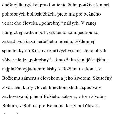
dnešnej liturgickej praxi sa tento žalm používa len pri
pohrebných bohoslužbách, preto má pre bežného
veriaceho človeka „pohrebný“ nádych. V ranej
liturgickej tradícii bol však tento žalm jednou zo
základných častí nedeľného bdenia, týždennej
spomienky na Kristovo zmŕtvychvstanie. Jeho obsah
vôbec nie je „pohrebný“. Tento žalm je najčistejším a
najplnším vyjadrením lásky k Božiemu zákonu, k
Božiemu zámeru s človekom a jeho životom. Skutočný
život, ten, ktorý človek hriechom stratil, spočíva v
zachovávaní, plnení Božieho zákona, v tom živote s
Bohom, v Bohu a pre Boha, na ktorý bol človek