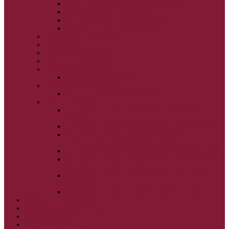
VSTUP BOHORODIČKY DO CHRÁMU
OCHRANA BOHORODIČKY
ZVESTOVANIE BOHORODIČKY
ZOSNUTIE BOHORODIČKY
POVÝŠENIE SV. KRÍŽA
JÁN KRSTITEĽ
SV. CYRIL A METOD
SV. PETER A PAVOL
ZÁDUŠNÉ SOBOTY
VŠETKÝCH SVÄTÝCH
ZAČIATOK CIRK. ROKA
BEZTELESNÝCH MOCNOSTÍ
SCHMEMANN
ALEXANDER SCHMEMANN: LAZÁROVA
SOBOTA
ALEXANDER SCHMEMANN: PALMOVÁ NEDEĽA
ALEXANDER SCHMEMANN: SVÄTÝ
PONDELOK, UTOROK A STREDA
ALEXANDER SCHMEMANN: SVÄTÝ ŠTVRTOK
ALEXANDER SCHMEMANN: VEĽKÝ A SVÄTÝ
PIATOK
ALEXANDER SCHMEMANN: VEĽKÁ A SVÄTÁ
SOBOTA
ALEXANDER SCHMEMANN: SVÄTÁ PASCHA
SVÄTÉ TAJOMSTVÁ
SYNAXÁR – SVÄTÍ DŇA
O AUTOROCH
PODPORTE NÁS