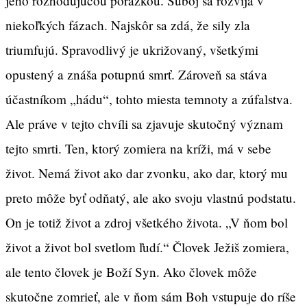
jeho rozhodujúcou porážkou. Súboj sa rozvíja v
niekoľkých fázach. Najskôr sa zdá, že sily zla
triumfujú. Spravodlivý je ukrižovaný, všetkými
opustený a znáša potupnú smrť. Zároveň sa stáva
účastníkom „hádu“, tohto miesta temnoty a zúfalstva.
Ale práve v tejto chvíli sa zjavuje skutočný význam
tejto smrti. Ten, ktorý zomiera na kríži, má v sebe
život. Nemá život ako dar zvonku, ako dar, ktorý mu
preto môže byť odňatý, ale ako svoju vlastnú podstatu.
On je totiž život a zdroj všetkého života. „V ňom bol
život a život bol svetlom ľudí.“ Človek Ježiš zomiera,
ale tento človek je Boží Syn. Ako človek môže
skutočne zomrieť, ale v ňom sám Boh vstupuje do ríše