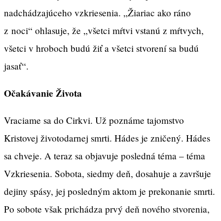
nadchádzajúceho vzkriesenia. „Žiariac ako ráno
z noci“ ohlasuje, že „všetci mŕtvi vstanú z mŕtvych,
všetci v hroboch budú žiť a všetci stvorení sa budú
jasať“.
Očakávanie Života
Vraciame sa do Cirkvi. Už poznáme tajomstvo
Kristovej životodarnej smrti. Hádes je zničený. Hádes
sa chveje. A teraz sa objavuje posledná téma – téma
Vzkriesenia. Sobota, siedmy deň, dosahuje a završuje
dejiny spásy, jej posledným aktom je prekonanie smrti.
Po sobote však prichádza prvý deň nového stvorenia,