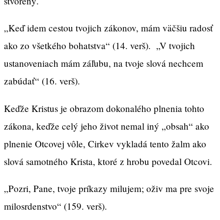
stvorený.
„Keď idem cestou tvojich zákonov, mám väčšiu radosť
ako zo všetkého bohatstva“ (14. verš). „V tvojich
ustanoveniach mám záľubu, na tvoje slová nechcem
zabúdať“ (16. verš).
Keďže Kristus je obrazom dokonalého plnenia tohto
zákona, keďže celý jeho život nemal iný „obsah“ ako
plnenie Otcovej vôle, Cirkev vykladá tento žalm ako
slová samotného Krista, ktoré z hrobu povedal Otcovi.
„Pozri, Pane, tvoje príkazy milujem; oživ ma pre svoje
milosrdenstvo“ (159. verš).