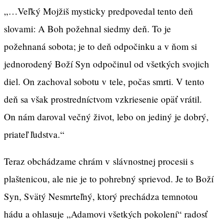
„…Veľký Mojžiš mysticky predpovedal tento deň
slovami: A Boh požehnal siedmy deň. To je
požehnaná sobota; je to deň odpočinku a v ňom si
jednorodený Boží Syn odpočinul od všetkých svojich
diel. On zachoval sobotu v tele, počas smrti. V tento
deň sa však prostredníctvom vzkriesenie opäť vrátil.
On nám daroval večný život, lebo on jediný je dobrý,
priateľ ľudstva.“
Teraz obchádzame chrám v slávnostnej procesii s
plaštenicou, ale nie je to pohrebný sprievod. Je to Boží
Syn, Svätý Nesmrteľný, ktorý prechádza temnotou
hádu a ohlasuje „Adamovi všetkých pokolení“ radosť