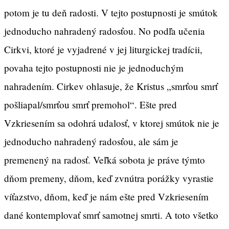
potom je tu deň radosti. V tejto postupnosti je smútok
jednoducho nahradený radosťou. No podľa učenia
Cirkvi, ktoré je vyjadrené v jej liturgickej tradícii,
povaha tejto postupnosti nie je jednoduchým
nahradením. Cirkev ohlasuje, že Kristus „smrťou smrť
pošliapal/smrťou smrť premohol“. Ešte pred
Vzkriesením sa odohrá udalosť, v ktorej smútok nie je
jednoducho nahradený radosťou, ale sám je
premenený na radosť. Veľká sobota je práve týmto
dňom premeny, dňom, keď zvnútra porážky vyrastie
víťazstvo, dňom, keď je nám ešte pred Vzkriesením
dané kontemplovať smrť samotnej smrti. A toto všetko