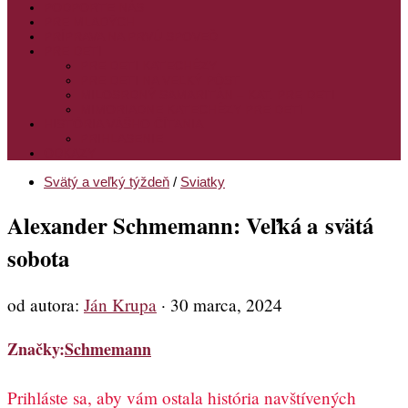
PODPORTE NÁS
PRE MLADÝCH
PRÍPRAVA NA PRVÚ SPOVEĎ
PRE DETI
PRE DETI KATECHÉZY
PRE DETI NA VEĽKÝ PÔST
MILOSRDNÝ SAMARITÁN – KAT. PRE DETI
MIMORIADNE KATECHÉZY PRE DETI
HISTÓRIA VÁŠHO ČÍTANIA
PRIHLASENIE
ODKAZY
Svätý a veľký týždeň
/
Sviatky
Alexander Schmemann: Veľká a svätá
sobota
od autora:
Ján Krupa
·
30 marca, 2024
Značky:
Schmemann
Prihláste sa, aby vám ostala história navštívených