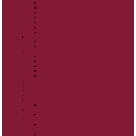
VEĽKÝ PÔST
SVÄTÝ A VEĽKÝ TÝŽDEŇ
LAZÁROVA SOBOTA
KVETNÁ NEDEĽA
PASCHA
NANEBOVSTÚPENIE PÁNA
ZOSTÚPENIE SVÄTÉHO DUCHA
STRETNUTIE PÁNA
PREMENENIE PÁNA
NAJSVÄTEJŠIA EUCHARISTIA
POČATIE BOHORODIČKY
NARODENIE BOHORODIČKY
VSTUP BOHORODIČKY DO CHRÁMU
OCHRANA BOHORODIČKY
ZVESTOVANIE BOHORODIČKY
ZOSNUTIE BOHORODIČKY
POVÝŠENIE SV. KRÍŽA
JÁN KRSTITEĽ
SV. CYRIL A METOD
SV. PETER A PAVOL
ZÁDUŠNÉ SOBOTY
VŠETKÝCH SVÄTÝCH
ZAČIATOK CIRK. ROKA
BEZTELESNÝCH MOCNOSTÍ
SCHMEMANN
ALEXANDER SCHMEMANN: LAZÁROVA
SOBOTA
ALEXANDER SCHMEMANN: PALMOVÁ NEDEĽA