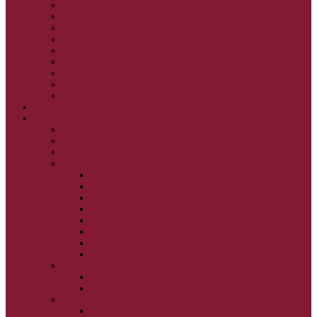
KRISTUS NAŠA PASCHA I.
KRISTUS NAŠA PASCHA II.
KRISTUS NAŠA PASCHA III.
PRÚD ŽIVEJ VODY
OČAMI VIERY
ŽIVOT A BOHOSLUŽBA
SVETLO PRE ŽIVOT I.
SVETLO PRE ŽIVOT II.
SVETLO PRE ŽIVOT III.
NEDEĽNÉ EVANJELIUM
SVIATKY
FILIPOVKA
SVIATKY NARODENIA JEŽIŠA KRISTA
SVIATKY BOHOZJAVENIA
VEĽKÝ PÔST A PASCHA
OBDOBIE PRED VEĽKÝM PÔSTOM
VEĽKÝ PÔST
SVÄTÝ A VEĽKÝ TÝŽDEŇ
LAZÁROVA SOBOTA
KVETNÁ NEDEĽA
PASCHA
NANEBOVSTÚPENIE PÁNA
ZOSTÚPENIE SVÄTÉHO DUCHA
STRETNUTIE PÁNA
PREMENENIE PÁNA
NAJSVÄTEJŠIA EUCHARISTIA
POČATIE BOHORODIČKY
NARODENIE BOHORODIČKY