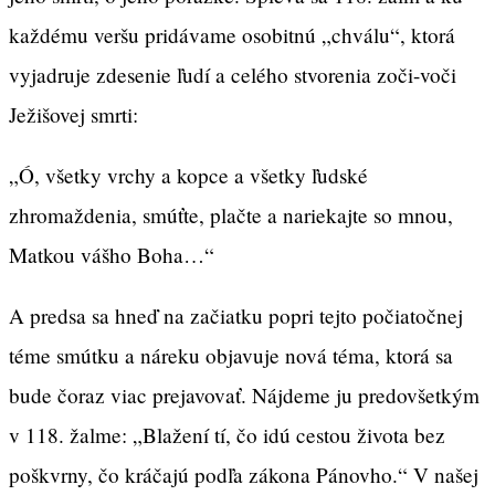
každému veršu pridávame osobitnú „chválu“, ktorá
vyjadruje zdesenie ľudí a celého stvorenia zoči-voči
Ježišovej smrti:
„Ó, všetky vrchy a kopce a všetky ľudské
zhromaždenia, smúťte, plačte a nariekajte so mnou,
Matkou vášho Boha…“
A predsa sa hneď na začiatku popri tejto počiatočnej
téme smútku a náreku objavuje nová téma, ktorá sa
bude čoraz viac prejavovať. Nájdeme ju predovšetkým
v 118. žalme: „Blažení tí, čo idú cestou života bez
poškvrny, čo kráčajú podľa zákona Pánovho.“ V našej