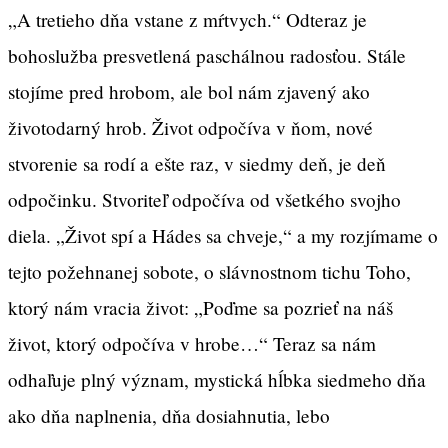
„A tretieho dňa vstane z mŕtvych.“ Odteraz je
bohoslužba presvetlená paschálnou radosťou. Stále
stojíme pred hrobom, ale bol nám zjavený ako
životodarný hrob. Život odpočíva v ňom, nové
stvorenie sa rodí a ešte raz, v siedmy deň, je deň
odpočinku. Stvoriteľ odpočíva od všetkého svojho
diela. „Život spí a Hádes sa chveje,“ a my rozjímame o
tejto požehnanej sobote, o slávnostnom tichu Toho,
ktorý nám vracia život: „Poďme sa pozrieť na náš
život, ktorý odpočíva v hrobe…“ Teraz sa nám
odhaľuje plný význam, mystická hĺbka siedmeho dňa
ako dňa naplnenia, dňa dosiahnutia, lebo