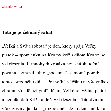
článkov
tu
Toto je požehnaný sabat
„Veľká a Svätá sobota“ je deň, ktorý spája Veľký
piatok – spomienku na Kristov kríž s dňom Kristovho
vzkriesenia. U mnohých zostáva nejasná skutočná
povaha a zmysel tohto „spojenia“, samotná potreba
tohto „stredného dňa“. Pre veľkú väčšinu návštevníkov
chrámu sú „dôležitými“ dňami Veľkého týždňa piatok
a nedeľa, deň Kríža a deň Vzkriesenia. Tieto dva dni
však zostávajú akosi „rozpojené“. Je tu deň smútku a