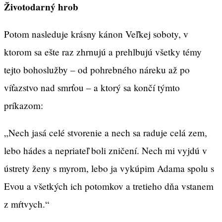
Životodarný hrob
Potom nasleduje krásny kánon Veľkej soboty, v
ktorom sa ešte raz zhrnujú a prehlbujú všetky témy
tejto bohoslužby – od pohrebného náreku až po
víťazstvo nad smrťou – a ktorý sa končí týmto
príkazom:
„Nech jasá celé stvorenie a nech sa raduje celá zem,
lebo hádes a nepriateľ boli zničení. Nech mi vyjdú v
ústrety ženy s myrom, lebo ja vykúpim Adama spolu s
Evou a všetkých ich potomkov a tretieho dňa vstanem
z mŕtvych.“