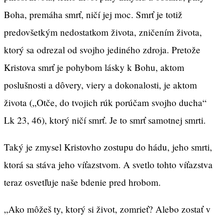
Boha, premáha smrť, ničí jej moc. Smrť je totiž
predovšetkým nedostatkom života, zničením života,
ktorý sa odrezal od svojho jediného zdroja. Pretože
Kristova smrť je pohybom lásky k Bohu, aktom
poslušnosti a dôvery, viery a dokonalosti, je aktom
života („Otče, do tvojich rúk porúčam svojho ducha“
Lk 23, 46), ktorý ničí smrť. Je to smrť samotnej smrti.
Taký je zmysel Kristovho zostupu do hádu, jeho smrti,
ktorá sa stáva jeho víťazstvom. A svetlo tohto víťazstva
teraz osvetľuje naše bdenie pred hrobom.
„Ako môžeš ty, ktorý si život, zomrieť? Alebo zostať v