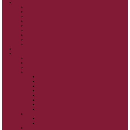
GRÉCKOKATOLÍCKE KATECHIZMY
KRISTUS NAŠA PASCHA I.
KRISTUS NAŠA PASCHA II.
KRISTUS NAŠA PASCHA III.
PRÚD ŽIVEJ VODY
OČAMI VIERY
ŽIVOT A BOHOSLUŽBA
SVETLO PRE ŽIVOT I.
SVETLO PRE ŽIVOT II.
SVETLO PRE ŽIVOT III.
NEDEĽNÉ EVANJELIUM
SVIATKY
FILIPOVKA
SVIATKY NARODENIA JEŽIŠA KRISTA
SVIATKY BOHOZJAVENIA
VEĽKÝ PÔST A PASCHA
OBDOBIE PRED VEĽKÝM PÔSTOM
VEĽKÝ PÔST
SVÄTÝ A VEĽKÝ TÝŽDEŇ
LAZÁROVA SOBOTA
KVETNÁ NEDEĽA
PASCHA
NANEBOVSTÚPENIE PÁNA
ZOSTÚPENIE SVÄTÉHO DUCHA
STRETNUTIE PÁNA
PREMENENIE PÁNA
NAJSVÄTEJŠIA EUCHARISTIA
POČATIE BOHORODIČKY