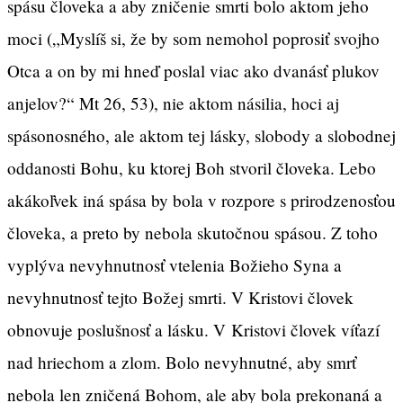
spásu človeka a aby zničenie smrti bolo aktom jeho
moci („Myslíš si, že by som nemohol poprosiť svojho
Otca a on by mi hneď poslal viac ako dvanásť plukov
anjelov?“ Mt 26, 53), nie aktom násilia, hoci aj
spásonosného, ale aktom tej lásky, slobody a slobodnej
oddanosti Bohu, ku ktorej Boh stvoril človeka. Lebo
akákoľvek iná spása by bola v rozpore s prirodzenosťou
človeka, a preto by nebola skutočnou spásou. Z toho
vyplýva nevyhnutnosť vtelenia Božieho Syna a
nevyhnutnosť tejto Božej smrti. V Kristovi človek
obnovuje poslušnosť a lásku. V Kristovi človek víťazí
nad hriechom a zlom. Bolo nevyhnutné, aby smrť
nebola len zničená Bohom, ale aby bola prekonaná a