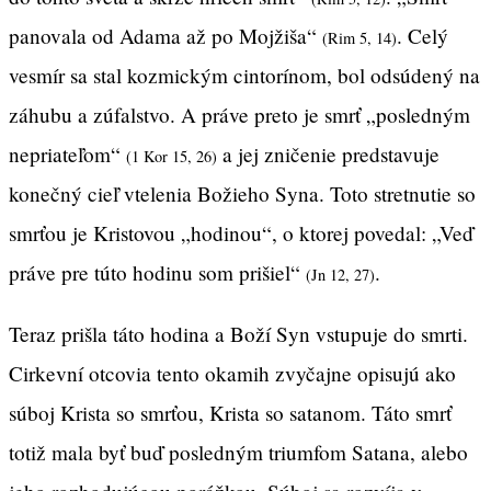
panovala od Adama až po Mojžiša“
. Celý
(Rim 5, 14)
vesmír sa stal kozmickým cintorínom, bol odsúdený na
záhubu a zúfalstvo. A práve preto je smrť „posledným
nepriateľom“
a jej zničenie predstavuje
(1 Kor 15, 26)
konečný cieľ vtelenia Božieho Syna. Toto stretnutie so
smrťou je Kristovou „hodinou“, o ktorej povedal: „Veď
práve pre túto hodinu som prišiel“
.
(Jn 12, 27)
Teraz prišla táto hodina a Boží Syn vstupuje do smrti.
Cirkevní otcovia tento okamih zvyčajne opisujú ako
súboj Krista so smrťou, Krista so satanom. Táto smrť
totiž mala byť buď posledným triumfom Satana, alebo