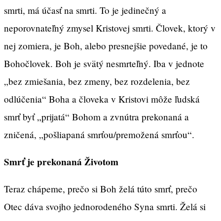
smrti, má účasť na smrti. To je jedinečný a
neporovnateľný zmysel Kristovej smrti. Človek, ktorý v
nej zomiera, je Boh, alebo presnejšie povedané, je to
Bohočlovek. Boh je svätý nesmrteľný. Iba v jednote
„bez zmiešania, bez zmeny, bez rozdelenia, bez
odlúčenia“ Boha a človeka v Kristovi môže ľudská
smrť byť „prijatá“ Bohom a zvnútra prekonaná a
zničená, „pošliapaná smrťou/premožená smrťou“.
Smrť je prekonaná Životom
Teraz chápeme, prečo si Boh želá túto smrť, prečo
Otec dáva svojho jednorodeného Syna smrti. Želá si