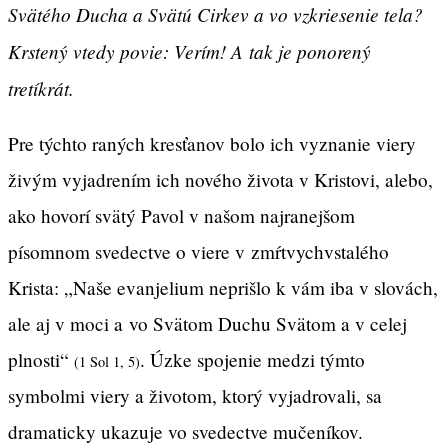
Svätého Ducha a Svätú Cirkev a vo vzkriesenie tela?
Krstený vtedy povie: Verím! A tak je ponorený
tretíkrát.
Pre týchto raných kresťanov bolo ich vyznanie viery
živým vyjadrením ich nového života v Kristovi, alebo,
ako hovorí svätý Pavol v našom najranejšom
písomnom svedectve o viere v zmŕtvychvstalého
Krista: „Naše evanjelium neprišlo k vám iba v slovách,
ale aj v moci a vo Svätom Duchu Svätom a v celej
plnosti“
. Úzke spojenie medzi týmto
(1 Sol 1, 5)
symbolmi viery a životom, ktorý vyjadrovali, sa
dramaticky ukazuje vo svedectve mučeníkov.