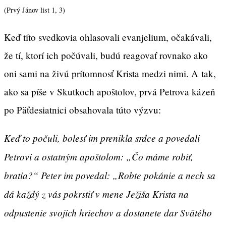
(Prvý Jánov list 1, 3)
Keď títo svedkovia ohlasovali evanjelium, očakávali,
že tí, ktorí ich počúvali, budú reagovať rovnako ako
oni sami na živú prítomnosť Krista medzi nimi. A tak,
ako sa píše v Skutkoch apoštolov, prvá Petrova kázeň
po Päťdesiatnici obsahovala túto výzvu:
Keď to počuli, bolesť im prenikla srdce a povedali
Petrovi a ostatným apoštolom: „Čo máme robiť,
bratia?“ Peter im povedal: „Robte pokánie a nech sa
dá každý z vás pokrstiť v mene Ježiša Krista na
odpustenie svojich hriechov a dostanete dar Svätého