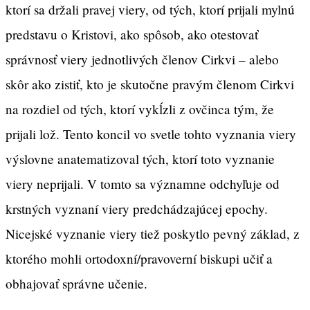
ktorí sa držali pravej viery, od tých, ktorí prijali mylnú
predstavu o Kristovi, ako spôsob, ako otestovať
správnosť viery jednotlivých členov Cirkvi – alebo
skôr ako zistiť, kto je skutočne pravým členom Cirkvi
na rozdiel od tých, ktorí vykĺzli z ovčinca tým, že
prijali lož. Tento koncil vo svetle tohto vyznania viery
výslovne anatematizoval tých, ktorí toto vyznanie
viery neprijali. V tomto sa významne odchyľuje od
krstných vyznaní viery predchádzajúcej epochy.
Nicejské vyznanie viery tiež poskytlo pevný základ, z
ktorého mohli ortodoxní/pravoverní biskupi učiť a
obhajovať správne učenie.