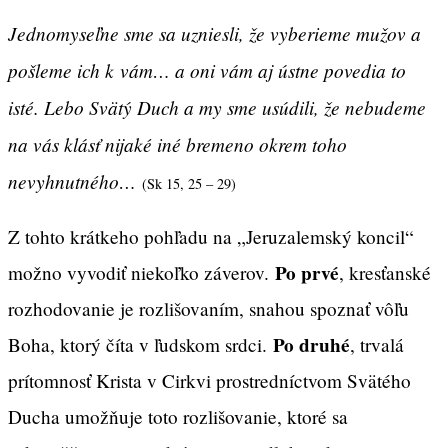
Jednomyseľne sme sa uzniesli, že vyberieme mužov a
pošleme ich k vám… a oni vám aj ústne povedia to
isté. Lebo Svätý Duch a my sme usúdili, že nebudeme
na vás klásť nijaké iné bremeno okrem toho
nevyhnutného…
(Sk 15, 25 – 29)
Z tohto krátkeho pohľadu na „Jeruzalemský koncil“
Po prvé
možno vyvodiť niekoľko záverov.
, kresťanské
rozhodovanie je rozlišovaním, snahou spoznať vôľu
Po druhé
Boha, ktorý číta v ľudskom srdci.
, trvalá
prítomnosť Krista v Cirkvi prostredníctvom Svätého
Ducha umožňuje toto rozlišovanie, ktoré sa