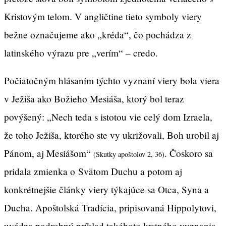
Kristovým telom. V angličtine tieto symboly viery
bežne označujeme ako „kréda“, čo pochádza z
latinského výrazu pre „verím“ – ​​credo.
Počiatočným hlásaním týchto vyznaní viery bola viera
v Ježiša ako Božieho Mesiáša, ktorý bol teraz
povýšený: „Nech teda s istotou vie celý dom Izraela,
že toho Ježiša, ktorého ste vy ukrižovali, Boh urobil aj
Pánom, aj Mesiášom“
. Čoskoro sa
(Skutky apoštolov 2, 36)
pridala zmienka o Svätom Duchu a potom aj
konkrétnejšie články viery týkajúce sa Otca, Syna a
Ducha. Apoštolská Tradícia, pripisovaná Hippolytovi,
uvádza podrobný príklad takéhoto krstného vyznania