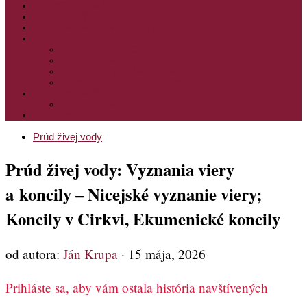
PODPORTE NÁS
PRE MLADÝCH
PRÍPRAVA NA PRVÚ SPOVEĎ
PRE DETI
PRE DETI KATECHÉZY
PRE DETI NA VEĽKÝ PÔST
MILOSRDNÝ SAMARITÁN – KAT. PRE DETI
MIMORIADNE KATECHÉZY PRE DETI
HISTÓRIA VÁŠHO ČÍTANIA
PRIHLASENIE
ODKAZY
Prúd živej vody
Prúd živej vody: Vyznania viery
a koncily – Nicejské vyznanie viery;
Koncily v Cirkvi, Ekumenické koncily
od autora:
Ján Krupa
·
15 mája, 2026
Prihláste sa, aby vám ostala história navštívených