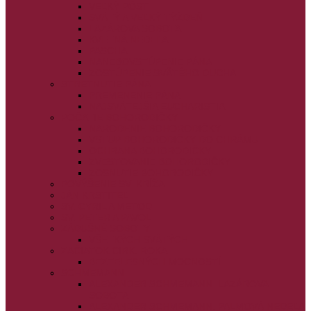
VEĽKÝ PÔST
SVÄTÝ A VEĽKÝ TÝŽDEŇ
LAZÁROVA SOBOTA
KVETNÁ NEDEĽA
PASCHA
NANEBOVSTÚPENIE PÁNA
ZOSTÚPENIE SVÄTÉHO DUCHA
STRETNUTIE PÁNA
PREMENENIE PÁNA
NAJSVÄTEJŠIA EUCHARISTIA
POČATIE BOHORODIČKY
NARODENIE BOHORODIČKY
VSTUP BOHORODIČKY DO CHRÁMU
OCHRANA BOHORODIČKY
ZVESTOVANIE BOHORODIČKY
ZOSNUTIE BOHORODIČKY
POVÝŠENIE SV. KRÍŽA
JÁN KRSTITEĽ
SV. CYRIL A METOD
SV. PETER A PAVOL
ZÁDUŠNÉ SOBOTY
VŠETKÝCH SVÄTÝCH
ZAČIATOK CIRK. ROKA
BEZTELESNÝCH MOCNOSTÍ
SCHMEMANN
ALEXANDER SCHMEMANN: LAZÁROVA
SOBOTA
ALEXANDER SCHMEMANN: PALMOVÁ NEDEĽA