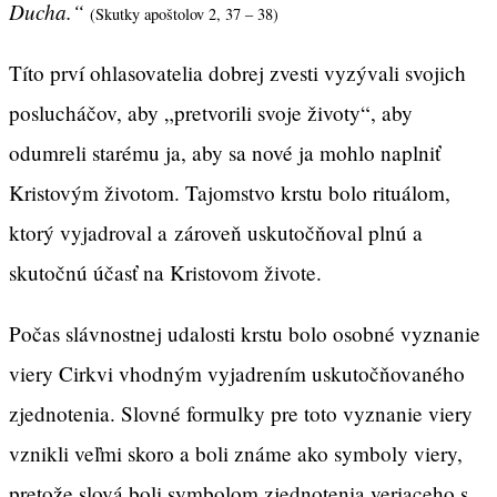
Ducha.“
(Skutky apoštolov 2, 37 – 38)
Títo prví ohlasovatelia dobrej zvesti vyzývali svojich
poslucháčov, aby „pretvorili svoje životy“, aby
odumreli starému ja, aby sa nové ja mohlo naplniť
Kristovým životom. Tajomstvo krstu bolo rituálom,
ktorý vyjadroval a zároveň uskutočňoval plnú a
skutočnú účasť na Kristovom živote.
Počas slávnostnej udalosti krstu bolo osobné vyznanie
viery Cirkvi vhodným vyjadrením uskutočňovaného
zjednotenia. Slovné formulky pre toto vyznanie viery
vznikli veľmi skoro a boli známe ako symboly viery,
pretože slová boli symbolom zjednotenia veriaceho s