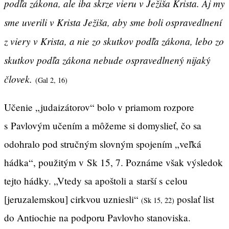
podľa zákona, ale iba skrze vieru v Ježiša Krista. Aj my
sme uverili v Krista Ježiša, aby sme boli ospravedlnení
z viery v Krista, a nie zo skutkov podľa zákona, lebo zo
skutkov podľa zákona nebude ospravedlnený nijaký
človek.
(Gal 2, 16)
Učenie „judaizátorov“ bolo v priamom rozpore
s Pavlovým učením a môžeme si domyslieť, čo sa
odohralo pod stručným slovným spojením „veľká
hádka“, použitým v Sk 15, 7. Poznáme však výsledok
tejto hádky. „Vtedy sa apoštoli a starší s celou
[jeruzalemskou] cirkvou uzniesli“
poslať list
(Sk 15, 22)
do Antiochie na podporu Pavlovho stanoviska.