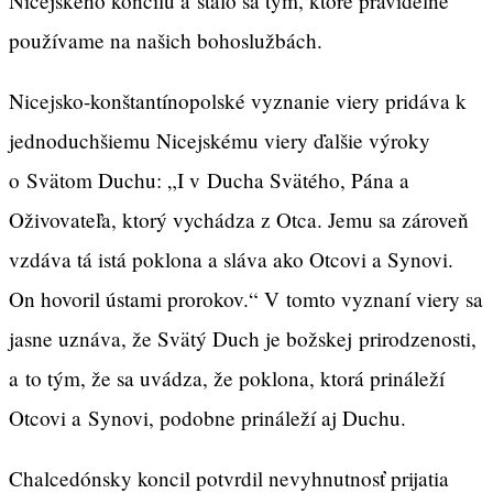
Nicejského koncilu a stalo sa tým, ktoré pravidelne
používame na našich bohoslužbách.
Nicejsko-konštantínopolské vyznanie viery pridáva k
jednoduchšiemu Nicejskému viery ďalšie výroky
o Svätom Duchu: „I v Ducha Svätého, Pána a
Oživovateľa, ktorý vychádza z Otca. Jemu sa zároveň
vzdáva tá istá poklona a sláva ako Otcovi a Synovi.
On hovoril ústami prorokov.“ V tomto vyznaní viery sa
jasne uznáva, že Svätý Duch je božskej prirodzenosti,
a to tým, že sa uvádza, že poklona, ktorá prináleží
Otcovi a Synovi, podobne prináleží aj Duchu.
Chalcedónsky koncil potvrdil nevyhnutnosť prijatia