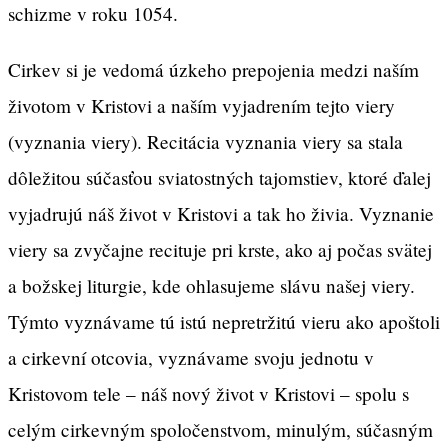
schizme v roku 1054.
Cirkev si je vedomá úzkeho prepojenia medzi naším
životom v Kristovi a naším vyjadrením tejto viery
(vyznania viery). Recitácia vyznania viery sa stala
dôležitou súčasťou sviatostných tajomstiev, ktoré ďalej
vyjadrujú náš život v Kristovi a tak ho živia. Vyznanie
viery sa zvyčajne recituje pri krste, ako aj počas svätej
a božskej liturgie, kde ohlasujeme slávu našej viery.
Týmto vyznávame tú istú nepretržitú vieru ako apoštoli
a cirkevní otcovia, vyznávame svoju jednotu v
Kristovom tele – náš nový život v Kristovi – spolu s
celým cirkevným spoločenstvom, minulým, súčasným