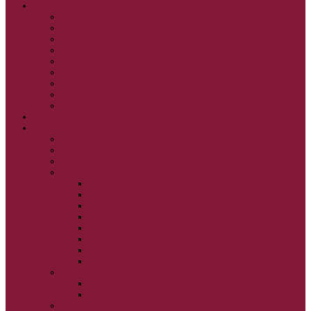
GRÉCKOKATOLÍCKE KATECHIZMY
KRISTUS NAŠA PASCHA I.
KRISTUS NAŠA PASCHA II.
KRISTUS NAŠA PASCHA III.
PRÚD ŽIVEJ VODY
OČAMI VIERY
ŽIVOT A BOHOSLUŽBA
SVETLO PRE ŽIVOT I.
SVETLO PRE ŽIVOT II.
SVETLO PRE ŽIVOT III.
NEDEĽNÉ EVANJELIUM
SVIATKY
FILIPOVKA
SVIATKY NARODENIA JEŽIŠA KRISTA
SVIATKY BOHOZJAVENIA
VEĽKÝ PÔST A PASCHA
OBDOBIE PRED VEĽKÝM PÔSTOM
VEĽKÝ PÔST
SVÄTÝ A VEĽKÝ TÝŽDEŇ
LAZÁROVA SOBOTA
KVETNÁ NEDEĽA
PASCHA
NANEBOVSTÚPENIE PÁNA
ZOSTÚPENIE SVÄTÉHO DUCHA
STRETNUTIE PÁNA
PREMENENIE PÁNA
NAJSVÄTEJŠIA EUCHARISTIA
POČATIE BOHORODIČKY