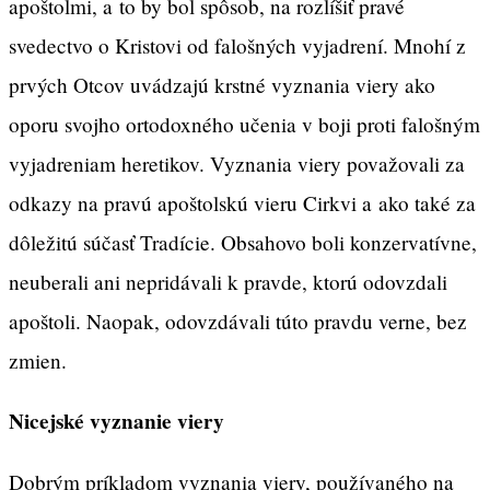
apoštolmi, a to by bol spôsob, na rozlíšiť pravé
svedectvo o Kristovi od falošných vyjadrení. Mnohí z
prvých Otcov uvádzajú krstné vyznania viery ako
oporu svojho ortodoxného učenia v boji proti falošným
vyjadreniam heretikov. Vyznania viery považovali za
odkazy na pravú apoštolskú vieru Cirkvi a ako také za
dôležitú súčasť Tradície. Obsahovo boli konzervatívne,
neuberali ani nepridávali k pravde, ktorú odovzdali
apoštoli. Naopak, odovzdávali túto pravdu verne, bez
zmien.
Nicejské vyznanie viery
Dobrým príkladom vyznania viery, používaného na