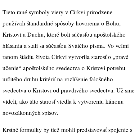
Tieto rané symboly viery v Cirkvi prirodzene
používali štandardné spôsoby hovorenia o Bohu,
Kristovi a Duchu, ktoré boli súčasťou apoštolského
hlásania a stali sa súčasťou Svätého písma. Vo veľmi
ranom štádiu života Cirkvi vytvorila starosť o „pravé
učenie“ apoštolského svedectva o Kristovi potrebu
určitého druhu kritérií na rozlíšenie falošného
svedectva o Kristovi od pravdivého svedectva. Už sme
videli, ako táto starosť viedla k vytvoreniu kánonu
novozákonných spisov.
Krstné formulky by tiež mohli predstavovať spojenie s