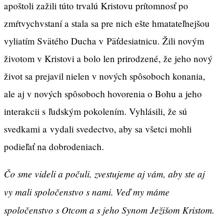
apoštoli zažili túto trvalú Kristovu prítomnosť po
zmŕtvychvstaní a stala sa pre nich ešte hmatateľnejšou
vyliatím Svätého Ducha v Päťdesiatnicu. Žili novým
životom v Kristovi a bolo len prirodzené, že jeho nový
život sa prejavil nielen v nových spôsoboch konania,
ale aj v nových spôsoboch hovorenia o Bohu a jeho
interakcii s ľudským pokolením. Vyhlásili, že sú
svedkami a vydali svedectvo, aby sa všetci mohli
podieľať na dobrodeniach.
Čo sme videli a počuli, zvestujeme aj vám, aby ste aj
vy mali spoločenstvo s nami. Veď my máme
spoločenstvo s Otcom a s jeho Synom Ježišom Kristom.