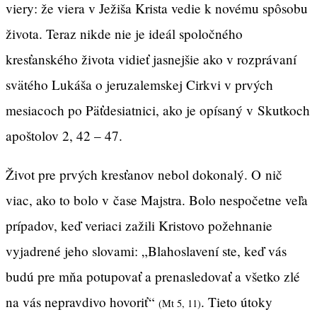
viery: že viera v Ježiša Krista vedie k novému spôsobu
života. Teraz nikde nie je ideál spoločného
kresťanského života vidieť jasnejšie ako v rozprávaní
svätého Lukáša o jeruzalemskej Cirkvi v prvých
mesiacoch po Päťdesiatnici, ako je opísaný v Skutkoch
apoštolov 2, 42 – 47.
Život pre prvých kresťanov nebol dokonalý. O nič
viac, ako to bolo v čase Majstra. Bolo nespočetne veľa
prípadov, keď veriaci zažili Kristovo požehnanie
vyjadrené jeho slovami: „Blahoslavení ste, keď vás
budú pre mňa potupovať a prenasledovať a všetko zlé
na vás nepravdivo hovoriť“
. Tieto útoky
(Mt 5, 11)