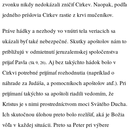
zvonku nikdy nedokázali zničiť Cirkev. Naopak, podľa
jedného príslovia Cirkev rastie z krvi mučeníkov.
Práve hádky a nezhody vo vnútri tela veriacich sa
ukázali byť také nebezpečné. Skutky apoštolov nám to
približujú v odmietnutí jeruzalemskej spoločenstva
prijať Pavla
. Aj bez takýchto hádok bolo v
(Sk 9, 26)
Cirkvi potrebné prijímať rozhodnutia (napríklad o
náhrade za Judáša, a pomocníkoch apoštolov atď.). Pri
prijímaní takýchto sa apoštoli riadili vedomím, že
Kristus je s nimi prostredníctvom moci Svätého Ducha.
Ich skutočnou úlohou preto bolo rozlíšiť, aká je Božia
vôľa v každej situácii. Preto sa Peter pri výbere