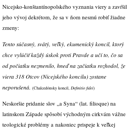
Nicejsko-konštantínopolského vyznania viery a zavŕšil
jeho vývoj dekrétom, že sa v ňom nesmú robiť žiadne
zmeny:
Tento súčasný, svätý, veľký, ekumenický koncil, ktorý
chce vylúčiť každý úskok proti Pravde a učí to, čo sa
od počiatku nezmenilo, hneď na začiatku rozhodol, že
viera 318 Otcov (Nicejského koncilu) zostane
neporušená.
(Chalcedónsky koncil,
Definitio fidei
)
Neskoršie pridanie slov „a Syna“ (lat. filioque) na
latinskom Západe spôsobí východným cirkvám vážne
teologické problémy a nakoniec prispeje k veľkej