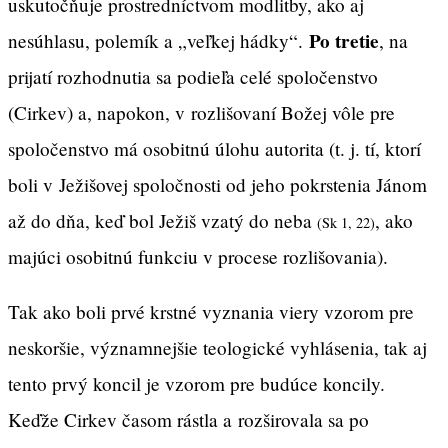
uskutočňuje prostredníctvom modlitby, ako aj
Po tretie
nesúhlasu, polemík a „veľkej hádky“.
, na
prijatí rozhodnutia sa podieľa celé spoločenstvo
(Cirkev) a, napokon, v rozlišovaní Božej vôle pre
spoločenstvo má osobitnú úlohu autorita (t. j. tí, ktorí
boli v Ježišovej spoločnosti od jeho pokrstenia Jánom
až do dňa, keď bol Ježiš vzatý do neba
, ako
(Sk 1, 22)
majúci osobitnú funkciu v procese rozlišovania).
Tak ako boli prvé krstné vyznania viery vzorom pre
neskoršie, významnejšie teologické vyhlásenia, tak aj
tento prvý koncil je vzorom pre budúce koncily.
Keďže Cirkev časom rástla a rozširovala sa po