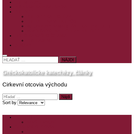
PRE MLADÝCH
PRÍPRAVA NA PRVÚ SPOVEĎ
PRE DETI
PRE DETI KATECHÉZY
PRE DETI NA VEĽKÝ PÔST
MILOSRDNÝ SAMARITÁN – KAT. PRE DETI
MIMORIADNE KATECHÉZY PRE DETI
HISTÓRIA VÁŠHO ČÍTANIA
PRIHLASENIE
ODKAZY
HĽADAŤ:
Gréckokatolícke katechézy, články
Cirkevní otcovia východu
Hľadať:
Sort by
ZOZNAM VŠETKÝCH ČLÁNKOV
NÁVŠTEVNOSŤ
CIRKEVNÍ OTCOVIA
ČÍTANIE – CIRKEVNÍ OTCOVIA