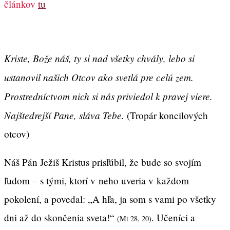
článkov
tu
Kriste, Bože náš, ty si nad všetky chvály, lebo si
ustanovil našich Otcov ako svetlá pre celú zem.
Prostredníctvom nich si nás priviedol k pravej viere.
Najštedrejší Pane, sláva Tebe.
(Tropár koncilových
otcov)
Náš Pán Ježiš Kristus prisľúbil, že bude so svojím
ľudom – s tými, ktorí v neho uveria v každom
pokolení, a povedal: „A hľa, ja som s vami po všetky
dni až do skončenia sveta!“
. Učeníci a
(Mt 28, 20)