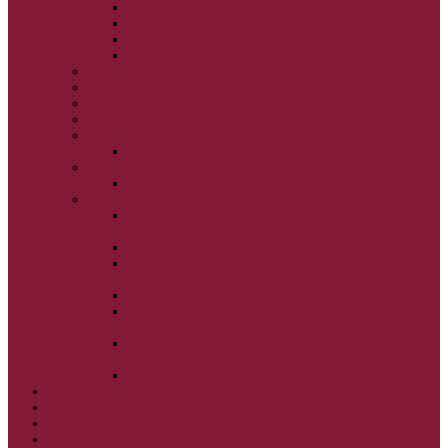
VSTUP BOHORODIČKY DO CHRÁMU
OCHRANA BOHORODIČKY
ZVESTOVANIE BOHORODIČKY
ZOSNUTIE BOHORODIČKY
POVÝŠENIE SV. KRÍŽA
JÁN KRSTITEĽ
SV. CYRIL A METOD
SV. PETER A PAVOL
ZÁDUŠNÉ SOBOTY
VŠETKÝCH SVÄTÝCH
ZAČIATOK CIRK. ROKA
BEZTELESNÝCH MOCNOSTÍ
SCHMEMANN
ALEXANDER SCHMEMANN: LAZÁROVA
SOBOTA
ALEXANDER SCHMEMANN: PALMOVÁ NEDEĽA
ALEXANDER SCHMEMANN: SVÄTÝ
PONDELOK, UTOROK A STREDA
ALEXANDER SCHMEMANN: SVÄTÝ ŠTVRTOK
ALEXANDER SCHMEMANN: VEĽKÝ A SVÄTÝ
PIATOK
ALEXANDER SCHMEMANN: VEĽKÁ A SVÄTÁ
SOBOTA
ALEXANDER SCHMEMANN: SVÄTÁ PASCHA
SVÄTÉ TAJOMSTVÁ
SYNAXÁR – SVÄTÍ DŇA
O AUTOROCH
PODPORTE NÁS