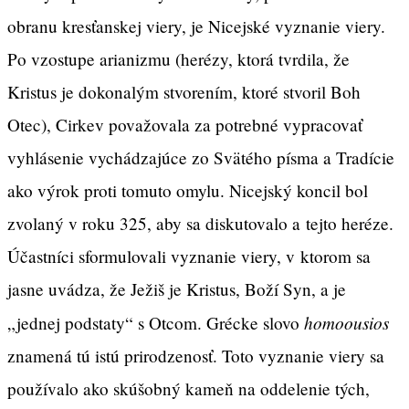
obranu kresťanskej viery, je Nicejské vyznanie viery.
Po vzostupe arianizmu (herézy, ktorá tvrdila, že
Kristus je dokonalým stvorením, ktoré stvoril Boh
Otec), Cirkev považovala za potrebné vypracovať
vyhlásenie vychádzajúce zo Svätého písma a Tradície
ako výrok proti tomuto omylu. Nicejský koncil bol
zvolaný v roku 325, aby sa diskutovalo a tejto heréze.
Účastníci sformulovali vyznanie viery, v ktorom sa
jasne uvádza, že Ježiš je Kristus, Boží Syn, a je
homoousios
„jednej podstaty“ s Otcom. Grécke slovo
znamená tú istú prirodzenosť. Toto vyznanie viery sa
používalo ako skúšobný kameň na oddelenie tých,