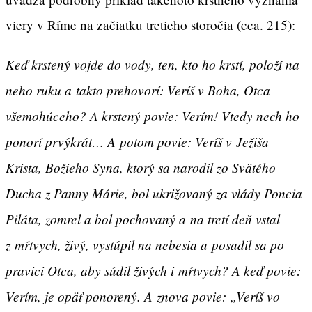
viery v Ríme na začiatku tretieho storočia (cca. 215):
Keď krstený vojde do vody, ten, kto ho krstí, položí na
neho ruku a takto prehovorí: Veríš v Boha, Otca
všemohúceho? A krstený povie: Verím! Vtedy nech ho
ponorí prvýkrát… A potom povie: Veríš v Ježiša
Krista, Božieho Syna, ktorý sa narodil zo Svätého
Ducha z Panny Márie, bol ukrižovaný za vlády Poncia
Piláta, zomrel a bol pochovaný a na tretí deň vstal
z mŕtvych, živý, vystúpil na nebesia a posadil sa po
pravici Otca, aby súdil živých i mŕtvych? A keď povie:
Verím, je opäť ponorený. A znova povie: „Veríš vo