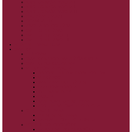
KRISTUS NAŠA PASCHA I.
KRISTUS NAŠA PASCHA II.
KRISTUS NAŠA PASCHA III.
PRÚD ŽIVEJ VODY
OČAMI VIERY
ŽIVOT A BOHOSLUŽBA
SVETLO PRE ŽIVOT I.
SVETLO PRE ŽIVOT II.
SVETLO PRE ŽIVOT III.
NEDEĽNÉ EVANJELIUM
SVIATKY
FILIPOVKA
SVIATKY NARODENIA JEŽIŠA KRISTA
SVIATKY BOHOZJAVENIA
VEĽKÝ PÔST A PASCHA
OBDOBIE PRED VEĽKÝM PÔSTOM
VEĽKÝ PÔST
SVÄTÝ A VEĽKÝ TÝŽDEŇ
LAZÁROVA SOBOTA
KVETNÁ NEDEĽA
PASCHA
NANEBOVSTÚPENIE PÁNA
ZOSTÚPENIE SVÄTÉHO DUCHA
STRETNUTIE PÁNA
PREMENENIE PÁNA
NAJSVÄTEJŠIA EUCHARISTIA
POČATIE BOHORODIČKY
NARODENIE BOHORODIČKY