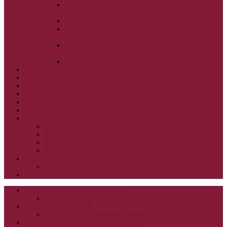
ALEXANDER SCHMEMANN: SVÄTÝ
PONDELOK, UTOROK A STREDA
ALEXANDER SCHMEMANN: SVÄTÝ ŠTVRTOK
ALEXANDER SCHMEMANN: VEĽKÝ A SVÄTÝ
PIATOK
ALEXANDER SCHMEMANN: VEĽKÁ A SVÄTÁ
SOBOTA
ALEXANDER SCHMEMANN: SVÄTÁ PASCHA
SVÄTÉ TAJOMSTVÁ
SYNAXÁR – SVÄTÍ DŇA
O AUTOROCH
PODPORTE NÁS
PRE MLADÝCH
PRÍPRAVA NA PRVÚ SPOVEĎ
PRE DETI
PRE DETI KATECHÉZY
PRE DETI NA VEĽKÝ PÔST
MILOSRDNÝ SAMARITÁN – KAT. PRE DETI
MIMORIADNE KATECHÉZY PRE DETI
HISTÓRIA VÁŠHO ČÍTANIA
PRIHLASENIE
ODKAZY
ZOZNAM VŠETKÝCH ČLÁNKOV
NÁVŠTEVNOSŤ
CIRKEVNÍ OTCOVIA
ČÍTANIE – CIRKEVNÍ OTCOVIA
GRÉCKOKATOLÍCKE KATECHIZMY