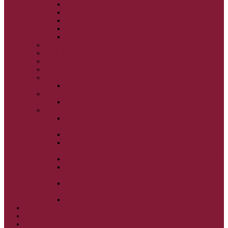
NARODENIE BOHORODIČKY
VSTUP BOHORODIČKY DO CHRÁMU
OCHRANA BOHORODIČKY
ZVESTOVANIE BOHORODIČKY
ZOSNUTIE BOHORODIČKY
POVÝŠENIE SV. KRÍŽA
JÁN KRSTITEĽ
SV. CYRIL A METOD
SV. PETER A PAVOL
ZÁDUŠNÉ SOBOTY
VŠETKÝCH SVÄTÝCH
ZAČIATOK CIRK. ROKA
BEZTELESNÝCH MOCNOSTÍ
SCHMEMANN
ALEXANDER SCHMEMANN: LAZÁROVA
SOBOTA
ALEXANDER SCHMEMANN: PALMOVÁ NEDEĽA
ALEXANDER SCHMEMANN: SVÄTÝ
PONDELOK, UTOROK A STREDA
ALEXANDER SCHMEMANN: SVÄTÝ ŠTVRTOK
ALEXANDER SCHMEMANN: VEĽKÝ A SVÄTÝ
PIATOK
ALEXANDER SCHMEMANN: VEĽKÁ A SVÄTÁ
SOBOTA
ALEXANDER SCHMEMANN: SVÄTÁ PASCHA
SVÄTÉ TAJOMSTVÁ
SYNAXÁR – SVÄTÍ DŇA
O AUTOROCH