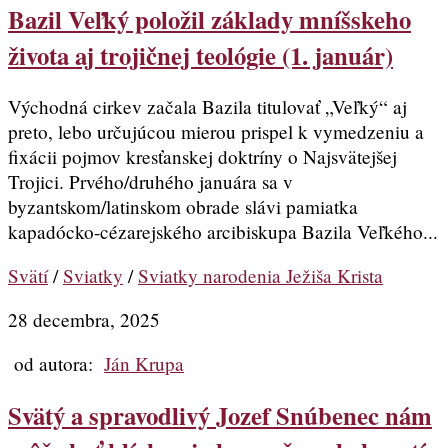
Bazil Veľký položil základy mníšskeho
života aj trojičnej teológie (1. január)
Východná cirkev začala Bazila titulovať „Veľký“ aj
preto, lebo určujúcou mierou prispel k vymedzeniu a
fixácii pojmov kresťanskej doktríny o Najsvätejšej
Trojici. Prvého/druhého januára sa v
byzantskom/latinskom obrade slávi pamiatka
kapadócko-cézarejského arcibiskupa Bazila Veľkého...
Svätí
/
Sviatky
/
Sviatky narodenia Ježiša Krista
28 decembra, 2025
od autora:
Ján Krupa
Svätý a spravodlivý Jozef Snúbenec nám