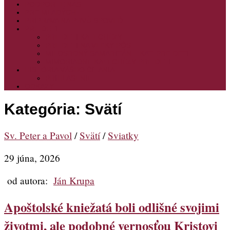
PODPORTE NÁS
PRE MLADÝCH
PRÍPRAVA NA PRVÚ SPOVEĎ
PRE DETI
PRE DETI KATECHÉZY
PRE DETI NA VEĽKÝ PÔST
MILOSRDNÝ SAMARITÁN – KAT. PRE DETI
MIMORIADNE KATECHÉZY PRE DETI
HISTÓRIA VÁŠHO ČÍTANIA
PRIHLASENIE
ODKAZY
Kategória:
Svätí
Sv. Peter a Pavol
/
Svätí
/
Sviatky
29 júna, 2026
od autora:
Ján Krupa
Apoštolské kniežatá boli odlišné svojimi
životmi, ale podobné vernosťou Kristovi