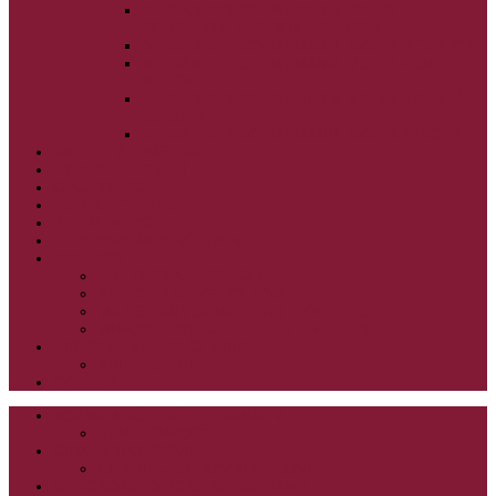
ALEXANDER SCHMEMANN: SVÄTÝ
PONDELOK, UTOROK A STREDA
ALEXANDER SCHMEMANN: SVÄTÝ ŠTVRTOK
ALEXANDER SCHMEMANN: VEĽKÝ A SVÄTÝ
PIATOK
ALEXANDER SCHMEMANN: VEĽKÁ A SVÄTÁ
SOBOTA
ALEXANDER SCHMEMANN: SVÄTÁ PASCHA
SVÄTÉ TAJOMSTVÁ
SYNAXÁR – SVÄTÍ DŇA
O AUTOROCH
PODPORTE NÁS
PRE MLADÝCH
PRÍPRAVA NA PRVÚ SPOVEĎ
PRE DETI
PRE DETI KATECHÉZY
PRE DETI NA VEĽKÝ PÔST
MILOSRDNÝ SAMARITÁN – KAT. PRE DETI
MIMORIADNE KATECHÉZY PRE DETI
HISTÓRIA VÁŠHO ČÍTANIA
PRIHLASENIE
ODKAZY
ZOZNAM VŠETKÝCH ČLÁNKOV
NÁVŠTEVNOSŤ
CIRKEVNÍ OTCOVIA
ČÍTANIE – CIRKEVNÍ OTCOVIA
GRÉCKOKATOLÍCKE KATECHIZMY