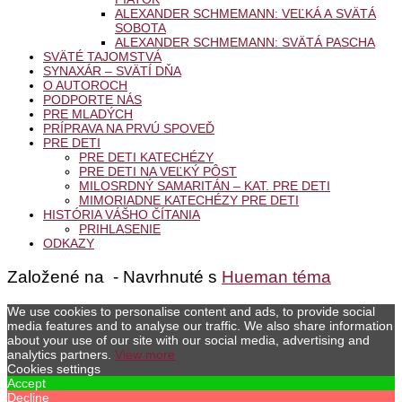
ALEXANDER SCHMEMANN: VEĽKÁ A SVÄTÁ
SOBOTA
ALEXANDER SCHMEMANN: SVÄTÁ PASCHA
SVÄTÉ TAJOMSTVÁ
SYNAXÁR – SVÄTÍ DŇA
O AUTOROCH
PODPORTE NÁS
PRE MLADÝCH
PRÍPRAVA NA PRVÚ SPOVEĎ
PRE DETI
PRE DETI KATECHÉZY
PRE DETI NA VEĽKÝ PÔST
MILOSRDNÝ SAMARITÁN – KAT. PRE DETI
MIMORIADNE KATECHÉZY PRE DETI
HISTÓRIA VÁŠHO ČÍTANIA
PRIHLASENIE
ODKAZY
Založené na
- Navrhnuté s
Hueman téma
We use cookies to personalise content and ads, to provide social
media features and to analyse our traffic. We also share information
about your use of our site with our social media, advertising and
analytics partners.
View more
Cookies settings
Accept
Decline