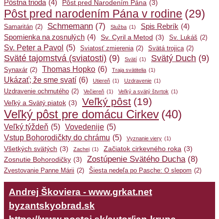
Pôstna trioda
(4)
Pôst pred Narodením Pána
(3)
Pôst pred narodením Pána v rodine
(29)
Schmemann
(7)
Spis Rebrík
(4)
Samaritán
(2)
Služba
(1)
Spomienka na zosnulých
(4)
Sv. Cyril a Metod
(3)
Sv. Lukáš
(2)
Sv. Peter a Pavol
(5)
Sviatosť zmierenia
(2)
Svätá trojica
(2)
Sväté tajomstvá (sviatosti)
(9)
Svätý Duch
(9)
Svätí
(1)
Thomas Hopko
(6)
Synaxár
(2)
Traja svätitelia
(1)
Ukázať; že sme svatí
(6)
Utiereň
(1)
Uzdravenie
(1)
Uzdravenie ochrnutého
(2)
Večiereň
(1)
Veľký a svätý štvrtok
(1)
Veľký pôst
(19)
Veľký a Svätý piatok
(3)
Veľký pôst pre domácu Cirkev
(40)
Veľký týždeň
(5)
Vovedenije
(5)
Vstup Bohorodičkty do chrámu
(5)
Vyznanie viery
(1)
Všetkých svätých
(3)
Začiatok cirkevného roka
(3)
Zachej
(1)
Zostúpenie Svätého Ducha
(8)
Zosnutie Bohorodičky
(3)
Zvestovanie Panne Márii
(2)
Šiesta nedeľa po Pasche: O slepom
(2)
Andrej Škoviera - www.grkat.net
byzantskyobrad.sk