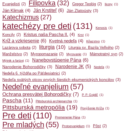
Filipovka
(32)
Evanjelisti
(2)
Gregor Teológ
(2)
Ikony
(1)
Ján Krstiteľ
(6)
Ján Klimak
(4)
Ján Zlatoústy
(3)
Katechizmus
(27)
katechézy pre deti
(131)
Kenosis
(1)
Kristus naša Pascha II.
(4)
Koncily
(2)
Krst
(1)
Kríž a vzkriesenie
(6)
Kvetná nedeľa
(4)
Kňazstvo
(1)
liturgia
(10)
Lazárova sobota
(2)
Liturgia sv. Bazila Veľkého
(2)
Manželstvo
(2)
Myropomazanie
(2)
Márnotratný syn
(2)
Myrovanie
(1)
Nanebovstúpenie Pána
(6)
Mýtnik a farizej
(1)
Narodenie JK
(5)
Narodenie Bohorodičky
(3)
Nedeľa
(1)
Nedeľa 6. týždňa po Päťdesiatnici
(2)
Nedeľa svätých otcov prvých šiestich ekumenických koncilov
(3)
Nedeľné evanjelium
(57)
Ochrana presvätej Bohorodičky
(7)
P. P. Gojdič
(1)
Pascha
(11)
Pittsburská archieparchia
(1)
Pittsburská metropólia
(19)
Povýšenie Kríža
(1)
Pre deti
(110)
Premenenie Pána
(1)
Pre mladých
(55)
Pôst
(2)
Protoevanjelium
(1)