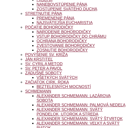
NANEBOVSTÚPENIE PÁNA
ZOSTÚPENIE SVÄTÉHO DUCHA
STRETNUTIE PÁNA
PREMENENIE PÁNA
NAJSVÄTEJŠIA EUCHARISTIA
POČATIE BOHORODIČKY
NARODENIE BOHORODIČKY
VSTUP BOHORODIČKY DO CHRÁMU
OCHRANA BOHORODIČKY
ZVESTOVANIE BOHORODIČKY
ZOSNUTIE BOHORODIČKY
POVÝŠENIE SV. KRÍŽA
JÁN KRSTITEĽ
SV. CYRIL A METOD
SV. PETER A PAVOL
ZÁDUŠNÉ SOBOTY
VŠETKÝCH SVÄTÝCH
ZAČIATOK CIRK. ROKA
BEZTELESNÝCH MOCNOSTÍ
SCHMEMANN
ALEXANDER SCHMEMANN: LAZÁROVA
SOBOTA
ALEXANDER SCHMEMANN: PALMOVÁ NEDEĽA
ALEXANDER SCHMEMANN: SVÄTÝ
PONDELOK, UTOROK A STREDA
ALEXANDER SCHMEMANN: SVÄTÝ ŠTVRTOK
ALEXANDER SCHMEMANN: VEĽKÝ A SVÄTÝ
PIATOK