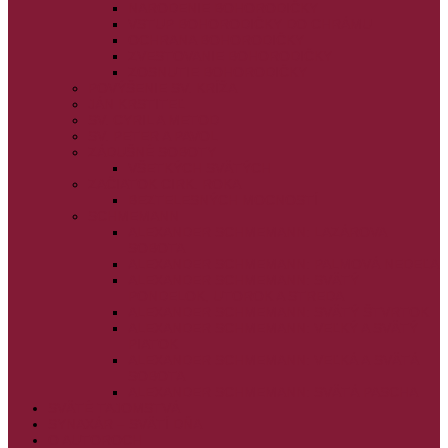
NARODENIE BOHORODIČKY
VSTUP BOHORODIČKY DO CHRÁMU
OCHRANA BOHORODIČKY
ZVESTOVANIE BOHORODIČKY
ZOSNUTIE BOHORODIČKY
POVÝŠENIE SV. KRÍŽA
JÁN KRSTITEĽ
SV. CYRIL A METOD
SV. PETER A PAVOL
ZÁDUŠNÉ SOBOTY
VŠETKÝCH SVÄTÝCH
ZAČIATOK CIRK. ROKA
BEZTELESNÝCH MOCNOSTÍ
SCHMEMANN
ALEXANDER SCHMEMANN: LAZÁROVA
SOBOTA
ALEXANDER SCHMEMANN: PALMOVÁ NEDEĽA
ALEXANDER SCHMEMANN: SVÄTÝ
PONDELOK, UTOROK A STREDA
ALEXANDER SCHMEMANN: SVÄTÝ ŠTVRTOK
ALEXANDER SCHMEMANN: VEĽKÝ A SVÄTÝ
PIATOK
ALEXANDER SCHMEMANN: VEĽKÁ A SVÄTÁ
SOBOTA
ALEXANDER SCHMEMANN: SVÄTÁ PASCHA
SVÄTÉ TAJOMSTVÁ
SYNAXÁR – SVÄTÍ DŇA
O AUTOROCH