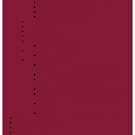
VSTUP BOHORODIČKY DO CHRÁMU
OCHRANA BOHORODIČKY
ZVESTOVANIE BOHORODIČKY
ZOSNUTIE BOHORODIČKY
POVÝŠENIE SV. KRÍŽA
JÁN KRSTITEĽ
SV. CYRIL A METOD
SV. PETER A PAVOL
ZÁDUŠNÉ SOBOTY
VŠETKÝCH SVÄTÝCH
ZAČIATOK CIRK. ROKA
BEZTELESNÝCH MOCNOSTÍ
SCHMEMANN
ALEXANDER SCHMEMANN: LAZÁROVA
SOBOTA
ALEXANDER SCHMEMANN: PALMOVÁ NEDEĽA
ALEXANDER SCHMEMANN: SVÄTÝ
PONDELOK, UTOROK A STREDA
ALEXANDER SCHMEMANN: SVÄTÝ ŠTVRTOK
ALEXANDER SCHMEMANN: VEĽKÝ A SVÄTÝ
PIATOK
ALEXANDER SCHMEMANN: VEĽKÁ A SVÄTÁ
SOBOTA
ALEXANDER SCHMEMANN: SVÄTÁ PASCHA
SVÄTÉ TAJOMSTVÁ
SYNAXÁR – SVÄTÍ DŇA
O AUTOROCH
PODPORTE NÁS