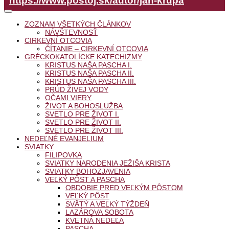
https://www.postoj.sk/autor/jan-krupa
ZOZNAM VŠETKÝCH ČLÁNKOV
NÁVŠTEVNOSŤ
CIRKEVNÍ OTCOVIA
ČÍTANIE – CIRKEVNÍ OTCOVIA
GRÉCKOKATOLÍCKE KATECHIZMY
KRISTUS NAŠA PASCHA I.
KRISTUS NAŠA PASCHA II.
KRISTUS NAŠA PASCHA III.
PRÚD ŽIVEJ VODY
OČAMI VIERY
ŽIVOT A BOHOSLUŽBA
SVETLO PRE ŽIVOT I.
SVETLO PRE ŽIVOT II.
SVETLO PRE ŽIVOT III.
NEDEĽNÉ EVANJELIUM
SVIATKY
FILIPOVKA
SVIATKY NARODENIA JEŽIŠA KRISTA
SVIATKY BOHOZJAVENIA
VEĽKÝ PÔST A PASCHA
OBDOBIE PRED VEĽKÝM PÔSTOM
VEĽKÝ PÔST
SVÄTÝ A VEĽKÝ TÝŽDEŇ
LAZÁROVA SOBOTA
KVETNÁ NEDEĽA
PASCHA