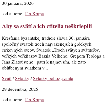
30 januára, 2026
od autora:
Ján Krupa
Aby sa svätí a ich ctitelia neškriepili
Kresťania byzantskej tradície slávia 30. januára
spoločný sviatok troch najváženejších gréckych
cirkevných otcov. Sviatok „Troch svätých svätiteľov,
veľkých veľkňazov Bazila Veľkého, Gregora Teológa a
Jána Zlatoústeho“ patrí k najnovším, ale zato
obľúbeným sviatkom v...
Svätí
/
Sviatky
/
Sviatky bohozjavenia
29 decembra, 2025
od autora:
Ján Krupa