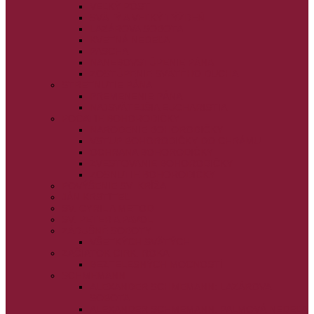
VEĽKÝ PÔST
SVÄTÝ A VEĽKÝ TÝŽDEŇ
LAZÁROVA SOBOTA
KVETNÁ NEDEĽA
PASCHA
NANEBOVSTÚPENIE PÁNA
ZOSTÚPENIE SVÄTÉHO DUCHA
STRETNUTIE PÁNA
PREMENENIE PÁNA
NAJSVÄTEJŠIA EUCHARISTIA
POČATIE BOHORODIČKY
NARODENIE BOHORODIČKY
VSTUP BOHORODIČKY DO CHRÁMU
OCHRANA BOHORODIČKY
ZVESTOVANIE BOHORODIČKY
ZOSNUTIE BOHORODIČKY
POVÝŠENIE SV. KRÍŽA
JÁN KRSTITEĽ
SV. CYRIL A METOD
SV. PETER A PAVOL
ZÁDUŠNÉ SOBOTY
VŠETKÝCH SVÄTÝCH
ZAČIATOK CIRK. ROKA
BEZTELESNÝCH MOCNOSTÍ
SCHMEMANN
ALEXANDER SCHMEMANN: LAZÁROVA
SOBOTA
ALEXANDER SCHMEMANN: PALMOVÁ NEDEĽA