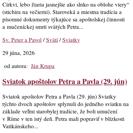
Cirkvi, lebo žiaria jasnejšie ako slnko na oblohe viery“
(stichira na večierni). Staroveká a miestna tradícia a
písomné dokumenty týkajúce sa apoštolskej činnosti
a mučeníckej smrti svätých Petra...
Sv. Peter a Pavol
/
Svätí
/
Sviatky
29 júna, 2026
od autora:
Ján Krupa
Sviatok apoštolov Petra a Pavla (29. jún)
Sviatok apoštolov Petra a Pavla (29. jún) Sviatky
týchto dvoch apoštolov splynuli do jedného sviatku na
základe veľmi starobylej tradície, že boli umučení
v Ríme v ten istý deň. Petra mali popraviť v blízkosti
Vatikánskeho...