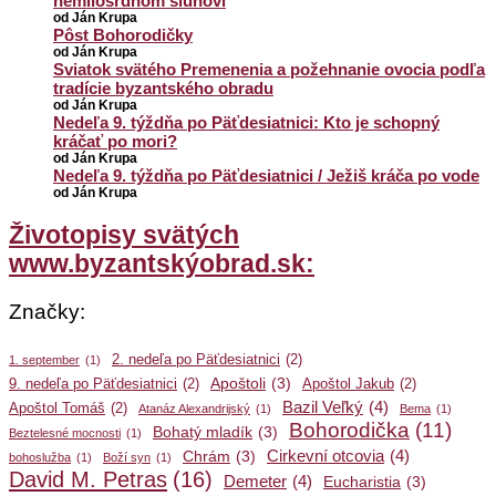
nemilosrdnom sluhovi
od Ján Krupa
Pôst Bohorodičky
od Ján Krupa
Sviatok svätého Premenenia a požehnanie ovocia podľa
tradície byzantského obradu
od Ján Krupa
Nedeľa 9. týždňa po Päťdesiatnici: Kto je schopný
kráčať po mori?
od Ján Krupa
Nedeľa 9. týždňa po Päťdesiatnici / Ježiš kráča po vode
od Ján Krupa
Životopisy svätých
www.byzantskýobrad.sk:
Značky:
2. nedeľa po Päťdesiatnici
(2)
1. september
(1)
Apoštoli
(3)
9. nedeľa po Päťdesiatnici
(2)
Apoštol Jakub
(2)
Bazil Veľký
(4)
Apoštol Tomáš
(2)
Atanáz Alexandrijský
(1)
Bema
(1)
Bohorodička
(11)
Bohatý mladík
(3)
Beztelesné mocnosti
(1)
Cirkevní otcovia
(4)
Chrám
(3)
bohoslužba
(1)
Boží syn
(1)
David M. Petras
(16)
Demeter
(4)
Eucharistia
(3)