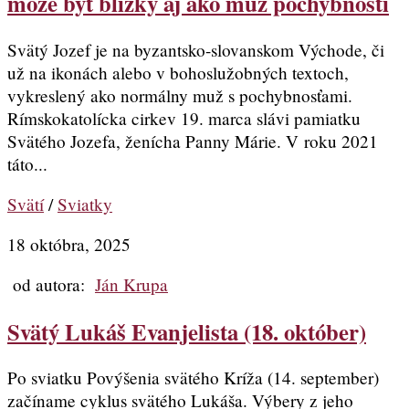
môže byť blízky aj ako muž pochybností
Svätý Jozef je na byzantsko-slovanskom Východe, či
už na ikonách alebo v bohoslužobných textoch,
vykreslený ako normálny muž s pochybnosťami.
Rímskokatolícka cirkev 19. marca slávi pamiatku
Svätého Jozefa, ženícha Panny Márie. V roku 2021
táto...
Svätí
/
Sviatky
18 októbra, 2025
od autora:
Ján Krupa
Svätý Lukáš Evanjelista (18. október)
Po sviatku Povýšenia svätého Kríža (14. september)
začíname cyklus svätého Lukáša. Výbery z jeho