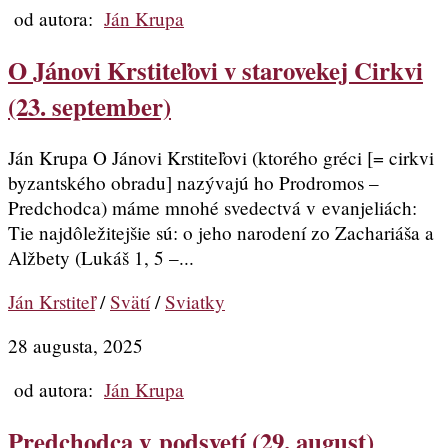
od autora:
Ján Krupa
O Jánovi Krstiteľovi v starovekej Cirkvi
(23. september)
Ján Krupa O Jánovi Krstiteľovi (ktorého gréci [= cirkvi
byzantského obradu] nazývajú ho Prodromos –
Predchodca) máme mnohé svedectvá v evanjeliách:
Tie najdôležitejšie sú: o jeho narodení zo Zachariáša a
Alžbety (Lukáš 1, 5 –...
Ján Krstiteľ
/
Svätí
/
Sviatky
28 augusta, 2025
od autora:
Ján Krupa
Predchodca v podsvetí (29. august)