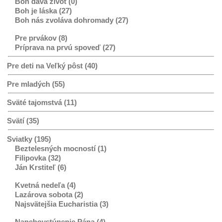
Boh dáva život (0)
Boh je láska (27)
Boh nás zvoláva dohromady (27)
Pre prvákov (8)
Príprava na prvú spoveď (27)
Pre deti na Veľký pôst (40)
Pre mladých (55)
Sväté tajomstvá (11)
Svätí (35)
Sviatky (195)
Beztelesných mocností (1)
Filipovka (32)
Ján Krstiteľ (6)
Kvetná nedeľa (4)
Lazárova sobota (2)
Najsvätejšia Eucharistia (3)
Nanebovstúpenie Pána (4)