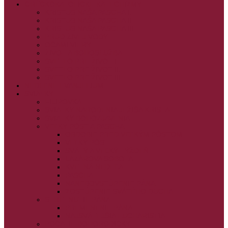
GRÉCKOKATOLÍCKE KATECHIZMY
KRISTUS NAŠA PASCHA I.
KRISTUS NAŠA PASCHA II.
KRISTUS NAŠA PASCHA III.
PRÚD ŽIVEJ VODY
OČAMI VIERY
ŽIVOT A BOHOSLUŽBA
SVETLO PRE ŽIVOT I.
SVETLO PRE ŽIVOT II.
SVETLO PRE ŽIVOT III.
NEDEĽNÉ EVANJELIUM
SVIATKY
FILIPOVKA
SVIATKY NARODENIA JEŽIŠA KRISTA
SVIATKY BOHOZJAVENIA
VEĽKÝ PÔST A PASCHA
OBDOBIE PRED VEĽKÝM PÔSTOM
VEĽKÝ PÔST
SVÄTÝ A VEĽKÝ TÝŽDEŇ
LAZÁROVA SOBOTA
KVETNÁ NEDEĽA
PASCHA
NANEBOVSTÚPENIE PÁNA
ZOSTÚPENIE SVÄTÉHO DUCHA
STRETNUTIE PÁNA
PREMENENIE PÁNA
NAJSVÄTEJŠIA EUCHARISTIA
POČATIE BOHORODIČKY