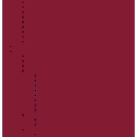
KRISTUS NAŠA PASCHA I.
KRISTUS NAŠA PASCHA II.
KRISTUS NAŠA PASCHA III.
PRÚD ŽIVEJ VODY
OČAMI VIERY
ŽIVOT A BOHOSLUŽBA
SVETLO PRE ŽIVOT I.
SVETLO PRE ŽIVOT II.
SVETLO PRE ŽIVOT III.
NEDEĽNÉ EVANJELIUM
SVIATKY
FILIPOVKA
SVIATKY NARODENIA JEŽIŠA KRISTA
SVIATKY BOHOZJAVENIA
VEĽKÝ PÔST A PASCHA
OBDOBIE PRED VEĽKÝM PÔSTOM
VEĽKÝ PÔST
SVÄTÝ A VEĽKÝ TÝŽDEŇ
LAZÁROVA SOBOTA
KVETNÁ NEDEĽA
PASCHA
NANEBOVSTÚPENIE PÁNA
ZOSTÚPENIE SVÄTÉHO DUCHA
STRETNUTIE PÁNA
PREMENENIE PÁNA
NAJSVÄTEJŠIA EUCHARISTIA
POČATIE BOHORODIČKY
NARODENIE BOHORODIČKY