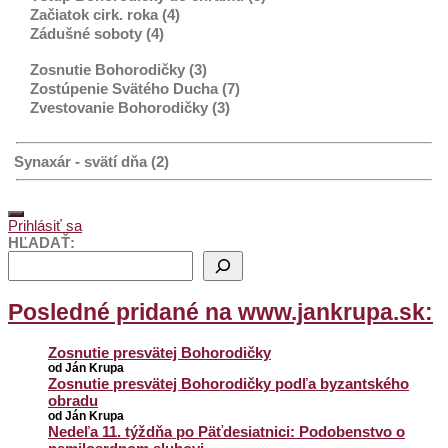
Začiatok cirk. roka (4)
Zádušné soboty (4)
Zosnutie Bohorodičky (3)
Zostúpenie Svätého Ducha (7)
Zvestovanie Bohorodičky (3)
Synaxár - svätí dňa (2)
Prihlásiť sa
HĽADAŤ:
Posledné pridané na www.jankrupa.sk:
Zosnutie presvätej Bohorodičky
od Ján Krupa
Zosnutie presvätej Bohorodičky podľa byzantského
obradu
od Ján Krupa
Nedeľa 11. týždňa po Päťdesiatnici: Podobenstvo o