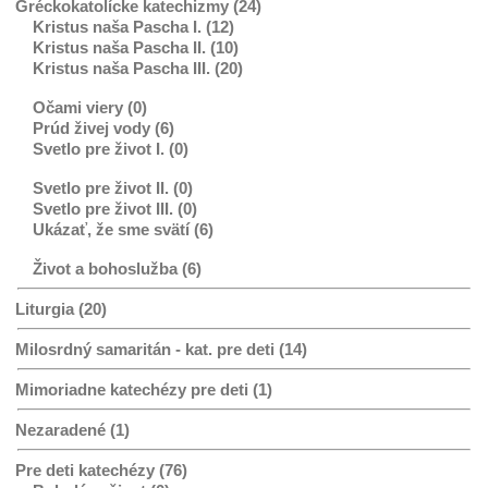
Gréckokatolícke katechizmy (24)
Kristus naša Pascha I. (12)
Kristus naša Pascha II. (10)
Kristus naša Pascha III. (20)
Očami viery (0)
Prúd živej vody (6)
Svetlo pre život I. (0)
Svetlo pre život II. (0)
Svetlo pre život III. (0)
Ukázať, že sme svätí (6)
Život a bohoslužba (6)
Liturgia (20)
Milosrdný samaritán - kat. pre deti (14)
Mimoriadne katechézy pre deti (1)
Nezaradené (1)
Pre deti katechézy (76)