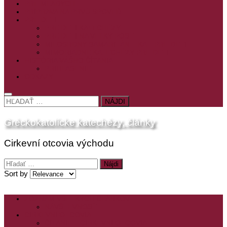
PRE MLADÝCH
PRÍPRAVA NA PRVÚ SPOVEĎ
PRE DETI
PRE DETI KATECHÉZY
PRE DETI NA VEĽKÝ PÔST
MILOSRDNÝ SAMARITÁN – KAT. PRE DETI
MIMORIADNE KATECHÉZY PRE DETI
HISTÓRIA VÁŠHO ČÍTANIA
PRIHLASENIE
ODKAZY
HĽADAŤ:
Gréckokatolícke katechézy, články
Cirkevní otcovia východu
Hľadať:
Sort by
ZOZNAM VŠETKÝCH ČLÁNKOV
NÁVŠTEVNOSŤ
CIRKEVNÍ OTCOVIA
ČÍTANIE – CIRKEVNÍ OTCOVIA