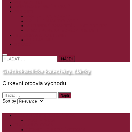
PRE MLADÝCH
PRÍPRAVA NA PRVÚ SPOVEĎ
PRE DETI
PRE DETI KATECHÉZY
PRE DETI NA VEĽKÝ PÔST
MILOSRDNÝ SAMARITÁN – KAT. PRE DETI
MIMORIADNE KATECHÉZY PRE DETI
HISTÓRIA VÁŠHO ČÍTANIA
PRIHLASENIE
ODKAZY
HĽADAŤ:
Gréckokatolícke katechézy, články
Cirkevní otcovia východu
Hľadať:
Sort by
ZOZNAM VŠETKÝCH ČLÁNKOV
NÁVŠTEVNOSŤ
CIRKEVNÍ OTCOVIA
ČÍTANIE – CIRKEVNÍ OTCOVIA