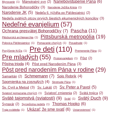
Nanebovstúpenie Pána
(6)
Márnotratný syn
(2)
Myrovanie
(1)
Narodenie Bohorodičky
(3)
Narodenie Ježiša Krista
(1)
Narodenie JK
(5)
Nedeľa 6. týždňa po Päťdesiatnici
(2)
Nedeľa svätých otcov prvých šiestich ekumenických koncilov
(3)
Nedeľné evanjelium
(57)
Pascha
(11)
Ochrana presvätej Bohorodičky
(7)
Pittsburská metropólia
(19)
Pittsburská archieparchia
(1)
Polovica Päťdesiatnice
(1)
Pomazanie chorých
(1)
Posadnutie
(1)
Pre deti
(110)
Povýšenie Kríža
(1)
Premenenie Pána
(1)
Pre mladých
(55)
Pôst
(2)
Protoevanjelium
(1)
Pôstna trioda
(4)
Pôst pred Narodením Pána
(3)
Pôst pred narodením Pána v rodine
(29)
Schmemann
(7)
Spis Rebrík
(4)
Samaritán
(2)
Spomienka na zosnulých
(4)
Stretnutie Pána
(1)
Sv. Peter a Pavol
(5)
Sv. Cyril a Metod
(3)
Sv. Lukáš
(2)
Sviatosť zmierenia
(2)
Svätá trojica
(2)
Sviatosť pomazania chorých
(1)
Sväté tajomstvá (sviatosti)
(9)
Svätý Duch
(9)
Svätí
(1)
Thomas Hopko
(6)
Synaxár
(2)
Syropôstna nedeľa
(1)
Ukázať; že sme svatí
(6)
Traja svätitelia
(1)
Ustarostenosť
(1)