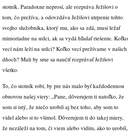
stotník. Paradoxne neprosí, ale rozpráva Ježišovi o
tom, čo prežíva, a odovzdáva Ježišovi utrpenie tohto
svojho služobníka, ktorý mu, ako sa zdá, musí ležať
mimoriadne na srdci, ak sa vydá hľadať riešenie. Koľko
vecí nám leží na srdci? Koľko vecí prežívame v našich
dňoch? Mali by sme sa naučiť rozprávať Ježišovi
všetko.
To, čo stotník robí, by pre nás malo byť každodennou
obnovou našej viery: „Pane, dôverujem ti natoľko, že
som si istý, že niečo urobíš aj bez toho, aby som to
videl alebo si to všimol. Dôverujem ti do takej miery,
že nezáleží na tom, či viem alebo vidím, ako to urobíš,