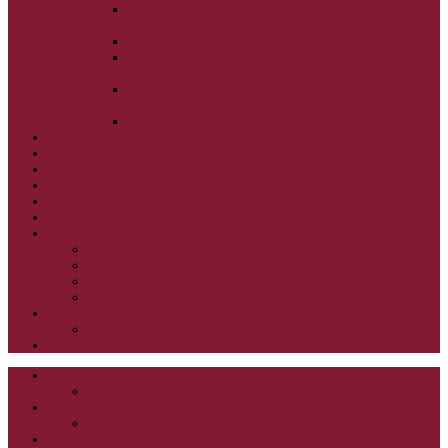
ALEXANDER SCHMEMANN: SVÄTÝ
PONDELOK, UTOROK A STREDA
ALEXANDER SCHMEMANN: SVÄTÝ ŠTVRTOK
ALEXANDER SCHMEMANN: VEĽKÝ A SVÄTÝ
PIATOK
ALEXANDER SCHMEMANN: VEĽKÁ A SVÄTÁ
SOBOTA
ALEXANDER SCHMEMANN: SVÄTÁ PASCHA
SVÄTÉ TAJOMSTVÁ
SYNAXÁR – SVÄTÍ DŇA
O AUTOROCH
PODPORTE NÁS
PRE MLADÝCH
PRÍPRAVA NA PRVÚ SPOVEĎ
PRE DETI
PRE DETI KATECHÉZY
PRE DETI NA VEĽKÝ PÔST
MILOSRDNÝ SAMARITÁN – KAT. PRE DETI
MIMORIADNE KATECHÉZY PRE DETI
HISTÓRIA VÁŠHO ČÍTANIA
PRIHLASENIE
ODKAZY
ZOZNAM VŠETKÝCH ČLÁNKOV
NÁVŠTEVNOSŤ
CIRKEVNÍ OTCOVIA
ČÍTANIE – CIRKEVNÍ OTCOVIA
GRÉCKOKATOLÍCKE KATECHIZMY