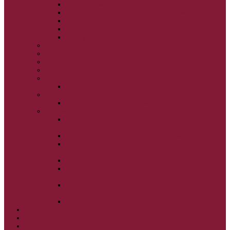
NARODENIE BOHORODIČKY
VSTUP BOHORODIČKY DO CHRÁMU
OCHRANA BOHORODIČKY
ZVESTOVANIE BOHORODIČKY
ZOSNUTIE BOHORODIČKY
POVÝŠENIE SV. KRÍŽA
JÁN KRSTITEĽ
SV. CYRIL A METOD
SV. PETER A PAVOL
ZÁDUŠNÉ SOBOTY
VŠETKÝCH SVÄTÝCH
ZAČIATOK CIRK. ROKA
BEZTELESNÝCH MOCNOSTÍ
SCHMEMANN
ALEXANDER SCHMEMANN: LAZÁROVA
SOBOTA
ALEXANDER SCHMEMANN: PALMOVÁ NEDEĽA
ALEXANDER SCHMEMANN: SVÄTÝ
PONDELOK, UTOROK A STREDA
ALEXANDER SCHMEMANN: SVÄTÝ ŠTVRTOK
ALEXANDER SCHMEMANN: VEĽKÝ A SVÄTÝ
PIATOK
ALEXANDER SCHMEMANN: VEĽKÁ A SVÄTÁ
SOBOTA
ALEXANDER SCHMEMANN: SVÄTÁ PASCHA
SVÄTÉ TAJOMSTVÁ
SYNAXÁR – SVÄTÍ DŇA
O AUTOROCH