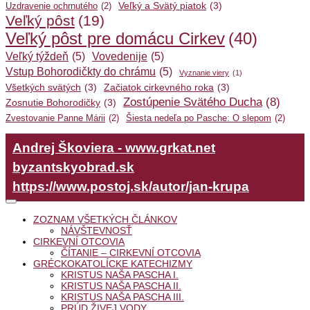
Veľký a Svätý piatok
(3)
Uzdravenie ochrnutého
(2)
Veľký pôst
(19)
Veľký pôst pre domácu Cirkev
(40)
Veľký týždeň
(5)
Vovedenije
(5)
Vstup Bohorodičkty do chrámu
(5)
Vyznanie viery
(1)
Všetkých svätých
(3)
Začiatok cirkevného roka
(3)
Zostúpenie Svätého Ducha
(8)
Zosnutie Bohorodičky
(3)
Zvestovanie Panne Márii
(2)
Šiesta nedeľa po Pasche: O slepom
(2)
Andrej Škoviera - www.grkat.net
byzantskyobrad.sk
https://www.postoj.sk/autor/jan-krupa
ZOZNAM VŠETKÝCH ČLÁNKOV
NÁVŠTEVNOSŤ
CIRKEVNÍ OTCOVIA
ČÍTANIE – CIRKEVNÍ OTCOVIA
GRÉCKOKATOLÍCKE KATECHIZMY
KRISTUS NAŠA PASCHA I.
KRISTUS NAŠA PASCHA II.
KRISTUS NAŠA PASCHA III.
PRÚD ŽIVEJ VODY