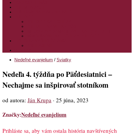
PODPORTE NÁS
PRE MLADÝCH
PRÍPRAVA NA PRVÚ SPOVEĎ
PRE DETI
PRE DETI KATECHÉZY
PRE DETI NA VEĽKÝ PÔST
MILOSRDNÝ SAMARITÁN – KAT. PRE DETI
MIMORIADNE KATECHÉZY PRE DETI
HISTÓRIA VÁŠHO ČÍTANIA
PRIHLASENIE
ODKAZY
Nedeľné evanjelium
/
Sviatky
Nedeľa 4. týždňa po Päťdesiatnici –
Nechajme sa inšpirovať stotníkom
od autora:
Ján Krupa
·
25 júna, 2023
Značky:
Nedeľné evanjelium
Prihláste sa, aby vám ostala história navštívených