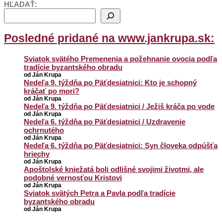
HĽADAŤ:
Posledné pridané na www.jankrupa.sk:
Sviatok svätého Premenenia a požehnanie ovocia podľa
tradície byzantského obradu
od Ján Krupa
Nedeľa 9. týždňa po Päťdesiatnici: Kto je schopný
kráčať po mori?
od Ján Krupa
Nedeľa 9. týždňa po Päťdesiatnici / Ježiš kráča po vode
od Ján Krupa
Nedeľa 6. týždňa po Päťdesiatnici / Uzdravenie
ochrnutého
od Ján Krupa
Nedeľa 6. týždňa po Päťdesiatnici: Syn človeka odpúšťa
hriechy
od Ján Krupa
Apoštolské kniežatá boli odlišné svojimi životmi, ale
podobné vernosťou Kristovi
od Ján Krupa
Sviatok svätých Petra a Pavla podľa tradície
byzantského obradu
od Ján Krupa