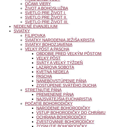
OČAMI VIERY
ŽIVOT A BOHOSLUŽBA
SVETLO PRE ŽIVOT I.
SVETLO PRE ŽIVOT II.
SVETLO PRE ŽIVOT III.
NEDEĽNÉ EVANJELIUM
SVIATKY
FILIPOVKA
SVIATKY NARODENIA JEŽIŠA KRISTA
SVIATKY BOHOZJAVENIA
VEĽKÝ PÔST A PASCHA
OBDOBIE PRED VEĽKÝM PÔSTOM
VEĽKÝ PÔST
SVÄTÝ A VEĽKÝ TÝŽDEŇ
LAZÁROVA SOBOTA
KVETNÁ NEDEĽA
PASCHA
NANEBOVSTÚPENIE PÁNA
ZOSTÚPENIE SVÄTÉHO DUCHA
STRETNUTIE PÁNA
PREMENENIE PÁNA
NAJSVÄTEJŠIA EUCHARISTIA
POČATIE BOHORODIČKY
NARODENIE BOHORODIČKY
VSTUP BOHORODIČKY DO CHRÁMU
OCHRANA BOHORODIČKY
ZVESTOVANIE BOHORODIČKY
ZOSNUTIE BOHORODIČKY