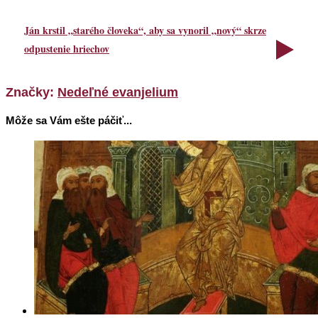
Ján krstil „starého človeka“, aby sa vynoril „nový“ skrze
odpustenie hriechov
Značky:
Nedeľné evanjelium
Môže sa Vám ešte páčiť...