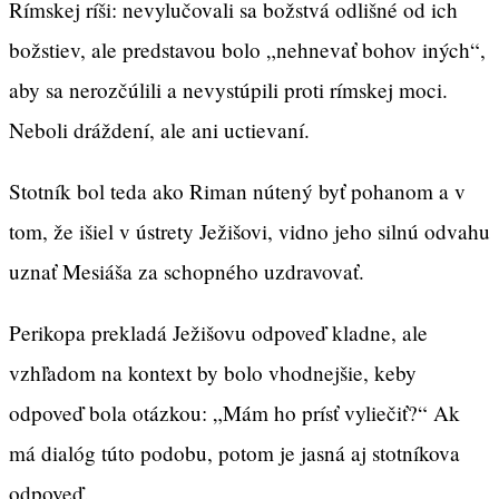
Rímskej ríši: nevylučovali sa božstvá odlišné od ich
božstiev, ale predstavou bolo „nehnevať bohov iných“,
aby sa nerozčúlili a nevystúpili proti rímskej moci.
Neboli dráždení, ale ani uctievaní.
Stotník bol teda ako Riman nútený byť pohanom a v
tom, že išiel v ústrety Ježišovi, vidno jeho silnú odvahu
uznať Mesiáša za schopného uzdravovať.
Perikopa prekladá Ježišovu odpoveď kladne, ale
vzhľadom na kontext by bolo vhodnejšie, keby
odpoveď bola otázkou: „Mám ho prísť vyliečiť?“ Ak
má dialóg túto podobu, potom je jasná aj stotníkova
odpoveď.