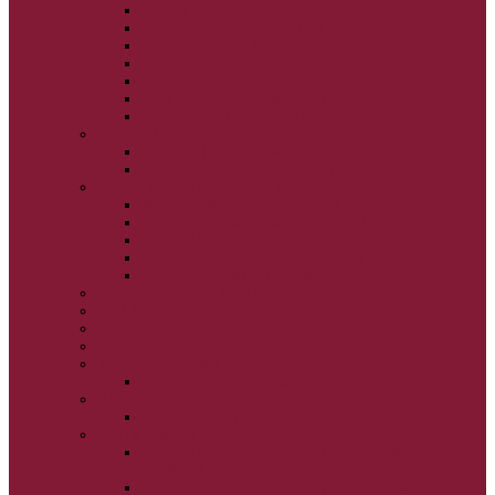
VEĽKÝ PÔST
SVÄTÝ A VEĽKÝ TÝŽDEŇ
LAZÁROVA SOBOTA
KVETNÁ NEDEĽA
PASCHA
NANEBOVSTÚPENIE PÁNA
ZOSTÚPENIE SVÄTÉHO DUCHA
STRETNUTIE PÁNA
PREMENENIE PÁNA
NAJSVÄTEJŠIA EUCHARISTIA
POČATIE BOHORODIČKY
NARODENIE BOHORODIČKY
VSTUP BOHORODIČKY DO CHRÁMU
OCHRANA BOHORODIČKY
ZVESTOVANIE BOHORODIČKY
ZOSNUTIE BOHORODIČKY
POVÝŠENIE SV. KRÍŽA
JÁN KRSTITEĽ
SV. CYRIL A METOD
SV. PETER A PAVOL
ZÁDUŠNÉ SOBOTY
VŠETKÝCH SVÄTÝCH
ZAČIATOK CIRK. ROKA
BEZTELESNÝCH MOCNOSTÍ
SCHMEMANN
ALEXANDER SCHMEMANN: LAZÁROVA
SOBOTA
ALEXANDER SCHMEMANN: PALMOVÁ NEDEĽA