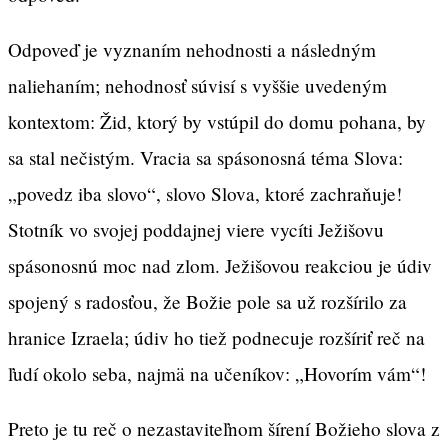
Odpoveď je vyznaním nehodnosti a následným
naliehaním; nehodnosť súvisí s vyššie uvedeným
kontextom: Žid, ktorý by vstúpil do domu pohana, by
sa stal nečistým. Vracia sa spásonosná téma Slova:
„povedz iba slovo“, slovo Slova, ktoré zachraňuje!
Stotník vo svojej poddajnej viere vycíti Ježišovu
spásonosnú moc nad zlom. Ježišovou reakciou je údiv
spojený s radosťou, že Božie pole sa už rozšírilo za
hranice Izraela; údiv ho tiež podnecuje rozšíriť reč na
ľudí okolo seba, najmä na učeníkov: „Hovorím vám“!
Preto je tu reč o nezastaviteľnom šírení Božieho slova z