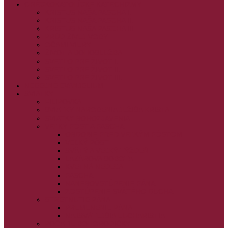
GRÉCKOKATOLÍCKE KATECHIZMY
KRISTUS NAŠA PASCHA I.
KRISTUS NAŠA PASCHA II.
KRISTUS NAŠA PASCHA III.
PRÚD ŽIVEJ VODY
OČAMI VIERY
ŽIVOT A BOHOSLUŽBA
SVETLO PRE ŽIVOT I.
SVETLO PRE ŽIVOT II.
SVETLO PRE ŽIVOT III.
NEDEĽNÉ EVANJELIUM
SVIATKY
FILIPOVKA
SVIATKY NARODENIA JEŽIŠA KRISTA
SVIATKY BOHOZJAVENIA
VEĽKÝ PÔST A PASCHA
OBDOBIE PRED VEĽKÝM PÔSTOM
VEĽKÝ PÔST
SVÄTÝ A VEĽKÝ TÝŽDEŇ
LAZÁROVA SOBOTA
KVETNÁ NEDEĽA
PASCHA
NANEBOVSTÚPENIE PÁNA
ZOSTÚPENIE SVÄTÉHO DUCHA
STRETNUTIE PÁNA
PREMENENIE PÁNA
NAJSVÄTEJŠIA EUCHARISTIA
POČATIE BOHORODIČKY