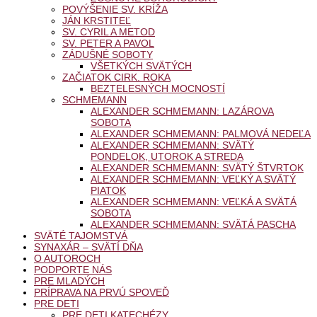
POVÝŠENIE SV. KRÍŽA
JÁN KRSTITEĽ
SV. CYRIL A METOD
SV. PETER A PAVOL
ZÁDUŠNÉ SOBOTY
VŠETKÝCH SVÄTÝCH
ZAČIATOK CIRK. ROKA
BEZTELESNÝCH MOCNOSTÍ
SCHMEMANN
ALEXANDER SCHMEMANN: LAZÁROVA
SOBOTA
ALEXANDER SCHMEMANN: PALMOVÁ NEDEĽA
ALEXANDER SCHMEMANN: SVÄTÝ
PONDELOK, UTOROK A STREDA
ALEXANDER SCHMEMANN: SVÄTÝ ŠTVRTOK
ALEXANDER SCHMEMANN: VEĽKÝ A SVÄTÝ
PIATOK
ALEXANDER SCHMEMANN: VEĽKÁ A SVÄTÁ
SOBOTA
ALEXANDER SCHMEMANN: SVÄTÁ PASCHA
SVÄTÉ TAJOMSTVÁ
SYNAXÁR – SVÄTÍ DŇA
O AUTOROCH
PODPORTE NÁS
PRE MLADÝCH
PRÍPRAVA NA PRVÚ SPOVEĎ
PRE DETI
PRE DETI KATECHÉZY