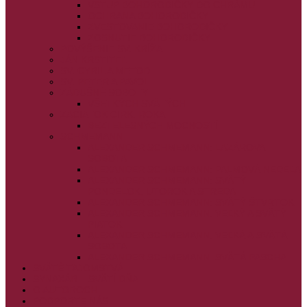
VSTUP BOHORODIČKY DO CHRÁMU
OCHRANA BOHORODIČKY
ZVESTOVANIE BOHORODIČKY
ZOSNUTIE BOHORODIČKY
POVÝŠENIE SV. KRÍŽA
JÁN KRSTITEĽ
SV. CYRIL A METOD
SV. PETER A PAVOL
ZÁDUŠNÉ SOBOTY
VŠETKÝCH SVÄTÝCH
ZAČIATOK CIRK. ROKA
BEZTELESNÝCH MOCNOSTÍ
SCHMEMANN
ALEXANDER SCHMEMANN: LAZÁROVA
SOBOTA
ALEXANDER SCHMEMANN: PALMOVÁ NEDEĽA
ALEXANDER SCHMEMANN: SVÄTÝ
PONDELOK, UTOROK A STREDA
ALEXANDER SCHMEMANN: SVÄTÝ ŠTVRTOK
ALEXANDER SCHMEMANN: VEĽKÝ A SVÄTÝ
PIATOK
ALEXANDER SCHMEMANN: VEĽKÁ A SVÄTÁ
SOBOTA
ALEXANDER SCHMEMANN: SVÄTÁ PASCHA
SVÄTÉ TAJOMSTVÁ
SYNAXÁR – SVÄTÍ DŇA
O AUTOROCH
PODPORTE NÁS