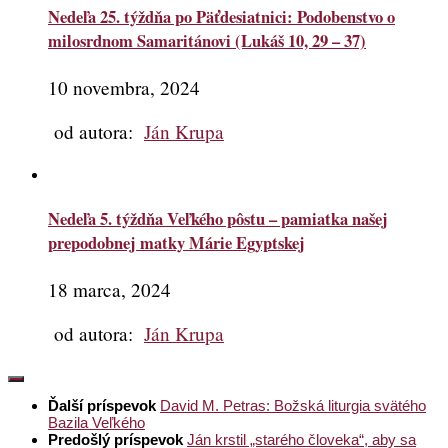
Nedeľa 25. týždňa po Päťdesiatnici: Podobenstvo o
milosrdnom Samaritánovi (Lukáš 10, 29 – 37)
10 novembra, 2024
od autora:
Ján Krupa
Nedeľa 5. týždňa Veľkého pôstu – pamiatka našej
prepodobnej matky Márie Egyptskej
18 marca, 2024
od autora:
Ján Krupa
Ďalší príspevok
David M. Petras: Božská liturgia svätého
Bazila Veľkého
Predošlý príspevok
Ján krstil „starého človeka“, aby sa