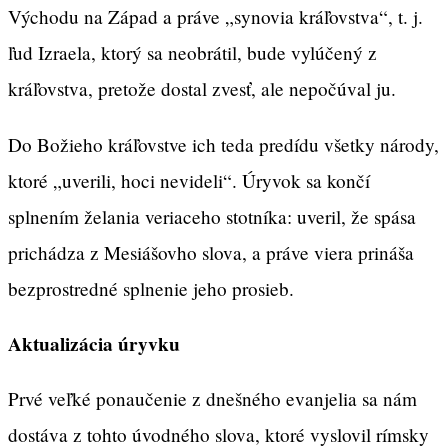
Východu na Západ a práve „synovia kráľovstva“, t. j.
ľud Izraela, ktorý sa neobrátil, bude vylúčený z
kráľovstva, pretože dostal zvesť, ale nepočúval ju.
Do Božieho kráľovstve ich teda predídu všetky národy,
ktoré „uverili, hoci nevideli“. Úryvok sa končí
splnením želania veriaceho stotníka: uveril, že spása
prichádza z Mesiášovho slova, a práve viera prináša
bezprostredné splnenie jeho prosieb.
Aktualizácia úryvku
Prvé veľké ponaučenie z dnešného evanjelia sa nám
dostáva z tohto úvodného slova, ktoré vyslovil rímsky