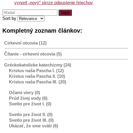
vynoril „nový“ skrze odpustenie hriechov
Hľadať:
Sort by
Kompletný zoznam článkov:
Cirkevní otcovia (12)
Čítanie - cirkevní otcovia (5)
Gréckokatolícke katechizmy (24)
Kristus naša Pascha I. (12)
Kristus naša Pascha II. (10)
Kristus naša Pascha III. (20)
Očami viery (0)
Prúd živej vody (6)
Svetlo pre život I. (0)
Svetlo pre život II. (0)
Svetlo pre život III. (0)
Ukázať, že sme svätí (6)