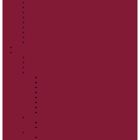
KRISTUS NAŠA PASCHA I.
KRISTUS NAŠA PASCHA II.
KRISTUS NAŠA PASCHA III.
PRÚD ŽIVEJ VODY
OČAMI VIERY
ŽIVOT A BOHOSLUŽBA
SVETLO PRE ŽIVOT I.
SVETLO PRE ŽIVOT II.
SVETLO PRE ŽIVOT III.
NEDEĽNÉ EVANJELIUM
SVIATKY
FILIPOVKA
SVIATKY NARODENIA JEŽIŠA KRISTA
SVIATKY BOHOZJAVENIA
VEĽKÝ PÔST A PASCHA
OBDOBIE PRED VEĽKÝM PÔSTOM
VEĽKÝ PÔST
SVÄTÝ A VEĽKÝ TÝŽDEŇ
LAZÁROVA SOBOTA
KVETNÁ NEDEĽA
PASCHA
NANEBOVSTÚPENIE PÁNA
ZOSTÚPENIE SVÄTÉHO DUCHA
STRETNUTIE PÁNA
PREMENENIE PÁNA
NAJSVÄTEJŠIA EUCHARISTIA
POČATIE BOHORODIČKY
NARODENIE BOHORODIČKY