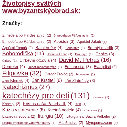
Životopisy svätých
www.byzantskýobrad.sk:
Značky:
2. nedeľa po Päťdesiatnici
(2)
3. nedeľa po Päťdesiatnici
(1)
Apoštoli
(3)
9. nedeľa po Päťdesiatnici
(2)
Apoštol Jakub
(2)
Bazil Veľký
(4)
Bohatý mladík
(3)
Apoštol Tomáš
(2)
Bohatstvo
(1)
Bohorodička
(11)
Chrám
(3)
Boháč a Lazár
(1)
Boží syn
(1)
David M. Petras
(16)
Cirkevní otcovia
(4)
Cirkev
(1)
Demeter
(4)
Eucharistia
(3)
Evanjelisti
(2)
Desať malomocných
(1)
Filipovka
(32)
Gregor Teológ
(2)
Ikonostas
(1)
Ján Krstiteľ
(6)
Ján Klimak
(4)
Ján Zlatoústy
(3)
Katechizmus
(27)
katechézy pre deti
(131)
Kenosis
(1)
Kristus naša Pascha II.
(4)
Koncily
(2)
Krst
(1)
Kríž a vzkriesenie
(6)
Kvetná nedeľa
(4)
Kňazstvo
(1)
liturgia
(10)
Lazárova sobota
(2)
Liturgia sv. Bazila Veľkého
(2)
Manželstvo
(2)
Myropomazanie
(2)
Liturgia vopred posvätených darov
(1)