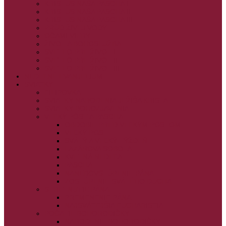
KRISTUS NAŠA PASCHA I.
KRISTUS NAŠA PASCHA II.
KRISTUS NAŠA PASCHA III.
PRÚD ŽIVEJ VODY
OČAMI VIERY
ŽIVOT A BOHOSLUŽBA
SVETLO PRE ŽIVOT I.
SVETLO PRE ŽIVOT II.
SVETLO PRE ŽIVOT III.
NEDEĽNÉ EVANJELIUM
SVIATKY
FILIPOVKA
SVIATKY NARODENIA JEŽIŠA KRISTA
SVIATKY BOHOZJAVENIA
VEĽKÝ PÔST A PASCHA
OBDOBIE PRED VEĽKÝM PÔSTOM
VEĽKÝ PÔST
SVÄTÝ A VEĽKÝ TÝŽDEŇ
LAZÁROVA SOBOTA
KVETNÁ NEDEĽA
PASCHA
NANEBOVSTÚPENIE PÁNA
ZOSTÚPENIE SVÄTÉHO DUCHA
STRETNUTIE PÁNA
PREMENENIE PÁNA
NAJSVÄTEJŠIA EUCHARISTIA
POČATIE BOHORODIČKY
NARODENIE BOHORODIČKY