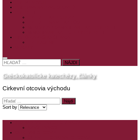
PRE MLADÝCH
PRÍPRAVA NA PRVÚ SPOVEĎ
PRE DETI
PRE DETI KATECHÉZY
PRE DETI NA VEĽKÝ PÔST
MILOSRDNÝ SAMARITÁN – KAT. PRE DETI
MIMORIADNE KATECHÉZY PRE DETI
HISTÓRIA VÁŠHO ČÍTANIA
PRIHLASENIE
ODKAZY
HĽADAŤ:
Gréckokatolícke katechézy, články
Cirkevní otcovia východu
Hľadať:
Sort by
ZOZNAM VŠETKÝCH ČLÁNKOV
NÁVŠTEVNOSŤ
CIRKEVNÍ OTCOVIA
ČÍTANIE – CIRKEVNÍ OTCOVIA