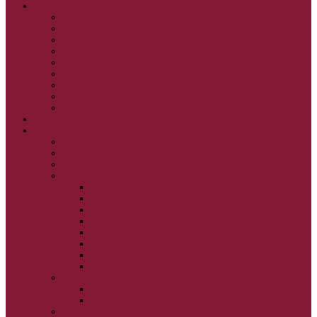
GRÉCKOKATOLÍCKE KATECHIZMY
KRISTUS NAŠA PASCHA I.
KRISTUS NAŠA PASCHA II.
KRISTUS NAŠA PASCHA III.
PRÚD ŽIVEJ VODY
OČAMI VIERY
ŽIVOT A BOHOSLUŽBA
SVETLO PRE ŽIVOT I.
SVETLO PRE ŽIVOT II.
SVETLO PRE ŽIVOT III.
NEDEĽNÉ EVANJELIUM
SVIATKY
FILIPOVKA
SVIATKY NARODENIA JEŽIŠA KRISTA
SVIATKY BOHOZJAVENIA
VEĽKÝ PÔST A PASCHA
OBDOBIE PRED VEĽKÝM PÔSTOM
VEĽKÝ PÔST
SVÄTÝ A VEĽKÝ TÝŽDEŇ
LAZÁROVA SOBOTA
KVETNÁ NEDEĽA
PASCHA
NANEBOVSTÚPENIE PÁNA
ZOSTÚPENIE SVÄTÉHO DUCHA
STRETNUTIE PÁNA
PREMENENIE PÁNA
NAJSVÄTEJŠIA EUCHARISTIA
POČATIE BOHORODIČKY