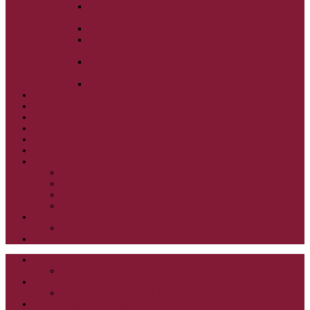
ALEXANDER SCHMEMANN: SVÄTÝ
PONDELOK, UTOROK A STREDA
ALEXANDER SCHMEMANN: SVÄTÝ ŠTVRTOK
ALEXANDER SCHMEMANN: VEĽKÝ A SVÄTÝ
PIATOK
ALEXANDER SCHMEMANN: VEĽKÁ A SVÄTÁ
SOBOTA
ALEXANDER SCHMEMANN: SVÄTÁ PASCHA
SVÄTÉ TAJOMSTVÁ
SYNAXÁR – SVÄTÍ DŇA
O AUTOROCH
PODPORTE NÁS
PRE MLADÝCH
PRÍPRAVA NA PRVÚ SPOVEĎ
PRE DETI
PRE DETI KATECHÉZY
PRE DETI NA VEĽKÝ PÔST
MILOSRDNÝ SAMARITÁN – KAT. PRE DETI
MIMORIADNE KATECHÉZY PRE DETI
HISTÓRIA VÁŠHO ČÍTANIA
PRIHLASENIE
ODKAZY
ZOZNAM VŠETKÝCH ČLÁNKOV
NÁVŠTEVNOSŤ
CIRKEVNÍ OTCOVIA
ČÍTANIE – CIRKEVNÍ OTCOVIA
GRÉCKOKATOLÍCKE KATECHIZMY