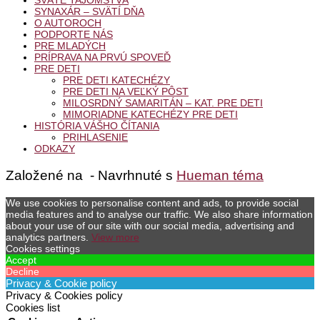
SYNAXÁR – SVÄTÍ DŇA
O AUTOROCH
PODPORTE NÁS
PRE MLADÝCH
PRÍPRAVA NA PRVÚ SPOVEĎ
PRE DETI
PRE DETI KATECHÉZY
PRE DETI NA VEĽKÝ PÔST
MILOSRDNÝ SAMARITÁN – KAT. PRE DETI
MIMORIADNE KATECHÉZY PRE DETI
HISTÓRIA VÁŠHO ČÍTANIA
PRIHLASENIE
ODKAZY
Založené na
- Navrhnuté s
Hueman téma
We use cookies to personalise content and ads, to provide social
media features and to analyse our traffic. We also share information
about your use of our site with our social media, advertising and
analytics partners.
View more
Cookies settings
Accept
Decline
Privacy & Cookie policy
Privacy & Cookies policy
Cookies list