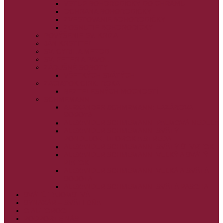
VSTUP BOHORODIČKY DO CHRÁMU
OCHRANA BOHORODIČKY
ZVESTOVANIE BOHORODIČKY
ZOSNUTIE BOHORODIČKY
POVÝŠENIE SV. KRÍŽA
JÁN KRSTITEĽ
SV. CYRIL A METOD
SV. PETER A PAVOL
ZÁDUŠNÉ SOBOTY
VŠETKÝCH SVÄTÝCH
ZAČIATOK CIRK. ROKA
BEZTELESNÝCH MOCNOSTÍ
SCHMEMANN
ALEXANDER SCHMEMANN: LAZÁROVA
SOBOTA
ALEXANDER SCHMEMANN: PALMOVÁ NEDEĽA
ALEXANDER SCHMEMANN: SVÄTÝ
PONDELOK, UTOROK A STREDA
ALEXANDER SCHMEMANN: SVÄTÝ ŠTVRTOK
ALEXANDER SCHMEMANN: VEĽKÝ A SVÄTÝ
PIATOK
ALEXANDER SCHMEMANN: VEĽKÁ A SVÄTÁ
SOBOTA
ALEXANDER SCHMEMANN: SVÄTÁ PASCHA
SVÄTÉ TAJOMSTVÁ
SYNAXÁR – SVÄTÍ DŇA
O AUTOROCH
PODPORTE NÁS