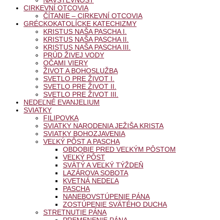
CIRKEVNÍ OTCOVIA
ČÍTANIE – CIRKEVNÍ OTCOVIA
GRÉCKOKATOLÍCKE KATECHIZMY
KRISTUS NAŠA PASCHA I.
KRISTUS NAŠA PASCHA II.
KRISTUS NAŠA PASCHA III.
PRÚD ŽIVEJ VODY
OČAMI VIERY
ŽIVOT A BOHOSLUŽBA
SVETLO PRE ŽIVOT I.
SVETLO PRE ŽIVOT II.
SVETLO PRE ŽIVOT III.
NEDEĽNÉ EVANJELIUM
SVIATKY
FILIPOVKA
SVIATKY NARODENIA JEŽIŠA KRISTA
SVIATKY BOHOZJAVENIA
VEĽKÝ PÔST A PASCHA
OBDOBIE PRED VEĽKÝM PÔSTOM
VEĽKÝ PÔST
SVÄTÝ A VEĽKÝ TÝŽDEŇ
LAZÁROVA SOBOTA
KVETNÁ NEDEĽA
PASCHA
NANEBOVSTÚPENIE PÁNA
ZOSTÚPENIE SVÄTÉHO DUCHA
STRETNUTIE PÁNA
PREMENENIE PÁNA