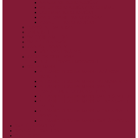
NARODENIE BOHORODIČKY
VSTUP BOHORODIČKY DO CHRÁMU
OCHRANA BOHORODIČKY
ZVESTOVANIE BOHORODIČKY
ZOSNUTIE BOHORODIČKY
POVÝŠENIE SV. KRÍŽA
JÁN KRSTITEĽ
SV. CYRIL A METOD
SV. PETER A PAVOL
ZÁDUŠNÉ SOBOTY
VŠETKÝCH SVÄTÝCH
ZAČIATOK CIRK. ROKA
BEZTELESNÝCH MOCNOSTÍ
SCHMEMANN
ALEXANDER SCHMEMANN: LAZÁROVA
SOBOTA
ALEXANDER SCHMEMANN: PALMOVÁ NEDEĽA
ALEXANDER SCHMEMANN: SVÄTÝ
PONDELOK, UTOROK A STREDA
ALEXANDER SCHMEMANN: SVÄTÝ ŠTVRTOK
ALEXANDER SCHMEMANN: VEĽKÝ A SVÄTÝ
PIATOK
ALEXANDER SCHMEMANN: VEĽKÁ A SVÄTÁ
SOBOTA
ALEXANDER SCHMEMANN: SVÄTÁ PASCHA
SVÄTÉ TAJOMSTVÁ
SYNAXÁR – SVÄTÍ DŇA
O AUTOROCH