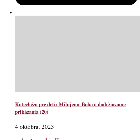
Katechéza pre deti: Milujeme Boha a dodržiavame
prikázania (20)
4 októbra, 2023