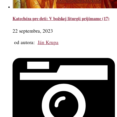
Katechéza pre deti: V božskej liturgii prijímame (17)
22 septembra, 2023
od autora:
Ján Krupa