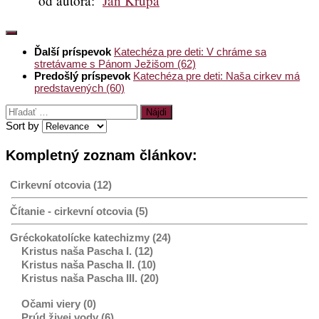
od autora:
Ján Krupa
Ďalší príspevok
Katechéza pre deti: V chráme sa
stretávame s Pánom Ježišom (62)
Predošlý príspevok
Katechéza pre deti: Naša cirkev má
predstavených (60)
Hľadať:
Sort by
Kompletný zoznam článkov:
Cirkevní otcovia (12)
Čítanie - cirkevní otcovia (5)
Gréckokatolícke katechizmy (24)
Kristus naša Pascha I. (12)
Kristus naša Pascha II. (10)
Kristus naša Pascha III. (20)
Očami viery (0)
Prúd živej vody (6)