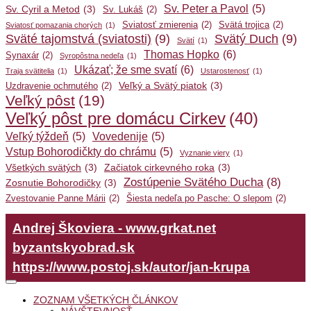
Sv. Peter a Pavol
(5)
Sv. Cyril a Metod
(3)
Sv. Lukáš
(2)
Sviatosť zmierenia
(2)
Svätá trojica
(2)
Sviatosť pomazania chorých
(1)
Sväté tajomstvá (sviatosti)
(9)
Svätý Duch
(9)
Svätí
(1)
Thomas Hopko
(6)
Synaxár
(2)
Syropôstna nedeľa
(1)
Ukázať; že sme svatí
(6)
Traja svätitelia
(1)
Ustarostenosť
(1)
Veľký a Svätý piatok
(3)
Uzdravenie ochrnutého
(2)
Veľký pôst
(19)
Veľký pôst pre domácu Cirkev
(40)
Veľký týždeň
(5)
Vovedenije
(5)
Vstup Bohorodičkty do chrámu
(5)
Vyznanie viery
(1)
Všetkých svätých
(3)
Začiatok cirkevného roka
(3)
Zostúpenie Svätého Ducha
(8)
Zosnutie Bohorodičky
(3)
Zvestovanie Panne Márii
(2)
Šiesta nedeľa po Pasche: O slepom
(2)
Andrej Škoviera - www.grkat.net
byzantskyobrad.sk
https://www.postoj.sk/autor/jan-krupa
ZOZNAM VŠETKÝCH ČLÁNKOV
NÁVŠTEVNOSŤ