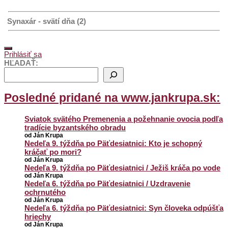
Synaxár - svätí dňa (2)
Prihlásiť sa
HĽADAŤ:
Posledné pridané na www.jankrupa.sk:
Sviatok svätého Premenenia a požehnanie ovocia podľa
tradície byzantského obradu
od Ján Krupa
Nedeľa 9. týždňa po Päťdesiatnici: Kto je schopný
kráčať po mori?
od Ján Krupa
Nedeľa 9. týždňa po Päťdesiatnici / Ježiš kráča po vode
od Ján Krupa
Nedeľa 6. týždňa po Päťdesiatnici / Uzdravenie
ochrnutého
od Ján Krupa
Nedeľa 6. týždňa po Päťdesiatnici: Syn človeka odpúšťa
hriechy
od Ján Krupa