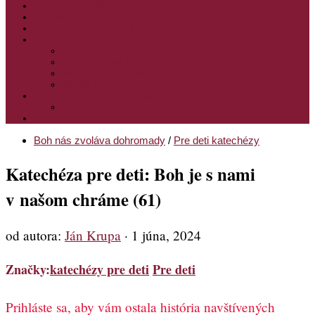
PODPORTE NÁS
PRE MLADÝCH
PRÍPRAVA NA PRVÚ SPOVEĎ
PRE DETI
PRE DETI KATECHÉZY
PRE DETI NA VEĽKÝ PÔST
MILOSRDNÝ SAMARITÁN – KAT. PRE DETI
MIMORIADNE KATECHÉZY PRE DETI
HISTÓRIA VÁŠHO ČÍTANIA
PRIHLASENIE
ODKAZY
Boh nás zvoláva dohromady
/
Pre deti katechézy
Katechéza pre deti: Boh je s nami
v našom chráme (61)
od autora:
Ján Krupa
·
1 júna, 2024
Značky:
katechézy pre deti
Pre deti
Prihláste sa, aby vám ostala história navštívených