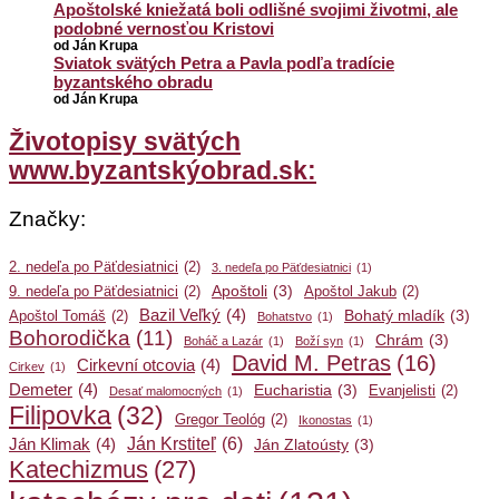
Apoštolské kniežatá boli odlišné svojimi životmi, ale
podobné vernosťou Kristovi
od Ján Krupa
Sviatok svätých Petra a Pavla podľa tradície
byzantského obradu
od Ján Krupa
Životopisy svätých
www.byzantskýobrad.sk:
Značky:
2. nedeľa po Päťdesiatnici
(2)
3. nedeľa po Päťdesiatnici
(1)
Apoštoli
(3)
9. nedeľa po Päťdesiatnici
(2)
Apoštol Jakub
(2)
Bazil Veľký
(4)
Bohatý mladík
(3)
Apoštol Tomáš
(2)
Bohatstvo
(1)
Bohorodička
(11)
Chrám
(3)
Boháč a Lazár
(1)
Boží syn
(1)
David M. Petras
(16)
Cirkevní otcovia
(4)
Cirkev
(1)
Demeter
(4)
Eucharistia
(3)
Evanjelisti
(2)
Desať malomocných
(1)
Filipovka
(32)
Gregor Teológ
(2)
Ikonostas
(1)
Ján Krstiteľ
(6)
Ján Klimak
(4)
Ján Zlatoústy
(3)
Katechizmus
(27)