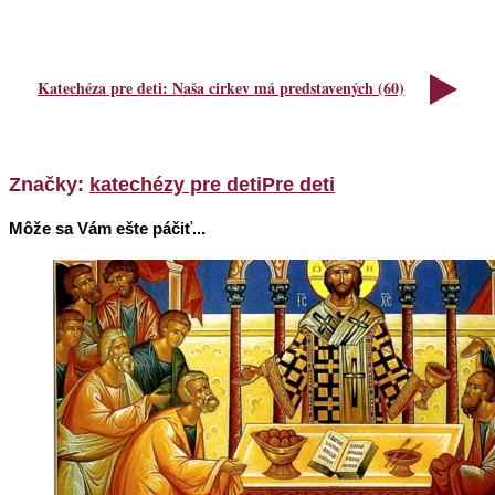
Katechéza pre deti: Naša cirkev má predstavených (60)
Značky:
katechézy pre deti
Pre deti
Môže sa Vám ešte páčiť...