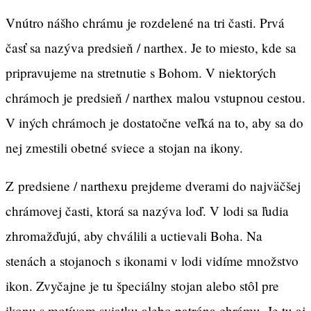
Vnútro nášho chrámu je rozdelené na tri časti. Prvá
časť sa nazýva predsieň / narthex. Je to miesto, kde sa
pripravujeme na stretnutie s Bohom. V niektorých
chrámoch je predsieň / narthex malou vstupnou cestou.
V iných chrámoch je dostatočne veľká na to, aby sa do
nej zmestili obetné sviece a stojan na ikony.
Z predsiene / narthexu prejdeme dverami do najväčšej
chrámovej časti, ktorá sa nazýva loď. V lodi sa ľudia
zhromažďujú, aby chválili a uctievali Boha. Na
stenách a stojanoch s ikonami v lodi vidíme množstvo
ikon. Zvyčajne je tu špeciálny stojan alebo stôl pre
ikonu s motívom sviatku alebo patróna chrámu. Je tu aj