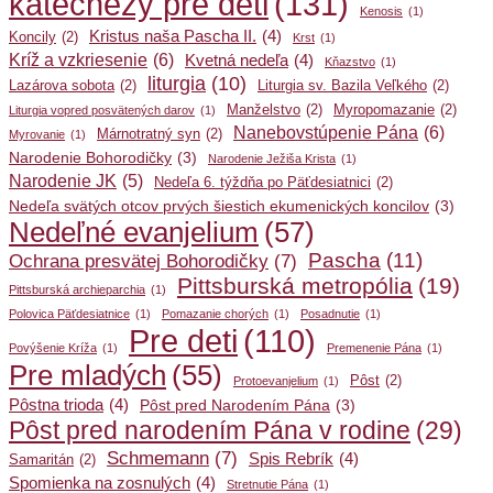
katechézy pre deti
(131)
Kenosis
(1)
Kristus naša Pascha II.
(4)
Koncily
(2)
Krst
(1)
Kríž a vzkriesenie
(6)
Kvetná nedeľa
(4)
Kňazstvo
(1)
liturgia
(10)
Lazárova sobota
(2)
Liturgia sv. Bazila Veľkého
(2)
Manželstvo
(2)
Myropomazanie
(2)
Liturgia vopred posvätených darov
(1)
Nanebovstúpenie Pána
(6)
Márnotratný syn
(2)
Myrovanie
(1)
Narodenie Bohorodičky
(3)
Narodenie Ježiša Krista
(1)
Narodenie JK
(5)
Nedeľa 6. týždňa po Päťdesiatnici
(2)
Nedeľa svätých otcov prvých šiestich ekumenických koncilov
(3)
Nedeľné evanjelium
(57)
Pascha
(11)
Ochrana presvätej Bohorodičky
(7)
Pittsburská metropólia
(19)
Pittsburská archieparchia
(1)
Polovica Päťdesiatnice
(1)
Pomazanie chorých
(1)
Posadnutie
(1)
Pre deti
(110)
Povýšenie Kríža
(1)
Premenenie Pána
(1)
Pre mladých
(55)
Pôst
(2)
Protoevanjelium
(1)
Pôstna trioda
(4)
Pôst pred Narodením Pána
(3)
Pôst pred narodením Pána v rodine
(29)
Schmemann
(7)
Spis Rebrík
(4)
Samaritán
(2)
Spomienka na zosnulých
(4)
Stretnutie Pána
(1)