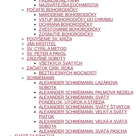
NAJSVÄTEJŠIA EUCHARISTIA
POČATIE BOHORODIČKY
NARODENIE BOHORODIČKY
VSTUP BOHORODIČKY DO CHRÁMU
OCHRANA BOHORODIČKY
ZVESTOVANIE BOHORODIČKY
ZOSNUTIE BOHORODIČKY
POVÝŠENIE SV. KRÍŽA
JÁN KRSTITEĽ
SV. CYRIL A METOD
SV. PETER A PAVOL
ZÁDUŠNÉ SOBOTY
VŠETKÝCH SVÄTÝCH
ZAČIATOK CIRK. ROKA
BEZTELESNÝCH MOCNOSTÍ
SCHMEMANN
ALEXANDER SCHMEMANN: LAZÁROVA
SOBOTA
ALEXANDER SCHMEMANN: PALMOVÁ NEDEĽA
ALEXANDER SCHMEMANN: SVÄTÝ
PONDELOK, UTOROK A STREDA
ALEXANDER SCHMEMANN: SVÄTÝ ŠTVRTOK
ALEXANDER SCHMEMANN: VEĽKÝ A SVÄTÝ
PIATOK
ALEXANDER SCHMEMANN: VEĽKÁ A SVÄTÁ
SOBOTA
ALEXANDER SCHMEMANN: SVÄTÁ PASCHA
SVÄTÉ TAJOMSTVÁ