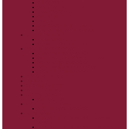
VEĽKÝ PÔST
SVÄTÝ A VEĽKÝ TÝŽDEŇ
LAZÁROVA SOBOTA
KVETNÁ NEDEĽA
PASCHA
NANEBOVSTÚPENIE PÁNA
ZOSTÚPENIE SVÄTÉHO DUCHA
STRETNUTIE PÁNA
PREMENENIE PÁNA
NAJSVÄTEJŠIA EUCHARISTIA
POČATIE BOHORODIČKY
NARODENIE BOHORODIČKY
VSTUP BOHORODIČKY DO CHRÁMU
OCHRANA BOHORODIČKY
ZVESTOVANIE BOHORODIČKY
ZOSNUTIE BOHORODIČKY
POVÝŠENIE SV. KRÍŽA
JÁN KRSTITEĽ
SV. CYRIL A METOD
SV. PETER A PAVOL
ZÁDUŠNÉ SOBOTY
VŠETKÝCH SVÄTÝCH
ZAČIATOK CIRK. ROKA
BEZTELESNÝCH MOCNOSTÍ
SCHMEMANN
ALEXANDER SCHMEMANN: LAZÁROVA
SOBOTA
ALEXANDER SCHMEMANN: PALMOVÁ NEDEĽA