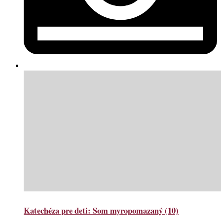
Katechéza pre deti: Som myropomazaný (10)