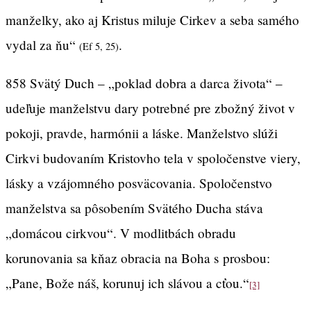
manželky, ako aj Kristus miluje Cirkev a seba samého
vydal za ňu“
.
(Ef 5, 25)
858 Svätý Duch – „poklad dobra a darca života“ –
udeľuje manželstvu dary potrebné pre zbožný život v
pokoji, pravde, harmónii a láske. Manželstvo slúži
Cirkvi budovaním Kristovho tela v spoločenstve viery,
lásky a vzájomného posväcovania. Spoločenstvo
manželstva sa pôsobením Svätého Ducha stáva
„domácou cirkvou“. V modlitbách obradu
korunovania sa kňaz obracia na Boha s prosbou:
„Pane, Bože náš, korunuj ich slávou a cťou.“
[3]