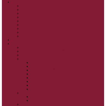
GRÉCKOKATOLÍCKE KATECHIZMY
KRISTUS NAŠA PASCHA I.
KRISTUS NAŠA PASCHA II.
KRISTUS NAŠA PASCHA III.
PRÚD ŽIVEJ VODY
OČAMI VIERY
ŽIVOT A BOHOSLUŽBA
SVETLO PRE ŽIVOT I.
SVETLO PRE ŽIVOT II.
SVETLO PRE ŽIVOT III.
NEDEĽNÉ EVANJELIUM
SVIATKY
FILIPOVKA
SVIATKY NARODENIA JEŽIŠA KRISTA
SVIATKY BOHOZJAVENIA
VEĽKÝ PÔST A PASCHA
OBDOBIE PRED VEĽKÝM PÔSTOM
VEĽKÝ PÔST
SVÄTÝ A VEĽKÝ TÝŽDEŇ
LAZÁROVA SOBOTA
KVETNÁ NEDEĽA
PASCHA
NANEBOVSTÚPENIE PÁNA
ZOSTÚPENIE SVÄTÉHO DUCHA
STRETNUTIE PÁNA
PREMENENIE PÁNA
NAJSVÄTEJŠIA EUCHARISTIA
POČATIE BOHORODIČKY