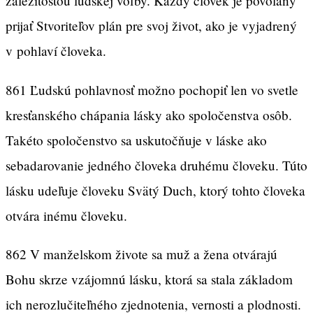
záležitosťou ľudskej voľby. Každý človek je povolaný
prijať Stvoriteľov plán pre svoj život, ako je vyjadrený
v pohlaví človeka.
861 Ľudskú pohlavnosť možno pochopiť len vo svetle
kresťanského chápania lásky ako spoločenstva osôb.
Takéto spoločenstvo sa uskutočňuje v láske ako
sebadarovanie jedného človeka druhému človeku. Túto
lásku udeľuje človeku Svätý Duch, ktorý tohto človeka
otvára inému človeku.
862 V manželskom živote sa muž a žena otvárajú
Bohu skrze vzájomnú lásku, ktorá sa stala základom
ich nerozlučiteľného zjednotenia, vernosti a plodnosti.