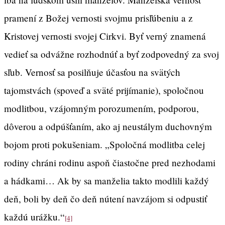
pramení z Božej vernosti svojmu prisľúbeniu a z
Kristovej vernosti svojej Cirkvi. Byť verný znamená
vedieť sa odvážne rozhodnúť a byť zodpovedný za svoj
sľub. Vernosť sa posilňuje účasťou na svätých
tajomstvách (spoveď a sväté prijímanie), spoločnou
modlitbou, vzájomným porozumením, podporou,
dôverou a odpúšťaním, ako aj neustálym duchovným
bojom proti pokušeniam. „Spoločná modlitba celej
rodiny chráni rodinu aspoň čiastočne pred nezhodami
a hádkami… Ak by sa manželia takto modlili každý
deň, boli by deň čo deň nútení navzájom si odpustiť
každú urážku.“
[4]