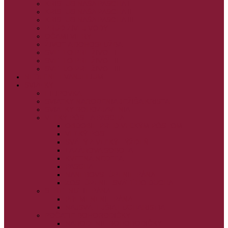
KRISTUS NAŠA PASCHA I.
KRISTUS NAŠA PASCHA II.
KRISTUS NAŠA PASCHA III.
PRÚD ŽIVEJ VODY
OČAMI VIERY
ŽIVOT A BOHOSLUŽBA
SVETLO PRE ŽIVOT I.
SVETLO PRE ŽIVOT II.
SVETLO PRE ŽIVOT III.
NEDEĽNÉ EVANJELIUM
SVIATKY
FILIPOVKA
SVIATKY NARODENIA JEŽIŠA KRISTA
SVIATKY BOHOZJAVENIA
VEĽKÝ PÔST A PASCHA
OBDOBIE PRED VEĽKÝM PÔSTOM
VEĽKÝ PÔST
SVÄTÝ A VEĽKÝ TÝŽDEŇ
LAZÁROVA SOBOTA
KVETNÁ NEDEĽA
PASCHA
NANEBOVSTÚPENIE PÁNA
ZOSTÚPENIE SVÄTÉHO DUCHA
STRETNUTIE PÁNA
PREMENENIE PÁNA
NAJSVÄTEJŠIA EUCHARISTIA
POČATIE BOHORODIČKY
NARODENIE BOHORODIČKY