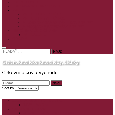
PRE MLADÝCH
PRÍPRAVA NA PRVÚ SPOVEĎ
PRE DETI
PRE DETI KATECHÉZY
PRE DETI NA VEĽKÝ PÔST
MILOSRDNÝ SAMARITÁN – KAT. PRE DETI
MIMORIADNE KATECHÉZY PRE DETI
HISTÓRIA VÁŠHO ČÍTANIA
PRIHLASENIE
ODKAZY
HĽADAŤ:
Gréckokatolícke katechézy, články
Cirkevní otcovia východu
Hľadať:
Sort by
ZOZNAM VŠETKÝCH ČLÁNKOV
NÁVŠTEVNOSŤ
CIRKEVNÍ OTCOVIA
ČÍTANIE – CIRKEVNÍ OTCOVIA