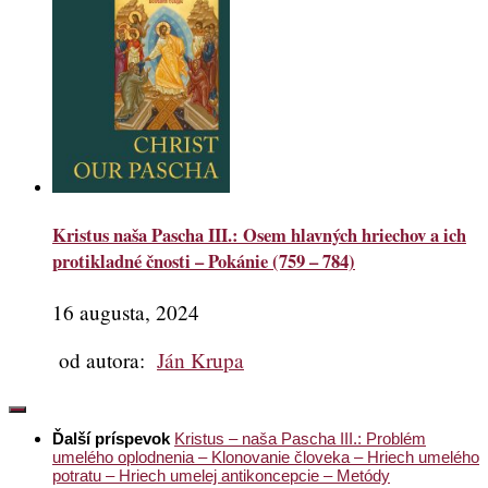
Kristus naša Pascha III.: Osem hlavných hriechov a ich
protikladné čnosti – Pokánie (759 – 784)
16 augusta, 2024
od autora:
Ján Krupa
Ďalší príspevok
Kristus – naša Pascha III.: Problém
umelého oplodnenia – Klonovanie človeka – Hriech umelého
potratu – Hriech umelej antikoncepcie – Metódy