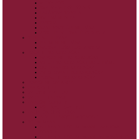
VEĽKÝ PÔST
SVÄTÝ A VEĽKÝ TÝŽDEŇ
LAZÁROVA SOBOTA
KVETNÁ NEDEĽA
PASCHA
NANEBOVSTÚPENIE PÁNA
ZOSTÚPENIE SVÄTÉHO DUCHA
STRETNUTIE PÁNA
PREMENENIE PÁNA
NAJSVÄTEJŠIA EUCHARISTIA
POČATIE BOHORODIČKY
NARODENIE BOHORODIČKY
VSTUP BOHORODIČKY DO CHRÁMU
OCHRANA BOHORODIČKY
ZVESTOVANIE BOHORODIČKY
ZOSNUTIE BOHORODIČKY
POVÝŠENIE SV. KRÍŽA
JÁN KRSTITEĽ
SV. CYRIL A METOD
SV. PETER A PAVOL
ZÁDUŠNÉ SOBOTY
VŠETKÝCH SVÄTÝCH
ZAČIATOK CIRK. ROKA
BEZTELESNÝCH MOCNOSTÍ
SCHMEMANN
ALEXANDER SCHMEMANN: LAZÁROVA
SOBOTA
ALEXANDER SCHMEMANN: PALMOVÁ NEDEĽA