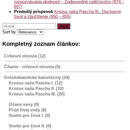
rozpoznávania plodnosti – Zodpovedné rodičovstvo (874 –
897)
Predošlý príspevok
Kristus naša Pascha III.: Duchovný
život a zbožštenie (850 – 855)
Hľadať:
Sort by
Kompletný zoznam článkov:
Cirkevní otcovia (12)
Čítanie - cirkevní otcovia (5)
Gréckokatolícke katechizmy (24)
Kristus naša Pascha I. (12)
Kristus naša Pascha II. (10)
Kristus naša Pascha III. (20)
Očami viery (0)
Prúd živej vody (6)
Svetlo pre život I. (0)
Svetlo pre život II. (0)