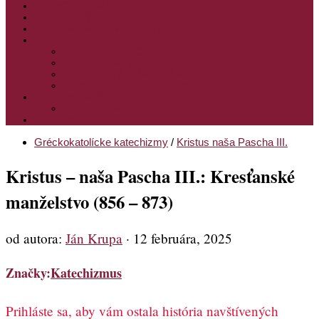
PODPORTE NÁS
PRE MLADÝCH
PRÍPRAVA NA PRVÚ SPOVEĎ
PRE DETI
PRE DETI KATECHÉZY
PRE DETI NA VEĽKÝ PÔST
MILOSRDNÝ SAMARITÁN – KAT. PRE DETI
MIMORIADNE KATECHÉZY PRE DETI
HISTÓRIA VÁŠHO ČÍTANIA
PRIHLASENIE
ODKAZY
Gréckokatolícke katechizmy
/
Kristus naša Pascha III.
Kristus – naša Pascha III.: Kresťanské
manželstvo (856 – 873)
od autora:
Ján Krupa
·
12 februára, 2025
Značky:
Katechizmus
Prihláste sa, aby vám ostala história navštívených