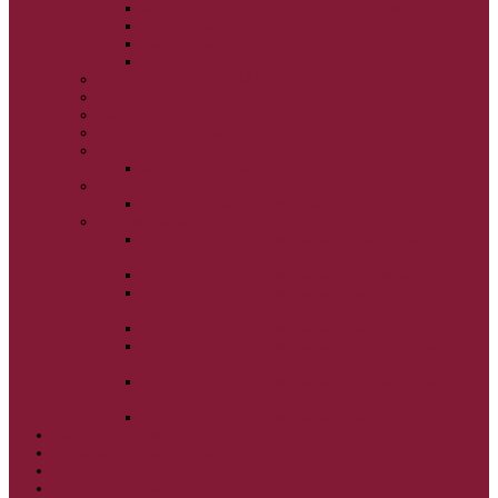
VSTUP BOHORODIČKY DO CHRÁMU
OCHRANA BOHORODIČKY
ZVESTOVANIE BOHORODIČKY
ZOSNUTIE BOHORODIČKY
POVÝŠENIE SV. KRÍŽA
JÁN KRSTITEĽ
SV. CYRIL A METOD
SV. PETER A PAVOL
ZÁDUŠNÉ SOBOTY
VŠETKÝCH SVÄTÝCH
ZAČIATOK CIRK. ROKA
BEZTELESNÝCH MOCNOSTÍ
SCHMEMANN
ALEXANDER SCHMEMANN: LAZÁROVA
SOBOTA
ALEXANDER SCHMEMANN: PALMOVÁ NEDEĽA
ALEXANDER SCHMEMANN: SVÄTÝ
PONDELOK, UTOROK A STREDA
ALEXANDER SCHMEMANN: SVÄTÝ ŠTVRTOK
ALEXANDER SCHMEMANN: VEĽKÝ A SVÄTÝ
PIATOK
ALEXANDER SCHMEMANN: VEĽKÁ A SVÄTÁ
SOBOTA
ALEXANDER SCHMEMANN: SVÄTÁ PASCHA
SVÄTÉ TAJOMSTVÁ
SYNAXÁR – SVÄTÍ DŇA
O AUTOROCH
PODPORTE NÁS