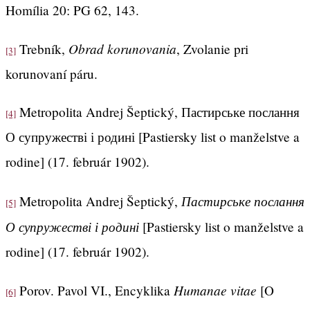
Homília 20: PG 62, 143.
Obrad korunovania
Trebník,
, Zvolanie pri
[3]
korunovaní páru.
Metropolita Andrej Šeptický, Пастирське послання
[4]
О супружестві і родині [Pastiersky list o manželstve a
rodine] (17. február 1902).
Пастирське послання
Metropolita Andrej Šeptický,
[5]
О супружестві і родині
[Pastiersky list o manželstve a
rodine] (17. február 1902).
Humanae vitae
Porov. Pavol VI., Encyklika
[O
[6]