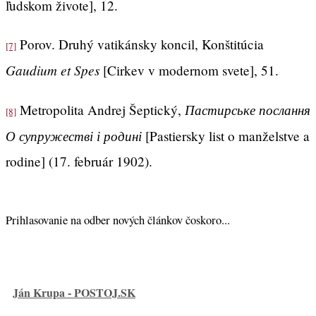
ľudskom živote], 12.
Porov. Druhý vatikánsky koncil, Konštitúcia
[7]
Gaudium et Spes
[Cirkev v modernom svete], 51.
Пастирське послання
Metropolita Andrej Šeptický,
[8]
О супружестві і родині
[Pastiersky list o manželstve a
rodine] (17. február 1902).
Prihlasovanie na odber nových článkov čoskoro...
Ján Krupa - POSTOJ.SK