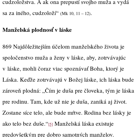
cudzoložstva. A ak ona prepustí svojho muža a vydá
sa za iného, cudzoloží“
.
(Mk 10, 11 – 12)
Manželská plodnosť v láske
869 Najdôležitejším účelom manželského života je
spoločenstvo muža a ženy v láske, aby, zotrvávajúc
v láske, mohli čoraz viac spoznávať Boha, ktorý je
Láska. Keďže zotrvávajú v Božej láske, ich láska bude
zároveň plodná: „Čím je duša pre človeka, tým je láska
pre rodinu. Tam, kde už nie je duša, zaniká aj život.
Zostane síce telo, ale bude mŕtve. Rodina bez lásky je
ako telo bez duše.“
Manželská láska existuje
[5]
predovšetkým pre dobro samotných manželov.