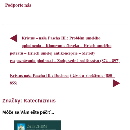
Podporte nás
Kristus – naša Pascha III.: Problém umelého
oplodnenia – Klonovanie človeka – Hriech umelého
potratu – Hriech umelej antikoncepcie – Metódy
rozpoznávania plodnosti – Zodpovedné rodičovstvo (874 – 897)
Kristus naša Pascha III.: Duchovný život a zbožštenie (850 –
855)
Značky:
Katechizmus
Môže sa Vám ešte páčiť...