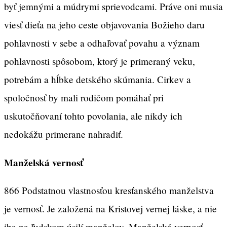
byť jemnými a múdrymi sprievodcami. Práve oni musia
viesť dieťa na jeho ceste objavovania Božieho daru
pohlavnosti v sebe a odhaľovať povahu a význam
pohlavnosti spôsobom, ktorý je primeraný veku,
potrebám a hĺbke detského skúmania. Cirkev a
spoločnosť by mali rodičom pomáhať pri
uskutočňovaní tohto povolania, ale nikdy ich
nedokážu primerane nahradiť.
Manželská vernosť
866 Podstatnou vlastnosťou kresťanského manželstva
je vernosť. Je založená na Kristovej vernej láske, a nie
iba na ľudskom úsilí manželov. Manželská vernosť