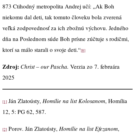
873 Ctihodný metropolita Andrej učí: „Ak Boh
niekomu dal deti, tak tomuto človeku bola zverená
veľká zodpovednosť za ich zbožnú výchovu. Jedného
dňa na Poslednom súde Boh prísne zúčtuje s rodičmi,
ktorí sa málo starali o svoje deti.“
[8]
Zdroj:
Christ – our Pascha.
Verzia zo 7. februára
2025
Homílie na list Kolosanom
Ján Zlatoústy,
, Homília
[1]
12, 5: PG 62, 587.
Homílie na list Efezanom
Porov. Ján Zlatoústy,
,
[2]