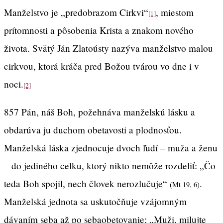
Manželstvo je „predobrazom Cirkvi“
, miestom
[1]
prítomnosti a pôsobenia Krista a znakom nového
života. Svätý Ján Zlatoústy nazýva manželstvo malou
cirkvou, ktorá kráča pred Božou tvárou vo dne i v
noci.
[2]
857 Pán, náš Boh, požehnáva manželskú lásku a
obdarúva ju duchom obetavosti a plodnosťou.
Manželská láska zjednocuje dvoch ľudí – muža a ženu
– do jediného celku, ktorý nikto nemôže rozdeliť: „Čo
teda Boh spojil, nech človek nerozlučuje“
.
(Mt 19, 6)
Manželská jednota sa uskutočňuje vzájomným
dávaním seba až po sebaobetovanie: „Muži, milujte