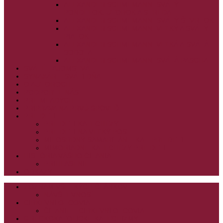
ALEXANDER SCHMEMANN: SVÄTÝ
PONDELOK, UTOROK A STREDA
ALEXANDER SCHMEMANN: SVÄTÝ ŠTVRTOK
ALEXANDER SCHMEMANN: VEĽKÝ A SVÄTÝ
PIATOK
ALEXANDER SCHMEMANN: VEĽKÁ A SVÄTÁ
SOBOTA
ALEXANDER SCHMEMANN: SVÄTÁ PASCHA
SVÄTÉ TAJOMSTVÁ
SYNAXÁR – SVÄTÍ DŇA
O AUTOROCH
PODPORTE NÁS
PRE MLADÝCH
PRÍPRAVA NA PRVÚ SPOVEĎ
PRE DETI
PRE DETI KATECHÉZY
PRE DETI NA VEĽKÝ PÔST
MILOSRDNÝ SAMARITÁN – KAT. PRE DETI
MIMORIADNE KATECHÉZY PRE DETI
HISTÓRIA VÁŠHO ČÍTANIA
PRIHLASENIE
ODKAZY
ZOZNAM VŠETKÝCH ČLÁNKOV
NÁVŠTEVNOSŤ
CIRKEVNÍ OTCOVIA
ČÍTANIE – CIRKEVNÍ OTCOVIA
GRÉCKOKATOLÍCKE KATECHIZMY