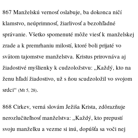
867 Manželskú vernosť oslabuje, ba dokonca ničí
klamstvo, neúprimnosť, žiarlivosť a bezohľadné
správanie. Všetko spomenuté môže viesť k manželskej
zrade a k premrhaniu milostí, ktoré boli prijaté vo
svätom tajomstve manželstva. Kristus prirovnáva aj
žiadostivé myšlienky k cudzoložstvu: „Každý, kto na
ženu hľadí žiadostivo, už s ňou scudzoložil vo svojom
srdci“
.
(Mt 5, 28)
868 Cirkev, verná slovám Ježiša Krista, zdôrazňuje
nerozlučiteľnosť manželstva: „Každý, kto prepustí
svoju manželku a vezme si inú, dopúšťa sa voči nej