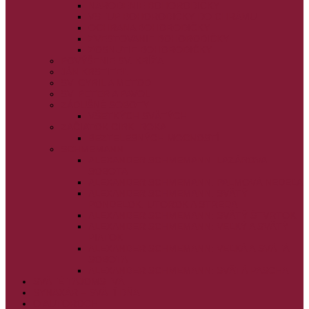
NARODENIE BOHORODIČKY
VSTUP BOHORODIČKY DO CHRÁMU
OCHRANA BOHORODIČKY
ZVESTOVANIE BOHORODIČKY
ZOSNUTIE BOHORODIČKY
POVÝŠENIE SV. KRÍŽA
JÁN KRSTITEĽ
SV. CYRIL A METOD
SV. PETER A PAVOL
ZÁDUŠNÉ SOBOTY
VŠETKÝCH SVÄTÝCH
ZAČIATOK CIRK. ROKA
BEZTELESNÝCH MOCNOSTÍ
SCHMEMANN
ALEXANDER SCHMEMANN: LAZÁROVA
SOBOTA
ALEXANDER SCHMEMANN: PALMOVÁ NEDEĽA
ALEXANDER SCHMEMANN: SVÄTÝ
PONDELOK, UTOROK A STREDA
ALEXANDER SCHMEMANN: SVÄTÝ ŠTVRTOK
ALEXANDER SCHMEMANN: VEĽKÝ A SVÄTÝ
PIATOK
ALEXANDER SCHMEMANN: VEĽKÁ A SVÄTÁ
SOBOTA
ALEXANDER SCHMEMANN: SVÄTÁ PASCHA
SVÄTÉ TAJOMSTVÁ
SYNAXÁR – SVÄTÍ DŇA
O AUTOROCH