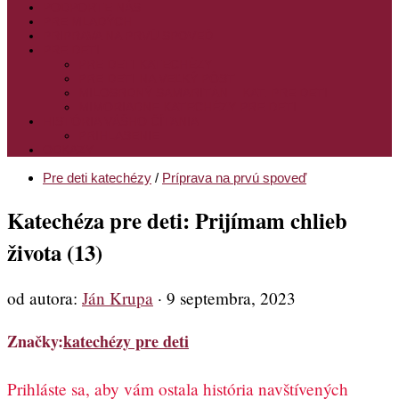
PODPORTE NÁS
PRE MLADÝCH
PRÍPRAVA NA PRVÚ SPOVEĎ
PRE DETI
PRE DETI KATECHÉZY
PRE DETI NA VEĽKÝ PÔST
MILOSRDNÝ SAMARITÁN – KAT. PRE DETI
MIMORIADNE KATECHÉZY PRE DETI
HISTÓRIA VÁŠHO ČÍTANIA
PRIHLASENIE
ODKAZY
Pre deti katechézy
/
Príprava na prvú spoveď
Katechéza pre deti: Prijímam chlieb
života (13)
od autora:
Ján Krupa
·
9 septembra, 2023
Značky:
katechézy pre deti
Prihláste sa, aby vám ostala história navštívených