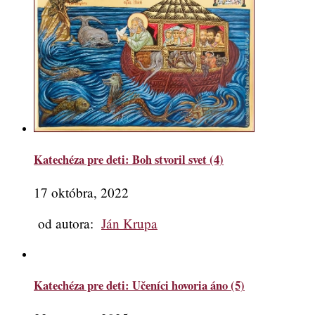
Katechéza pre deti: Boh stvoril svet (4)
17 októbra, 2022
od autora:
Ján Krupa
Katechéza pre deti: Učeníci hovoria áno (5)