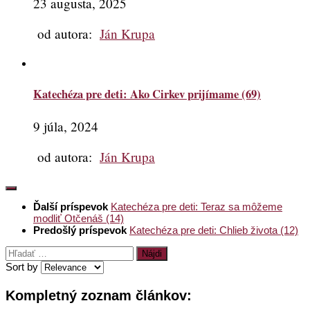
23 augusta, 2025
od autora:
Ján Krupa
Katechéza pre deti: Ako Cirkev prijímame (69)
9 júla, 2024
od autora:
Ján Krupa
Ďalší príspevok
Katechéza pre deti: Teraz sa môžeme
modliť Otčenáš (14)
Predošlý príspevok
Katechéza pre deti: Chlieb života (12)
Hľadať:
Sort by
Kompletný zoznam článkov: