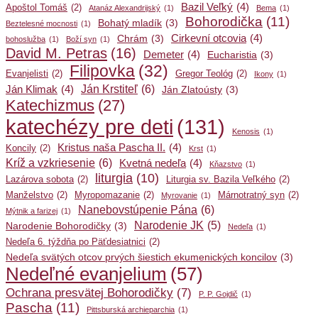
Bazil Veľký
(4)
Apoštol Tomáš
(2)
Atanáz Alexandrijský
(1)
Bema
(1)
Bohorodička
(11)
Bohatý mladík
(3)
Beztelesné mocnosti
(1)
Cirkevní otcovia
(4)
Chrám
(3)
bohoslužba
(1)
Boží syn
(1)
David M. Petras
(16)
Demeter
(4)
Eucharistia
(3)
Filipovka
(32)
Evanjelisti
(2)
Gregor Teológ
(2)
Ikony
(1)
Ján Krstiteľ
(6)
Ján Klimak
(4)
Ján Zlatoústy
(3)
Katechizmus
(27)
katechézy pre deti
(131)
Kenosis
(1)
Kristus naša Pascha II.
(4)
Koncily
(2)
Krst
(1)
Kríž a vzkriesenie
(6)
Kvetná nedeľa
(4)
Kňazstvo
(1)
liturgia
(10)
Lazárova sobota
(2)
Liturgia sv. Bazila Veľkého
(2)
Manželstvo
(2)
Myropomazanie
(2)
Márnotratný syn
(2)
Myrovanie
(1)
Nanebovstúpenie Pána
(6)
Mýtnik a farizej
(1)
Narodenie JK
(5)
Narodenie Bohorodičky
(3)
Nedeľa
(1)
Nedeľa 6. týždňa po Päťdesiatnici
(2)
Nedeľa svätých otcov prvých šiestich ekumenických koncilov
(3)
Nedeľné evanjelium
(57)
Ochrana presvätej Bohorodičky
(7)
P. P. Gojdič
(1)
Pascha
(11)
Pittsburská archieparchia
(1)