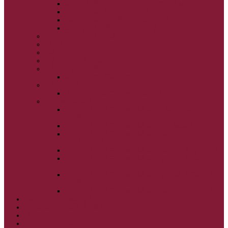
VSTUP BOHORODIČKY DO CHRÁMU
OCHRANA BOHORODIČKY
ZVESTOVANIE BOHORODIČKY
ZOSNUTIE BOHORODIČKY
POVÝŠENIE SV. KRÍŽA
JÁN KRSTITEĽ
SV. CYRIL A METOD
SV. PETER A PAVOL
ZÁDUŠNÉ SOBOTY
VŠETKÝCH SVÄTÝCH
ZAČIATOK CIRK. ROKA
BEZTELESNÝCH MOCNOSTÍ
SCHMEMANN
ALEXANDER SCHMEMANN: LAZÁROVA
SOBOTA
ALEXANDER SCHMEMANN: PALMOVÁ NEDEĽA
ALEXANDER SCHMEMANN: SVÄTÝ
PONDELOK, UTOROK A STREDA
ALEXANDER SCHMEMANN: SVÄTÝ ŠTVRTOK
ALEXANDER SCHMEMANN: VEĽKÝ A SVÄTÝ
PIATOK
ALEXANDER SCHMEMANN: VEĽKÁ A SVÄTÁ
SOBOTA
ALEXANDER SCHMEMANN: SVÄTÁ PASCHA
SVÄTÉ TAJOMSTVÁ
SYNAXÁR – SVÄTÍ DŇA
O AUTOROCH
PODPORTE NÁS