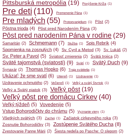
Pittsburská metropólia
(19)
Povýšenie Kríža
(1)
Pre deti
(110)
Premenenie Pána
(1)
Pre mladých
(55)
Pôst
(2)
Protoevanjelium
(1)
Pôstna trioda
(4)
Pôst pred Narodením Pána
(3)
Pôst pred narodením Pána v rodine
(29)
Schmemann
(7)
Spis Rebrík
(4)
Samaritán
(2)
Služba
(1)
Spomienka na zosnulých
(4)
Sv. Cyril a Metod
(3)
Sv. Lukáš
(2)
Sv. Peter a Pavol
(5)
Sviatosť zmierenia
(2)
Svätá trojica
(2)
Sväté tajomstvá (sviatosti)
(9)
Svätý Duch
(9)
Svätí
(1)
Thomas Hopko
(6)
Synaxár
(2)
Traja svätitelia
(1)
Ukázať; že sme svatí
(6)
Utiereň
(1)
Uzdravenie
(1)
Uzdravenie ochrnutého
(2)
Večiereň
(1)
Veľký a svätý štvrtok
(1)
Veľký pôst
(19)
Veľký a Svätý piatok
(3)
Veľký pôst pre domácu Cirkev
(40)
Veľký týždeň
(5)
Vovedenije
(5)
Vstup Bohorodičkty do chrámu
(5)
Vyznanie viery
(1)
Všetkých svätých
(3)
Začiatok cirkevného roka
(3)
Zachej
(1)
Zostúpenie Svätého Ducha
(8)
Zosnutie Bohorodičky
(3)
Zvestovanie Panne Márii
(2)
Šiesta nedeľa po Pasche: O slepom
(2)