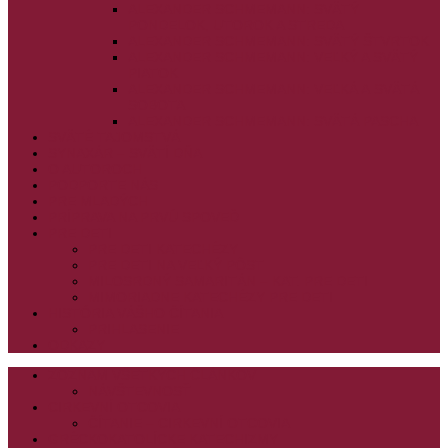
ALEXANDER SCHMEMANN: SVÄTÝ
PONDELOK, UTOROK A STREDA
ALEXANDER SCHMEMANN: SVÄTÝ ŠTVRTOK
ALEXANDER SCHMEMANN: VEĽKÝ A SVÄTÝ
PIATOK
ALEXANDER SCHMEMANN: VEĽKÁ A SVÄTÁ
SOBOTA
ALEXANDER SCHMEMANN: SVÄTÁ PASCHA
SVÄTÉ TAJOMSTVÁ
SYNAXÁR – SVÄTÍ DŇA
O AUTOROCH
PODPORTE NÁS
PRE MLADÝCH
PRÍPRAVA NA PRVÚ SPOVEĎ
PRE DETI
PRE DETI KATECHÉZY
PRE DETI NA VEĽKÝ PÔST
MILOSRDNÝ SAMARITÁN – KAT. PRE DETI
MIMORIADNE KATECHÉZY PRE DETI
HISTÓRIA VÁŠHO ČÍTANIA
PRIHLASENIE
ODKAZY
ZOZNAM VŠETKÝCH ČLÁNKOV
NÁVŠTEVNOSŤ
CIRKEVNÍ OTCOVIA
ČÍTANIE – CIRKEVNÍ OTCOVIA
GRÉCKOKATOLÍCKE KATECHIZMY