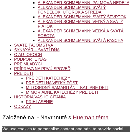
ALEXANDER SCHMEMANN: PALMOVÁ NEDEĽA
ALEXANDER SCHMEMANN: SVÄTÝ
PONDELOK, UTOROK A STREDA
ALEXANDER SCHMEMANN: SVÄTÝ ŠTVRTOK
ALEXANDER SCHMEMANN: VEĽKÝ A SVÄTÝ
PIATOK
ALEXANDER SCHMEMANN: VEĽKÁ A SVÄTÁ
SOBOTA
ALEXANDER SCHMEMANN: SVÄTÁ PASCHA
SVÄTÉ TAJOMSTVÁ
SYNAXÁR – SVÄTÍ DŇA
O AUTOROCH
PODPORTE NÁS
PRE MLADÝCH
PRÍPRAVA NA PRVÚ SPOVEĎ
PRE DETI
PRE DETI KATECHÉZY
PRE DETI NA VEĽKÝ PÔST
MILOSRDNÝ SAMARITÁN – KAT. PRE DETI
MIMORIADNE KATECHÉZY PRE DETI
HISTÓRIA VÁŠHO ČÍTANIA
PRIHLASENIE
ODKAZY
Založené na
- Navrhnuté s
Hueman téma
We use cookies to personalise content and ads, to provide social