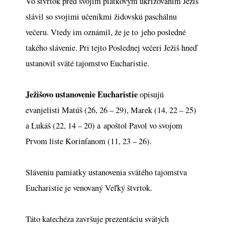
Vo štvrtok pred svojím piatkovým ukrižovaním Ježiš
slávil so svojimi učeníkmi židovskú paschálnu
večeru. Vtedy im oznámil, že je to jeho posledné
takého slávenie. Pri tejto Poslednej večeri Ježiš hneď
ustanovil sväté tajomstvo Eucharistie.
Ježišovo
ustanovenie Eucharistie
opisujú
evanjelisti Matúš (26, 26 – 29), Marek (14, 22 – 25)
a Lukáš (22, 14 – 20) a apoštol Pavol vo svojom
Prvom liste Korinťanom (11, 23 – 26).
Sláveniu pamiatky ustanovenia svätého tajomstva
Eucharistie je venovaný Veľký štvrtok.
Táto katechéza završuje prezentáciu svätých