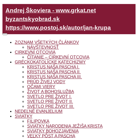
Andrej Škoviera - www.grkat.net
byzantskyobrad.sk
https://www.postoj.sk/autor/jan-krupa
ZOZNAM VŠETKÝCH ČLÁNKOV
NÁVŠTEVNOSŤ
CIRKEVNÍ OTCOVIA
ČÍTANIE – CIRKEVNÍ OTCOVIA
GRÉCKOKATOLÍCKE KATECHIZMY
KRISTUS NAŠA PASCHA I.
KRISTUS NAŠA PASCHA II.
KRISTUS NAŠA PASCHA III.
PRÚD ŽIVEJ VODY
OČAMI VIERY
ŽIVOT A BOHOSLUŽBA
SVETLO PRE ŽIVOT I.
SVETLO PRE ŽIVOT II.
SVETLO PRE ŽIVOT III.
NEDEĽNÉ EVANJELIUM
SVIATKY
FILIPOVKA
SVIATKY NARODENIA JEŽIŠA KRISTA
SVIATKY BOHOZJAVENIA
VEĽKÝ PÔST A PASCHA