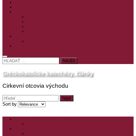
PRE MLADÝCH
PRÍPRAVA NA PRVÚ SPOVEĎ
PRE DETI
PRE DETI KATECHÉZY
PRE DETI NA VEĽKÝ PÔST
MILOSRDNÝ SAMARITÁN – KAT. PRE DETI
MIMORIADNE KATECHÉZY PRE DETI
HISTÓRIA VÁŠHO ČÍTANIA
PRIHLASENIE
ODKAZY
HĽADAŤ:
Gréckokatolícke katechézy, články
Cirkevní otcovia východu
Hľadať:
Sort by
ZOZNAM VŠETKÝCH ČLÁNKOV
NÁVŠTEVNOSŤ
CIRKEVNÍ OTCOVIA
ČÍTANIE – CIRKEVNÍ OTCOVIA