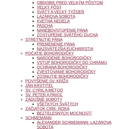
OBDOBIE PRED VEĽKÝM PÔSTOM
VEĽKÝ PÔST
SVÄTÝ A VEĽKÝ TÝŽDEŇ
LAZÁROVA SOBOTA
KVETNÁ NEDEĽA
PASCHA
NANEBOVSTÚPENIE PÁNA
ZOSTÚPENIE SVÄTÉHO DUCHA
STRETNUTIE PÁNA
PREMENENIE PÁNA
NAJSVÄTEJŠIA EUCHARISTIA
POČATIE BOHORODIČKY
NARODENIE BOHORODIČKY
VSTUP BOHORODIČKY DO CHRÁMU
OCHRANA BOHORODIČKY
ZVESTOVANIE BOHORODIČKY
ZOSNUTIE BOHORODIČKY
POVÝŠENIE SV. KRÍŽA
JÁN KRSTITEĽ
SV. CYRIL A METOD
SV. PETER A PAVOL
ZÁDUŠNÉ SOBOTY
VŠETKÝCH SVÄTÝCH
ZAČIATOK CIRK. ROKA
BEZTELESNÝCH MOCNOSTÍ
SCHMEMANN
ALEXANDER SCHMEMANN: LAZÁROVA
SOBOTA