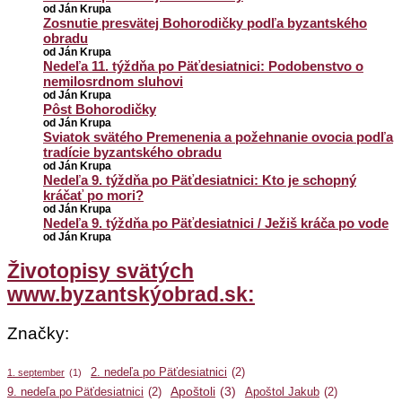
od Ján Krupa
Zosnutie presvätej Bohorodičky podľa byzantského
obradu
od Ján Krupa
Nedeľa 11. týždňa po Päťdesiatnici: Podobenstvo o
nemilosrdnom sluhovi
od Ján Krupa
Pôst Bohorodičky
od Ján Krupa
Sviatok svätého Premenenia a požehnanie ovocia podľa
tradície byzantského obradu
od Ján Krupa
Nedeľa 9. týždňa po Päťdesiatnici: Kto je schopný
kráčať po mori?
od Ján Krupa
Nedeľa 9. týždňa po Päťdesiatnici / Ježiš kráča po vode
od Ján Krupa
Životopisy svätých
www.byzantskýobrad.sk:
Značky:
2. nedeľa po Päťdesiatnici
(2)
1. september
(1)
Apoštoli
(3)
9. nedeľa po Päťdesiatnici
(2)
Apoštol Jakub
(2)