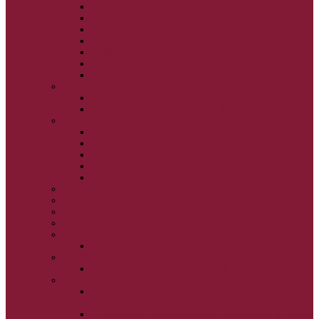
VEĽKÝ PÔST
SVÄTÝ A VEĽKÝ TÝŽDEŇ
LAZÁROVA SOBOTA
KVETNÁ NEDEĽA
PASCHA
NANEBOVSTÚPENIE PÁNA
ZOSTÚPENIE SVÄTÉHO DUCHA
STRETNUTIE PÁNA
PREMENENIE PÁNA
NAJSVÄTEJŠIA EUCHARISTIA
POČATIE BOHORODIČKY
NARODENIE BOHORODIČKY
VSTUP BOHORODIČKY DO CHRÁMU
OCHRANA BOHORODIČKY
ZVESTOVANIE BOHORODIČKY
ZOSNUTIE BOHORODIČKY
POVÝŠENIE SV. KRÍŽA
JÁN KRSTITEĽ
SV. CYRIL A METOD
SV. PETER A PAVOL
ZÁDUŠNÉ SOBOTY
VŠETKÝCH SVÄTÝCH
ZAČIATOK CIRK. ROKA
BEZTELESNÝCH MOCNOSTÍ
SCHMEMANN
ALEXANDER SCHMEMANN: LAZÁROVA
SOBOTA
ALEXANDER SCHMEMANN: PALMOVÁ NEDEĽA