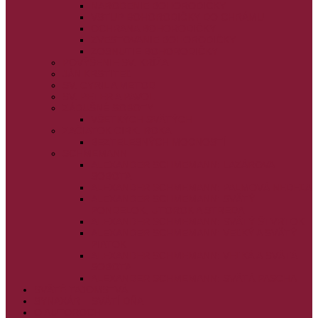
NARODENIE BOHORODIČKY
VSTUP BOHORODIČKY DO CHRÁMU
OCHRANA BOHORODIČKY
ZVESTOVANIE BOHORODIČKY
ZOSNUTIE BOHORODIČKY
POVÝŠENIE SV. KRÍŽA
JÁN KRSTITEĽ
SV. CYRIL A METOD
SV. PETER A PAVOL
ZÁDUŠNÉ SOBOTY
VŠETKÝCH SVÄTÝCH
ZAČIATOK CIRK. ROKA
BEZTELESNÝCH MOCNOSTÍ
SCHMEMANN
ALEXANDER SCHMEMANN: LAZÁROVA
SOBOTA
ALEXANDER SCHMEMANN: PALMOVÁ NEDEĽA
ALEXANDER SCHMEMANN: SVÄTÝ
PONDELOK, UTOROK A STREDA
ALEXANDER SCHMEMANN: SVÄTÝ ŠTVRTOK
ALEXANDER SCHMEMANN: VEĽKÝ A SVÄTÝ
PIATOK
ALEXANDER SCHMEMANN: VEĽKÁ A SVÄTÁ
SOBOTA
ALEXANDER SCHMEMANN: SVÄTÁ PASCHA
SVÄTÉ TAJOMSTVÁ
SYNAXÁR – SVÄTÍ DŇA
O AUTOROCH