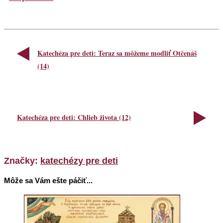
Katechéza pre deti: Teraz sa môžeme modliť Otčenáš
(14)
Katechéza pre deti: Chlieb života (12)
Značky:
katechézy pre deti
Môže sa Vám ešte páčiť...