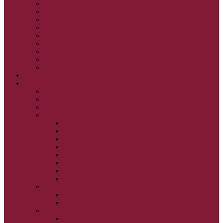
KRISTUS NAŠA PASCHA I.
KRISTUS NAŠA PASCHA II.
KRISTUS NAŠA PASCHA III.
PRÚD ŽIVEJ VODY
OČAMI VIERY
ŽIVOT A BOHOSLUŽBA
SVETLO PRE ŽIVOT I.
SVETLO PRE ŽIVOT II.
SVETLO PRE ŽIVOT III.
NEDEĽNÉ EVANJELIUM
SVIATKY
FILIPOVKA
SVIATKY NARODENIA JEŽIŠA KRISTA
SVIATKY BOHOZJAVENIA
VEĽKÝ PÔST A PASCHA
OBDOBIE PRED VEĽKÝM PÔSTOM
VEĽKÝ PÔST
SVÄTÝ A VEĽKÝ TÝŽDEŇ
LAZÁROVA SOBOTA
KVETNÁ NEDEĽA
PASCHA
NANEBOVSTÚPENIE PÁNA
ZOSTÚPENIE SVÄTÉHO DUCHA
STRETNUTIE PÁNA
PREMENENIE PÁNA
NAJSVÄTEJŠIA EUCHARISTIA
POČATIE BOHORODIČKY
NARODENIE BOHORODIČKY