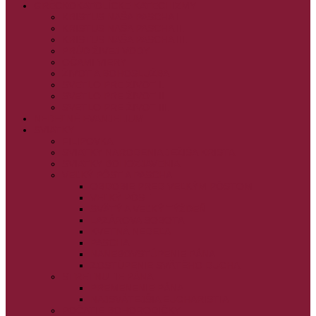
GRÉCKOKATOLÍCKE KATECHIZMY
KRISTUS NAŠA PASCHA I.
KRISTUS NAŠA PASCHA II.
KRISTUS NAŠA PASCHA III.
PRÚD ŽIVEJ VODY
OČAMI VIERY
ŽIVOT A BOHOSLUŽBA
SVETLO PRE ŽIVOT I.
SVETLO PRE ŽIVOT II.
SVETLO PRE ŽIVOT III.
NEDEĽNÉ EVANJELIUM
SVIATKY
FILIPOVKA
SVIATKY NARODENIA JEŽIŠA KRISTA
SVIATKY BOHOZJAVENIA
VEĽKÝ PÔST A PASCHA
OBDOBIE PRED VEĽKÝM PÔSTOM
VEĽKÝ PÔST
SVÄTÝ A VEĽKÝ TÝŽDEŇ
LAZÁROVA SOBOTA
KVETNÁ NEDEĽA
PASCHA
NANEBOVSTÚPENIE PÁNA
ZOSTÚPENIE SVÄTÉHO DUCHA
STRETNUTIE PÁNA
PREMENENIE PÁNA
NAJSVÄTEJŠIA EUCHARISTIA
POČATIE BOHORODIČKY