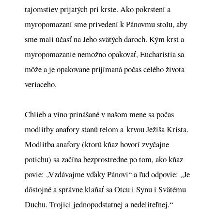
tajomstiev prijatých pri krste. Ako pokrstení a
myropomazaní sme privedení k Pánovmu stolu, aby
sme mali účasť na Jeho svätých daroch. Kým krst a
myropomazanie nemožno opakovať, Eucharistia sa
môže a je opakovane prijímaná počas celého života
veriaceho.
Chlieb a víno prinášané v našom mene sa počas
modlitby anafory stanú telom a krvou Ježiša Krista.
Modlitba anafory (ktorú kňaz hovorí zvyčajne
potichu) sa začína bezprostredne po tom, ako kňaz
povie: „Vzdávajme vďaky Pánovi“ a ľud odpovie: „Je
dôstojné a správne klaňať sa Otcu i Synu i Svätému
Duchu. Trojici jednopodstatnej a nedeliteľnej.“