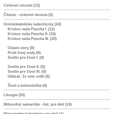
Cirkevní otcovia (12)
Čítanie - cirkevní otcovia (5)
Gréckokatolícke katechizmy (24)
Kristus naša Pascha I. (12)
Kristus naša Pascha II. (10)
Kristus naša Pascha III. (20)
Očami viery (0)
Prúd živej vody (6)
Svetlo pre život I. (0)
Svetlo pre život II. (0)
Svetlo pre život III. (0)
Ukázať, že sme svätí (6)
Život a bohoslužba (6)
Liturgia (20)
Milosrdný samaritán - kat. pre deti (14)
Mimoriadne katechézy pre deti (1)