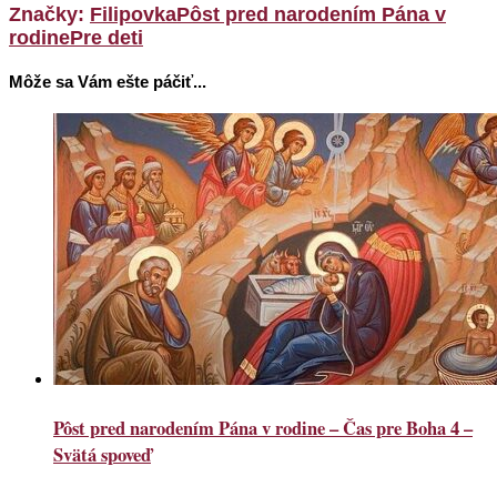
Značky:
Filipovka
Pôst pred narodením Pána v
rodine
Pre deti
Môže sa Vám ešte páčiť...
Pôst pred narodením Pána v rodine – Čas pre Boha 4 –
Svätá spoveď