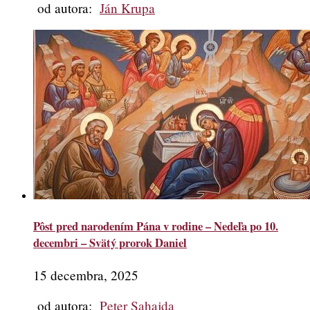
od autora:
Ján Krupa
Pôst pred narodením Pána v rodine – Nedeľa po 10.
decembri – Svätý prorok Daniel
15 decembra, 2025
od autora:
Peter Sahajda