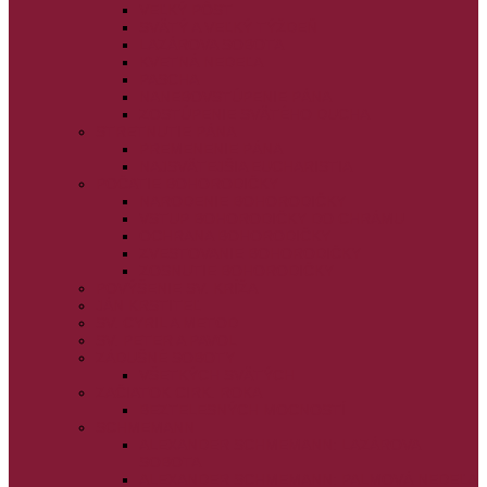
VEĽKÝ PÔST
SVÄTÝ A VEĽKÝ TÝŽDEŇ
LAZÁROVA SOBOTA
KVETNÁ NEDEĽA
PASCHA
NANEBOVSTÚPENIE PÁNA
ZOSTÚPENIE SVÄTÉHO DUCHA
STRETNUTIE PÁNA
PREMENENIE PÁNA
NAJSVÄTEJŠIA EUCHARISTIA
POČATIE BOHORODIČKY
NARODENIE BOHORODIČKY
VSTUP BOHORODIČKY DO CHRÁMU
OCHRANA BOHORODIČKY
ZVESTOVANIE BOHORODIČKY
ZOSNUTIE BOHORODIČKY
POVÝŠENIE SV. KRÍŽA
JÁN KRSTITEĽ
SV. CYRIL A METOD
SV. PETER A PAVOL
ZÁDUŠNÉ SOBOTY
VŠETKÝCH SVÄTÝCH
ZAČIATOK CIRK. ROKA
BEZTELESNÝCH MOCNOSTÍ
SCHMEMANN
ALEXANDER SCHMEMANN: LAZÁROVA
SOBOTA
ALEXANDER SCHMEMANN: PALMOVÁ NEDEĽA