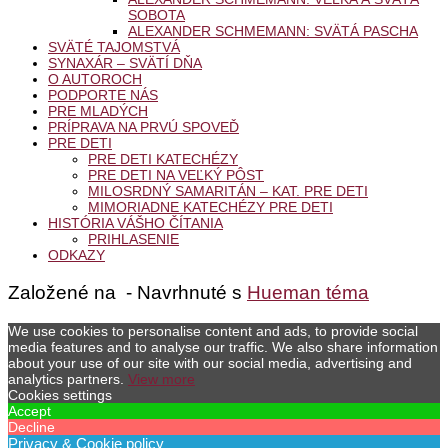
SOBOTA
ALEXANDER SCHMEMANN: SVÄTÁ PASCHA
SVÄTÉ TAJOMSTVÁ
SYNAXÁR – SVÄTÍ DŇA
O AUTOROCH
PODPORTE NÁS
PRE MLADÝCH
PRÍPRAVA NA PRVÚ SPOVEĎ
PRE DETI
PRE DETI KATECHÉZY
PRE DETI NA VEĽKÝ PÔST
MILOSRDNÝ SAMARITÁN – KAT. PRE DETI
MIMORIADNE KATECHÉZY PRE DETI
HISTÓRIA VÁŠHO ČÍTANIA
PRIHLASENIE
ODKAZY
Založené na
- Navrhnuté s
Hueman téma
We use cookies to personalise content and ads, to provide social
media features and to analyse our traffic. We also share information
about your use of our site with our social media, advertising and
analytics partners.
View more
Cookies settings
Accept
Decline
Privacy & Cookie policy