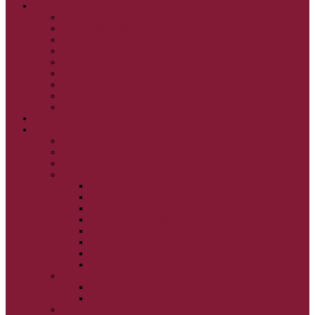
GRÉCKOKATOLÍCKE KATECHIZMY
KRISTUS NAŠA PASCHA I.
KRISTUS NAŠA PASCHA II.
KRISTUS NAŠA PASCHA III.
PRÚD ŽIVEJ VODY
OČAMI VIERY
ŽIVOT A BOHOSLUŽBA
SVETLO PRE ŽIVOT I.
SVETLO PRE ŽIVOT II.
SVETLO PRE ŽIVOT III.
NEDEĽNÉ EVANJELIUM
SVIATKY
FILIPOVKA
SVIATKY NARODENIA JEŽIŠA KRISTA
SVIATKY BOHOZJAVENIA
VEĽKÝ PÔST A PASCHA
OBDOBIE PRED VEĽKÝM PÔSTOM
VEĽKÝ PÔST
SVÄTÝ A VEĽKÝ TÝŽDEŇ
LAZÁROVA SOBOTA
KVETNÁ NEDEĽA
PASCHA
NANEBOVSTÚPENIE PÁNA
ZOSTÚPENIE SVÄTÉHO DUCHA
STRETNUTIE PÁNA
PREMENENIE PÁNA
NAJSVÄTEJŠIA EUCHARISTIA
POČATIE BOHORODIČKY