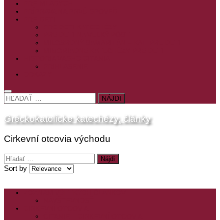
PRE MLADÝCH
PRÍPRAVA NA PRVÚ SPOVEĎ
PRE DETI
PRE DETI KATECHÉZY
PRE DETI NA VEĽKÝ PÔST
MILOSRDNÝ SAMARITÁN – KAT. PRE DETI
MIMORIADNE KATECHÉZY PRE DETI
HISTÓRIA VÁŠHO ČÍTANIA
PRIHLASENIE
ODKAZY
HĽADAŤ:
Gréckokatolícke katechézy, články
Cirkevní otcovia východu
Hľadať:
Sort by
ZOZNAM VŠETKÝCH ČLÁNKOV
NÁVŠTEVNOSŤ
CIRKEVNÍ OTCOVIA
ČÍTANIE – CIRKEVNÍ OTCOVIA