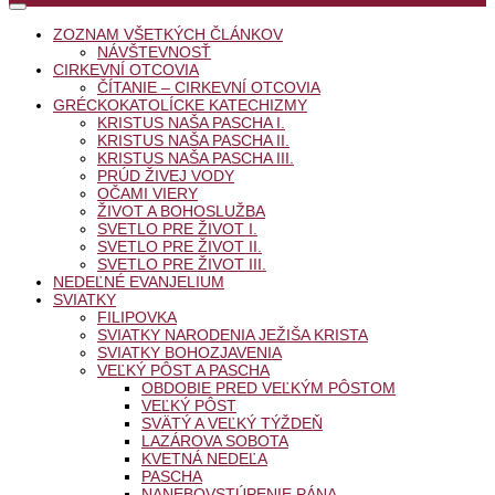
ZOZNAM VŠETKÝCH ČLÁNKOV
NÁVŠTEVNOSŤ
CIRKEVNÍ OTCOVIA
ČÍTANIE – CIRKEVNÍ OTCOVIA
GRÉCKOKATOLÍCKE KATECHIZMY
KRISTUS NAŠA PASCHA I.
KRISTUS NAŠA PASCHA II.
KRISTUS NAŠA PASCHA III.
PRÚD ŽIVEJ VODY
OČAMI VIERY
ŽIVOT A BOHOSLUŽBA
SVETLO PRE ŽIVOT I.
SVETLO PRE ŽIVOT II.
SVETLO PRE ŽIVOT III.
NEDEĽNÉ EVANJELIUM
SVIATKY
FILIPOVKA
SVIATKY NARODENIA JEŽIŠA KRISTA
SVIATKY BOHOZJAVENIA
VEĽKÝ PÔST A PASCHA
OBDOBIE PRED VEĽKÝM PÔSTOM
VEĽKÝ PÔST
SVÄTÝ A VEĽKÝ TÝŽDEŇ
LAZÁROVA SOBOTA
KVETNÁ NEDEĽA
PASCHA
NANEBOVSTÚPENIE PÁNA