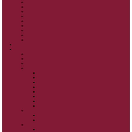
KRISTUS NAŠA PASCHA I.
KRISTUS NAŠA PASCHA II.
KRISTUS NAŠA PASCHA III.
PRÚD ŽIVEJ VODY
OČAMI VIERY
ŽIVOT A BOHOSLUŽBA
SVETLO PRE ŽIVOT I.
SVETLO PRE ŽIVOT II.
SVETLO PRE ŽIVOT III.
NEDEĽNÉ EVANJELIUM
SVIATKY
FILIPOVKA
SVIATKY NARODENIA JEŽIŠA KRISTA
SVIATKY BOHOZJAVENIA
VEĽKÝ PÔST A PASCHA
OBDOBIE PRED VEĽKÝM PÔSTOM
VEĽKÝ PÔST
SVÄTÝ A VEĽKÝ TÝŽDEŇ
LAZÁROVA SOBOTA
KVETNÁ NEDEĽA
PASCHA
NANEBOVSTÚPENIE PÁNA
ZOSTÚPENIE SVÄTÉHO DUCHA
STRETNUTIE PÁNA
PREMENENIE PÁNA
NAJSVÄTEJŠIA EUCHARISTIA
POČATIE BOHORODIČKY
NARODENIE BOHORODIČKY