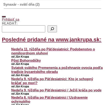
Synaxár - svätí dňa (2)
Prihlásiť sa
HĽADAŤ:
Posledné pridané na www.jankrupa.sk:
Nedeľa 11. týždňa po Päťdesiatnici: Podobenstvo o
nemilosrdnom sluhovi
od Ján Krupa
Pôst Bohorodičky
od Ján Krupa
Sviatok svätého Premenenia a požehnanie ovocia podľa
tradície byzantského obradu
od Ján Krupa
Nedeľa 9. týždňa po Päťdesiatnici: Kto je schopný
kráčať po mori?
od Ján Krupa
Nedeľa 9. týždňa po Päťdesiatnici / Ježiš kráča po vode
od Ján Krupa
Nedeľa 6. týždňa po Päťdesiatnici / Uzdravenie
ochrnutého