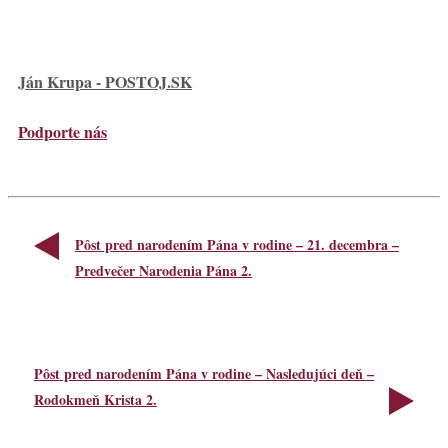
Ján Krupa - POSTOJ.SK
Podporte nás
Pôst pred narodením Pána v rodine – 21. decembra –
Predvečer Narodenia Pána 2.
Pôst pred narodením Pána v rodine – Nasledujúci deň –
Rodokmeň Krista 2.