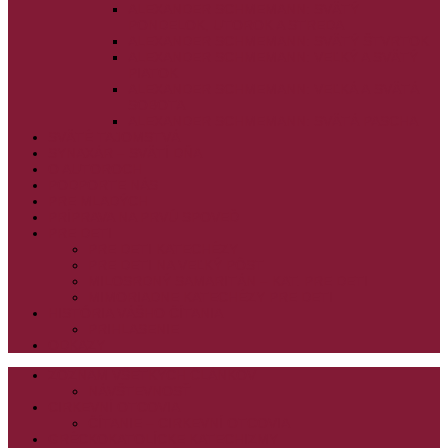
ALEXANDER SCHMEMANN: SVÄTÝ
PONDELOK, UTOROK A STREDA
ALEXANDER SCHMEMANN: SVÄTÝ ŠTVRTOK
ALEXANDER SCHMEMANN: VEĽKÝ A SVÄTÝ
PIATOK
ALEXANDER SCHMEMANN: VEĽKÁ A SVÄTÁ
SOBOTA
ALEXANDER SCHMEMANN: SVÄTÁ PASCHA
SVÄTÉ TAJOMSTVÁ
SYNAXÁR – SVÄTÍ DŇA
O AUTOROCH
PODPORTE NÁS
PRE MLADÝCH
PRÍPRAVA NA PRVÚ SPOVEĎ
PRE DETI
PRE DETI KATECHÉZY
PRE DETI NA VEĽKÝ PÔST
MILOSRDNÝ SAMARITÁN – KAT. PRE DETI
MIMORIADNE KATECHÉZY PRE DETI
HISTÓRIA VÁŠHO ČÍTANIA
PRIHLASENIE
ODKAZY
ZOZNAM VŠETKÝCH ČLÁNKOV
NÁVŠTEVNOSŤ
CIRKEVNÍ OTCOVIA
ČÍTANIE – CIRKEVNÍ OTCOVIA
GRÉCKOKATOLÍCKE KATECHIZMY