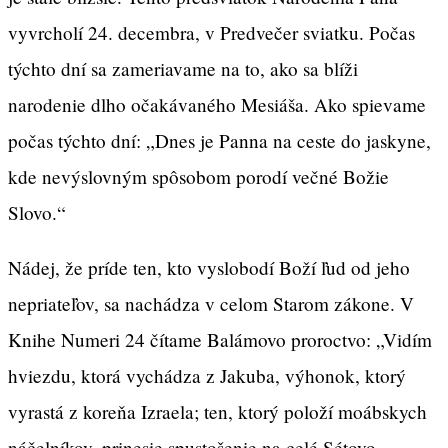
vyvrcholí 24. decembra, v Predvečer sviatku. Počas
týchto dní sa zameriavame na to, ako sa blíži
narodenie dlho očakávaného Mesiáša. Ako spievame
počas týchto dní: „Dnes je Panna na ceste do jaskyne,
kde nevýslovným spôsobom porodí večné Božie
Slovo.“
Nádej, že príde ten, kto vyslobodí Boží ľud od jeho
nepriateľov, sa nachádza v celom Starom zákone. V
Knihe Numeri 24 čítame Balámovo proroctvo: „Vidím
hviezdu, ktorá vychádza z Jakuba, výhonok, ktorý
vyrastá z koreňa Izraela; ten, ktorý položí moábskych
náčelníkov, prinesie spustošenie na celé Sétovo