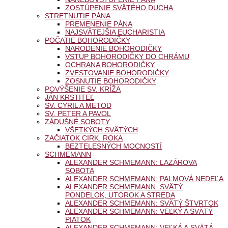
ZOSTÚPENIE SVÄTÉHO DUCHA
STRETNUTIE PÁNA
PREMENENIE PÁNA
NAJSVÄTEJŠIA EUCHARISTIA
POČATIE BOHORODIČKY
NARODENIE BOHORODIČKY
VSTUP BOHORODIČKY DO CHRÁMU
OCHRANA BOHORODIČKY
ZVESTOVANIE BOHORODIČKY
ZOSNUTIE BOHORODIČKY
POVÝŠENIE SV. KRÍŽA
JÁN KRSTITEĽ
SV. CYRIL A METOD
SV. PETER A PAVOL
ZÁDUŠNÉ SOBOTY
VŠETKÝCH SVÄTÝCH
ZAČIATOK CIRK. ROKA
BEZTELESNÝCH MOCNOSTÍ
SCHMEMANN
ALEXANDER SCHMEMANN: LAZÁROVA
SOBOTA
ALEXANDER SCHMEMANN: PALMOVÁ NEDEĽA
ALEXANDER SCHMEMANN: SVÄTÝ
PONDELOK, UTOROK A STREDA
ALEXANDER SCHMEMANN: SVÄTÝ ŠTVRTOK
ALEXANDER SCHMEMANN: VEĽKÝ A SVÄTÝ
PIATOK
ALEXANDER SCHMEMANN: VEĽKÁ A SVÄTÁ