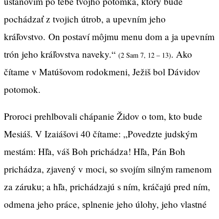
ustanovím po tebe tvojho potomka, ktorý bude
pochádzať z tvojich útrob, a upevním jeho
kráľovstvo. On postaví môjmu menu dom a ja upevním
trón jeho kráľovstva naveky.“
. Ako
(2 Sam 7, 12 – 13)
čítame v Matúšovom rodokmeni, Ježiš bol Dávidov
potomok.
Proroci prehlbovali chápanie Židov o tom, kto bude
Mesiáš. V Izaiášovi 40 čítame: „Povedzte judským
mestám: Hľa, váš Boh prichádza! Hľa, Pán Boh
prichádza, zjavený v moci, so svojím silným ramenom
za záruku; a hľa, prichádzajú s ním, kráčajú pred ním,
odmena jeho práce, splnenie jeho úlohy, jeho vlastné