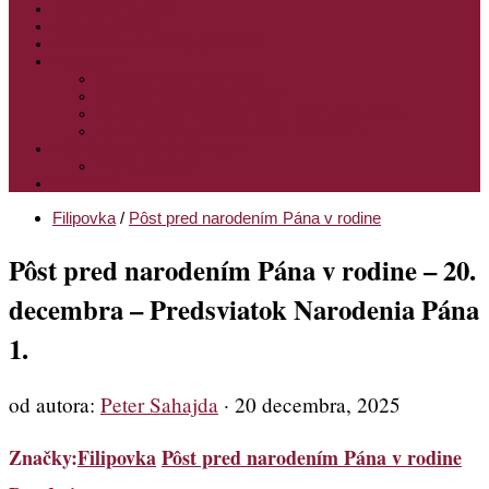
PODPORTE NÁS
PRE MLADÝCH
PRÍPRAVA NA PRVÚ SPOVEĎ
PRE DETI
PRE DETI KATECHÉZY
PRE DETI NA VEĽKÝ PÔST
MILOSRDNÝ SAMARITÁN – KAT. PRE DETI
MIMORIADNE KATECHÉZY PRE DETI
HISTÓRIA VÁŠHO ČÍTANIA
PRIHLASENIE
ODKAZY
Filipovka
/
Pôst pred narodením Pána v rodine
Pôst pred narodením Pána v rodine – 20.
decembra – Predsviatok Narodenia Pána
1.
od autora:
Peter Sahajda
·
20 decembra, 2025
Značky:
Filipovka
Pôst pred narodením Pána v rodine