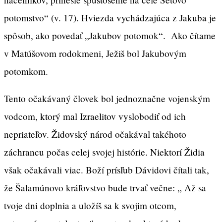
potomstvo“ (v. 17). Hviezda vychádzajúca z Jakuba je
spôsob, ako povedať „Jakubov potomok“. Ako čítame
v Matúšovom rodokmeni, Ježiš bol Jakubovým
potomkom.
Tento očakávaný človek bol jednoznačne vojenským
vodcom, ktorý mal Izraelitov vyslobodiť od ich
nepriateľov. Židovský národ očakával takéhoto
záchrancu počas celej svojej histórie. Niektorí Židia
však očakávali viac. Boží prísľub Dávidovi čítali tak,
že Šalamúnovo kráľovstvo bude trvať večne: „ Až sa
tvoje dni doplnia a uložíš sa k svojim otcom,