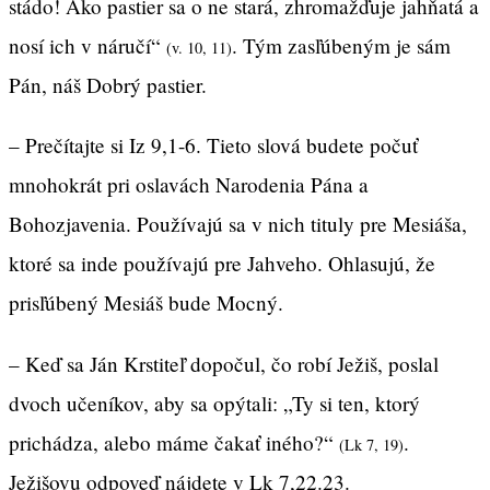
stádo! Ako pastier sa o ne stará, zhromažďuje jahňatá a
nosí ich v náručí“
. Tým zasľúbeným je sám
(v. 10, 11)
Pán, náš Dobrý pastier.
– Prečítajte si Iz 9,1-6. Tieto slová budete počuť
mnohokrát pri oslavách Narodenia Pána a
Bohozjavenia. Používajú sa v nich tituly pre Mesiáša,
ktoré sa inde používajú pre Jahveho. Ohlasujú, že
prisľúbený Mesiáš bude Mocný.
– Keď sa Ján Krstiteľ dopočul, čo robí Ježiš, poslal
dvoch učeníkov, aby sa opýtali: „Ty si ten, ktorý
prichádza, alebo máme čakať iného?“
.
(Lk 7, 19)
Ježišovu odpoveď nájdete v Lk 7,22.23.