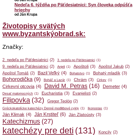
od Ján Krupa
Nedeľa 6. týždňa po Päťdesiatnici: Syn človeka odpúšťa
hriechy
od Ján Krupa
Životopisy svätých
www.byzantskýobrad.sk:
Značky:
2. nedeľa po Päťdesiatnici
(2)
3. nedeľa po Päťdesiatnici
(1)
Apoštoli
(3)
9. nedeľa po Päťdesiatnici
(2)
Apoštol Jakub
(2)
Anjeli
(1)
Bazil Veľký
(4)
Bohatý mladík
(3)
Apoštol Tomáš
(2)
Bohatstvo
(1)
Bohorodička
(9)
Chrám
(3)
Boháč a Lazár
(1)
Cirkev
(1)
David M. Petras
(16)
Cirkevní otcovia
(4)
Demeter
(4)
Eucharistia
(3)
Evanjelisti
(2)
Desať malomocných
(1)
Filipovka
(32)
Gregor Teológ
(2)
Gréckokatolícke katechézy Denné modlitbové cykly
(1)
Ikonostas
(1)
Ján Krstiteľ
(6)
Ján Klimak
(4)
Ján Zlatoústy
(3)
Katechizmus
(27)
katechézy pre deti
(131)
Koncily
(2)