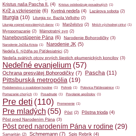
Kristus naša Pascha II.
(4)
Kristus oslobodzuje posadnutých
(1)
Kríž a vzkriesenie
(6)
Kvetná nedeľa
(4)
Lazárova sobota
(2)
liturgia
(10)
Liturgia sv. Bazila Veľkého
(2)
Manželstvo
(2)
Liturgia vopred posvätených darov
(1)
Mních východnej cirkvi
(1)
Myropomazanie
(2)
Márnotratný syn
(2)
Nanebovstúpenie Pána
(6)
Narodenie Bohorodičky
(3)
Narodenie JK
(5)
Narodenie Ježiša Krista
(1)
Nedeľa 6. týždňa po Päťdesiatnici
(2)
Nedeľa svätých otcov prvých šiestich ekumenických koncilov
(3)
Nedeľné evanjelium
(57)
Pascha
(11)
Ochrana presvätej Bohorodičky
(7)
Pittsburská metropólia
(19)
Podobenstvo o svadobnej hostine
(1)
Pohreb
(1)
Polovica Päťdesiatnice
(1)
Pomazanie chorých
(1)
Posadnutie
(1)
Povolanie apoštolov
(1)
Pre deti
(110)
Premenenie
(1)
Pre mladých
(55)
Pôstna trioda
(4)
Pôst
(2)
Pôst pred Narodením Pána
(3)
Pôst pred narodením Pána v rodine
(29)
Schmemann
(7)
Spis Rebrík
(4)
Samaritán
(2)