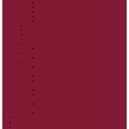
NARODENIE BOHORODIČKY
VSTUP BOHORODIČKY DO CHRÁMU
OCHRANA BOHORODIČKY
ZVESTOVANIE BOHORODIČKY
ZOSNUTIE BOHORODIČKY
POVÝŠENIE SV. KRÍŽA
JÁN KRSTITEĽ
SV. CYRIL A METOD
SV. PETER A PAVOL
ZÁDUŠNÉ SOBOTY
VŠETKÝCH SVÄTÝCH
ZAČIATOK CIRK. ROKA
BEZTELESNÝCH MOCNOSTÍ
SCHMEMANN
ALEXANDER SCHMEMANN: LAZÁROVA
SOBOTA
ALEXANDER SCHMEMANN: PALMOVÁ NEDEĽA
ALEXANDER SCHMEMANN: SVÄTÝ
PONDELOK, UTOROK A STREDA
ALEXANDER SCHMEMANN: SVÄTÝ ŠTVRTOK
ALEXANDER SCHMEMANN: VEĽKÝ A SVÄTÝ
PIATOK
ALEXANDER SCHMEMANN: VEĽKÁ A SVÄTÁ
SOBOTA
ALEXANDER SCHMEMANN: SVÄTÁ PASCHA
SVÄTÉ TAJOMSTVÁ
SYNAXÁR – SVÄTÍ DŇA
O AUTOROCH