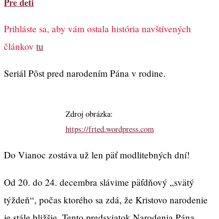
Pre deti
Prihláste sa, aby vám ostala história navštívených
článkov
tu
Seriál Pôst pred narodením Pána v rodine.
Zdroj obrázka:
https://frted.wordpress.com
Do Vianoc zostáva už len päť modlitebných dní!
Od 20. do 24. decembra slávime päťdňový „svätý
týždeň“, počas ktorého sa zdá, že Kristovo narodenie
je stále bližšie. Tento predsviatok Narodenia Pána