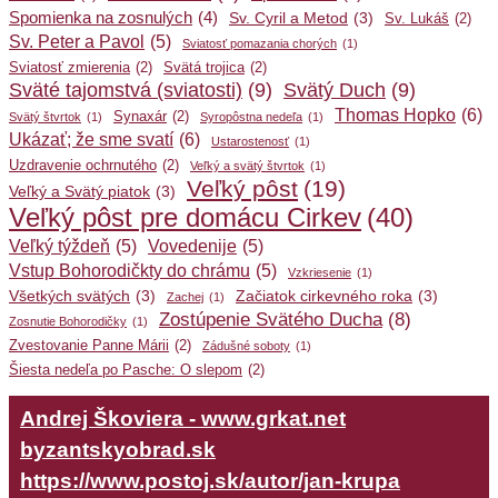
Spomienka na zosnulých
(4)
Sv. Cyril a Metod
(3)
Sv. Lukáš
(2)
Sv. Peter a Pavol
(5)
Sviatosť pomazania chorých
(1)
Sviatosť zmierenia
(2)
Svätá trojica
(2)
Sväté tajomstvá (sviatosti)
(9)
Svätý Duch
(9)
Thomas Hopko
(6)
Synaxár
(2)
Svätý štvrtok
(1)
Syropôstna nedeľa
(1)
Ukázať; že sme svatí
(6)
Ustarostenosť
(1)
Uzdravenie ochrnutého
(2)
Veľký a svätý štvrtok
(1)
Veľký pôst
(19)
Veľký a Svätý piatok
(3)
Veľký pôst pre domácu Cirkev
(40)
Veľký týždeň
(5)
Vovedenije
(5)
Vstup Bohorodičkty do chrámu
(5)
Vzkriesenie
(1)
Všetkých svätých
(3)
Začiatok cirkevného roka
(3)
Zachej
(1)
Zostúpenie Svätého Ducha
(8)
Zosnutie Bohorodičky
(1)
Zvestovanie Panne Márii
(2)
Zádušné soboty
(1)
Šiesta nedeľa po Pasche: O slepom
(2)
Andrej Škoviera - www.grkat.net
byzantskyobrad.sk
https://www.postoj.sk/autor/jan-krupa