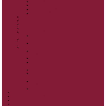
VSTUP BOHORODIČKY DO CHRÁMU
OCHRANA BOHORODIČKY
ZVESTOVANIE BOHORODIČKY
ZOSNUTIE BOHORODIČKY
POVÝŠENIE SV. KRÍŽA
JÁN KRSTITEĽ
SV. CYRIL A METOD
SV. PETER A PAVOL
ZÁDUŠNÉ SOBOTY
VŠETKÝCH SVÄTÝCH
ZAČIATOK CIRK. ROKA
BEZTELESNÝCH MOCNOSTÍ
SCHMEMANN
ALEXANDER SCHMEMANN: LAZÁROVA
SOBOTA
ALEXANDER SCHMEMANN: PALMOVÁ NEDEĽA
ALEXANDER SCHMEMANN: SVÄTÝ
PONDELOK, UTOROK A STREDA
ALEXANDER SCHMEMANN: SVÄTÝ ŠTVRTOK
ALEXANDER SCHMEMANN: VEĽKÝ A SVÄTÝ
PIATOK
ALEXANDER SCHMEMANN: VEĽKÁ A SVÄTÁ
SOBOTA
ALEXANDER SCHMEMANN: SVÄTÁ PASCHA
SVÄTÉ TAJOMSTVÁ
SYNAXÁR – SVÄTÍ DŇA
O AUTOROCH
PODPORTE NÁS