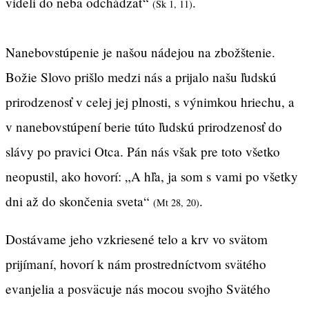
videli do neba odchádzať“
.
(Sk 1, 11)
Nanebovstúpenie je našou nádejou na zbožštenie.
Božie Slovo prišlo medzi nás a prijalo našu ľudskú
prirodzenosť v celej jej plnosti, s výnimkou hriechu, a
v nanebovstúpení berie túto ľudskú prirodzenosť do
slávy po pravici Otca. Pán nás však pre toto všetko
neopustil, ako hovorí: „A hľa, ja som s vami po všetky
dni až do skončenia sveta“
.
(Mt 28, 20)
Dostávame jeho vzkriesené telo a krv vo svätom
prijímaní, hovorí k nám prostredníctvom svätého
evanjelia a posväcuje nás mocou svojho Svätého