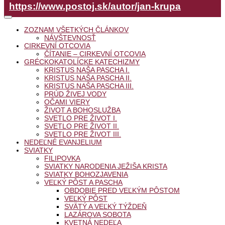
https://www.postoj.sk/autor/jan-krupa
ZOZNAM VŠETKÝCH ČLÁNKOV
NÁVŠTEVNOSŤ
CIRKEVNÍ OTCOVIA
ČÍTANIE – CIRKEVNÍ OTCOVIA
GRÉCKOKATOLÍCKE KATECHIZMY
KRISTUS NAŠA PASCHA I.
KRISTUS NAŠA PASCHA II.
KRISTUS NAŠA PASCHA III.
PRÚD ŽIVEJ VODY
OČAMI VIERY
ŽIVOT A BOHOSLUŽBA
SVETLO PRE ŽIVOT I.
SVETLO PRE ŽIVOT II.
SVETLO PRE ŽIVOT III.
NEDEĽNÉ EVANJELIUM
SVIATKY
FILIPOVKA
SVIATKY NARODENIA JEŽIŠA KRISTA
SVIATKY BOHOZJAVENIA
VEĽKÝ PÔST A PASCHA
OBDOBIE PRED VEĽKÝM PÔSTOM
VEĽKÝ PÔST
SVÄTÝ A VEĽKÝ TÝŽDEŇ
LAZÁROVA SOBOTA
KVETNÁ NEDEĽA