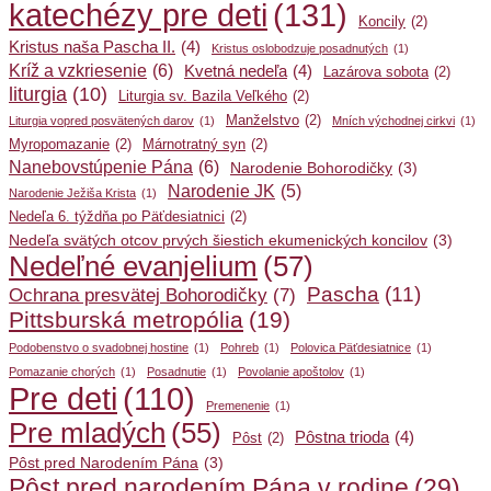
katechézy pre deti
(131)
Koncily
(2)
Kristus naša Pascha II.
(4)
Kristus oslobodzuje posadnutých
(1)
Kríž a vzkriesenie
(6)
Kvetná nedeľa
(4)
Lazárova sobota
(2)
liturgia
(10)
Liturgia sv. Bazila Veľkého
(2)
Manželstvo
(2)
Liturgia vopred posvätených darov
(1)
Mních východnej cirkvi
(1)
Myropomazanie
(2)
Márnotratný syn
(2)
Nanebovstúpenie Pána
(6)
Narodenie Bohorodičky
(3)
Narodenie JK
(5)
Narodenie Ježiša Krista
(1)
Nedeľa 6. týždňa po Päťdesiatnici
(2)
Nedeľa svätých otcov prvých šiestich ekumenických koncilov
(3)
Nedeľné evanjelium
(57)
Pascha
(11)
Ochrana presvätej Bohorodičky
(7)
Pittsburská metropólia
(19)
Podobenstvo o svadobnej hostine
(1)
Pohreb
(1)
Polovica Päťdesiatnice
(1)
Pomazanie chorých
(1)
Posadnutie
(1)
Povolanie apoštolov
(1)
Pre deti
(110)
Premenenie
(1)
Pre mladých
(55)
Pôstna trioda
(4)
Pôst
(2)
Pôst pred Narodením Pána
(3)
Pôst pred narodením Pána v rodine
(29)