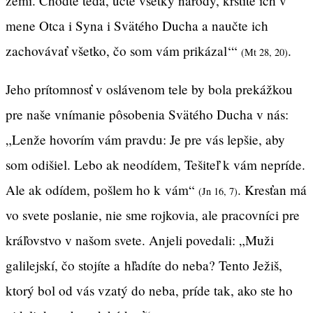
zemi. Choďte teda, učte všetky národy, krstite ich v
mene Otca i Syna i Svätého Ducha a naučte ich
zachovávať všetko, čo som vám prikázal‘“
.
(Mt 28, 20)
Jeho prítomnosť v oslávenom tele by bola prekážkou
pre naše vnímanie pôsobenia Svätého Ducha v nás:
„Lenže hovorím vám pravdu: Je pre vás lepšie, aby
som odišiel. Lebo ak neodídem, Tešiteľ k vám nepríde.
Ale ak odídem, pošlem ho k vám“
. Kresťan má
(Jn 16, 7)
vo svete poslanie, nie sme rojkovia, ale pracovníci pre
kráľovstvo v našom svete. Anjeli povedali: „Muži
galilejskí, čo stojíte a hľadíte do neba? Tento Ježiš,
ktorý bol od vás vzatý do neba, príde tak, ako ste ho