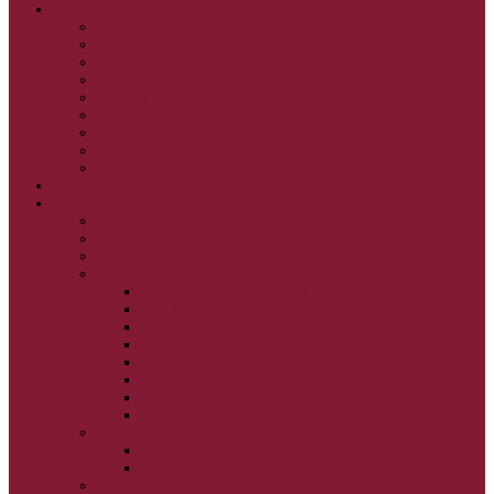
GRÉCKOKATOLÍCKE KATECHIZMY
KRISTUS NAŠA PASCHA I.
KRISTUS NAŠA PASCHA II.
KRISTUS NAŠA PASCHA III.
PRÚD ŽIVEJ VODY
OČAMI VIERY
ŽIVOT A BOHOSLUŽBA
SVETLO PRE ŽIVOT I.
SVETLO PRE ŽIVOT II.
SVETLO PRE ŽIVOT III.
NEDEĽNÉ EVANJELIUM
SVIATKY
FILIPOVKA
SVIATKY NARODENIA JEŽIŠA KRISTA
SVIATKY BOHOZJAVENIA
VEĽKÝ PÔST A PASCHA
OBDOBIE PRED VEĽKÝM PÔSTOM
VEĽKÝ PÔST
SVÄTÝ A VEĽKÝ TÝŽDEŇ
LAZÁROVA SOBOTA
KVETNÁ NEDEĽA
PASCHA
NANEBOVSTÚPENIE PÁNA
ZOSTÚPENIE SVÄTÉHO DUCHA
STRETNUTIE PÁNA
PREMENENIE PÁNA
NAJSVÄTEJŠIA EUCHARISTIA
POČATIE BOHORODIČKY