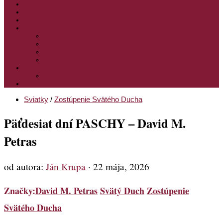
PODPORTE NÁS
PRE MLADÝCH
PRÍPRAVA NA PRVÚ SPOVEĎ
PRE DETI
PRE DETI KATECHÉZY
PRE DETI NA VEĽKÝ PÔST
MILOSRDNÝ SAMARITÁN – KAT. PRE DETI
MIMORIADNE KATECHÉZY PRE DETI
HISTÓRIA VÁŠHO ČÍTANIA
PRIHLASENIE
ODKAZY
Sviatky
/
Zostúpenie Svätého Ducha
Päťdesiat dní PASCHY – David M.
Petras
od autora:
Ján Krupa
·
22 mája, 2026
Značky:
David M. Petras
Svätý Duch
Zostúpenie
Svätého Ducha