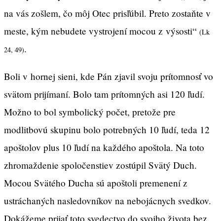
na vás zošlem, čo môj Otec prisľúbil. Preto zostaňte v
meste, kým nebudete vystrojení mocou z výsosti“
(Lk
.
24, 49)
Boli v hornej sieni, kde Pán zjavil svoju prítomnosť vo
svätom prijímaní. Bolo tam prítomných asi 120 ľudí.
Možno to bol symbolický počet, pretože pre
modlitbovú skupinu bolo potrebných 10 ľudí, teda 12
apoštolov plus 10 ľudí na každého apoštola. Na toto
zhromaždenie spoločenstiev zostúpil Svätý Duch.
Mocou Svätého Ducha sú apoštoli premenení z
ustráchaných nasledovníkov na nebojácnych svedkov.
Dokážeme prijať toto svedectvo do svojho života bez