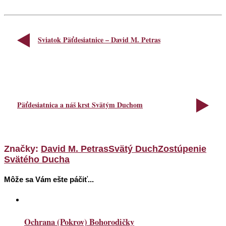
Sviatok Päťdesiatnice – David M. Petras
Päťdesiatnica a náš krst Svätým Duchom
Značky:
David M. Petras
Svätý Duch
Zostúpenie
Svätého Ducha
Môže sa Vám ešte páčiť...
Ochrana (Pokrov) Bohorodičky