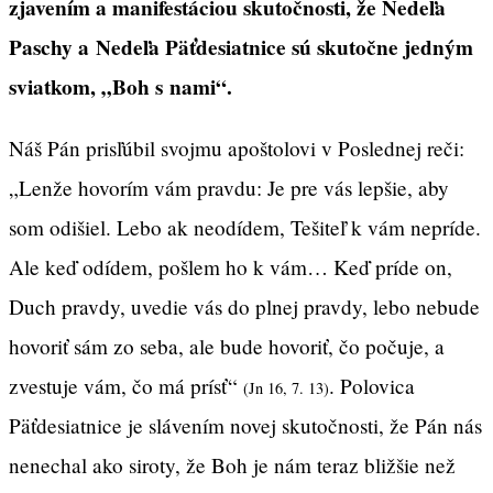
zjavením a manifestáciou skutočnosti, že Nedeľa
Paschy a Nedeľa Päťdesiatnice sú skutočne jedným
sviatkom, „Boh s nami“.
Náš Pán prisľúbil svojmu apoštolovi v Poslednej reči:
„Lenže hovorím vám pravdu: Je pre vás lepšie, aby
som odišiel. Lebo ak neodídem, Tešiteľ k vám nepríde.
Ale keď odídem, pošlem ho k vám… Keď príde on,
Duch pravdy, uvedie vás do plnej pravdy, lebo nebude
hovoriť sám zo seba, ale bude hovoriť, čo počuje, a
zvestuje vám, čo má prísť“
. Polovica
(Jn 16, 7. 13)
Päťdesiatnice je slávením novej skutočnosti, že Pán nás
nenechal ako siroty, že Boh je nám teraz bližšie než