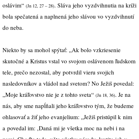
oslávim“
. Sláva jeho vyzdvihnutia na kríži
(Jn 12, 27 – 28)
bola spečatená a naplnená jeho slávou vo vyzdvihnutí
do neba.
Niekto by sa mohol spýtať: „Ak bolo vzkriesenie
skutočné a Kristus vstal vo svojom oslávenom ľudskom
tele, prečo nezostal, aby potvrdil vieru svojich
nasledovníkov a vládol nad svetom? No Ježiš povedal:
„Moje kráľovstvo nie je z tohto sveta“
. Je na
(Jn 18, 36)
nás, aby sme napĺňali jeho kráľovstvo tým, že budeme
ohlasovať a žiť jeho evanjelium: „Ježiš pristúpil k nim
a povedal im: ‚Daná mi je všetka moc na nebi i na