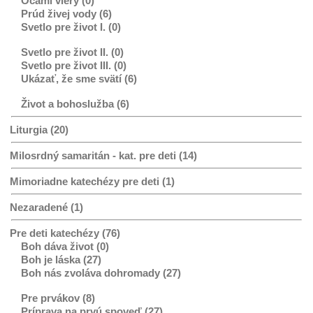
Očami viery (0)
Prúd živej vody (6)
Svetlo pre život I. (0)
Svetlo pre život II. (0)
Svetlo pre život III. (0)
Ukázať, že sme svätí (6)
Život a bohoslužba (6)
Liturgia (20)
Milosrdný samaritán - kat. pre deti (14)
Mimoriadne katechézy pre deti (1)
Nezaradené (1)
Pre deti katechézy (76)
Boh dáva život (0)
Boh je láska (27)
Boh nás zvoláva dohromady (27)
Pre prvákov (8)
Príprava na prvú spoveď (27)