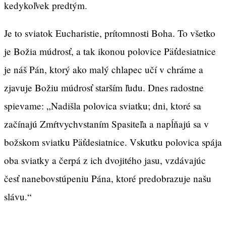
kedykoľvek predtým.
Je to sviatok Eucharistie, prítomnosti Boha. To všetko
je Božia múdrosť, a tak ikonou polovice Päťdesiatnice
je náš Pán, ktorý ako malý chlapec učí v chráme a
zjavuje Božiu múdrosť starším ľudu. Dnes radostne
spievame: „Nadišla polovica sviatku; dni, ktoré sa
začínajú Zmŕtvychvstaním Spasiteľa a napĺňajú sa v
božskom sviatku Päťdesiatnice. Vskutku polovica spája
oba sviatky a čerpá z ich dvojitého jasu, vzdávajúc
česť nanebovstúpeniu Pána, ktoré predobrazuje našu
slávu.“