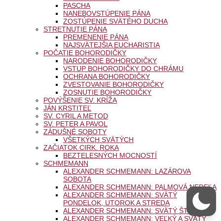
PASCHA
NANEBOVSTÚPENIE PÁNA
ZOSTÚPENIE SVÄTÉHO DUCHA
STRETNUTIE PÁNA
PREMENENIE PÁNA
NAJSVÄTEJŠIA EUCHARISTIA
POČATIE BOHORODIČKY
NARODENIE BOHORODIČKY
VSTUP BOHORODIČKY DO CHRÁMU
OCHRANA BOHORODIČKY
ZVESTOVANIE BOHORODIČKY
ZOSNUTIE BOHORODIČKY
POVÝŠENIE SV. KRÍŽA
JÁN KRSTITEĽ
SV. CYRIL A METOD
SV. PETER A PAVOL
ZÁDUŠNÉ SOBOTY
VŠETKÝCH SVÄTÝCH
ZAČIATOK CIRK. ROKA
BEZTELESNÝCH MOCNOSTÍ
SCHMEMANN
ALEXANDER SCHMEMANN: LAZÁROVA
SOBOTA
ALEXANDER SCHMEMANN: PALMOVÁ NEDEĽA
ALEXANDER SCHMEMANN: SVÄTÝ
PONDELOK, UTOROK A STREDA
ALEXANDER SCHMEMANN: SVÄTÝ ŠTVRTOK
ALEXANDER SCHMEMANN: VEĽKÝ A SVÄTÝ