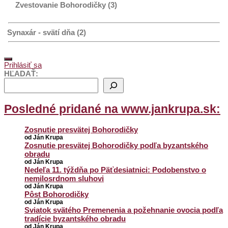
Zvestovanie Bohorodičky (3)
Synaxár - svätí dňa (2)
Prihlásiť sa
HĽADAŤ:
Posledné pridané na www.jankrupa.sk:
Zosnutie presvätej Bohorodičky
od Ján Krupa
Zosnutie presvätej Bohorodičky podľa byzantského
obradu
od Ján Krupa
Nedeľa 11. týždňa po Päťdesiatnici: Podobenstvo o
nemilosrdnom sluhovi
od Ján Krupa
Pôst Bohorodičky
od Ján Krupa
Sviatok svätého Premenenia a požehnanie ovocia podľa
tradície byzantského obradu
od Ján Krupa