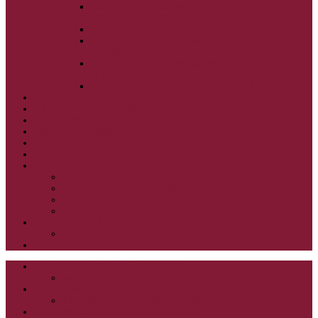
ALEXANDER SCHMEMANN: SVÄTÝ
PONDELOK, UTOROK A STREDA
ALEXANDER SCHMEMANN: SVÄTÝ ŠTVRTOK
ALEXANDER SCHMEMANN: VEĽKÝ A SVÄTÝ
PIATOK
ALEXANDER SCHMEMANN: VEĽKÁ A SVÄTÁ
SOBOTA
ALEXANDER SCHMEMANN: SVÄTÁ PASCHA
SVÄTÉ TAJOMSTVÁ
SYNAXÁR – SVÄTÍ DŇA
O AUTOROCH
PODPORTE NÁS
PRE MLADÝCH
PRÍPRAVA NA PRVÚ SPOVEĎ
PRE DETI
PRE DETI KATECHÉZY
PRE DETI NA VEĽKÝ PÔST
MILOSRDNÝ SAMARITÁN – KAT. PRE DETI
MIMORIADNE KATECHÉZY PRE DETI
HISTÓRIA VÁŠHO ČÍTANIA
PRIHLASENIE
ODKAZY
ZOZNAM VŠETKÝCH ČLÁNKOV
NÁVŠTEVNOSŤ
CIRKEVNÍ OTCOVIA
ČÍTANIE – CIRKEVNÍ OTCOVIA
GRÉCKOKATOLÍCKE KATECHIZMY