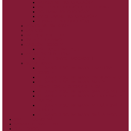
NARODENIE BOHORODIČKY
VSTUP BOHORODIČKY DO CHRÁMU
OCHRANA BOHORODIČKY
ZVESTOVANIE BOHORODIČKY
ZOSNUTIE BOHORODIČKY
POVÝŠENIE SV. KRÍŽA
JÁN KRSTITEĽ
SV. CYRIL A METOD
SV. PETER A PAVOL
ZÁDUŠNÉ SOBOTY
VŠETKÝCH SVÄTÝCH
ZAČIATOK CIRK. ROKA
BEZTELESNÝCH MOCNOSTÍ
SCHMEMANN
ALEXANDER SCHMEMANN: LAZÁROVA
SOBOTA
ALEXANDER SCHMEMANN: PALMOVÁ NEDEĽA
ALEXANDER SCHMEMANN: SVÄTÝ
PONDELOK, UTOROK A STREDA
ALEXANDER SCHMEMANN: SVÄTÝ ŠTVRTOK
ALEXANDER SCHMEMANN: VEĽKÝ A SVÄTÝ
PIATOK
ALEXANDER SCHMEMANN: VEĽKÁ A SVÄTÁ
SOBOTA
ALEXANDER SCHMEMANN: SVÄTÁ PASCHA
SVÄTÉ TAJOMSTVÁ
SYNAXÁR – SVÄTÍ DŇA
O AUTOROCH