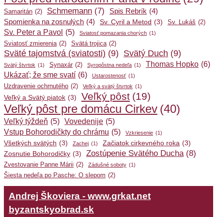
Schmemann
(7)
Spis Rebrík
(4)
Samaritán
(2)
Spomienka na zosnulých
(4)
Sv. Cyril a Metod
(3)
Sv. Lukáš
(2)
Sv. Peter a Pavol
(5)
Sviatosť pomazania chorých
(1)
Sviatosť zmierenia
(2)
Svätá trojica
(2)
Sväté tajomstvá (sviatosti)
(9)
Svätý Duch
(9)
Thomas Hopko
(6)
Synaxár
(2)
Svätý štvrtok
(1)
Syropôstna nedeľa
(1)
Ukázať; že sme svatí
(6)
Ustarostenosť
(1)
Uzdravenie ochrnutého
(2)
Veľký a svätý štvrtok
(1)
Veľký pôst
(19)
Veľký a Svätý piatok
(3)
Veľký pôst pre domácu Cirkev
(40)
Veľký týždeň
(5)
Vovedenije
(5)
Vstup Bohorodičkty do chrámu
(5)
Vzkriesenie
(1)
Všetkých svätých
(3)
Začiatok cirkevného roka
(3)
Zachej
(1)
Zostúpenie Svätého Ducha
(8)
Zosnutie Bohorodičky
(3)
Zvestovanie Panne Márii
(2)
Zádušné soboty
(1)
Šiesta nedeľa po Pasche: O slepom
(2)
Andrej Škoviera - www.grkat.net
byzantskyobrad.sk