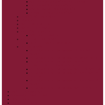
VSTUP BOHORODIČKY DO CHRÁMU
OCHRANA BOHORODIČKY
ZVESTOVANIE BOHORODIČKY
ZOSNUTIE BOHORODIČKY
POVÝŠENIE SV. KRÍŽA
JÁN KRSTITEĽ
SV. CYRIL A METOD
SV. PETER A PAVOL
ZÁDUŠNÉ SOBOTY
VŠETKÝCH SVÄTÝCH
ZAČIATOK CIRK. ROKA
BEZTELESNÝCH MOCNOSTÍ
SCHMEMANN
ALEXANDER SCHMEMANN: LAZÁROVA
SOBOTA
ALEXANDER SCHMEMANN: PALMOVÁ NEDEĽA
ALEXANDER SCHMEMANN: SVÄTÝ
PONDELOK, UTOROK A STREDA
ALEXANDER SCHMEMANN: SVÄTÝ ŠTVRTOK
ALEXANDER SCHMEMANN: VEĽKÝ A SVÄTÝ
PIATOK
ALEXANDER SCHMEMANN: VEĽKÁ A SVÄTÁ
SOBOTA
ALEXANDER SCHMEMANN: SVÄTÁ PASCHA
SVÄTÉ TAJOMSTVÁ
SYNAXÁR – SVÄTÍ DŇA
O AUTOROCH
PODPORTE NÁS