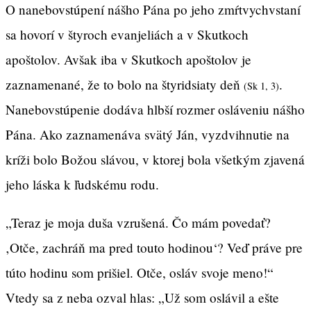
O nanebovstúpení nášho Pána po jeho zmŕtvychvstaní
sa hovorí v štyroch evanjeliách a v Skutkoch
apoštolov. Avšak iba v Skutkoch apoštolov je
zaznamenané, že to bolo na štyridsiaty deň
.
(Sk 1, 3)
Nanebovstúpenie dodáva hlbší rozmer osláveniu nášho
Pána. Ako zaznamenáva svätý Ján, vyzdvihnutie na
kríži bolo Božou slávou, v ktorej bola všetkým zjavená
jeho láska k ľudskému rodu.
„Teraz je moja duša vzrušená. Čo mám povedať?
‚Otče, zachráň ma pred touto hodinou‘? Veď práve pre
túto hodinu som prišiel. Otče, osláv svoje meno!“
Vtedy sa z neba ozval hlas: „Už som oslávil a ešte