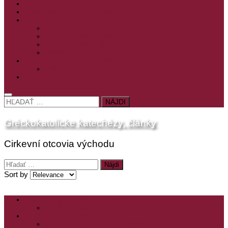
PRE MLADÝCH
PRÍPRAVA NA PRVÚ SPOVEĎ
PRE DETI
PRE DETI KATECHÉZY
PRE DETI NA VEĽKÝ PÔST
MILOSRDNÝ SAMARITÁN – KAT. PRE DETI
MIMORIADNE KATECHÉZY PRE DETI
HISTÓRIA VÁŠHO ČÍTANIA
PRIHLASENIE
ODKAZY
HĽADAŤ:
Gréckokatolícke katechézy, články
Cirkevní otcovia východu
Hľadať:
Sort by
ZOZNAM VŠETKÝCH ČLÁNKOV
NÁVŠTEVNOSŤ
CIRKEVNÍ OTCOVIA
ČÍTANIE – CIRKEVNÍ OTCOVIA