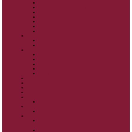
VEĽKÝ PÔST
SVÄTÝ A VEĽKÝ TÝŽDEŇ
LAZÁROVA SOBOTA
KVETNÁ NEDEĽA
PASCHA
NANEBOVSTÚPENIE PÁNA
ZOSTÚPENIE SVÄTÉHO DUCHA
STRETNUTIE PÁNA
PREMENENIE PÁNA
NAJSVÄTEJŠIA EUCHARISTIA
POČATIE BOHORODIČKY
NARODENIE BOHORODIČKY
VSTUP BOHORODIČKY DO CHRÁMU
OCHRANA BOHORODIČKY
ZVESTOVANIE BOHORODIČKY
ZOSNUTIE BOHORODIČKY
POVÝŠENIE SV. KRÍŽA
JÁN KRSTITEĽ
SV. CYRIL A METOD
SV. PETER A PAVOL
ZÁDUŠNÉ SOBOTY
VŠETKÝCH SVÄTÝCH
ZAČIATOK CIRK. ROKA
BEZTELESNÝCH MOCNOSTÍ
SCHMEMANN
ALEXANDER SCHMEMANN: LAZÁROVA
SOBOTA
ALEXANDER SCHMEMANN: PALMOVÁ NEDEĽA