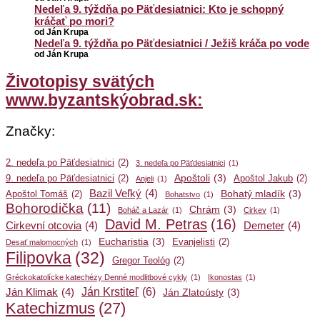
Nedeľa 9. týždňa po Päťdesiatnici: Kto je schopný
kráčať po mori?
od Ján Krupa
Nedeľa 9. týždňa po Päťdesiatnici / Ježiš kráča po vode
od Ján Krupa
Životopisy svätých
www.byzantskýobrad.sk:
Značky:
2. nedeľa po Päťdesiatnici
(2)
3. nedeľa po Päťdesiatnici
(1)
Apoštoli
(3)
9. nedeľa po Päťdesiatnici
(2)
Apoštol Jakub
(2)
Anjeli
(1)
Bazil Veľký
(4)
Bohatý mladík
(3)
Apoštol Tomáš
(2)
Bohatstvo
(1)
Bohorodička
(11)
Chrám
(3)
Boháč a Lazár
(1)
Cirkev
(1)
David M. Petras
(16)
Cirkevní otcovia
(4)
Demeter
(4)
Eucharistia
(3)
Evanjelisti
(2)
Desať malomocných
(1)
Filipovka
(32)
Gregor Teológ
(2)
Gréckokatolícke katechézy Denné modlitbové cykly
(1)
Ikonostas
(1)
Ján Krstiteľ
(6)
Ján Klimak
(4)
Ján Zlatoústy
(3)
Katechizmus
(27)