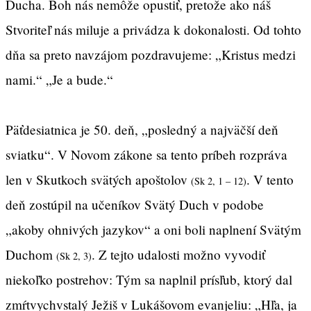
Ducha. Boh nás nemôže opustiť, pretože ako náš
Stvoriteľ nás miluje a privádza k dokonalosti. Od tohto
dňa sa preto navzájom pozdravujeme: „Kristus medzi
nami.“ „Je a bude.“
Päťdesiatnica je 50. deň, „posledný a najväčší deň
sviatku“. V Novom zákone sa tento príbeh rozpráva
len v Skutkoch svätých apoštolov
. V tento
(Sk 2, 1 – 12)
deň zostúpil na učeníkov Svätý Duch v podobe
„akoby ohnivých jazykov“ a oni boli naplnení Svätým
Duchom
. Z tejto udalosti možno vyvodiť
(Sk 2, 3)
niekoľko postrehov: Tým sa naplnil prísľub, ktorý dal
zmŕtvychvstalý Ježiš v Lukášovom evanjeliu: „Hľa, ja