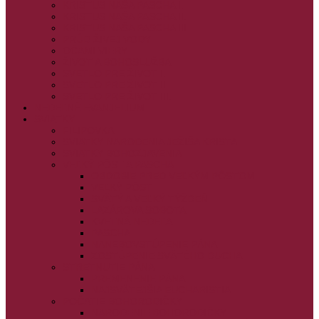
KRISTUS NAŠA PASCHA I.
KRISTUS NAŠA PASCHA II.
KRISTUS NAŠA PASCHA III.
PRÚD ŽIVEJ VODY
OČAMI VIERY
ŽIVOT A BOHOSLUŽBA
SVETLO PRE ŽIVOT I.
SVETLO PRE ŽIVOT II.
SVETLO PRE ŽIVOT III.
NEDEĽNÉ EVANJELIUM
SVIATKY
FILIPOVKA
SVIATKY NARODENIA JEŽIŠA KRISTA
SVIATKY BOHOZJAVENIA
VEĽKÝ PÔST A PASCHA
OBDOBIE PRED VEĽKÝM PÔSTOM
VEĽKÝ PÔST
SVÄTÝ A VEĽKÝ TÝŽDEŇ
LAZÁROVA SOBOTA
KVETNÁ NEDEĽA
PASCHA
NANEBOVSTÚPENIE PÁNA
ZOSTÚPENIE SVÄTÉHO DUCHA
STRETNUTIE PÁNA
PREMENENIE PÁNA
NAJSVÄTEJŠIA EUCHARISTIA
POČATIE BOHORODIČKY
NARODENIE BOHORODIČKY