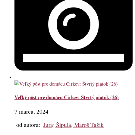
Veľký pôst pre domácu Cirkev: Štvrtý piatok (26)
7 marca, 2024
od autora:
Juraj Šipula, Maroš Tažik