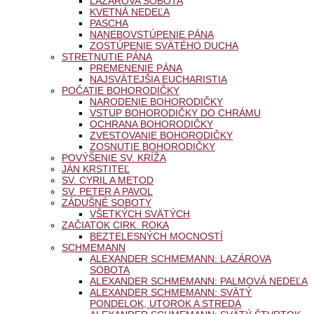
LAZÁROVA SOBOTA
KVETNÁ NEDEĽA
PASCHA
NANEBOVSTÚPENIE PÁNA
ZOSTÚPENIE SVÄTÉHO DUCHA
STRETNUTIE PÁNA
PREMENENIE PÁNA
NAJSVÄTEJŠIA EUCHARISTIA
POČATIE BOHORODIČKY
NARODENIE BOHORODIČKY
VSTUP BOHORODIČKY DO CHRÁMU
OCHRANA BOHORODIČKY
ZVESTOVANIE BOHORODIČKY
ZOSNUTIE BOHORODIČKY
POVÝŠENIE SV. KRÍŽA
JÁN KRSTITEĽ
SV. CYRIL A METOD
SV. PETER A PAVOL
ZÁDUŠNÉ SOBOTY
VŠETKÝCH SVÄTÝCH
ZAČIATOK CIRK. ROKA
BEZTELESNÝCH MOCNOSTÍ
SCHMEMANN
ALEXANDER SCHMEMANN: LAZÁROVA
SOBOTA
ALEXANDER SCHMEMANN: PALMOVÁ NEDEĽA
ALEXANDER SCHMEMANN: SVÄTÝ
PONDELOK, UTOROK A STREDA