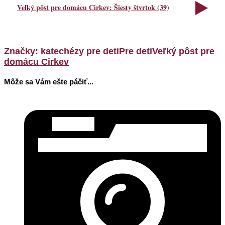
Veľký pôst pre domácu Cirkev: Šiesty štvrtok (39)
Značky:
katechézy pre deti
Pre deti
Veľký pôst pre
domácu Cirkev
Môže sa Vám ešte páčiť...