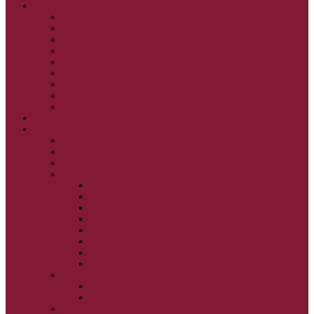
GRÉCKOKATOLÍCKE KATECHIZMY
KRISTUS NAŠA PASCHA I.
KRISTUS NAŠA PASCHA II.
KRISTUS NAŠA PASCHA III.
PRÚD ŽIVEJ VODY
OČAMI VIERY
ŽIVOT A BOHOSLUŽBA
SVETLO PRE ŽIVOT I.
SVETLO PRE ŽIVOT II.
SVETLO PRE ŽIVOT III.
NEDEĽNÉ EVANJELIUM
SVIATKY
FILIPOVKA
SVIATKY NARODENIA JEŽIŠA KRISTA
SVIATKY BOHOZJAVENIA
VEĽKÝ PÔST A PASCHA
OBDOBIE PRED VEĽKÝM PÔSTOM
VEĽKÝ PÔST
SVÄTÝ A VEĽKÝ TÝŽDEŇ
LAZÁROVA SOBOTA
KVETNÁ NEDEĽA
PASCHA
NANEBOVSTÚPENIE PÁNA
ZOSTÚPENIE SVÄTÉHO DUCHA
STRETNUTIE PÁNA
PREMENENIE PÁNA
NAJSVÄTEJŠIA EUCHARISTIA
POČATIE BOHORODIČKY