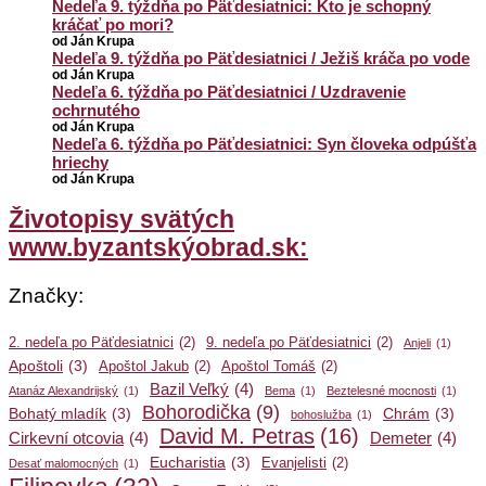
Nedeľa 9. týždňa po Päťdesiatnici: Kto je schopný
kráčať po mori?
od Ján Krupa
Nedeľa 9. týždňa po Päťdesiatnici / Ježiš kráča po vode
od Ján Krupa
Nedeľa 6. týždňa po Päťdesiatnici / Uzdravenie
ochrnutého
od Ján Krupa
Nedeľa 6. týždňa po Päťdesiatnici: Syn človeka odpúšťa
hriechy
od Ján Krupa
Životopisy svätých
www.byzantskýobrad.sk:
Značky:
2. nedeľa po Päťdesiatnici
(2)
9. nedeľa po Päťdesiatnici
(2)
Anjeli
(1)
Apoštoli
(3)
Apoštol Jakub
(2)
Apoštol Tomáš
(2)
Bazil Veľký
(4)
Atanáz Alexandrijský
(1)
Bema
(1)
Beztelesné mocnosti
(1)
Bohorodička
(9)
Bohatý mladík
(3)
Chrám
(3)
bohoslužba
(1)
David M. Petras
(16)
Cirkevní otcovia
(4)
Demeter
(4)
Eucharistia
(3)
Evanjelisti
(2)
Desať malomocných
(1)