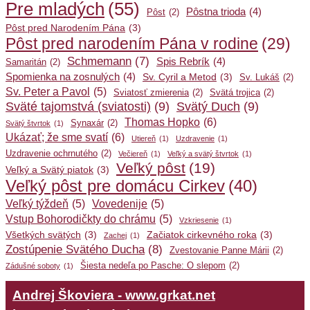
Pre mladých
(55)
Pôstna trioda
(4)
Pôst
(2)
Pôst pred Narodením Pána
(3)
Pôst pred narodením Pána v rodine
(29)
Schmemann
(7)
Spis Rebrík
(4)
Samaritán
(2)
Spomienka na zosnulých
(4)
Sv. Cyril a Metod
(3)
Sv. Lukáš
(2)
Sv. Peter a Pavol
(5)
Sviatosť zmierenia
(2)
Svätá trojica
(2)
Sväté tajomstvá (sviatosti)
(9)
Svätý Duch
(9)
Thomas Hopko
(6)
Synaxár
(2)
Svätý štvrtok
(1)
Ukázať; že sme svatí
(6)
Utiereň
(1)
Uzdravenie
(1)
Uzdravenie ochrnutého
(2)
Večiereň
(1)
Veľký a svätý štvrtok
(1)
Veľký pôst
(19)
Veľký a Svätý piatok
(3)
Veľký pôst pre domácu Cirkev
(40)
Veľký týždeň
(5)
Vovedenije
(5)
Vstup Bohorodičkty do chrámu
(5)
Vzkriesenie
(1)
Všetkých svätých
(3)
Začiatok cirkevného roka
(3)
Zachej
(1)
Zostúpenie Svätého Ducha
(8)
Zvestovanie Panne Márii
(2)
Šiesta nedeľa po Pasche: O slepom
(2)
Zádušné soboty
(1)
Andrej Škoviera - www.grkat.net