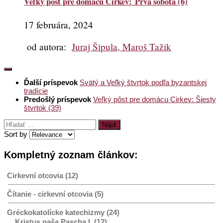
Veľký pôst pre domácu Cirkev: Prvá sobota (6)
17 februára, 2024
od autora:
Juraj Šipula, Maroš Tažik
Ďalší príspevok
Svätý a Veľký štvrtok podľa byzantskej
tradície
Predošlý príspevok
Veľký pôst pre domácu Cirkev: Šiesty
štvrtok (39)
Hľadať:
Sort by
Kompletný zoznam článkov:
Cirkevní otcovia (12)
Čítanie - cirkevní otcovia (5)
Gréckokatolícke katechizmy (24)
Kristus naša Pascha I. (12)