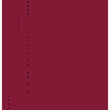
VSTUP BOHORODIČKY DO CHRÁMU
OCHRANA BOHORODIČKY
ZVESTOVANIE BOHORODIČKY
ZOSNUTIE BOHORODIČKY
POVÝŠENIE SV. KRÍŽA
JÁN KRSTITEĽ
SV. CYRIL A METOD
SV. PETER A PAVOL
ZÁDUŠNÉ SOBOTY
VŠETKÝCH SVÄTÝCH
ZAČIATOK CIRK. ROKA
BEZTELESNÝCH MOCNOSTÍ
SCHMEMANN
ALEXANDER SCHMEMANN: LAZÁROVA
SOBOTA
ALEXANDER SCHMEMANN: PALMOVÁ NEDEĽA
ALEXANDER SCHMEMANN: SVÄTÝ
PONDELOK, UTOROK A STREDA
ALEXANDER SCHMEMANN: SVÄTÝ ŠTVRTOK
ALEXANDER SCHMEMANN: VEĽKÝ A SVÄTÝ
PIATOK
ALEXANDER SCHMEMANN: VEĽKÁ A SVÄTÁ
SOBOTA
ALEXANDER SCHMEMANN: SVÄTÁ PASCHA
SVÄTÉ TAJOMSTVÁ
SYNAXÁR – SVÄTÍ DŇA
O AUTOROCH
PODPORTE NÁS