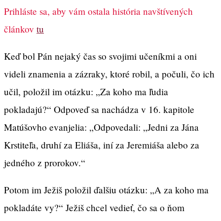
Prihláste sa, aby vám ostala história navštívených
článkov
tu
Keď bol Pán nejaký čas so svojimi učeníkmi a oni
videli znamenia a zázraky, ktoré robil, a počuli, čo ich
učil, položil im otázku: „Za koho ma ľudia
pokladajú?“ Odpoveď sa nachádza v 16. kapitole
Matúšovho evanjelia: „Odpovedali: „Jedni za Jána
Krstiteľa, druhí za Eliáša, iní za Jeremiáša alebo za
jedného z prorokov.“
Potom im Ježiš položil ďalšiu otázku: „A za koho ma
pokladáte vy?“ Ježiš chcel vedieť, čo sa o ňom