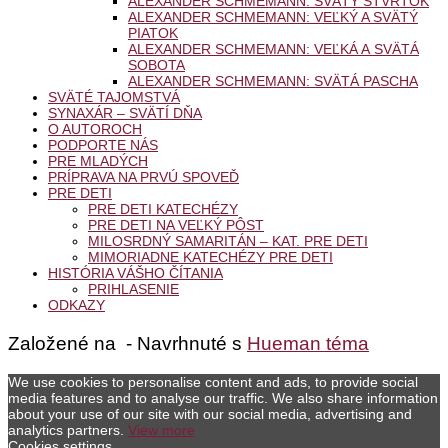
ALEXANDER SCHMEMANN: SVÄTÝ ŠTVRTOK
ALEXANDER SCHMEMANN: VEĽKÝ A SVÄTÝ
PIATOK
ALEXANDER SCHMEMANN: VEĽKÁ A SVÄTÁ
SOBOTA
ALEXANDER SCHMEMANN: SVÄTÁ PASCHA
SVÄTÉ TAJOMSTVÁ
SYNAXÁR – SVÄTÍ DŇA
O AUTOROCH
PODPORTE NÁS
PRE MLADÝCH
PRÍPRAVA NA PRVÚ SPOVEĎ
PRE DETI
PRE DETI KATECHÉZY
PRE DETI NA VEĽKÝ PÔST
MILOSRDNÝ SAMARITÁN – KAT. PRE DETI
MIMORIADNE KATECHÉZY PRE DETI
HISTÓRIA VÁŠHO ČÍTANIA
PRIHLASENIE
ODKAZY
Založené na
- Navrhnuté s
Hueman téma
We use cookies to personalise content and ads, to provide social
media features and to analyse our traffic. We also share information
about your use of our site with our social media, advertising and
analytics partners.
View more
Cookies settings