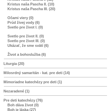
Kristus naša Pascha II. (10)
Kristus naša Pascha III. (20)
Očami viery (0)
Prúd živej vody (6)
Svetlo pre život I. (0)
Svetlo pre život II. (0)
Svetlo pre život III. (0)
Ukázať, že sme svätí (6)
Život a bohoslužba (6)
Liturgia (20)
Milosrdný samaritán - kat. pre deti (14)
Mimoriadne katechézy pre deti (1)
Nezaradené (1)
Pre deti katechézy (76)
Boh dáva život (0)
Boh je láska (27)