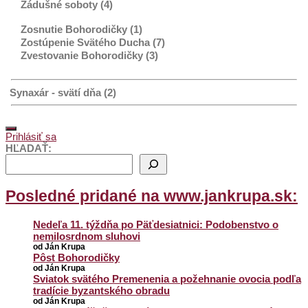
Zádušné soboty (4)
Zosnutie Bohorodičky (1)
Zostúpenie Svätého Ducha (7)
Zvestovanie Bohorodičky (3)
Synaxár - svätí dňa (2)
Prihlásiť sa
HĽADAŤ:
Posledné pridané na www.jankrupa.sk:
Nedeľa 11. týždňa po Päťdesiatnici: Podobenstvo o
nemilosrdnom sluhovi
od Ján Krupa
Pôst Bohorodičky
od Ján Krupa
Sviatok svätého Premenenia a požehnanie ovocia podľa
tradície byzantského obradu
od Ján Krupa