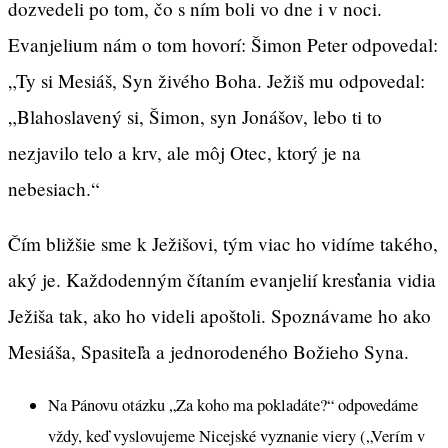
dozvedeli po tom, čo s ním boli vo dne i v noci.
Evanjelium nám o tom hovorí: Šimon Peter odpovedal:
„Ty si Mesiáš, Syn živého Boha. Ježiš mu odpovedal:
„Blahoslavený si, Šimon, syn Jonášov, lebo ti to
nezjavilo telo a krv, ale môj Otec, ktorý je na
nebesiach.“
Čím bližšie sme k Ježišovi, tým viac ho vidíme takého,
aký je. Každodenným čítaním evanjelií kresťania vidia
Ježiša tak, ako ho videli apoštoli. Spoznávame ho ako
Mesiáša, Spasiteľa a jednorodeného Božieho Syna.
Na Pánovu otázku „Za koho ma pokladáte?“ odpovedáme
vždy, keď vyslovujeme Nicejské vyznanie viery („Verím v