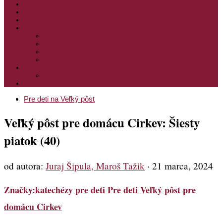
PODPORTE NÁS
PRE MLADÝCH
PRÍPRAVA NA PRVÚ SPOVEĎ
PRE DETI
PRE DETI KATECHÉZY
PRE DETI NA VEĽKÝ PÔST
MILOSRDNÝ SAMARITÁN – KAT. PRE DETI
MIMORIADNE KATECHÉZY PRE DETI
HISTÓRIA VÁŠHO ČÍTANIA
PRIHLASENIE
ODKAZY
Pre deti na Veľký pôst
Veľký pôst pre domácu Cirkev: Šiesty
piatok (40)
od autora:
Juraj Šipula, Maroš Tažik
·
21 marca, 2024
Značky:
katechézy pre deti
Pre deti
Veľký pôst pre
domácu Cirkev