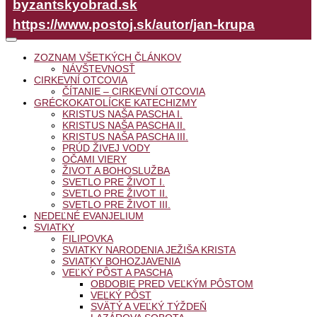
byzantskyobrad.sk
https://www.postoj.sk/autor/jan-krupa
ZOZNAM VŠETKÝCH ČLÁNKOV
NÁVŠTEVNOSŤ
CIRKEVNÍ OTCOVIA
ČÍTANIE – CIRKEVNÍ OTCOVIA
GRÉCKOKATOLÍCKE KATECHIZMY
KRISTUS NAŠA PASCHA I.
KRISTUS NAŠA PASCHA II.
KRISTUS NAŠA PASCHA III.
PRÚD ŽIVEJ VODY
OČAMI VIERY
ŽIVOT A BOHOSLUŽBA
SVETLO PRE ŽIVOT I.
SVETLO PRE ŽIVOT II.
SVETLO PRE ŽIVOT III.
NEDEĽNÉ EVANJELIUM
SVIATKY
FILIPOVKA
SVIATKY NARODENIA JEŽIŠA KRISTA
SVIATKY BOHOZJAVENIA
VEĽKÝ PÔST A PASCHA
OBDOBIE PRED VEĽKÝM PÔSTOM
VEĽKÝ PÔST
SVÄTÝ A VEĽKÝ TÝŽDEŇ