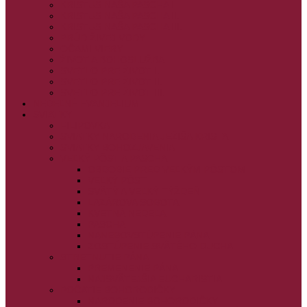
KRISTUS NAŠA PASCHA I.
KRISTUS NAŠA PASCHA II.
KRISTUS NAŠA PASCHA III.
PRÚD ŽIVEJ VODY
OČAMI VIERY
ŽIVOT A BOHOSLUŽBA
SVETLO PRE ŽIVOT I.
SVETLO PRE ŽIVOT II.
SVETLO PRE ŽIVOT III.
NEDEĽNÉ EVANJELIUM
SVIATKY
FILIPOVKA
SVIATKY NARODENIA JEŽIŠA KRISTA
SVIATKY BOHOZJAVENIA
VEĽKÝ PÔST A PASCHA
OBDOBIE PRED VEĽKÝM PÔSTOM
VEĽKÝ PÔST
SVÄTÝ A VEĽKÝ TÝŽDEŇ
LAZÁROVA SOBOTA
KVETNÁ NEDEĽA
PASCHA
NANEBOVSTÚPENIE PÁNA
ZOSTÚPENIE SVÄTÉHO DUCHA
STRETNUTIE PÁNA
PREMENENIE PÁNA
NAJSVÄTEJŠIA EUCHARISTIA
POČATIE BOHORODIČKY
NARODENIE BOHORODIČKY