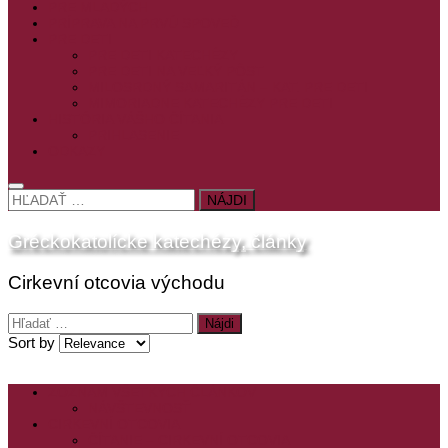
PRE MLADÝCH
PRÍPRAVA NA PRVÚ SPOVEĎ
PRE DETI
PRE DETI KATECHÉZY
PRE DETI NA VEĽKÝ PÔST
MILOSRDNÝ SAMARITÁN – KAT. PRE DETI
MIMORIADNE KATECHÉZY PRE DETI
HISTÓRIA VÁŠHO ČÍTANIA
PRIHLASENIE
ODKAZY
HĽADAŤ:
Gréckokatolícke katechézy, články
Cirkevní otcovia východu
Hľadať:
Sort by
ZOZNAM VŠETKÝCH ČLÁNKOV
NÁVŠTEVNOSŤ
CIRKEVNÍ OTCOVIA
ČÍTANIE – CIRKEVNÍ OTCOVIA