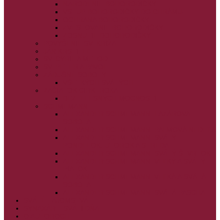
NARODENIE BOHORODIČKY
VSTUP BOHORODIČKY DO CHRÁMU
OCHRANA BOHORODIČKY
ZVESTOVANIE BOHORODIČKY
ZOSNUTIE BOHORODIČKY
POVÝŠENIE SV. KRÍŽA
JÁN KRSTITEĽ
SV. CYRIL A METOD
SV. PETER A PAVOL
ZÁDUŠNÉ SOBOTY
VŠETKÝCH SVÄTÝCH
ZAČIATOK CIRK. ROKA
BEZTELESNÝCH MOCNOSTÍ
SCHMEMANN
ALEXANDER SCHMEMANN: LAZÁROVA
SOBOTA
ALEXANDER SCHMEMANN: PALMOVÁ NEDEĽA
ALEXANDER SCHMEMANN: SVÄTÝ
PONDELOK, UTOROK A STREDA
ALEXANDER SCHMEMANN: SVÄTÝ ŠTVRTOK
ALEXANDER SCHMEMANN: VEĽKÝ A SVÄTÝ
PIATOK
ALEXANDER SCHMEMANN: VEĽKÁ A SVÄTÁ
SOBOTA
ALEXANDER SCHMEMANN: SVÄTÁ PASCHA
SVÄTÉ TAJOMSTVÁ
SYNAXÁR – SVÄTÍ DŇA
O AUTOROCH