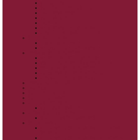
VEĽKÝ PÔST
SVÄTÝ A VEĽKÝ TÝŽDEŇ
LAZÁROVA SOBOTA
KVETNÁ NEDEĽA
PASCHA
NANEBOVSTÚPENIE PÁNA
ZOSTÚPENIE SVÄTÉHO DUCHA
STRETNUTIE PÁNA
PREMENENIE PÁNA
NAJSVÄTEJŠIA EUCHARISTIA
POČATIE BOHORODIČKY
NARODENIE BOHORODIČKY
VSTUP BOHORODIČKY DO CHRÁMU
OCHRANA BOHORODIČKY
ZVESTOVANIE BOHORODIČKY
ZOSNUTIE BOHORODIČKY
POVÝŠENIE SV. KRÍŽA
JÁN KRSTITEĽ
SV. CYRIL A METOD
SV. PETER A PAVOL
ZÁDUŠNÉ SOBOTY
VŠETKÝCH SVÄTÝCH
ZAČIATOK CIRK. ROKA
BEZTELESNÝCH MOCNOSTÍ
SCHMEMANN
ALEXANDER SCHMEMANN: LAZÁROVA
SOBOTA
ALEXANDER SCHMEMANN: PALMOVÁ NEDEĽA