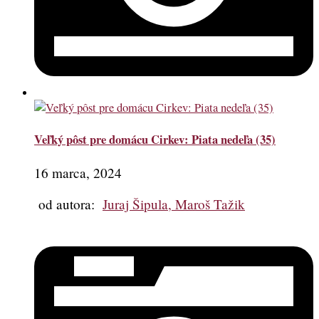
Veľký pôst pre domácu Cirkev: Piata nedeľa (35)
16 marca, 2024
od autora:
Juraj Šipula, Maroš Tažik