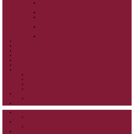
ALEXANDER SCHMEMANN: SVÄTÝ
PONDELOK, UTOROK A STREDA
ALEXANDER SCHMEMANN: SVÄTÝ ŠTVRTOK
ALEXANDER SCHMEMANN: VEĽKÝ A SVÄTÝ
PIATOK
ALEXANDER SCHMEMANN: VEĽKÁ A SVÄTÁ
SOBOTA
ALEXANDER SCHMEMANN: SVÄTÁ PASCHA
SVÄTÉ TAJOMSTVÁ
SYNAXÁR – SVÄTÍ DŇA
O AUTOROCH
PODPORTE NÁS
PRE MLADÝCH
PRÍPRAVA NA PRVÚ SPOVEĎ
PRE DETI
PRE DETI KATECHÉZY
PRE DETI NA VEĽKÝ PÔST
MILOSRDNÝ SAMARITÁN – KAT. PRE DETI
MIMORIADNE KATECHÉZY PRE DETI
HISTÓRIA VÁŠHO ČÍTANIA
PRIHLASENIE
ODKAZY
ZOZNAM VŠETKÝCH ČLÁNKOV
NÁVŠTEVNOSŤ
CIRKEVNÍ OTCOVIA
ČÍTANIE – CIRKEVNÍ OTCOVIA
GRÉCKOKATOLÍCKE KATECHIZMY