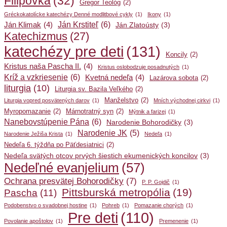
Filipovka
(32)
Gregor Teológ
(2)
Gréckokatolícke katechézy Denné modlitbové cykly
(1)
Ikony
(1)
Ján Krstiteľ
(6)
Ján Klimak
(4)
Ján Zlatoústy
(3)
Katechizmus
(27)
katechézy pre deti
(131)
Koncily
(2)
Kristus naša Pascha II.
(4)
Kristus oslobodzuje posadnutých
(1)
Kríž a vzkriesenie
(6)
Kvetná nedeľa
(4)
Lazárova sobota
(2)
liturgia
(10)
Liturgia sv. Bazila Veľkého
(2)
Manželstvo
(2)
Liturgia vopred posvätených darov
(1)
Mních východnej cirkvi
(1)
Myropomazanie
(2)
Márnotratný syn
(2)
Mýtnik a farizej
(1)
Nanebovstúpenie Pána
(6)
Narodenie Bohorodičky
(3)
Narodenie JK
(5)
Narodenie Ježiša Krista
(1)
Nedeľa
(1)
Nedeľa 6. týždňa po Päťdesiatnici
(2)
Nedeľa svätých otcov prvých šiestich ekumenických koncilov
(3)
Nedeľné evanjelium
(57)
Ochrana presvätej Bohorodičky
(7)
P. P. Gojdič
(1)
Pittsburská metropólia
(19)
Pascha
(11)
Podobenstvo o svadobnej hostine
(1)
Pohreb
(1)
Pomazanie chorých
(1)
Pre deti
(110)
Povolanie apoštolov
(1)
Premenenie
(1)