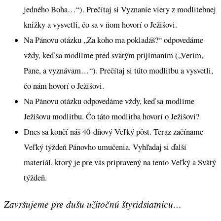
jedného Boha…“). Prečítaj si Vyznanie viery z modlitebnej
knižky a vysvetli, čo sa v ňom hovorí o Ježišovi.
Na Pánovu otázku „Za koho ma pokladáš?“ odpovedáme
vždy, keď sa modlíme pred svätým prijímaním („Verím,
Pane, a vyznávam…“). Prečítaj si túto modlitbu a vysvetli,
čo nám hovorí o Ježišovi.
Na Pánovu otázku odpovedáme vždy, keď sa modlíme
Ježišovu modlitbu. Čo táto modlitba hovorí o Ježišovi?
Dnes sa končí náš 40-dňový Veľký pôst. Teraz začíname
Veľký týždeň Pánovho umučenia. Vyhľadaj si ďalší
materiál, ktorý je pre vás pripravený na tento Veľký a Svätý
týždeň.
Završujeme pre dušu užitočnú štyridsiatnicu…