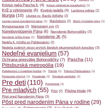
Kristus naša Pascha II.
(4)
Kristus oslobodzuje posadnutých
(1)
Kríž a vzkriesenie
(6)
Kvetná nedeľa
(4)
Lazárova sobota
(2)
liturgia
(10)
Liturgia sv. Bazila Veľkého
(2)
Manželstvo
(2)
Liturgia vopred posvätených darov
(1)
Mních východnej cirkvi
(1)
Myropomazanie
(2)
Márnotratný syn
(2)
Nanebovstúpenie Pána
(6)
Narodenie Bohorodičky
(3)
Narodenie JK
(5)
Narodenie Ježiša Krista
(1)
Nedeľa 6. týždňa po Päťdesiatnici
(2)
Nedeľa svätých otcov prvých šiestich ekumenických koncilov
(3)
Nedeľné evanjelium
(57)
Pascha
(11)
Ochrana presvätej Bohorodičky
(7)
Pittsburská metropólia
(19)
Podobenstvo o svadobnej hostine
(1)
Pohreb
(1)
Polovica Päťdesiatnice
(1)
Pomazanie chorých
(1)
Posadnutie
(1)
Povolanie apoštolov
(1)
Pre deti
(110)
Premenenie
(1)
Pre mladých
(55)
Pôstna trioda
(4)
Pôst
(2)
Pôst pred Narodením Pána
(3)
Pôst pred narodením Pána v rodine
(29)