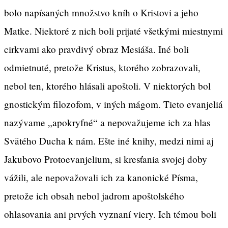
bolo napísaných množstvo kníh o Kristovi a jeho
Matke. Niektoré z nich boli prijaté všetkými miestnymi
cirkvami ako pravdivý obraz Mesiáša. Iné boli
odmietnuté, pretože Kristus, ktorého zobrazovali,
nebol ten, ktorého hlásali apoštoli. V niektorých bol
gnostickým filozofom, v iných mágom. Tieto evanjeliá
nazývame „apokryfné“ a nepovažujeme ich za hlas
Svätého Ducha k nám. Ešte iné knihy, medzi nimi aj
Jakubovo Protoevanjelium, si kresťania svojej doby
vážili, ale nepovažovali ich za kanonické Písma,
pretože ich obsah nebol jadrom apoštolského
ohlasovania ani prvých vyznaní viery. Ich témou boli