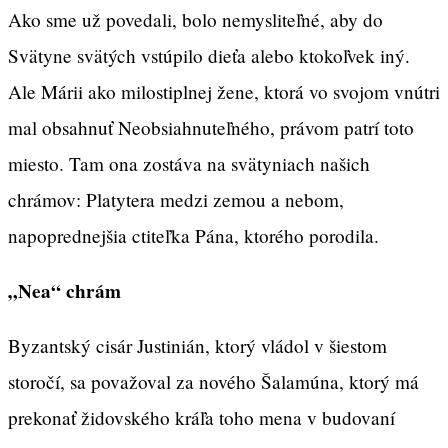
Ako sme už povedali, bolo nemysliteľné, aby do
Svätyne svätých vstúpilo dieťa alebo ktokoľvek iný.
Ale Márii ako milostiplnej žene, ktorá vo svojom vnútri
mal obsahnuť Neobsiahnuteľného, právom patrí toto
miesto. Tam ona zostáva na svätyniach našich
chrámov: Platytera medzi zemou a nebom,
napoprednejšia ctiteľka Pána, ktorého porodila.
„Nea“ chrám
Byzantský cisár Justinián, ktorý vládol v šiestom
storočí, sa považoval za nového Šalamúna, ktorý má
prekonať židovského kráľa toho mena v budovaní