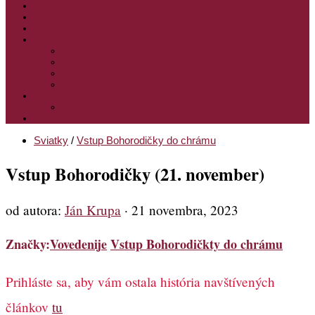
PODPORTE NÁS
PRE MLADÝCH
PRÍPRAVA NA PRVÚ SPOVEĎ
PRE DETI
PRE DETI KATECHÉZY
PRE DETI NA VEĽKÝ PÔST
MILOSRDNÝ SAMARITÁN – KAT. PRE DETI
MIMORIADNE KATECHÉZY PRE DETI
HISTÓRIA VÁŠHO ČÍTANIA
PRIHLASENIE
ODKAZY
Sviatky
/
Vstup Bohorodičky do chrámu
Vstup Bohorodičky (21. november)
od autora:
Ján Krupa
·
21 novembra, 2023
Značky:
Vovedenije
Vstup Bohorodičkty do chrámu
Prihláste sa, aby vám ostala história navštívených
článkov
tu