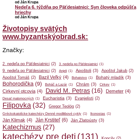
od Ján Krupa
Nedeľa 6. týždňa po Päťdesiatnici: Syn človeka odpúšťa
hriechy
od Ján Krupa
Životopisy svätých
www.byzantskýobrad.sk:
Značky:
2. nedeľa po Päťdesiatnici
(2)
3. nedeľa po Päťdesiatnici
(1)
Apoštoli
(3)
9. nedeľa po Päťdesiatnici
(2)
Apoštol Jakub
(2)
Anjeli
(1)
Bazil Veľký
(4)
Bohatý mladík
(3)
Apoštol Tomáš
(2)
Bohatstvo
(1)
Bohorodička
(9)
Chrám
(3)
Boháč a Lazár
(1)
Cirkev
(1)
David M. Petras
(16)
Cirkevní otcovia
(4)
Demeter
(4)
Eucharistia
(3)
Evanjelisti
(2)
Desať malomocných
(1)
Filipovka
(32)
Gregor Teológ
(2)
Gréckokatolícke katechézy Denné modlitbové cykly
(1)
Ikonostas
(1)
Ján Krstiteľ
(6)
Ján Klimak
(4)
Ján Zlatoústy
(3)
Katechizmus
(27)
katechézy pre deti
(131)
Koncily
(2)