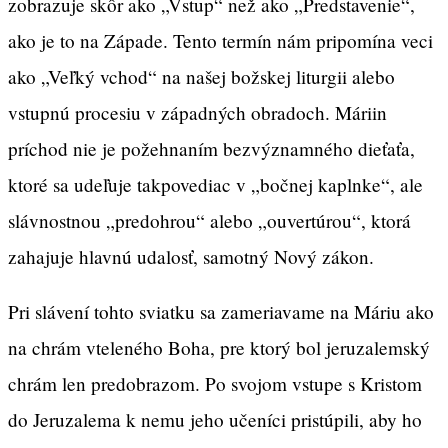
zobrazuje skôr ako „Vstup“ než ako „Predstavenie“,
ako je to na Západe. Tento termín nám pripomína veci
ako „Veľký vchod“ na našej božskej liturgii alebo
vstupnú procesiu v západných obradoch. Máriin
príchod nie je požehnaním bezvýznamného dieťaťa,
ktoré sa udeľuje takpovediac v „bočnej kaplnke“, ale
slávnostnou „predohrou“ alebo „ouvertúrou“, ktorá
zahajuje hlavnú udalosť, samotný Nový zákon.
Pri slávení tohto sviatku sa zameriavame na Máriu ako
na chrám vteleného Boha, pre ktorý bol jeruzalemský
chrám len predobrazom. Po svojom vstupe s Kristom
do Jeruzalema k nemu jeho učeníci pristúpili, aby ho