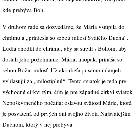
kde prebýva Boh.
V druhom rade sa dozvedáme, že Mária vstúpila do
chrámu a „priniesla so sebou milosť Svätého Ducha“.
Ľudia chodili do chrámu, aby sa stretli s Bohom, aby
dostali jeho požehnanie. Mária, naopak, prináša so
sebou Božiu milosť. Už ako dieťa ju samotní anjeli
vyhlasujú za „milostiplnú“. Tento sviatok je teda pre
východné cirkvi tým, čím je pre západné cirkvi sviatok
Nepoškvrneného počatia: oslavou svätosti Márie, ktorá
je posvätená od prvých dní svojho života Najsvätejším
Duchom, ktorý v nej prebýva.