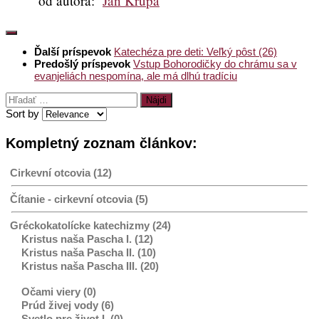
od autora:
Ján Krupa
Ďalší príspevok
Katechéza pre deti: Veľký pôst (26)
Predošlý príspevok
Vstup Bohorodičky do chrámu sa v
evanjeliách nespomína, ale má dlhú tradíciu
Hľadať:
Sort by
Kompletný zoznam článkov:
Cirkevní otcovia (12)
Čítanie - cirkevní otcovia (5)
Gréckokatolícke katechizmy (24)
Kristus naša Pascha I. (12)
Kristus naša Pascha II. (10)
Kristus naša Pascha III. (20)
Očami viery (0)
Prúd živej vody (6)
Svetlo pre život I. (0)