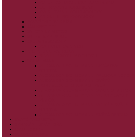
VSTUP BOHORODIČKY DO CHRÁMU
OCHRANA BOHORODIČKY
ZVESTOVANIE BOHORODIČKY
ZOSNUTIE BOHORODIČKY
POVÝŠENIE SV. KRÍŽA
JÁN KRSTITEĽ
SV. CYRIL A METOD
SV. PETER A PAVOL
ZÁDUŠNÉ SOBOTY
VŠETKÝCH SVÄTÝCH
ZAČIATOK CIRK. ROKA
BEZTELESNÝCH MOCNOSTÍ
SCHMEMANN
ALEXANDER SCHMEMANN: LAZÁROVA
SOBOTA
ALEXANDER SCHMEMANN: PALMOVÁ NEDEĽA
ALEXANDER SCHMEMANN: SVÄTÝ
PONDELOK, UTOROK A STREDA
ALEXANDER SCHMEMANN: SVÄTÝ ŠTVRTOK
ALEXANDER SCHMEMANN: VEĽKÝ A SVÄTÝ
PIATOK
ALEXANDER SCHMEMANN: VEĽKÁ A SVÄTÁ
SOBOTA
ALEXANDER SCHMEMANN: SVÄTÁ PASCHA
SVÄTÉ TAJOMSTVÁ
SYNAXÁR – SVÄTÍ DŇA
O AUTOROCH
PODPORTE NÁS