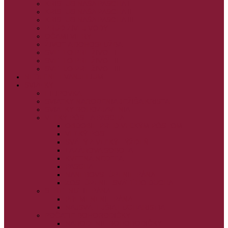
KRISTUS NAŠA PASCHA I.
KRISTUS NAŠA PASCHA II.
KRISTUS NAŠA PASCHA III.
PRÚD ŽIVEJ VODY
OČAMI VIERY
ŽIVOT A BOHOSLUŽBA
SVETLO PRE ŽIVOT I.
SVETLO PRE ŽIVOT II.
SVETLO PRE ŽIVOT III.
NEDEĽNÉ EVANJELIUM
SVIATKY
FILIPOVKA
SVIATKY NARODENIA JEŽIŠA KRISTA
SVIATKY BOHOZJAVENIA
VEĽKÝ PÔST A PASCHA
OBDOBIE PRED VEĽKÝM PÔSTOM
VEĽKÝ PÔST
SVÄTÝ A VEĽKÝ TÝŽDEŇ
LAZÁROVA SOBOTA
KVETNÁ NEDEĽA
PASCHA
NANEBOVSTÚPENIE PÁNA
ZOSTÚPENIE SVÄTÉHO DUCHA
STRETNUTIE PÁNA
PREMENENIE PÁNA
NAJSVÄTEJŠIA EUCHARISTIA
POČATIE BOHORODIČKY
NARODENIE BOHORODIČKY