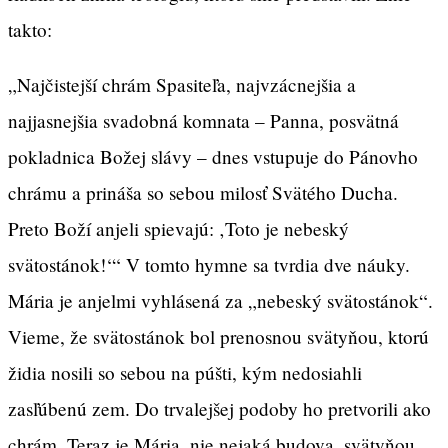
takto:
„Najčistejší chrám Spasiteľa, najvzácnejšia a
najjasnejšia svadobná komnata – Panna, posvätná
pokladnica Božej slávy – dnes vstupuje do Pánovho
chrámu a prináša so sebou milosť Svätého Ducha.
Preto Boží anjeli spievajú: ‚Toto je nebeský
svätostánok!‘“ V tomto hymne sa tvrdia dve náuky.
Mária je anjelmi vyhlásená za „nebeský svätostánok“.
Vieme, že svätostánok bol prenosnou svätyňou, ktorú
židia nosili so sebou na púšti, kým nedosiahli
zasľúbenú zem. Do trvalejšej podoby ho pretvorili ako
chrám. Teraz je Mária, nie nejaká budova, svätyňou,