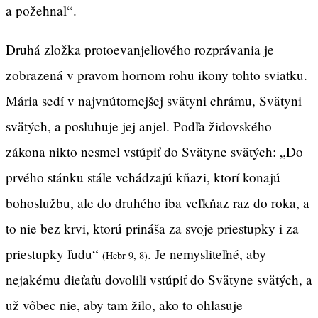
a požehnal“.
Druhá zložka protoevanjeliového rozprávania je
zobrazená v pravom hornom rohu ikony tohto sviatku.
Mária sedí v najvnútornejšej svätyni chrámu, Svätyni
svätých, a posluhuje jej anjel. Podľa židovského
zákona nikto nesmel vstúpiť do Svätyne svätých: „Do
prvého stánku stále vchádzajú kňazi, ktorí konajú
bohoslužbu, ale do druhého iba veľkňaz raz do roka, a
to nie bez krvi, ktorú prináša za svoje priestupky i za
priestupky ľudu“
. Je nemysliteľné, aby
(Hebr 9, 8)
nejakému dieťaťu dovolili vstúpiť do Svätyne svätých, a
už vôbec nie, aby tam žilo, ako to ohlasuje