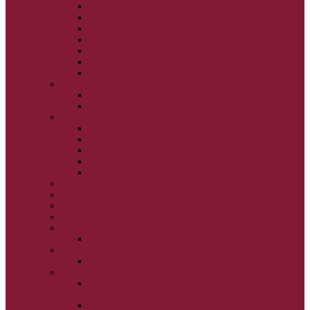
VEĽKÝ PÔST
SVÄTÝ A VEĽKÝ TÝŽDEŇ
LAZÁROVA SOBOTA
KVETNÁ NEDEĽA
PASCHA
NANEBOVSTÚPENIE PÁNA
ZOSTÚPENIE SVÄTÉHO DUCHA
STRETNUTIE PÁNA
PREMENENIE PÁNA
NAJSVÄTEJŠIA EUCHARISTIA
POČATIE BOHORODIČKY
NARODENIE BOHORODIČKY
VSTUP BOHORODIČKY DO CHRÁMU
OCHRANA BOHORODIČKY
ZVESTOVANIE BOHORODIČKY
ZOSNUTIE BOHORODIČKY
POVÝŠENIE SV. KRÍŽA
JÁN KRSTITEĽ
SV. CYRIL A METOD
SV. PETER A PAVOL
ZÁDUŠNÉ SOBOTY
VŠETKÝCH SVÄTÝCH
ZAČIATOK CIRK. ROKA
BEZTELESNÝCH MOCNOSTÍ
SCHMEMANN
ALEXANDER SCHMEMANN: LAZÁROVA
SOBOTA
ALEXANDER SCHMEMANN: PALMOVÁ NEDEĽA