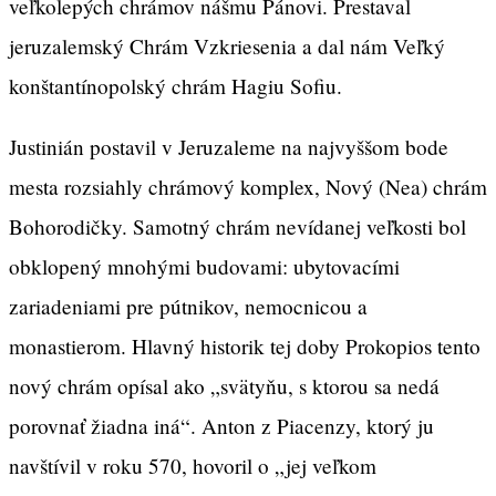
veľkolepých chrámov nášmu Pánovi. Prestaval
jeruzalemský Chrám Vzkriesenia a dal nám Veľký
konštantínopolský chrám Hagiu Sofiu.
Justinián postavil v Jeruzaleme na najvyššom bode
mesta rozsiahly chrámový komplex, Nový (Nea) chrám
Bohorodičky. Samotný chrám nevídanej veľkosti bol
obklopený mnohými budovami: ubytovacími
zariadeniami pre pútnikov, nemocnicou a
monastierom. Hlavný historik tej doby Prokopios tento
nový chrám opísal ako „svätyňu, s ktorou sa nedá
porovnať žiadna iná“. Anton z Piacenzy, ktorý ju
navštívil v roku 570, hovoril o „jej veľkom