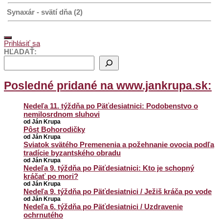
Synaxár - svätí dňa (2)
Prihlásiť sa
HĽADAŤ:
Posledné pridané na www.jankrupa.sk:
Nedeľa 11. týždňa po Päťdesiatnici: Podobenstvo o
nemilosrdnom sluhovi
od Ján Krupa
Pôst Bohorodičky
od Ján Krupa
Sviatok svätého Premenenia a požehnanie ovocia podľa
tradície byzantského obradu
od Ján Krupa
Nedeľa 9. týždňa po Päťdesiatnici: Kto je schopný
kráčať po mori?
od Ján Krupa
Nedeľa 9. týždňa po Päťdesiatnici / Ježiš kráča po vode
od Ján Krupa
Nedeľa 6. týždňa po Päťdesiatnici / Uzdravenie
ochrnutého