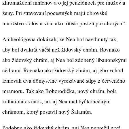
zhromaždení mníchov a o jej penziónoch pre mužov a
ženy. Pri stravovaní pocestných majú obrovské
množstvo stolov a viac ako tritisíc postelí pre chorých“.
Archeológovia dokázali, že Nea bol navrhnutý tak,
aby bol dvakrát väčší než židovský chrám. Rovnako
ako židovský chrám, aj Nea bol zdobený libanonskými
cédrami. Rovnako ako židovský chrám, aj jeho vchod
lemovali dva dômyselne vyrezávané stĺpy z červeného
mramoru. Tak ako Bohorodička, nový chrám, bola
katharotatos naos, tak aj Nea mal byť konečným
chrámom, ktorý postavil nový Šalamún.
Podobne ako židovský chrám, ani Nea neprežil prvé