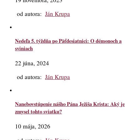
od autora:
Ján Krupa
Nedeľa 5. týždňa po Päťdesiatnici: O démonoch a
sviniach
22 júna, 2024
od autora:
Ján Krupa
Nanebovstúpenie nášho Pána Ježiša Krista: Aký je
zmysel tohto sviatku?
10 mája, 2026