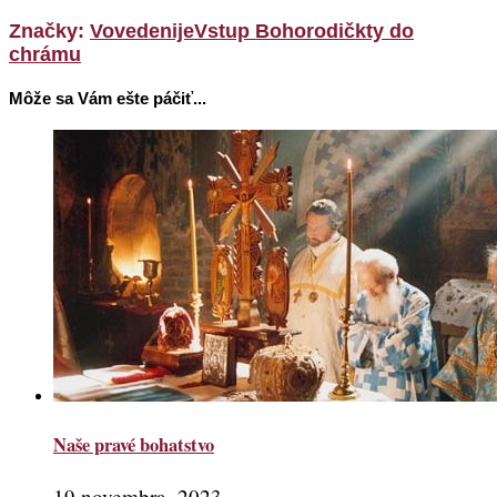
Značky:
Vovedenije
Vstup Bohorodičkty do
chrámu
Môže sa Vám ešte páčiť...
Naše pravé bohatstvo
19 novembra, 2023