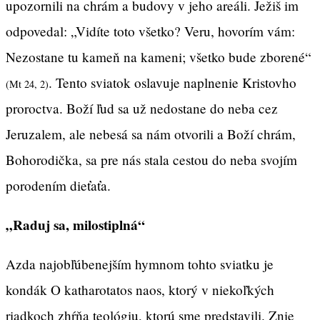
upozornili na chrám a budovy v jeho areáli. Ježiš im
odpovedal: „Vidíte toto všetko? Veru, hovorím vám:
Nezostane tu kameň na kameni; všetko bude zborené“
. Tento sviatok oslavuje naplnenie Kristovho
(Mt 24, 2)
proroctva. Boží ľud sa už nedostane do neba cez
Jeruzalem, ale nebesá sa nám otvorili a Boží chrám,
Bohorodička, sa pre nás stala cestou do neba svojím
porodením dieťaťa.
„Raduj sa, milostiplná“
Azda najobľúbenejším hymnom tohto sviatku je
kondák O katharotatos naos, ktorý v niekoľkých
riadkoch zhŕňa teológiu, ktorú sme predstavili. Znie