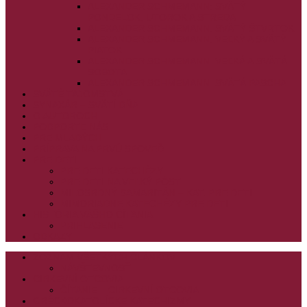
ALEXANDER SCHMEMANN: SVÄTÝ
PONDELOK, UTOROK A STREDA
ALEXANDER SCHMEMANN: SVÄTÝ ŠTVRTOK
ALEXANDER SCHMEMANN: VEĽKÝ A SVÄTÝ
PIATOK
ALEXANDER SCHMEMANN: VEĽKÁ A SVÄTÁ
SOBOTA
ALEXANDER SCHMEMANN: SVÄTÁ PASCHA
SVÄTÉ TAJOMSTVÁ
SYNAXÁR – SVÄTÍ DŇA
O AUTOROCH
PODPORTE NÁS
PRE MLADÝCH
PRÍPRAVA NA PRVÚ SPOVEĎ
PRE DETI
PRE DETI KATECHÉZY
PRE DETI NA VEĽKÝ PÔST
MILOSRDNÝ SAMARITÁN – KAT. PRE DETI
MIMORIADNE KATECHÉZY PRE DETI
HISTÓRIA VÁŠHO ČÍTANIA
PRIHLASENIE
ODKAZY
ZOZNAM VŠETKÝCH ČLÁNKOV
NÁVŠTEVNOSŤ
CIRKEVNÍ OTCOVIA
ČÍTANIE – CIRKEVNÍ OTCOVIA
GRÉCKOKATOLÍCKE KATECHIZMY