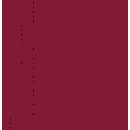
NARODENIE BOHORODIČKY
VSTUP BOHORODIČKY DO CHRÁMU
OCHRANA BOHORODIČKY
ZVESTOVANIE BOHORODIČKY
ZOSNUTIE BOHORODIČKY
POVÝŠENIE SV. KRÍŽA
JÁN KRSTITEĽ
SV. CYRIL A METOD
SV. PETER A PAVOL
ZÁDUŠNÉ SOBOTY
VŠETKÝCH SVÄTÝCH
ZAČIATOK CIRK. ROKA
BEZTELESNÝCH MOCNOSTÍ
SCHMEMANN
ALEXANDER SCHMEMANN: LAZÁROVA
SOBOTA
ALEXANDER SCHMEMANN: PALMOVÁ NEDEĽA
ALEXANDER SCHMEMANN: SVÄTÝ
PONDELOK, UTOROK A STREDA
ALEXANDER SCHMEMANN: SVÄTÝ ŠTVRTOK
ALEXANDER SCHMEMANN: VEĽKÝ A SVÄTÝ
PIATOK
ALEXANDER SCHMEMANN: VEĽKÁ A SVÄTÁ
SOBOTA
ALEXANDER SCHMEMANN: SVÄTÁ PASCHA
SVÄTÉ TAJOMSTVÁ
SYNAXÁR – SVÄTÍ DŇA
O AUTOROCH