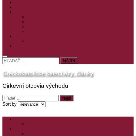
PRE MLADÝCH
PRÍPRAVA NA PRVÚ SPOVEĎ
PRE DETI
PRE DETI KATECHÉZY
PRE DETI NA VEĽKÝ PÔST
MILOSRDNÝ SAMARITÁN – KAT. PRE DETI
MIMORIADNE KATECHÉZY PRE DETI
HISTÓRIA VÁŠHO ČÍTANIA
PRIHLASENIE
ODKAZY
HĽADAŤ:
Gréckokatolícke katechézy, články
Cirkevní otcovia východu
Hľadať:
Sort by
ZOZNAM VŠETKÝCH ČLÁNKOV
NÁVŠTEVNOSŤ
CIRKEVNÍ OTCOVIA
ČÍTANIE – CIRKEVNÍ OTCOVIA