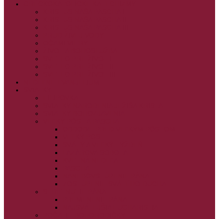
GRÉCKOKATOLÍCKE KATECHIZMY
KRISTUS NAŠA PASCHA I.
KRISTUS NAŠA PASCHA II.
KRISTUS NAŠA PASCHA III.
PRÚD ŽIVEJ VODY
OČAMI VIERY
ŽIVOT A BOHOSLUŽBA
SVETLO PRE ŽIVOT I.
SVETLO PRE ŽIVOT II.
SVETLO PRE ŽIVOT III.
NEDEĽNÉ EVANJELIUM
SVIATKY
FILIPOVKA
SVIATKY NARODENIA JEŽIŠA KRISTA
SVIATKY BOHOZJAVENIA
VEĽKÝ PÔST A PASCHA
OBDOBIE PRED VEĽKÝM PÔSTOM
VEĽKÝ PÔST
SVÄTÝ A VEĽKÝ TÝŽDEŇ
LAZÁROVA SOBOTA
KVETNÁ NEDEĽA
PASCHA
NANEBOVSTÚPENIE PÁNA
ZOSTÚPENIE SVÄTÉHO DUCHA
STRETNUTIE PÁNA
PREMENENIE PÁNA
NAJSVÄTEJŠIA EUCHARISTIA
POČATIE BOHORODIČKY