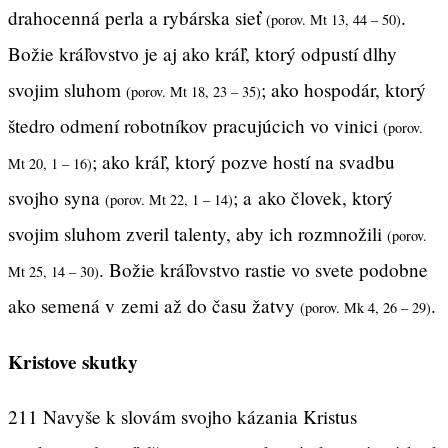
drahocenná perla a rybárska sieť
.
(porov. Mt 13, 44 – 50)
Božie kráľovstvo je aj ako kráľ, ktorý odpustí dlhy
svojim sluhom
; ako hospodár, ktorý
(porov. Mt 18, 23 – 35)
štedro odmení robotníkov pracujúcich vo vinici
(porov.
; ako kráľ, ktorý pozve hostí na svadbu
Mt 20, 1 – 16)
svojho syna
; a ako človek, ktorý
(porov. Mt 22, 1 – 14)
svojim sluhom zveril talenty, aby ich rozmnožili
(porov.
. Božie kráľovstvo rastie vo svete podobne
Mt 25, 14 – 30)
ako semená v zemi až do času žatvy
.
(porov. Mk 4, 26 – 29)
Kristove skutky
211 Navyše k slovám svojho kázania Kristus