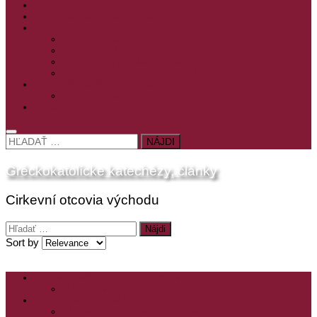
PRE MLADÝCH
PRÍPRAVA NA PRVÚ SPOVEĎ
PRE DETI
PRE DETI KATECHÉZY
PRE DETI NA VEĽKÝ PÔST
MILOSRDNÝ SAMARITÁN – KAT. PRE DETI
MIMORIADNE KATECHÉZY PRE DETI
HISTÓRIA VÁŠHO ČÍTANIA
PRIHLASENIE
ODKAZY
HĽADAŤ:
Gréckokatolícke katechézy, články
Cirkevní otcovia východu
Hľadať:
Sort by
ZOZNAM VŠETKÝCH ČLÁNKOV
NÁVŠTEVNOSŤ
CIRKEVNÍ OTCOVIA
ČÍTANIE – CIRKEVNÍ OTCOVIA