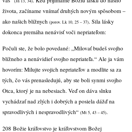
vás“
. Keď prijímame Božiu lásku do nášho
(Jn 13, 34)
života, začíname vnímať druhých novým spôsobom –
ako našich blížnych
. Sila lásky
(porov. Lk 10, 25 – 37)
dokonca premáha nenávisť voči nepriateľom:
Počuli ste, že bolo povedané: „Milovať budeš svojho
blížneho a nenávidieť svojho nepriateľa.“ Ale ja vám
hovorím: Milujte svojich nepriateľov a modlite sa za
tých, čo vás prenasledujú, aby ste boli synmi svojho
Otca, ktorý je na nebesiach. Veď on dáva slnku
vychádzať nad zlých i dobrých a posiela dážď na
spravodlivých i nespravodlivých“
.
(Mt 5, 43 – 45)
208 Božie kráľovstvo je kráľovstvom Božej