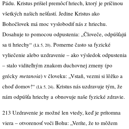
Pádu. Kristus prišiel premôcť hriech, ktorý je príčinou
všetkých našich nešťastí. Jedine Kristus ako
Bohočlovek má moc vyslobodiť nás z hriechu.
Dosahuje to pomocou odpustenia: „Človeče, odpúšťajú
sa ti hriechy“
. Pomerne často sa fyzické
(Lk 5, 20)
vyliečenie alebo uzdravenie – ako výsledok odpustenia
– stalo viditeľným znakom duchovnej zmeny (po
metanoia
grécky
) v človeku: „Vstaň, vezmi si lôžko a
choď domov!“
. Kristus nás uzdravuje tým, že
(Lk 5, 24)
nám odpúšťa hriechy a obnovuje naše fyzické zdravie.
213 Uzdravenie je možné len vtedy, keď je prítomna
viera – otvorenosť voči Bohu: „Veríte, že to môžem