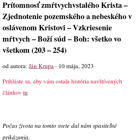
Prítomnosť zmŕtvychvstalého Krista –
Zjednotenie pozemského a nebeského v
oslávenom Kristovi – Vzkriesenie
mŕtvych – Boží súd – Boh: všetko vo
všetkom (203 – 254)
od autora:
Ján Krupa
·
10 mája, 2023
Prihláste sa, aby vám ostala história navštívených
článkov
tu
Počas života na tomto svete dal nám spasiteľné
prikázania,