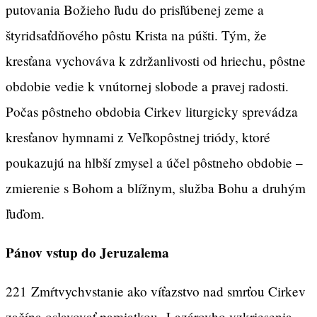
putovania Božieho ľudu do prisľúbenej zeme a
štyridsaťdňového pôstu Krista na púšti. Tým, že
kresťana vychováva k zdržanlivosti od hriechu, pôstne
obdobie vedie k vnútornej slobode a pravej radosti.
Počas pôstneho obdobia Cirkev liturgicky sprevádza
kresťanov hymnami z Veľkopôstnej triódy, ktoré
poukazujú na hlbší zmysel a účel pôstneho obdobie –
zmierenie s Bohom a blížnym, služba Bohu a druhým
ľuďom.
Pánov vstup do Jeruzalema
221 Zmŕtvychvstanie ako víťazstvo nad smrťou Cirkev
začína oslavovať pamiatkou Lazárovho vzkriesenia,