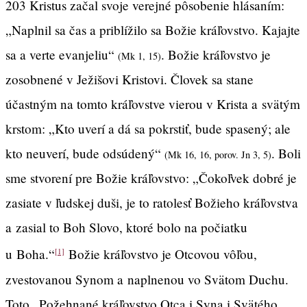
203 Kristus začal svoje verejné pôsobenie hlásaním:
„Naplnil sa čas a priblížilo sa Božie kráľovstvo. Kajajte
sa a verte evanjeliu“
. Božie kráľovstvo je
(Mk 1, 15)
zosobnené v Ježišovi Kristovi. Človek sa stane
účastným na tomto kráľovstve vierou v Krista a svätým
krstom: „Kto uverí a dá sa pokrstiť, bude spasený; ale
kto neuverí, bude odsúdený“
. Boli
(Mk 16, 16, porov. Jn 3, 5)
sme stvorení pre Božie kráľovstvo: „Čokoľvek dobré je
zasiate v ľudskej duši, je to ratolesť Božieho kráľovstva
a zasial to Boh Slovo, ktoré bolo na počiatku
u Boha.“
Božie kráľovstvo je Otcovou vôľou,
[1]
zvestovanou Synom a naplnenou vo Svätom Duchu.
Toto „Požehnané kráľovstvo Otca i Syna i Svätého