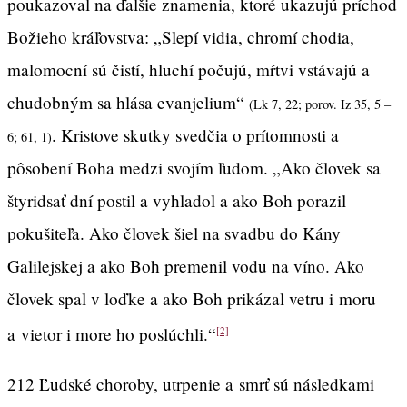
poukazoval na ďalšie znamenia, ktoré ukazujú príchod
Božieho kráľovstva: „Slepí vidia, chromí chodia,
malomocní sú čistí, hluchí počujú, mŕtvi vstávajú a
chudobným sa hlása evanjelium“
(Lk 7, 22; porov. Iz 35, 5 –
. Kristove skutky svedčia o prítomnosti a
6; 61, 1)
pôsobení Boha medzi svojím ľudom. „Ako človek sa
štyridsať dní postil a vyhladol a ako Boh porazil
pokušiteľa. Ako človek šiel na svadbu do Kány
Galilejskej a ako Boh premenil vodu na víno. Ako
človek spal v loďke a ako Boh prikázal vetru i moru
a vietor i more ho poslúchli.“
[2]
212 Ľudské choroby, utrpenie a smrť sú následkami