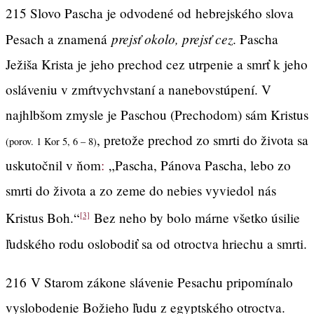
215 Slovo Pascha je odvodené od hebrejského slova
prejsť okolo, prejsť cez
Pesach a znamená
. Pascha
Ježiša Krista je jeho prechod cez utrpenie a smrť k jeho
osláveniu v zmŕtvychvstaní a nanebovstúpení. V
najhlbšom zmysle je Paschou (Prechodom) sám Kristus
, pretože prechod zo smrti do života sa
(porov. 1 Kor 5, 6 – 8)
uskutočnil v ňom
:
„Pascha, Pánova Pascha, lebo zo
smrti do života a zo zeme do nebies vyviedol nás
Kristus Boh.“
Bez neho by bolo márne všetko úsilie
[3]
ľudského rodu oslobodiť sa od otroctva hriechu a smrti.
216
V Starom zákone slávenie Pesachu pripomínalo
vyslobodenie Božieho ľudu z egyptského otroctva.