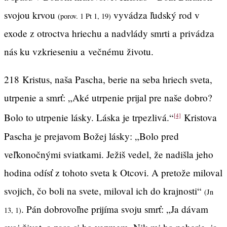
svojou krvou
vyvádza ľudský rod v
(porov. 1 Pt 1, 19)
exode z otroctva hriechu a nadvlády smrti a privádza
nás ku vzkrieseniu a večnému životu.
218 Kristus, naša Pascha, berie na seba hriech sveta,
utrpenie a smrť: „Aké utrpenie prijal pre naše dobro?
Bolo to utrpenie lásky. Láska je trpezlivá.“
Kristova
[4]
Pascha je prejavom Božej lásky: „Bolo pred
veľkonočnými sviatkami. Ježiš vedel, že nadišla jeho
hodina odísť z tohoto sveta k Otcovi. A pretože miloval
svojich, čo boli na svete, miloval ich do krajnosti“
(Jn
. Pán dobrovoľne prijíma svoju smrť: „Ja dávam
13, 1)