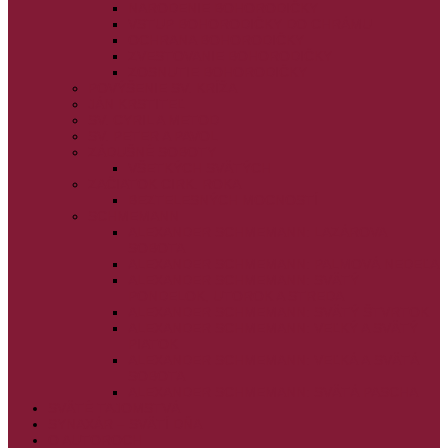
NARODENIE BOHORODIČKY
VSTUP BOHORODIČKY DO CHRÁMU
OCHRANA BOHORODIČKY
ZVESTOVANIE BOHORODIČKY
ZOSNUTIE BOHORODIČKY
POVÝŠENIE SV. KRÍŽA
JÁN KRSTITEĽ
SV. CYRIL A METOD
SV. PETER A PAVOL
ZÁDUŠNÉ SOBOTY
VŠETKÝCH SVÄTÝCH
ZAČIATOK CIRK. ROKA
BEZTELESNÝCH MOCNOSTÍ
SCHMEMANN
ALEXANDER SCHMEMANN: LAZÁROVA
SOBOTA
ALEXANDER SCHMEMANN: PALMOVÁ NEDEĽA
ALEXANDER SCHMEMANN: SVÄTÝ
PONDELOK, UTOROK A STREDA
ALEXANDER SCHMEMANN: SVÄTÝ ŠTVRTOK
ALEXANDER SCHMEMANN: VEĽKÝ A SVÄTÝ
PIATOK
ALEXANDER SCHMEMANN: VEĽKÁ A SVÄTÁ
SOBOTA
ALEXANDER SCHMEMANN: SVÄTÁ PASCHA
SVÄTÉ TAJOMSTVÁ
SYNAXÁR – SVÄTÍ DŇA
O AUTOROCH