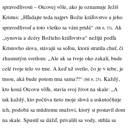
spravodlivosti – Otcovej vôle, ako ju oznamuje Ježiš
Kristus: „Hľadajte teda najprv Božie kráľovstvo a jeho
spravodlivosť a toto všetko sa vám pridá“
. Ak
(Mt 6, 33)
„synovia a dcéry Božieho kráľovstva“ nežijú podľa
Kristovho slova, stávajú sa soľou, ktorá stratila chuť, či
zhasnutým svetlom: „Ale ak sa tvoje oko zakalí, bude
celé tvoje telo vo tme. A keď už svetlo, čo je v tebe, je
tmou, aká bude potom tma sama?!“
. Každý,
(Mt 6, 23)
kto koná Otcovu vôľu, stavia svoj život na skale: „A
tak každý, kto počúva tieto moje slová a uskutočňuje
ich, podobá sa múdremu mužovi, ktorý si postavil dom
na skale. Spustil sa dážď, privalili sa vody, strhla sa