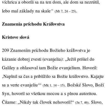
víchrica a oborili sa na ten dom, ale dom sa nezrútil,
“
lebo mal základy na skale
.
(Mt 7, 24 – 25)
Znamenia príchodu Kráľovstva
Kristove slová
209 Znamením príchodu Božieho kráľovstva je
)
kázanie dobrej zvesti (evanjelia
:
„Ježiš prišiel do
Galiley a ohlasoval tam Božie evanjelium. Hovoril:
‚Naplnil sa čas a priblížilo sa Božie kráľovstvo. Kajajte
sa a verte evanjeliu‘“
. Božské Slovo, Boží
(Mk 1, 14 – 15)
Syn, hovoril so všetkou mocou a s plnou autoritou.
Čítame: „Nikdy tak človek nehovoril!“
. Slovo,
(Jn 7, 46)