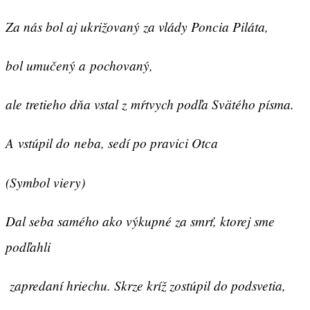
Za nás bol aj ukrižovaný za vlády Poncia Piláta,
bol umučený a pochovaný,
ale tretieho dňa vstal z mŕtvych podľa Svätého písma.
A vstúpil do neba, sedí po pravici Otca
(Symbol viery)
Dal seba samého ako vý­kupné za smrť, ktorej sme
podľahli
zapredaní hriechu. Skrze kríž zostúpil do podsvetia,