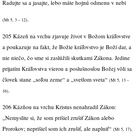
Radujte sa a jasajte, lebo máte hojnú odmenu v nebi
.
(Mt 5, 3 – 12)
205 Kázeň na vrchu zjavuje život v Božom kráľovstve
a poukazuje na fakt, že Božie kráľovstvo je Boží dar, a
nie niečo, čo sme si zaslúžili skutkami Zákona. Jedine
prijatím Kráľovstva vierou a poslušnosťou Božej vôli sa
človek stane „soľou zeme“ a „svetlom sveta“
(Mt 5, 13 –
.
16)
206 Kázňou na vrchu Kristus nenahradil Zákon:
„Nemyslite si, že som prišiel zrušiť Zákon alebo
Prorokov; neprišiel som ich zrušiť, ale naplniť“
.
(Mt 5, 17)