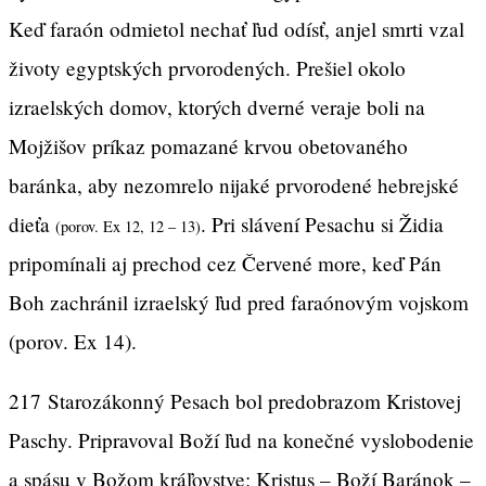
Keď faraón odmietol nechať ľud odísť, anjel smrti vzal
životy egyptských prvorodených. Prešiel okolo
izraelských domov, ktorých dverné veraje boli na
Mojžišov príkaz pomazané krvou obetovaného
baránka, aby nezomrelo nijaké prvorodené hebrejské
dieťa
. Pri slávení Pesachu si Židia
(porov. Ex 12, 12 – 13)
pripomínali aj prechod cez Červené more, keď Pán
Boh zachránil izraelský ľud pred faraónovým vojskom
(porov. Ex 14).
217
Starozákonný Pesach bol predobrazom Kristovej
Paschy. Pripravoval Boží ľud na konečné vyslobodenie
a spásu v Božom kráľovstve: Kristus – Boží Baránok –