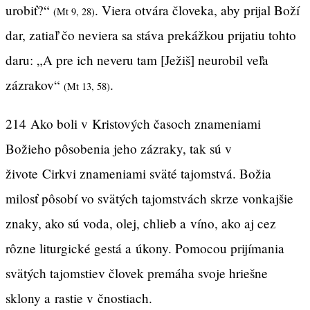
urobiť?“
. Viera otvára človeka, aby prijal Boží
(Mt 9, 28)
dar, zatiaľ čo neviera sa stáva prekážkou prijatiu tohto
daru: „A pre ich neveru tam [Ježiš] neurobil veľa
zázrakov“
.
(Mt 13, 58)
214
Ako boli v Kristových časoch znameniami
Božieho pôsobenia jeho zázraky, tak sú v
živote Cirkvi znameniami sväté tajomstvá. Božia
milosť pôsobí vo svätých tajomstvách skrze vonkajšie
znaky, ako sú voda, olej, chlieb a víno, ako aj cez
rôzne liturgické gestá a úkony. Pomocou prijímania
svätých tajomstiev človek premáha svoje hriešne
sklony a rastie v čnostiach.