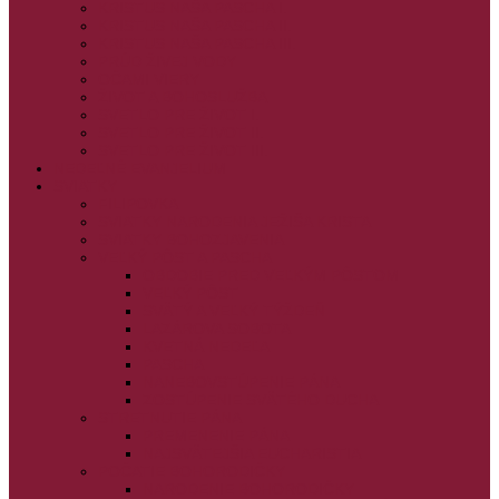
KRISTUS NAŠA PASCHA I.
KRISTUS NAŠA PASCHA II.
KRISTUS NAŠA PASCHA III.
PRÚD ŽIVEJ VODY
OČAMI VIERY
ŽIVOT A BOHOSLUŽBA
SVETLO PRE ŽIVOT I.
SVETLO PRE ŽIVOT II.
SVETLO PRE ŽIVOT III.
NEDEĽNÉ EVANJELIUM
SVIATKY
FILIPOVKA
SVIATKY NARODENIA JEŽIŠA KRISTA
SVIATKY BOHOZJAVENIA
VEĽKÝ PÔST A PASCHA
OBDOBIE PRED VEĽKÝM PÔSTOM
VEĽKÝ PÔST
SVÄTÝ A VEĽKÝ TÝŽDEŇ
LAZÁROVA SOBOTA
KVETNÁ NEDEĽA
PASCHA
NANEBOVSTÚPENIE PÁNA
ZOSTÚPENIE SVÄTÉHO DUCHA
STRETNUTIE PÁNA
PREMENENIE PÁNA
NAJSVÄTEJŠIA EUCHARISTIA
POČATIE BOHORODIČKY
NARODENIE BOHORODIČKY