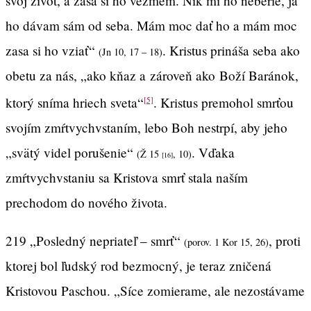
svoj život, a zasa si ho vezmem. Nik mi ho neberie, ja
ho dávam sám od seba. Mám moc dať ho a mám moc
zasa si ho vziať“
. Kristus prináša seba ako
(Jn 10, 17 – 18)
obetu za nás, „ako kňaz a zároveň ako Boží Baránok,
ktorý sníma hriech sveta“
. Kristus premohol smrťou
[5]
svojím zmŕtvychvstaním, lebo Boh nestrpí, aby jeho
„svätý videl porušenie“
. Vďaka
(Ž 15
, 10)
[16]
zmŕtvychvstaniu sa Kristova smrť stala naším
prechodom do nového života.
219 „Posledný nepriateľ – smrť“
, proti
(porov. 1 Kor 15, 26)
ktorej bol ľudský rod bezmocný, je teraz zničená
Kristovou Paschou. „Síce zomierame, ale nezostávame