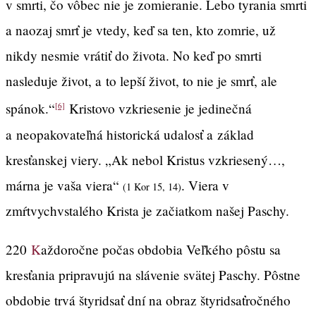
v smrti, čo vôbec nie je zomieranie. Lebo tyrania smrti
a naozaj smrť je vtedy, keď sa ten, kto zomrie, už
nikdy nesmie vrátiť do života. No keď po smrti
nasleduje život, a to lepší život, to nie je smrť, ale
spánok.“
Kristovo vzkriesenie je jedinečná
[6]
a neopakovateľná historická udalosť a základ
kresťanskej viery. „Ak nebol Kristus vzkriesený…,
márna je vaša viera“
. Viera v
(1 Kor 15, 14)
zmŕtvychvstalého Krista je začiatkom našej Paschy.
220
K
aždoročne počas obdobia Veľkého pôstu sa
kresťania pripravujú na slávenie svätej Paschy. Pôstne
obdobie trvá štyridsať dní na obraz štyridsaťročného