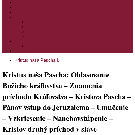
PODPORTE NÁS
PRE MLADÝCH
PRÍPRAVA NA PRVÚ SPOVEĎ
PRE DETI
PRE DETI KATECHÉZY
PRE DETI NA VEĽKÝ PÔST
MILOSRDNÝ SAMARITÁN – KAT. PRE DETI
MIMORIADNE KATECHÉZY PRE DETI
HISTÓRIA VÁŠHO ČÍTANIA
PRIHLASENIE
ODKAZY
Kristus naša Pascha I.
Kristus naša Pascha: Ohlasovanie
Božieho kráľovstva – Znamenia
príchodu Kráľovstva – Kristova Pascha –
Pánov vstup do Jeruzalema – Umučenie
– Vzkriesenie – Nanebovstúpenie –
Kristov druhý príchod v sláve –