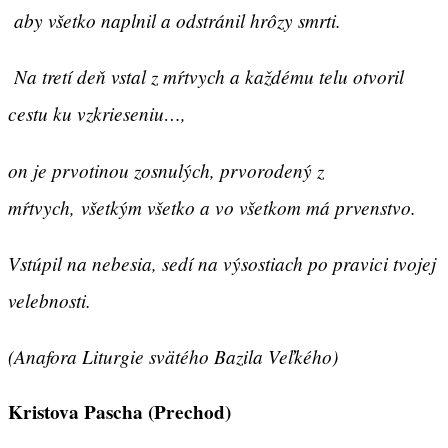
aby všetko naplnil a odstránil hrôzy smrti.
Na tre­tí deň vstal z mŕtvych a každému telu otvoril
cestu ku vzkrieseniu…,
on je prvotinou zosnulých, prvorodený z
mŕtvych,
všetkým všetko a vo všetkom má prvenstvo.
Vstúpil na nebesia, sedí na výsostiach po pra­vici tvojej
velebnosti.
(Anafora Liturgie svätého Bazila Veľkého)
Kristova Pascha (Prechod)