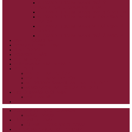
ALEXANDER SCHMEMANN: SVÄTÝ
PONDELOK, UTOROK A STREDA
ALEXANDER SCHMEMANN: SVÄTÝ ŠTVRTOK
ALEXANDER SCHMEMANN: VEĽKÝ A SVÄTÝ
PIATOK
ALEXANDER SCHMEMANN: VEĽKÁ A SVÄTÁ
SOBOTA
ALEXANDER SCHMEMANN: SVÄTÁ PASCHA
SVÄTÉ TAJOMSTVÁ
SYNAXÁR – SVÄTÍ DŇA
O AUTOROCH
PODPORTE NÁS
PRE MLADÝCH
PRÍPRAVA NA PRVÚ SPOVEĎ
PRE DETI
PRE DETI KATECHÉZY
PRE DETI NA VEĽKÝ PÔST
MILOSRDNÝ SAMARITÁN – KAT. PRE DETI
MIMORIADNE KATECHÉZY PRE DETI
HISTÓRIA VÁŠHO ČÍTANIA
PRIHLASENIE
ODKAZY
ZOZNAM VŠETKÝCH ČLÁNKOV
NÁVŠTEVNOSŤ
CIRKEVNÍ OTCOVIA
ČÍTANIE – CIRKEVNÍ OTCOVIA
GRÉCKOKATOLÍCKE KATECHIZMY