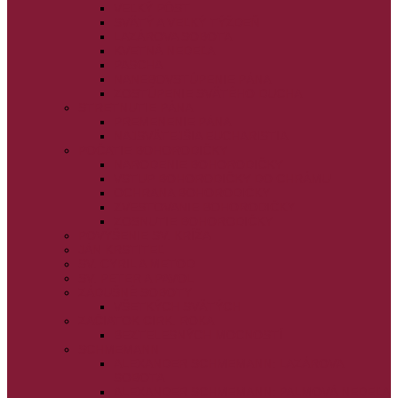
VEĽKÝ PÔST
SVÄTÝ A VEĽKÝ TÝŽDEŇ
LAZÁROVA SOBOTA
KVETNÁ NEDEĽA
PASCHA
NANEBOVSTÚPENIE PÁNA
ZOSTÚPENIE SVÄTÉHO DUCHA
STRETNUTIE PÁNA
PREMENENIE PÁNA
NAJSVÄTEJŠIA EUCHARISTIA
POČATIE BOHORODIČKY
NARODENIE BOHORODIČKY
VSTUP BOHORODIČKY DO CHRÁMU
OCHRANA BOHORODIČKY
ZVESTOVANIE BOHORODIČKY
ZOSNUTIE BOHORODIČKY
POVÝŠENIE SV. KRÍŽA
JÁN KRSTITEĽ
SV. CYRIL A METOD
SV. PETER A PAVOL
ZÁDUŠNÉ SOBOTY
VŠETKÝCH SVÄTÝCH
ZAČIATOK CIRK. ROKA
BEZTELESNÝCH MOCNOSTÍ
SCHMEMANN
ALEXANDER SCHMEMANN: LAZÁROVA
SOBOTA
ALEXANDER SCHMEMANN: PALMOVÁ NEDEĽA