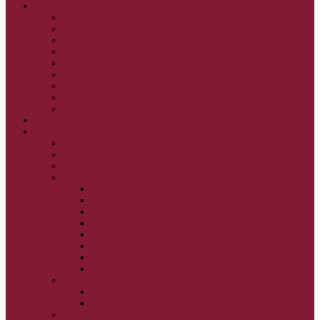
GRÉCKOKATOLÍCKE KATECHIZMY
KRISTUS NAŠA PASCHA I.
KRISTUS NAŠA PASCHA II.
KRISTUS NAŠA PASCHA III.
PRÚD ŽIVEJ VODY
OČAMI VIERY
ŽIVOT A BOHOSLUŽBA
SVETLO PRE ŽIVOT I.
SVETLO PRE ŽIVOT II.
SVETLO PRE ŽIVOT III.
NEDEĽNÉ EVANJELIUM
SVIATKY
FILIPOVKA
SVIATKY NARODENIA JEŽIŠA KRISTA
SVIATKY BOHOZJAVENIA
VEĽKÝ PÔST A PASCHA
OBDOBIE PRED VEĽKÝM PÔSTOM
VEĽKÝ PÔST
SVÄTÝ A VEĽKÝ TÝŽDEŇ
LAZÁROVA SOBOTA
KVETNÁ NEDEĽA
PASCHA
NANEBOVSTÚPENIE PÁNA
ZOSTÚPENIE SVÄTÉHO DUCHA
STRETNUTIE PÁNA
PREMENENIE PÁNA
NAJSVÄTEJŠIA EUCHARISTIA
POČATIE BOHORODIČKY