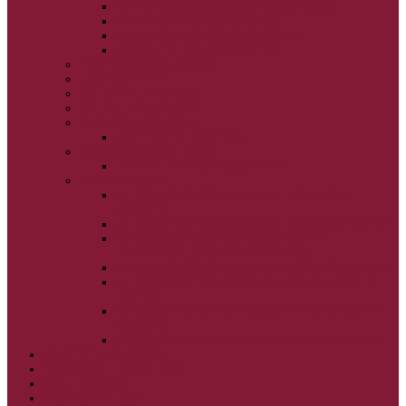
VSTUP BOHORODIČKY DO CHRÁMU
OCHRANA BOHORODIČKY
ZVESTOVANIE BOHORODIČKY
ZOSNUTIE BOHORODIČKY
POVÝŠENIE SV. KRÍŽA
JÁN KRSTITEĽ
SV. CYRIL A METOD
SV. PETER A PAVOL
ZÁDUŠNÉ SOBOTY
VŠETKÝCH SVÄTÝCH
ZAČIATOK CIRK. ROKA
BEZTELESNÝCH MOCNOSTÍ
SCHMEMANN
ALEXANDER SCHMEMANN: LAZÁROVA
SOBOTA
ALEXANDER SCHMEMANN: PALMOVÁ NEDEĽA
ALEXANDER SCHMEMANN: SVÄTÝ
PONDELOK, UTOROK A STREDA
ALEXANDER SCHMEMANN: SVÄTÝ ŠTVRTOK
ALEXANDER SCHMEMANN: VEĽKÝ A SVÄTÝ
PIATOK
ALEXANDER SCHMEMANN: VEĽKÁ A SVÄTÁ
SOBOTA
ALEXANDER SCHMEMANN: SVÄTÁ PASCHA
SVÄTÉ TAJOMSTVÁ
SYNAXÁR – SVÄTÍ DŇA
O AUTOROCH
PODPORTE NÁS