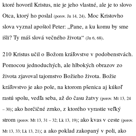
ktoré hovoril Kristus, nie je jeho vlastné, ale je to slovo
Otca, ktorý ho poslal
. Moc Kristovho
(porov. Jn 14, 24)
slova vyznal apoštol Peter: „Pane, a ku komu by sme
išli? Ty máš slová večného života“
.
(Jn 6, 68)
210 Kristus učil o Božom kráľovstve v podobenstvách.
Pomocou jednoduchých, ale hlbokých obrazov zo
života zjavoval tajomstvo Božieho života. Božie
kráľovstvo je ako pole, na ktorom pšenica aj kúkoľ
rastú spolu, vedľa seba, až do času žatvy
(porov. Mt 13, 24
; ako horčičné zrnko, z ktorého vyrastie veľký
– 30)
strom
; ako kvas v ceste
(porov. Mt 13, 31 – 32; Lk 13, 19)
(porov.
; a ako poklad zakopaný v poli, ako
Mt 13, 33; Lk 13, 21)