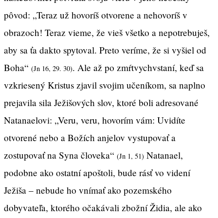
pôvod: „Teraz už hovoríš otvorene a nehovoríš v
obrazoch! Teraz vieme, že vieš všetko a nepotrebuješ,
aby sa ťa dakto spytoval. Preto veríme, že si vyšiel od
Boha“
. Ale až po zmŕtvychvstaní, keď sa
(Jn 16, 29. 30)
vzkriesený Kristus zjavil svojim učeníkom, sa naplno
prejavila sila Ježišových slov, ktoré boli adresované
Natanaelovi: „Veru, veru, hovorím vám: Uvidíte
otvorené nebo a Božích anjelov vystupovať a
zostupovať na Syna človeka“
Natanael,
(Jn 1, 51)
podobne ako ostatní apoštoli, bude rásť vo videní
Ježiša – nebude ho vnímať ako pozemského
dobyvateľa, ktorého očakávali zbožní Židia, ale ako