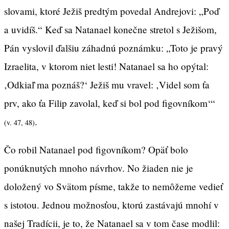
slovami, ktoré Ježiš predtým povedal Andrejovi: „Poď
a uvidíš.“ Keď sa Natanael konečne stretol s Ježišom,
Pán vyslovil ďalšiu záhadnú poznámku: „Toto je pravý
Izraelita, v ktorom niet lesti! Natanael sa ho opýtal:
‚Odkiaľ ma poznáš?‘ Ježiš mu vravel: ‚Videl som ťa
prv, ako ťa Filip zavolal, keď si bol pod figovníkom‘“
.
(v. 47, 48)
Čo robil Natanael pod figovníkom? Opäť bolo
ponúknutých mnoho návrhov. No žiaden nie je
doložený vo Svätom písme, takže to nemôžeme vedieť
s istotou. Jednou možnosťou, ktorú zastávajú mnohí v
našej Tradícii, je to, že Natanael sa v tom čase modlil: