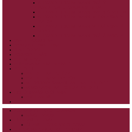
ALEXANDER SCHMEMANN: SVÄTÝ
PONDELOK, UTOROK A STREDA
ALEXANDER SCHMEMANN: SVÄTÝ ŠTVRTOK
ALEXANDER SCHMEMANN: VEĽKÝ A SVÄTÝ
PIATOK
ALEXANDER SCHMEMANN: VEĽKÁ A SVÄTÁ
SOBOTA
ALEXANDER SCHMEMANN: SVÄTÁ PASCHA
SVÄTÉ TAJOMSTVÁ
SYNAXÁR – SVÄTÍ DŇA
O AUTOROCH
PODPORTE NÁS
PRE MLADÝCH
PRÍPRAVA NA PRVÚ SPOVEĎ
PRE DETI
PRE DETI KATECHÉZY
PRE DETI NA VEĽKÝ PÔST
MILOSRDNÝ SAMARITÁN – KAT. PRE DETI
MIMORIADNE KATECHÉZY PRE DETI
HISTÓRIA VÁŠHO ČÍTANIA
PRIHLASENIE
ODKAZY
ZOZNAM VŠETKÝCH ČLÁNKOV
NÁVŠTEVNOSŤ
CIRKEVNÍ OTCOVIA
ČÍTANIE – CIRKEVNÍ OTCOVIA
GRÉCKOKATOLÍCKE KATECHIZMY