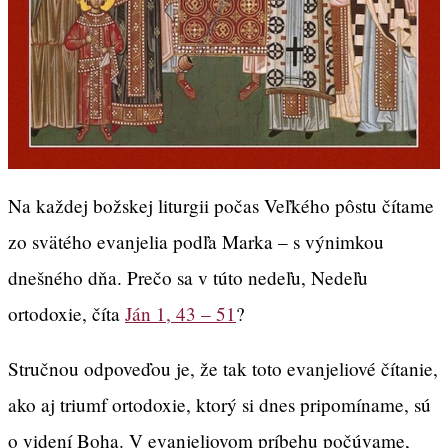
Na každej božskej liturgii počas Veľkého pôstu čítame
zo svätého evanjelia podľa Marka – s výnimkou
dnešného dňa. Prečo sa v túto nedeľu, Nedeľu
ortodoxie, číta
Ján 1, 43 – 51
?
Stručnou odpoveďou je, že tak toto evanjeliové čítanie,
ako aj triumf ortodoxie, ktorý si dnes pripomíname, sú
o videní Boha. V evanjeliovom príbehu počúvame,