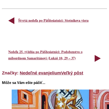
Štvrtá nedeľa po Päťdesiatnici: Stotníkova viera
Nedeľa 25. týždňa po Päťdesiatnici: Podobenstvo o
milosrdnom Samaritánovi (Lukáš 10, 29 – 37)
Značky:
Nedeľné evanjelium
Veľký pôst
Môže sa Vám ešte páčiť...