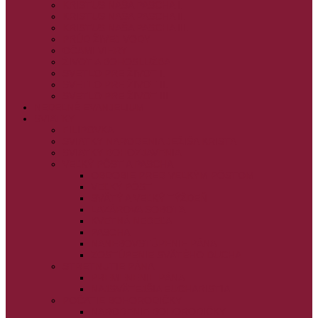
KRISTUS NAŠA PASCHA I.
KRISTUS NAŠA PASCHA II.
KRISTUS NAŠA PASCHA III.
PRÚD ŽIVEJ VODY
OČAMI VIERY
ŽIVOT A BOHOSLUŽBA
SVETLO PRE ŽIVOT I.
SVETLO PRE ŽIVOT II.
SVETLO PRE ŽIVOT III.
NEDEĽNÉ EVANJELIUM
SVIATKY
FILIPOVKA
SVIATKY NARODENIA JEŽIŠA KRISTA
SVIATKY BOHOZJAVENIA
VEĽKÝ PÔST A PASCHA
OBDOBIE PRED VEĽKÝM PÔSTOM
VEĽKÝ PÔST
SVÄTÝ A VEĽKÝ TÝŽDEŇ
LAZÁROVA SOBOTA
KVETNÁ NEDEĽA
PASCHA
NANEBOVSTÚPENIE PÁNA
ZOSTÚPENIE SVÄTÉHO DUCHA
STRETNUTIE PÁNA
PREMENENIE PÁNA
NAJSVÄTEJŠIA EUCHARISTIA
POČATIE BOHORODIČKY
NARODENIE BOHORODIČKY