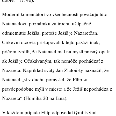
Moderní komentátori vo všeobecnosti považujú túto
Natanaelovu poznámku za trochu uštipačné
odmietnutie Ježiša, pretože Ježiš je Nazaretčan.
Cirkevní otcovia pristupovali k tejto pasáži inak,
pričom tvrdili, že Natanael mal na mysli presný opak:
ak Ježiš je Očakávaným, tak nemôže pochádzať z
Nazareta. Napríklad svätý Ján Zlatoústy naznačil, že
Natanael „si v duchu pomyslel, že Filip sa
pravdepodobne mýli v mieste a že Ježiš nepochádza z
Nazareta“ (Homília 20 na Jána).
V každom prípade Filip odpovedal tými istými