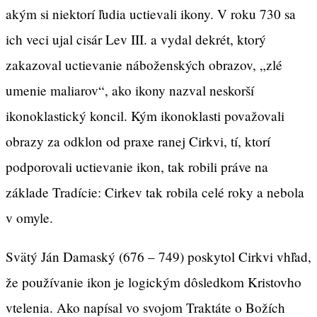
akým si niektorí ľudia uctievali ikony. V roku 730 sa
ich veci ujal cisár Lev III. a vydal dekrét, ktorý
zakazoval uctievanie náboženských obrazov, „zlé
umenie maliarov“, ako ikony nazval neskorší
ikonoklastický koncil. Kým ikonoklasti považovali
obrazy za odklon od praxe ranej Cirkvi, tí, ktorí
podporovali uctievanie ikon, tak robili práve na
základe Tradície: Cirkev tak robila celé roky a nebola
v omyle.
Svätý Ján Damaský (676 – 749) poskytol Cirkvi vhľad,
že používanie ikon je logickým dôsledkom Kristovho
vtelenia. Ako napísal vo svojom Traktáte o Božích