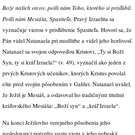
Bože našich otcov, pošli nám Toho, ktorého si prisľúbil.
Pošli nám Mesiáša, Spasiteľa.
Pravý Izraelita sa
vyznačuje vierou v prisľúbenie Spasiteľa. Hovorí sa, že
Pán videl Natanaela pri modlitbe a videl jeho horlivosť.
Natanael sa svojou odpoveďou Kristovi, „Ty si Boží
Syn, ty si kráľ Izraela!“ (v. 49), vyznačil ako jeden z
prvých Kristových učeníkov, ktorých Kristus povolal
ešte pred svojím pôsobením v Galilei. Natanael uvidel,
že Ježiš je Mesiáš, a oslavoval ho tradičnými titulmi
kráľovského Mesiáša: „Boží syn“ a „kráľ Izraela“.
Na konci Ježišovho verejného pôsobenia jeho
nasledovníci potvrdia svoju vieru v jeho nebeský