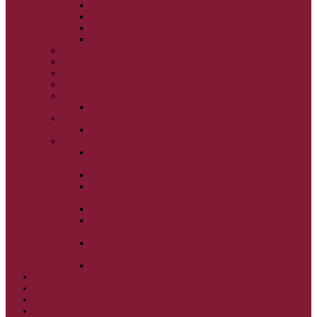
VSTUP BOHORODIČKY DO CHRÁMU
OCHRANA BOHORODIČKY
ZVESTOVANIE BOHORODIČKY
ZOSNUTIE BOHORODIČKY
POVÝŠENIE SV. KRÍŽA
JÁN KRSTITEĽ
SV. CYRIL A METOD
SV. PETER A PAVOL
ZÁDUŠNÉ SOBOTY
VŠETKÝCH SVÄTÝCH
ZAČIATOK CIRK. ROKA
BEZTELESNÝCH MOCNOSTÍ
SCHMEMANN
ALEXANDER SCHMEMANN: LAZÁROVA
SOBOTA
ALEXANDER SCHMEMANN: PALMOVÁ NEDEĽA
ALEXANDER SCHMEMANN: SVÄTÝ
PONDELOK, UTOROK A STREDA
ALEXANDER SCHMEMANN: SVÄTÝ ŠTVRTOK
ALEXANDER SCHMEMANN: VEĽKÝ A SVÄTÝ
PIATOK
ALEXANDER SCHMEMANN: VEĽKÁ A SVÄTÁ
SOBOTA
ALEXANDER SCHMEMANN: SVÄTÁ PASCHA
SVÄTÉ TAJOMSTVÁ
SYNAXÁR – SVÄTÍ DŇA
O AUTOROCH
PODPORTE NÁS