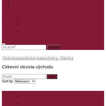
PRE MLADÝCH
PRÍPRAVA NA PRVÚ SPOVEĎ
PRE DETI
PRE DETI KATECHÉZY
PRE DETI NA VEĽKÝ PÔST
MILOSRDNÝ SAMARITÁN – KAT. PRE DETI
MIMORIADNE KATECHÉZY PRE DETI
HISTÓRIA VÁŠHO ČÍTANIA
PRIHLASENIE
ODKAZY
HĽADAŤ:
Gréckokatolícke katechézy, články
Cirkevní otcovia východu
Hľadať:
Sort by
ZOZNAM VŠETKÝCH ČLÁNKOV
NÁVŠTEVNOSŤ
CIRKEVNÍ OTCOVIA
ČÍTANIE – CIRKEVNÍ OTCOVIA