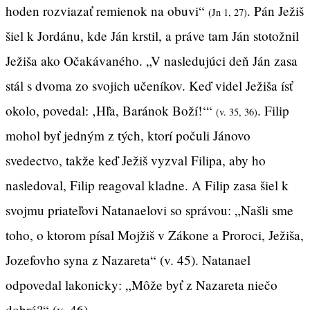
hoden rozviazať remienok na obuvi“
. Pán Ježiš
(Jn 1, 27)
šiel k Jordánu, kde Ján krstil, a práve tam Ján stotožnil
Ježiša ako Očakávaného. „V nasledujúci deň Ján zasa
stál s dvoma zo svojich učeníkov. Keď videl Ježiša ísť
okolo, povedal: ‚Hľa, Baránok Boží!‘“
. Filip
(v. 35, 36)
mohol byť jedným z tých, ktorí počuli Jánovo
svedectvo, takže keď Ježiš vyzval Filipa, aby ho
nasledoval, Filip reagoval kladne. A Filip zasa šiel k
svojmu priateľovi Natanaelovi so správou: „Našli sme
toho, o ktorom písal Mojžiš v Zákone a Proroci, Ježiša,
Jozefovho syna z Nazareta“ (v. 45). Natanael
odpovedal lakonicky: „Môže byť z Nazareta niečo
dobré?“ (v. 46).