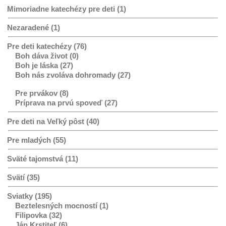
Mimoriadne katechézy pre deti (1)
Nezaradené (1)
Pre deti katechézy (76)
Boh dáva život (0)
Boh je láska (27)
Boh nás zvoláva dohromady (27)
Pre prvákov (8)
Príprava na prvú spoveď (27)
Pre deti na Veľký pôst (40)
Pre mladých (55)
Sväté tajomstvá (11)
Svätí (35)
Sviatky (195)
Beztelesných mocností (1)
Filipovka (32)
Ján Krstiteľ (6)