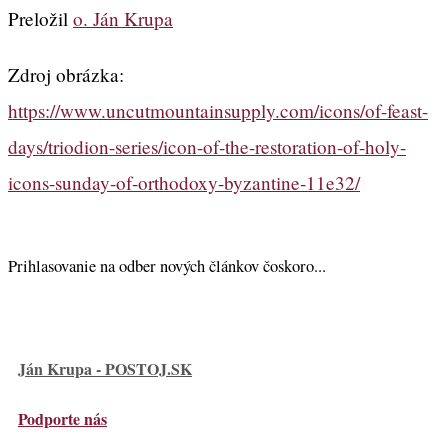
Preložil
o. Ján Krupa
Zdroj obrázka:
https://www.uncutmountainsupply.com/icons/of-feast-
days/triodion-series/icon-of-the-restoration-of-holy-
icons-sunday-of-orthodoxy-byzantine-11e32/
Prihlasovanie na odber nových článkov čoskoro...
Ján Krupa - POSTOJ.SK
Podporte nás