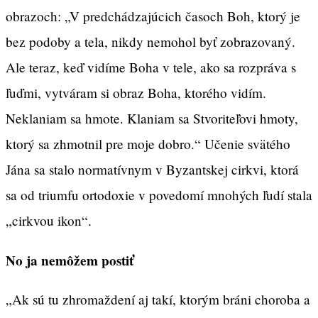
obrazoch: „V predchádzajúcich časoch Boh, ktorý je
bez podoby a tela, nikdy nemohol byť zobrazovaný.
Ale teraz, keď vidíme Boha v tele, ako sa rozpráva s
ľuďmi, vytváram si obraz Boha, ktorého vidím.
Neklaniam sa hmote. Klaniam sa Stvoriteľovi hmoty,
ktorý sa zhmotnil pre moje dobro.“ Učenie svätého
Jána sa stalo normatívnym v Byzantskej cirkvi, ktorá
sa od triumfu ortodoxie v povedomí mnohých ľudí stala
„cirkvou ikon“.
No ja nemôžem postiť
„Ak sú tu zhromaždení aj takí, ktorým bráni choroba a