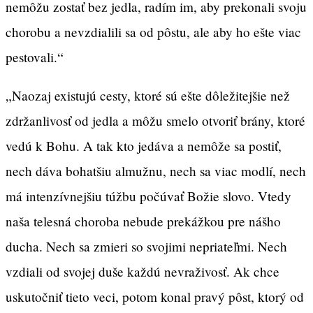
nemôžu zostať bez jedla, radím im, aby prekonali svoju
chorobu a nevzdialili sa od pôstu, ale aby ho ešte viac
pestovali.“
„Naozaj existujú cesty, ktoré sú ešte dôležitejšie než
zdržanlivosť od jedla a môžu smelo otvoriť brány, ktoré
vedú k Bohu. A tak kto jedáva a nemôže sa postiť,
nech dáva bohatšiu almužnu, nech sa viac modlí, nech
má intenzívnejšiu túžbu počúvať Božie slovo. Vtedy
naša telesná choroba nebude prekážkou pre nášho
ducha. Nech sa zmieri so svojimi nepriateľmi. Nech
vzdiali od svojej duše každú nevraživosť. Ak chce
uskutočniť tieto veci, potom konal pravý pôst, ktorý od