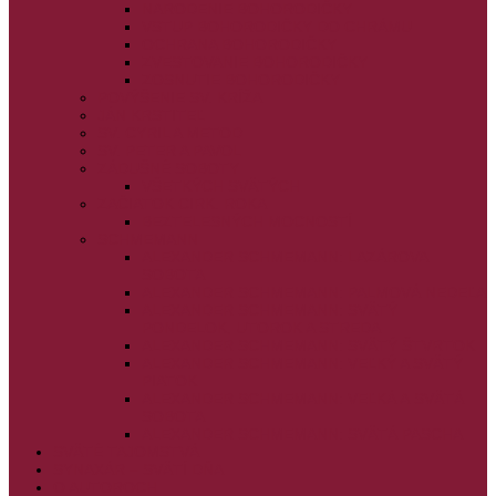
NARODENIE BOHORODIČKY
VSTUP BOHORODIČKY DO CHRÁMU
OCHRANA BOHORODIČKY
ZVESTOVANIE BOHORODIČKY
ZOSNUTIE BOHORODIČKY
POVÝŠENIE SV. KRÍŽA
JÁN KRSTITEĽ
SV. CYRIL A METOD
SV. PETER A PAVOL
ZÁDUŠNÉ SOBOTY
VŠETKÝCH SVÄTÝCH
ZAČIATOK CIRK. ROKA
BEZTELESNÝCH MOCNOSTÍ
SCHMEMANN
ALEXANDER SCHMEMANN: LAZÁROVA
SOBOTA
ALEXANDER SCHMEMANN: PALMOVÁ NEDEĽA
ALEXANDER SCHMEMANN: SVÄTÝ
PONDELOK, UTOROK A STREDA
ALEXANDER SCHMEMANN: SVÄTÝ ŠTVRTOK
ALEXANDER SCHMEMANN: VEĽKÝ A SVÄTÝ
PIATOK
ALEXANDER SCHMEMANN: VEĽKÁ A SVÄTÁ
SOBOTA
ALEXANDER SCHMEMANN: SVÄTÁ PASCHA
SVÄTÉ TAJOMSTVÁ
SYNAXÁR – SVÄTÍ DŇA
O AUTOROCH