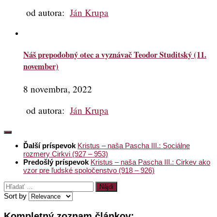
od autora:
Ján Krupa
Náš prepodobný otec a vyznávač Teodor Studitský (11.
november)
8 novembra, 2022
od autora:
Ján Krupa
Ďalší príspevok
Kristus – naša Pascha III.: Sociálne
rozmery Cirkvi (927 – 953)
Predošlý príspevok
Kristus – naša Pascha III.: Cirkev ako
vzor pre ľudské spoločenstvo (918 – 926)
Hľadať:
Sort by
Kompletný zoznam článkov: