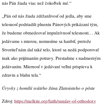
nás Pán žiada viac než čokoľvek iné.“
„Pán od nás žiada zdržanlivosť od jedla, aby sme
telesnosť podriadili plneniu Pánových prikázaní tým,
že budeme obmedzovať impulzívnosť telesnosti… Ak
jedávame s mierou, nemusíme sa hanbiť, pretože
Stvoriteľ nám dal také telo, ktoré sa nedá podporovať
inak ako prijímaním potravy. Prestaňme s nadmerným
jedávaním. Miernosť v jedávaní veľmi prispieva k
zdraviu a blahu tela.“
Úryvky z homílií svätého Jána Zlatoústeho o pôste
Zdroj:
https://melkite.org/faith/sunday-of-orthodoxy