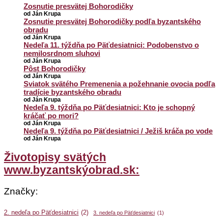
Zosnutie presvätej Bohorodičky
od Ján Krupa
Zosnutie presvätej Bohorodičky podľa byzantského
obradu
od Ján Krupa
Nedeľa 11. týždňa po Päťdesiatnici: Podobenstvo o
nemilosrdnom sluhovi
od Ján Krupa
Pôst Bohorodičky
od Ján Krupa
Sviatok svätého Premenenia a požehnanie ovocia podľa
tradície byzantského obradu
od Ján Krupa
Nedeľa 9. týždňa po Päťdesiatnici: Kto je schopný
kráčať po mori?
od Ján Krupa
Nedeľa 9. týždňa po Päťdesiatnici / Ježiš kráča po vode
od Ján Krupa
Životopisy svätých
www.byzantskýobrad.sk:
Značky:
2. nedeľa po Päťdesiatnici
(2)
3. nedeľa po Päťdesiatnici
(1)