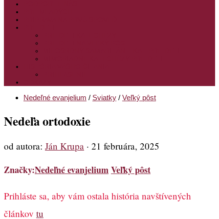
PODPORTE NÁS
PRE MLADÝCH
PRÍPRAVA NA PRVÚ SPOVEĎ
PRE DETI
PRE DETI KATECHÉZY
PRE DETI NA VEĽKÝ PÔST
MILOSRDNÝ SAMARITÁN – KAT. PRE DETI
MIMORIADNE KATECHÉZY PRE DETI
HISTÓRIA VÁŠHO ČÍTANIA
PRIHLASENIE
ODKAZY
Nedeľné evanjelium
/
Sviatky
/
Veľký pôst
Nedeľa ortodoxie
od autora:
Ján Krupa
·
21 februára, 2025
Značky:
Nedeľné evanjelium
Veľký pôst
Prihláste sa, aby vám ostala história navštívených
článkov
tu