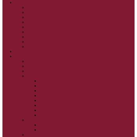
GRÉCKOKATOLÍCKE KATECHIZMY
KRISTUS NAŠA PASCHA I.
KRISTUS NAŠA PASCHA II.
KRISTUS NAŠA PASCHA III.
PRÚD ŽIVEJ VODY
OČAMI VIERY
ŽIVOT A BOHOSLUŽBA
SVETLO PRE ŽIVOT I.
SVETLO PRE ŽIVOT II.
SVETLO PRE ŽIVOT III.
NEDEĽNÉ EVANJELIUM
SVIATKY
FILIPOVKA
SVIATKY NARODENIA JEŽIŠA KRISTA
SVIATKY BOHOZJAVENIA
VEĽKÝ PÔST A PASCHA
OBDOBIE PRED VEĽKÝM PÔSTOM
VEĽKÝ PÔST
SVÄTÝ A VEĽKÝ TÝŽDEŇ
LAZÁROVA SOBOTA
KVETNÁ NEDEĽA
PASCHA
NANEBOVSTÚPENIE PÁNA
ZOSTÚPENIE SVÄTÉHO DUCHA
STRETNUTIE PÁNA
PREMENENIE PÁNA
NAJSVÄTEJŠIA EUCHARISTIA
POČATIE BOHORODIČKY