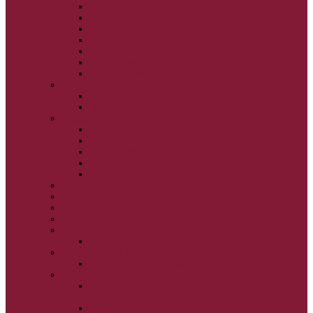
VEĽKÝ PÔST
SVÄTÝ A VEĽKÝ TÝŽDEŇ
LAZÁROVA SOBOTA
KVETNÁ NEDEĽA
PASCHA
NANEBOVSTÚPENIE PÁNA
ZOSTÚPENIE SVÄTÉHO DUCHA
STRETNUTIE PÁNA
PREMENENIE PÁNA
NAJSVÄTEJŠIA EUCHARISTIA
POČATIE BOHORODIČKY
NARODENIE BOHORODIČKY
VSTUP BOHORODIČKY DO CHRÁMU
OCHRANA BOHORODIČKY
ZVESTOVANIE BOHORODIČKY
ZOSNUTIE BOHORODIČKY
POVÝŠENIE SV. KRÍŽA
JÁN KRSTITEĽ
SV. CYRIL A METOD
SV. PETER A PAVOL
ZÁDUŠNÉ SOBOTY
VŠETKÝCH SVÄTÝCH
ZAČIATOK CIRK. ROKA
BEZTELESNÝCH MOCNOSTÍ
SCHMEMANN
ALEXANDER SCHMEMANN: LAZÁROVA
SOBOTA
ALEXANDER SCHMEMANN: PALMOVÁ NEDEĽA