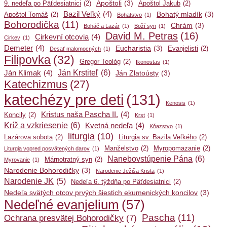
Apoštoli
(3)
9. nedeľa po Päťdesiatnici
(2)
Apoštol Jakub
(2)
Bazil Veľký
(4)
Bohatý mladík
(3)
Apoštol Tomáš
(2)
Bohatstvo
(1)
Bohorodička
(11)
Chrám
(3)
Boháč a Lazár
(1)
Boží syn
(1)
David M. Petras
(16)
Cirkevní otcovia
(4)
Cirkev
(1)
Demeter
(4)
Eucharistia
(3)
Evanjelisti
(2)
Desať malomocných
(1)
Filipovka
(32)
Gregor Teológ
(2)
Ikonostas
(1)
Ján Krstiteľ
(6)
Ján Klimak
(4)
Ján Zlatoústy
(3)
Katechizmus
(27)
katechézy pre deti
(131)
Kenosis
(1)
Kristus naša Pascha II.
(4)
Koncily
(2)
Krst
(1)
Kríž a vzkriesenie
(6)
Kvetná nedeľa
(4)
Kňazstvo
(1)
liturgia
(10)
Lazárova sobota
(2)
Liturgia sv. Bazila Veľkého
(2)
Manželstvo
(2)
Myropomazanie
(2)
Liturgia vopred posvätených darov
(1)
Nanebovstúpenie Pána
(6)
Márnotratný syn
(2)
Myrovanie
(1)
Narodenie Bohorodičky
(3)
Narodenie Ježiša Krista
(1)
Narodenie JK
(5)
Nedeľa 6. týždňa po Päťdesiatnici
(2)
Nedeľa svätých otcov prvých šiestich ekumenických koncilov
(3)
Nedeľné evanjelium
(57)
Pascha
(11)
Ochrana presvätej Bohorodičky
(7)