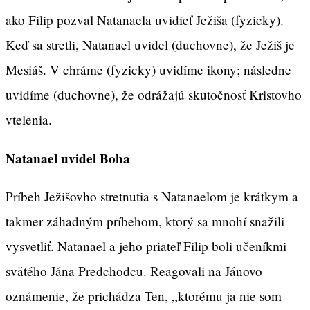
ako Filip pozval Natanaela uvidieť Ježiša (fyzicky).
Keď sa stretli, Natanael uvidel (duchovne), že Ježiš je
Mesiáš. V chráme (fyzicky) uvidíme ikony; následne
uvidíme (duchovne), že odrážajú skutočnosť Kristovho
vtelenia.
Natanael uvidel Boha
Príbeh Ježišovho stretnutia s Natanaelom je krátkym a
takmer záhadným príbehom, ktorý sa mnohí snažili
vysvetliť. Natanael a jeho priateľ Filip boli učeníkmi
svätého Jána Predchodcu. Reagovali na Jánovo
oznámenie, že prichádza Ten, „ktorému ja nie som