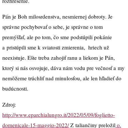
rozhrešenie.
Pán je Boh milosrdenstva, nesmiernej dobroty. Je
správne pochybovať o sebe, je správne o tom
premýšľať, ale po tom, čo sme podstúpili pokánie
a pristúpili sme k sviatosti zmierenia, hriech už
neexistuje. Ešte treba zahojiť ranu a liekom je Pán,
ktorý si nás osvojuje, dáva nám vodu pre večnosť a my
nemôžeme trúchliť nad minulosťou, ale len hľadieť do
budúcnosti.
Zdroj:
http://www.eparchialungro.it/2022/05/09/foglietto-
domenicale-15-maggio-2022/
Z taliančiny preložil
o.