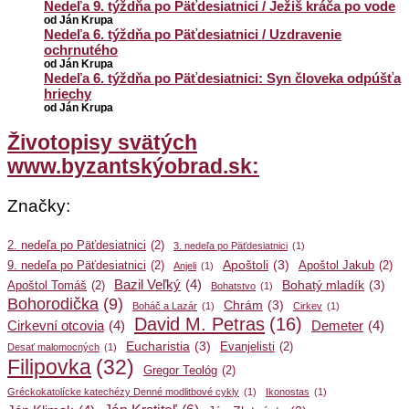
Nedeľa 9. týždňa po Päťdesiatnici / Ježiš kráča po vode
od Ján Krupa
Nedeľa 6. týždňa po Päťdesiatnici / Uzdravenie
ochrnutého
od Ján Krupa
Nedeľa 6. týždňa po Päťdesiatnici: Syn človeka odpúšťa
hriechy
od Ján Krupa
Životopisy svätých
www.byzantskýobrad.sk:
Značky:
2. nedeľa po Päťdesiatnici
(2)
3. nedeľa po Päťdesiatnici
(1)
Apoštoli
(3)
9. nedeľa po Päťdesiatnici
(2)
Apoštol Jakub
(2)
Anjeli
(1)
Bazil Veľký
(4)
Bohatý mladík
(3)
Apoštol Tomáš
(2)
Bohatstvo
(1)
Bohorodička
(9)
Chrám
(3)
Boháč a Lazár
(1)
Cirkev
(1)
David M. Petras
(16)
Cirkevní otcovia
(4)
Demeter
(4)
Eucharistia
(3)
Evanjelisti
(2)
Desať malomocných
(1)
Filipovka
(32)
Gregor Teológ
(2)
Gréckokatolícke katechézy Denné modlitbové cykly
(1)
Ikonostas
(1)