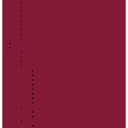
KRISTUS NAŠA PASCHA I.
KRISTUS NAŠA PASCHA II.
KRISTUS NAŠA PASCHA III.
PRÚD ŽIVEJ VODY
OČAMI VIERY
ŽIVOT A BOHOSLUŽBA
SVETLO PRE ŽIVOT I.
SVETLO PRE ŽIVOT II.
SVETLO PRE ŽIVOT III.
NEDEĽNÉ EVANJELIUM
SVIATKY
FILIPOVKA
SVIATKY NARODENIA JEŽIŠA KRISTA
SVIATKY BOHOZJAVENIA
VEĽKÝ PÔST A PASCHA
OBDOBIE PRED VEĽKÝM PÔSTOM
VEĽKÝ PÔST
SVÄTÝ A VEĽKÝ TÝŽDEŇ
LAZÁROVA SOBOTA
KVETNÁ NEDEĽA
PASCHA
NANEBOVSTÚPENIE PÁNA
ZOSTÚPENIE SVÄTÉHO DUCHA
STRETNUTIE PÁNA
PREMENENIE PÁNA
NAJSVÄTEJŠIA EUCHARISTIA
POČATIE BOHORODIČKY
NARODENIE BOHORODIČKY