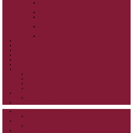
ALEXANDER SCHMEMANN: SVÄTÝ
PONDELOK, UTOROK A STREDA
ALEXANDER SCHMEMANN: SVÄTÝ ŠTVRTOK
ALEXANDER SCHMEMANN: VEĽKÝ A SVÄTÝ
PIATOK
ALEXANDER SCHMEMANN: VEĽKÁ A SVÄTÁ
SOBOTA
ALEXANDER SCHMEMANN: SVÄTÁ PASCHA
SVÄTÉ TAJOMSTVÁ
SYNAXÁR – SVÄTÍ DŇA
O AUTOROCH
PODPORTE NÁS
PRE MLADÝCH
PRÍPRAVA NA PRVÚ SPOVEĎ
PRE DETI
PRE DETI KATECHÉZY
PRE DETI NA VEĽKÝ PÔST
MILOSRDNÝ SAMARITÁN – KAT. PRE DETI
MIMORIADNE KATECHÉZY PRE DETI
HISTÓRIA VÁŠHO ČÍTANIA
PRIHLASENIE
ODKAZY
ZOZNAM VŠETKÝCH ČLÁNKOV
NÁVŠTEVNOSŤ
CIRKEVNÍ OTCOVIA
ČÍTANIE – CIRKEVNÍ OTCOVIA
GRÉCKOKATOLÍCKE KATECHIZMY