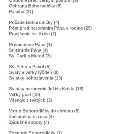
Obdobie pred Veľkým pôstom (9)
Ochrana Bohorodičky (8)
Pascha (21)
Počatie Bohorodičky (4)
Pôst pred narodením Pána v rodine (29)
Povýšenie sv. Kríža (7)
Premenenie Pána (1)
Stretnutie Pána (4)
Sv. Cyril a Metod (3)
Sv. Peter a Pavol (5)
Svätý a veľký týždeň (8)
Sviatky bohozjavenia (13)
Sviatky narodenia Ježiša Krista (16)
Veľký pôst (18)
Všetkých svätých (3)
Vstup Bohorodičky do chrámu (5)
Začiatok cirk. roka (4)
Zádušné soboty (4)
Zosnutie Bohorodičky (1)