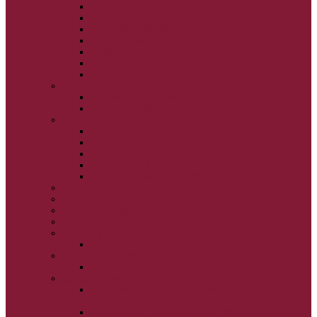
VEĽKÝ PÔST
SVÄTÝ A VEĽKÝ TÝŽDEŇ
LAZÁROVA SOBOTA
KVETNÁ NEDEĽA
PASCHA
NANEBOVSTÚPENIE PÁNA
ZOSTÚPENIE SVÄTÉHO DUCHA
STRETNUTIE PÁNA
PREMENENIE PÁNA
NAJSVÄTEJŠIA EUCHARISTIA
POČATIE BOHORODIČKY
NARODENIE BOHORODIČKY
VSTUP BOHORODIČKY DO CHRÁMU
OCHRANA BOHORODIČKY
ZVESTOVANIE BOHORODIČKY
ZOSNUTIE BOHORODIČKY
POVÝŠENIE SV. KRÍŽA
JÁN KRSTITEĽ
SV. CYRIL A METOD
SV. PETER A PAVOL
ZÁDUŠNÉ SOBOTY
VŠETKÝCH SVÄTÝCH
ZAČIATOK CIRK. ROKA
BEZTELESNÝCH MOCNOSTÍ
SCHMEMANN
ALEXANDER SCHMEMANN: LAZÁROVA
SOBOTA
ALEXANDER SCHMEMANN: PALMOVÁ NEDEĽA