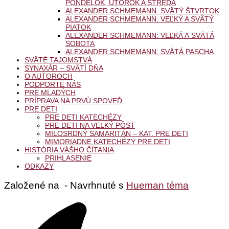
PONDELOK, UTOROK A STREDA
ALEXANDER SCHMEMANN: SVÄTÝ ŠTVRTOK
ALEXANDER SCHMEMANN: VEĽKÝ A SVÄTÝ
PIATOK
ALEXANDER SCHMEMANN: VEĽKÁ A SVÄTÁ
SOBOTA
ALEXANDER SCHMEMANN: SVÄTÁ PASCHA
SVÄTÉ TAJOMSTVÁ
SYNAXÁR – SVÄTÍ DŇA
O AUTOROCH
PODPORTE NÁS
PRE MLADÝCH
PRÍPRAVA NA PRVÚ SPOVEĎ
PRE DETI
PRE DETI KATECHÉZY
PRE DETI NA VEĽKÝ PÔST
MILOSRDNÝ SAMARITÁN – KAT. PRE DETI
MIMORIADNE KATECHÉZY PRE DETI
HISTÓRIA VÁŠHO ČÍTANIA
PRIHLASENIE
ODKAZY
Založené na
- Navrhnuté s
Hueman téma