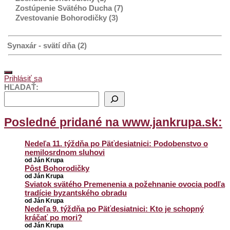
Zostúpenie Svätého Ducha (7)
Zvestovanie Bohorodičky (3)
Synaxár - svätí dňa (2)
Prihlásiť sa
HĽADAŤ:
Posledné pridané na www.jankrupa.sk:
Nedeľa 11. týždňa po Päťdesiatnici: Podobenstvo o
nemilosrdnom sluhovi
od Ján Krupa
Pôst Bohorodičky
od Ján Krupa
Sviatok svätého Premenenia a požehnanie ovocia podľa
tradície byzantského obradu
od Ján Krupa
Nedeľa 9. týždňa po Päťdesiatnici: Kto je schopný
kráčať po mori?
od Ján Krupa