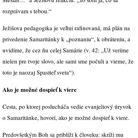
rozprávam s tebou.“
Ježišova pedagogika je veľmi rafinovaná, má plán na
privedenie Samaritánky k „poznaniu“, k obráteniu, a
uvidíme, že cez ňu celej Samárie (v. 42: „Už veríme
nielen pre tvoje slovo, ale sami sme počuli a vieme, že
toto je naozaj Spasiteľ sveta“).
Ako je možné dospieť k viere
Cesta, po ktorej poslucháča vedie evanjeliový úryvok
o Samaritánke, hovorí, ako je možné dospieť k viere.
Predovšetkým Boh sa priblíži k človeku: skríži mu