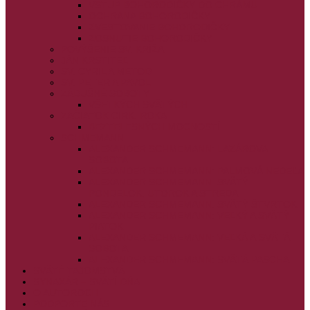
VSTUP BOHORODIČKY DO CHRÁMU
OCHRANA BOHORODIČKY
ZVESTOVANIE BOHORODIČKY
ZOSNUTIE BOHORODIČKY
POVÝŠENIE SV. KRÍŽA
JÁN KRSTITEĽ
SV. CYRIL A METOD
SV. PETER A PAVOL
ZÁDUŠNÉ SOBOTY
VŠETKÝCH SVÄTÝCH
ZAČIATOK CIRK. ROKA
BEZTELESNÝCH MOCNOSTÍ
SCHMEMANN
ALEXANDER SCHMEMANN: LAZÁROVA
SOBOTA
ALEXANDER SCHMEMANN: PALMOVÁ NEDEĽA
ALEXANDER SCHMEMANN: SVÄTÝ
PONDELOK, UTOROK A STREDA
ALEXANDER SCHMEMANN: SVÄTÝ ŠTVRTOK
ALEXANDER SCHMEMANN: VEĽKÝ A SVÄTÝ
PIATOK
ALEXANDER SCHMEMANN: VEĽKÁ A SVÄTÁ
SOBOTA
ALEXANDER SCHMEMANN: SVÄTÁ PASCHA
SVÄTÉ TAJOMSTVÁ
SYNAXÁR – SVÄTÍ DŇA
O AUTOROCH
PODPORTE NÁS