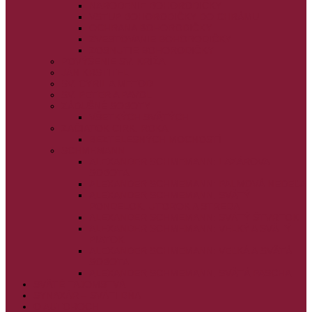
NARODENIE BOHORODIČKY
VSTUP BOHORODIČKY DO CHRÁMU
OCHRANA BOHORODIČKY
ZVESTOVANIE BOHORODIČKY
ZOSNUTIE BOHORODIČKY
POVÝŠENIE SV. KRÍŽA
JÁN KRSTITEĽ
SV. CYRIL A METOD
SV. PETER A PAVOL
ZÁDUŠNÉ SOBOTY
VŠETKÝCH SVÄTÝCH
ZAČIATOK CIRK. ROKA
BEZTELESNÝCH MOCNOSTÍ
SCHMEMANN
ALEXANDER SCHMEMANN: LAZÁROVA
SOBOTA
ALEXANDER SCHMEMANN: PALMOVÁ NEDEĽA
ALEXANDER SCHMEMANN: SVÄTÝ
PONDELOK, UTOROK A STREDA
ALEXANDER SCHMEMANN: SVÄTÝ ŠTVRTOK
ALEXANDER SCHMEMANN: VEĽKÝ A SVÄTÝ
PIATOK
ALEXANDER SCHMEMANN: VEĽKÁ A SVÄTÁ
SOBOTA
ALEXANDER SCHMEMANN: SVÄTÁ PASCHA
SVÄTÉ TAJOMSTVÁ
SYNAXÁR – SVÄTÍ DŇA
O AUTOROCH