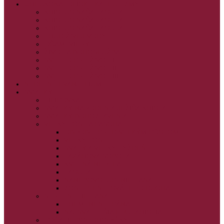
GRÉCKOKATOLÍCKE KATECHIZMY
KRISTUS NAŠA PASCHA I.
KRISTUS NAŠA PASCHA II.
KRISTUS NAŠA PASCHA III.
PRÚD ŽIVEJ VODY
OČAMI VIERY
ŽIVOT A BOHOSLUŽBA
SVETLO PRE ŽIVOT I.
SVETLO PRE ŽIVOT II.
SVETLO PRE ŽIVOT III.
NEDEĽNÉ EVANJELIUM
SVIATKY
FILIPOVKA
SVIATKY NARODENIA JEŽIŠA KRISTA
SVIATKY BOHOZJAVENIA
VEĽKÝ PÔST A PASCHA
OBDOBIE PRED VEĽKÝM PÔSTOM
VEĽKÝ PÔST
SVÄTÝ A VEĽKÝ TÝŽDEŇ
LAZÁROVA SOBOTA
KVETNÁ NEDEĽA
PASCHA
NANEBOVSTÚPENIE PÁNA
ZOSTÚPENIE SVÄTÉHO DUCHA
STRETNUTIE PÁNA
PREMENENIE PÁNA
NAJSVÄTEJŠIA EUCHARISTIA
POČATIE BOHORODIČKY