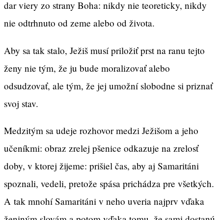
dar viery zo strany Boha: nikdy nie teoreticky, nikdy
nie odtrhnuto od zeme alebo od života.
Aby sa tak stalo, Ježiš musí priložiť prst na ranu tejto
ženy nie tým, že ju bude moralizovať alebo
odsudzovať, ale tým, že jej umožní slobodne si priznať
svoj stav.
Medzitým sa udeje rozhovor medzi Ježišom a jeho
učeníkmi: obraz zrelej pšenice odkazuje na zrelosť
doby, v ktorej žijeme: prišiel čas, aby aj Samaritáni
spoznali, vedeli, pretože spása prichádza pre všetkých.
A tak mnohí Samaritáni v neho uveria najprv vďaka
ženiným slovám a potom vďaka tomu, že sami dostanú