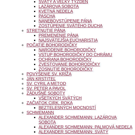
SVÄTÝ A VEĽKÝ TÝŽDEŇ
LAZÁROVA SOBOTA
KVETNÁ NEDEĽA
PASCHA
NANEBOVSTÚPENIE PÁNA
ZOSTÚPENIE SVÄTÉHO DUCHA
STRETNUTIE PÁNA
PREMENENIE PÁNA
NAJSVÄTEJŠIA EUCHARISTIA
POČATIE BOHORODIČKY
NARODENIE BOHORODIČKY
VSTUP BOHORODIČKY DO CHRÁMU
OCHRANA BOHORODIČKY
ZVESTOVANIE BOHORODIČKY
ZOSNUTIE BOHORODIČKY
POVÝŠENIE SV. KRÍŽA
JÁN KRSTITEĽ
SV. CYRIL A METOD
SV. PETER A PAVOL
ZÁDUŠNÉ SOBOTY
VŠETKÝCH SVÄTÝCH
ZAČIATOK CIRK. ROKA
BEZTELESNÝCH MOCNOSTÍ
SCHMEMANN
ALEXANDER SCHMEMANN: LAZÁROVA
SOBOTA
ALEXANDER SCHMEMANN: PALMOVÁ NEDEĽA
ALEXANDER SCHMEMANN: SVÄTÝ