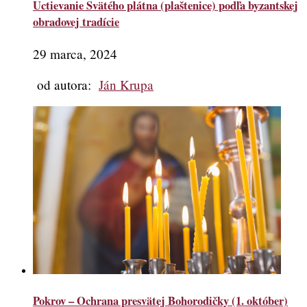
Uctievanie Svätého plátna (plaštenice) podľa byzantskej
obradovej tradície
29 marca, 2024
od autora:
Ján Krupa
Pokrov – Ochrana presvätej Bohorodičky (1. október)