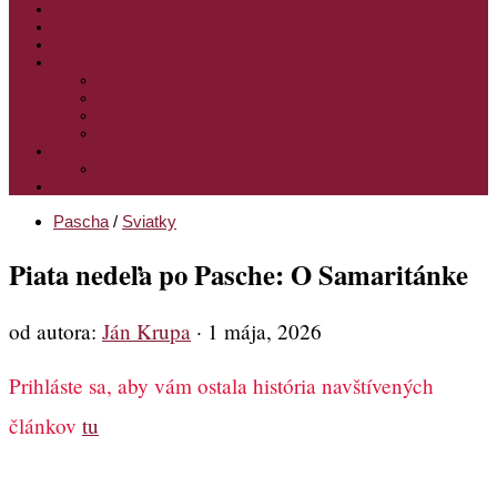
PODPORTE NÁS
PRE MLADÝCH
PRÍPRAVA NA PRVÚ SPOVEĎ
PRE DETI
PRE DETI KATECHÉZY
PRE DETI NA VEĽKÝ PÔST
MILOSRDNÝ SAMARITÁN – KAT. PRE DETI
MIMORIADNE KATECHÉZY PRE DETI
HISTÓRIA VÁŠHO ČÍTANIA
PRIHLASENIE
ODKAZY
Pascha
/
Sviatky
Piata nedeľa po Pasche: O Samaritánke
od autora:
Ján Krupa
·
1 mája, 2026
Prihláste sa, aby vám ostala história navštívených
článkov
tu