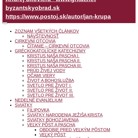
byzantskyobrad.sk
https://www.postoj.sk/autor/jan-krupa
ZOZNAM VŠETKÝCH ČLÁNKOV
NÁVŠTEVNOSŤ
CIRKEVNÍ OTCOVIA
ČÍTANIE – CIRKEVNÍ OTCOVIA
GRÉCKOKATOLÍCKE KATECHIZMY
KRISTUS NAŠA PASCHA I.
KRISTUS NAŠA PASCHA II.
KRISTUS NAŠA PASCHA III.
PRÚD ŽIVEJ VODY
OČAMI VIERY
ŽIVOT A BOHOSLUŽBA
SVETLO PRE ŽIVOT I.
SVETLO PRE ŽIVOT II.
SVETLO PRE ŽIVOT III.
NEDEĽNÉ EVANJELIUM
SVIATKY
FILIPOVKA
SVIATKY NARODENIA JEŽIŠA KRISTA
SVIATKY BOHOZJAVENIA
VEĽKÝ PÔST A PASCHA
OBDOBIE PRED VEĽKÝM PÔSTOM
VEĽKÝ PÔST