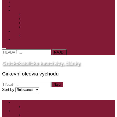
PRE MLADÝCH
PRÍPRAVA NA PRVÚ SPOVEĎ
PRE DETI
PRE DETI KATECHÉZY
PRE DETI NA VEĽKÝ PÔST
MILOSRDNÝ SAMARITÁN – KAT. PRE DETI
MIMORIADNE KATECHÉZY PRE DETI
HISTÓRIA VÁŠHO ČÍTANIA
PRIHLASENIE
ODKAZY
HĽADAŤ:
Gréckokatolícke katechézy, články
Cirkevní otcovia východu
Hľadať:
Sort by
ZOZNAM VŠETKÝCH ČLÁNKOV
NÁVŠTEVNOSŤ
CIRKEVNÍ OTCOVIA
ČÍTANIE – CIRKEVNÍ OTCOVIA