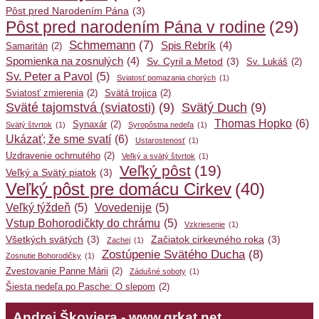
Pôst pred Narodením Pána
(3)
Pôst pred narodením Pána v rodine
(29)
Schmemann
(7)
Spis Rebrík
(4)
Samaritán
(2)
Spomienka na zosnulých
(4)
Sv. Cyril a Metod
(3)
Sv. Lukáš
(2)
Sv. Peter a Pavol
(5)
Sviatosť pomazania chorých
(1)
Sviatosť zmierenia
(2)
Svätá trojica
(2)
Sväté tajomstvá (sviatosti)
(9)
Svätý Duch
(9)
Thomas Hopko
(6)
Synaxár
(2)
Svätý štvrtok
(1)
Syropôstna nedeľa
(1)
Ukázať; že sme svatí
(6)
Ustarostenosť
(1)
Uzdravenie ochrnutého
(2)
Veľký a svätý štvrtok
(1)
Veľký pôst
(19)
Veľký a Svätý piatok
(3)
Veľký pôst pre domácu Cirkev
(40)
Veľký týždeň
(5)
Vovedenije
(5)
Vstup Bohorodičkty do chrámu
(5)
Vzkriesenie
(1)
Všetkých svätých
(3)
Začiatok cirkevného roka
(3)
Zachej
(1)
Zostúpenie Svätého Ducha
(8)
Zosnutie Bohorodičky
(1)
Zvestovanie Panne Márii
(2)
Zádušné soboty
(1)
Šiesta nedeľa po Pasche: O slepom
(2)
Andrej Škoviera - www.grkat.net