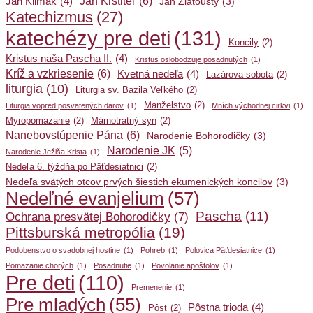
Ján Krstiteľ
(6)
Ján Klimak
(4)
Ján Zlatoústy
(3)
Katechizmus
(27)
katechézy pre deti
(131)
Koncily
(2)
Kristus naša Pascha II.
(4)
Kristus oslobodzuje posadnutých
(1)
Kríž a vzkriesenie
(6)
Kvetná nedeľa
(4)
Lazárova sobota
(2)
liturgia
(10)
Liturgia sv. Bazila Veľkého
(2)
Manželstvo
(2)
Liturgia vopred posvätených darov
(1)
Mních východnej cirkvi
(1)
Myropomazanie
(2)
Márnotratný syn
(2)
Nanebovstúpenie Pána
(6)
Narodenie Bohorodičky
(3)
Narodenie JK
(5)
Narodenie Ježiša Krista
(1)
Nedeľa 6. týždňa po Päťdesiatnici
(2)
Nedeľa svätých otcov prvých šiestich ekumenických koncilov
(3)
Nedeľné evanjelium
(57)
Pascha
(11)
Ochrana presvätej Bohorodičky
(7)
Pittsburská metropólia
(19)
Podobenstvo o svadobnej hostine
(1)
Pohreb
(1)
Polovica Päťdesiatnice
(1)
Pomazanie chorých
(1)
Posadnutie
(1)
Povolanie apoštolov
(1)
Pre deti
(110)
Premenenie
(1)
Pre mladých
(55)
Pôstna trioda
(4)
Pôst
(2)