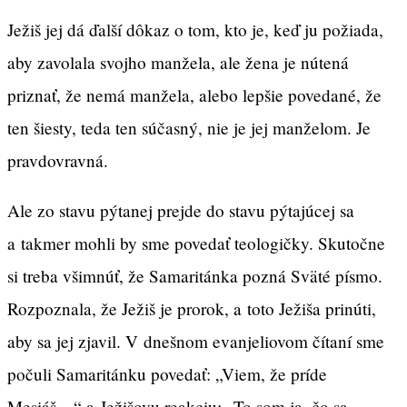
Ježiš jej dá ďalší dôkaz o tom, kto je, keď ju požiada,
aby zavolala svojho manžela, ale žena je nútená
priznať, že nemá manžela, alebo lepšie povedané, že
ten šiesty, teda ten súčasný, nie je jej manželom. Je
pravdovravná.
Ale zo stavu pýtanej prejde do stavu pýtajúcej sa
a takmer mohli by sme povedať teologičky. Skutočne
si treba všimnúť, že Samaritánka pozná Sväté písmo.
Rozpoznala, že Ježiš je prorok, a toto Ježiša prinúti,
aby sa jej zjavil. V dnešnom evanjeliovom čítaní sme
počuli Samaritánku povedať: „Viem, že príde
Mesiáš…“ a Ježišovu reakciu: „To som ja, čo sa