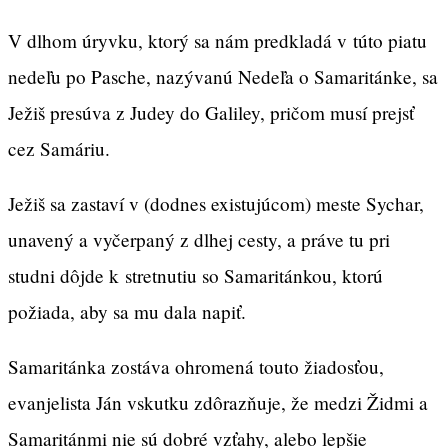
V dlhom úryvku, ktorý sa nám predkladá v túto piatu
nedeľu po Pasche, nazývanú Nedeľa o Samaritánke, sa
Ježiš presúva z Judey do Galiley, pričom musí prejsť
cez Samáriu.
Ježiš sa zastaví v (dodnes existujúcom) meste Sychar,
unavený a vyčerpaný z dlhej cesty, a práve tu pri
studni dôjde k stretnutiu so Samaritánkou, ktorú
požiada, aby sa mu dala napiť.
Samaritánka zostáva ohromená touto žiadosťou,
evanjelista Ján vskutku zdôrazňuje, že medzi Židmi a
Samaritánmi nie sú dobré vzťahy, alebo lepšie