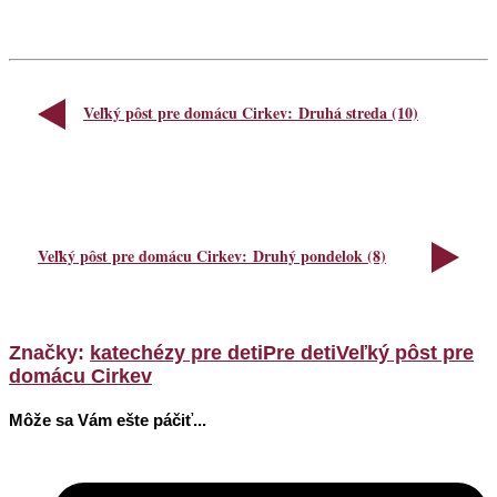
Veľký pôst pre domácu Cirkev: Druhá streda (10)
Veľký pôst pre domácu Cirkev: Druhý pondelok (8)
Značky:
katechézy pre deti
Pre deti
Veľký pôst pre
domácu Cirkev
Môže sa Vám ešte páčiť...