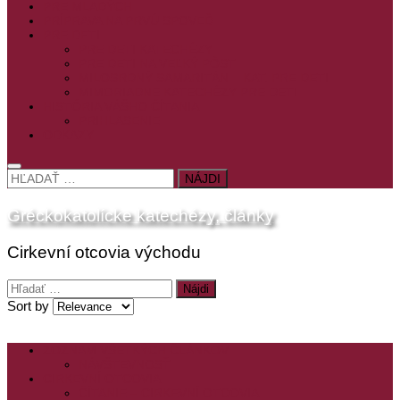
PRE MLADÝCH
PRÍPRAVA NA PRVÚ SPOVEĎ
PRE DETI
PRE DETI KATECHÉZY
PRE DETI NA VEĽKÝ PÔST
MILOSRDNÝ SAMARITÁN – KAT. PRE DETI
MIMORIADNE KATECHÉZY PRE DETI
HISTÓRIA VÁŠHO ČÍTANIA
PRIHLASENIE
ODKAZY
HĽADAŤ:
Gréckokatolícke katechézy, články
Cirkevní otcovia východu
Hľadať:
Sort by
ZOZNAM VŠETKÝCH ČLÁNKOV
NÁVŠTEVNOSŤ
CIRKEVNÍ OTCOVIA
ČÍTANIE – CIRKEVNÍ OTCOVIA