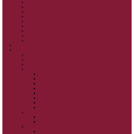
KRISTUS NAŠA PASCHA I.
KRISTUS NAŠA PASCHA II.
KRISTUS NAŠA PASCHA III.
PRÚD ŽIVEJ VODY
OČAMI VIERY
ŽIVOT A BOHOSLUŽBA
SVETLO PRE ŽIVOT I.
SVETLO PRE ŽIVOT II.
SVETLO PRE ŽIVOT III.
NEDEĽNÉ EVANJELIUM
SVIATKY
FILIPOVKA
SVIATKY NARODENIA JEŽIŠA KRISTA
SVIATKY BOHOZJAVENIA
VEĽKÝ PÔST A PASCHA
OBDOBIE PRED VEĽKÝM PÔSTOM
VEĽKÝ PÔST
SVÄTÝ A VEĽKÝ TÝŽDEŇ
LAZÁROVA SOBOTA
KVETNÁ NEDEĽA
PASCHA
NANEBOVSTÚPENIE PÁNA
ZOSTÚPENIE SVÄTÉHO DUCHA
STRETNUTIE PÁNA
PREMENENIE PÁNA
NAJSVÄTEJŠIA EUCHARISTIA
POČATIE BOHORODIČKY
NARODENIE BOHORODIČKY