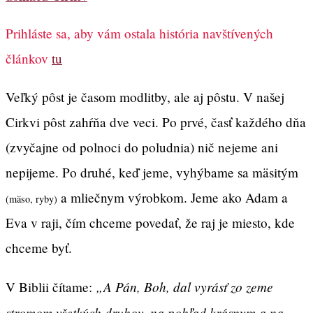
Prihláste sa, aby vám ostala história navštívených
článkov
tu
Veľký pôst je časom modlitby, ale aj pôstu. V našej
Cirkvi pôst zahŕňa dve veci. Po prvé, časť každého dňa
(zvyčajne od polnoci do poludnia) nič nejeme ani
nepijeme. Po druhé, keď jeme, vyhýbame sa mäsitým
a mliečnym výrobkom. Jeme ako Adam a
(mäso, ryby)
Eva v raji, čím chceme povedať, že raj je miesto, kde
chceme byť.
„A Pán, Boh, dal vyrásť zo zeme
V Biblii čítame:
stromom všetkých druhov, na pohľad krásnym a na