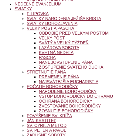
NEDEĽNÉ EVANJELIUM
SVIATKY
FILIPOVKA
SVIATKY NARODENIA JEŽIŠA KRISTA
SVIATKY BOHOZJAVENIA
VEĽKÝ PÔST A PASCHA
OBDOBIE PRED VEĽKÝM PÔSTOM
VEĽKÝ PÔST
SVÄTÝ A VEĽKÝ TÝŽDEŇ
LAZÁROVA SOBOTA
KVETNÁ NEDEĽA
PASCHA
NANEBOVSTÚPENIE PÁNA
ZOSTÚPENIE SVÄTÉHO DUCHA
STRETNUTIE PÁNA
PREMENENIE PÁNA
NAJSVÄTEJŠIA EUCHARISTIA
POČATIE BOHORODIČKY
NARODENIE BOHORODIČKY
VSTUP BOHORODIČKY DO CHRÁMU
OCHRANA BOHORODIČKY
ZVESTOVANIE BOHORODIČKY
ZOSNUTIE BOHORODIČKY
POVÝŠENIE SV. KRÍŽA
JÁN KRSTITEĽ
SV. CYRIL A METOD
SV. PETER A PAVOL
ZÁDUŠNÉ SOBOTY