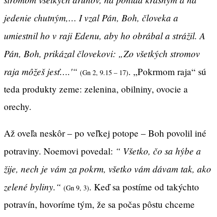
jedenie chutným,… I vzal Pán, Boh, človeka a
umiestnil ho v raji Edenu, aby ho obrábal a strážil. A
Pán, Boh, prikázal človekovi: „Zo všetkých stromov
raja môžeš jesť….'“
. „Pokrmom raja“ sú
(Gn 2, 9.15 – 17)
teda produkty zeme: zelenina, obilniny, ovocie a
orechy.
Až oveľa neskôr – po veľkej potope – Boh povolil iné
“ Všetko, čo sa hýbe a
potraviny. Noemovi povedal:
žije, nech je vám za pokrm, všetko vám dávam tak, ako
zelené byliny.“
. Keď sa postíme od takýchto
(Gn 9, 3)
potravín, hovoríme tým, že sa počas pôstu chceme