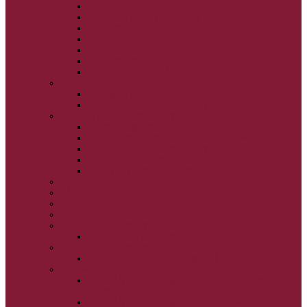
VEĽKÝ PÔST
SVÄTÝ A VEĽKÝ TÝŽDEŇ
LAZÁROVA SOBOTA
KVETNÁ NEDEĽA
PASCHA
NANEBOVSTÚPENIE PÁNA
ZOSTÚPENIE SVÄTÉHO DUCHA
STRETNUTIE PÁNA
PREMENENIE PÁNA
NAJSVÄTEJŠIA EUCHARISTIA
POČATIE BOHORODIČKY
NARODENIE BOHORODIČKY
VSTUP BOHORODIČKY DO CHRÁMU
OCHRANA BOHORODIČKY
ZVESTOVANIE BOHORODIČKY
ZOSNUTIE BOHORODIČKY
POVÝŠENIE SV. KRÍŽA
JÁN KRSTITEĽ
SV. CYRIL A METOD
SV. PETER A PAVOL
ZÁDUŠNÉ SOBOTY
VŠETKÝCH SVÄTÝCH
ZAČIATOK CIRK. ROKA
BEZTELESNÝCH MOCNOSTÍ
SCHMEMANN
ALEXANDER SCHMEMANN: LAZÁROVA
SOBOTA
ALEXANDER SCHMEMANN: PALMOVÁ NEDEĽA