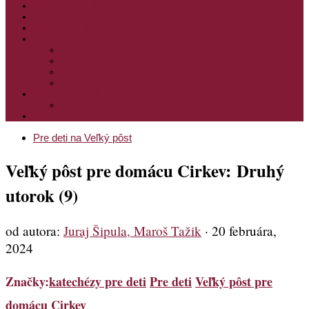
PODPORTE NÁS
PRE MLADÝCH
PRÍPRAVA NA PRVÚ SPOVEĎ
PRE DETI
PRE DETI KATECHÉZY
PRE DETI NA VEĽKÝ PÔST
MILOSRDNÝ SAMARITÁN – KAT. PRE DETI
MIMORIADNE KATECHÉZY PRE DETI
HISTÓRIA VÁŠHO ČÍTANIA
PRIHLASENIE
ODKAZY
Pre deti na Veľký pôst
Veľký pôst pre domácu Cirkev: Druhý
utorok (9)
od autora:
Juraj Šipula, Maroš Tažik
·
20 februára,
2024
Značky:
katechézy pre deti
Pre deti
Veľký pôst pre
domácu Cirkev