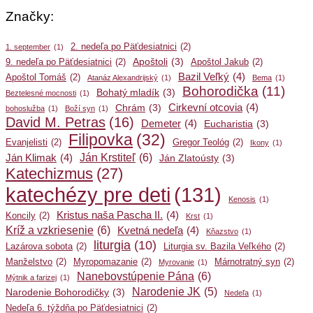
Značky:
2. nedeľa po Päťdesiatnici
(2)
1. september
(1)
Apoštoli
(3)
9. nedeľa po Päťdesiatnici
(2)
Apoštol Jakub
(2)
Bazil Veľký
(4)
Apoštol Tomáš
(2)
Atanáz Alexandrijský
(1)
Bema
(1)
Bohorodička
(11)
Bohatý mladík
(3)
Beztelesné mocnosti
(1)
Cirkevní otcovia
(4)
Chrám
(3)
bohoslužba
(1)
Boží syn
(1)
David M. Petras
(16)
Demeter
(4)
Eucharistia
(3)
Filipovka
(32)
Evanjelisti
(2)
Gregor Teológ
(2)
Ikony
(1)
Ján Krstiteľ
(6)
Ján Klimak
(4)
Ján Zlatoústy
(3)
Katechizmus
(27)
katechézy pre deti
(131)
Kenosis
(1)
Kristus naša Pascha II.
(4)
Koncily
(2)
Krst
(1)
Kríž a vzkriesenie
(6)
Kvetná nedeľa
(4)
Kňazstvo
(1)
liturgia
(10)
Lazárova sobota
(2)
Liturgia sv. Bazila Veľkého
(2)
Manželstvo
(2)
Myropomazanie
(2)
Márnotratný syn
(2)
Myrovanie
(1)
Nanebovstúpenie Pána
(6)
Mýtnik a farizej
(1)
Narodenie JK
(5)
Narodenie Bohorodičky
(3)
Nedeľa
(1)
Nedeľa 6. týždňa po Päťdesiatnici
(2)