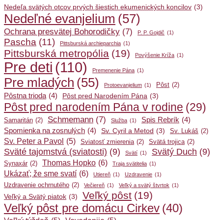
Nedeľa svätých otcov prvých šiestich ekumenických koncilov
(3)
Nedeľné evanjelium
(57)
Ochrana presvätej Bohorodičky
(7)
P. P. Gojdič
(1)
Pascha
(11)
Pittsburská archieparchia
(1)
Pittsburská metropólia
(19)
Povýšenie Kríža
(1)
Pre deti
(110)
Premenenie Pána
(1)
Pre mladých
(55)
Pôst
(2)
Protoevanjelium
(1)
Pôstna trioda
(4)
Pôst pred Narodením Pána
(3)
Pôst pred narodením Pána v rodine
(29)
Schmemann
(7)
Spis Rebrík
(4)
Samaritán
(2)
Služba
(1)
Spomienka na zosnulých
(4)
Sv. Cyril a Metod
(3)
Sv. Lukáš
(2)
Sv. Peter a Pavol
(5)
Sviatosť zmierenia
(2)
Svätá trojica
(2)
Sväté tajomstvá (sviatosti)
(9)
Svätý Duch
(9)
Svätí
(1)
Thomas Hopko
(6)
Synaxár
(2)
Traja svätitelia
(1)
Ukázať; že sme svatí
(6)
Utiereň
(1)
Uzdravenie
(1)
Uzdravenie ochrnutého
(2)
Večiereň
(1)
Veľký a svätý štvrtok
(1)
Veľký pôst
(19)
Veľký a Svätý piatok
(3)
Veľký pôst pre domácu Cirkev
(40)