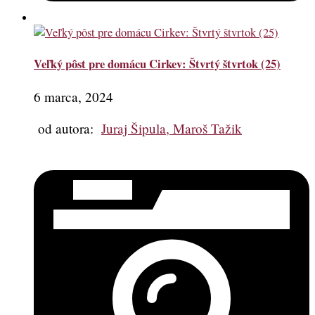
Veľký pôst pre domácu Cirkev: Štvrtý štvrtok (25)
6 marca, 2024
od autora:
Juraj Šipula, Maroš Tažik