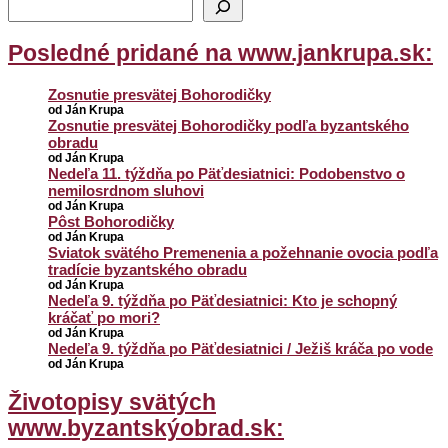
Posledné pridané na www.jankrupa.sk:
Zosnutie presvätej Bohorodičky
od Ján Krupa
Zosnutie presvätej Bohorodičky podľa byzantského
obradu
od Ján Krupa
Nedeľa 11. týždňa po Päťdesiatnici: Podobenstvo o
nemilosrdnom sluhovi
od Ján Krupa
Pôst Bohorodičky
od Ján Krupa
Sviatok svätého Premenenia a požehnanie ovocia podľa
tradície byzantského obradu
od Ján Krupa
Nedeľa 9. týždňa po Päťdesiatnici: Kto je schopný
kráčať po mori?
od Ján Krupa
Nedeľa 9. týždňa po Päťdesiatnici / Ježiš kráča po vode
od Ján Krupa
Životopisy svätých
www.byzantskýobrad.sk: