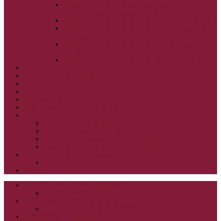
ALEXANDER SCHMEMANN: SVÄTÝ
PONDELOK, UTOROK A STREDA
ALEXANDER SCHMEMANN: SVÄTÝ ŠTVRTOK
ALEXANDER SCHMEMANN: VEĽKÝ A SVÄTÝ
PIATOK
ALEXANDER SCHMEMANN: VEĽKÁ A SVÄTÁ
SOBOTA
ALEXANDER SCHMEMANN: SVÄTÁ PASCHA
SVÄTÉ TAJOMSTVÁ
SYNAXÁR – SVÄTÍ DŇA
O AUTOROCH
PODPORTE NÁS
PRE MLADÝCH
PRÍPRAVA NA PRVÚ SPOVEĎ
PRE DETI
PRE DETI KATECHÉZY
PRE DETI NA VEĽKÝ PÔST
MILOSRDNÝ SAMARITÁN – KAT. PRE DETI
MIMORIADNE KATECHÉZY PRE DETI
HISTÓRIA VÁŠHO ČÍTANIA
PRIHLASENIE
ODKAZY
ZOZNAM VŠETKÝCH ČLÁNKOV
NÁVŠTEVNOSŤ
CIRKEVNÍ OTCOVIA
ČÍTANIE – CIRKEVNÍ OTCOVIA
GRÉCKOKATOLÍCKE KATECHIZMY