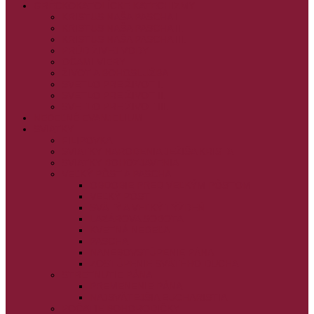
GRÉCKOKATOLÍCKE KATECHIZMY
KRISTUS NAŠA PASCHA I.
KRISTUS NAŠA PASCHA II.
KRISTUS NAŠA PASCHA III.
PRÚD ŽIVEJ VODY
OČAMI VIERY
ŽIVOT A BOHOSLUŽBA
SVETLO PRE ŽIVOT I.
SVETLO PRE ŽIVOT II.
SVETLO PRE ŽIVOT III.
NEDEĽNÉ EVANJELIUM
SVIATKY
FILIPOVKA
SVIATKY NARODENIA JEŽIŠA KRISTA
SVIATKY BOHOZJAVENIA
VEĽKÝ PÔST A PASCHA
OBDOBIE PRED VEĽKÝM PÔSTOM
VEĽKÝ PÔST
SVÄTÝ A VEĽKÝ TÝŽDEŇ
LAZÁROVA SOBOTA
KVETNÁ NEDEĽA
PASCHA
NANEBOVSTÚPENIE PÁNA
ZOSTÚPENIE SVÄTÉHO DUCHA
STRETNUTIE PÁNA
PREMENENIE PÁNA
NAJSVÄTEJŠIA EUCHARISTIA
POČATIE BOHORODIČKY