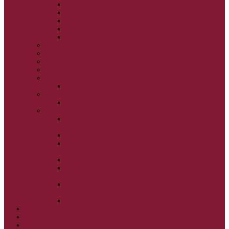
NARODENIE BOHORODIČKY
VSTUP BOHORODIČKY DO CHRÁMU
OCHRANA BOHORODIČKY
ZVESTOVANIE BOHORODIČKY
ZOSNUTIE BOHORODIČKY
POVÝŠENIE SV. KRÍŽA
JÁN KRSTITEĽ
SV. CYRIL A METOD
SV. PETER A PAVOL
ZÁDUŠNÉ SOBOTY
VŠETKÝCH SVÄTÝCH
ZAČIATOK CIRK. ROKA
BEZTELESNÝCH MOCNOSTÍ
SCHMEMANN
ALEXANDER SCHMEMANN: LAZÁROVA
SOBOTA
ALEXANDER SCHMEMANN: PALMOVÁ NEDEĽA
ALEXANDER SCHMEMANN: SVÄTÝ
PONDELOK, UTOROK A STREDA
ALEXANDER SCHMEMANN: SVÄTÝ ŠTVRTOK
ALEXANDER SCHMEMANN: VEĽKÝ A SVÄTÝ
PIATOK
ALEXANDER SCHMEMANN: VEĽKÁ A SVÄTÁ
SOBOTA
ALEXANDER SCHMEMANN: SVÄTÁ PASCHA
SVÄTÉ TAJOMSTVÁ
SYNAXÁR – SVÄTÍ DŇA
O AUTOROCH