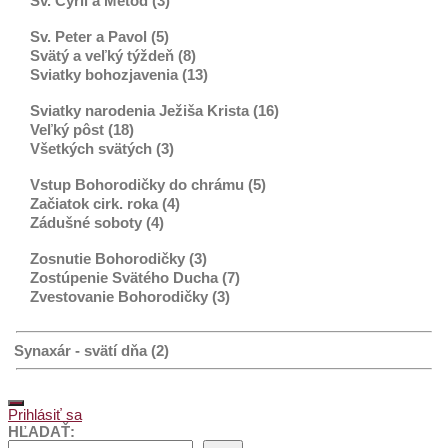
Sv. Cyril a Metod (3)
Sv. Peter a Pavol (5)
Svätý a veľký týždeň (8)
Sviatky bohozjavenia (13)
Sviatky narodenia Ježiša Krista (16)
Veľký pôst (18)
Všetkých svätých (3)
Vstup Bohorodičky do chrámu (5)
Začiatok cirk. roka (4)
Zádušné soboty (4)
Zosnutie Bohorodičky (3)
Zostúpenie Svätého Ducha (7)
Zvestovanie Bohorodičky (3)
Synaxár - svätí dňa (2)
Prihlásiť sa
HĽADAŤ: