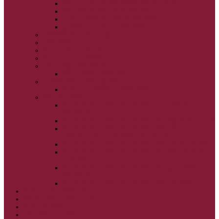
VSTUP BOHORODIČKY DO CHRÁMU
OCHRANA BOHORODIČKY
ZVESTOVANIE BOHORODIČKY
ZOSNUTIE BOHORODIČKY
POVÝŠENIE SV. KRÍŽA
JÁN KRSTITEĽ
SV. CYRIL A METOD
SV. PETER A PAVOL
ZÁDUŠNÉ SOBOTY
VŠETKÝCH SVÄTÝCH
ZAČIATOK CIRK. ROKA
BEZTELESNÝCH MOCNOSTÍ
SCHMEMANN
ALEXANDER SCHMEMANN: LAZÁROVA
SOBOTA
ALEXANDER SCHMEMANN: PALMOVÁ NEDEĽA
ALEXANDER SCHMEMANN: SVÄTÝ
PONDELOK, UTOROK A STREDA
ALEXANDER SCHMEMANN: SVÄTÝ ŠTVRTOK
ALEXANDER SCHMEMANN: VEĽKÝ A SVÄTÝ
PIATOK
ALEXANDER SCHMEMANN: VEĽKÁ A SVÄTÁ
SOBOTA
ALEXANDER SCHMEMANN: SVÄTÁ PASCHA
SVÄTÉ TAJOMSTVÁ
SYNAXÁR – SVÄTÍ DŇA
O AUTOROCH
PODPORTE NÁS