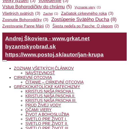
Veľký týždeň
(5)
Vovedenije
(5)
Vstup Bohorodičkty do chrámu
(5)
Vyznanie viery
(1)
Všetkých svätých
(3)
Začiatok cirkevného roka
(3)
Zachej
(1)
Zostúpenie Svätého Ducha
(8)
Zosnutie Bohorodičky
(3)
Zvestovanie Panne Márii
(2)
Šiesta nedeľa po Pasche: O slepom
(2)
Andrej Škoviera - www.grkat.net
byzantskyobrad.sk
https://www.postoj.sk/autor/jan-krupa
ZOZNAM VŠETKÝCH ČLÁNKOV
NÁVŠTEVNOSŤ
CIRKEVNÍ OTCOVIA
ČÍTANIE – CIRKEVNÍ OTCOVIA
GRÉCKOKATOLÍCKE KATECHIZMY
KRISTUS NAŠA PASCHA I.
KRISTUS NAŠA PASCHA II.
KRISTUS NAŠA PASCHA III.
PRÚD ŽIVEJ VODY
OČAMI VIERY
ŽIVOT A BOHOSLUŽBA
SVETLO PRE ŽIVOT I.
SVETLO PRE ŽIVOT II.
SVETLO PRE ŽIVOT III.