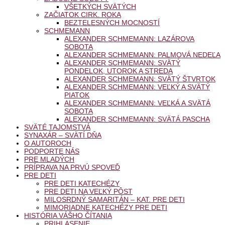
VŠETKÝCH SVÄTÝCH
ZAČIATOK CIRK. ROKA
BEZTELESNÝCH MOCNOSTÍ
SCHMEMANN
ALEXANDER SCHMEMANN: LAZÁROVA
SOBOTA
ALEXANDER SCHMEMANN: PALMOVÁ NEDEĽA
ALEXANDER SCHMEMANN: SVÄTÝ
PONDELOK, UTOROK A STREDA
ALEXANDER SCHMEMANN: SVÄTÝ ŠTVRTOK
ALEXANDER SCHMEMANN: VEĽKÝ A SVÄTÝ
PIATOK
ALEXANDER SCHMEMANN: VEĽKÁ A SVÄTÁ
SOBOTA
ALEXANDER SCHMEMANN: SVÄTÁ PASCHA
SVÄTÉ TAJOMSTVÁ
SYNAXÁR – SVÄTÍ DŇA
O AUTOROCH
PODPORTE NÁS
PRE MLADÝCH
PRÍPRAVA NA PRVÚ SPOVEĎ
PRE DETI
PRE DETI KATECHÉZY
PRE DETI NA VEĽKÝ PÔST
MILOSRDNÝ SAMARITÁN – KAT. PRE DETI
MIMORIADNE KATECHÉZY PRE DETI
HISTÓRIA VÁŠHO ČÍTANIA
PRIHLASENIE