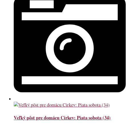
Veľký pôst pre domácu Cirkev: Piata sobota (34)