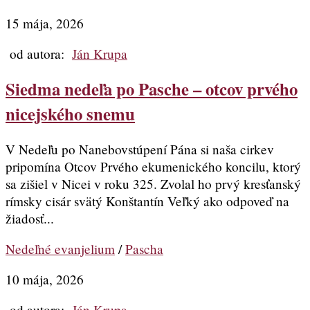
15 mája, 2026
od autora:
Ján Krupa
Siedma nedeľa po Pasche – otcov prvého
nicejského snemu
V Nedeľu po Nanebovstúpení Pána si naša cirkev
pripomína Otcov Prvého ekumenického koncilu, ktorý
sa zišiel v Nicei v roku 325. Zvolal ho prvý kresťanský
rímsky cisár svätý Konštantín Veľký ako odpoveď na
žiadosť...
Nedeľné evanjelium
/
Pascha
10 mája, 2026
od autora:
Ján Krupa