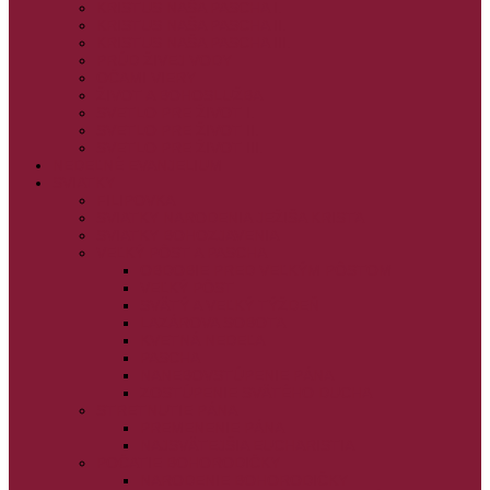
KRISTUS NAŠA PASCHA I.
KRISTUS NAŠA PASCHA II.
KRISTUS NAŠA PASCHA III.
PRÚD ŽIVEJ VODY
OČAMI VIERY
ŽIVOT A BOHOSLUŽBA
SVETLO PRE ŽIVOT I.
SVETLO PRE ŽIVOT II.
SVETLO PRE ŽIVOT III.
NEDEĽNÉ EVANJELIUM
SVIATKY
FILIPOVKA
SVIATKY NARODENIA JEŽIŠA KRISTA
SVIATKY BOHOZJAVENIA
VEĽKÝ PÔST A PASCHA
OBDOBIE PRED VEĽKÝM PÔSTOM
VEĽKÝ PÔST
SVÄTÝ A VEĽKÝ TÝŽDEŇ
LAZÁROVA SOBOTA
KVETNÁ NEDEĽA
PASCHA
NANEBOVSTÚPENIE PÁNA
ZOSTÚPENIE SVÄTÉHO DUCHA
STRETNUTIE PÁNA
PREMENENIE PÁNA
NAJSVÄTEJŠIA EUCHARISTIA
POČATIE BOHORODIČKY
NARODENIE BOHORODIČKY