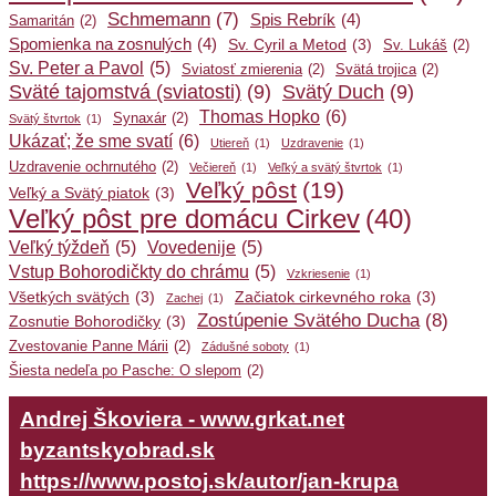
Schmemann
(7)
Spis Rebrík
(4)
Samaritán
(2)
Spomienka na zosnulých
(4)
Sv. Cyril a Metod
(3)
Sv. Lukáš
(2)
Sv. Peter a Pavol
(5)
Sviatosť zmierenia
(2)
Svätá trojica
(2)
Sväté tajomstvá (sviatosti)
(9)
Svätý Duch
(9)
Thomas Hopko
(6)
Synaxár
(2)
Svätý štvrtok
(1)
Ukázať; že sme svatí
(6)
Utiereň
(1)
Uzdravenie
(1)
Uzdravenie ochrnutého
(2)
Večiereň
(1)
Veľký a svätý štvrtok
(1)
Veľký pôst
(19)
Veľký a Svätý piatok
(3)
Veľký pôst pre domácu Cirkev
(40)
Veľký týždeň
(5)
Vovedenije
(5)
Vstup Bohorodičkty do chrámu
(5)
Vzkriesenie
(1)
Všetkých svätých
(3)
Začiatok cirkevného roka
(3)
Zachej
(1)
Zostúpenie Svätého Ducha
(8)
Zosnutie Bohorodičky
(3)
Zvestovanie Panne Márii
(2)
Zádušné soboty
(1)
Šiesta nedeľa po Pasche: O slepom
(2)
Andrej Škoviera - www.grkat.net
byzantskyobrad.sk
https://www.postoj.sk/autor/jan-krupa