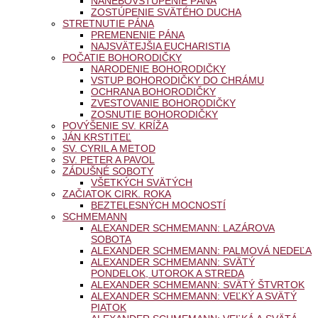
NANEBOVSTÚPENIE PÁNA
ZOSTÚPENIE SVÄTÉHO DUCHA
STRETNUTIE PÁNA
PREMENENIE PÁNA
NAJSVÄTEJŠIA EUCHARISTIA
POČATIE BOHORODIČKY
NARODENIE BOHORODIČKY
VSTUP BOHORODIČKY DO CHRÁMU
OCHRANA BOHORODIČKY
ZVESTOVANIE BOHORODIČKY
ZOSNUTIE BOHORODIČKY
POVÝŠENIE SV. KRÍŽA
JÁN KRSTITEĽ
SV. CYRIL A METOD
SV. PETER A PAVOL
ZÁDUŠNÉ SOBOTY
VŠETKÝCH SVÄTÝCH
ZAČIATOK CIRK. ROKA
BEZTELESNÝCH MOCNOSTÍ
SCHMEMANN
ALEXANDER SCHMEMANN: LAZÁROVA
SOBOTA
ALEXANDER SCHMEMANN: PALMOVÁ NEDEĽA
ALEXANDER SCHMEMANN: SVÄTÝ
PONDELOK, UTOROK A STREDA
ALEXANDER SCHMEMANN: SVÄTÝ ŠTVRTOK
ALEXANDER SCHMEMANN: VEĽKÝ A SVÄTÝ
PIATOK