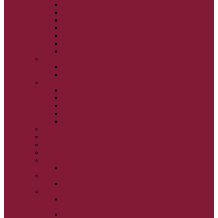
VEĽKÝ PÔST
SVÄTÝ A VEĽKÝ TÝŽDEŇ
LAZÁROVA SOBOTA
KVETNÁ NEDEĽA
PASCHA
NANEBOVSTÚPENIE PÁNA
ZOSTÚPENIE SVÄTÉHO DUCHA
STRETNUTIE PÁNA
PREMENENIE PÁNA
NAJSVÄTEJŠIA EUCHARISTIA
POČATIE BOHORODIČKY
NARODENIE BOHORODIČKY
VSTUP BOHORODIČKY DO CHRÁMU
OCHRANA BOHORODIČKY
ZVESTOVANIE BOHORODIČKY
ZOSNUTIE BOHORODIČKY
POVÝŠENIE SV. KRÍŽA
JÁN KRSTITEĽ
SV. CYRIL A METOD
SV. PETER A PAVOL
ZÁDUŠNÉ SOBOTY
VŠETKÝCH SVÄTÝCH
ZAČIATOK CIRK. ROKA
BEZTELESNÝCH MOCNOSTÍ
SCHMEMANN
ALEXANDER SCHMEMANN: LAZÁROVA
SOBOTA
ALEXANDER SCHMEMANN: PALMOVÁ NEDEĽA