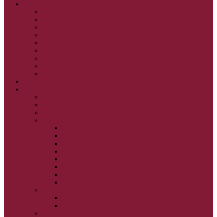
GRÉCKOKATOLÍCKE KATECHIZMY
KRISTUS NAŠA PASCHA I.
KRISTUS NAŠA PASCHA II.
KRISTUS NAŠA PASCHA III.
PRÚD ŽIVEJ VODY
OČAMI VIERY
ŽIVOT A BOHOSLUŽBA
SVETLO PRE ŽIVOT I.
SVETLO PRE ŽIVOT II.
SVETLO PRE ŽIVOT III.
NEDEĽNÉ EVANJELIUM
SVIATKY
FILIPOVKA
SVIATKY NARODENIA JEŽIŠA KRISTA
SVIATKY BOHOZJAVENIA
VEĽKÝ PÔST A PASCHA
OBDOBIE PRED VEĽKÝM PÔSTOM
VEĽKÝ PÔST
SVÄTÝ A VEĽKÝ TÝŽDEŇ
LAZÁROVA SOBOTA
KVETNÁ NEDEĽA
PASCHA
NANEBOVSTÚPENIE PÁNA
ZOSTÚPENIE SVÄTÉHO DUCHA
STRETNUTIE PÁNA
PREMENENIE PÁNA
NAJSVÄTEJŠIA EUCHARISTIA
POČATIE BOHORODIČKY