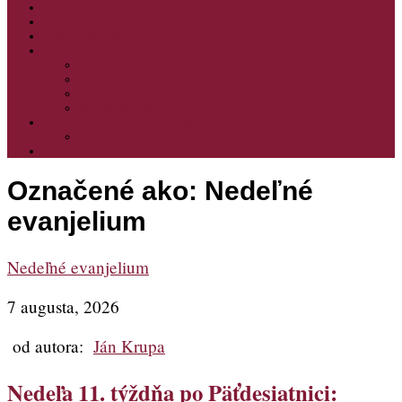
PODPORTE NÁS
PRE MLADÝCH
PRÍPRAVA NA PRVÚ SPOVEĎ
PRE DETI
PRE DETI KATECHÉZY
PRE DETI NA VEĽKÝ PÔST
MILOSRDNÝ SAMARITÁN – KAT. PRE DETI
MIMORIADNE KATECHÉZY PRE DETI
HISTÓRIA VÁŠHO ČÍTANIA
PRIHLASENIE
ODKAZY
Označené ako:
Nedeľné
evanjelium
Nedeľné evanjelium
7 augusta, 2026
od autora:
Ján Krupa
Nedeľa 11. týždňa po Päťdesiatnici: