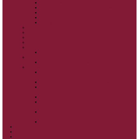
NARODENIE BOHORODIČKY
VSTUP BOHORODIČKY DO CHRÁMU
OCHRANA BOHORODIČKY
ZVESTOVANIE BOHORODIČKY
ZOSNUTIE BOHORODIČKY
POVÝŠENIE SV. KRÍŽA
JÁN KRSTITEĽ
SV. CYRIL A METOD
SV. PETER A PAVOL
ZÁDUŠNÉ SOBOTY
VŠETKÝCH SVÄTÝCH
ZAČIATOK CIRK. ROKA
BEZTELESNÝCH MOCNOSTÍ
SCHMEMANN
ALEXANDER SCHMEMANN: LAZÁROVA
SOBOTA
ALEXANDER SCHMEMANN: PALMOVÁ NEDEĽA
ALEXANDER SCHMEMANN: SVÄTÝ
PONDELOK, UTOROK A STREDA
ALEXANDER SCHMEMANN: SVÄTÝ ŠTVRTOK
ALEXANDER SCHMEMANN: VEĽKÝ A SVÄTÝ
PIATOK
ALEXANDER SCHMEMANN: VEĽKÁ A SVÄTÁ
SOBOTA
ALEXANDER SCHMEMANN: SVÄTÁ PASCHA
SVÄTÉ TAJOMSTVÁ
SYNAXÁR – SVÄTÍ DŇA
O AUTOROCH