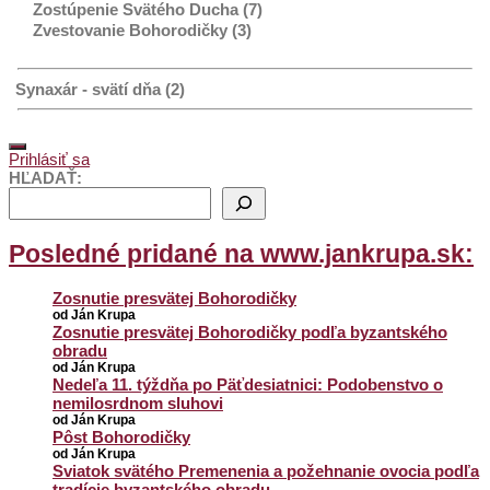
Zostúpenie Svätého Ducha (7)
Zvestovanie Bohorodičky (3)
Synaxár - svätí dňa (2)
Prihlásiť sa
HĽADAŤ:
Posledné pridané na www.jankrupa.sk:
Zosnutie presvätej Bohorodičky
od Ján Krupa
Zosnutie presvätej Bohorodičky podľa byzantského
obradu
od Ján Krupa
Nedeľa 11. týždňa po Päťdesiatnici: Podobenstvo o
nemilosrdnom sluhovi
od Ján Krupa
Pôst Bohorodičky
od Ján Krupa
Sviatok svätého Premenenia a požehnanie ovocia podľa
tradície byzantského obradu