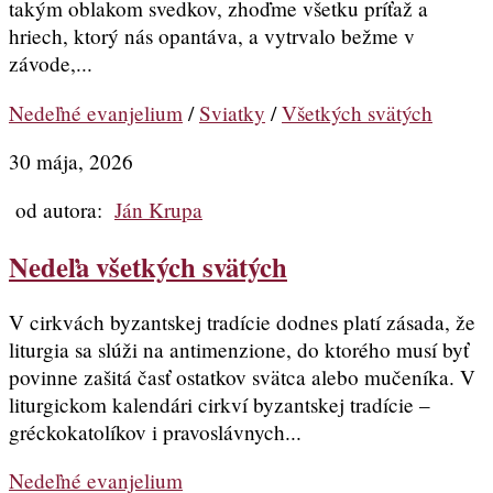
takým oblakom svedkov, zhoďme všetku príťaž a
hriech, ktorý nás opantáva, a vytrvalo bežme v
závode,...
Nedeľné evanjelium
/
Sviatky
/
Všetkých svätých
30 mája, 2026
od autora:
Ján Krupa
Nedeľa všetkých svätých
V cirkvách byzantskej tradície dodnes platí zásada, že
liturgia sa slúži na antimenzione, do ktorého musí byť
povinne zašitá časť ostatkov svätca alebo mučeníka. V
liturgickom kalendári cirkví byzantskej tradície –
gréckokatolíkov i pravoslávnych...
Nedeľné evanjelium