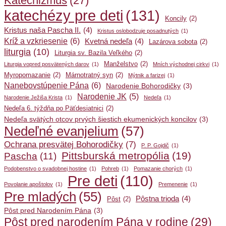
Katechizmus
(27)
katechézy pre deti
(131)
Koncily
(2)
Kristus naša Pascha II.
(4)
Kristus oslobodzuje posadnutých
(1)
Kríž a vzkriesenie
(6)
Kvetná nedeľa
(4)
Lazárova sobota
(2)
liturgia
(10)
Liturgia sv. Bazila Veľkého
(2)
Manželstvo
(2)
Liturgia vopred posvätených darov
(1)
Mních východnej cirkvi
(1)
Myropomazanie
(2)
Márnotratný syn
(2)
Mýtnik a farizej
(1)
Nanebovstúpenie Pána
(6)
Narodenie Bohorodičky
(3)
Narodenie JK
(5)
Narodenie Ježiša Krista
(1)
Nedeľa
(1)
Nedeľa 6. týždňa po Päťdesiatnici
(2)
Nedeľa svätých otcov prvých šiestich ekumenických koncilov
(3)
Nedeľné evanjelium
(57)
Ochrana presvätej Bohorodičky
(7)
P. P. Gojdič
(1)
Pittsburská metropólia
(19)
Pascha
(11)
Podobenstvo o svadobnej hostine
(1)
Pohreb
(1)
Pomazanie chorých
(1)
Pre deti
(110)
Povolanie apoštolov
(1)
Premenenie
(1)
Pre mladých
(55)
Pôstna trioda
(4)
Pôst
(2)
Pôst pred Narodením Pána
(3)
Pôst pred narodením Pána v rodine
(29)