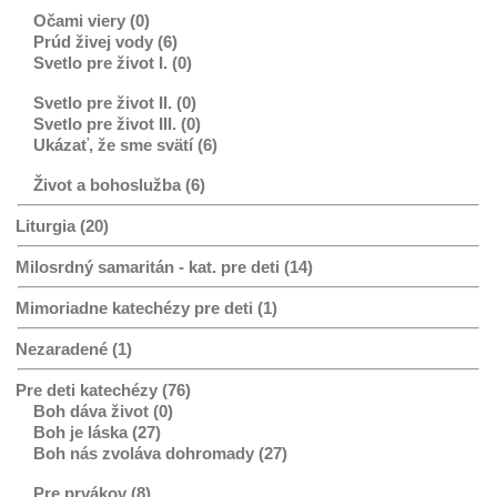
Očami viery (0)
Prúd živej vody (6)
Svetlo pre život I. (0)
Svetlo pre život II. (0)
Svetlo pre život III. (0)
Ukázať, že sme svätí (6)
Život a bohoslužba (6)
Liturgia (20)
Milosrdný samaritán - kat. pre deti (14)
Mimoriadne katechézy pre deti (1)
Nezaradené (1)
Pre deti katechézy (76)
Boh dáva život (0)
Boh je láska (27)
Boh nás zvoláva dohromady (27)
Pre prvákov (8)