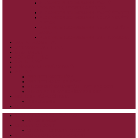
ALEXANDER SCHMEMANN: SVÄTÝ
PONDELOK, UTOROK A STREDA
ALEXANDER SCHMEMANN: SVÄTÝ ŠTVRTOK
ALEXANDER SCHMEMANN: VEĽKÝ A SVÄTÝ
PIATOK
ALEXANDER SCHMEMANN: VEĽKÁ A SVÄTÁ
SOBOTA
ALEXANDER SCHMEMANN: SVÄTÁ PASCHA
SVÄTÉ TAJOMSTVÁ
SYNAXÁR – SVÄTÍ DŇA
O AUTOROCH
PODPORTE NÁS
PRE MLADÝCH
PRÍPRAVA NA PRVÚ SPOVEĎ
PRE DETI
PRE DETI KATECHÉZY
PRE DETI NA VEĽKÝ PÔST
MILOSRDNÝ SAMARITÁN – KAT. PRE DETI
MIMORIADNE KATECHÉZY PRE DETI
HISTÓRIA VÁŠHO ČÍTANIA
PRIHLASENIE
ODKAZY
ZOZNAM VŠETKÝCH ČLÁNKOV
NÁVŠTEVNOSŤ
CIRKEVNÍ OTCOVIA
ČÍTANIE – CIRKEVNÍ OTCOVIA
GRÉCKOKATOLÍCKE KATECHIZMY