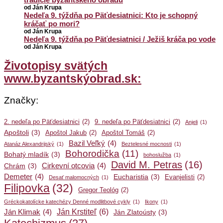
od Ján Krupa
Nedeľa 9. týždňa po Päťdesiatnici: Kto je schopný
kráčať po mori?
od Ján Krupa
Nedeľa 9. týždňa po Päťdesiatnici / Ježiš kráča po vode
od Ján Krupa
Životopisy svätých
www.byzantskýobrad.sk:
Značky:
2. nedeľa po Päťdesiatnici
(2)
9. nedeľa po Päťdesiatnici
(2)
Anjeli
(1)
Apoštoli
(3)
Apoštol Jakub
(2)
Apoštol Tomáš
(2)
Bazil Veľký
(4)
Atanáz Alexandrijský
(1)
Beztelesné mocnosti
(1)
Bohorodička
(11)
Bohatý mladík
(3)
bohoslužba
(1)
David M. Petras
(16)
Cirkevní otcovia
(4)
Chrám
(3)
Demeter
(4)
Eucharistia
(3)
Evanjelisti
(2)
Desať malomocných
(1)
Filipovka
(32)
Gregor Teológ
(2)
Gréckokatolícke katechézy Denné modlitbové cykly
(1)
Ikony
(1)
Ján Krstiteľ
(6)
Ján Klimak
(4)
Ján Zlatoústy
(3)