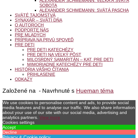
ALEXANDER SCHMEMANN: VEĽKÁ A SVÄTÁ
SOBOTA
ALEXANDER SCHMEMANN: SVÄTÁ PASCHA
SVÄTÉ TAJOMSTVÁ
SYNAXÁR – SVÄTÍ DŇA
O AUTOROCH
PODPORTE NÁS
PRE MLADÝCH
PRÍPRAVA NA PRVÚ SPOVEĎ
PRE DETI
PRE DETI KATECHÉZY
PRE DETI NA VEĽKÝ PÔST
MILOSRDNÝ SAMARITÁN – KAT. PRE DETI
MIMORIADNE KATECHÉZY PRE DETI
HISTÓRIA VÁŠHO ČÍTANIA
PRIHLASENIE
ODKAZY
Založené na
- Navrhnuté s
Hueman téma
We use cookies to personalise content and ads, to provide social
media features and to analyse our traffic. We also share information
about your use of our site with our social media, advertising and
analytics partners.
View more
Cookies settings
Accept
Decline
Privacy & Cookie policy