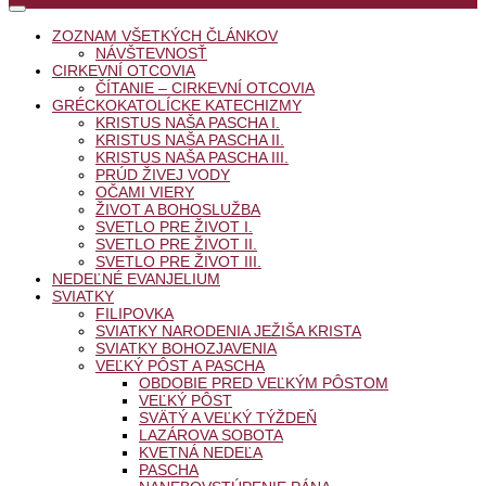
ZOZNAM VŠETKÝCH ČLÁNKOV
NÁVŠTEVNOSŤ
CIRKEVNÍ OTCOVIA
ČÍTANIE – CIRKEVNÍ OTCOVIA
GRÉCKOKATOLÍCKE KATECHIZMY
KRISTUS NAŠA PASCHA I.
KRISTUS NAŠA PASCHA II.
KRISTUS NAŠA PASCHA III.
PRÚD ŽIVEJ VODY
OČAMI VIERY
ŽIVOT A BOHOSLUŽBA
SVETLO PRE ŽIVOT I.
SVETLO PRE ŽIVOT II.
SVETLO PRE ŽIVOT III.
NEDEĽNÉ EVANJELIUM
SVIATKY
FILIPOVKA
SVIATKY NARODENIA JEŽIŠA KRISTA
SVIATKY BOHOZJAVENIA
VEĽKÝ PÔST A PASCHA
OBDOBIE PRED VEĽKÝM PÔSTOM
VEĽKÝ PÔST
SVÄTÝ A VEĽKÝ TÝŽDEŇ
LAZÁROVA SOBOTA
KVETNÁ NEDEĽA
PASCHA