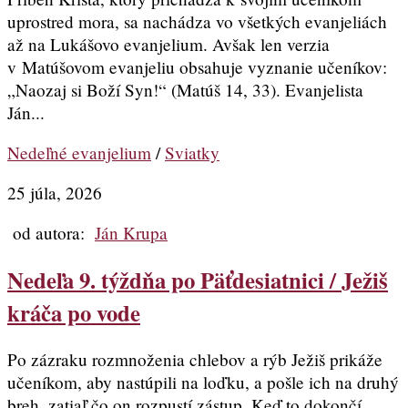
uprostred mora, sa nachádza vo všetkých evanjeliách
až na Lukášovo evanjelium. Avšak len verzia
v Matúšovom evanjeliu obsahuje vyznanie učeníkov:
„Naozaj si Boží Syn!“ (Matúš 14, 33). Evanjelista
Ján...
Nedeľné evanjelium
/
Sviatky
25 júla, 2026
od autora:
Ján Krupa
Nedeľa 9. týždňa po Päťdesiatnici / Ježiš
kráča po vode
Po zázraku rozmnoženia chlebov a rýb Ježiš prikáže
učeníkom, aby nastúpili na loďku, a pošle ich na druhý
breh, zatiaľ čo on rozpustí zástup. Keď to dokončí,