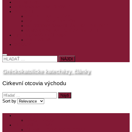
PRE MLADÝCH
PRÍPRAVA NA PRVÚ SPOVEĎ
PRE DETI
PRE DETI KATECHÉZY
PRE DETI NA VEĽKÝ PÔST
MILOSRDNÝ SAMARITÁN – KAT. PRE DETI
MIMORIADNE KATECHÉZY PRE DETI
HISTÓRIA VÁŠHO ČÍTANIA
PRIHLASENIE
ODKAZY
HĽADAŤ:
Gréckokatolícke katechézy, články
Cirkevní otcovia východu
Hľadať:
Sort by
ZOZNAM VŠETKÝCH ČLÁNKOV
NÁVŠTEVNOSŤ
CIRKEVNÍ OTCOVIA
ČÍTANIE – CIRKEVNÍ OTCOVIA