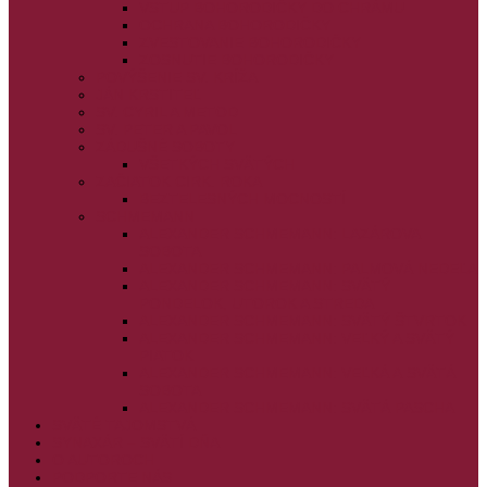
VSTUP BOHORODIČKY DO CHRÁMU
OCHRANA BOHORODIČKY
ZVESTOVANIE BOHORODIČKY
ZOSNUTIE BOHORODIČKY
POVÝŠENIE SV. KRÍŽA
JÁN KRSTITEĽ
SV. CYRIL A METOD
SV. PETER A PAVOL
ZÁDUŠNÉ SOBOTY
VŠETKÝCH SVÄTÝCH
ZAČIATOK CIRK. ROKA
BEZTELESNÝCH MOCNOSTÍ
SCHMEMANN
ALEXANDER SCHMEMANN: LAZÁROVA
SOBOTA
ALEXANDER SCHMEMANN: PALMOVÁ NEDEĽA
ALEXANDER SCHMEMANN: SVÄTÝ
PONDELOK, UTOROK A STREDA
ALEXANDER SCHMEMANN: SVÄTÝ ŠTVRTOK
ALEXANDER SCHMEMANN: VEĽKÝ A SVÄTÝ
PIATOK
ALEXANDER SCHMEMANN: VEĽKÁ A SVÄTÁ
SOBOTA
ALEXANDER SCHMEMANN: SVÄTÁ PASCHA
SVÄTÉ TAJOMSTVÁ
SYNAXÁR – SVÄTÍ DŇA
O AUTOROCH
PODPORTE NÁS