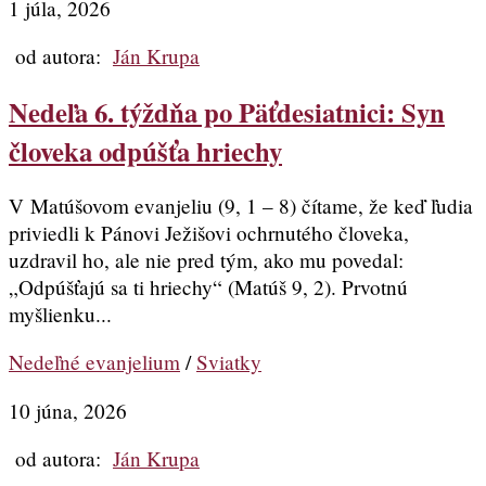
1 júla, 2026
od autora:
Ján Krupa
Nedeľa 6. týždňa po Päťdesiatnici: Syn
človeka odpúšťa hriechy
V Matúšovom evanjeliu (9, 1 – 8) čítame, že keď ľudia
priviedli k Pánovi Ježišovi ochrnutého človeka,
uzdravil ho, ale nie pred tým, ako mu povedal:
„Odpúšťajú sa ti hriechy“ (Matúš 9, 2). Prvotnú
myšlienku...
Nedeľné evanjelium
/
Sviatky
10 júna, 2026
od autora:
Ján Krupa