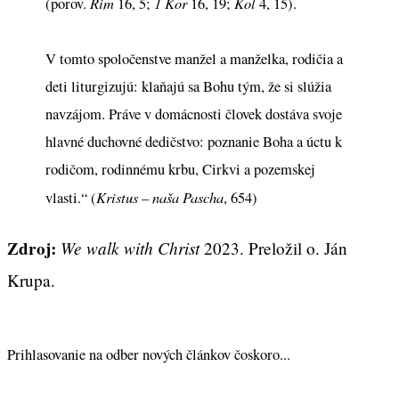
Rim
1 Kor
Kol
(porov.
16, 5;
16, 19;
4, 15).
V tomto spoločenstve manžel a manželka, rodičia a
deti liturgizujú: klaňajú sa Bohu tým, že si slúžia
navzájom. Práve v domácnosti človek dostáva svoje
hlavné duchovné dedičstvo: poznanie Boha a úctu k
rodičom, rodinnému krbu, Cirkvi a pozemskej
Kristus – naša Pascha
vlasti.“ (
, 654)
Zdroj:
We walk with Christ
2023. Preložil o. Ján
Krupa.
Prihlasovanie na odber nových článkov čoskoro...