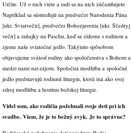
Určite. Už o nich viete a radi sa na nich zúčastňujete.
Napríklad sa sústreďujú na predvečer Narodenia Pána
[ukr. Sviatvečir], predvečer Bohozjavenia [ukr. Ščedryj
večir] a raňajky na Paschu, keď sa zídeme s rodinou a
zjeme naše sviatočné jedlo. Takýmto spôsobom
objavujeme svätosť rodiny ako spoločenstva s Bohom a
medzi nami navzájom. Spoločná modlitba a spoločné
jedlo predstavujú rodinnú liturgiu, ktorá má ako svoj
zdroj modlitbu a hostinu božskej liturgie.
Videl som, ako rodičia požehnali svoje deti pri ich
svadbe.
Viem, že je to bežný zvyk.
Je to správne?
Rodičovské požehnanie detí vyjadruje Božie