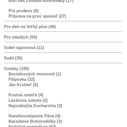
Boh nás zvoláva dohromady (27)
Pre prvákov (8)
Príprava na prvú spoveď (27)
Pre deti na Veľký pôst (40)
Pre mladých (55)
Sväté tajomstvá (11)
Svätí (35)
Sviatky (195)
Beztelesných mocností (1)
Filipovka (32)
Ján Krstiteľ (6)
Kvetná nedeľa (4)
Lazárova sobota (2)
Najsvätejšia Eucharistia (3)
Nanebovstúpenie Pána (4)
Narodenie Bohorodičky (3)
Nedeľné evanjelium (62)