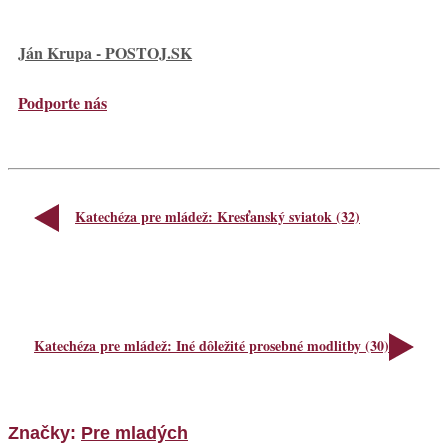
Ján Krupa - POSTOJ.SK
Podporte nás
Katechéza pre mládež: Kresťanský sviatok (32)
Katechéza pre mládež: Iné dôležité prosebné modlitby (30)
Značky:
Pre mladých