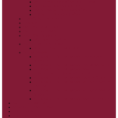
VSTUP BOHORODIČKY DO CHRÁMU
OCHRANA BOHORODIČKY
ZVESTOVANIE BOHORODIČKY
ZOSNUTIE BOHORODIČKY
POVÝŠENIE SV. KRÍŽA
JÁN KRSTITEĽ
SV. CYRIL A METOD
SV. PETER A PAVOL
ZÁDUŠNÉ SOBOTY
VŠETKÝCH SVÄTÝCH
ZAČIATOK CIRK. ROKA
BEZTELESNÝCH MOCNOSTÍ
SCHMEMANN
ALEXANDER SCHMEMANN: LAZÁROVA
SOBOTA
ALEXANDER SCHMEMANN: PALMOVÁ NEDEĽA
ALEXANDER SCHMEMANN: SVÄTÝ
PONDELOK, UTOROK A STREDA
ALEXANDER SCHMEMANN: SVÄTÝ ŠTVRTOK
ALEXANDER SCHMEMANN: VEĽKÝ A SVÄTÝ
PIATOK
ALEXANDER SCHMEMANN: VEĽKÁ A SVÄTÁ
SOBOTA
ALEXANDER SCHMEMANN: SVÄTÁ PASCHA
SVÄTÉ TAJOMSTVÁ
SYNAXÁR – SVÄTÍ DŇA
O AUTOROCH
PODPORTE NÁS