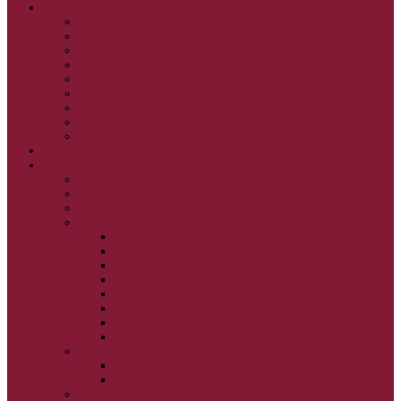
GRÉCKOKATOLÍCKE KATECHIZMY
KRISTUS NAŠA PASCHA I.
KRISTUS NAŠA PASCHA II.
KRISTUS NAŠA PASCHA III.
PRÚD ŽIVEJ VODY
OČAMI VIERY
ŽIVOT A BOHOSLUŽBA
SVETLO PRE ŽIVOT I.
SVETLO PRE ŽIVOT II.
SVETLO PRE ŽIVOT III.
NEDEĽNÉ EVANJELIUM
SVIATKY
FILIPOVKA
SVIATKY NARODENIA JEŽIŠA KRISTA
SVIATKY BOHOZJAVENIA
VEĽKÝ PÔST A PASCHA
OBDOBIE PRED VEĽKÝM PÔSTOM
VEĽKÝ PÔST
SVÄTÝ A VEĽKÝ TÝŽDEŇ
LAZÁROVA SOBOTA
KVETNÁ NEDEĽA
PASCHA
NANEBOVSTÚPENIE PÁNA
ZOSTÚPENIE SVÄTÉHO DUCHA
STRETNUTIE PÁNA
PREMENENIE PÁNA
NAJSVÄTEJŠIA EUCHARISTIA
POČATIE BOHORODIČKY