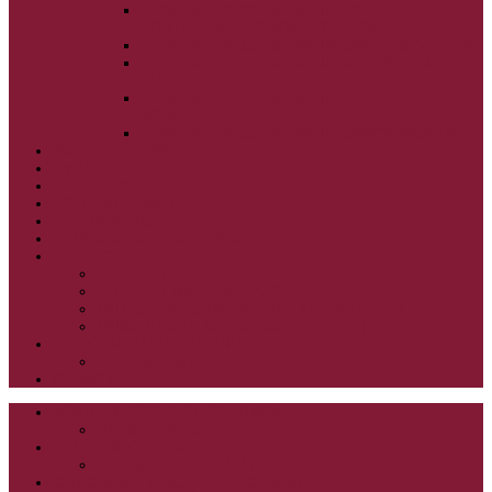
ALEXANDER SCHMEMANN: SVÄTÝ
PONDELOK, UTOROK A STREDA
ALEXANDER SCHMEMANN: SVÄTÝ ŠTVRTOK
ALEXANDER SCHMEMANN: VEĽKÝ A SVÄTÝ
PIATOK
ALEXANDER SCHMEMANN: VEĽKÁ A SVÄTÁ
SOBOTA
ALEXANDER SCHMEMANN: SVÄTÁ PASCHA
SVÄTÉ TAJOMSTVÁ
SYNAXÁR – SVÄTÍ DŇA
O AUTOROCH
PODPORTE NÁS
PRE MLADÝCH
PRÍPRAVA NA PRVÚ SPOVEĎ
PRE DETI
PRE DETI KATECHÉZY
PRE DETI NA VEĽKÝ PÔST
MILOSRDNÝ SAMARITÁN – KAT. PRE DETI
MIMORIADNE KATECHÉZY PRE DETI
HISTÓRIA VÁŠHO ČÍTANIA
PRIHLASENIE
ODKAZY
ZOZNAM VŠETKÝCH ČLÁNKOV
NÁVŠTEVNOSŤ
CIRKEVNÍ OTCOVIA
ČÍTANIE – CIRKEVNÍ OTCOVIA
GRÉCKOKATOLÍCKE KATECHIZMY