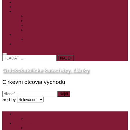
PRE MLADÝCH
PRÍPRAVA NA PRVÚ SPOVEĎ
PRE DETI
PRE DETI KATECHÉZY
PRE DETI NA VEĽKÝ PÔST
MILOSRDNÝ SAMARITÁN – KAT. PRE DETI
MIMORIADNE KATECHÉZY PRE DETI
HISTÓRIA VÁŠHO ČÍTANIA
PRIHLASENIE
ODKAZY
HĽADAŤ:
Gréckokatolícke katechézy, články
Cirkevní otcovia východu
Hľadať:
Sort by
ZOZNAM VŠETKÝCH ČLÁNKOV
NÁVŠTEVNOSŤ
CIRKEVNÍ OTCOVIA
ČÍTANIE – CIRKEVNÍ OTCOVIA