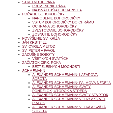
STRETNUTIE PÁNA
PREMENENIE PÁNA
NAJSVÄTEJŠIA EUCHARISTIA
POČATIE BOHORODIČKY
NARODENIE BOHORODIČKY
VSTUP BOHORODIČKY DO CHRÁMU
OCHRANA BOHORODIČKY
ZVESTOVANIE BOHORODIČKY
ZOSNUTIE BOHORODIČKY
POVÝŠENIE SV. KRÍŽA
JÁN KRSTITEĽ
SV. CYRIL A METOD
SV. PETER A PAVOL
ZÁDUŠNÉ SOBOTY
VŠETKÝCH SVÄTÝCH
ZAČIATOK CIRK. ROKA
BEZTELESNÝCH MOCNOSTÍ
SCHMEMANN
ALEXANDER SCHMEMANN: LAZÁROVA
SOBOTA
ALEXANDER SCHMEMANN: PALMOVÁ NEDEĽA
ALEXANDER SCHMEMANN: SVÄTÝ
PONDELOK, UTOROK A STREDA
ALEXANDER SCHMEMANN: SVÄTÝ ŠTVRTOK
ALEXANDER SCHMEMANN: VEĽKÝ A SVÄTÝ
PIATOK
ALEXANDER SCHMEMANN: VEĽKÁ A SVÄTÁ
SOBOTA