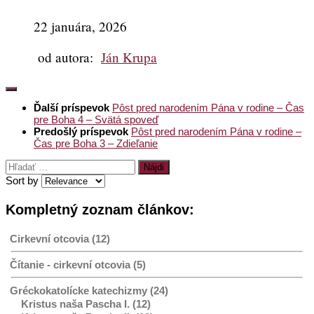
22 januára, 2026
od autora:
Ján Krupa
Ďalší príspevok
Pôst pred narodením Pána v rodine – Čas
pre Boha 4 – Svätá spoveď
Predošlý príspevok
Pôst pred narodením Pána v rodine –
Čas pre Boha 3 – Zdieľanie
Hľadať:
Sort by
Kompletný zoznam článkov:
Cirkevní otcovia (12)
Čítanie - cirkevní otcovia (5)
Gréckokatolícke katechizmy (24)
Kristus naša Pascha I. (12)