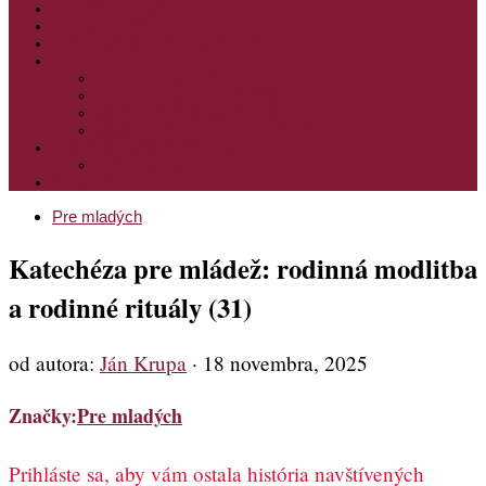
PODPORTE NÁS
PRE MLADÝCH
PRÍPRAVA NA PRVÚ SPOVEĎ
PRE DETI
PRE DETI KATECHÉZY
PRE DETI NA VEĽKÝ PÔST
MILOSRDNÝ SAMARITÁN – KAT. PRE DETI
MIMORIADNE KATECHÉZY PRE DETI
HISTÓRIA VÁŠHO ČÍTANIA
PRIHLASENIE
ODKAZY
Pre mladých
Katechéza pre mládež: rodinná modlitba
a rodinné rituály (31)
od autora:
Ján Krupa
·
18 novembra, 2025
Značky:
Pre mladých
Prihláste sa, aby vám ostala história navštívených