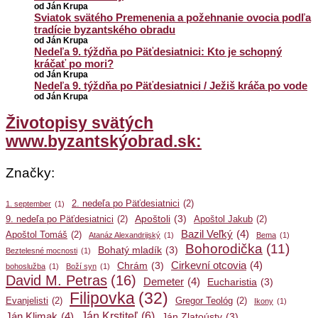
od Ján Krupa
Sviatok svätého Premenenia a požehnanie ovocia podľa
tradície byzantského obradu
od Ján Krupa
Nedeľa 9. týždňa po Päťdesiatnici: Kto je schopný
kráčať po mori?
od Ján Krupa
Nedeľa 9. týždňa po Päťdesiatnici / Ježiš kráča po vode
od Ján Krupa
Životopisy svätých
www.byzantskýobrad.sk:
Značky:
2. nedeľa po Päťdesiatnici
(2)
1. september
(1)
Apoštoli
(3)
9. nedeľa po Päťdesiatnici
(2)
Apoštol Jakub
(2)
Bazil Veľký
(4)
Apoštol Tomáš
(2)
Atanáz Alexandrijský
(1)
Bema
(1)
Bohorodička
(11)
Bohatý mladík
(3)
Beztelesné mocnosti
(1)
Cirkevní otcovia
(4)
Chrám
(3)
bohoslužba
(1)
Boží syn
(1)
David M. Petras
(16)
Demeter
(4)
Eucharistia
(3)
Filipovka
(32)
Evanjelisti
(2)
Gregor Teológ
(2)
Ikony
(1)
Ján Krstiteľ
(6)
Ján Klimak
(4)
Ján Zlatoústy
(3)