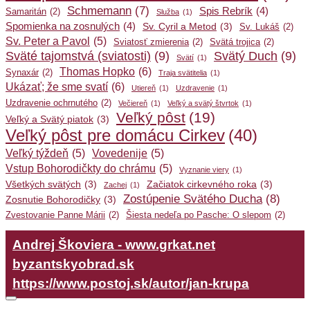
Schmemann
(7)
Spis Rebrík
(4)
Samaritán
(2)
Služba
(1)
Spomienka na zosnulých
(4)
Sv. Cyril a Metod
(3)
Sv. Lukáš
(2)
Sv. Peter a Pavol
(5)
Sviatosť zmierenia
(2)
Svätá trojica
(2)
Sväté tajomstvá (sviatosti)
(9)
Svätý Duch
(9)
Svätí
(1)
Thomas Hopko
(6)
Synaxár
(2)
Traja svätitelia
(1)
Ukázať; že sme svatí
(6)
Utiereň
(1)
Uzdravenie
(1)
Uzdravenie ochrnutého
(2)
Večiereň
(1)
Veľký a svätý štvrtok
(1)
Veľký pôst
(19)
Veľký a Svätý piatok
(3)
Veľký pôst pre domácu Cirkev
(40)
Veľký týždeň
(5)
Vovedenije
(5)
Vstup Bohorodičkty do chrámu
(5)
Vyznanie viery
(1)
Všetkých svätých
(3)
Začiatok cirkevného roka
(3)
Zachej
(1)
Zostúpenie Svätého Ducha
(8)
Zosnutie Bohorodičky
(3)
Zvestovanie Panne Márii
(2)
Šiesta nedeľa po Pasche: O slepom
(2)
Andrej Škoviera - www.grkat.net
byzantskyobrad.sk
https://www.postoj.sk/autor/jan-krupa