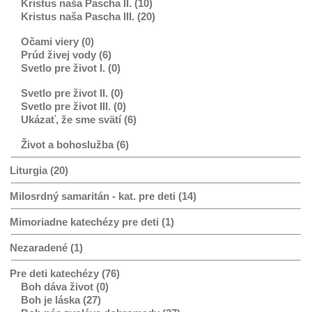
Kristus naša Pascha II. (10)
Kristus naša Pascha III. (20)
Očami viery (0)
Prúd živej vody (6)
Svetlo pre život I. (0)
Svetlo pre život II. (0)
Svetlo pre život III. (0)
Ukázať, že sme svätí (6)
Život a bohoslužba (6)
Liturgia (20)
Milosrdný samaritán - kat. pre deti (14)
Mimoriadne katechézy pre deti (1)
Nezaradené (1)
Pre deti katechézy (76)
Boh dáva život (0)
Boh je láska (27)