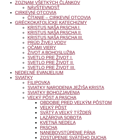
ZOZNAM VŠETKÝCH ČLÁNKOV
NÁVŠTEVNOSŤ
CIRKEVNÍ OTCOVIA
ČÍTANIE – CIRKEVNÍ OTCOVIA
GRÉCKOKATOLÍCKE KATECHIZMY
KRISTUS NAŠA PASCHA I.
KRISTUS NAŠA PASCHA II.
KRISTUS NAŠA PASCHA III.
PRÚD ŽIVEJ VODY
OČAMI VIERY
ŽIVOT A BOHOSLUŽBA
SVETLO PRE ŽIVOT I.
SVETLO PRE ŽIVOT II.
SVETLO PRE ŽIVOT III.
NEDEĽNÉ EVANJELIUM
SVIATKY
FILIPOVKA
SVIATKY NARODENIA JEŽIŠA KRISTA
SVIATKY BOHOZJAVENIA
VEĽKÝ PÔST A PASCHA
OBDOBIE PRED VEĽKÝM PÔSTOM
VEĽKÝ PÔST
SVÄTÝ A VEĽKÝ TÝŽDEŇ
LAZÁROVA SOBOTA
KVETNÁ NEDEĽA
PASCHA
NANEBOVSTÚPENIE PÁNA
ZOSTÚPENIE SVÄTÉHO DUCHA