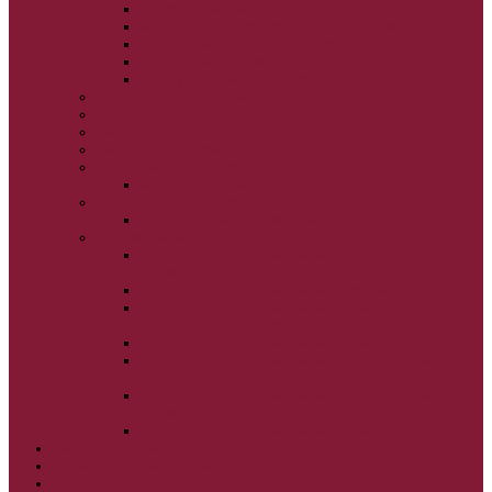
NARODENIE BOHORODIČKY
VSTUP BOHORODIČKY DO CHRÁMU
OCHRANA BOHORODIČKY
ZVESTOVANIE BOHORODIČKY
ZOSNUTIE BOHORODIČKY
POVÝŠENIE SV. KRÍŽA
JÁN KRSTITEĽ
SV. CYRIL A METOD
SV. PETER A PAVOL
ZÁDUŠNÉ SOBOTY
VŠETKÝCH SVÄTÝCH
ZAČIATOK CIRK. ROKA
BEZTELESNÝCH MOCNOSTÍ
SCHMEMANN
ALEXANDER SCHMEMANN: LAZÁROVA
SOBOTA
ALEXANDER SCHMEMANN: PALMOVÁ NEDEĽA
ALEXANDER SCHMEMANN: SVÄTÝ
PONDELOK, UTOROK A STREDA
ALEXANDER SCHMEMANN: SVÄTÝ ŠTVRTOK
ALEXANDER SCHMEMANN: VEĽKÝ A SVÄTÝ
PIATOK
ALEXANDER SCHMEMANN: VEĽKÁ A SVÄTÁ
SOBOTA
ALEXANDER SCHMEMANN: SVÄTÁ PASCHA
SVÄTÉ TAJOMSTVÁ
SYNAXÁR – SVÄTÍ DŇA
O AUTOROCH