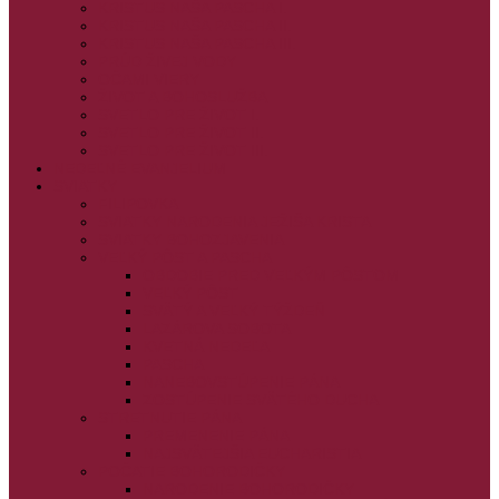
KRISTUS NAŠA PASCHA I.
KRISTUS NAŠA PASCHA II.
KRISTUS NAŠA PASCHA III.
PRÚD ŽIVEJ VODY
OČAMI VIERY
ŽIVOT A BOHOSLUŽBA
SVETLO PRE ŽIVOT I.
SVETLO PRE ŽIVOT II.
SVETLO PRE ŽIVOT III.
NEDEĽNÉ EVANJELIUM
SVIATKY
FILIPOVKA
SVIATKY NARODENIA JEŽIŠA KRISTA
SVIATKY BOHOZJAVENIA
VEĽKÝ PÔST A PASCHA
OBDOBIE PRED VEĽKÝM PÔSTOM
VEĽKÝ PÔST
SVÄTÝ A VEĽKÝ TÝŽDEŇ
LAZÁROVA SOBOTA
KVETNÁ NEDEĽA
PASCHA
NANEBOVSTÚPENIE PÁNA
ZOSTÚPENIE SVÄTÉHO DUCHA
STRETNUTIE PÁNA
PREMENENIE PÁNA
NAJSVÄTEJŠIA EUCHARISTIA
POČATIE BOHORODIČKY
NARODENIE BOHORODIČKY