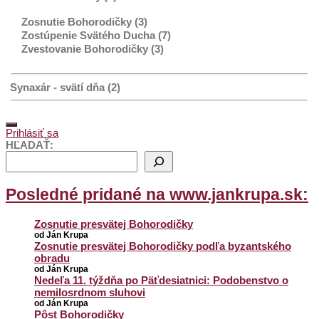
Zosnutie Bohorodičky (3)
Zostúpenie Svätého Ducha (7)
Zvestovanie Bohorodičky (3)
Synaxár - svätí dňa (2)
Prihlásiť sa
HĽADAŤ:
Posledné pridané na www.jankrupa.sk:
Zosnutie presvätej Bohorodičky
od Ján Krupa
Zosnutie presvätej Bohorodičky podľa byzantského
obradu
od Ján Krupa
Nedeľa 11. týždňa po Päťdesiatnici: Podobenstvo o
nemilosrdnom sluhovi
od Ján Krupa
Pôst Bohorodičky