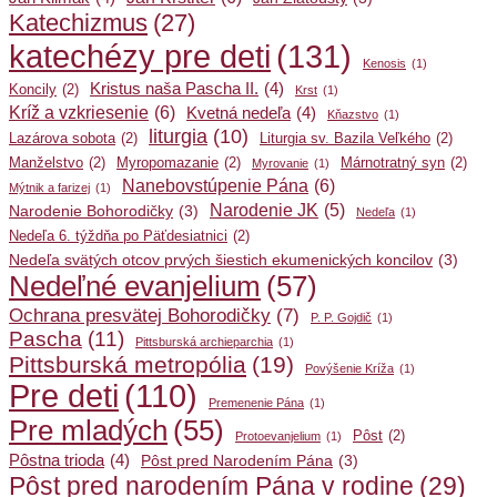
Katechizmus
(27)
katechézy pre deti
(131)
Kenosis
(1)
Kristus naša Pascha II.
(4)
Koncily
(2)
Krst
(1)
Kríž a vzkriesenie
(6)
Kvetná nedeľa
(4)
Kňazstvo
(1)
liturgia
(10)
Lazárova sobota
(2)
Liturgia sv. Bazila Veľkého
(2)
Manželstvo
(2)
Myropomazanie
(2)
Márnotratný syn
(2)
Myrovanie
(1)
Nanebovstúpenie Pána
(6)
Mýtnik a farizej
(1)
Narodenie JK
(5)
Narodenie Bohorodičky
(3)
Nedeľa
(1)
Nedeľa 6. týždňa po Päťdesiatnici
(2)
Nedeľa svätých otcov prvých šiestich ekumenických koncilov
(3)
Nedeľné evanjelium
(57)
Ochrana presvätej Bohorodičky
(7)
P. P. Gojdič
(1)
Pascha
(11)
Pittsburská archieparchia
(1)
Pittsburská metropólia
(19)
Povýšenie Kríža
(1)
Pre deti
(110)
Premenenie Pána
(1)
Pre mladých
(55)
Pôst
(2)
Protoevanjelium
(1)
Pôstna trioda
(4)
Pôst pred Narodením Pána
(3)
Pôst pred narodením Pána v rodine
(29)