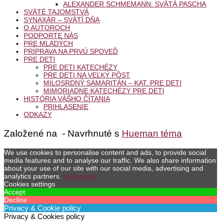
ALEXANDER SCHMEMANN: SVÄTÁ PASCHA
SVÄTÉ TAJOMSTVÁ
SYNAXÁR – SVÄTÍ DŇA
O AUTOROCH
PODPORTE NÁS
PRE MLADÝCH
PRÍPRAVA NA PRVÚ SPOVEĎ
PRE DETI
PRE DETI KATECHÉZY
PRE DETI NA VEĽKÝ PÔST
MILOSRDNÝ SAMARITÁN – KAT. PRE DETI
MIMORIADNE KATECHÉZY PRE DETI
HISTÓRIA VÁŠHO ČÍTANIA
PRIHLASENIE
ODKAZY
Založené na
- Navrhnuté s
Hueman téma
We use cookies to personalise content and ads, to provide social
media features and to analyse our traffic. We also share information
about your use of our site with our social media, advertising and
analytics partners.
View more
Cookies settings
Accept
Decline
Privacy & Cookie policy
Privacy & Cookies policy