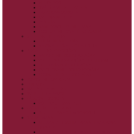
VEĽKÝ PÔST
SVÄTÝ A VEĽKÝ TÝŽDEŇ
LAZÁROVA SOBOTA
KVETNÁ NEDEĽA
PASCHA
NANEBOVSTÚPENIE PÁNA
ZOSTÚPENIE SVÄTÉHO DUCHA
STRETNUTIE PÁNA
PREMENENIE PÁNA
NAJSVÄTEJŠIA EUCHARISTIA
POČATIE BOHORODIČKY
NARODENIE BOHORODIČKY
VSTUP BOHORODIČKY DO CHRÁMU
OCHRANA BOHORODIČKY
ZVESTOVANIE BOHORODIČKY
ZOSNUTIE BOHORODIČKY
POVÝŠENIE SV. KRÍŽA
JÁN KRSTITEĽ
SV. CYRIL A METOD
SV. PETER A PAVOL
ZÁDUŠNÉ SOBOTY
VŠETKÝCH SVÄTÝCH
ZAČIATOK CIRK. ROKA
BEZTELESNÝCH MOCNOSTÍ
SCHMEMANN
ALEXANDER SCHMEMANN: LAZÁROVA
SOBOTA
ALEXANDER SCHMEMANN: PALMOVÁ NEDEĽA