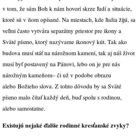
v tom, že sám Boh k nám hovorí skrze ľudí a situácie,
ktoré sú v ňom opísané. Na miestach, kde ľudia žijú, sa
veľmi často vytvára separátny priestor pre ikony a
Sväté písmo, ktorý nazývame ikonový kút. Tak ako
budova musí stáť na nárožnom kameni, tak aj náš život
musí byť postavený na Pánovi, lebo on je pre nás
nárožným kameňom– či už v podobe obrazu
alebo Božieho slova. Z tohto dôvodu by sa Sväté
písmo malo čítať každý deň, buď spolu s rodinou,
alebo samostatne.
Existujú nejaké ďalšie rodinné kresťanské zvyky?