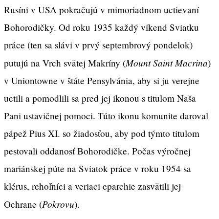
Rusíni v USA pokračujú v mimoriadnom uctievaní
Bohorodičky. Od roku 1935 každý víkend Sviatku
práce (ten sa slávi v prvý septembrový pondelok)
Mount Saint Macrina
putujú na Vrch svätej Makríny (
)
v Uniontowne v štáte Pensylvánia, aby si ju verejne
uctili a pomodlili sa pred jej ikonou s titulom Naša
Pani ustavičnej pomoci. Túto ikonu komunite daroval
pápež Pius XI. so žiadosťou, aby pod týmto titulom
pestovali oddanosť Bohorodičke. Počas výročnej
mariánskej púte na Sviatok práce v roku 1954 sa
klérus, rehoľníci a veriaci eparchie zasvätili jej
Pokrovu
Ochrane (
).