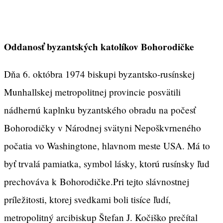
Oddanosť byzantských katolíkov Bohorodičke
Dňa 6. októbra 1974 biskupi byzantsko-rusínskej
Munhallskej metropolitnej provincie posvätili
nádhernú kaplnku byzantského obradu na počesť
Bohorodičky v Národnej svätyni Nepoškvrneného
počatia vo Washingtone, hlavnom meste USA. Má to
byť trvalá pamiatka, symbol lásky, ktorú rusínsky ľud
prechováva k Bohorodičke.Pri tejto slávnostnej
príležitosti, ktorej svedkami boli tisíce ľudí,
metropolitný arcibiskup Štefan J. Kočiško prečítal