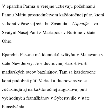
V eparchii Parma si verejne uctievajú požehnanú
Pannu Máriu prostredníctvom každoročnej púte, ktorá
Uspenija
sa koná v čase jej sviatku Zosnutia –
– vo
Svätyni Našej Pani z Mariapócs v Burtone v štáte
Ohio.
Eparchia Passaic má identickú svätyňu v Matawane v
štáte New Jersey. Je v duchovnej starostlivosti
maďarských otcov baziliánov. Tam sa každoročne
koná podobná púť. Veriaci a duchovenstvo sa
zúčastňujú aj na každoročnej augustovej púti
východných františkánov v Sybertsville v štáte
Pensylvánia.