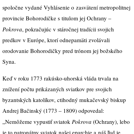
spoločne vydané Vyhlásenie o zasvätení metropolitnej
provincie Bohorodičke s titulom jej Ochrany –
Pokrova
, pokračujúc v stáročnej tradícii svojich
predkov v Európe, ktorí odnepamäti zvolávali
orodovanie Bohorodičky pred trónom jej božského
Syna.
Keď v roku 1773 rakúsko-uhorská vláda trvala na
znížení počtu prikázaných sviatkov pre svojich
byzantských katolíkov, ctihodný mukačevský biskup
Andrej Bačinský (1773 – 1809) odpovedal:
Pokrova
„Nemôžeme vypustiť sviatok
(Ochrany), lebo
je to patronátny sviatok našej eparchie a náš ľud je