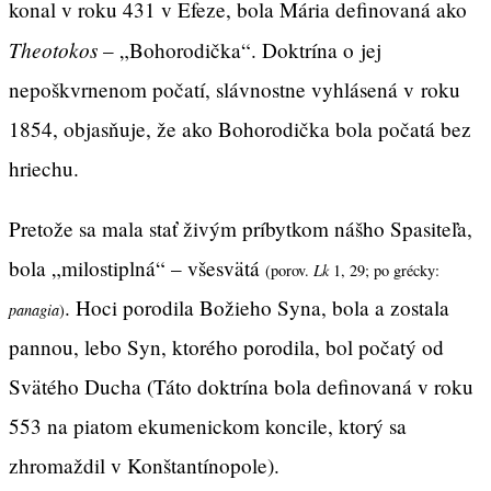
konal v roku 431 v Efeze, bola Mária definovaná ako
Theotokos
– „Bohorodička“. Doktrína o jej
nepoškvrnenom počatí, slávnostne vyhlásená v roku
1854, objasňuje, že ako Bohorodička bola počatá bez
hriechu.
Pretože sa mala stať živým príbytkom nášho Spasiteľa,
bola „milostiplná“ – všesvätá
(porov.
Lk
1, 29; po grécky:
. Hoci porodila Božieho Syna, bola a zostala
panagia
)
pannou, lebo Syn, ktorého porodila, bol počatý od
Svätého Ducha (Táto doktrína bola definovaná v roku
553 na piatom ekumenickom koncile, ktorý sa
zhromaždil v Konštantínopole).