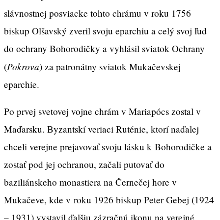
slávnostnej posviacke tohto chrámu v roku 1756
biskup Olšavský zveril svoju eparchiu a celý svoj ľud
do ochrany Bohorodičky a vyhlásil sviatok Ochrany
Pokrova
(
) za patronátny sviatok Mukačevskej
eparchie.
Po prvej svetovej vojne chrám v Mariapócs zostal v
Maďarsku. Byzantskí veriaci Ruténie, ktorí naďalej
chceli verejne prejavovať svoju lásku k Bohorodičke a
zostať pod jej ochranou, začali putovať do
baziliánskeho monastiera na Černečej hore v
Mukačeve, kde v roku 1926 biskup Peter Gebej (1924
– 1931) vystavil ďalšiu zázračnú ikonu na verejné