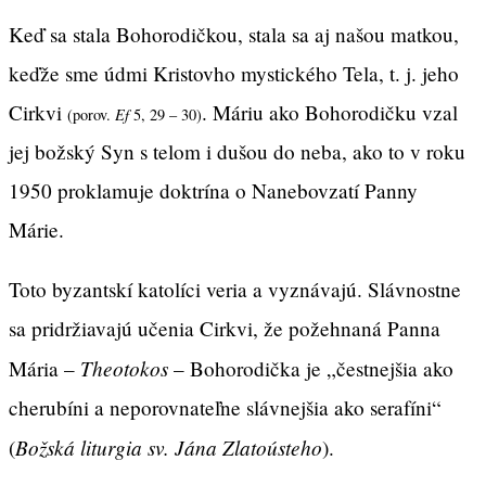
Keď sa stala Bohorodičkou, stala sa aj našou matkou,
keďže sme údmi Kristovho mystického Tela, t. j. jeho
Cirkvi
. Máriu ako Bohorodičku vzal
(porov.
Ef
5, 29 – 30)
jej božský Syn s telom i dušou do neba, ako to v roku
1950 proklamuje doktrína o Nanebovzatí Panny
Márie.
Toto byzantskí katolíci veria a vyznávajú. Slávnostne
sa pridržiavajú učenia Cirkvi, že požehnaná Panna
Theotokos
Mária –
– Bohorodička je „čestnejšia ako
cherubíni a neporovnateľne slávnejšia ako serafíni“
Božská liturgia sv. Jána Zlatoústeho
(
).