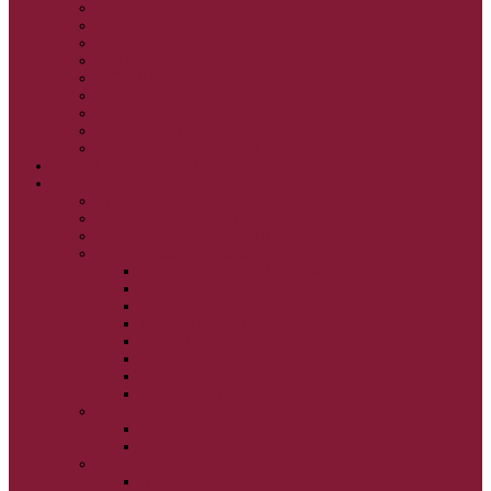
KRISTUS NAŠA PASCHA I.
KRISTUS NAŠA PASCHA II.
KRISTUS NAŠA PASCHA III.
PRÚD ŽIVEJ VODY
OČAMI VIERY
ŽIVOT A BOHOSLUŽBA
SVETLO PRE ŽIVOT I.
SVETLO PRE ŽIVOT II.
SVETLO PRE ŽIVOT III.
NEDEĽNÉ EVANJELIUM
SVIATKY
FILIPOVKA
SVIATKY NARODENIA JEŽIŠA KRISTA
SVIATKY BOHOZJAVENIA
VEĽKÝ PÔST A PASCHA
OBDOBIE PRED VEĽKÝM PÔSTOM
VEĽKÝ PÔST
SVÄTÝ A VEĽKÝ TÝŽDEŇ
LAZÁROVA SOBOTA
KVETNÁ NEDEĽA
PASCHA
NANEBOVSTÚPENIE PÁNA
ZOSTÚPENIE SVÄTÉHO DUCHA
STRETNUTIE PÁNA
PREMENENIE PÁNA
NAJSVÄTEJŠIA EUCHARISTIA
POČATIE BOHORODIČKY
NARODENIE BOHORODIČKY