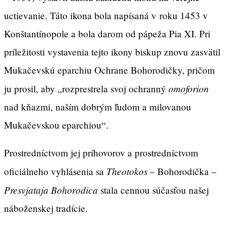
uctievanie. Táto ikona bola napísaná v roku 1453 v
Konštantínopole a bola darom od pápeža Pia XI. Pri
príležitosti vystavenia tejto ikony biskup znovu zasvätil
Mukačevskú eparchiu Ochrane Bohorodičky, pričom
omoforion
ju prosil, aby „rozprestrela svoj ochranný
nad kňazmi, naším dobrým ľudom a milovanou
Mukačevskou eparchiou“.
Prostredníctvom jej príhovorov a prostredníctvom
Theotokos
oficiálneho vyhlásenia sa
– Bohorodička –
Presvjataja Bohorodica
stala cennou súčasťou našej
náboženskej tradície.