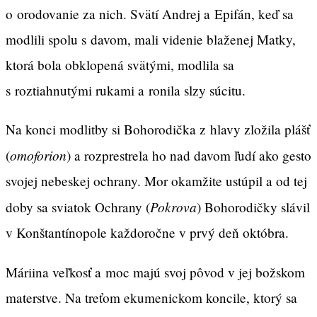
o orodovanie za nich. Svätí Andrej a Epifán, keď sa
modlili spolu s davom, mali videnie blaženej Matky,
ktorá bola obklopená svätými, modlila sa
s roztiahnutými rukami a ronila slzy súcitu.
Na konci modlitby si Bohorodička z hlavy zložila plášť
omoforion
(
) a rozprestrela ho nad davom ľudí ako gesto
svojej nebeskej ochrany. Mor okamžite ustúpil a od tej
Pokrova
doby sa sviatok Ochrany (
) Bohorodičky slávil
v Konštantínopole každoročne v prvý deň októbra.
Máriina veľkosť a moc majú svoj pôvod v jej božskom
materstve. Na treťom ekumenickom koncile, ktorý sa