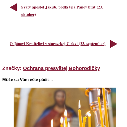
Svätý apoštol Jakub, podľa tela Pánov brat (23.
október)
O Jánovi Krstiteľovi v starovekej Cirkvi (23. september)
Značky:
Ochrana presvätej Bohorodičky
Môže sa Vám ešte páčiť...