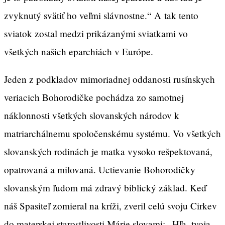
zvyknutý svätiť ho veľmi slávnostne.“ A tak tento
sviatok zostal medzi prikázanými sviatkami vo
všetkých našich eparchiách v Európe.
Jeden z podkladov mimoriadnej oddanosti rusínskych
veriacich Bohorodičke pochádza zo samotnej
náklonnosti všetkých slovanských národov k
matriarchálnemu spoločenskému systému. Vo všetkých
slovanských rodinách je matka vysoko rešpektovaná,
opatrovaná a milovaná. Uctievanie Bohorodičky
slovanským ľudom má zdravý biblický základ. Keď
náš Spasiteľ zomieral na kríži, zveril celú svoju Cirkev
do materskej starostlivosti Márie slovami: „Hľa, tvoja