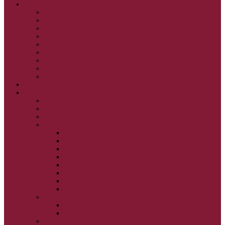
GRÉCKOKATOLÍCKE KATECHIZMY
KRISTUS NAŠA PASCHA I.
KRISTUS NAŠA PASCHA II.
KRISTUS NAŠA PASCHA III.
PRÚD ŽIVEJ VODY
OČAMI VIERY
ŽIVOT A BOHOSLUŽBA
SVETLO PRE ŽIVOT I.
SVETLO PRE ŽIVOT II.
SVETLO PRE ŽIVOT III.
NEDEĽNÉ EVANJELIUM
SVIATKY
FILIPOVKA
SVIATKY NARODENIA JEŽIŠA KRISTA
SVIATKY BOHOZJAVENIA
VEĽKÝ PÔST A PASCHA
OBDOBIE PRED VEĽKÝM PÔSTOM
VEĽKÝ PÔST
SVÄTÝ A VEĽKÝ TÝŽDEŇ
LAZÁROVA SOBOTA
KVETNÁ NEDEĽA
PASCHA
NANEBOVSTÚPENIE PÁNA
ZOSTÚPENIE SVÄTÉHO DUCHA
STRETNUTIE PÁNA
PREMENENIE PÁNA
NAJSVÄTEJŠIA EUCHARISTIA
POČATIE BOHORODIČKY