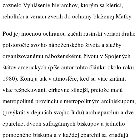
zaznelo Vyhlásenie hierarchov, ktorým sa klerici,
rehoľníci a veriaci zverili do ochrany blaženej Matky.
Pod jej mocnou ochranou začali rusínski veriaci druhé
polstoročie svojho náboženského života a služby
organizovanému náboženskému životu v Spojených
štátov amerických (píše autor tohto článku okolo roku
1980). Konajú tak v atmosfére, keď sú viac známi,
viac rešpektovaní, cirkevne silnejší, pretože majú
metropolitnú provinciu s metropolitným arcibiskupom,
(prvýkrát v dejinách svojho ľudu) archieparchiu a dve
eparchie, dvoch sufragánnych biskupov a jedného
pomocného biskupa a v každej eparchii sa zriaďujú