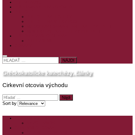
PRE MLADÝCH
PRÍPRAVA NA PRVÚ SPOVEĎ
PRE DETI
PRE DETI KATECHÉZY
PRE DETI NA VEĽKÝ PÔST
MILOSRDNÝ SAMARITÁN – KAT. PRE DETI
MIMORIADNE KATECHÉZY PRE DETI
HISTÓRIA VÁŠHO ČÍTANIA
PRIHLASENIE
ODKAZY
HĽADAŤ:
Gréckokatolícke katechézy, články
Cirkevní otcovia východu
Hľadať:
Sort by
ZOZNAM VŠETKÝCH ČLÁNKOV
NÁVŠTEVNOSŤ
CIRKEVNÍ OTCOVIA
ČÍTANIE – CIRKEVNÍ OTCOVIA