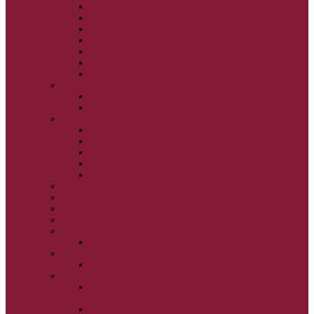
VEĽKÝ PÔST
SVÄTÝ A VEĽKÝ TÝŽDEŇ
LAZÁROVA SOBOTA
KVETNÁ NEDEĽA
PASCHA
NANEBOVSTÚPENIE PÁNA
ZOSTÚPENIE SVÄTÉHO DUCHA
STRETNUTIE PÁNA
PREMENENIE PÁNA
NAJSVÄTEJŠIA EUCHARISTIA
POČATIE BOHORODIČKY
NARODENIE BOHORODIČKY
VSTUP BOHORODIČKY DO CHRÁMU
OCHRANA BOHORODIČKY
ZVESTOVANIE BOHORODIČKY
ZOSNUTIE BOHORODIČKY
POVÝŠENIE SV. KRÍŽA
JÁN KRSTITEĽ
SV. CYRIL A METOD
SV. PETER A PAVOL
ZÁDUŠNÉ SOBOTY
VŠETKÝCH SVÄTÝCH
ZAČIATOK CIRK. ROKA
BEZTELESNÝCH MOCNOSTÍ
SCHMEMANN
ALEXANDER SCHMEMANN: LAZÁROVA
SOBOTA
ALEXANDER SCHMEMANN: PALMOVÁ NEDEĽA