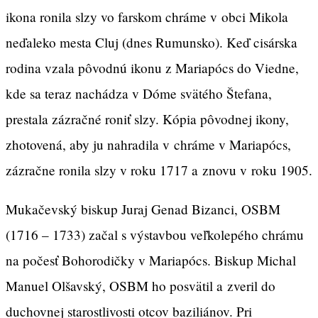
ikona ronila slzy vo farskom chráme v obci Mikola
neďaleko mesta Cluj (dnes Rumunsko). Keď cisárska
rodina vzala pôvodnú ikonu z Mariapócs do Viedne,
kde sa teraz nachádza v Dóme svätého Štefana,
prestala zázračné roniť slzy. Kópia pôvodnej ikony,
zhotovená, aby ju nahradila v chráme v Mariapócs,
zázračne ronila slzy v roku 1717 a znovu v roku 1905.
Mukačevský biskup Juraj Genad Bizanci, OSBM
(1716 – 1733) začal s výstavbou veľkolepého chrámu
na počesť Bohorodičky v Mariapócs. Biskup Michal
Manuel Olšavský, OSBM ho posvätil a zveril do
duchovnej starostlivosti otcov baziliánov. Pri