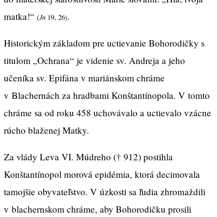
matka!“
.
(
Jn
19, 26)
Historickým základom pre uctievanie Bohorodičky s
titulom „Ochrana“ je videnie sv. Andreja a jeho
učeníka sv. Epifána v mariánskom chráme
v Blachernách za hradbami Konštantínopola. V tomto
chráme sa od roku 458 uchovávalo a uctievalo vzácne
rúcho blaženej Matky.
Za vlády Leva VI. Múdreho († 912) postihla
Konštantínopol morová epidémia, ktorá decimovala
tamojšie obyvateľstvo. V úzkosti sa ľudia zhromaždili
v blachernskom chráme, aby Bohorodičku prosili