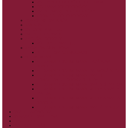
VSTUP BOHORODIČKY DO CHRÁMU
OCHRANA BOHORODIČKY
ZVESTOVANIE BOHORODIČKY
ZOSNUTIE BOHORODIČKY
POVÝŠENIE SV. KRÍŽA
JÁN KRSTITEĽ
SV. CYRIL A METOD
SV. PETER A PAVOL
ZÁDUŠNÉ SOBOTY
VŠETKÝCH SVÄTÝCH
ZAČIATOK CIRK. ROKA
BEZTELESNÝCH MOCNOSTÍ
SCHMEMANN
ALEXANDER SCHMEMANN: LAZÁROVA
SOBOTA
ALEXANDER SCHMEMANN: PALMOVÁ NEDEĽA
ALEXANDER SCHMEMANN: SVÄTÝ
PONDELOK, UTOROK A STREDA
ALEXANDER SCHMEMANN: SVÄTÝ ŠTVRTOK
ALEXANDER SCHMEMANN: VEĽKÝ A SVÄTÝ
PIATOK
ALEXANDER SCHMEMANN: VEĽKÁ A SVÄTÁ
SOBOTA
ALEXANDER SCHMEMANN: SVÄTÁ PASCHA
SVÄTÉ TAJOMSTVÁ
SYNAXÁR – SVÄTÍ DŇA
O AUTOROCH
PODPORTE NÁS