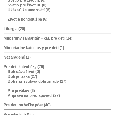
Svetlo pre život II. (0)
Svetlo pre život III. (0)
Ukázať, že sme svätí (6)
Život a bohoslužba (6)
Liturgia (20)
Milosrdný samaritán - kat. pre deti (14)
Mimoriadne katechézy pre deti (1)
Nezaradené (1)
Pre deti katechézy (76)
Boh dáva život (0)
Boh je láska (27)
Boh nás zvoláva dohromady (27)
Pre prvákov (8)
Príprava na prvú spoveď (27)
Pre deti na Veľký pôst (40)
Pre mladých (55)