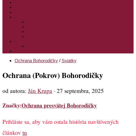
PODPORTE NÁS
PRE MLADÝCH
PRÍPRAVA NA PRVÚ SPOVEĎ
PRE DETI
PRE DETI KATECHÉZY
PRE DETI NA VEĽKÝ PÔST
MILOSRDNÝ SAMARITÁN – KAT. PRE DETI
MIMORIADNE KATECHÉZY PRE DETI
HISTÓRIA VÁŠHO ČÍTANIA
PRIHLASENIE
ODKAZY
Ochrana Bohorodičky
/
Sviatky
Ochrana (Pokrov) Bohorodičky
od autora:
Ján Krupa
·
27 septembra, 2025
Značky:
Ochrana presvätej Bohorodičky
Prihláste sa, aby vám ostala história navštívených
článkov
tu