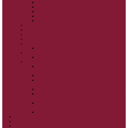
NARODENIE BOHORODIČKY
VSTUP BOHORODIČKY DO CHRÁMU
OCHRANA BOHORODIČKY
ZVESTOVANIE BOHORODIČKY
ZOSNUTIE BOHORODIČKY
POVÝŠENIE SV. KRÍŽA
JÁN KRSTITEĽ
SV. CYRIL A METOD
SV. PETER A PAVOL
ZÁDUŠNÉ SOBOTY
VŠETKÝCH SVÄTÝCH
ZAČIATOK CIRK. ROKA
BEZTELESNÝCH MOCNOSTÍ
SCHMEMANN
ALEXANDER SCHMEMANN: LAZÁROVA
SOBOTA
ALEXANDER SCHMEMANN: PALMOVÁ NEDEĽA
ALEXANDER SCHMEMANN: SVÄTÝ
PONDELOK, UTOROK A STREDA
ALEXANDER SCHMEMANN: SVÄTÝ ŠTVRTOK
ALEXANDER SCHMEMANN: VEĽKÝ A SVÄTÝ
PIATOK
ALEXANDER SCHMEMANN: VEĽKÁ A SVÄTÁ
SOBOTA
ALEXANDER SCHMEMANN: SVÄTÁ PASCHA
SVÄTÉ TAJOMSTVÁ
SYNAXÁR – SVÄTÍ DŇA
O AUTOROCH