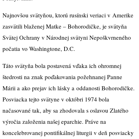
Najnovšou svätyňou, ktorú rusínski veriaci v Amerike
zasvätili blaženej Matke – Bohorodičke, je svätyňa
Svätej Ochrany v Národnej svätyni Nepoškvrneného
počatia vo Washingtone, D.C.
Táto svätyňa bola postavená vďaka ich ohromnej
štedrosti na znak poďakovania požehnanej Panne
Márii a ako prejav ich lásky a oddanosti Bohorodičke.
Posviacka tejto svätyne v októbri 1974 bola
načasované tak, aby sa zhodovala s oslavou Zlatého
výročia založenia našej eparchie. Práve na
koncelebrovanej pontifikálnej liturgii v deň posviacky