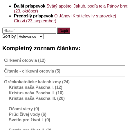
Ďalší príspevok
Svätý apoštol Jakub, podľa tela Pánov brat
(23. október)
Predošlý príspevok
O Jánovi Krstiteľovi v starovekej
Cirkvi (23. september)
Hľadať:
Sort by
Kompletný zoznam článkov:
Cirkevní otcovia (12)
Čítanie - cirkevní otcovia (5)
Gréckokatolícke katechizmy (24)
Kristus naša Pascha I. (12)
Kristus naša Pascha II. (10)
Kristus naša Pascha III. (20)
Očami viery (0)
Prúd živej vody (6)
Svetlo pre život I. (0)