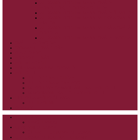
ALEXANDER SCHMEMANN: SVÄTÝ
PONDELOK, UTOROK A STREDA
ALEXANDER SCHMEMANN: SVÄTÝ ŠTVRTOK
ALEXANDER SCHMEMANN: VEĽKÝ A SVÄTÝ
PIATOK
ALEXANDER SCHMEMANN: VEĽKÁ A SVÄTÁ
SOBOTA
ALEXANDER SCHMEMANN: SVÄTÁ PASCHA
SVÄTÉ TAJOMSTVÁ
SYNAXÁR – SVÄTÍ DŇA
O AUTOROCH
PODPORTE NÁS
PRE MLADÝCH
PRÍPRAVA NA PRVÚ SPOVEĎ
PRE DETI
PRE DETI KATECHÉZY
PRE DETI NA VEĽKÝ PÔST
MILOSRDNÝ SAMARITÁN – KAT. PRE DETI
MIMORIADNE KATECHÉZY PRE DETI
HISTÓRIA VÁŠHO ČÍTANIA
PRIHLASENIE
ODKAZY
ZOZNAM VŠETKÝCH ČLÁNKOV
NÁVŠTEVNOSŤ
CIRKEVNÍ OTCOVIA
ČÍTANIE – CIRKEVNÍ OTCOVIA
GRÉCKOKATOLÍCKE KATECHIZMY