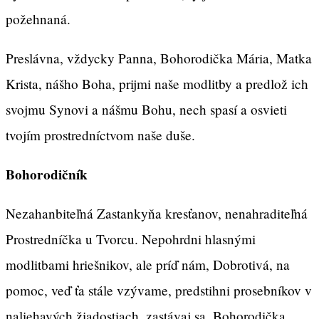
požehnaná.
Preslávna, vždycky Panna, Bohorodička Mária, Matka
Krista, nášho Boha, prijmi naše modlitby a predlož ich
svojmu Synovi a nášmu Bohu, nech spasí a osvieti
tvojím prostredníctvom naše duše.
Bohorodičník
Nezahanbiteľná Zastankyňa kresťanov, nenahraditeľná
Prostredníčka u Tvorcu. Nepohrdni hlasnými
modlitbami hriešnikov, ale príď nám, Dobrotivá, na
pomoc, veď ťa stále vzývame, predstihni prosebníkov v
naliehavých žiadostiach, zastávaj sa, Bohorodička,