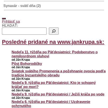
Synaxár - svätí dňa (2)
Prihlásiť sa
HĽADAŤ:
Posledné pridané na www.jankrupa.sk:
Nedeľa 11. týždňa po Päťdesiatnici: Podobenstvo o
nemilosrdnom sluhovi
od Ján Krupa
Pôst Bohorodičky
od Ján Krupa
Sviatok svätého Premenenia a požehnanie ovocia podľa
tradície byzantského obradu
od Ján Krupa
Nedeľa 9. týždňa po Päťdesiatnici: Kto je schopný
kráčať po mori?
od Ján Krupa
Nedeľa 9. týždňa po Päťdesiatnici / Ježiš kráča po vode
od Ján Krupa
Nedeľa 6. týždňa po Päťdesiatnici / Uzdravenie
ochrnutého