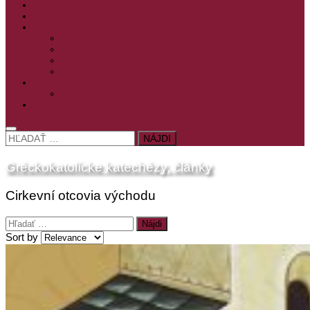
PRE MLADÝCH
PRÍPRAVA NA PRVÚ SPOVEĎ
PRE DETI
PRE DETI KATECHÉZY
PRE DETI NA VEĽKÝ PÔST
MILOSRDNÝ SAMARITÁN – KAT. PRE DETI
MIMORIADNE KATECHÉZY PRE DETI
HISTÓRIA VÁŠHO ČÍTANIA
PRIHLASENIE
ODKAZY
HĽADAŤ:
Gréckokatolícke katechézy, články
Cirkevní otcovia východu
Hľadať:
Sort by