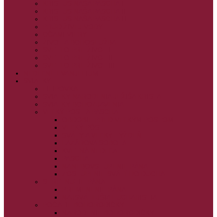
KRISTUS NAŠA PASCHA I.
KRISTUS NAŠA PASCHA II.
KRISTUS NAŠA PASCHA III.
PRÚD ŽIVEJ VODY
OČAMI VIERY
ŽIVOT A BOHOSLUŽBA
SVETLO PRE ŽIVOT I.
SVETLO PRE ŽIVOT II.
SVETLO PRE ŽIVOT III.
NEDEĽNÉ EVANJELIUM
SVIATKY
FILIPOVKA
SVIATKY NARODENIA JEŽIŠA KRISTA
SVIATKY BOHOZJAVENIA
VEĽKÝ PÔST A PASCHA
OBDOBIE PRED VEĽKÝM PÔSTOM
VEĽKÝ PÔST
SVÄTÝ A VEĽKÝ TÝŽDEŇ
LAZÁROVA SOBOTA
KVETNÁ NEDEĽA
PASCHA
NANEBOVSTÚPENIE PÁNA
ZOSTÚPENIE SVÄTÉHO DUCHA
STRETNUTIE PÁNA
PREMENENIE PÁNA
NAJSVÄTEJŠIA EUCHARISTIA
POČATIE BOHORODIČKY
NARODENIE BOHORODIČKY