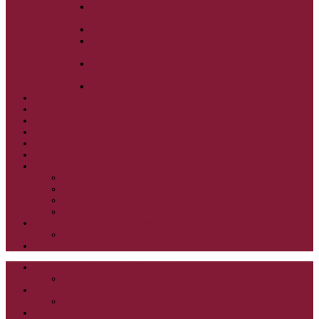
ALEXANDER SCHMEMANN: SVÄTÝ
PONDELOK, UTOROK A STREDA
ALEXANDER SCHMEMANN: SVÄTÝ ŠTVRTOK
ALEXANDER SCHMEMANN: VEĽKÝ A SVÄTÝ
PIATOK
ALEXANDER SCHMEMANN: VEĽKÁ A SVÄTÁ
SOBOTA
ALEXANDER SCHMEMANN: SVÄTÁ PASCHA
SVÄTÉ TAJOMSTVÁ
SYNAXÁR – SVÄTÍ DŇA
O AUTOROCH
PODPORTE NÁS
PRE MLADÝCH
PRÍPRAVA NA PRVÚ SPOVEĎ
PRE DETI
PRE DETI KATECHÉZY
PRE DETI NA VEĽKÝ PÔST
MILOSRDNÝ SAMARITÁN – KAT. PRE DETI
MIMORIADNE KATECHÉZY PRE DETI
HISTÓRIA VÁŠHO ČÍTANIA
PRIHLASENIE
ODKAZY
ZOZNAM VŠETKÝCH ČLÁNKOV
NÁVŠTEVNOSŤ
CIRKEVNÍ OTCOVIA
ČÍTANIE – CIRKEVNÍ OTCOVIA
GRÉCKOKATOLÍCKE KATECHIZMY