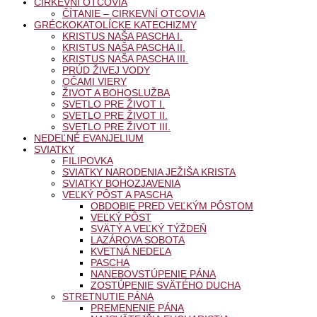
CIRKEVNÍ OTCOVIA
ČÍTANIE – CIRKEVNÍ OTCOVIA
GRÉCKOKATOLÍCKE KATECHIZMY
KRISTUS NAŠA PASCHA I.
KRISTUS NAŠA PASCHA II.
KRISTUS NAŠA PASCHA III.
PRÚD ŽIVEJ VODY
OČAMI VIERY
ŽIVOT A BOHOSLUŽBA
SVETLO PRE ŽIVOT I.
SVETLO PRE ŽIVOT II.
SVETLO PRE ŽIVOT III.
NEDEĽNÉ EVANJELIUM
SVIATKY
FILIPOVKA
SVIATKY NARODENIA JEŽIŠA KRISTA
SVIATKY BOHOZJAVENIA
VEĽKÝ PÔST A PASCHA
OBDOBIE PRED VEĽKÝM PÔSTOM
VEĽKÝ PÔST
SVÄTÝ A VEĽKÝ TÝŽDEŇ
LAZÁROVA SOBOTA
KVETNÁ NEDEĽA
PASCHA
NANEBOVSTÚPENIE PÁNA
ZOSTÚPENIE SVÄTÉHO DUCHA
STRETNUTIE PÁNA
PREMENENIE PÁNA