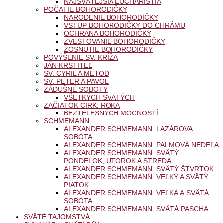
NAJSVÄTEJŠIA EUCHARISTIA
POČATIE BOHORODIČKY
NARODENIE BOHORODIČKY
VSTUP BOHORODIČKY DO CHRÁMU
OCHRANA BOHORODIČKY
ZVESTOVANIE BOHORODIČKY
ZOSNUTIE BOHORODIČKY
POVÝŠENIE SV. KRÍŽA
JÁN KRSTITEĽ
SV. CYRIL A METOD
SV. PETER A PAVOL
ZÁDUŠNÉ SOBOTY
VŠETKÝCH SVÄTÝCH
ZAČIATOK CIRK. ROKA
BEZTELESNÝCH MOCNOSTÍ
SCHMEMANN
ALEXANDER SCHMEMANN: LAZÁROVA
SOBOTA
ALEXANDER SCHMEMANN: PALMOVÁ NEDEĽA
ALEXANDER SCHMEMANN: SVÄTÝ
PONDELOK, UTOROK A STREDA
ALEXANDER SCHMEMANN: SVÄTÝ ŠTVRTOK
ALEXANDER SCHMEMANN: VEĽKÝ A SVÄTÝ
PIATOK
ALEXANDER SCHMEMANN: VEĽKÁ A SVÄTÁ
SOBOTA
ALEXANDER SCHMEMANN: SVÄTÁ PASCHA
SVÄTÉ TAJOMSTVÁ