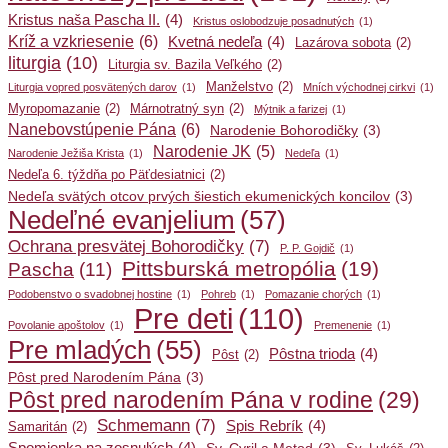
Kristus naša Pascha II.
(4)
Kristus oslobodzuje posadnutých
(1)
Kríž a vzkriesenie
(6)
Kvetná nedeľa
(4)
Lazárova sobota
(2)
liturgia
(10)
Liturgia sv. Bazila Veľkého
(2)
Manželstvo
(2)
Liturgia vopred posvätených darov
(1)
Mních východnej cirkvi
(1)
Myropomazanie
(2)
Márnotratný syn
(2)
Mýtnik a farizej
(1)
Nanebovstúpenie Pána
(6)
Narodenie Bohorodičky
(3)
Narodenie JK
(5)
Narodenie Ježiša Krista
(1)
Nedeľa
(1)
Nedeľa 6. týždňa po Päťdesiatnici
(2)
Nedeľa svätých otcov prvých šiestich ekumenických koncilov
(3)
Nedeľné evanjelium
(57)
Ochrana presvätej Bohorodičky
(7)
P. P. Gojdič
(1)
Pittsburská metropólia
(19)
Pascha
(11)
Podobenstvo o svadobnej hostine
(1)
Pohreb
(1)
Pomazanie chorých
(1)
Pre deti
(110)
Povolanie apoštolov
(1)
Premenenie
(1)
Pre mladých
(55)
Pôstna trioda
(4)
Pôst
(2)
Pôst pred Narodením Pána
(3)
Pôst pred narodením Pána v rodine
(29)
Schmemann
(7)
Spis Rebrík
(4)
Samaritán
(2)