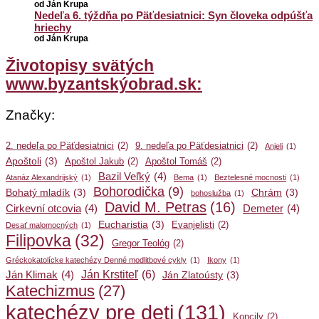
od Ján Krupa
Nedeľa 6. týždňa po Päťdesiatnici: Syn človeka odpúšťa
hriechy
od Ján Krupa
Životopisy svätých
www.byzantskýobrad.sk:
Značky:
2. nedeľa po Päťdesiatnici
(2)
9. nedeľa po Päťdesiatnici
(2)
Anjeli
(1)
Apoštoli
(3)
Apoštol Jakub
(2)
Apoštol Tomáš
(2)
Bazil Veľký
(4)
Atanáz Alexandrijský
(1)
Bema
(1)
Beztelesné mocnosti
(1)
Bohorodička
(9)
Bohatý mladík
(3)
Chrám
(3)
bohoslužba
(1)
David M. Petras
(16)
Cirkevní otcovia
(4)
Demeter
(4)
Eucharistia
(3)
Evanjelisti
(2)
Desať malomocných
(1)
Filipovka
(32)
Gregor Teológ
(2)
Gréckokatolícke katechézy Denné modlitbové cykly
(1)
Ikony
(1)
Ján Krstiteľ
(6)
Ján Klimak
(4)
Ján Zlatoústy
(3)
Katechizmus
(27)
katechézy pre deti
(131)
Koncily
(2)