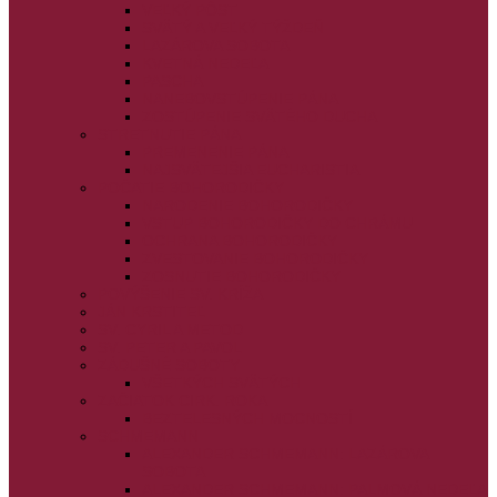
VEĽKÝ PÔST
SVÄTÝ A VEĽKÝ TÝŽDEŇ
LAZÁROVA SOBOTA
KVETNÁ NEDEĽA
PASCHA
NANEBOVSTÚPENIE PÁNA
ZOSTÚPENIE SVÄTÉHO DUCHA
STRETNUTIE PÁNA
PREMENENIE PÁNA
NAJSVÄTEJŠIA EUCHARISTIA
POČATIE BOHORODIČKY
NARODENIE BOHORODIČKY
VSTUP BOHORODIČKY DO CHRÁMU
OCHRANA BOHORODIČKY
ZVESTOVANIE BOHORODIČKY
ZOSNUTIE BOHORODIČKY
POVÝŠENIE SV. KRÍŽA
JÁN KRSTITEĽ
SV. CYRIL A METOD
SV. PETER A PAVOL
ZÁDUŠNÉ SOBOTY
VŠETKÝCH SVÄTÝCH
ZAČIATOK CIRK. ROKA
BEZTELESNÝCH MOCNOSTÍ
SCHMEMANN
ALEXANDER SCHMEMANN: LAZÁROVA
SOBOTA
ALEXANDER SCHMEMANN: PALMOVÁ NEDEĽA