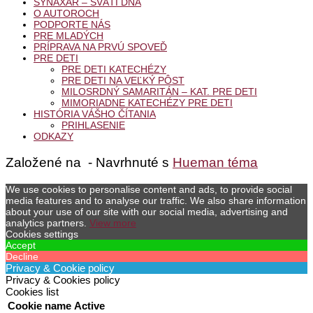
SYNAXÁR – SVÄTÍ DŇA
O AUTOROCH
PODPORTE NÁS
PRE MLADÝCH
PRÍPRAVA NA PRVÚ SPOVEĎ
PRE DETI
PRE DETI KATECHÉZY
PRE DETI NA VEĽKÝ PÔST
MILOSRDNÝ SAMARITÁN – KAT. PRE DETI
MIMORIADNE KATECHÉZY PRE DETI
HISTÓRIA VÁŠHO ČÍTANIA
PRIHLASENIE
ODKAZY
Založené na
- Navrhnuté s
Hueman téma
We use cookies to personalise content and ads, to provide social
media features and to analyse our traffic. We also share information
about your use of our site with our social media, advertising and
analytics partners.
View more
Cookies settings
Accept
Decline
Privacy & Cookie policy
Privacy & Cookies policy
Cookies list
Cookie name
Active