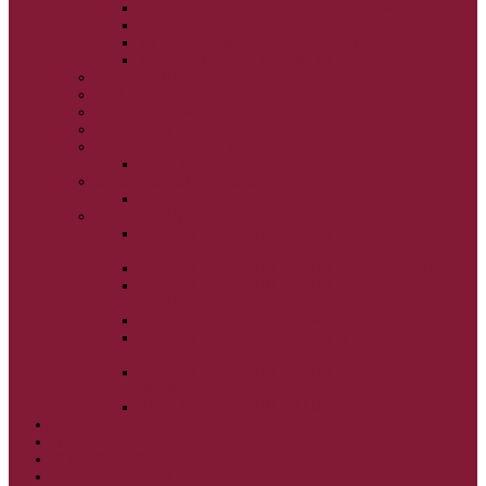
VSTUP BOHORODIČKY DO CHRÁMU
OCHRANA BOHORODIČKY
ZVESTOVANIE BOHORODIČKY
ZOSNUTIE BOHORODIČKY
POVÝŠENIE SV. KRÍŽA
JÁN KRSTITEĽ
SV. CYRIL A METOD
SV. PETER A PAVOL
ZÁDUŠNÉ SOBOTY
VŠETKÝCH SVÄTÝCH
ZAČIATOK CIRK. ROKA
BEZTELESNÝCH MOCNOSTÍ
SCHMEMANN
ALEXANDER SCHMEMANN: LAZÁROVA
SOBOTA
ALEXANDER SCHMEMANN: PALMOVÁ NEDEĽA
ALEXANDER SCHMEMANN: SVÄTÝ
PONDELOK, UTOROK A STREDA
ALEXANDER SCHMEMANN: SVÄTÝ ŠTVRTOK
ALEXANDER SCHMEMANN: VEĽKÝ A SVÄTÝ
PIATOK
ALEXANDER SCHMEMANN: VEĽKÁ A SVÄTÁ
SOBOTA
ALEXANDER SCHMEMANN: SVÄTÁ PASCHA
SVÄTÉ TAJOMSTVÁ
SYNAXÁR – SVÄTÍ DŇA
O AUTOROCH
PODPORTE NÁS