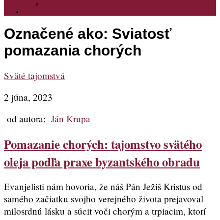
PRIHLASENIE
ODKAZY
Označené ako:
Sviatosť
pomazania chorých
Sväté tajomstvá
2 júna, 2023
od autora:
Ján Krupa
Pomazanie chorých: tajomstvo svätého
oleja podľa praxe byzantského obradu
Evanjelisti nám hovoria, že náš Pán Ježiš Kristus od
samého začiatku svojho verejného života prejavoval
milosrdnú lásku a súcit voči chorým a trpiacim, ktorí