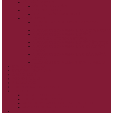
ZÁDUŠNÉ SOBOTY
VŠETKÝCH SVÄTÝCH
ZAČIATOK CIRK. ROKA
BEZTELESNÝCH MOCNOSTÍ
SCHMEMANN
ALEXANDER SCHMEMANN: LAZÁROVA
SOBOTA
ALEXANDER SCHMEMANN: PALMOVÁ NEDEĽA
ALEXANDER SCHMEMANN: SVÄTÝ
PONDELOK, UTOROK A STREDA
ALEXANDER SCHMEMANN: SVÄTÝ ŠTVRTOK
ALEXANDER SCHMEMANN: VEĽKÝ A SVÄTÝ
PIATOK
ALEXANDER SCHMEMANN: VEĽKÁ A SVÄTÁ
SOBOTA
ALEXANDER SCHMEMANN: SVÄTÁ PASCHA
SVÄTÉ TAJOMSTVÁ
SYNAXÁR – SVÄTÍ DŇA
O AUTOROCH
PODPORTE NÁS
PRE MLADÝCH
PRÍPRAVA NA PRVÚ SPOVEĎ
PRE DETI
PRE DETI KATECHÉZY
PRE DETI NA VEĽKÝ PÔST
MILOSRDNÝ SAMARITÁN – KAT. PRE DETI
MIMORIADNE KATECHÉZY PRE DETI
HISTÓRIA VÁŠHO ČÍTANIA