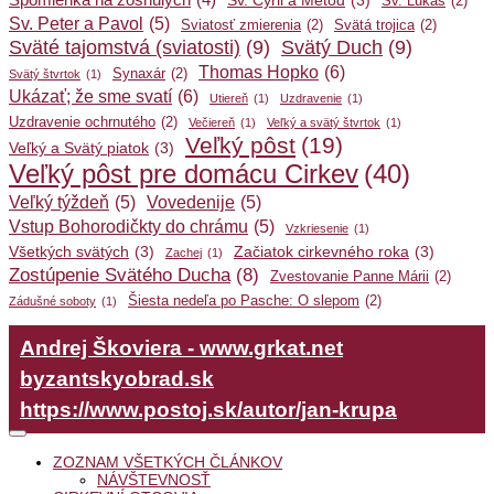
Spomienka na zosnulých
(4)
Sv. Cyril a Metod
(3)
Sv. Lukáš
(2)
Sv. Peter a Pavol
(5)
Sviatosť zmierenia
(2)
Svätá trojica
(2)
Sväté tajomstvá (sviatosti)
(9)
Svätý Duch
(9)
Thomas Hopko
(6)
Synaxár
(2)
Svätý štvrtok
(1)
Ukázať; že sme svatí
(6)
Utiereň
(1)
Uzdravenie
(1)
Uzdravenie ochrnutého
(2)
Večiereň
(1)
Veľký a svätý štvrtok
(1)
Veľký pôst
(19)
Veľký a Svätý piatok
(3)
Veľký pôst pre domácu Cirkev
(40)
Veľký týždeň
(5)
Vovedenije
(5)
Vstup Bohorodičkty do chrámu
(5)
Vzkriesenie
(1)
Všetkých svätých
(3)
Začiatok cirkevného roka
(3)
Zachej
(1)
Zostúpenie Svätého Ducha
(8)
Zvestovanie Panne Márii
(2)
Šiesta nedeľa po Pasche: O slepom
(2)
Zádušné soboty
(1)
Andrej Škoviera - www.grkat.net
byzantskyobrad.sk
https://www.postoj.sk/autor/jan-krupa
ZOZNAM VŠETKÝCH ČLÁNKOV
NÁVŠTEVNOSŤ