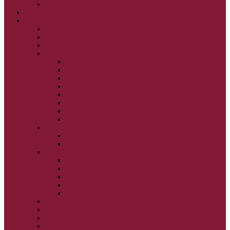
SVETLO PRE ŽIVOT III.
NEDEĽNÉ EVANJELIUM
SVIATKY
FILIPOVKA
SVIATKY NARODENIA JEŽIŠA KRISTA
SVIATKY BOHOZJAVENIA
VEĽKÝ PÔST A PASCHA
OBDOBIE PRED VEĽKÝM PÔSTOM
VEĽKÝ PÔST
SVÄTÝ A VEĽKÝ TÝŽDEŇ
LAZÁROVA SOBOTA
KVETNÁ NEDEĽA
PASCHA
NANEBOVSTÚPENIE PÁNA
ZOSTÚPENIE SVÄTÉHO DUCHA
STRETNUTIE PÁNA
PREMENENIE PÁNA
NAJSVÄTEJŠIA EUCHARISTIA
POČATIE BOHORODIČKY
NARODENIE BOHORODIČKY
VSTUP BOHORODIČKY DO CHRÁMU
OCHRANA BOHORODIČKY
ZVESTOVANIE BOHORODIČKY
ZOSNUTIE BOHORODIČKY
POVÝŠENIE SV. KRÍŽA
JÁN KRSTITEĽ
SV. CYRIL A METOD
SV. PETER A PAVOL