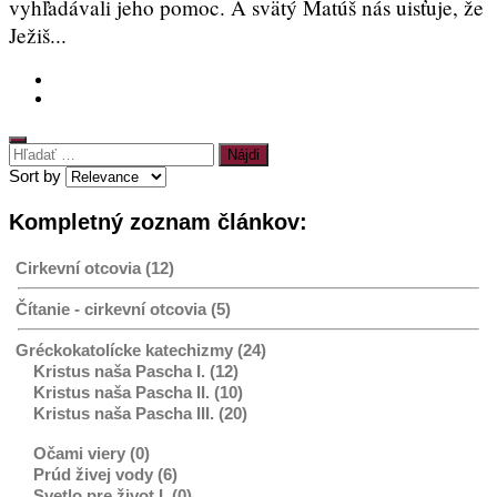
vyhľadávali jeho pomoc. A svätý Matúš nás uisťuje, že
Ježiš...
Hľadať:
Sort by
Kompletný zoznam článkov:
Cirkevní otcovia (12)
Čítanie - cirkevní otcovia (5)
Gréckokatolícke katechizmy (24)
Kristus naša Pascha I. (12)
Kristus naša Pascha II. (10)
Kristus naša Pascha III. (20)
Očami viery (0)
Prúd živej vody (6)
Svetlo pre život I. (0)