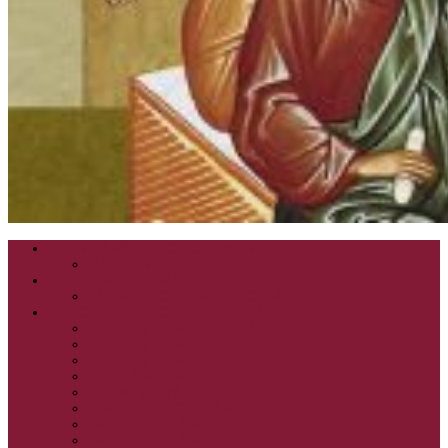
ZOZNAM VŠETKÝCH ČLÁNKOV
NÁVŠTEVNOSŤ
CIRKEVNÍ OTCOVIA
ČÍTANIE – CIRKEVNÍ OTCOVIA
GRÉCKOKATOLÍCKE KATECHIZMY
KRISTUS NAŠA PASCHA I.
KRISTUS NAŠA PASCHA II.
KRISTUS NAŠA PASCHA III.
PRÚD ŽIVEJ VODY
OČAMI VIERY
ŽIVOT A BOHOSLUŽBA
SVETLO PRE ŽIVOT I.
SVETLO PRE ŽIVOT II.