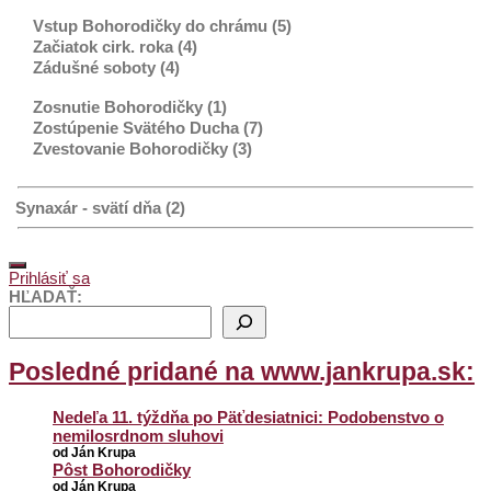
Vstup Bohorodičky do chrámu (5)
Začiatok cirk. roka (4)
Zádušné soboty (4)
Zosnutie Bohorodičky (1)
Zostúpenie Svätého Ducha (7)
Zvestovanie Bohorodičky (3)
Synaxár - svätí dňa (2)
Prihlásiť sa
HĽADAŤ:
Posledné pridané na www.jankrupa.sk:
Nedeľa 11. týždňa po Päťdesiatnici: Podobenstvo o
nemilosrdnom sluhovi
od Ján Krupa
Pôst Bohorodičky
od Ján Krupa