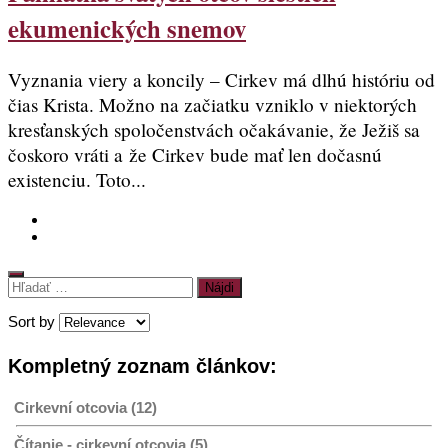
ekumenických snemov
Vyznania viery a koncily – Cirkev má dlhú históriu od
čias Krista. Možno na začiatku vzniklo v niektorých
kresťanských spoločenstvách očakávanie, že Ježiš sa
čoskoro vráti a že Cirkev bude mať len dočasnú
existenciu. Toto...
Hľadať:
Sort by
Kompletný zoznam článkov:
Cirkevní otcovia (12)
Čítanie - cirkevní otcovia (5)