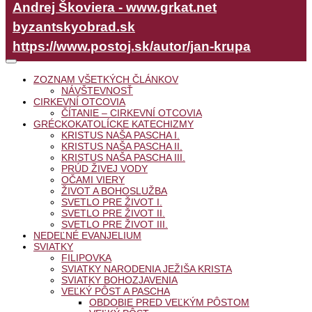
Andrej Škoviera - www.grkat.net
byzantskyobrad.sk
https://www.postoj.sk/autor/jan-krupa
ZOZNAM VŠETKÝCH ČLÁNKOV
NÁVŠTEVNOSŤ
CIRKEVNÍ OTCOVIA
ČÍTANIE – CIRKEVNÍ OTCOVIA
GRÉCKOKATOLÍCKE KATECHIZMY
KRISTUS NAŠA PASCHA I.
KRISTUS NAŠA PASCHA II.
KRISTUS NAŠA PASCHA III.
PRÚD ŽIVEJ VODY
OČAMI VIERY
ŽIVOT A BOHOSLUŽBA
SVETLO PRE ŽIVOT I.
SVETLO PRE ŽIVOT II.
SVETLO PRE ŽIVOT III.
NEDEĽNÉ EVANJELIUM
SVIATKY
FILIPOVKA
SVIATKY NARODENIA JEŽIŠA KRISTA
SVIATKY BOHOZJAVENIA
VEĽKÝ PÔST A PASCHA
OBDOBIE PRED VEĽKÝM PÔSTOM