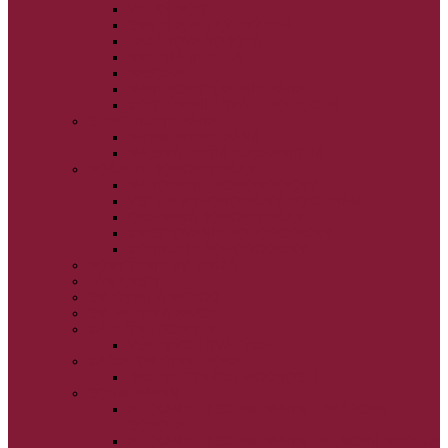
VEĽKÝ PÔST
SVÄTÝ A VEĽKÝ TÝŽDEŇ
LAZÁROVA SOBOTA
KVETNÁ NEDEĽA
PASCHA
NANEBOVSTÚPENIE PÁNA
ZOSTÚPENIE SVÄTÉHO DUCHA
STRETNUTIE PÁNA
PREMENENIE PÁNA
NAJSVÄTEJŠIA EUCHARISTIA
POČATIE BOHORODIČKY
NARODENIE BOHORODIČKY
VSTUP BOHORODIČKY DO CHRÁMU
OCHRANA BOHORODIČKY
ZVESTOVANIE BOHORODIČKY
ZOSNUTIE BOHORODIČKY
POVÝŠENIE SV. KRÍŽA
JÁN KRSTITEĽ
SV. CYRIL A METOD
SV. PETER A PAVOL
ZÁDUŠNÉ SOBOTY
VŠETKÝCH SVÄTÝCH
ZAČIATOK CIRK. ROKA
BEZTELESNÝCH MOCNOSTÍ
SCHMEMANN
ALEXANDER SCHMEMANN: LAZÁROVA
SOBOTA
ALEXANDER SCHMEMANN: PALMOVÁ NEDEĽA