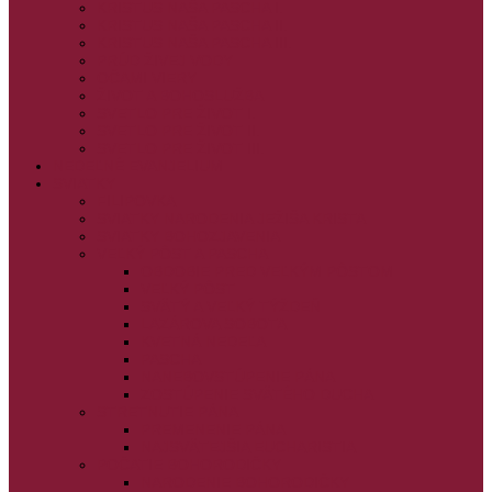
KRISTUS NAŠA PASCHA I.
KRISTUS NAŠA PASCHA II.
KRISTUS NAŠA PASCHA III.
PRÚD ŽIVEJ VODY
OČAMI VIERY
ŽIVOT A BOHOSLUŽBA
SVETLO PRE ŽIVOT I.
SVETLO PRE ŽIVOT II.
SVETLO PRE ŽIVOT III.
NEDEĽNÉ EVANJELIUM
SVIATKY
FILIPOVKA
SVIATKY NARODENIA JEŽIŠA KRISTA
SVIATKY BOHOZJAVENIA
VEĽKÝ PÔST A PASCHA
OBDOBIE PRED VEĽKÝM PÔSTOM
VEĽKÝ PÔST
SVÄTÝ A VEĽKÝ TÝŽDEŇ
LAZÁROVA SOBOTA
KVETNÁ NEDEĽA
PASCHA
NANEBOVSTÚPENIE PÁNA
ZOSTÚPENIE SVÄTÉHO DUCHA
STRETNUTIE PÁNA
PREMENENIE PÁNA
NAJSVÄTEJŠIA EUCHARISTIA
POČATIE BOHORODIČKY
NARODENIE BOHORODIČKY