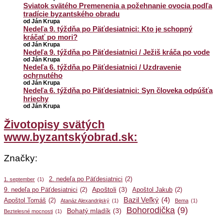
Sviatok svätého Premenenia a požehnanie ovocia podľa
tradície byzantského obradu
od Ján Krupa
Nedeľa 9. týždňa po Päťdesiatnici: Kto je schopný
kráčať po mori?
od Ján Krupa
Nedeľa 9. týždňa po Päťdesiatnici / Ježiš kráča po vode
od Ján Krupa
Nedeľa 6. týždňa po Päťdesiatnici / Uzdravenie
ochrnutého
od Ján Krupa
Nedeľa 6. týždňa po Päťdesiatnici: Syn človeka odpúšťa
hriechy
od Ján Krupa
Životopisy svätých
www.byzantskýobrad.sk:
Značky:
2. nedeľa po Päťdesiatnici
(2)
1. september
(1)
Apoštoli
(3)
9. nedeľa po Päťdesiatnici
(2)
Apoštol Jakub
(2)
Bazil Veľký
(4)
Apoštol Tomáš
(2)
Atanáz Alexandrijský
(1)
Bema
(1)
Bohorodička
(9)
Bohatý mladík
(3)
Beztelesné mocnosti
(1)