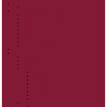
CIRKEVNÍ OTCOVIA
ČÍTANIE – CIRKEVNÍ OTCOVIA
GRÉCKOKATOLÍCKE KATECHIZMY
KRISTUS NAŠA PASCHA I.
KRISTUS NAŠA PASCHA II.
KRISTUS NAŠA PASCHA III.
PRÚD ŽIVEJ VODY
OČAMI VIERY
ŽIVOT A BOHOSLUŽBA
SVETLO PRE ŽIVOT I.
SVETLO PRE ŽIVOT II.
SVETLO PRE ŽIVOT III.
NEDEĽNÉ EVANJELIUM
SVIATKY
FILIPOVKA
SVIATKY NARODENIA JEŽIŠA KRISTA
SVIATKY BOHOZJAVENIA
VEĽKÝ PÔST A PASCHA
OBDOBIE PRED VEĽKÝM PÔSTOM
VEĽKÝ PÔST
SVÄTÝ A VEĽKÝ TÝŽDEŇ
LAZÁROVA SOBOTA
KVETNÁ NEDEĽA
PASCHA
NANEBOVSTÚPENIE PÁNA
ZOSTÚPENIE SVÄTÉHO DUCHA
STRETNUTIE PÁNA
PREMENENIE PÁNA