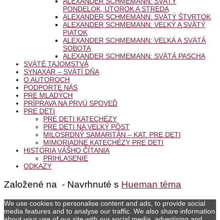
ALEXANDER SCHMEMANN: SVÄTÝ
PONDELOK, UTOROK A STREDA
ALEXANDER SCHMEMANN: SVÄTÝ ŠTVRTOK
ALEXANDER SCHMEMANN: VEĽKÝ A SVÄTÝ
PIATOK
ALEXANDER SCHMEMANN: VEĽKÁ A SVÄTÁ
SOBOTA
ALEXANDER SCHMEMANN: SVÄTÁ PASCHA
SVÄTÉ TAJOMSTVÁ
SYNAXÁR – SVÄTÍ DŇA
O AUTOROCH
PODPORTE NÁS
PRE MLADÝCH
PRÍPRAVA NA PRVÚ SPOVEĎ
PRE DETI
PRE DETI KATECHÉZY
PRE DETI NA VEĽKÝ PÔST
MILOSRDNÝ SAMARITÁN – KAT. PRE DETI
MIMORIADNE KATECHÉZY PRE DETI
HISTÓRIA VÁŠHO ČÍTANIA
PRIHLASENIE
ODKAZY
Založené na
- Navrhnuté s
Hueman téma
We use cookies to personalise content and ads, to provide social
media features and to analyse our traffic. We also share information
about your use of our site with our social media, advertising and