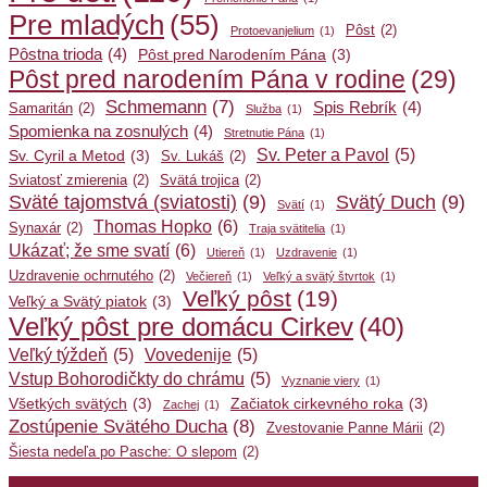
Pre mladých
(55)
Pôst
(2)
Protoevanjelium
(1)
Pôstna trioda
(4)
Pôst pred Narodením Pána
(3)
Pôst pred narodením Pána v rodine
(29)
Schmemann
(7)
Spis Rebrík
(4)
Samaritán
(2)
Služba
(1)
Spomienka na zosnulých
(4)
Stretnutie Pána
(1)
Sv. Peter a Pavol
(5)
Sv. Cyril a Metod
(3)
Sv. Lukáš
(2)
Sviatosť zmierenia
(2)
Svätá trojica
(2)
Sväté tajomstvá (sviatosti)
(9)
Svätý Duch
(9)
Svätí
(1)
Thomas Hopko
(6)
Synaxár
(2)
Traja svätitelia
(1)
Ukázať; že sme svatí
(6)
Utiereň
(1)
Uzdravenie
(1)
Uzdravenie ochrnutého
(2)
Večiereň
(1)
Veľký a svätý štvrtok
(1)
Veľký pôst
(19)
Veľký a Svätý piatok
(3)
Veľký pôst pre domácu Cirkev
(40)
Veľký týždeň
(5)
Vovedenije
(5)
Vstup Bohorodičkty do chrámu
(5)
Vyznanie viery
(1)
Všetkých svätých
(3)
Začiatok cirkevného roka
(3)
Zachej
(1)
Zostúpenie Svätého Ducha
(8)
Zvestovanie Panne Márii
(2)
Šiesta nedeľa po Pasche: O slepom
(2)