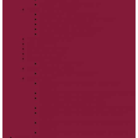
NAJSVÄTEJŠIA EUCHARISTIA
POČATIE BOHORODIČKY
NARODENIE BOHORODIČKY
VSTUP BOHORODIČKY DO CHRÁMU
OCHRANA BOHORODIČKY
ZVESTOVANIE BOHORODIČKY
ZOSNUTIE BOHORODIČKY
POVÝŠENIE SV. KRÍŽA
JÁN KRSTITEĽ
SV. CYRIL A METOD
SV. PETER A PAVOL
ZÁDUŠNÉ SOBOTY
VŠETKÝCH SVÄTÝCH
ZAČIATOK CIRK. ROKA
BEZTELESNÝCH MOCNOSTÍ
SCHMEMANN
ALEXANDER SCHMEMANN: LAZÁROVA
SOBOTA
ALEXANDER SCHMEMANN: PALMOVÁ NEDEĽA
ALEXANDER SCHMEMANN: SVÄTÝ
PONDELOK, UTOROK A STREDA
ALEXANDER SCHMEMANN: SVÄTÝ ŠTVRTOK
ALEXANDER SCHMEMANN: VEĽKÝ A SVÄTÝ
PIATOK
ALEXANDER SCHMEMANN: VEĽKÁ A SVÄTÁ
SOBOTA
ALEXANDER SCHMEMANN: SVÄTÁ PASCHA
SVÄTÉ TAJOMSTVÁ