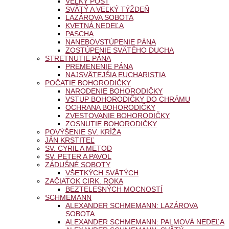
VEĽKÝ PÔST
SVÄTÝ A VEĽKÝ TÝŽDEŇ
LAZÁROVA SOBOTA
KVETNÁ NEDEĽA
PASCHA
NANEBOVSTÚPENIE PÁNA
ZOSTÚPENIE SVÄTÉHO DUCHA
STRETNUTIE PÁNA
PREMENENIE PÁNA
NAJSVÄTEJŠIA EUCHARISTIA
POČATIE BOHORODIČKY
NARODENIE BOHORODIČKY
VSTUP BOHORODIČKY DO CHRÁMU
OCHRANA BOHORODIČKY
ZVESTOVANIE BOHORODIČKY
ZOSNUTIE BOHORODIČKY
POVÝŠENIE SV. KRÍŽA
JÁN KRSTITEĽ
SV. CYRIL A METOD
SV. PETER A PAVOL
ZÁDUŠNÉ SOBOTY
VŠETKÝCH SVÄTÝCH
ZAČIATOK CIRK. ROKA
BEZTELESNÝCH MOCNOSTÍ
SCHMEMANN
ALEXANDER SCHMEMANN: LAZÁROVA
SOBOTA
ALEXANDER SCHMEMANN: PALMOVÁ NEDEĽA