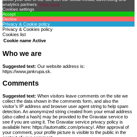
analytics partners.
View more
Cookies settings
Accept
Decline
Privacy & Cookie policy
Privacy & Cookies policy
Cookies list
Cookie name
Active
Who we are
Suggested text:
Our website address is:
https://www.jankrupa.sk.
Comments
Suggested text:
When visitors leave comments on the site we
collect the data shown in the comments form, and also the
visitor’s IP address and browser user agent string to help spam
detection.
An anonymized string created from your email address
(also called a hash) may be provided to the Gravatar service to
see if you are using it. The Gravatar service privacy policy is
available here: https://automattic.com/privacy/. After approval of
your comment, your profile picture is visible to the public in the