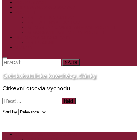
PRE MLADÝCH
PRÍPRAVA NA PRVÚ SPOVEĎ
PRE DETI
PRE DETI KATECHÉZY
PRE DETI NA VEĽKÝ PÔST
MILOSRDNÝ SAMARITÁN – KAT. PRE DETI
MIMORIADNE KATECHÉZY PRE DETI
HISTÓRIA VÁŠHO ČÍTANIA
PRIHLASENIE
ODKAZY
HĽADAŤ:
Gréckokatolícke katechézy, články
Cirkevní otcovia východu
Hľadať:
Sort by
ZOZNAM VŠETKÝCH ČLÁNKOV
NÁVŠTEVNOSŤ