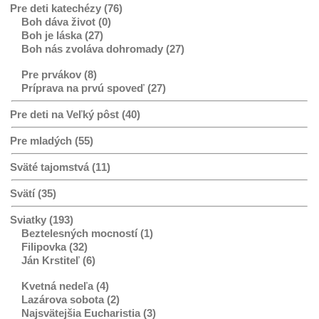
Pre deti katechézy (76)
Boh dáva život (0)
Boh je láska (27)
Boh nás zvoláva dohromady (27)
Pre prvákov (8)
Príprava na prvú spoveď (27)
Pre deti na Veľký pôst (40)
Pre mladých (55)
Sväté tajomstvá (11)
Svätí (35)
Sviatky (193)
Beztelesných mocností (1)
Filipovka (32)
Ján Krstiteľ (6)
Kvetná nedeľa (4)
Lazárova sobota (2)
Najsvätejšia Eucharistia (3)