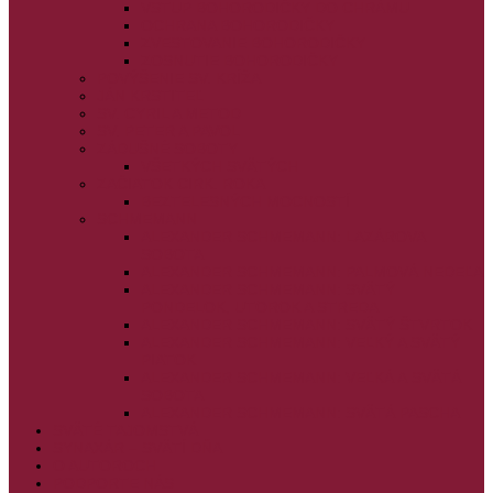
VSTUP BOHORODIČKY DO CHRÁMU
OCHRANA BOHORODIČKY
ZVESTOVANIE BOHORODIČKY
ZOSNUTIE BOHORODIČKY
POVÝŠENIE SV. KRÍŽA
JÁN KRSTITEĽ
SV. CYRIL A METOD
SV. PETER A PAVOL
ZÁDUŠNÉ SOBOTY
VŠETKÝCH SVÄTÝCH
ZAČIATOK CIRK. ROKA
BEZTELESNÝCH MOCNOSTÍ
SCHMEMANN
ALEXANDER SCHMEMANN: LAZÁROVA
SOBOTA
ALEXANDER SCHMEMANN: PALMOVÁ NEDEĽA
ALEXANDER SCHMEMANN: SVÄTÝ
PONDELOK, UTOROK A STREDA
ALEXANDER SCHMEMANN: SVÄTÝ ŠTVRTOK
ALEXANDER SCHMEMANN: VEĽKÝ A SVÄTÝ
PIATOK
ALEXANDER SCHMEMANN: VEĽKÁ A SVÄTÁ
SOBOTA
ALEXANDER SCHMEMANN: SVÄTÁ PASCHA
SVÄTÉ TAJOMSTVÁ
SYNAXÁR – SVÄTÍ DŇA
O AUTOROCH
PODPORTE NÁS