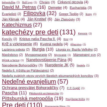
Cirkevní otcovia
(4)
Chrám
(3)
bohoslužba
(1)
Boží syn
(1)
David M. Petras
(16)
Demeter
(4)
Eucharistia
(3)
Filipovka
(32)
Evanjelisti
(2)
Gregor Teológ
(2)
Ikony
(1)
Ján Krstiteľ
(6)
Ján Klimak
(4)
Ján Zlatoústy
(3)
Katechizmus
(27)
katechézy pre deti
(131)
Kenosis
(1)
Kristus naša Pascha II.
(4)
Koncily
(2)
Krst
(1)
Kríž a vzkriesenie
(6)
Kvetná nedeľa
(4)
Kňazstvo
(1)
liturgia
(10)
Lazárova sobota
(2)
Liturgia sv. Bazila Veľkého
(2)
Manželstvo
(2)
Myropomazanie
(2)
Márnotratný syn
(2)
Myrovanie
(1)
Nanebovstúpenie Pána
(6)
Mýtnik a farizej
(1)
Narodenie JK
(5)
Narodenie Bohorodičky
(3)
Nedeľa
(1)
Nedeľa 6. týždňa po Päťdesiatnici
(2)
Nedeľa svätých otcov prvých šiestich ekumenických koncilov
(3)
Nedeľné evanjelium
(57)
Ochrana presvätej Bohorodičky
(7)
P. P. Gojdič
(1)
Pascha
(11)
Pittsburská archieparchia
(1)
Pittsburská metropólia
(19)
Povýšenie Kríža
(1)
Pre deti
(110)
Premenenie Pána
(1)