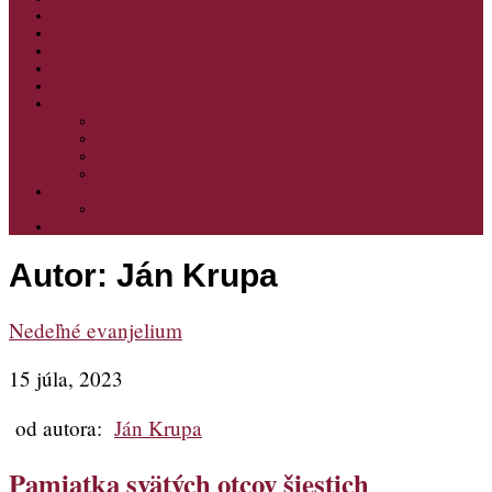
SYNAXÁR – SVÄTÍ DŇA
O AUTOROCH
PODPORTE NÁS
PRE MLADÝCH
PRÍPRAVA NA PRVÚ SPOVEĎ
PRE DETI
PRE DETI KATECHÉZY
PRE DETI NA VEĽKÝ PÔST
MILOSRDNÝ SAMARITÁN – KAT. PRE DETI
MIMORIADNE KATECHÉZY PRE DETI
HISTÓRIA VÁŠHO ČÍTANIA
PRIHLASENIE
ODKAZY
Autor:
Ján Krupa
Nedeľné evanjelium
15 júla, 2023
od autora:
Ján Krupa
Pamiatka svätých otcov šiestich