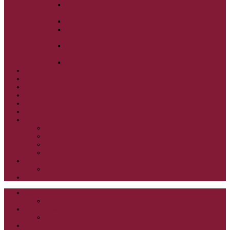
ALEXANDER SCHMEMANN: SVÄTÝ
PONDELOK, UTOROK A STREDA
ALEXANDER SCHMEMANN: SVÄTÝ ŠTVRTOK
ALEXANDER SCHMEMANN: VEĽKÝ A SVÄTÝ
PIATOK
ALEXANDER SCHMEMANN: VEĽKÁ A SVÄTÁ
SOBOTA
ALEXANDER SCHMEMANN: SVÄTÁ PASCHA
SVÄTÉ TAJOMSTVÁ
SYNAXÁR – SVÄTÍ DŇA
O AUTOROCH
PODPORTE NÁS
PRE MLADÝCH
PRÍPRAVA NA PRVÚ SPOVEĎ
PRE DETI
PRE DETI KATECHÉZY
PRE DETI NA VEĽKÝ PÔST
MILOSRDNÝ SAMARITÁN – KAT. PRE DETI
MIMORIADNE KATECHÉZY PRE DETI
HISTÓRIA VÁŠHO ČÍTANIA
PRIHLASENIE
ODKAZY
ZOZNAM VŠETKÝCH ČLÁNKOV
NÁVŠTEVNOSŤ
CIRKEVNÍ OTCOVIA
ČÍTANIE – CIRKEVNÍ OTCOVIA
GRÉCKOKATOLÍCKE KATECHIZMY