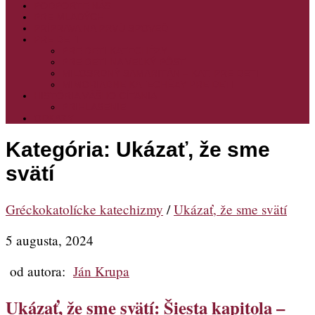
PODPORTE NÁS
PRE MLADÝCH
PRÍPRAVA NA PRVÚ SPOVEĎ
PRE DETI
PRE DETI KATECHÉZY
PRE DETI NA VEĽKÝ PÔST
MILOSRDNÝ SAMARITÁN – KAT. PRE DETI
MIMORIADNE KATECHÉZY PRE DETI
HISTÓRIA VÁŠHO ČÍTANIA
PRIHLASENIE
ODKAZY
Kategória:
Ukázať, že sme
svätí
Gréckokatolícke katechizmy
/
Ukázať, že sme svätí
5 augusta, 2024
od autora:
Ján Krupa
Ukázať, že sme svätí: Šiesta kapitola –