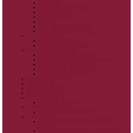
VEĽKÝ PÔST
SVÄTÝ A VEĽKÝ TÝŽDEŇ
LAZÁROVA SOBOTA
KVETNÁ NEDEĽA
PASCHA
NANEBOVSTÚPENIE PÁNA
ZOSTÚPENIE SVÄTÉHO DUCHA
STRETNUTIE PÁNA
PREMENENIE PÁNA
NAJSVÄTEJŠIA EUCHARISTIA
POČATIE BOHORODIČKY
NARODENIE BOHORODIČKY
VSTUP BOHORODIČKY DO CHRÁMU
OCHRANA BOHORODIČKY
ZVESTOVANIE BOHORODIČKY
ZOSNUTIE BOHORODIČKY
POVÝŠENIE SV. KRÍŽA
JÁN KRSTITEĽ
SV. CYRIL A METOD
SV. PETER A PAVOL
ZÁDUŠNÉ SOBOTY
VŠETKÝCH SVÄTÝCH
ZAČIATOK CIRK. ROKA
BEZTELESNÝCH MOCNOSTÍ
SCHMEMANN
ALEXANDER SCHMEMANN: LAZÁROVA
SOBOTA
ALEXANDER SCHMEMANN: PALMOVÁ NEDEĽA