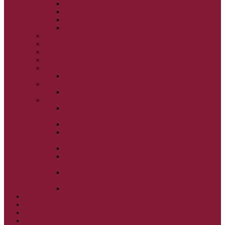
VSTUP BOHORODIČKY DO CHRÁMU
OCHRANA BOHORODIČKY
ZVESTOVANIE BOHORODIČKY
ZOSNUTIE BOHORODIČKY
POVÝŠENIE SV. KRÍŽA
JÁN KRSTITEĽ
SV. CYRIL A METOD
SV. PETER A PAVOL
ZÁDUŠNÉ SOBOTY
VŠETKÝCH SVÄTÝCH
ZAČIATOK CIRK. ROKA
BEZTELESNÝCH MOCNOSTÍ
SCHMEMANN
ALEXANDER SCHMEMANN: LAZÁROVA
SOBOTA
ALEXANDER SCHMEMANN: PALMOVÁ NEDEĽA
ALEXANDER SCHMEMANN: SVÄTÝ
PONDELOK, UTOROK A STREDA
ALEXANDER SCHMEMANN: SVÄTÝ ŠTVRTOK
ALEXANDER SCHMEMANN: VEĽKÝ A SVÄTÝ
PIATOK
ALEXANDER SCHMEMANN: VEĽKÁ A SVÄTÁ
SOBOTA
ALEXANDER SCHMEMANN: SVÄTÁ PASCHA
SVÄTÉ TAJOMSTVÁ
SYNAXÁR – SVÄTÍ DŇA
O AUTOROCH
PODPORTE NÁS