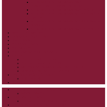
ALEXANDER SCHMEMANN: SVÄTÝ
PONDELOK, UTOROK A STREDA
ALEXANDER SCHMEMANN: SVÄTÝ ŠTVRTOK
ALEXANDER SCHMEMANN: VEĽKÝ A SVÄTÝ
PIATOK
ALEXANDER SCHMEMANN: VEĽKÁ A SVÄTÁ
SOBOTA
ALEXANDER SCHMEMANN: SVÄTÁ PASCHA
SVÄTÉ TAJOMSTVÁ
SYNAXÁR – SVÄTÍ DŇA
O AUTOROCH
PODPORTE NÁS
PRE MLADÝCH
PRÍPRAVA NA PRVÚ SPOVEĎ
PRE DETI
PRE DETI KATECHÉZY
PRE DETI NA VEĽKÝ PÔST
MILOSRDNÝ SAMARITÁN – KAT. PRE DETI
MIMORIADNE KATECHÉZY PRE DETI
HISTÓRIA VÁŠHO ČÍTANIA
PRIHLASENIE
ODKAZY
ZOZNAM VŠETKÝCH ČLÁNKOV
NÁVŠTEVNOSŤ
CIRKEVNÍ OTCOVIA
ČÍTANIE – CIRKEVNÍ OTCOVIA
GRÉCKOKATOLÍCKE KATECHIZMY