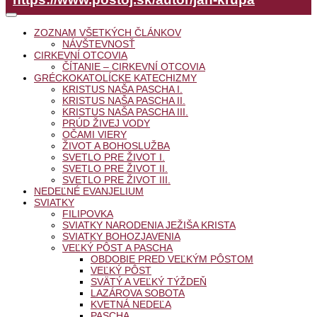
ZOZNAM VŠETKÝCH ČLÁNKOV
NÁVŠTEVNOSŤ
CIRKEVNÍ OTCOVIA
ČÍTANIE – CIRKEVNÍ OTCOVIA
GRÉCKOKATOLÍCKE KATECHIZMY
KRISTUS NAŠA PASCHA I.
KRISTUS NAŠA PASCHA II.
KRISTUS NAŠA PASCHA III.
PRÚD ŽIVEJ VODY
OČAMI VIERY
ŽIVOT A BOHOSLUŽBA
SVETLO PRE ŽIVOT I.
SVETLO PRE ŽIVOT II.
SVETLO PRE ŽIVOT III.
NEDEĽNÉ EVANJELIUM
SVIATKY
FILIPOVKA
SVIATKY NARODENIA JEŽIŠA KRISTA
SVIATKY BOHOZJAVENIA
VEĽKÝ PÔST A PASCHA
OBDOBIE PRED VEĽKÝM PÔSTOM
VEĽKÝ PÔST
SVÄTÝ A VEĽKÝ TÝŽDEŇ
LAZÁROVA SOBOTA
KVETNÁ NEDEĽA
PASCHA