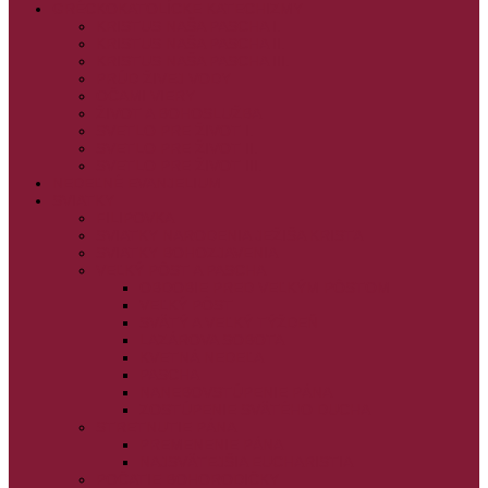
GRÉCKOKATOLÍCKE KATECHIZMY
KRISTUS NAŠA PASCHA I.
KRISTUS NAŠA PASCHA II.
KRISTUS NAŠA PASCHA III.
PRÚD ŽIVEJ VODY
OČAMI VIERY
ŽIVOT A BOHOSLUŽBA
SVETLO PRE ŽIVOT I.
SVETLO PRE ŽIVOT II.
SVETLO PRE ŽIVOT III.
NEDEĽNÉ EVANJELIUM
SVIATKY
FILIPOVKA
SVIATKY NARODENIA JEŽIŠA KRISTA
SVIATKY BOHOZJAVENIA
VEĽKÝ PÔST A PASCHA
OBDOBIE PRED VEĽKÝM PÔSTOM
VEĽKÝ PÔST
SVÄTÝ A VEĽKÝ TÝŽDEŇ
LAZÁROVA SOBOTA
KVETNÁ NEDEĽA
PASCHA
NANEBOVSTÚPENIE PÁNA
ZOSTÚPENIE SVÄTÉHO DUCHA
STRETNUTIE PÁNA
PREMENENIE PÁNA
NAJSVÄTEJŠIA EUCHARISTIA
POČATIE BOHORODIČKY