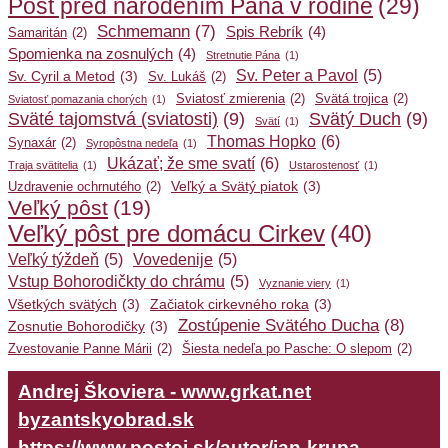
Pôst pred narodením Pána v rodine
(29)
Schmemann
(7)
Spis Rebrík
(4)
Samaritán
(2)
Spomienka na zosnulých
(4)
Stretnutie Pána
(1)
Sv. Peter a Pavol
(5)
Sv. Cyril a Metod
(3)
Sv. Lukáš
(2)
Sviatosť zmierenia
(2)
Svätá trojica
(2)
Sviatosť pomazania chorých
(1)
Sväté tajomstvá (sviatosti)
(9)
Svätý Duch
(9)
Svätí
(1)
Thomas Hopko
(6)
Synaxár
(2)
Syropôstna nedeľa
(1)
Ukázať; že sme svatí
(6)
Traja svätitelia
(1)
Ustarostenosť
(1)
Veľký a Svätý piatok
(3)
Uzdravenie ochrnutého
(2)
Veľký pôst
(19)
Veľký pôst pre domácu Cirkev
(40)
Veľký týždeň
(5)
Vovedenije
(5)
Vstup Bohorodičkty do chrámu
(5)
Vyznanie viery
(1)
Všetkých svätých
(3)
Začiatok cirkevného roka
(3)
Zostúpenie Svätého Ducha
(8)
Zosnutie Bohorodičky
(3)
Zvestovanie Panne Márii
(2)
Šiesta nedeľa po Pasche: O slepom
(2)
Andrej Škoviera - www.grkat.net
byzantskyobrad.sk
https://www.postoj.sk/autor/jan-krupa