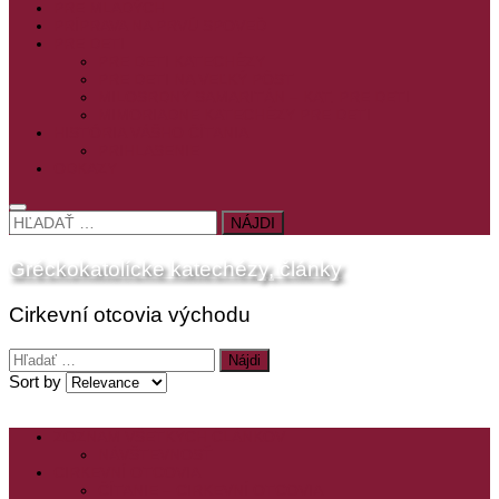
PRE MLADÝCH
PRÍPRAVA NA PRVÚ SPOVEĎ
PRE DETI
PRE DETI KATECHÉZY
PRE DETI NA VEĽKÝ PÔST
MILOSRDNÝ SAMARITÁN – KAT. PRE DETI
MIMORIADNE KATECHÉZY PRE DETI
HISTÓRIA VÁŠHO ČÍTANIA
PRIHLASENIE
ODKAZY
HĽADAŤ:
Gréckokatolícke katechézy, články
Cirkevní otcovia východu
Hľadať:
Sort by
ZOZNAM VŠETKÝCH ČLÁNKOV
NÁVŠTEVNOSŤ
CIRKEVNÍ OTCOVIA
ČÍTANIE – CIRKEVNÍ OTCOVIA