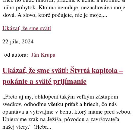
uňho príbytok. Kto ma nemiluje, nezachováva moje
slová. A slovo, ktoré počujete, nie je moje,...
Ukázať, že sme svätí
22 júla, 2024
od autora:
Ján Krupa
Ukázať, že sme svätí: Štvrtá kapitola –
pokánie a sväté prijímanie
„Preto aj my, obklopení takým veľkým zástupom
svedkov, odhoďme všetku príťaž a hriech, čo nás
opantáva a vytrvajme v behu, ktorý máme pred sebou.
Upierajme zrak na Ježiša, pôvodcu a završovateľa
našej viery.“ (Hebr...