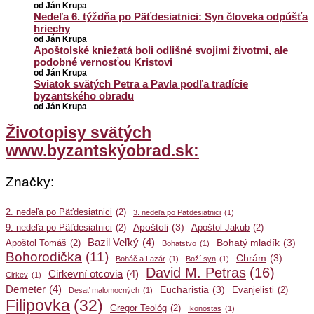
od Ján Krupa
Nedeľa 6. týždňa po Päťdesiatnici: Syn človeka odpúšťa
hriechy
od Ján Krupa
Apoštolské kniežatá boli odlišné svojimi životmi, ale
podobné vernosťou Kristovi
od Ján Krupa
Sviatok svätých Petra a Pavla podľa tradície
byzantského obradu
od Ján Krupa
Životopisy svätých
www.byzantskýobrad.sk:
Značky:
2. nedeľa po Päťdesiatnici
(2)
3. nedeľa po Päťdesiatnici
(1)
Apoštoli
(3)
9. nedeľa po Päťdesiatnici
(2)
Apoštol Jakub
(2)
Bazil Veľký
(4)
Bohatý mladík
(3)
Apoštol Tomáš
(2)
Bohatstvo
(1)
Bohorodička
(11)
Chrám
(3)
Boháč a Lazár
(1)
Boží syn
(1)
David M. Petras
(16)
Cirkevní otcovia
(4)
Cirkev
(1)
Demeter
(4)
Eucharistia
(3)
Evanjelisti
(2)
Desať malomocných
(1)
Filipovka
(32)
Gregor Teológ
(2)
Ikonostas
(1)