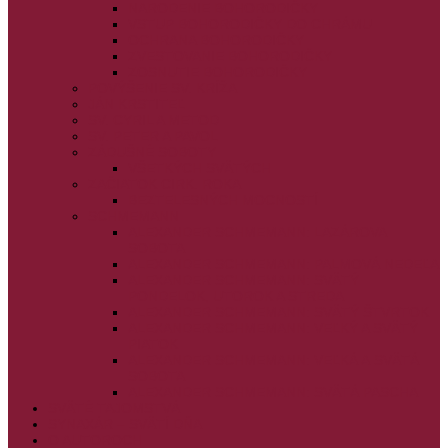
NARODENIE BOHORODIČKY
VSTUP BOHORODIČKY DO CHRÁMU
OCHRANA BOHORODIČKY
ZVESTOVANIE BOHORODIČKY
ZOSNUTIE BOHORODIČKY
POVÝŠENIE SV. KRÍŽA
JÁN KRSTITEĽ
SV. CYRIL A METOD
SV. PETER A PAVOL
ZÁDUŠNÉ SOBOTY
VŠETKÝCH SVÄTÝCH
ZAČIATOK CIRK. ROKA
BEZTELESNÝCH MOCNOSTÍ
SCHMEMANN
ALEXANDER SCHMEMANN: LAZÁROVA
SOBOTA
ALEXANDER SCHMEMANN: PALMOVÁ NEDEĽA
ALEXANDER SCHMEMANN: SVÄTÝ
PONDELOK, UTOROK A STREDA
ALEXANDER SCHMEMANN: SVÄTÝ ŠTVRTOK
ALEXANDER SCHMEMANN: VEĽKÝ A SVÄTÝ
PIATOK
ALEXANDER SCHMEMANN: VEĽKÁ A SVÄTÁ
SOBOTA
ALEXANDER SCHMEMANN: SVÄTÁ PASCHA
SVÄTÉ TAJOMSTVÁ
SYNAXÁR – SVÄTÍ DŇA
O AUTOROCH