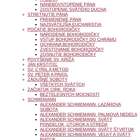
NANEBOVSTÚPENIE PÁNA
ZOSTÚPENIE SVÄTÉHO DUCHA
STRETNUTIE PÁNA
PREMENENIE PÁNA
NAJSVÄTEJŠIA EUCHARISTIA
POČATIE BOHORODIČKY
NARODENIE BOHORODIČKY
VSTUP BOHORODIČKY DO CHRÁMU
OCHRANA BOHORODIČKY
ZVESTOVANIE BOHORODIČKY
ZOSNUTIE BOHORODIČKY
POVÝŠENIE SV. KRÍŽA
JÁN KRSTITEĽ
SV. CYRIL A METOD
SV. PETER A PAVOL
ZÁDUŠNÉ SOBOTY
VŠETKÝCH SVÄTÝCH
ZAČIATOK CIRK. ROKA
BEZTELESNÝCH MOCNOSTÍ
SCHMEMANN
ALEXANDER SCHMEMANN: LAZÁROVA
SOBOTA
ALEXANDER SCHMEMANN: PALMOVÁ NEDEĽA
ALEXANDER SCHMEMANN: SVÄTÝ
PONDELOK, UTOROK A STREDA
ALEXANDER SCHMEMANN: SVÄTÝ ŠTVRTOK
ALEXANDER SCHMEMANN: VEĽKÝ A SVÄTÝ
PIATOK