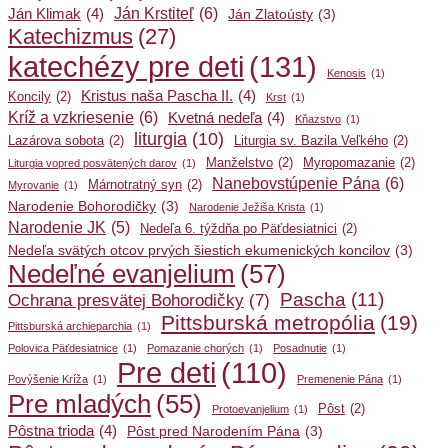
Ján Krstiteľ
(6)
Ján Klimak
(4)
Ján Zlatoústy
(3)
Katechizmus
(27)
katechézy pre deti
(131)
Kenosis
(1)
Kristus naša Pascha II.
(4)
Koncily
(2)
Krst
(1)
Kríž a vzkriesenie
(6)
Kvetná nedeľa
(4)
Kňazstvo
(1)
liturgia
(10)
Lazárova sobota
(2)
Liturgia sv. Bazila Veľkého
(2)
Manželstvo
(2)
Myropomazanie
(2)
Liturgia vopred posvätených darov
(1)
Nanebovstúpenie Pána
(6)
Márnotratný syn
(2)
Myrovanie
(1)
Narodenie Bohorodičky
(3)
Narodenie Ježiša Krista
(1)
Narodenie JK
(5)
Nedeľa 6. týždňa po Päťdesiatnici
(2)
Nedeľa svätých otcov prvých šiestich ekumenických koncilov
(3)
Nedeľné evanjelium
(57)
Pascha
(11)
Ochrana presvätej Bohorodičky
(7)
Pittsburská metropólia
(19)
Pittsburská archieparchia
(1)
Polovica Päťdesiatnice
(1)
Pomazanie chorých
(1)
Posadnutie
(1)
Pre deti
(110)
Povýšenie Kríža
(1)
Premenenie Pána
(1)
Pre mladých
(55)
Pôst
(2)
Protoevanjelium
(1)
Pôstna trioda
(4)
Pôst pred Narodením Pána
(3)