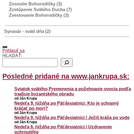
Zosnutie Bohorodičky (3)
Zostúpenie Svätého Ducha (7)
Zvestovanie Bohorodičky (3)
Synaxár - svätí dňa (2)
Prihlásiť sa
HĽADAŤ:
Posledné pridané na www.jankrupa.sk:
Sviatok svätého Premenenia a požehnanie ovocia podľa
tradície byzantského obradu
od Ján Krupa
Nedeľa 9. týždňa po Päťdesiatnici: Kto je schopný
kráčať po mori?
od Ján Krupa
Nedeľa 9. týždňa po Päťdesiatnici / Ježiš kráča po vode
od Ján Krupa
Nedeľa 6. týždňa po Päťdesiatnici / Uzdravenie
ochrnutého