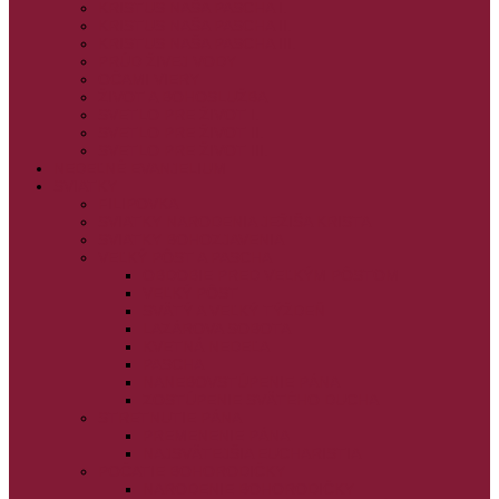
KRISTUS NAŠA PASCHA I.
KRISTUS NAŠA PASCHA II.
KRISTUS NAŠA PASCHA III.
PRÚD ŽIVEJ VODY
OČAMI VIERY
ŽIVOT A BOHOSLUŽBA
SVETLO PRE ŽIVOT I.
SVETLO PRE ŽIVOT II.
SVETLO PRE ŽIVOT III.
NEDEĽNÉ EVANJELIUM
SVIATKY
FILIPOVKA
SVIATKY NARODENIA JEŽIŠA KRISTA
SVIATKY BOHOZJAVENIA
VEĽKÝ PÔST A PASCHA
OBDOBIE PRED VEĽKÝM PÔSTOM
VEĽKÝ PÔST
SVÄTÝ A VEĽKÝ TÝŽDEŇ
LAZÁROVA SOBOTA
KVETNÁ NEDEĽA
PASCHA
NANEBOVSTÚPENIE PÁNA
ZOSTÚPENIE SVÄTÉHO DUCHA
STRETNUTIE PÁNA
PREMENENIE PÁNA
NAJSVÄTEJŠIA EUCHARISTIA
POČATIE BOHORODIČKY
NARODENIE BOHORODIČKY