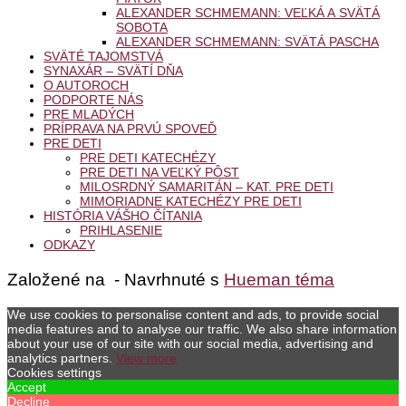
ALEXANDER SCHMEMANN: VEĽKÁ A SVÄTÁ
SOBOTA
ALEXANDER SCHMEMANN: SVÄTÁ PASCHA
SVÄTÉ TAJOMSTVÁ
SYNAXÁR – SVÄTÍ DŇA
O AUTOROCH
PODPORTE NÁS
PRE MLADÝCH
PRÍPRAVA NA PRVÚ SPOVEĎ
PRE DETI
PRE DETI KATECHÉZY
PRE DETI NA VEĽKÝ PÔST
MILOSRDNÝ SAMARITÁN – KAT. PRE DETI
MIMORIADNE KATECHÉZY PRE DETI
HISTÓRIA VÁŠHO ČÍTANIA
PRIHLASENIE
ODKAZY
Založené na
- Navrhnuté s
Hueman téma
We use cookies to personalise content and ads, to provide social
media features and to analyse our traffic. We also share information
about your use of our site with our social media, advertising and
analytics partners.
View more
Cookies settings
Accept
Decline