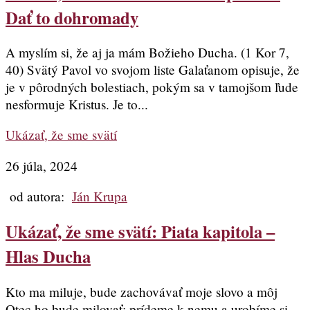
Dať to dohromady
A myslím si, že aj ja mám Božieho Ducha. (1 Kor 7,
40) Svätý Pavol vo svojom liste Galaťanom opisuje, že
je v pôrodných bolestiach, pokým sa v tamojšom ľude
nesformuje Kristus. Je to...
Ukázať, že sme svätí
26 júla, 2024
od autora:
Ján Krupa
Ukázať, že sme svätí: Piata kapitola –
Hlas Ducha
Kto ma miluje, bude zachovávať moje slovo a môj
Otec ho bude milovať; prídeme k nemu a urobíme si