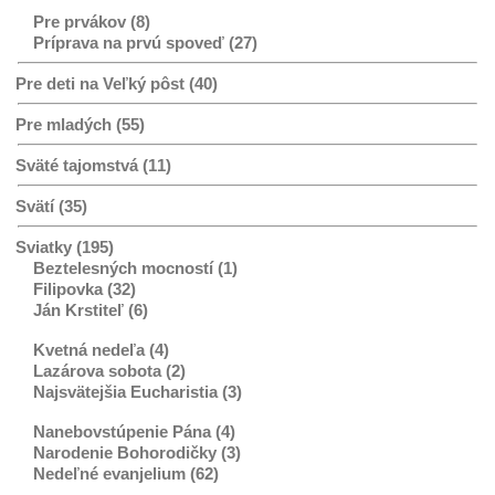
Pre prvákov (8)
Príprava na prvú spoveď (27)
Pre deti na Veľký pôst (40)
Pre mladých (55)
Sväté tajomstvá (11)
Svätí (35)
Sviatky (195)
Beztelesných mocností (1)
Filipovka (32)
Ján Krstiteľ (6)
Kvetná nedeľa (4)
Lazárova sobota (2)
Najsvätejšia Eucharistia (3)
Nanebovstúpenie Pána (4)
Narodenie Bohorodičky (3)
Nedeľné evanjelium (62)